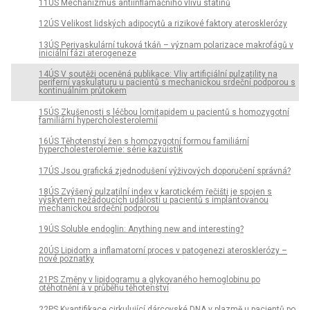
11ÚS Mechanizmus antiinflamačního vlivu statinů
12ÚS Velikost lidských adipocytů a rizikové faktory aterosklerózy
13ÚS Perivaskulární tuková tkáň – význam polarizace makrofágů v
iniciální fázi aterogeneze
14ÚS V soutěži oceněná publikace: Vliv artificiální pulzatility na
periferní vaskulaturu u pacientů s mechanickou srdeční podporou s
kontinuálním průtokem
15ÚS Zkušenosti s léčbou lomitapidem u pacientů s homozygotní
familiární hypercholesterolemií
16ÚS Těhotenství žen s homozygotní formou familiární
hypercholesterolemie: série kazuistik
17ÚS Jsou grafická zjednodušení výživových doporučení správná?
18ÚS Zvýšený pulzatilní index v karotickém řečišti je spojen s
výskytem nežádoucích událostí u pacientů s implantovanou
mechanickou srdeční podporou
19ÚS Soluble endoglin: Anything new and interesting?
20ÚS Lipidom a inflamatorní proces v patogenezi aterosklerózy –
nové poznatky
21PS Změny v lipidogramu a glykovaného hemoglobinu po
otěhotnění a v průběhu těhotenství
22PS Kvantifikace cirkulující dárcovské DNA v plazmě u pacientů po