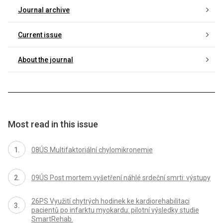
Journal archive
Current issue
About the journal
Most read in this issue
08ÚS Multifaktoriální chylomikronemie
09ÚS Post mortem vyšetření náhlé srdeční smrti: výstupy
26PS Využití chytrých hodinek ke kardiorehabilitaci
pacientů po infarktu myokardu: pilotní výsledky studie
SmartRehab.