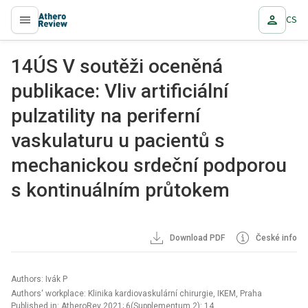
CS
proLékaře.cz
14ÚS V soutěži oceněná
publikace: Vliv artificiální
pulzatility na periferní
vaskulaturu u pacientů s
mechanickou srdeční podporou
s kontinuálním průtokem
Download PDF
České info
Authors: Ivák P
Authors‘ workplace: Klinika kardiovaskulární chirurgie, IKEM, Praha
Published in:
AtheroRev 2021; 6(Supplementum 2): 14