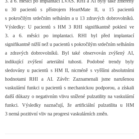
3. a 6. měsíci po implantaci LVAS. RHI a AI byly také změřeny
u 30 pacientů s přístrojem HeartMate II, u 15 pacientů
s pokročilým srdečním selháním a u 13 zdravých dobrovolníků.
Výsledky: U pacientů s HM 3 RHI signifikantně poklesl ve
3. a 6. měsíci po implantaci. RHI byl před implantací
signifikantně nižší než u pacientů s pokročilým srdečním selháním
a zdravých dobrovolníků. Byl také observován zvýšený AI,
indikující zvýšení arteriální tuhosti. Podobné trendy byly
sledovány u pacientů s HM II, nicméně s vyššími absolutními
hodnotami RHI a AI. Závěr: Zaznamenali jsme narušenou
vaskulární funkci u pacientů s mechanickou podporou, a získali
další důkazy o negativním vlivu snížené pulzatility na vaskulární
funkci. Výsledky naznačují, že artificiální pulzatilita u HM
3 nemá pozitivní vliv na progresi vaskulárních změn.