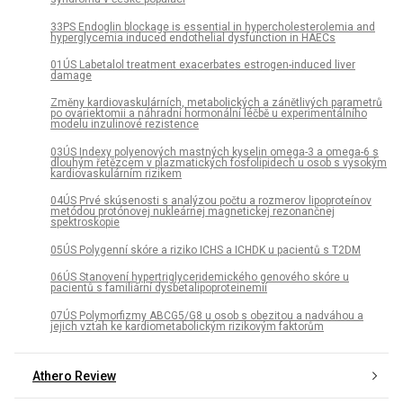
33PS Endoglin blockage is essential in hypercholesterolemia and
hyperglycemia induced endothelial dysfunction in HAECs
01ÚS Labetalol treatment exacerbates estrogen-induced liver
damage
Změny kardiovaskulárních, metabolických a zánětlivých parametrů
po ovariektomii a náhradní hormonální léčbě u experimentálního
modelu inzulinové rezistence
03ÚS Indexy polyenových mastných kyselin omega-3 a omega-6 s
dlouhým řetězcem v plazmatických fosfolipidech u osob s vysokým
kardiovaskulárním rizikem
04ÚS Prvé skúsenosti s analýzou počtu a rozmerov lipoproteínov
metódou protónovej nukleárnej magnetickej rezonančnej
spektroskopie
05ÚS Polygenní skóre a riziko ICHS a ICHDK u pacientů s T2DM
06ÚS Stanovení hypertriglyceridemického genového skóre u
pacientů s familiární dysbetalipoproteinemií
07ÚS Polymorfizmy ABCG5/G8 u osob s obezitou a nadváhou a
jejich vztah ke kardiometabolickým rizikovým faktorům
Athero Review