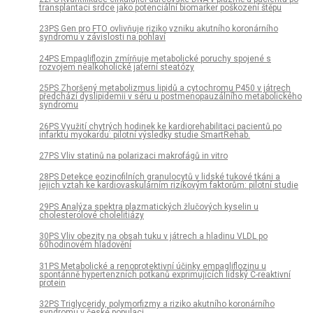
transplantaci srdce jako potenciální biomarker poškození štěpu
23PS Gen pro FTO ovlivňuje riziko vzniku akutního koronárního
syndromu v závislosti na pohlaví
24PS Empagliflozin zmírňuje metabolické poruchy spojené s
rozvojem nealkoholické jaterní steatózy
25PS Zhoršený metabolizmus lipidů a cytochromu P450 v játrech
předchází dyslipidemii v séru u postmenopauzálního metabolického
syndromu
26PS Využití chytrých hodinek ke kardiorehabilitaci pacientů po
infarktu myokardu: pilotní výsledky studie SmartRehab.
27PS Vliv statinů na polarizaci makrofágů in vitro
28PS Detekce eozinofilních granulocytů v lidské tukové tkáni a
jejich vztah ke kardiovaskulárním rizikovým faktorům: pilotní studie
29PS Analýza spektra plazmatických žlučových kyselin u
cholesterolové cholelitiázy
30PS Vliv obezity na obsah tuku v játrech a hladinu VLDL po
60hodinovém hladovění
31PS Metabolické a renoprotektivní účinky empagliflozinu u
spontánně hypertenzních potkanů exprimujících lidský C-reaktivní
protein
32PS Triglyceridy, polymorfizmy a riziko akutního koronárního
syndromu v české populaci