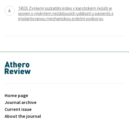
18ÚS Zvýšený pulzatilní index v karotickém řečišti je
spojen s výskytem nežádoucích událostí u pacientů s
implantovanou mechanickou srdeční podporou
proLékaře.cz
Home page
Journal archive
Current issue
About the journal