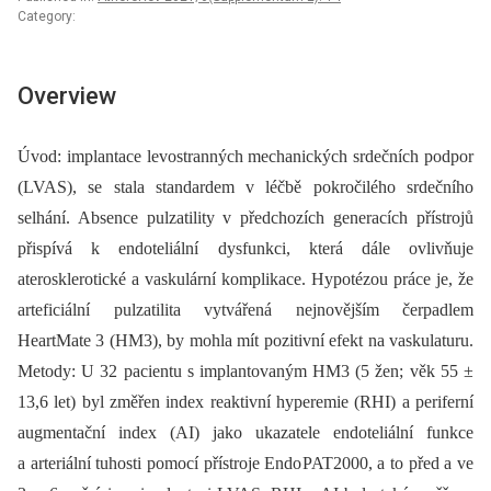
Category:
Overview
Úvod: implantace levostranných mechanických srdečních podpor
(LVAS), se stala standardem v léčbě pokročilého srdečního
selhání. Absence pulzatility v předchozích generacích přístrojů
přispívá k endoteliální dysfunkci, která dále ovlivňuje
aterosklerotické a vaskulární komplikace. Hypotézou práce je, že
arteficiální pulzatilita vytvářená nejnovějším čerpadlem
HeartMate 3 (HM3), by mohla mít pozitivní efekt na vaskulaturu.
Metody: U 32 pacientu s implantovaným HM3 (5 žen; věk 55 ±
13,6 let) byl změřen index reaktivní hyperemie (RHI) a periferní
augmentační index (AI) jako ukazatele endoteliální funkce
a arteriální tuhosti pomocí přístroje EndoPAT2000, a to před a ve