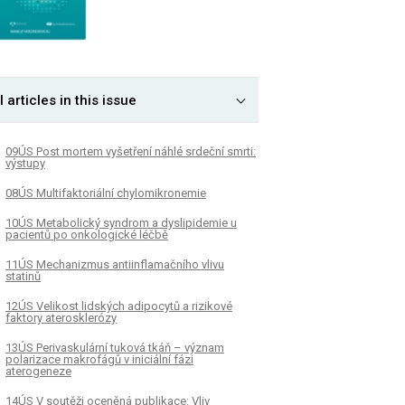
l articles in this issue
09ÚS Post mortem vyšetření náhlé srdeční smrti:
výstupy
08ÚS Multifaktoriální chylomikronemie
10ÚS Metabolický syndrom a dyslipidemie u
pacientů po onkologické léčbě
11ÚS Mechanizmus antiinflamačního vlivu
statinů
12ÚS Velikost lidských adipocytů a rizikové
faktory aterosklerózy
13ÚS Perivaskulární tuková tkáň – význam
polarizace makrofágů v iniciální fázi
aterogeneze
14ÚS V soutěži oceněná publikace: Vliv