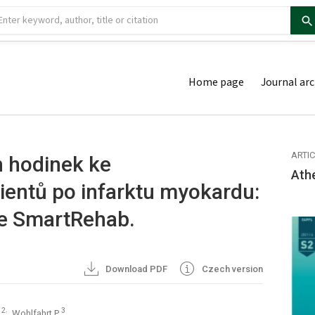
Home page
Journal arc
ARTI
h hodinek ke
Ath
cientů po infarktu myokardu:
die SmartRehab.
Download PDF
Czech version
2
3
J
; Wohlfahrt P