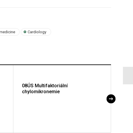
 medicine
Cardiology
08ÚS Multifaktoriální
10ÚS 
chylomikronemie
dysli
onkol