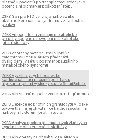
plazmě u pacientů po transplantaci srdce jako
potenciální biomarker poškození štěpu
23PS Gen pro FTO ovlivňuje riziko vzniku
akutního koronárního syndromu v závislosti na
pohlaví
24PS Empagliflozin zmírňuje metabolické
poruchy spojené s rozvojem nealkoholické
jaterní steatózy
25PS Zhoršený metabolizmus lipidů a
cytochromu P450 v játrech předchází
dyslipidemii v séru u postmenopauzálního
metabolického syndromu
26PS Využití chytrých hodinek ke
kardiorehabilitaci pacientů po infarktu
myokardu: pilotní výsledky studie SmartRehab.
Metabolický syndrom a
11ÚS Mechanizmus
27PS Vliv statinů na polarizaci makrofágů in vitro
pidemie u pacientů po
antiinflamačního vlivu
ogické léčbě
28PS Detekce eozinofilních granulocytů v lidské
tukové tkáni a jejich vztah ke kardiovaskulárním
rizikovým faktorům: pilotní studie
29PS Analýza spektra plazmatických žlučových
kyselin u cholesterolové cholelitiázy
30PS Vliv obezity na obsah tuku v játrech a