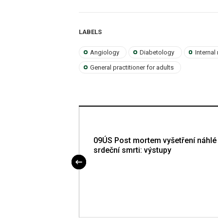
LABELS
Angiology
Diabetology
Internal
General practitioner for adults
kage is essential
09ÚS Post mortem vyšetření náhlé
olemia and
srdeční smrti: výstupy
uced endothelial
ECs