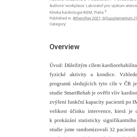
Authors‘ workplace: Laboratoř pro výzkum ateros
3
Klinika kardiologie IKEM, Praha
Published in:
AtheroRev 2021; 6(Supplementum 2)
Category:
Overview
Úvod: Důležitým cílem kardiorehabilita
fyzické aktivity a kondice. Vzhled
programů sledujících tyto cíle v ČR j
studie SmartRehab je ověřit vliv kardio
zvýšení funkční kapacity pacientů po IM. 
velikost účinku intervence, která je
k prokázání statisticky signifikantníh
studie jsme randomizovali 32 pacientů