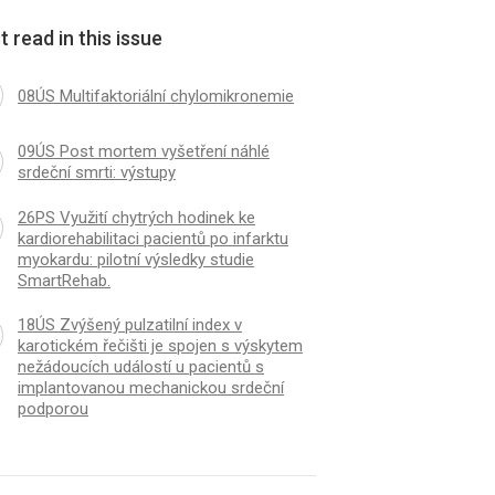
 read in this issue
08ÚS Multifaktoriální chylomikronemie
09ÚS Post mortem vyšetření náhlé
srdeční smrti: výstupy
26PS Využití chytrých hodinek ke
kardiorehabilitaci pacientů po infarktu
myokardu: pilotní výsledky studie
SmartRehab.
18ÚS Zvýšený pulzatilní index v
karotickém řečišti je spojen s výskytem
nežádoucích událostí u pacientů s
implantovanou mechanickou srdeční
podporou