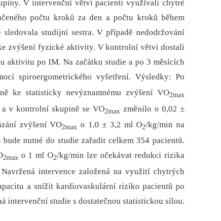
piny. V intervenční větvi pacienti využívali chytré
učeného počtu kroků za den a počtu kroků během
 sledovala studijní sestra. V případě nedodržování
zvýšení fyzické aktivity. V kontrolní větvi dostali
u aktivitu po IM. Na začátku studie a po 3 měsících
cí spiroergometrického vyšetření. Výsledky: Po
ině ke statisticky nevýznamnému zvýšení VO
2max
 a v kontrolní skupině se VO
změnilo o 0,02 ±
2max
ázání zvýšení VO
o 1,0 ± 3,2 ml O
/kg/min na
2max
2
 % bude nutné do studie zařadit celkem 354 pacientů.
O
o 1 ml O
/kg/min lze očekávat redukci rizika
2max
2
 Navržená intervence založená na využití chytrých
pacitu a snížit kardiovaskulární riziko pacientů po
 intervenční studie s dostatečnou statistickou sílou.