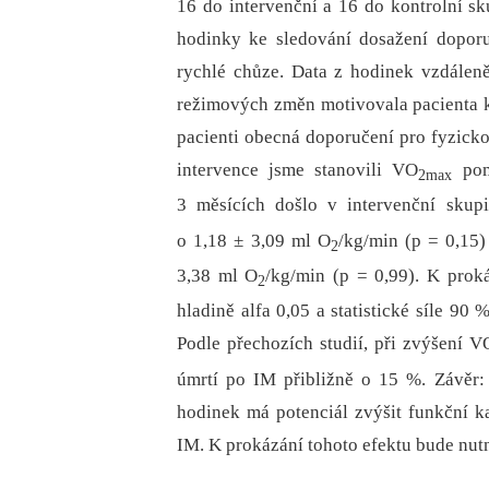
16 do intervenční a 16 do kontrolní sku
hodinky ke sledování dosažení dopor
rychlé chůze. Data z hodinek vzdáleně
režimových změn motivovala pacienta ke 
pacienti obecná doporučení pro fyzicko
intervence jsme stanovili VO
pomo
2max
3 měsících došlo v intervenční skup
o 1,18 ± 3,09 ml O
/kg/min (p = 0,15)
2
3,38 ml O
/kg/min (p = 0,99). K prok
2
hladině alfa 0,05 a statistické síle 90
Podle přechozích studií, při zvýšení V
úmrtí po IM přibližně o 15 %. Závěr:
hodinek má potenciál zvýšit funkční ka
IM. K prokázání tohoto efektu bude nutná