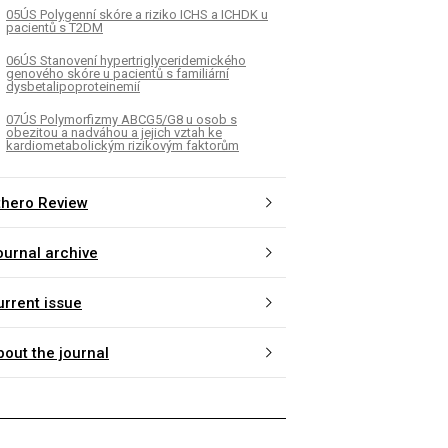
05ÚS Polygenní skóre a riziko ICHS a ICHDK u
pacientů s T2DM
06ÚS Stanovení hypertriglyceridemického
genového skóre u pacientů s familiární
dysbetalipoproteinemií
07ÚS Polymorfizmy ABCG5/G8 u osob s
obezitou a nadváhou a jejich vztah ke
kardiometabolickým rizikovým faktorům
thero Review
ournal archive
urrent issue
bout the journal