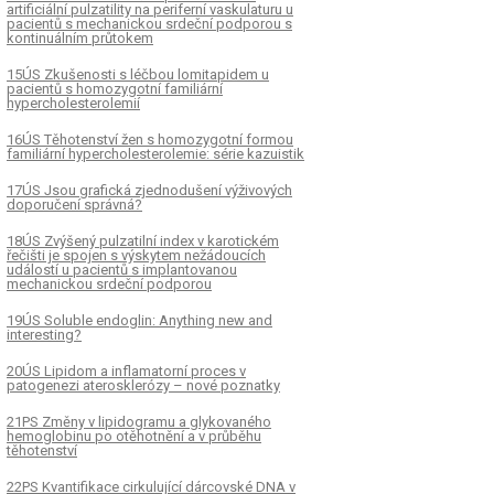
artificiální pulzatility na periferní vaskulaturu u
pacientů s mechanickou srdeční podporou s
kontinuálním průtokem
15ÚS Zkušenosti s léčbou lomitapidem u
pacientů s homozygotní familiární
hypercholesterolemií
16ÚS Těhotenství žen s homozygotní formou
familiární hypercholesterolemie: série kazuistik
17ÚS Jsou grafická zjednodušení výživových
doporučení správná?
18ÚS Zvýšený pulzatilní index v karotickém
řečišti je spojen s výskytem nežádoucích
událostí u pacientů s implantovanou
mechanickou srdeční podporou
19ÚS Soluble endoglin: Anything new and
interesting?
20ÚS Lipidom a inflamatorní proces v
patogenezi aterosklerózy – nové poznatky
21PS Změny v lipidogramu a glykovaného
hemoglobinu po otěhotnění a v průběhu
těhotenství
22PS Kvantifikace cirkulující dárcovské DNA v