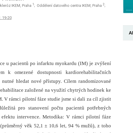
1
2
kleróz IKEM, Praha
; Oddělení datového centra IKEM, Praha
;
: 19-20
Al
ce u pacientů po infarktu myokardu (IM) je zvýšení
em k omezené dostupnosti kardiorehabilitačních
e nutné hledat nové přístupy. Cílem randomizované
rehabilitace založené na využití chytrých hodinek ke
V rámci pilotní fáze studie jsme si dali za cíl zjistit
 důležitá pro stanovení počtu pacientů potřebných
o efektu intervence. Metodika: V rámci pilotní fáze
 (průměrný věk 52,1 ± 10,6 let, 94 % mužů), z toho