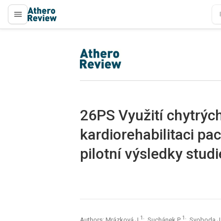
proLékaře.cz
proLékaře.cz
26PS Využití chytrýc
kardiorehabilitaci pa
pilotní výsledky stu
1
1
Authors: Mrázková J
; Suchánek P
; Svoboda 