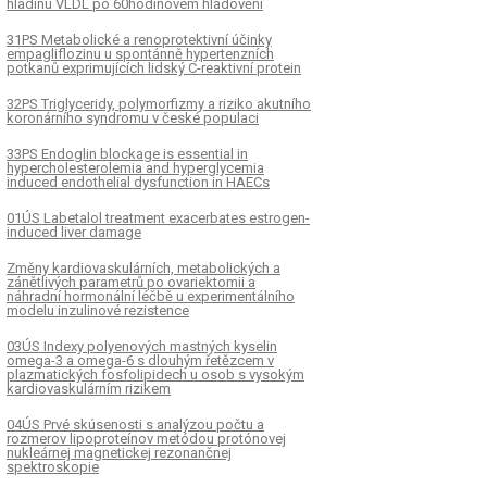
hladinu VLDL po 60hodinovém hladovění
31PS Metabolické a renoprotektivní účinky
empagliflozinu u spontánně hypertenzních
potkanů exprimujících lidský C-reaktivní protein
32PS Triglyceridy, polymorfizmy a riziko akutního
koronárního syndromu v české populaci
33PS Endoglin blockage is essential in
hypercholesterolemia and hyperglycemia
induced endothelial dysfunction in HAECs
01ÚS Labetalol treatment exacerbates estrogen-
induced liver damage
Změny kardiovaskulárních, metabolických a
zánětlivých parametrů po ovariektomii a
náhradní hormonální léčbě u experimentálního
modelu inzulinové rezistence
03ÚS Indexy polyenových mastných kyselin
omega-3 a omega-6 s dlouhým řetězcem v
plazmatických fosfolipidech u osob s vysokým
kardiovaskulárním rizikem
04ÚS Prvé skúsenosti s analýzou počtu a
rozmerov lipoproteínov metódou protónovej
nukleárnej magnetickej rezonančnej
spektroskopie