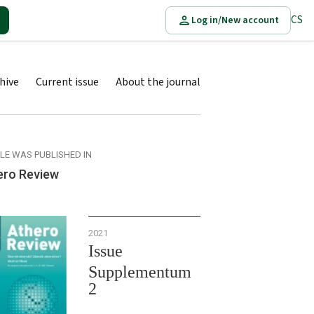
CS
Log in/New account
hive
Current issue
About the journal
CLE WAS PUBLISHED IN
ero Review
2021
Issue
Supplementum
2