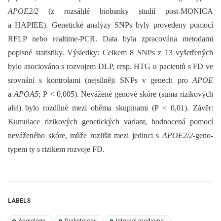
APOE2/2
(z rozsáhlé biobanky studií post-MONICA
a HAPIEE). Genetické analýzy SNPs byly provedeny pomocí
RFLP nebo realtime-PCR. Data byla zpracována metodami
popisné statistiky. Výsledky: Celkem 8 SNPs z 13 vyšetřených
bylo asociováno s rozvojem DLP, resp. HTG u pacientů s FD ve
srovnání s kontrolami (nejsilněji SNPs v genech pro
APOE
a
APOA5
; P < 0,005). Nevážené genové skóre (suma rizikových
alel) bylo rozdílné mezi oběma skupinami (P < 0,01). Závěr:
Kumulace rizikových genetických variant, hodnocená pomocí
neváženého skóre, může rozlišit mezi jedinci s
APOE2/2
-geno­
typem ty s rizikem rozvoje FD.
LABELS
Angiology
Diabetology
Internal medicine