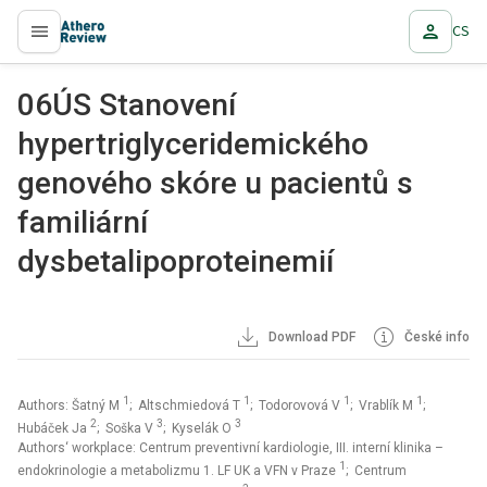
CS
proLékaře.cz
06ÚS Stanovení
hypertriglyceridemického
genového skóre u pacientů s
familiární
dysbetalipoproteinemií
Download PDF
České info
1
1
1
1
Authors: Šatný M
; Altschmiedová T
; Todorovová V
; Vrablík M
;
2
3
3
Hubáček Ja
; Soška V
; Kyselák O
Authors‘ workplace: Centrum preventivní kardiologie, III. interní klinika –
1
endokrinologie a metabolizmu 1. LF UK a VFN v Praze
; Centrum