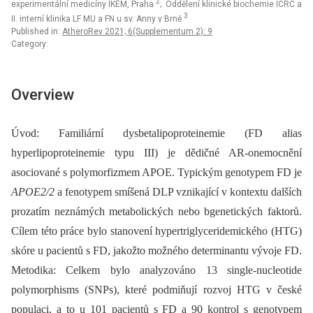
2
experimentální medicíny IKEM, Praha
; Oddělení klinické biochemie ICRC a
3
II. interní klinika LF MU a FN u sv. Anny v Brně
Published in:
AtheroRev 2021; 6(Supplementum 2): 9
Category:
Overview
Úvod: Familiární dysbetalipoproteinemie (FD alias
hyperlipoproteinemie typu III) je dědičné AR-onemocnění
asociované s polymorfizmem APOE. Typickým genotypem FD je
APOE2/2
a fenotypem smíšená DLP vznikající v kontextu dalších
prozatím neznámých metabolických nebo bgenetických faktorů.
Cílem této práce bylo stanovení hypertriglyceridemického (HTG)
skóre u pacientů s FD, jakožto možného determinantu vývoje FD.
Metodika: Celkem bylo analyzováno 13 single-nucleotide
polymorphisms (SNPs), které podmiňují rozvoj HTG v české
populaci, a to u 101 pacientů s FD a 90 kontrol s genotypem