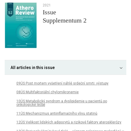
2021
Issue
Supplementum 2
All articles in this issue
09ÚS Post mortem vyšetření náhlé srdeční smrti: výstupy
08ÚS Multifaktoriální chylomikronemie
10ÚS Metabolický syndrom a dyslipidemie u pacientů po
onkologické léčbě
11ÚS Mechanizmus antiinflamačního vlivu statinů
12ÚS Velikost lidských adipocytů a rizikové faktory aterosklerózy