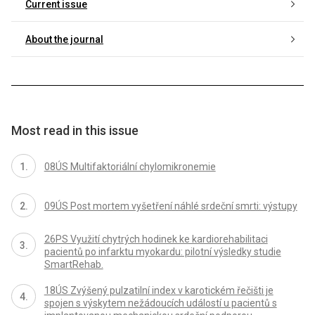
Current issue
About the journal
Most read in this issue
08ÚS Multifaktoriální chylomikronemie
09ÚS Post mortem vyšetření náhlé srdeční smrti: výstupy
26PS Využití chytrých hodinek ke kardiorehabilitaci
pacientů po infarktu myokardu: pilotní výsledky studie
SmartRehab.
18ÚS Zvýšený pulzatilní index v karotickém řečišti je
spojen s výskytem nežádoucích událostí u pacientů s