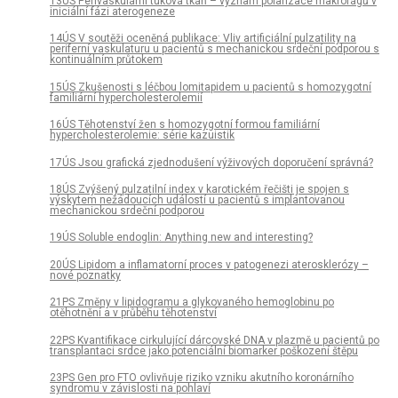
13ÚS Perivaskulární tuková tkáň – význam polarizace makrofágů v
iniciální fázi aterogeneze
14ÚS V soutěži oceněná publikace: Vliv artificiální pulzatility na
periferní vaskulaturu u pacientů s mechanickou srdeční podporou s
kontinuálním průtokem
15ÚS Zkušenosti s léčbou lomitapidem u pacientů s homozygotní
familiární hypercholesterolemií
16ÚS Těhotenství žen s homozygotní formou familiární
hypercholesterolemie: série kazuistik
17ÚS Jsou grafická zjednodušení výživových doporučení správná?
18ÚS Zvýšený pulzatilní index v karotickém řečišti je spojen s
výskytem nežádoucích událostí u pacientů s implantovanou
mechanickou srdeční podporou
19ÚS Soluble endoglin: Anything new and interesting?
20ÚS Lipidom a inflamatorní proces v patogenezi aterosklerózy –
nové poznatky
21PS Změny v lipidogramu a glykovaného hemoglobinu po
otěhotnění a v průběhu těhotenství
22PS Kvantifikace cirkulující dárcovské DNA v plazmě u pacientů po
transplantaci srdce jako potenciální biomarker poškození štěpu
23PS Gen pro FTO ovlivňuje riziko vzniku akutního koronárního
syndromu v závislosti na pohlaví