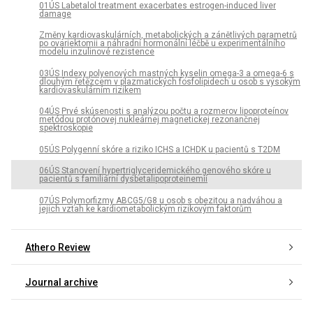
01ÚS Labetalol treatment exacerbates estrogen-induced liver
damage
Změny kardiovaskulárních, metabolických a zánětlivých parametrů
po ovariektomii a náhradní hormonální léčbě u experimentálního
modelu inzulinové rezistence
03ÚS Indexy polyenových mastných kyselin omega-3 a omega-6 s
dlouhým řetězcem v plazmatických fosfolipidech u osob s vysokým
kardiovaskulárním rizikem
04ÚS Prvé skúsenosti s analýzou počtu a rozmerov lipoproteínov
metódou protónovej nukleárnej magnetickej rezonančnej
spektroskopie
05ÚS Polygenní skóre a riziko ICHS a ICHDK u pacientů s T2DM
06ÚS Stanovení hypertriglyceridemického genového skóre u
pacientů s familiární dysbetalipoproteinemií
07ÚS Polymorfizmy ABCG5/G8 u osob s obezitou a nadváhou a
jejich vztah ke kardiometabolickým rizikovým faktorům
Athero Review
Journal archive