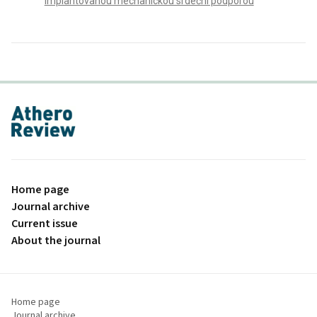
implantovanou mechanickou srdeční podporou
proLékaře.cz
Home page
Journal archive
Current issue
About the journal
Home page
Journal archive