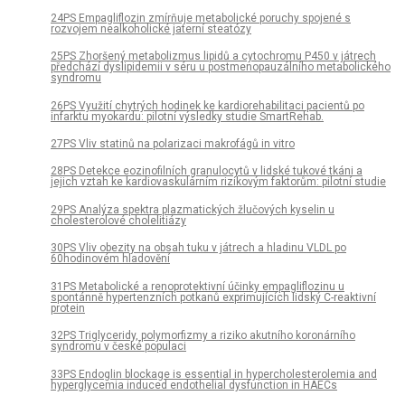
24PS Empagliflozin zmírňuje metabolické poruchy spojené s
rozvojem nealkoholické jaterní steatózy
25PS Zhoršený metabolizmus lipidů a cytochromu P450 v játrech
předchází dyslipidemii v séru u postmenopauzálního metabolického
syndromu
26PS Využití chytrých hodinek ke kardiorehabilitaci pacientů po
infarktu myokardu: pilotní výsledky studie SmartRehab.
27PS Vliv statinů na polarizaci makrofágů in vitro
28PS Detekce eozinofilních granulocytů v lidské tukové tkáni a
jejich vztah ke kardiovaskulárním rizikovým faktorům: pilotní studie
29PS Analýza spektra plazmatických žlučových kyselin u
cholesterolové cholelitiázy
30PS Vliv obezity na obsah tuku v játrech a hladinu VLDL po
60hodinovém hladovění
31PS Metabolické a renoprotektivní účinky empagliflozinu u
spontánně hypertenzních potkanů exprimujících lidský C-reaktivní
protein
32PS Triglyceridy, polymorfizmy a riziko akutního koronárního
syndromu v české populaci
33PS Endoglin blockage is essential in hypercholesterolemia and
hyperglycemia induced endothelial dysfunction in HAECs