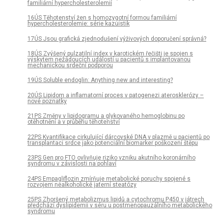
familiární hypercholesterolemií
16ÚS Těhotenství žen s homozygotní formou familiární
hypercholesterolemie: série kazuistik
17ÚS Jsou grafická zjednodušení výživových doporučení správná?
18ÚS Zvýšený pulzatilní index v karotickém řečišti je spojen s
výskytem nežádoucích událostí u pacientů s implantovanou
mechanickou srdeční podporou
19ÚS Soluble endoglin: Anything new and interesting?
20ÚS Lipidom a inflamatorní proces v patogenezi aterosklerózy –
nové poznatky
21PS Změny v lipidogramu a glykovaného hemoglobinu po
otěhotnění a v průběhu těhotenství
22PS Kvantifikace cirkulující dárcovské DNA v plazmě u pacientů po
transplantaci srdce jako potenciální biomarker poškození štěpu
23PS Gen pro FTO ovlivňuje riziko vzniku akutního koronárního
syndromu v závislosti na pohlaví
24PS Empagliflozin zmírňuje metabolické poruchy spojené s
rozvojem nealkoholické jaterní steatózy
25PS Zhoršený metabolizmus lipidů a cytochromu P450 v játrech
předchází dyslipidemii v séru u postmenopauzálního metabolického
syndromu