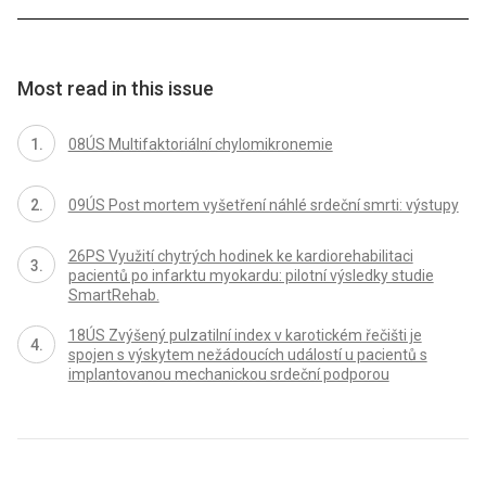
Most read in this issue
08ÚS Multifaktoriální chylomikronemie
09ÚS Post mortem vyšetření náhlé srdeční smrti: výstupy
26PS Využití chytrých hodinek ke kardiorehabilitaci
pacientů po infarktu myokardu: pilotní výsledky studie
SmartRehab.
18ÚS Zvýšený pulzatilní index v karotickém řečišti je
spojen s výskytem nežádoucích událostí u pacientů s
implantovanou mechanickou srdeční podporou