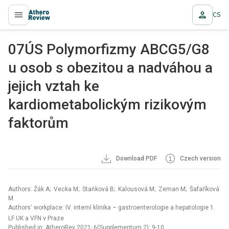
CS
proLékaře.cz
07ÚS Polymorfizmy ABCG5/G8
u osob s obezitou a nadváhou a
jejich vztah ke
kardiometabolickým rizikovým
faktorům
Download PDF
Czech version
Authors: Žák A; Vecka M; Staňková B; Kalousová M; Zeman M; Šafaříková
M
Authors‘ workplace: IV. interní klinika – gastroenterologie a hepatologie 1.
LF UK a VFN v Praze
Published in:
AtheroRev 2021; 6(Supplementum 2): 9-10