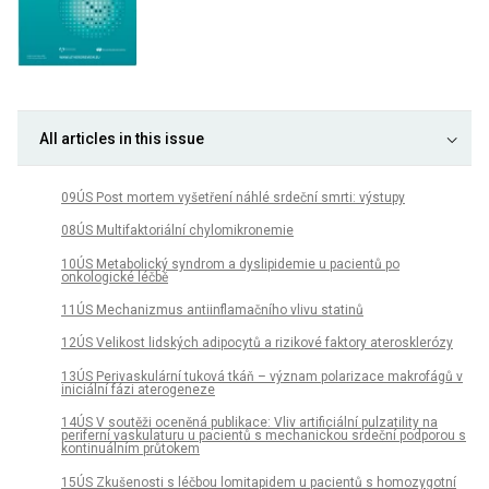
All articles in this issue
09ÚS Post mortem vyšetření náhlé srdeční smrti: výstupy
08ÚS Multifaktoriální chylomikronemie
10ÚS Metabolický syndrom a dyslipidemie u pacientů po
onkologické léčbě
11ÚS Mechanizmus antiinflamačního vlivu statinů
12ÚS Velikost lidských adipocytů a rizikové faktory aterosklerózy
13ÚS Perivaskulární tuková tkáň – význam polarizace makrofágů v
iniciální fázi aterogeneze
14ÚS V soutěži oceněná publikace: Vliv artificiální pulzatility na
periferní vaskulaturu u pacientů s mechanickou srdeční podporou s
kontinuálním průtokem
15ÚS Zkušenosti s léčbou lomitapidem u pacientů s homozygotní