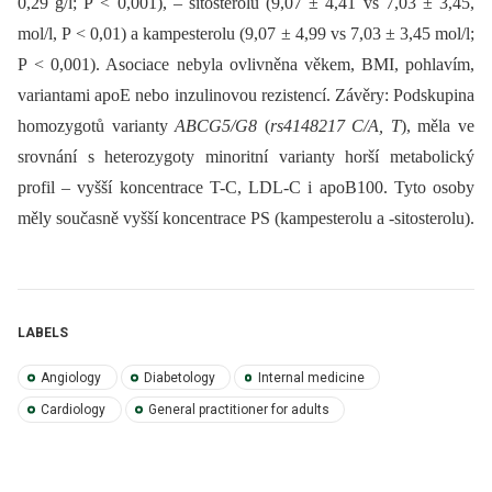
0,29 g/l; P < 0,001), –⁠ sitosterolu (9,07 ± 4,41 vs 7,03 ± 3,45,
mol/l, P < 0,01) a kampesterolu (9,07 ± 4,99 vs 7,03 ± 3,45 mol/l;
P < 0,001). Asociace nebyla ovlivněna věkem, BMI, pohlavím,
variantami apoE nebo inzulinovou rezistencí. Závěry: Podskupina
homozygotů varianty
ABCG5/G8
(
rs4148217 C/A, T
), měla ve
srovnání s heterozygoty minoritní varianty horší metabolický
profil –⁠ vyšší koncentrace T-C, LDL-C i apoB100. Tyto osoby
měly současně vyšší koncentrace PS (kampesterolu a -sitosterolu).
LABELS
Angiology
Diabetology
Internal medicine
Cardiology
General practitioner for adults