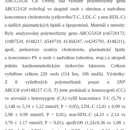
ABCG5/G8. Cíl: Ověřit, zda vybrané polymorfizmy genů
ABCG5/G8
ovlivňují ve skupině osob s obezitou a nadváhou
koncentrace cholesterolu (celkového/T-C, LDL-C a non-HDL-C)
a dalších plazmatických lipidů a lipoproteinů. Materiál a metody:
Byly analyzovány polymorfizmy genu
ABCG5/G8
(
rs6720173
,
11887534
,
4148217
,
6544718
,
41360247
,
rs4245791
,
4148211
),
apoE, prekurzory syntézy cholesterolu, plazmatické lipidy
a koncentrace PS u osob s nadváhou (obezitou, resp.) a alespoň
jedním kardiometabolickým rizikovým faktorem. Celkem
vyšetřeno celkem 220 osob (114 žen, 106 mužů). Výsledky:
Z 8 vyšetřených polymorfizmů pouze u
SNP
ABCG8 (rs4148217 C/A, T)
jsme prokázali u homozygotů (CC)
ve srovnání s heterozygoty (CA) vyšší koncentrace T-C (5,79 ±
2,148 vs 5,19 ± 1,22 mmol/l; P < 0,05), LDL-C (3,41 ± 0,99 vs
2,98 ± 0,99 mmol/l; P < 0,01), non-HDL-C (4,33 ± 2,14 vs
3,70 ± 1,17 mmol/l; P < 0,01), apoB100 (1,24±0,36 vs 1,08 ±