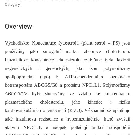
Category:
Overview
Východisko: Koncentrace fytosterolů (plant sterol –⁠ PS) jsou
používány jako surogátní marker absorpce cholesterolu.
Plazmatické koncentrace cholesterolu ovlivňuje řada faktorů
negenetických i genetických, jako jsou polymorfizmy
apolipoproteinu (apo) E, ATP-dependentního kazetového
kotransportéru ABCG5/G8 a proteinu NPC1L1. Polymorfizmy
ABCG5/G8
byly studovány ve vztahu ke koncentracím
plazmatického cholesterolu, jeho kinetice i riziku
kardiovaskulárních onemocnění (KVO). Významně se uplatňuje
také inzulinová rezistence a hyperinzulinémie, které zvyšují
aktivitu NPC1L1, a naopak potlačují funkcí transportérů