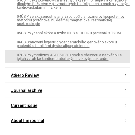
03ÚS Indexy polyenových mastných kyselin omega-3 a omega-6 s
dlouhým řetězcem v plazmatických fosfolipidech u osob s vysokým
kardiovaskulárním rizikem
04ÚS Prvé skúsenosti s analýzou počtu a rozmerov lipoproteínov
metódou protónovej nukleárnej magnetickej rezonančnej
spektroskopie
05ÚS Polygenní skóre a riziko ICHS a ICHDK u pacientů s T2DM
06ÚS Stanovení hypertriglyceridemického genového skóre u
pacientů s familiární dysbetalipoproteinemií
07ÚS Polymorfizmy ABCG5/G8 u osob s obezitou a nadváhou a
jejich vztah ke kardiometabolickým rizikovým faktorům
Athero Review
Journal archive
Current issue
About the journal