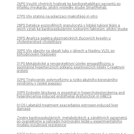
26PS Využití chytrých hodinek ke kardiorehabilitaci pacientů po
infarktu myokardu: pilotní výsledky studie SmartRehab.
27PS Vliv statinů na polarizaci makrofágů in vitro
28PS Detekce eozinofilních granulocytů v lidské tukové tkáni a
jejich vztah ke kardiovaskulárním rizikovým faktorům: pilotní studie
29PS Analýza spektra plazmatických žlučových kyselin u
cholesterolové cholelitiázy
30PS Vliv obezity na obsah tuku v játrech a hladinu VLDL po
60hodinovém hladovění
31PS Metabolické a renoprotektivní účinky empagliflozinu u
spontánně hypertenzních potkanů exprimujících lidský C-reaktivní
protein
32PS Triglyceridy, polymorfizmy a riziko akutního koronárního
syndromu v české populaci
33PS Endoglin blockage is essential in hypercholesterolemia and
hyperglycemia induced endothelial dysfunction in HAECs
01ÚS Labetalol treatment exacerbates estrogen-induced liver
damage
Změny kardiovaskulárních, metabolických a zánětlivých parametrů
po ovariektomii a náhradní hormonální léčbě u experimentálního
modelu inzulinové rezistence