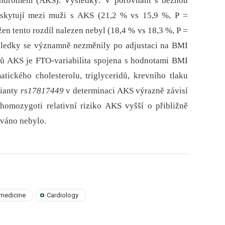
yndromem (AKS). Výsledky: V porovnání s běžnou
yskytují mezi muži s AKS (21,2 % vs 15,9 %, P =
en tento rozdíl nalezen nebyl (18,4 % vs 18,3 %, P =
sledky se významně nezměnily po adjustaci na BMI
orů AKS je FTO-variabilita spojena s hodnotami BMI
tického cholesterolu, triglyceridů, krevního tlaku
rianty
rs17817449
v determinaci AKS výrazně závisí
omozygoti relativní riziko AKS vyšší o přibližně
ováno nebylo.
 medicine
Cardiology