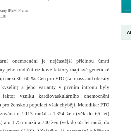
íny, IKEM, Praha
: 18
Al
lární onemocnění je nejčastější příčinou úmrtí
 jeho tradiční rizikové faktory mají své genetické
jí mezi 30–60 %. Gen pro FTO (fat mass and obesity
 kyselin) a jeho varianty v prvním intronu byly
 faktor vzniku kardiovaskulárního onemocnění
a pro ženskou populaci však chybějí. Metodika: FTO
zována u 1 113 mužů a 1 354 žen (věk do 65 let)
 a u 1 755 mužů a 740 žen (věk do 65 let muži, do