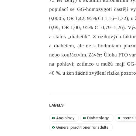
75 let ženy) s akutním koronárním s
populací se GG-homozygoti častěji v
0,0005; OR 1,42; 95% CI 1,16–1,72); u ž
0,99; OR 1,00; 95% CI 0,79–1,26). Vý
a status „diabetik“. Z rizikových fakt
a diabetem, ale ne s hodnotami plazma
nebo kouřáctvím. Závěr: Úloha FTO va
na pohlaví; zatímco u mužů mají GG-h
40 %, u žen žádné zvýšení rizika pozor
LABELS
Angiology
Diabetology
Internal
General practitioner for adults