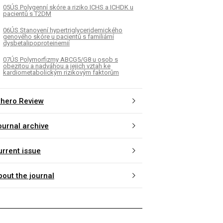
05ÚS Polygenní skóre a riziko ICHS a ICHDK u
pacientů s T2DM
06ÚS Stanovení hypertriglyceridemického
genového skóre u pacientů s familiární
dysbetalipoproteinemií
07ÚS Polymorfizmy ABCG5/G8 u osob s
obezitou a nadváhou a jejich vztah ke
kardiometabolickým rizikovým faktorům
thero Review
ournal archive
urrent issue
bout the journal