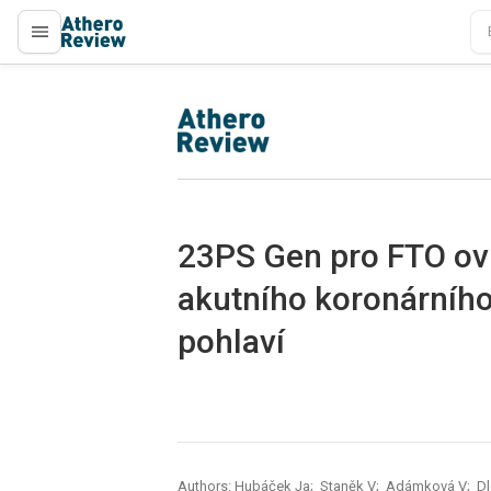
proLékaře.cz
proLékaře.cz
23PS Gen pro FTO ovl
akutního koronárního
pohlaví
Authors: Hubáček Ja; Staněk V; Adámková V; Dl