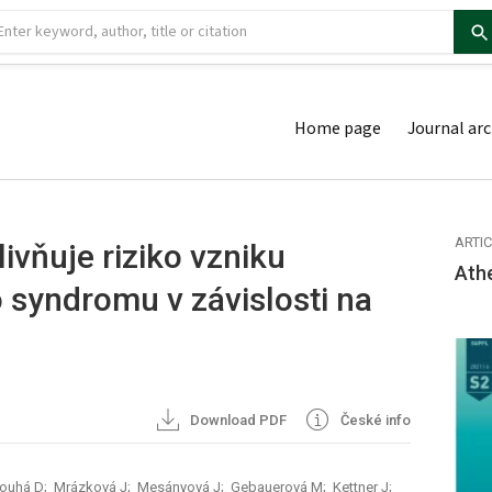
Home page
Journal arc
ARTI
ivňuje riziko vzniku
Ath
 syndromu v závislosti na
Download PDF
České info
ouhá D; Mrázková J; Mesányová J; Gebauerová M; Kettner J;