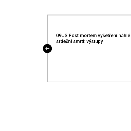
kage is essential
09ÚS Post mortem vyšetření náhlé
olemia and
srdeční smrti: výstupy
uced endothelial
ECs