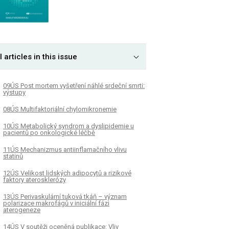
l articles in this issue
09ÚS Post mortem vyšetření náhlé srdeční smrti:
výstupy
08ÚS Multifaktoriální chylomikronemie
10ÚS Metabolický syndrom a dyslipidemie u
pacientů po onkologické léčbě
11ÚS Mechanizmus antiinflamačního vlivu
statinů
12ÚS Velikost lidských adipocytů a rizikové
faktory aterosklerózy
13ÚS Perivaskulární tuková tkáň – význam
polarizace makrofágů v iniciální fázi
aterogeneze
14ÚS V soutěži oceněná publikace: Vliv