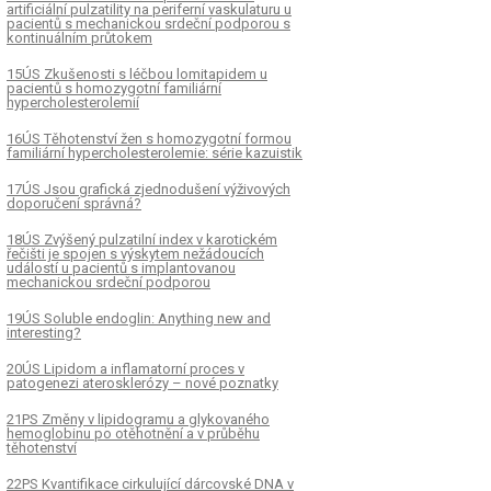
artificiální pulzatility na periferní vaskulaturu u
pacientů s mechanickou srdeční podporou s
kontinuálním průtokem
15ÚS Zkušenosti s léčbou lomitapidem u
pacientů s homozygotní familiární
hypercholesterolemií
16ÚS Těhotenství žen s homozygotní formou
familiární hypercholesterolemie: série kazuistik
17ÚS Jsou grafická zjednodušení výživových
doporučení správná?
18ÚS Zvýšený pulzatilní index v karotickém
řečišti je spojen s výskytem nežádoucích
událostí u pacientů s implantovanou
mechanickou srdeční podporou
19ÚS Soluble endoglin: Anything new and
interesting?
20ÚS Lipidom a inflamatorní proces v
patogenezi aterosklerózy – nové poznatky
21PS Změny v lipidogramu a glykovaného
hemoglobinu po otěhotnění a v průběhu
těhotenství
22PS Kvantifikace cirkulující dárcovské DNA v