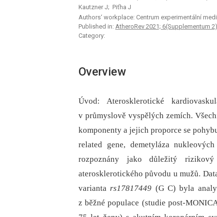
Kautzner J; Piťha J
Authors‘ workplace: Centrum experimentální medic
Published in:
AtheroRev 2021; 6(Supplementum 2)
Category:
Overview
Úvod: Aterosklerotické kardiovasku
v průmyslově vyspělých zemích. Všechny
komponenty a jejich proporce se pohybu
related gene, demetyláza nukleových
rozpoznány jako důležitý rizikový
aterosklerotického původu u mužů. Dat
varianta
rs17817449
(G C) byla analy
z běžné populace (studie post-MONICA)