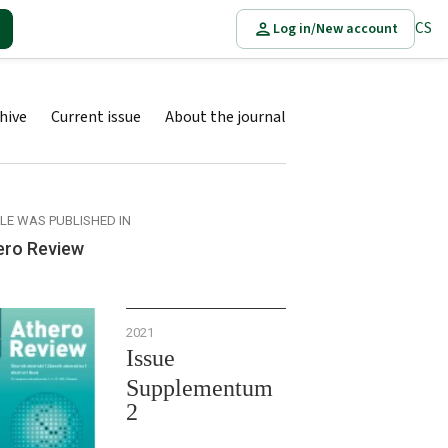
CS
Log in/New account
hive
Current issue
About the journal
CLE WAS PUBLISHED IN
ero Review
2021
Issue
Supplementum
2