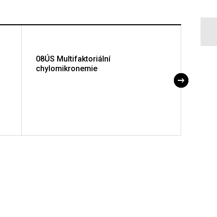
08ÚS Multifaktoriální
10ÚS 
chylomikronemie
dysli
onkol