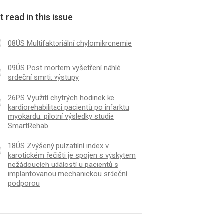
 read in this issue
08ÚS Multifaktoriální chylomikronemie
09ÚS Post mortem vyšetření náhlé
srdeční smrti: výstupy
26PS Využití chytrých hodinek ke
kardiorehabilitaci pacientů po infarktu
myokardu: pilotní výsledky studie
SmartRehab.
18ÚS Zvýšený pulzatilní index v
karotickém řečišti je spojen s výskytem
nežádoucích událostí u pacientů s
implantovanou mechanickou srdeční
podporou