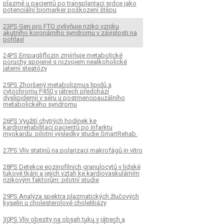
plazmě u pacientů po transplantaci srdce jako
potenciální biomarker poškození štěpu
23PS Gen pro FTO ovlivňuje riziko vzniku
akutního koronárního syndromu v závislosti na
pohlaví
24PS Empagliflozin zmírňuje metabolické
Metabolický syndrom a
11ÚS Mechanizmus
poruchy spojené s rozvojem nealkoholické
jaterní steatózy
pidemie u pacientů po
antiinflamačního vlivu
ogické léčbě
25PS Zhoršený metabolizmus lipidů a
cytochromu P450 v játrech předchází
dyslipidemii v séru u postmenopauzálního
metabolického syndromu
26PS Využití chytrých hodinek ke
kardiorehabilitaci pacientů po infarktu
myokardu: pilotní výsledky studie SmartRehab.
27PS Vliv statinů na polarizaci makrofágů in vitro
28PS Detekce eozinofilních granulocytů v lidské
tukové tkáni a jejich vztah ke kardiovaskulárním
rizikovým faktorům: pilotní studie
29PS Analýza spektra plazmatických žlučových
kyselin u cholesterolové cholelitiázy
30PS Vliv obezity na obsah tuku v játrech a