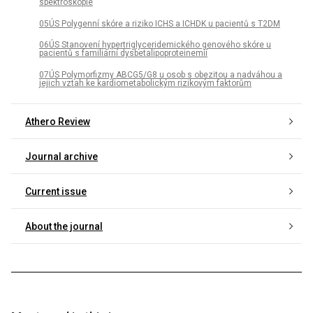
spektroskopie
05ÚS Polygenní skóre a riziko ICHS a ICHDK u pacientů s T2DM
06ÚS Stanovení hypertriglyceridemického genového skóre u
pacientů s familiární dysbetalipoproteinemií
07ÚS Polymorfizmy ABCG5/G8 u osob s obezitou a nadváhou a
jejich vztah ke kardiometabolickým rizikovým faktorům
Athero Review
Journal archive
Current issue
About the journal