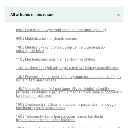
All articles in this issue
09ÚS Post mortem vyšetření náhlé srdeční smrti: výstupy
08ÚS Multifaktoriální chylomikronemie
10ÚS Metabolický syndrom a dyslipidemie u pacientů po
onkologické léčbě
11ÚS Mechanizmus antiinflamačního vlivu statinů
12ÚS Velikost lidských adipocytů a rizikové faktory aterosklerózy
13ÚS Perivaskulární tuková tkáň – význam polarizace makrofágů v
iniciální fázi aterogeneze
14ÚS V soutěži oceněná publikace: Vliv artificiální pulzatility na
periferní vaskulaturu u pacientů s mechanickou srdeční podporou s
kontinuálním průtokem
15ÚS Zkušenosti s léčbou lomitapidem u pacientů s homozygotní
familiární hypercholesterolemií
16ÚS Těhotenství žen s homozygotní formou familiární
hypercholesterolemie: série kazuistik