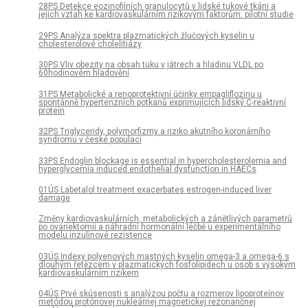
28PS Detekce eozinofilních granulocytů v lidské tukové tkáni a
jejich vztah ke kardiovaskulárním rizikovým faktorům: pilotní studie
29PS Analýza spektra plazmatických žlučových kyselin u
cholesterolové cholelitiázy
30PS Vliv obezity na obsah tuku v játrech a hladinu VLDL po
60hodinovém hladovění
31PS Metabolické a renoprotektivní účinky empagliflozinu u
spontánně hypertenzních potkanů exprimujících lidský C-reaktivní
protein
32PS Triglyceridy, polymorfizmy a riziko akutního koronárního
syndromu v české populaci
33PS Endoglin blockage is essential in hypercholesterolemia and
hyperglycemia induced endothelial dysfunction in HAECs
01ÚS Labetalol treatment exacerbates estrogen-induced liver
damage
Změny kardiovaskulárních, metabolických a zánětlivých parametrů
po ovariektomii a náhradní hormonální léčbě u experimentálního
modelu inzulinové rezistence
03ÚS Indexy polyenových mastných kyselin omega-3 a omega-6 s
dlouhým řetězcem v plazmatických fosfolipidech u osob s vysokým
kardiovaskulárním rizikem
04ÚS Prvé skúsenosti s analýzou počtu a rozmerov lipoproteínov
metódou protónovej nukleárnej magnetickej rezonančnej