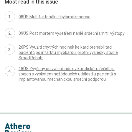
Most read in this issue
08ÚS Multifaktoriální chylomikronemie
09ÚS Post mortem vyšetření náhlé srdeční smrti: výstupy
26PS Využití chytrých hodinek ke kardiorehabilitaci
pacientů po infarktu myokardu: pilotní výsledky studie
SmartRehab.
18ÚS Zvýšený pulzatilní index v karotickém řečišti je
spojen s výskytem nežádoucích událostí u pacientů s
implantovanou mechanickou srdeční podporou
proLékaře.cz