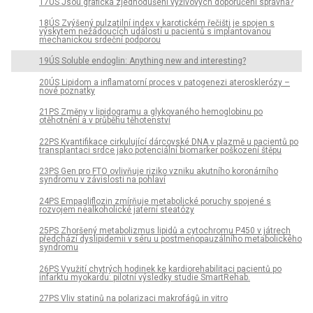
17ÚS Jsou grafická zjednodušení výživových doporučení správná?
18ÚS Zvýšený pulzatilní index v karotickém řečišti je spojen s
výskytem nežádoucích událostí u pacientů s implantovanou
mechanickou srdeční podporou
19ÚS Soluble endoglin: Anything new and interesting?
20ÚS Lipidom a inflamatorní proces v patogenezi aterosklerózy –
nové poznatky
21PS Změny v lipidogramu a glykovaného hemoglobinu po
otěhotnění a v průběhu těhotenství
22PS Kvantifikace cirkulující dárcovské DNA v plazmě u pacientů po
transplantaci srdce jako potenciální biomarker poškození štěpu
23PS Gen pro FTO ovlivňuje riziko vzniku akutního koronárního
syndromu v závislosti na pohlaví
24PS Empagliflozin zmírňuje metabolické poruchy spojené s
rozvojem nealkoholické jaterní steatózy
25PS Zhoršený metabolizmus lipidů a cytochromu P450 v játrech
předchází dyslipidemii v séru u postmenopauzálního metabolického
syndromu
26PS Využití chytrých hodinek ke kardiorehabilitaci pacientů po
infarktu myokardu: pilotní výsledky studie SmartRehab.
27PS Vliv statinů na polarizaci makrofágů in vitro