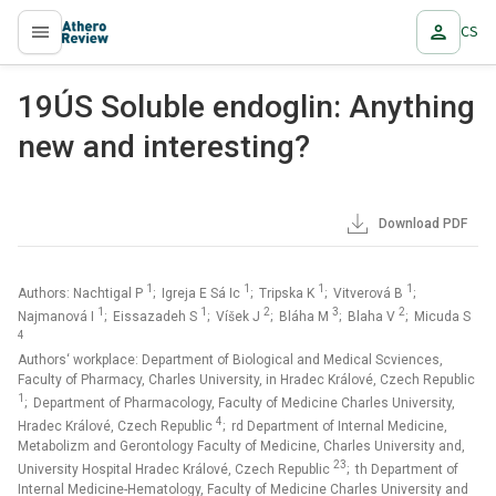
CS
proLékaře.cz
19ÚS Soluble endoglin: Anything
new and interesting?
Download PDF
1
1
1
1
Authors: Nachtigal P
; Igreja E Sá Ic
; Tripska K
; Vitverová B
;
1
1
2
3
2
Najmanová I
; Eissazadeh S
; Víšek J
; Bláha M
; Blaha V
; Micuda S
4
Authors‘ workplace: Department of Biological and Medical Scviences,
Faculty of Pharmacy, Charles University, in Hradec Králové, Czech Republic
1
; Department of Pharmacology, Faculty of Medicine Charles University,
4
Hradec Králové, Czech Republic
; rd Department of Internal Medicine,
Metabolizm and Gerontology Faculty of Medicine, Charles University and,
23
University Hospital Hradec Králové, Czech Republic
; th Department of
Internal Medicine-Hematology, Faculty of Medicine Charles University and