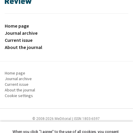
Home page
Journal archive
Current issue
About the journal
Home page
Journal archive
Current issue
About the journal
Cookie settings
© 2008-2026 MeDitorial | ISSN 1803-6597
The content of this site is intended for health care professionals
Terms of
Use
and
cookies statement
.
When you click "I agree" to the use of all cookies, you consent