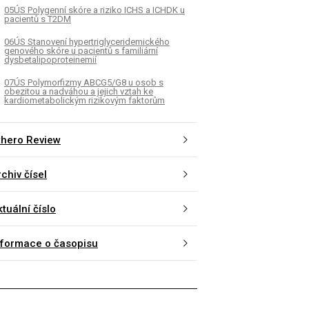
05ÚS Polygenní skóre a riziko ICHS a ICHDK u
pacientů s T2DM
06ÚS Stanovení hypertriglyceridemického
genového skóre u pacientů s familiární
dysbetalipoproteinemií
07ÚS Polymorfizmy ABCG5/G8 u osob s
obezitou a nadváhou a jejich vztah ke
kardiometabolickým rizikovým faktorům
thero Review
chiv čísel
tuální číslo
nformace o časopisu