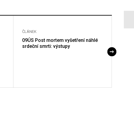
ČLÁNEK
ČLÁNE
09ÚS Post mortem vyšetření náhlé
10ÚS 
srdeční smrti: výstupy
dysli
onkol