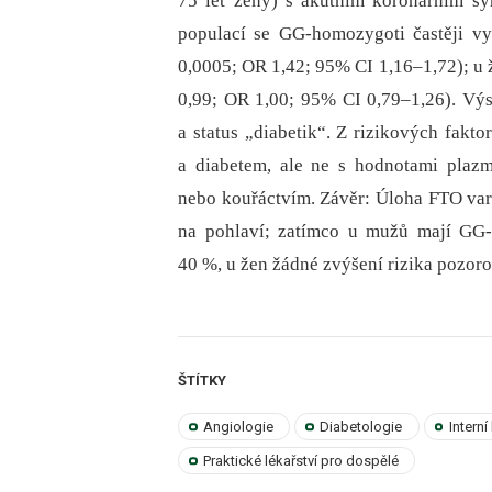
75 let ženy) s akutním koronárním s
populací se GG-homozygoti častěji v
0,0005; OR 1,42; 95% CI 1,16–1,72); u ž
0,99; OR 1,00; 95% CI 0,79–1,26). Vý
a status „diabetik“. Z rizikových fakt
a diabetem, ale ne s hodnotami plazma
nebo kouřáctvím. Závěr: Úloha FTO va
na pohlaví; zatímco u mužů mají GG-h
40 %, u žen žádné zvýšení rizika pozor
ŠTÍTKY
Angiologie
Diabetologie
Interní
Praktické lékařství pro dospělé