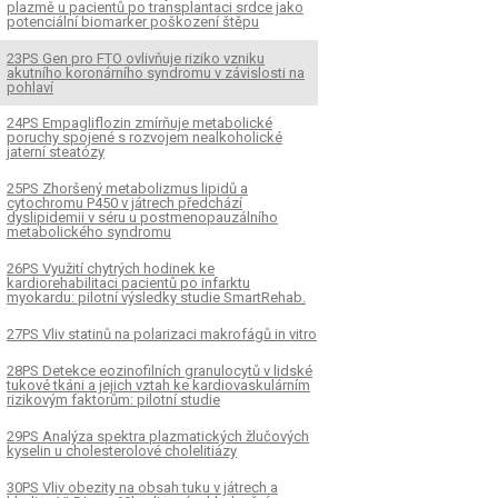
plazmě u pacientů po transplantaci srdce jako
potenciální biomarker poškození štěpu
23PS Gen pro FTO ovlivňuje riziko vzniku
akutního koronárního syndromu v závislosti na
pohlaví
K
ČLÁNEK
24PS Empagliflozin zmírňuje metabolické
poruchy spojené s rozvojem nealkoholické
Metabolický syndrom a
11ÚS Mechanizmus
jaterní steatózy
pidemie u pacientů po
antiinflamačního vlivu
25PS Zhoršený metabolizmus lipidů a
ogické léčbě
cytochromu P450 v játrech předchází
dyslipidemii v séru u postmenopauzálního
metabolického syndromu
26PS Využití chytrých hodinek ke
kardiorehabilitaci pacientů po infarktu
myokardu: pilotní výsledky studie SmartRehab.
27PS Vliv statinů na polarizaci makrofágů in vitro
28PS Detekce eozinofilních granulocytů v lidské
tukové tkáni a jejich vztah ke kardiovaskulárním
rizikovým faktorům: pilotní studie
29PS Analýza spektra plazmatických žlučových
kyselin u cholesterolové cholelitiázy
30PS Vliv obezity na obsah tuku v játrech a