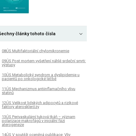
šechny články tohoto čísla
08ÚS Multifaktoriální chylomikronemie
09ÚS Post mortem vyšetření náhlé srdeční smrti:
výstupy
10ÚS Metabolický syndrom a dyslipidemie u
pacientů po onkologické léčbě
11ÚS Mechanizmus antiinflamačního vlivu
statinů
12ÚS Velikost lidských adipocytů a rizikové
faktory aterosklerózy
13ÚS Perivaskulární tuková tkáň – význam
polarizace makrofágů v iniciální fázi
aterogeneze
14ÚS V soutěži oceněná publikace: Vliv