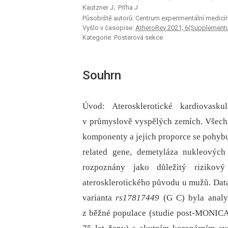
Kautzner J; Piťha J
Působiště autorů: Centrum experimentální medicín
Vyšlo v časopise:
AtheroRev 2021; 6(Supplementu
Kategorie: Posterová sekce
Souhrn
Úvod: Aterosklerotické kardiovasku
v průmyslově vyspělých zemích. Všechny
komponenty a jejich proporce se pohybu
related gene, demetyláza nukleových
rozpoznány jako důležitý rizikový
aterosklerotického původu u mužů. Dat
varianta
rs17817449
(G C) byla analy
z běžné populace (studie post-MONICA)