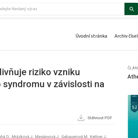
Úvodní stránka
Archiv čísel
ČLÁN
ivňuje riziko vzniku
Ath
 syndromu v závislosti na
Stáhnout PDF
uhá D; Mrázková J; Mesányová J; Gebauerová M; Kettner J;