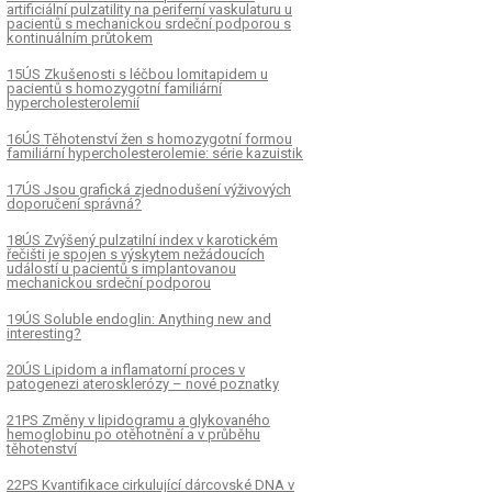
artificiální pulzatility na periferní vaskulaturu u
pacientů s mechanickou srdeční podporou s
kontinuálním průtokem
15ÚS Zkušenosti s léčbou lomitapidem u
pacientů s homozygotní familiární
hypercholesterolemií
16ÚS Těhotenství žen s homozygotní formou
familiární hypercholesterolemie: série kazuistik
17ÚS Jsou grafická zjednodušení výživových
doporučení správná?
18ÚS Zvýšený pulzatilní index v karotickém
řečišti je spojen s výskytem nežádoucích
událostí u pacientů s implantovanou
mechanickou srdeční podporou
19ÚS Soluble endoglin: Anything new and
interesting?
20ÚS Lipidom a inflamatorní proces v
patogenezi aterosklerózy – nové poznatky
21PS Změny v lipidogramu a glykovaného
hemoglobinu po otěhotnění a v průběhu
těhotenství
22PS Kvantifikace cirkulující dárcovské DNA v