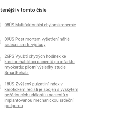
tenější v tomto čísle
08ÚS Multifaktoriální chylomikronemie
09ÚS Post mortem vyšetření náhlé
srdeční smrti: výstupy
26PS Využití chytrých hodinek ke
kardiorehabilitaci pacientů po infarktu
myokardu: pilotní výsledky studie
SmartRehab.
18ÚS Zvýšený pulzatilní index v
karotickém řečišti je spojen s výskytem
nežádoucích událostí u pacientů s
implantovanou mechanickou srdeční
podporou