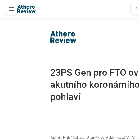
proLékaře.cz
proLékaře.cz
23PS Gen pro FTO ovl
akutního koronárního
pohlaví
Autoři: Hubáček Ja; Staněk V; Adámková V; Dlo