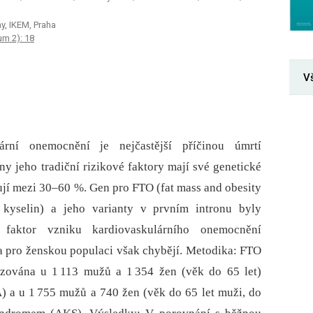
y, IKEM, Praha
m 2): 18
V
lární onemocnění je nejčastější příčinou úmrtí
 jeho tradiční rizikové faktory mají své genetické
jí mezi 30–60 %. Gen pro FTO (fat mass and obesity
 kyselin) a jeho varianty v prvním intronu byly
 faktor vzniku kardiovaskulárního onemocnění
a pro ženskou populaci však chybějí. Metodika: FTO
zována u 1 113 mužů a 1 354 žen (věk do 65 let)
 a u 1 755 mužů a 740 žen (věk do 65 let muži, do