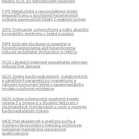
hladinu VLDL po 60hodinovém hladovění
31PS Metabolické a renoprotektivní účinky
empagliflozinu u spontánně hypertenzních
potkanů exprimujících lidský C-reaktivní protein
32PS Triglyceridy, polymorfizmy a riziko akutního
koronárního syndromu v české populaci
33PS Endoglin blockage is essential in
hypercholesterolemia and hyperglycemia
induced endothelial dysfunction in HAECs
01ÚS Labetalol treatment exacerbates estrogen-
induced liver damage
02ÚS Změny kardiovaskulárních, metabolických
a zánětlivých parametrů po ovariektomii a
náhradní hormonální léčbě u experimentálního
modelu inzulinové rezistence
03ÚS Indexy polyenových mastných kyselin
omega-3 a omega-6 s dlouhým řetězcem v
plazmatických fosfolipidech u osob s vysokým
kardiovaskulárním rizikem
04ÚS Prvé skúsenosti s analýzou počtu a
rozmerov lipoproteínov metódou protónovej
nukleárnej magnetickej rezonančnej
spektroskopie