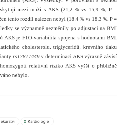
yndromem (AKS). Výsledky: V porovnání s běžnou
yskytují mezi muži s AKS (21,2 % vs 15,9 %, P =
en tento rozdíl nalezen nebyl (18,4 % vs 18,3 %, P =
sledky se významně nezměnily po adjustaci na BMI
orů AKS je FTO-variabilita spojena s hodnotami BMI
tického cholesterolu, triglyceridů, krevního tlaku
rianty
rs17817449
v determinaci AKS výrazně závisí
omozygoti relativní riziko AKS vyšší o přibližně
ováno nebylo.
 lékařství
Kardiologie