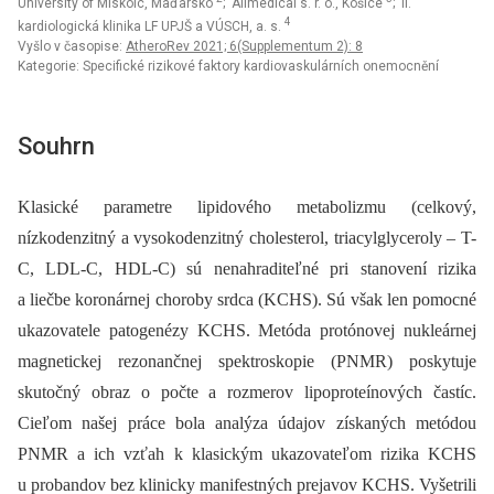
University of Miskolc, Maďarsko
; Allmedical s. r. o., Košice
; II.
4
kardiologická klinika LF UPJŠ a VÚSCH, a. s.
Vyšlo v časopise:
AtheroRev 2021; 6(Supplementum 2): 8
Kategorie: Specifické rizikové faktory kardiovaskulárních onemocnění
Souhrn
Klasické parametre lipidového metabolizmu (celkový,
nízkodenzitný a vysokodenzitný cholesterol, triacylglyceroly –⁠ T-
C, LDL-C, HDL-C) sú nenahraditeľné pri stanovení rizika
a liečbe koronárnej choroby srdca (KCHS). Sú však len pomocné
ukazovatele patogenézy KCHS. Metóda protónovej nukleárnej
magnetickej rezonančnej spektroskopie (PNMR) poskytuje
skutočný obraz o počte a rozmerov lipoproteínových častíc.
Cieľom našej práce bola analýza údajov získaných metódou
PNMR a ich vzťah k klasickým ukazovateľom rizika KCHS
u probandov bez klinicky manifestných prejavov KCHS. Vyšetrili