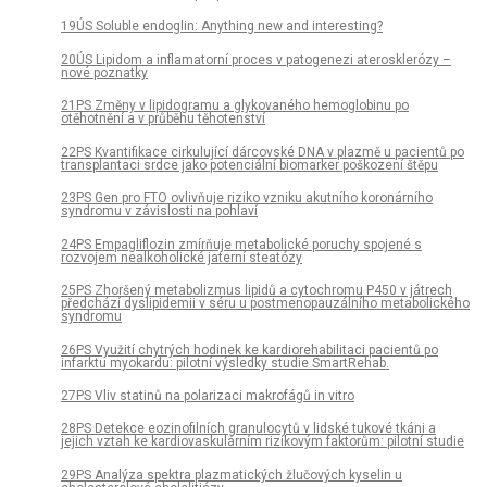
19ÚS Soluble endoglin: Anything new and interesting?
20ÚS Lipidom a inflamatorní proces v patogenezi aterosklerózy –
nové poznatky
21PS Změny v lipidogramu a glykovaného hemoglobinu po
otěhotnění a v průběhu těhotenství
22PS Kvantifikace cirkulující dárcovské DNA v plazmě u pacientů po
transplantaci srdce jako potenciální biomarker poškození štěpu
23PS Gen pro FTO ovlivňuje riziko vzniku akutního koronárního
syndromu v závislosti na pohlaví
24PS Empagliflozin zmírňuje metabolické poruchy spojené s
rozvojem nealkoholické jaterní steatózy
25PS Zhoršený metabolizmus lipidů a cytochromu P450 v játrech
předchází dyslipidemii v séru u postmenopauzálního metabolického
syndromu
26PS Využití chytrých hodinek ke kardiorehabilitaci pacientů po
infarktu myokardu: pilotní výsledky studie SmartRehab.
27PS Vliv statinů na polarizaci makrofágů in vitro
28PS Detekce eozinofilních granulocytů v lidské tukové tkáni a
jejich vztah ke kardiovaskulárním rizikovým faktorům: pilotní studie
29PS Analýza spektra plazmatických žlučových kyselin u