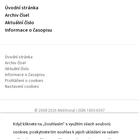
Úvodní stránka
Archiv čísel
Aktuální číslo
Informace o časopisu
Úvodní stránka
Archiv čísel
Aktuální číslo
Informace o časopisu
Prohlášení o cookies
Nastavení cookies
© 2008-2026 MeDitorial | ISSN 1803-6597
Stránky proLékaře.cz jsou určeny výhradně odborníkům ve
zdravotnictví.
Čtěte prohlášení
a
Zásady zpracování osobních údajů
.
Když kliknete na „Souhlasím“ s využitím všech souborů
cookies, poskytnete tím souhlas k jejich ukládání ve vašem