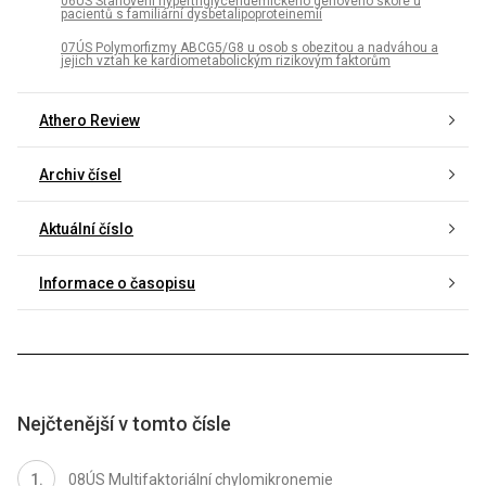
06ÚS Stanovení hypertriglyceridemického genového skóre u
pacientů s familiární dysbetalipoproteinemií
07ÚS Polymorfizmy ABCG5/G8 u osob s obezitou a nadváhou a
jejich vztah ke kardiometabolickým rizikovým faktorům
Athero Review
Archiv čísel
Aktuální číslo
Informace o časopisu
Nejčtenější v tomto čísle
08ÚS Multifaktoriální chylomikronemie