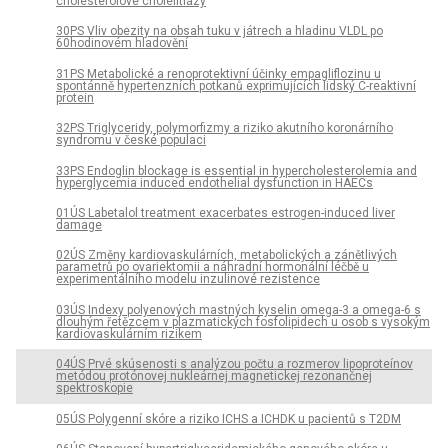
cholesterolové cholelitiázy
30PS Vliv obezity na obsah tuku v játrech a hladinu VLDL po
60hodinovém hladovění
31PS Metabolické a renoprotektivní účinky empagliflozinu u
spontánně hypertenzních potkanů exprimujících lidský C-reaktivní
protein
32PS Triglyceridy, polymorfizmy a riziko akutního koronárního
syndromu v české populaci
33PS Endoglin blockage is essential in hypercholesterolemia and
hyperglycemia induced endothelial dysfunction in HAECs
01ÚS Labetalol treatment exacerbates estrogen-induced liver
damage
02ÚS Změny kardiovaskulárních, metabolických a zánětlivých
parametrů po ovariektomii a náhradní hormonální léčbě u
experimentálního modelu inzulinové rezistence
03ÚS Indexy polyenových mastných kyselin omega-3 a omega-6 s
dlouhým řetězcem v plazmatických fosfolipidech u osob s vysokým
kardiovaskulárním rizikem
04ÚS Prvé skúsenosti s analýzou počtu a rozmerov lipoproteínov
metódou protónovej nukleárnej magnetickej rezonančnej
spektroskopie
05ÚS Polygenní skóre a riziko ICHS a ICHDK u pacientů s T2DM