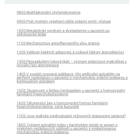
08ÚS Multifaktoriální chylomikronemie
09ÚS Post mortem vyšetření náhlé srdeční smrti: výstupy
10ÚS Metabolický syndrom a dyslipidemie u pacientů po
onkologické léčbě
11ÚS Mechanizmus antiinflamačního vlivu statinů
12ÚS Velikost lidských adipocytů a rizikové faktory aterosklerózy
13ÚS Perivaskulární tuková tkáň – význam polarizace makrofágů v
iniciální fázi aterogeneze
14ÚS V soutěži oceněná publikace: Vliv artificiální pulzatility na
periferní vaskulaturu u pacientů s mechanickou srdeční podporou s
kontinuálním průtokem
15ÚS Zkušenosti s léčbou lomitapidem u pacientů s homozygotní
familiární hypercholesterolemií
16ÚS Těhotenství žen s homozygotní formou familiární
hypercholesterolemie: série kazuistik
17ÚS Jsou grafická zjednodušení výživových doporučení správná?
18ÚS Zvýšený pulzatilní index v karotickém řečišti je spojen s
výskytem nežádoucích událostí u pacientů s implantovanou
mechanickou srdeční podporou