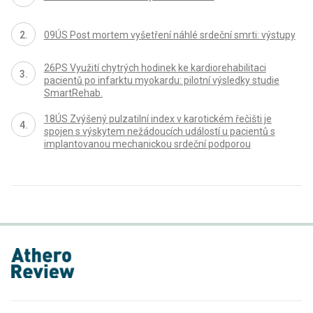
09ÚS Post mortem vyšetření náhlé srdeční smrti: výstupy
26PS Využití chytrých hodinek ke kardiorehabilitaci
pacientů po infarktu myokardu: pilotní výsledky studie
SmartRehab.
18ÚS Zvýšený pulzatilní index v karotickém řečišti je
spojen s výskytem nežádoucích událostí u pacientů s
implantovanou mechanickou srdeční podporou
proLékaře.cz