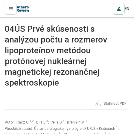
EN
proLékaře.cz
04ÚS Prvé skúsenosti s
analýzou počtu a rozmerov
lipoproteínov metódou
protónovej nukleárnej
magnetickej rezonančnej
spektroskopie
Stáhnout PDF
1,2
3
4
1
Autoři: Rácz O
; Bilá E
; Pella D
; Brenišin M
1
Působiště autorů: Ústav patologickej fyziológie LF UPJŠ v Košiciach
;
2
3