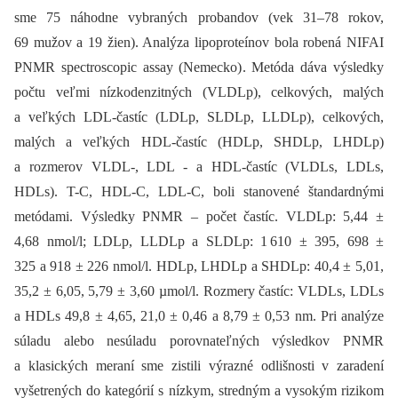
sme 75 náhodne vybraných probandov (vek 31–78 rokov,
69 mužov a 19 žien). Analýza lipoproteínov bola robená NIFAI
PNMR spectroscopic assay (Nemecko). Metóda dáva výsledky
počtu veľmi nízkodenzitných (VLDLp), celkových, malých
a veľkých LDL-častíc (LDLp, SLDLp, LLDLp), celkových,
malých a veľkých HDL-častíc (HDLp, SHDLp, LHDLp)
a rozmerov VLDL-, LDL -⁠ a HDL-častíc (VLDLs, LDLs,
HDLs). T-C, HDL-C, LDL-C, boli stanovené štandardnými
metódami. Výsledky PNMR –⁠ počet častíc. VLDLp: 5,44 ±
4,68 nmol/l; LDLp, LLDLp a SLDLp: 1 610 ± 395, 698 ±
325 a 918 ± 226 nmol/l. HDLp, LHDLp a SHDLp: 40,4 ± 5,01,
35,2 ± 6,05, 5,79 ± 3,60 µmol/l. Rozmery častíc: VLDLs, LDLs
a HDLs 49,8 ± 4,65, 21,0 ± 0,46 a 8,79 ± 0,53 nm. Pri analýze
súladu alebo nesúladu porovnateľných výsledkov PNMR
a klasických meraní sme zistili výrazné odlišnosti v zaradení
vyšetrených do kategórií s nízkym, stredným a vysokým rizikom