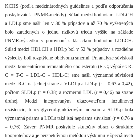
KCHS (podľa medzinárodných guidelines a podľa odporúčania
poskytovateľa PNMR-metódy). Súlad medzi hodnotami LDLCH
a LDLp sme našli len v 30 % prípadov a až 70 % vyšetrených
bolo zaradených o jednu rizikovú triedu vyššie na základe
PNMR-výsledku v porovnaní s klasickou hodnotou LDLCH.
Súlad medzi HDLCH a HDLp bol v 52 % prípadov a rozdielne
výsledky boli rozptýlené obidvoma smermi. Pri analýze súvislosti
medzi koncentráciou remnantného cholesterolu (R-C; výpočet: R-
C = T-C –⁠ LDL-C –⁠ HDL-C) sme našli významné súvislosti
medzi R-C na jednej strane a VLDLp a LDLp (r = 0,63 a 0,42),
počtom SLDLp (r = 0,38) a rozmermi LDL (r = 0,46) na strane
druhej. Medzi integrovaným ukazovateľom inzulínovej
rezistencie, triacylglycerol-glukózovým indexom a SLDLp bola
významná priama a LDLs taká istá nepriama súvislosť (r = 0,76 a
–⁠ 0,76). Záver: PNMR poskytuje skutočný obraz o štruktúre
lipoproteínov a je perspektívnou metódou výskumu v špeciálnych