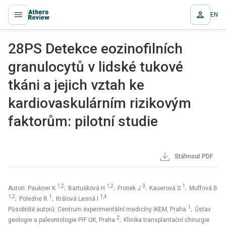
EN
proLékaře.cz
28PS Detekce eozinofilních
granulocytů v lidské tukové
tkáni a jejich vztah ke
kardiovaskulárním rizikovým
faktorům: pilotní studie
Stáhnout PDF
1,2
1,2
3
1
Autoři: Paukner K
; Bartušková H
; Froněk J
; Kauerová S
; Muffová B
1,2
1
1,4
; Poledne R
; Králová Lesná I
1
Působiště autorů: Centrum experimentální medicíny IKEM, Praha
; Ústav
2
geologie a paleontologie PřF UK, Praha
; Klinika transplantační chirurgie