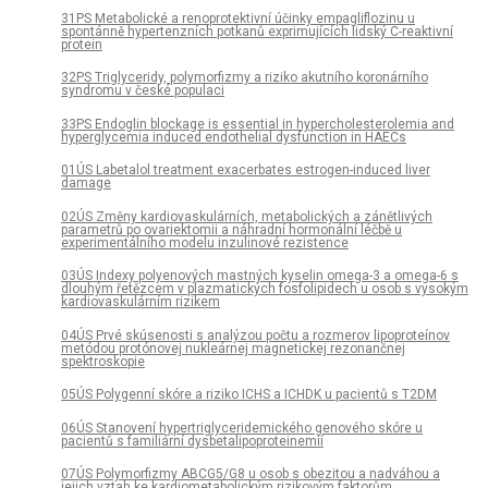
31PS Metabolické a renoprotektivní účinky empagliflozinu u
spontánně hypertenzních potkanů exprimujících lidský C-reaktivní
protein
32PS Triglyceridy, polymorfizmy a riziko akutního koronárního
syndromu v české populaci
33PS Endoglin blockage is essential in hypercholesterolemia and
hyperglycemia induced endothelial dysfunction in HAECs
01ÚS Labetalol treatment exacerbates estrogen-induced liver
damage
02ÚS Změny kardiovaskulárních, metabolických a zánětlivých
parametrů po ovariektomii a náhradní hormonální léčbě u
experimentálního modelu inzulinové rezistence
03ÚS Indexy polyenových mastných kyselin omega-3 a omega-6 s
dlouhým řetězcem v plazmatických fosfolipidech u osob s vysokým
kardiovaskulárním rizikem
04ÚS Prvé skúsenosti s analýzou počtu a rozmerov lipoproteínov
metódou protónovej nukleárnej magnetickej rezonančnej
spektroskopie
05ÚS Polygenní skóre a riziko ICHS a ICHDK u pacientů s T2DM
06ÚS Stanovení hypertriglyceridemického genového skóre u
pacientů s familiární dysbetalipoproteinemií
07ÚS Polymorfizmy ABCG5/G8 u osob s obezitou a nadváhou a
jejich vztah ke kardiometabolickým rizikovým faktorům