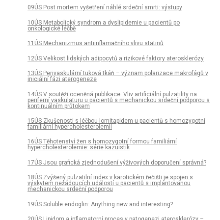
09ÚS Post mortem vyšetření náhlé srdeční smrti: výstupy
10ÚS Metabolický syndrom a dyslipidemie u pacientů po
onkologické léčbě
11ÚS Mechanizmus antiinflamačního vlivu statinů
12ÚS Velikost lidských adipocytů a rizikové faktory aterosklerózy
13ÚS Perivaskulární tuková tkáň – význam polarizace makrofágů v
iniciální fázi aterogeneze
14ÚS V soutěži oceněná publikace: Vliv artificiální pulzatility na
periferní vaskulaturu u pacientů s mechanickou srdeční podporou s
kontinuálním průtokem
15ÚS Zkušenosti s léčbou lomitapidem u pacientů s homozygotní
familiární hypercholesterolemií
16ÚS Těhotenství žen s homozygotní formou familiární
hypercholesterolemie: série kazuistik
17ÚS Jsou grafická zjednodušení výživových doporučení správná?
18ÚS Zvýšený pulzatilní index v karotickém řečišti je spojen s
výskytem nežádoucích událostí u pacientů s implantovanou
mechanickou srdeční podporou
19ÚS Soluble endoglin: Anything new and interesting?
20ÚS Lipidom a inflamatorní proces v patogenezi aterosklerózy –