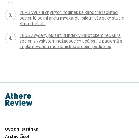
26PS Využití chytrých hodinek ke kardiorehabilitaci
pacientů po infarktu myokardu: pilotní výsledky studie
SmartRehab.
18ÚS Zvýšený pulzatilní index v karotickém řečišti je
spojen s výskytem nežádoucích událostí u pacientů s
implantovanou mechanickou srdeční podporou
proLékaře.cz
Úvodní stránka
Archiv čísel