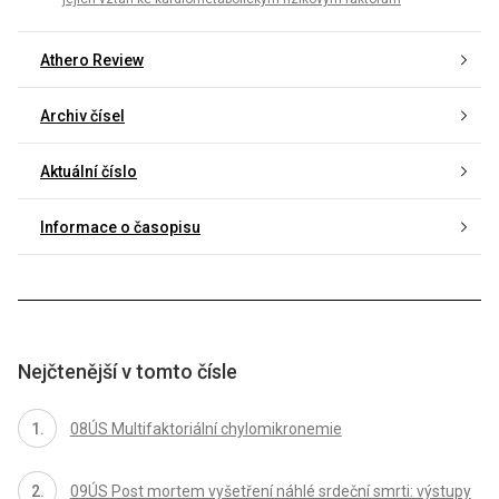
Athero Review
Archiv čísel
Aktuální číslo
Informace o časopisu
Nejčtenější v tomto čísle
08ÚS Multifaktoriální chylomikronemie
09ÚS Post mortem vyšetření náhlé srdeční smrti: výstupy