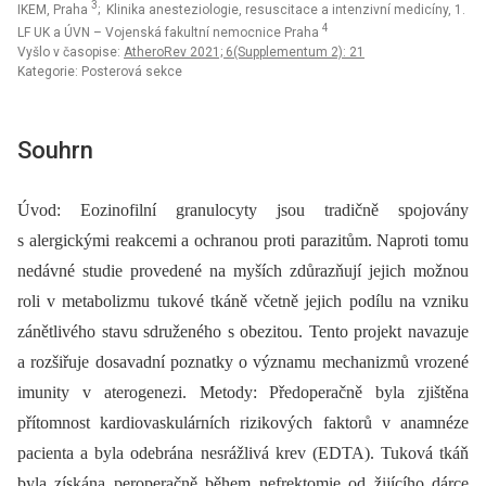
3
IKEM, Praha
; Klinika anesteziologie, resuscitace a intenzivní medicíny, 1.
4
LF UK a ÚVN – Vojenská fakultní nemocnice Praha
Vyšlo v časopise:
AtheroRev 2021; 6(Supplementum 2): 21
Kategorie: Posterová sekce
Souhrn
Úvod: Eozinofilní granulocyty jsou tradičně spojovány
s alergickými reakcemi a ochranou proti parazitům. Naproti tomu
nedávné studie provedené na myších zdůrazňují jejich možnou
roli v metabolizmu tukové tkáně včetně jejich podílu na vzniku
zánětlivého stavu sdruženého s obezitou. Tento projekt navazuje
a rozšiřuje dosavadní poznatky o významu mechanizmů vrozené
imunity v aterogenezi. Metody: Předoperačně byla zjištěna
přítomnost kardiovaskulárních rizikových faktorů v anamnéze
pacienta a byla odebrána nesrážlivá krev (EDTA). Tuková tkáň
byla získána peroperačně během nefrektomie od žijícího dárce