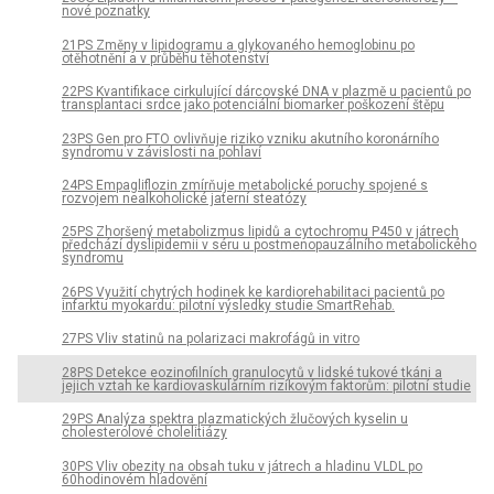
nové poznatky
21PS Změny v lipidogramu a glykovaného hemoglobinu po
otěhotnění a v průběhu těhotenství
22PS Kvantifikace cirkulující dárcovské DNA v plazmě u pacientů po
transplantaci srdce jako potenciální biomarker poškození štěpu
23PS Gen pro FTO ovlivňuje riziko vzniku akutního koronárního
syndromu v závislosti na pohlaví
24PS Empagliflozin zmírňuje metabolické poruchy spojené s
rozvojem nealkoholické jaterní steatózy
25PS Zhoršený metabolizmus lipidů a cytochromu P450 v játrech
předchází dyslipidemii v séru u postmenopauzálního metabolického
syndromu
26PS Využití chytrých hodinek ke kardiorehabilitaci pacientů po
infarktu myokardu: pilotní výsledky studie SmartRehab.
27PS Vliv statinů na polarizaci makrofágů in vitro
28PS Detekce eozinofilních granulocytů v lidské tukové tkáni a
jejich vztah ke kardiovaskulárním rizikovým faktorům: pilotní studie
29PS Analýza spektra plazmatických žlučových kyselin u
cholesterolové cholelitiázy
30PS Vliv obezity na obsah tuku v játrech a hladinu VLDL po
60hodinovém hladovění