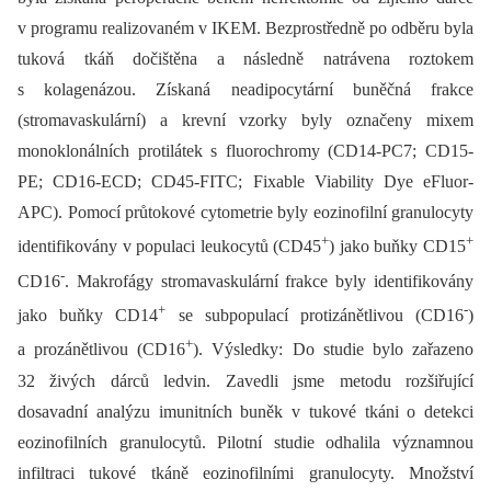
v programu realizovaném v IKEM. Bezprostředně po odběru byla
tuková tkáň dočištěna a následně natrávena roztokem
s kolagenázou. Získaná neadipocytární buněčná frakce
(stromavaskulární) a krevní vzorky byly označeny mixem
monoklonálních protilátek s fluorochromy (CD14-PC7; CD15-
PE; CD16-ECD; CD45-FITC; Fixable Viability Dye eFluor-
APC). Pomocí průtokové cytometrie byly eozinofilní granulocyty
+
+
identifikovány v populaci leukocytů (CD45
) jako buňky CD15
-
CD16
. Makrofágy stromavaskulární frakce byly identifikovány
+
-
jako buňky CD14
se subpopulací protizánětlivou (CD16
)
+
a prozánětlivou (CD16
). Výsledky: Do studie bylo zařazeno
32 živých dárců ledvin. Zavedli jsme metodu rozšiřující
dosavadní analýzu imunitních buněk v tukové tkáni o detekci
eozinofilních granulocytů. Pilotní studie odhalila významnou
infiltraci tukové tkáně eozinofilními granulocyty. Množství