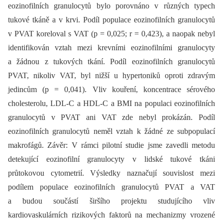
eozinofilních granulocytů bylo porovnáno v různých typech
tukové tkáně a v krvi. Podíl populace eozinofilních granulocytů
v PVAT koreloval s VAT (p = 0,025; r = 0,423), a naopak nebyl
identifikován vztah mezi krevními eozinofilními granulocyty
a žádnou z tukových tkání. Podíl eozinofilních granulocytů
PVAT, nikoliv VAT, byl nižší u hypertoniků oproti zdravým
jedincům (p = 0,041). Vliv kouření, koncentrace sérového
cholesterolu, LDL-C a HDL-C a BMI na populaci eozinofilních
granulocytů v PVAT ani VAT zde nebyl prokázán. Podíl
eozinofilních granulocytů neměl vztah k žádné ze subpopulací
makrofágů. Závěr: V rámci pilotní studie jsme zavedli metodu
detekující eozinofilní granulocyty v lidské tukové tkáni
průtokovou cytometrií. Výsledky naznačují souvislost mezi
podílem populace eozinofilních granulocytů PVAT a VAT
a budou součástí širšího projektu studujícího vliv
kardiovaskulárních rizikových faktorů na mechanizmy vrozené