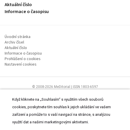
Aktuální číslo
Informace o časopisu
Úvodní stránka
Archiv čísel
Aktuální číslo
Informace o časopisu
Prohlášení o cookies
Nastavení cookies
© 2008-2026 MeDitorial | ISSN 1803-6597
Stránky proLékaře.cz jsou určeny výhradně odborníkům ve
zdravotnictví.
Čtěte prohlášení
a
Zásady zpracování osobních údajů
.
Když kliknete na „Souhlasím“ s využitím všech souborů
cookies, poskytnete tím souhlas k jejich ukládání ve vašem
zařízení a pomůže to s vaší navigací na stránce, s analýzou
využití dat a našimi marketingovými aktivitami.