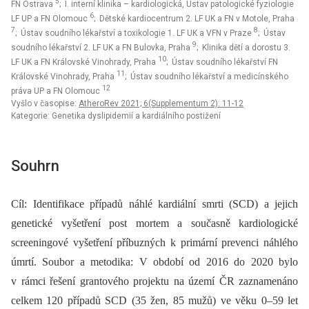
5
FN Ostrava
; I. interní klinika – kardiologická, Ústav patologické fyziologie
6
LF UP a FN Olomouc
; Dětské kardiocentrum 2. LF UK a FN v Motole, Praha
7
8
; Ústav soudního lékařství a toxikologie 1. LF UK a VFN v Praze
; Ústav
9
soudního lékařství 2. LF UK a FN Bulovka, Praha
; Klinika dětí a dorostu 3.
10
LF UK a FN Královské Vinohrady, Praha
; Ústav soudního lékařství FN
11
Královské Vinohrady, Praha
; Ústav soudního lékařství a medicínského
12
práva UP a FN Olomouc
Vyšlo v časopise:
AtheroRev 2021; 6(Supplementum 2): 11-12
Kategorie: Genetika dyslipidemií a kardiálního postižení
Souhrn
Cíl: Identifikace případů náhlé kardiální smrti (SCD) a jejich
genetické vyšetření post mortem a současně kardiologické
screeningové vyšetření příbuzných k primární prevenci náhlého
úmrtí. Soubor a metodika: V období od 2016 do 2020 bylo
v rámci řešení grantového projektu na území ČR zaznamenáno
celkem 120 případů SCD (35 žen, 85 mužů) ve věku 0–59 let