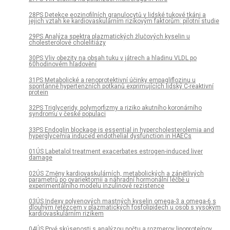
28PS Detekce eozinofilních granulocytů v lidské tukové tkáni a
jejich vztah ke kardiovaskulárním rizikovým faktorům: pilotní studie
29PS Analýza spektra plazmatických žlučových kyselin u
cholesterolové cholelitiázy
30PS Vliv obezity na obsah tuku v játrech a hladinu VLDL po
60hodinovém hladovění
31PS Metabolické a renoprotektivní účinky empagliflozinu u
spontánně hypertenzních potkanů exprimujících lidský C-reaktivní
protein
32PS Triglyceridy, polymorfizmy a riziko akutního koronárního
syndromu v české populaci
33PS Endoglin blockage is essential in hypercholesterolemia and
hyperglycemia induced endothelial dysfunction in HAECs
01ÚS Labetalol treatment exacerbates estrogen-induced liver
damage
02ÚS Změny kardiovaskulárních, metabolických a zánětlivých
parametrů po ovariektomii a náhradní hormonální léčbě u
experimentálního modelu inzulinové rezistence
03ÚS Indexy polyenových mastných kyselin omega-3 a omega-6 s
dlouhým řetězcem v plazmatických fosfolipidech u osob s vysokým
kardiovaskulárním rizikem
04ÚS Prvé skúsenosti s analýzou počtu a rozmerov lipoproteínov