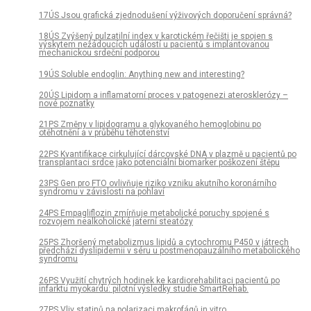
17ÚS Jsou grafická zjednodušení výživových doporučení správná?
18ÚS Zvýšený pulzatilní index v karotickém řečišti je spojen s
výskytem nežádoucích událostí u pacientů s implantovanou
mechanickou srdeční podporou
19ÚS Soluble endoglin: Anything new and interesting?
20ÚS Lipidom a inflamatorní proces v patogenezi aterosklerózy –
nové poznatky
21PS Změny v lipidogramu a glykovaného hemoglobinu po
otěhotnění a v průběhu těhotenství
22PS Kvantifikace cirkulující dárcovské DNA v plazmě u pacientů po
transplantaci srdce jako potenciální biomarker poškození štěpu
23PS Gen pro FTO ovlivňuje riziko vzniku akutního koronárního
syndromu v závislosti na pohlaví
24PS Empagliflozin zmírňuje metabolické poruchy spojené s
rozvojem nealkoholické jaterní steatózy
25PS Zhoršený metabolizmus lipidů a cytochromu P450 v játrech
předchází dyslipidemii v séru u postmenopauzálního metabolického
syndromu
26PS Využití chytrých hodinek ke kardiorehabilitaci pacientů po
infarktu myokardu: pilotní výsledky studie SmartRehab.
27PS Vliv statinů na polarizaci makrofágů in vitro