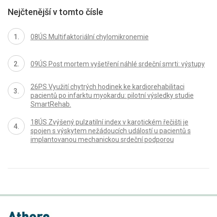
Nejčtenější v tomto čísle
08ÚS Multifaktoriální chylomikronemie
09ÚS Post mortem vyšetření náhlé srdeční smrti: výstupy
26PS Využití chytrých hodinek ke kardiorehabilitaci
pacientů po infarktu myokardu: pilotní výsledky studie
SmartRehab.
18ÚS Zvýšený pulzatilní index v karotickém řečišti je
spojen s výskytem nežádoucích událostí u pacientů s
implantovanou mechanickou srdeční podporou