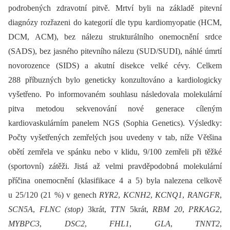
podrobených zdravotní pitvě. Mrtví byli na základě pitevní
diagnózy rozřazeni do kategorií dle typu kardiomyopatie (HCM,
DCM, ACM), bez nálezu strukturálního onemocnění srdce
(SADS), bez jasného pitevního nálezu (SUD/SUDI), náhlé úmrtí
novorozence (SIDS) a akutní disekce velké cévy. Celkem
288 příbuzných bylo geneticky konzultováno a kardiologicky
vyšetřeno. Po informovaném souhlasu následovala molekulární
pitva metodou sekvenování nové generace cíleným
kardiovaskulárním panelem NGS (Sophia Genetics). Výsledky:
Počty vyšetřených zemřelých jsou uvedeny v tab, níže Většina
obětí zemřela ve spánku nebo v klidu, 9/100 zemřeli při těžké
(sportovní) zátěži. Jistá až velmi pravděpodobná molekulární
příčina onemocnění (klasifikace 4 a 5) byla nalezena celkově
u 25/120 (21 %) v genech
RYR2
,
KCNH2
,
KCNQ1
,
RANGFR
,
SCN5A
,
FLNC
(stop)
3krát,
TTN
5krát,
RBM 20
,
PRKAG2
,
MYBPC3
,
DSC2
,
FHL1
,
GLA
,
TNNT2
,