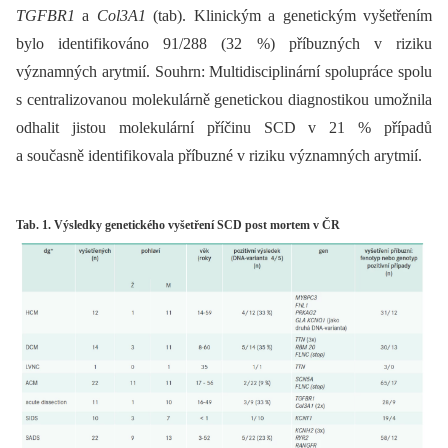
TGFBR1
a
Col3A1
(tab). Klinickým a genetickým vyšetřením
bylo identifikováno 91/288 (32 %) příbuzných v riziku
významných arytmií. Souhrn: Multidisciplinární spolupráce spolu
s centralizovanou molekulárně genetickou diagnostikou umožnila
odhalit jistou molekulární příčinu SCD v 21 % případů
a současně identifikovala příbuzné v riziku významných arytmií.
Tab. 1. Výsledky genetického vyšetření SCD post mortem v ČR