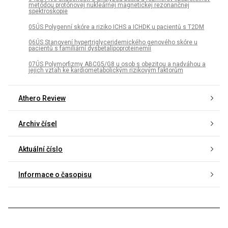
metódou protónovej nukleárnej magnetickej rezonančnej
spektroskopie
05ÚS Polygenní skóre a riziko ICHS a ICHDK u pacientů s T2DM
06ÚS Stanovení hypertriglyceridemického genového skóre u
pacientů s familiární dysbetalipoproteinemií
07ÚS Polymorfizmy ABCG5/G8 u osob s obezitou a nadváhou a
jejich vztah ke kardiometabolickým rizikovým faktorům
Athero Review
Archiv čísel
Aktuální číslo
Informace o časopisu