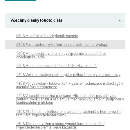
Všechny články tohoto čísla
08ÚS Multifaktoriální chylomikronemie
09ÚS Post mortem vyšetření náhlé srdeční smrti: výstupy
10ÚS Metabolický syndrom a dyslipidemie u pacientů po
onkologické léčbě
11ÚS Mechanizmus antiinflamačního vlivu statinů
12ÚS Velikost lidských adipocytů a rizikové faktory aterosklerózy
13ÚS Perivaskulární tuková tkáň – význam polarizace makrofágů v
iniciální fázi aterogeneze
14ÚS V soutěži oceněná publikace: Vliv artificiální pulzatility na
periferní vaskulaturu u pacientů s mechanickou srdeční podporou s
kontinuálním průtokem
15ÚS Zkušenosti s léčbou lomitapidem u pacientů s homozygotní
familiární hypercholesterolemií
16ÚS Těhotenství žen s homozygotní formou familiární
hypercholesterolemie: série kazuistik