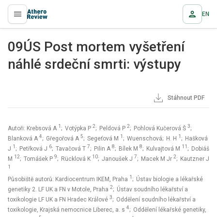
EN
proLékaře.cz
09ÚS Post mortem vyšetření
náhlé srdeční smrti: výstupy
Stáhnout PDF
1
2
2
3
Autoři: Krebsová A
; Votýpka P
; Peldová P
; Pohlová Kučerová Š
;
4
5
1
1
Blanková A
; Gřegořová A
; Segeťová M
; Wuenschová; H. H
; Hašková
1
6
7
8
8
11
J
; Petřková J
; Tavačová T
; Pilin A
; Bílek M
; Kulvajtová M
; Dobiáš
12
9
10
7
2
M
; Tomášek P
; Rücklová K
; Janoušek J
; Macek M Jr
; Kautzner J
1
1
Působiště autorů: Kardiocentrum IKEM, Praha
; Ústav biologie a lékařské
2
genetiky 2. LF UK a FN v Motole, Praha
; Ústav soudního lékařství a
3
toxikologie LF UK a FN Hradec Králové
; Oddělení soudního lékařství a
4
toxikologie, Krajská nemocnice Liberec, a. s
; Oddělení lékařské genetiky,