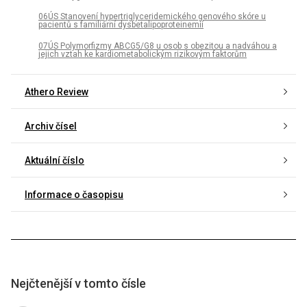
06ÚS Stanovení hypertriglyceridemického genového skóre u
pacientů s familiární dysbetalipoproteinemií
07ÚS Polymorfizmy ABCG5/G8 u osob s obezitou a nadváhou a
jejich vztah ke kardiometabolickým rizikovým faktorům
Athero Review
Archiv čísel
Aktuální číslo
Informace o časopisu
Nejčtenější v tomto čísle