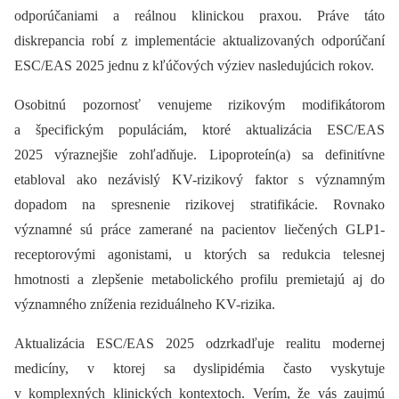
odporúčaniami a reálnou klinickou praxou. Práve táto
diskrepancia robí z implementácie aktualizovaných odporúčaní
ESC/EAS 2025 jednu z kľúčových výziev nasledujúcich rokov.
Osobitnú pozornosť venujeme rizikovým modifikátorom
a špecifickým populáciám, ktoré aktualizácia ESC/EAS
2025 výraznejšie zohľadňuje. Lipoproteín(a) sa definitívne
etabloval ako nezávislý KV-rizikový faktor s významným
dopadom na spresnenie rizikovej stratifikácie. Rovnako
významné sú práce zamerané na pacientov liečených GLP1-
receptorovými agonistami, u ktorých sa redukcia telesnej
hmotnosti a zlepšenie metabolického profilu premietajú aj do
významného zníženia reziduálneho KV-rizika.
Aktualizácia ESC/EAS 2025 odzrkadľuje realitu modernej
medicíny, v ktorej sa dyslipidémia často vyskytuje
v komplexných klinických kontextoch. Verím, že vás zaujmú