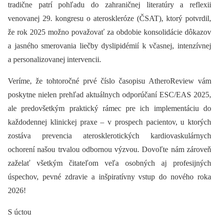
tradične patrí pohľadu do zahraničnej literatúry a reflexii
venovanej 29. kongresu o ateroskleróze (ČSAT), ktorý potvrdil,
že rok 2025 možno považovať za obdobie konsolidácie dôkazov
a jasného smerovania liečby dyslipidémií k včasnej, intenzívnej
a personalizovanej intervencii.
Veríme, že tohtoročné prvé číslo časopisu AtheroReview vám
poskytne nielen prehľad aktuálnych odporúčaní ESC/EAS 2025,
ale predovšetkým praktický rámec pre ich implementáciu do
každodennej klinickej praxe –⁠ v prospech pacientov, u ktorých
zostáva prevencia aterosklerotických kardiovaskulárnych
ochorení našou trvalou odbornou výzvou. Dovoľte nám zároveň
zaželať všetkým čitateľom veľa osobných aj profesijných
úspechov, pevné zdravie a inšpiratívny vstup do nového roka
2026!
S úctou