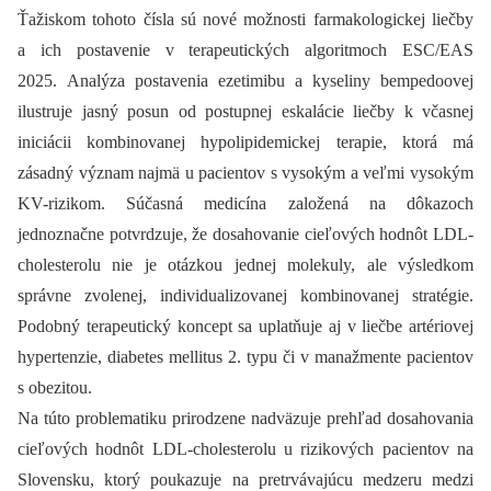
Ťažiskom tohoto čísla sú nové možnosti farmakologickej liečby
a ich postavenie v terapeutických algoritmoch ESC/EAS
2025. Analýza postavenia ezetimibu a kyseliny bempedoovej
ilustruje jasný posun od postupnej eskalácie liečby k včasnej
iniciácii kombinovanej hypolipidemickej terapie, ktorá má
zásadný význam najmä u pacientov s vysokým a veľmi vysokým
KV-rizikom. Súčasná medicína založená na dôkazoch
jednoznačne potvrdzuje, že dosahovanie cieľových hodnôt LDL-
cholesterolu nie je otázkou jednej molekuly, ale výsledkom
správne zvolenej, individualizovanej kombinovanej stratégie.
Podobný terapeutický koncept sa uplatňuje aj v liečbe artériovej
hypertenzie, diabetes mellitus 2. typu či v manažmente pacientov
s obezitou.
Na túto problematiku prirodzene nadväzuje prehľad dosahovania
cieľových hodnôt LDL-cholesterolu u rizikových pacientov na
Slovensku, ktorý poukazuje na pretrvávajúcu medzeru medzi