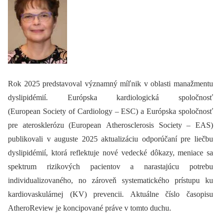
Rok 2025 predstavoval významný míľnik v oblasti manažmentu
dyslipidémií. Európska kardiologická spoločnosť
(European Society of Cardiology –⁠ ESC) a Európska spoločnosť
pre aterosklerózu (European Atherosclerosis Society –⁠ EAS)
publikovali v auguste 2025 aktualizáciu odporúčaní pre liečbu
dyslipidémií, ktorá reflektuje nové vedecké dôkazy, meniace sa
spektrum rizikových pacientov a narastajúcu potrebu
individualizovaného, no zároveň systematického prístupu ku
kardiovaskulárnej (KV) prevencii. Aktuálne číslo časopisu
AtheroReview je koncipované práve v tomto duchu.