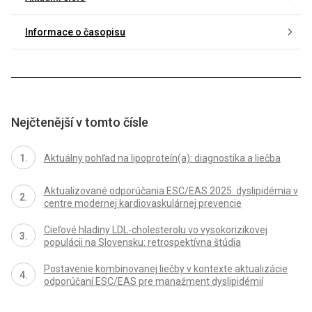
Informace o časopisu
Nejčtenější v tomto čísle
Aktuálny pohľad na lipoproteín(a): diagnostika a liečba
Aktualizované odporúčania ESC/EAS 2025: dyslipidémia v
centre modernej kardiovaskulárnej prevencie
Cieľové hladiny LDL-cholesterolu vo vysokorizikovej
populácii na Slovensku: retrospektívna štúdia
Postavenie kombinovanej liečby v kontexte aktualizácie
odporúčaní ESC/EAS pre manažment dyslipidémií