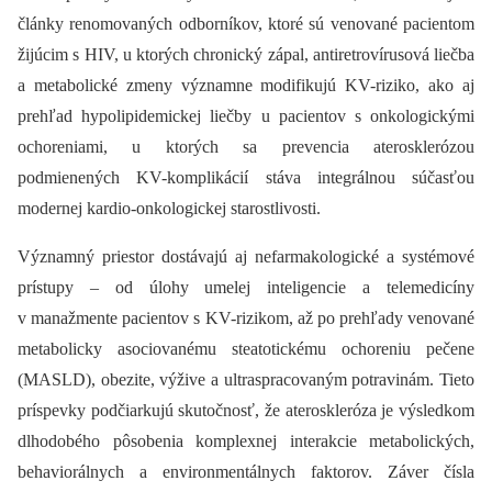
články renomovaných odborníkov, ktoré sú venované pacientom
žijúcim s HIV, u ktorých chronický zápal, antiretrovírusová liečba
a metabolické zmeny významne modifikujú KV-riziko, ako aj
prehľad hypolipidemickej liečby u pacientov s onkologickými
ochoreniami, u ktorých sa prevencia aterosklerózou
podmienených KV-komplikácií stáva integrálnou súčasťou
modernej kardio-onkologickej starostlivosti.
Významný priestor dostávajú aj nefarmakologické a systémové
prístupy –⁠ od úlohy umelej inteligencie a telemedicíny
v manažmente pacientov s KV-rizikom, až po prehľady venované
metabolicky asociovanému steatotickému ochoreniu pečene
(MASLD), obezite, výžive a ultraspracovaným potravinám. Tieto
príspevky podčiarkujú skutočnosť, že ateroskleróza je výsledkom
dlhodobého pôsobenia komplexnej interakcie metabolických,
behaviorálnych a environmentálnych faktorov. Záver čísla