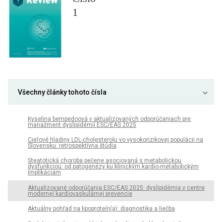
1
Všechny články tohoto čísla
Kyselina bempedoová v aktualizovaných odporúčaniach pre
manažment dyslipidémií ESC/EAS 2025
Cieľové hladiny LDL-cholesterolu vo vysokorizikovej populácii na
Slovensku: retrospektívna štúdia
Steatotická choroba pečene asociovaná s metabolickou
dysfunkciou: od patogenézy ku klinickým kardio-metabolickým
implikáciám
Aktualizované odporúčania ESC/EAS 2025: dyslipidémia v centre
modernej kardiovaskulárnej prevencie
Aktuálny pohľad na lipoproteín(a): diagnostika a liečba