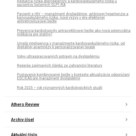
Redukcia rizika aterosklerózy a kardiovaskulárneho rizika u
pacientov liečených GLP1-RA
Pacienti s HIV – manažment dyslipidémie, artériovej hypertenzie a
kariovaskulárneho rizika: nové výzvy v ére efektívnej
antiretrovírusovej liečby
Prevencia kardiotoxicity antracyklínovej liečby ako nová potenciálna
indikácia pre statíny?
Umelá inteligencia v manažmente kardiovaskulárneho rizika: od
digitálnej anamnézy k personalizovanej terapii
Vplyv ultraspracovaných potravín na dyslipidémiu
Rešerše zajímavých článků ze zahraniční literatury
Postavenie kombinovanej liečby v kontexte aktualizácie odporúčaní
ESC/EAS pre manažment dyslipidémií
Rok 2025 – rok významných kardiologických studií
Athero Review
Archiv čísel
Aktuální číslo