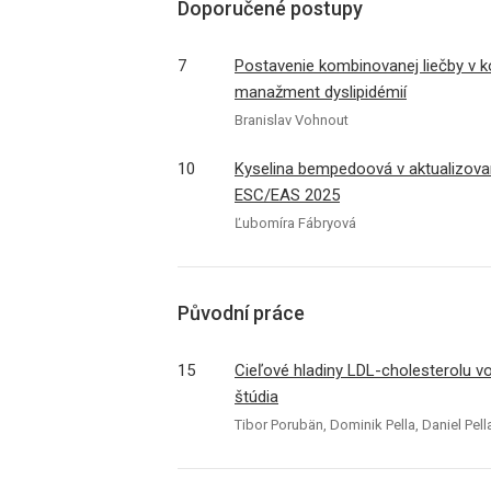
Doporučené postupy
7
Postavenie kombinovanej liečby v k
manažment dyslipidémií
Branislav Vohnout
10
Kyselina bempedoová v aktualizova
ESC/EAS 2025
Ľubomíra Fábryová
Původní práce
15
Cieľové hladiny LDL-cholesterolu vo
štúdia
Tibor Porubän, Dominik Pella, Daniel Pell