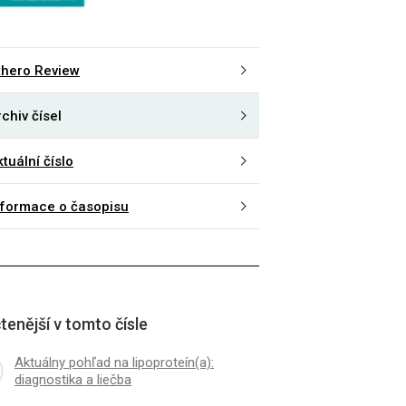
thero Review
chiv čísel
tuální číslo
nformace o časopisu
tenější v tomto čísle
Aktuálny pohľad na lipoproteín(a):
diagnostika a liečba