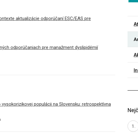
ontexte aktualizácie odporúčaní ESC/EAS pre
A
Ar
ných odporúčaniach pre manažment dyslipidémií
Ak
I
 vysokorizikovej populácii na Slovensku: retrospektívna
Nejč
a