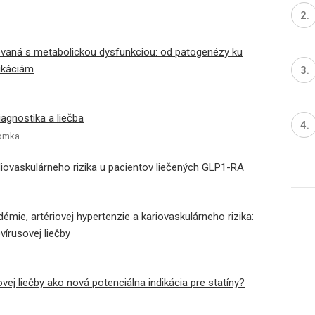
vaná s metabolickou dysfunkciou: od patogenézy ku
ikáciám
iagnostika a liečba
romka
diovaskulárneho rizika u pacientov liečených GLP1-RA
émie, artériovej hypertenzie a kariovaskulárneho rizika:
vírusovej liečby
ovej liečby ako nová potenciálna indikácia pre statíny?