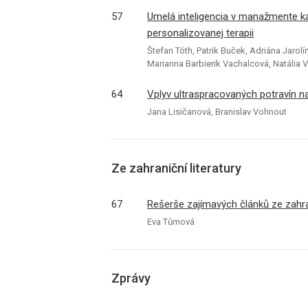
57
Umelá inteligencia v manažmente ka
personalizovanej terapii
Štefan Tóth, Patrik Buček, Adriána Jaro
Marianna Barbierik Vachalcová, Natália 
64
Vplyv ultraspracovaných potravín n
Jana Lisičanová, Branislav Vohnout
Ze zahraniční literatury
67
Rešerše zajímavých článků ze zahran
Eva Tůmová
Zprávy