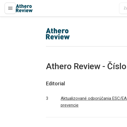
proLékaře.cz
proLékaře.cz
Athero Review - Čísl
Editorial
3
Aktualizované odporúčania ESC/EAS 
prevencie