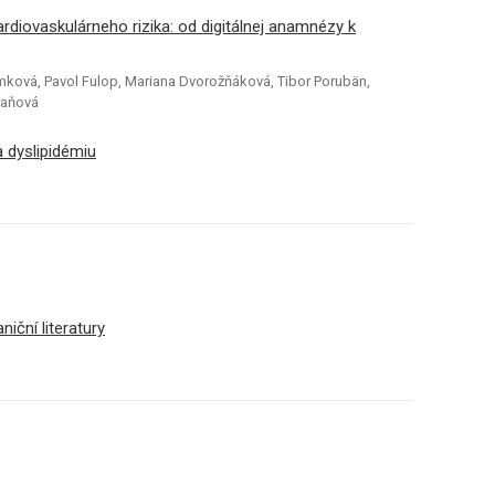
rdiovaskulárneho rizika: od digitálnej anamnézy k
límková, Pavol Fulop, Mariana Dvorožňáková, Tibor Porubän,
Vaňová
a dyslipidémiu
iční literatury