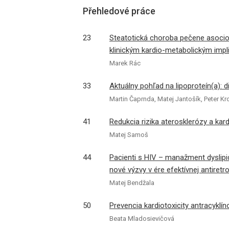
Přehledové práce
23
Steatotická choroba pečene asocio
klinickým kardio-metabolickým impl
Marek Rác
33
Aktuálny pohľad na lipoproteín(a): d
Martin Čaprnda, Matej Jantošík, Peter K
41
Redukcia rizika aterosklerózy a kar
Matej Samoš
44
Pacienti s HIV – manažment dyslipid
nové výzvy v ére efektívnej antiretro
Matej Bendžala
50
Prevencia kardiotoxicity antracyklín
Beata Mladosievičová