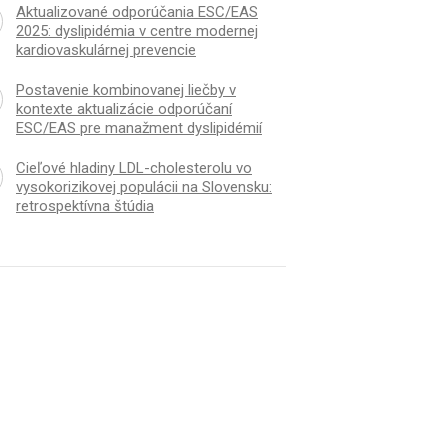
Aktualizované odporúčania ESC/EAS
2025: dyslipidémia v centre modernej
kardiovaskulárnej prevencie
Postavenie kombinovanej liečby v
kontexte aktualizácie odporúčaní
ESC/EAS pre manažment dyslipidémií
Cieľové hladiny LDL-cholesterolu vo
vysokorizikovej populácii na Slovensku:
retrospektívna štúdia