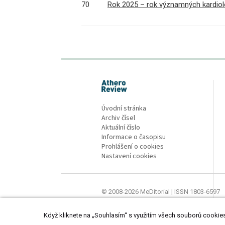
70
Rok 2025 – rok významných kardiolo
proLékaře.cz
Úvodní stránka
Archiv čísel
Aktuální číslo
Informace o časopisu
Prohlášení o cookies
Nastavení cookies
© 2008-2026 MeDitorial | ISSN 1803-6597
Stránky proLékaře.cz jsou určeny výhradně
Když kliknete na „Souhlasím“ s využitím všech souborů cookies,