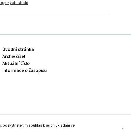
gických studií
Úvodní stránka
Archiv čísel
Aktuální číslo
Informace o časopisu
 odborníkům ve zdravotnictví.
Čtěte prohlášení
a
Zásady zpracování osobních
 poskytnete tím souhlas k jejich ukládání ve