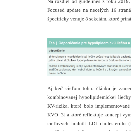
Na rozdiel od guidelines z roku 2019,
Focused update na necelých 16 straná
špecificky venuje 8 sekciám, ktoré pri
Aj keď cieľom tohto článku je zamera
kombinovanej hypolipidemickej liečb
KV-rizika, ktoré bolo implementovan
KVO [3] a ktoré reflektuje koncept vyu
cieľových hodnôt LDL-cholesterol