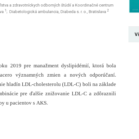
teľstva a zdravotníckych odborných štúdií a Koordinačné centrum
1
2
ava
; Diabetologická ambulancia, Diabeda s. r. o., Bratislava
V
oku 2019 pre manažment dyslipidémií, ktorá bola
viacero významných zmien a nových odporúčaní.
ie hladín LDL-cholesterolu (LDL-C) boli na základe
binácie pre ďalšie znižovanie LDL-C a zdôraznili
by u pacientov s AKS.