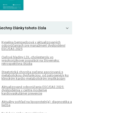
šechny články tohoto čísla
Kyselina bempedoová v aktualizovaných
odporúčaniach pre manažment dyslipidémií
ESC/EAS 2025
Cieľové hladiny LDL-cholesterolu vo
vysokorizikovej populácii na Slovensku:
retrospektívna štúdia
Steatotická choroba pečene asociovaná s
metabolickou dysfunkciou: od patogenézy ku
klinickým kardio-metabolickým implikáciám
Aktualizované odporúčania ESC/EAS 2025:
dyslipidémia v centre modernej
kardiovaskulárnej prevencie
Aktuálny pohľad na lipoproteín(a): diagnostika a
liečba