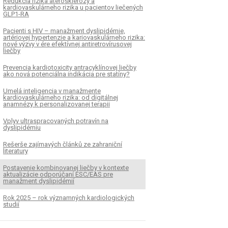
Redukcia rizika aterosklerózy a
kardiovaskulárneho rizika u pacientov liečených
GLP1-RA
Pacienti s HIV – manažment dyslipidémie,
artériovej hypertenzie a kariovaskulárneho rizika:
nové výzvy v ére efektívnej antiretrovírusovej
liečby
Prevencia kardiotoxicity antracyklínovej liečby
ako nová potenciálna indikácia pre statíny?
Umelá inteligencia v manažmente
kardiovaskulárneho rizika: od digitálnej
anamnézy k personalizovanej terapii
Vplyv ultraspracovaných potravín na
dyslipidémiu
Rešerše zajímavých článků ze zahraniční
literatury
Postavenie kombinovanej liečby v kontexte
aktualizácie odporúčaní ESC/EAS pre
manažment dyslipidémií
Rok 2025 – rok významných kardiologických
studií