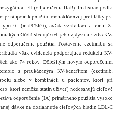
ozygótnou FH (odporučenie IIaB). Inklisiran podľa
ym prístupom k použitiu monoklónovej protilátky pre
xín typu 9 (maPCSK9), avšak vzhľadom k tomu, že
nických štúdií sledujúcich jeho vplyv na riziko KV-
vané odporučenie použitia. Postavenie ezetimibu sa
 pribudla však evidencia podporujúca redukciu KV-
rších ako 74 rokov. Dôležitým novým odporučením
 terapie s preukázaným KV-benefitom (ezetimib,
olu alebo v kombinácii u pacientov, ktorí pri
esp. ktorí nemôžu statín užívať) nedosahujú cieľové
ostáva odporučenie (IA) primárneho použitia vysoko
vanej dávke na dosiahnutie cieľových hladín LDL-C