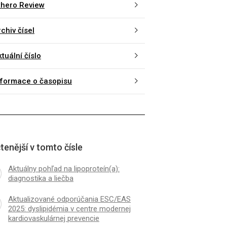
thero Review
chiv čísel
tuální číslo
nformace o časopisu
tenější v tomto čísle
Aktuálny pohľad na lipoproteín(a):
diagnostika a liečba
Aktualizované odporúčania ESC/EAS
2025: dyslipidémia v centre modernej
kardiovaskulárnej prevencie