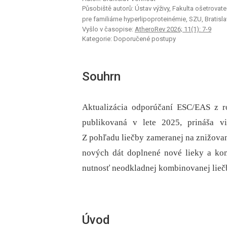
Působiště autorů: Ústav výživy, Fakulta ošetrova
pre familiárne hyperlipoproteinémie, SZU, Bratisl
Vyšlo v časopise:
AtheroRev 2026; 11(1): 7-9
Kategorie: Doporučené postupy
Souhrn
Aktualizácia odporúčaní ESC/EAS z r
publikovaná v lete 2025, prináša 
Z pohľadu liečby zameranej na znižovan
nových dát doplnené nové lieky a kom
nutnosť neodkladnej kombinovanej lieč
Úvod