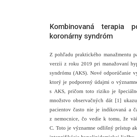
Kombinovaná terapia po
koronárny syndróm
Z pohľadu praktického manažmentu pac
verzii z roku 2019 pri manažovaní hy
syndrómu (AKS). Nové odporúčanie vyc
ktorý je podporený údajmi o významne
s AKS, pričom toto riziko je špeciá
množstvo observačných dát [1] ukazuj
pacientov často nie je indikovaná a ča
z nemocnice, čo vedie k tomu, že vä
C. Toto je významne odlišný prístup a