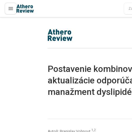
proLékaře.cz
proLékaře.cz
Postavenie kombinova
aktualizácie odporúč
manažment dyslipidé
1,2
Autoři: Branislav Vohnout