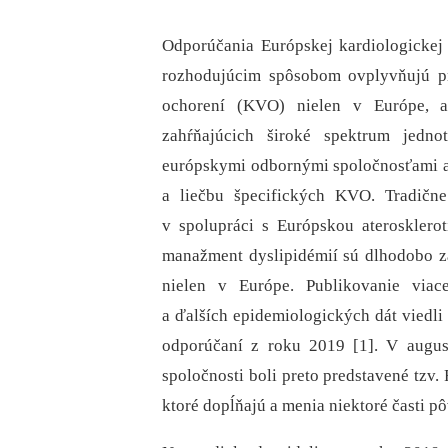
Odporúčania Európskej kardiologickej 
rozhodujúcim spôsobom ovplyvňujú pr
ochorení (KVO) nielen v Európe, a
zahŕňajúcich široké spektrum jedn
európskymi odbornými spoločnosťami aj
a liečbu špecifických KVO. Tradične
v spolupráci s Európskou aterosklero
manažment dyslipidémií sú dlhodobo z
nielen v Európe. Publikovanie viac
a ďalších epidemiologických dát viedli 
odporúčaní z roku 2019 [1]. V augus
spoločnosti boli preto predstavené tzv
ktoré dopĺňajú a menia niektoré časti p