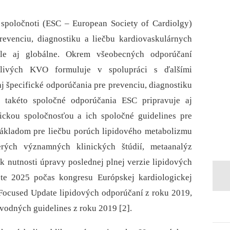
spoločnoti (ESC –⁠ European Society of Cardiolgy)
evenciu, diagnostiku a liečbu kardiovaskulárnych
le aj globálne. Okrem všeobecných odporúčaní
otlivých KVO formuluje v spolupráci s ďalšími
 špecifické odporúčania pre prevenciu, diagnostiku
 takéto spoločné odporúčania ESC pripravuje aj
tickou spoločnosťou a ich spoločné guidelines pre
ákladom pre liečbu porúch lipidového metabolizmu
erých významných klinických štúdií, metaanalýz
k nutnosti úpravy poslednej plnej verzie lipidových
te 2025 počas kongresu Európskej kardiologickej
. Focused Update lipidových odporúčaní z roku 2019,
ôvodných guidelines z roku 2019 [2].