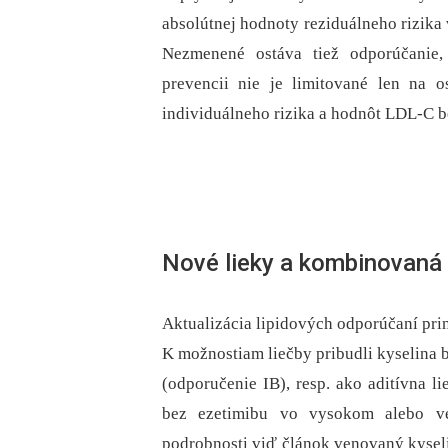
absolútnej hodnoty reziduálneho rizika
Nezmenené ostáva tiež odporúčanie, 
prevencii nie je limitované len na 
individuálneho rizika a hodnôt LDL-C be
Nové lieky a kombinovaná 
Aktualizácia lipidových odporúčaní prin
K možnostiam liečby pribudli kyselina 
(odporučenie IB), resp. ako aditívna l
bez ezetimibu vo vysokom alebo ve
podrobnosti viď článok venovaný kyseli