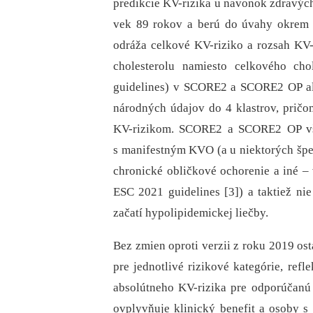
predikcie KV-rizika u navonok zdravých
vek 89 rokov a berú do úvahy okrem fa
odráža celkové KV-riziko a rozsah KV-
cholesterolu namiesto celkového c
guidelines) v SCORE2 a SCORE2 OP alg
národných údajov do 4 klastrov, pričo
KV-rizikom. SCORE2 a SCORE2 OP vša
s manifestným KVO (a u niektorých špec
chronické obličkové ochorenie a iné –⁠
ESC 2021 guidelines [3]) a taktiež ni
začatí hypolipidemickej liečby.
Bez zmien oproti verzii z roku 2019 os
pre jednotlivé rizikové kategórie, ref
absolútneho KV-rizika pre odporúčan
ovplyvňuje klinický benefit a osoby s