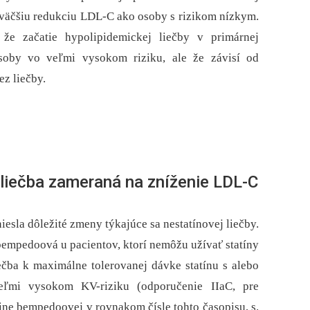
 väčšiu redukciu LDL-C ako osoby s rizikom nízkym.
že začatie hypolipidemickej liečby v primárnej
osoby vo veľmi vysokom riziku, ale že závisí od
z liečby.
liečba zameraná na zníženie LDL-C
iesla dôležité zmeny týkajúce sa nestatínovej liečby.
bempedoová u pacientov, ktorí nemôžu užívať statíny
iečba k maximálne tolerovanej dávke statínu s alebo
ľmi vysokom KV-riziku (odporučenie IIaC, pre
ne bempedoovej v rovnakom čísle tohto časopisu, s.