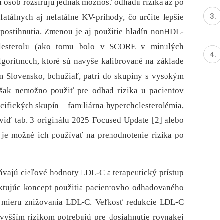
 osôb rozširujú jednak možnosť odhadu rizika až po
tálnych aj nefatálne KV-príhody, čo určite lepšie
postihnutia. Zmenou je aj použitie hladín nonHDL-
holesterolu (ako tomu bolo v SCORE v minulých
oritmoch, ktoré sú navyše kalibrované na základe
m Slovensko, bohužiaľ, patrí do skupiny s vysokým
k nemožno použiť pre odhad rizika u pacientov
ifických skupín –⁠ familiárna hypercholesterolémia,
 viď tab. 3 originálu 2025 Focused Update [2] alebo
e je možné ich používať na prehodnotenie rizika po
távajú cieľové hodnoty LDL-C a terapeutický prístup
lektujúc koncept použitia pacientovho odhadovaného
ú mieru znižovania LDL-C. Veľkosť redukcie LDL-C
 vyšším rizikom potrebujú pre dosiahnutie rovnakej