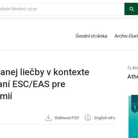
Úvodní stránka
Archiv čísel
ČLÁN
nej liečby v kontexte
Ath
aní ESC/EAS pre
mií
Stáhnout PDF
English info