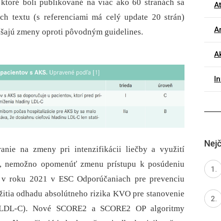
 ktoré boli publikované na viac ako 60 stranách sa
A
ch textu (s referenciami má celý update 20 strán)
Ar
nášajú zmeny oproti pôvodným guidelines.
Ak
I
Nejč
nie na zmeny pri intenzifikácii liečby a využití
y, nemožno opomenúť zmenu prístupu k posúdeniu
é v roku 2021 v ESC Odporúčaniach pre prevenciu
žitia odhadu absolútneho rizika KVO pre stanovenie
u (LDL-C). Nové SCORE2 a SCORE2 OP algoritmy