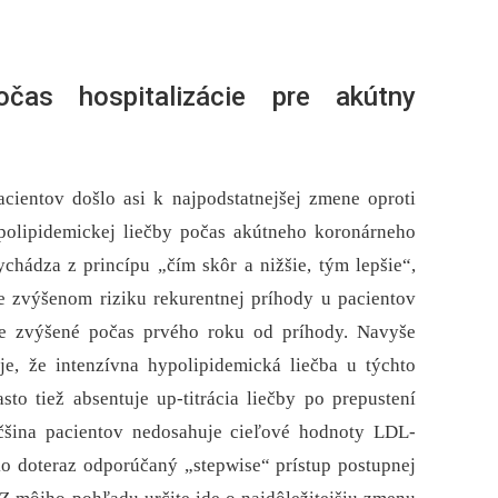
čas hospitalizácie pre akútny
ientov došlo asi k najpodstatnejšej zmene oproti
polipidemickej liečby počas akútneho koronárneho
hádza z princípu „čím skôr a nižšie, tým lepšie“,
 zvýšenom riziku rekurentnej príhody u pacientov
lne zvýšené počas prvého roku od príhody. Navyše
e, že intenzívna hypolipidemická liečba u týchto
sto tiež absentuje up-titrácia liečby po prepustení
čšina pacientov nedosahuje cieľové hodnoty LDL-
ko doteraz odporúčaný „stepwise“ prístup postupnej