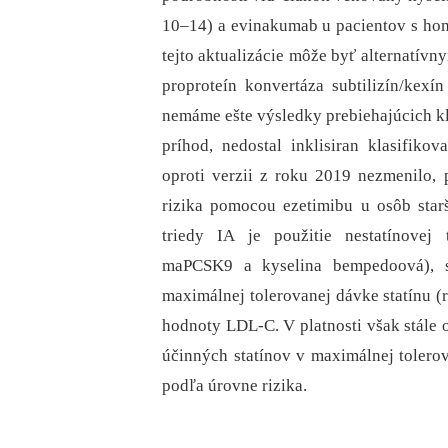
10–14) a evinakumab u pacientov s hom
tejto aktualizácie môže byť alternatívn
proproteín konvertáza subtilizín/ke
nemáme ešte výsledky prebiehajúcich kli
príhod, nedostal inklisiran klasifiko
oproti verzii z roku 2019 nezmenilo,
rizika pomocou ezetimibu u osôb sta
triedy IA je použitie nestatínovej
maPCSK9 a kyselina bempedoová), sp
maximálnej tolerovanej dávke statínu (r
hodnoty LDL-C. V platnosti však stále 
účinných statínov v maximálnej tolero
podľa úrovne rizika.