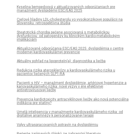
Kyselina bempedoová v aktualizovaných odporúčaniach pre
manažment dyslipidémií ESC/EAS 2025
Cieľové hladiny LDL-cholesterolu vo vysokorizikovej populácii na
Slovensku: retrospektívna štúdia
Steatotická choroba pečene asociovaná s metabolickou
dysfunkciou: od patogenézy ku klinickým kardio-metabolickým
implikáciám
Aktualizované odporúčania ESC/EAS 2025: dyslipidémia v centre
modernej kardiovaskulárnej prevencie
Aktuálny pohľad na lipoproteín(a): diagnostika a liečba
Redukcia rizika aterosklerózy a kardiovaskulárneho rizika u
pacientov liečených GLP1-RA
Pacienti s HIV – manažment dyslipidémie, artériovej hypertenzie a
kariovaskulárneho rizika: nové výzvy v ére efektívnej
antiretrovírusovej liečby
Prevencia kardiotoxicity antracyklínovej liečby ako nová potenciálna
indikácia pre statíny?
Umelá inteligencia v manažmente kardiovaskulárneho rizika: od
digitálnej anamnézy k personalizovanej terapii
Vplyv ultraspracovaných potravín na dyslipidémiu
Rešerše zajímavých článků ze zahraniční literatury