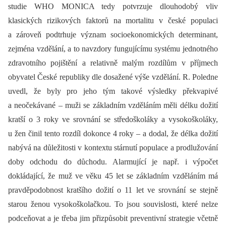
studie WHO MONICA tedy potvrzuje dlouhodobý vliv
klasických rizikových faktorů na mortalitu v české populaci
a zároveň podtrhuje význam socioekonomických determinant,
zejména vzdělání, a to navzdory fungujícímu systému jednotného
zdravotního pojištění a relativně malým rozdílům v příjmech
obyvatel České republiky dle dosažené výše vzdělání. R. Poledne
uvedl, že byly pro jeho tým takové výsledky překvapivé
a neočekávané –⁠ muži se základním vzděláním měli délku dožití
kratší o 3 roky ve srovnání se středoškoláky a vysokoškoláky,
u žen činil tento rozdíl dokonce 4 roky –⁠ a dodal, že délka dožití
nabývá na důležitosti v kontextu stárnutí populace a prodlužování
doby odchodu do důchodu. Alarmující je např. i výpočet
dokládající, že muž ve věku 45 let se základním vzděláním má
pravděpodobnost kratšího dožití o 11 let ve srovnání se stejně
starou ženou vysokoškolačkou. To jsou souvislosti, které nelze
podceňovat a je třeba jim přizpůsobit preventivní strategie včetně