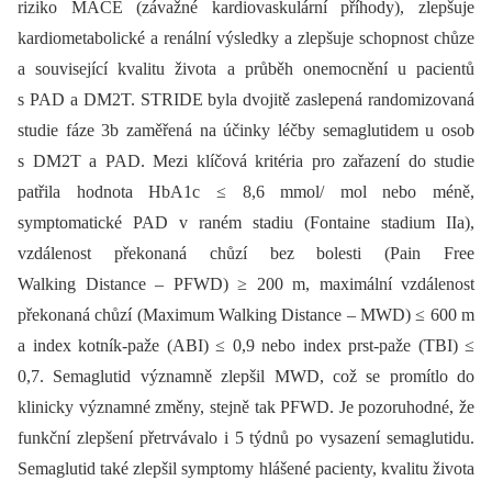
riziko MACE (závažné kardiovaskulární příhody), zlepšuje
kardiometabolické a renální výsledky a zlepšuje schopnost chůze
a související kvalitu života a průběh onemocnění u pacientů
s PAD a DM2T. STRIDE byla dvojitě zaslepená randomizovaná
studie fáze 3b zaměřená na účinky léčby semaglutidem u osob
s DM2T a PAD. Mezi klíčová kritéria pro zařazení do studie
patřila hodnota HbA1c ≤ 8,6 mmol/ mol nebo méně,
symptomatické PAD v raném stadiu (Fontaine stadium IIa),
vzdálenost překonaná chůzí bez bolesti (Pain Free
Walking Distance –⁠ PFWD) ≥ 200 m, maximální vzdálenost
překonaná chůzí (Maximum Walking Distance –⁠ MWD) ≤ 600 m
a index kotník-paže (ABI) ≤ 0,9 nebo index prst-paže (TBI) ≤
0,7. Semaglutid významně zlepšil MWD, což se promítlo do
klinicky významné změny, stejně tak PFWD. Je pozoruhodné, že
funkční zlepšení přetrvávalo i 5 týdnů po vysazení semaglutidu.
Semaglutid také zlepšil symptomy hlášené pacienty, kvalitu života