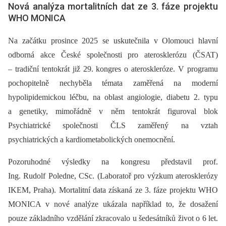
Nová analýza mortalitních dat ze 3. fáze projektu
WHO MONICA
Na začátku prosince 2025 se uskutečnila v Olomouci hlavní
odborná akce České společnosti pro aterosklerózu (ČSAT)
–⁠ tradiční tentokrát již 29. kongres o ateroskleróze. V programu
pochopitelně nechyběla témata zaměřená na moderní
hypolipidemickou léčbu, na oblast angiologie, diabetu 2. typu
a genetiky, mimořádně v něm tentokrát figuroval blok
Psychiatrické společnosti ČLS zaměřený na vztah
psychiatrických a kardiometabolických onemocnění.
Pozoruhodné výsledky na kongresu představil prof.
Ing. Rudolf Poledne, CSc. (Laboratoř pro výzkum aterosklerózy
IKEM, Praha). Mortalitní data získaná ze 3. fáze projektu WHO
MONICA v nové analýze ukázala například to, že dosažení
pouze základního vzdělání zkracovalo u šedesátníků život o 6 let.