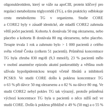
oligonukleotidem, který se váže na apoCIII, protein klíčový pro
regulaci metabolizmu triglyceridů (TG), a tím prakticky odblokuje
cestu metabolizmu TG v organizmu. Studie CORE
a CORE2 byly v zásadě identické, ale mladší CORE2 zahrnula
větší počet pacientů. Kohorta A dostávala 50 mg olezarsenu, nebo
placebo a kohorta B dostávala 80 mg olezarsenu, nebo placebo.
Terapie trvala 1 rok a zahrnuto bylo > 1 000 pacientů z celého
světa včetně Česka (celkem 51 pacientů). Průměrná koncentrace
TG byla zhruba 830 mg/dl (9,3 mmol/l), 23 % pacientů mělo
v osobní anamnéze epizodu akutní pankreatitidy a většina osob
užívala hypolipidemickou terapii včetně fibrátů a inhibitorů
PCSK9. Ve studii CORE došlo k poklesu koncentrace TG
o 63 % při dávce 50 mg olezarsenu a o 82 % na dávce 80 mg. Ve
studii CORE2 nebyl pokles TG tak výrazný, protože průměrná
výchozí koncentrace TG byla u pacientů o něco nižší než ve
studii CORE. Došlo k poklesu přibližně o 49 % (50 mg) a o 55 %