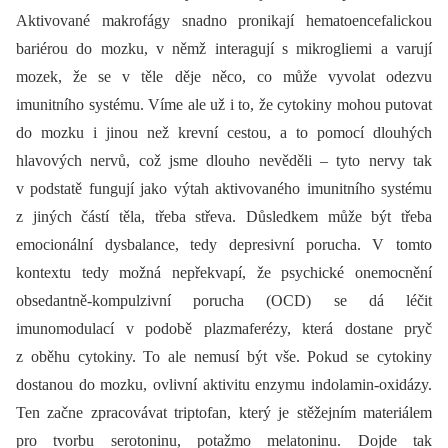
Aktivované makrofágy snadno pronikají hematoencefalickou
bariérou do mozku, v němž interagují s mikrogliemi a varují
mozek, že se v těle děje něco, co může vyvolat odezvu
imunitního systému. Víme ale už i to, že cytokiny mohou putovat
do mozku i jinou než krevní cestou, a to pomocí dlouhých
hlavových nervů, což jsme dlouho nevěděli –⁠ tyto nervy tak
v podstatě fungují jako výtah aktivovaného imunitního systému
z jiných částí těla, třeba střeva. Důsledkem může být třeba
emocionální dysbalance, tedy depresivní porucha. V tomto
kontextu tedy možná nepřekvapí, že psychické onemocnění
obsedantně-kompulzivní porucha (OCD) se dá léčit
imunomodulací v podobě plazmaferézy, která dostane pryč
z oběhu cytokiny. To ale nemusí být vše. Pokud se cytokiny
dostanou do mozku, ovlivní aktivitu enzymu indolamin-oxidázy.
Ten začne zpracovávat triptofan, který je stěžejním materiálem
pro tvorbu serotoninu, potažmo melatoninu. Dojde tak