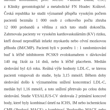
z Kliniky gerontologické a metabolické FN Hradec Králové.
Česká republika ke studii významně přispěla vysokým počtem
pacientů bezmála 1 000 osob z celkového počtu zhruba
12 000 probandů a většina z nich tuto studii dokončila.
Zahrnovala pacienty ve vysokém kardiovaskulárním (KV) riziku,
kteří dosud neprodělali infarkt myokardu nebo cévní mozkovou
příhodu (IM/CMP). Pacienti byli v poměru 1 : 1 randomizováni
buď k léčbě inhibitorem PCSK9 evolokumabem v dávkování
140 mg 1krát za 14 dnů, nebo k léčbě placebem. Medián
sledování byl 4,6 roku. Reálná výše hodnoty LDL-C, se kterou
pacienti vstupovali do studie, byla 3,15 mmol/l. Během doby
sledování došlo k významnému snížení koncentrací LDL-C,
medián byl 1,16 mmol/l, a toto snížení přetrvalo po celou dobu
sledování. Studie VESALIUS-CV sledovala 2 primární koncové
body, které byly kombinací úmrtí na ICHS, IM nebo ischemickou
CMP (3bodový MACE) a kombinací 3bodového MACE nebo