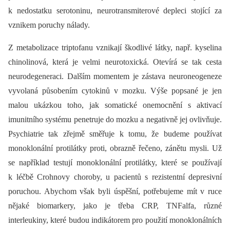
k nedostatku serotoninu, neurotransmiterové depleci stojící za
vznikem poruchy nálady.
Z metabolizace triptofanu vznikají škodlivé látky, např. kyselina
chinolinová, která je velmi neurotoxická. Otevírá se tak cesta
neurodegeneraci. Dalším momentem je zástava neuroneogeneze
vyvolaná působením cytokinů v mozku. Výše popsané je jen
malou ukázkou toho, jak somatické onemocnění s aktivací
imunitního systému penetruje do mozku a negativně jej ovlivňuje.
Psychiatrie tak zřejmě směřuje k tomu, že budeme používat
monoklonální protilátky proti, obrazně řečeno, zánětu mysli. Už
se například testují monoklonální protilátky, které se používají
k léčbě Crohnovy choroby, u pacientů s rezistentní depresivní
poruchou. Abychom však byli úspěšní, potřebujeme mít v ruce
nějaké biomarkery, jako je třeba CRP, TNFalfa, různé
interleukiny, které budou indikátorem pro použití monoklonálních