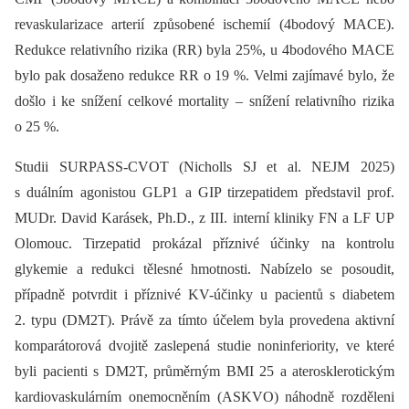
revaskularizace arterií způsobené ischemií (4bodový MACE).
Redukce relativního rizika (RR) byla 25%, u 4bodového MACE
bylo pak dosaženo redukce RR o 19 %. Velmi zajímavé bylo, že
došlo i ke snížení celkové mortality –⁠ snížení relativního rizika
o 25 %.
Studii SURPASS-CVOT (Nicholls SJ et al. NEJM 2025)
s duálním agonistou GLP1 a GIP tirzepatidem představil prof.
MUDr. David Karásek, Ph.D., z III. interní kliniky FN a LF UP
Olomouc. Tirzepatid prokázal příznivé účinky na kontrolu
glykemie a redukci tělesné hmotnosti. Nabízelo se posoudit,
případně potvrdit i příznivé KV-účinky u pacientů s diabetem
2. typu (DM2T). Právě za tímto účelem byla provedena aktivní
komparátorová dvojitě zaslepená studie noninferiority, ve které
byli pacienti s DM2T, průměrným BMI 25 a aterosklerotickým
kardiovaskulárním onemocněním (ASKVO) náhodně rozděleni