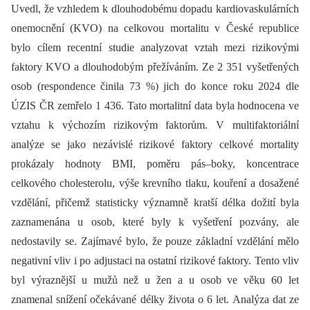
Uvedl, že vzhledem k dlouhodobému dopadu kardiovaskulárních
onemocnění (KVO) na celkovou mortalitu v České republice
bylo cílem recentní studie analyzovat vztah mezi rizikovými
faktory KVO a dlouhodobým přežíváním. Ze 2 351 vyšetřených
osob (respondence činila 73 %) jich do konce roku 2024 dle
ÚZIS ČR zemřelo 1 436. Tato mortalitní data byla hodnocena ve
vztahu k výchozím rizikovým faktorům. V multifaktoriální
analýze se jako nezávislé rizikové faktory celkové mortality
prokázaly hodnoty BMI, poměru pás–boky, koncentrace
celkového cholesterolu, výše krevního tlaku, kouření a dosažené
vzdělání, přičemž statisticky významně kratší délka dožití byla
zaznamenána u osob, které byly k vyšetření pozvány, ale
nedostavily se. Zajímavé bylo, že pouze základní vzdělání mělo
negativní vliv i po adjustaci na ostatní rizikové faktory. Tento vliv
byl výraznější u mužů než u žen a u osob ve věku 60 let
znamenal snížení očekávané délky života o 6 let. Analýza dat ze