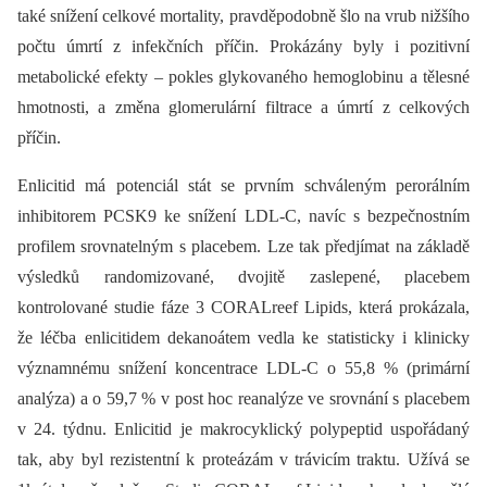
také snížení celkové mortality, pravděpodobně šlo na vrub nižšího
počtu úmrtí z infekčních příčin. Prokázány byly i pozitivní
metabolické efekty –⁠ pokles glykovaného hemoglobinu a tělesné
hmotnosti, a změna glomerulární filtrace a úmrtí z celkových
příčin.
Enlicitid má potenciál stát se prvním schváleným perorálním
inhibitorem PCSK9 ke snížení LDL-C, navíc s bezpečnostním
profilem srovnatelným s placebem. Lze tak předjímat na základě
výsledků randomizované, dvojitě zaslepené, placebem
kontrolované studie fáze 3 CORALreef Lipids, která prokázala,
že léčba enlicitidem dekanoátem vedla ke statisticky i klinicky
významnému snížení koncentrace LDL-C o 55,8 % (primární
analýza) a o 59,7 % v post hoc reanalýze ve srovnání s placebem
v 24. týdnu. Enlicitid je makrocyklický polypeptid uspořádaný
tak, aby byl rezistentní k proteázám v trávicím traktu. Užívá se