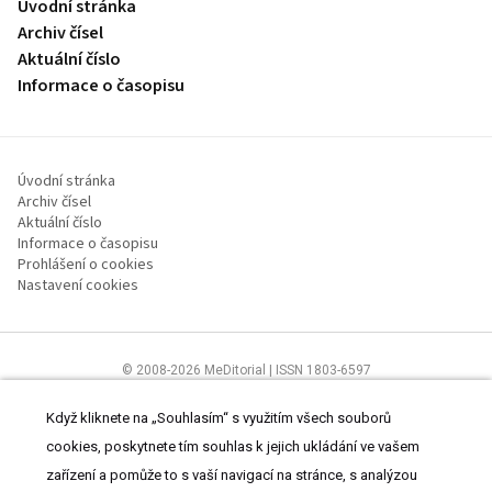
Úvodní stránka
Archiv čísel
Aktuální číslo
Informace o časopisu
Úvodní stránka
Archiv čísel
Aktuální číslo
Informace o časopisu
Prohlášení o cookies
Nastavení cookies
© 2008-2026 MeDitorial | ISSN 1803-6597
Stránky proLékaře.cz jsou určeny výhradně odborníkům ve
zdravotnictví.
Čtěte prohlášení
a
Zásady zpracování osobních údajů
.
Když kliknete na „Souhlasím“ s využitím všech souborů
cookies, poskytnete tím souhlas k jejich ukládání ve vašem
zařízení a pomůže to s vaší navigací na stránce, s analýzou