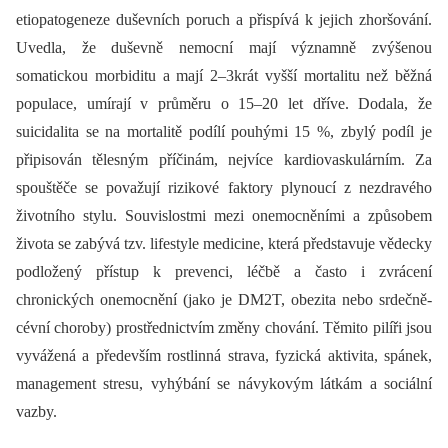
etiopatogeneze duševních poruch a přispívá k jejich zhoršování.
Uvedla, že duševně nemocní mají významně zvýšenou
somatickou morbiditu a mají 2–3krát vyšší mortalitu než běžná
populace, umírají v průměru o 15–20 let dříve. Dodala, že
suicidalita se na mortalitě podílí pouhými 15 %, zbylý podíl je
připisován tělesným příčinám, nejvíce kardiovaskulárním. Za
spouštěče se považují rizikové faktory plynoucí z nezdravého
životního stylu. Souvislostmi mezi onemocněními a způsobem
života se zabývá tzv. lifestyle medicine, která představuje vědecky
podložený přístup k prevenci, léčbě a často i zvrácení
chronických onemocnění (jako je DM2T, obezita nebo srdečně-
cévní choroby) prostřednictvím změny chování. Těmito pilíři jsou
vyvážená a především rostlinná strava, fyzická aktivita, spánek,
management stresu, vyhýbání se návykovým látkám a sociální
vazby.