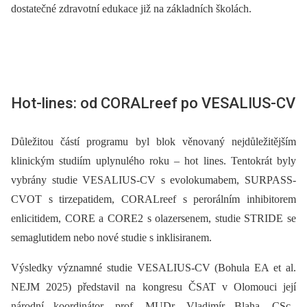
dostatečné zdravotní edukace již na základních školách.
Hot-lines: od CORALreef po VESALIUS-CV
Důležitou částí programu byl blok věnovaný nejdůležitějším
klinickým studiím uplynulého roku –⁠ hot lines. Tentokrát byly
vybrány studie VESALIUS-CV s evolokumabem, SURPASS-
CVOT s tirzepatidem, CORALreef s perorálním inhibitorem
enlicitidem, CORE a CORE2 s olazersenem, studie STRIDE se
semaglutidem nebo nové studie s inklisiranem.
Výsledky významné studie VESALIUS-CV (Bohula EA et al.
NEJM 2025) představil na kongresu ČSAT v Olomouci její
národní koordinátor, prof. MUDr. Vladimír Blaha, CSc.,