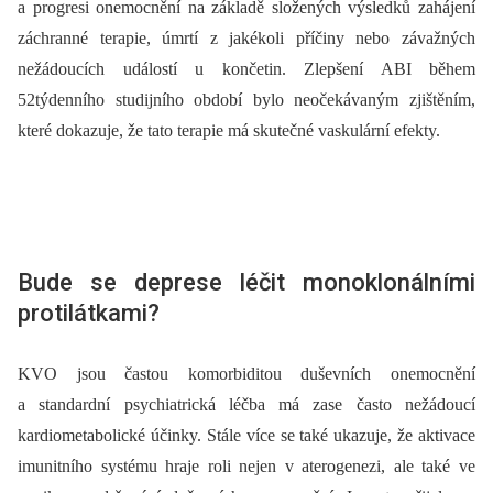
a progresi onemocnění na základě složených výsledků zahájení
záchranné terapie, úmrtí z jakékoli příčiny nebo závažných
nežádoucích událostí u končetin. Zlepšení ABI během
52týdenního studijního období bylo neočekávaným zjištěním,
které dokazuje, že tato terapie má skutečné vaskulární efekty.
Bude se deprese léčit monoklonálními
protilátkami?
KVO jsou častou komorbiditou duševních onemocnění
a standardní psychiatrická léčba má zase často nežádoucí
kardiometabolické účinky. Stále více se také ukazuje, že aktivace
imunitního systému hraje roli nejen v aterogenezi, ale také ve