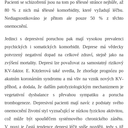
Pacienti se schizofrenií jsou na tom po tělesné stránce nejhůře, až
80 % z nich má tělesné komorbidity, které vyžadují léčbu.
Nediagnostikováno je přitom ale pouze 50 % z těchto
onemocnění.
Jedinci s depresivní poruchou pak mají vysokou prevalenci
psychických i somatických komorbidit. Deprese má vědecky
potvrzený negativní dopad na celkové zdraví, stejně jako na
zvýšení mortality. Depresi lze považovat za samostatný rizikový
KV-faktor. E. Kitzlerová také uvedla, že zhoršuje prognózu po
akutním koronárním syndromu a má vliv na vznik nových KV-
příhod, a dodala, že dalším patofyziologickým mechanizmem je
vegetativní dysbalance s převahou sympatiku a porucha
trombogeneze. Depresivní pacienti mají navíc z podstaty svého
onemocnění životní styl vyznačující se nízkou fyzickou aktivitou,
což může být spouštěčem systémového chronického zánětu.
V praxi je častá tendence depresi léčit spíše později, tedy s již