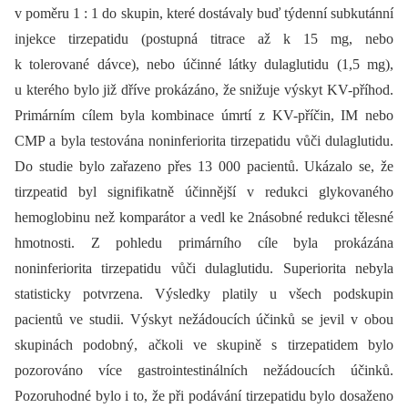
v poměru 1 : 1 do skupin, které dostávaly buď týdenní subkutánní
injekce tirzepatidu (postupná titrace až k 15 mg, nebo
k tolerované dávce), nebo účinné látky dulaglutidu (1,5 mg),
u kterého bylo již dříve prokázáno, že snižuje výskyt KV-příhod.
Primárním cílem byla kombinace úmrtí z KV-příčin, IM nebo
CMP a byla testována noninferiorita tirzepatidu vůči dulaglutidu.
Do studie bylo zařazeno přes 13 000 pacientů. Ukázalo se, že
tirzpeatid byl signifikatně účinnější v redukci glykovaného
hemoglobinu než komparátor a vedl ke 2násobné redukci tělesné
hmotnosti. Z pohledu primárního cíle byla prokázána
noninferiorita tirzepatidu vůči dulaglutidu. Superiorita nebyla
statisticky potvrzena. Výsledky platily u všech podskupin
pacientů ve studii. Výskyt nežádoucích účinků se jevil v obou
skupinách podobný, ačkoli ve skupině s tirzepatidem bylo
pozorováno více gastrointestinálních nežádoucích účinků.
Pozoruhodné bylo i to, že při podávání tirzepatidu bylo dosaženo