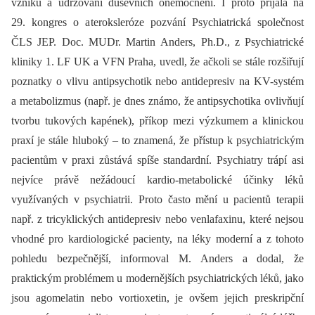
vzniku a udržování duševních onemocnění. I proto přijala na
29. kongres o ateroksleróze pozvání Psychiatrická společnost
ČLS JEP. Doc. MUDr. Martin Anders, Ph.D., z Psychiatrické
kliniky 1. LF UK a VFN Praha, uvedl, že ačkoli se stále rozšiřují
poznatky o vlivu antipsychotik nebo antidepresiv na KV-systém
a metabolizmus (např. je dnes známo, že antipsychotika ovlivňují
tvorbu tukových kapének), příkop mezi výzkumem a klinickou
praxí je stále hluboký –⁠ to znamená, že přístup k psychiatrickým
pacientům v praxi zůstává spíše standardní. Psychiatry trápí asi
nejvíce právě nežádoucí kardio-metabolické účinky léků
využívaných v psychiatrii. Proto často mění u pacientů terapii
např. z tricyklických antidepresiv nebo venlafaxinu, které nejsou
vhodné pro kardiologické pacienty, na léky moderní a z tohoto
pohledu bezpečnější, informoval M. Anders a dodal, že
praktickým problémem u modernějších psychiatrických léků, jako
jsou agomelatin nebo vortioxetin, je ovšem jejich preskripční