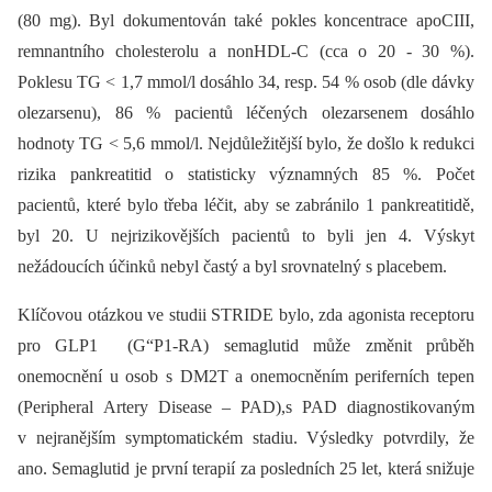
(80 mg). Byl dokumentován také pokles koncentrace apoCIII,
remnantního cholesterolu a nonHDL-C (cca o 20 -⁠ 30 %).
Poklesu TG < 1,7 mmol/l dosáhlo 34, resp. 54 % osob (dle dávky
olezarsenu), 86 % pacientů léčených olezarsenem dosáhlo
hodnoty TG < 5,6 mmol/l. Nejdůležitější bylo, že došlo k redukci
rizika pankreatitid o statisticky významných 85 %. Počet
pacientů, které bylo třeba léčit, aby se zabránilo 1 pankreatitidě,
byl 20. U nejrizikovějších pacientů to byli jen 4. Výskyt
nežádoucích účinků nebyl častý a byl srovnatelný s placebem.
Klíčovou otázkou ve studii STRIDE bylo, zda agonista receptoru
pro GLP1 (G“P1-RA) semaglutid může změnit průběh
onemocnění u osob s DM2T a onemocněním periferních tepen
(Peripheral Artery Disease –⁠ PAD),s PAD diagnostikovaným
v nejranějším symptomatickém stadiu. Výsledky potvrdily, že
ano. Semaglutid je první terapií za posledních 25 let, která snižuje