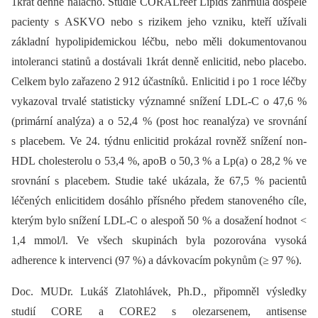
1krát denně nalačno. Studie CORALreef Lipids zahrnula dospělé
pacienty s ASKVO nebo s rizikem jeho vzniku, kteří užívali
základní hypolipidemickou léčbu, nebo měli dokumentovanou
intoleranci statinů a dostávali 1krát denně enlicitid, nebo placebo.
Celkem bylo zařazeno 2 912 účastníků. Enlicitid i po 1 roce léčby
vykazoval trvalé statisticky významné snížení LDL-C o 47,6 %
(primární analýza) a o 52,4 % (post hoc reanalýza) ve srovnání
s placebem. Ve 24. týdnu enlicitid prokázal rovněž snížení non-
HDL cholesterolu o 53,4 %, apoB o 50,3 % a Lp(a) o 28,2 % ve
srovnání s placebem. Studie také ukázala, že 67,5 % pacientů
léčených enlicitidem dosáhlo přísného předem stanoveného cíle,
kterým bylo snížení LDL-C o alespoň 50 % a dosažení hodnot <
1,4 mmol/l. Ve všech skupinách byla pozorována vysoká
adherence k intervenci (97 %) a dávkovacím pokynům (≥ 97 %).
Doc. MUDr. Lukáš Zlatohlávek, Ph.D., připomněl výsledky
studií CORE a CORE2 s olezarsenem, antisense