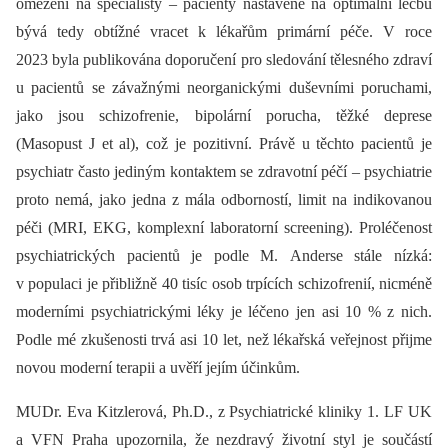
omezení na specialisty –⁠ pacienty nastavené na optimální léčbu
bývá tedy obtížné vracet k lékařům primární péče. V roce
2023 byla publikována doporučení pro sledování tělesného zdraví
u pacientů se závažnými neorganickými duševními poruchami,
jako jsou schizofrenie, bipolární porucha, těžké deprese
(Masopust J et al), což je pozitivní. Právě u těchto pacientů je
psychiatr často jediným kontaktem se zdravotní péčí –⁠ psychiatrie
proto nemá, jako jedna z mála odborností, limit na indikovanou
péči (MRI, EKG, komplexní laboratorní screening). Proléčenost
psychiatrických pacientů je podle M. Anderse stále nízká:
v populaci je přibližně 40 tisíc osob trpících schizofrenií, nicméně
moderními psychiatrickými léky je léčeno jen asi 10 % z nich.
Podle mé zkušenosti trvá asi 10 let, než lékařská veřejnost přijme
novou moderní terapii a uvěří jejím účinkům.
MUDr. Eva Kitzlerová, Ph.D., z Psychiatrické kliniky 1. LF UK
a VFN Praha upozornila, že nezdravý životní styl je součástí