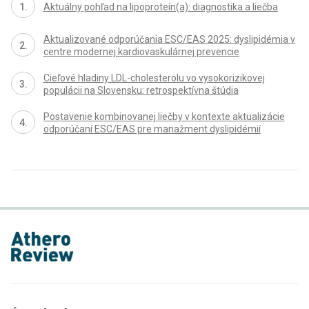
Aktuálny pohľad na lipoproteín(a): diagnostika a liečba
Aktualizované odporúčania ESC/EAS 2025: dyslipidémia v
centre modernej kardiovaskulárnej prevencie
Cieľové hladiny LDL-cholesterolu vo vysokorizikovej
populácii na Slovensku: retrospektívna štúdia
Postavenie kombinovanej liečby v kontexte aktualizácie
odporúčaní ESC/EAS pre manažment dyslipidémií
proLékaře.cz