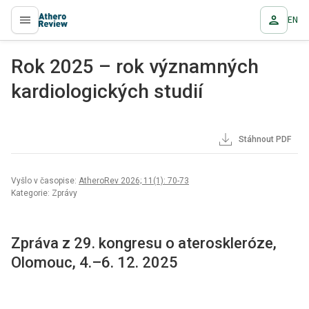
EN
proLékaře.cz
Rok 2025 – rok významných
kardiologických studií
Stáhnout PDF
Vyšlo v časopise:
AtheroRev 2026; 11(1): 70-73
Kategorie: Zprávy
Zpráva z 29. kongresu o ateroskleróze,
Olomouc, 4.–6. 12. 2025