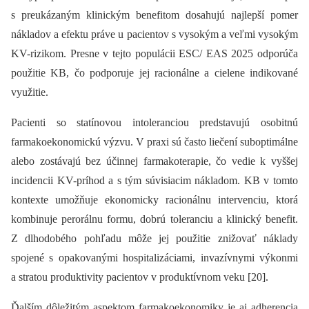
s preukázaným klinickým benefitom dosahujú najlepší pomer
nákladov a efektu práve u pacientov s vysokým a veľmi vysokým
KV-rizikom. Presne v tejto populácii ESC/ EAS 2025 odporúča
použitie KB, čo podporuje jej racionálne a cielene indikované
využitie.
Pacienti so statínovou intoleranciou predstavujú osobitnú
farmakoekonomickú výzvu. V praxi sú často liečení suboptimálne
alebo zostávajú bez účinnej farmakoterapie, čo vedie k vyššej
incidencii KV-príhod a s tým súvisiacim nákladom. KB v tomto
kontexte umožňuje ekonomicky racionálnu intervenciu, ktorá
kombinuje perorálnu formu, dobrú toleranciu a klinický benefit.
Z dlhodobého pohľadu môže jej použitie znižovať náklady
spojené s opakovanými hospitalizáciami, invazívnymi výkonmi
a stratou produktivity pacientov v produktívnom veku [20].
Ďalším dôležitým aspektom farmakoekonomiky je aj adherencia