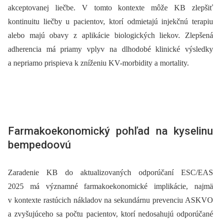
akceptovanej liečbe. V tomto kontexte môže KB zlepšiť
kontinuitu liečby u pacientov, ktorí odmietajú injekčnú terapiu
alebo majú obavy z aplikácie biologických liekov. Zlepšená
adherencia má priamy vplyv na dlhodobé klinické výsledky
a nepriamo prispieva k zníženiu KV-morbidity a mortality.
Farmakoekonomický pohľad na kyselinu
bempedoovú
Zaradenie KB do aktualizovaných odporúčaní ESC/EAS
2025 má významné farmakoekonomické implikácie, najmä
v kontexte rastúcich nákladov na sekundárnu prevenciu ASKVO
a zvyšujúceho sa počtu pacientov, ktorí nedosahujú odporúčané