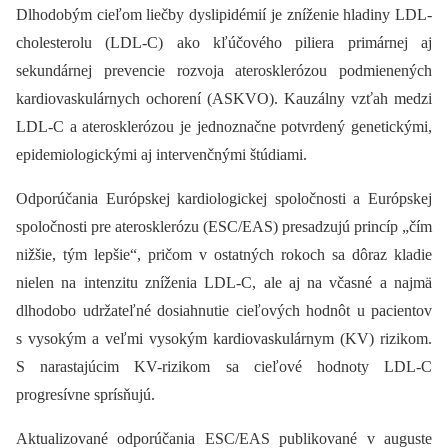
Dlhodobým cieľom liečby dyslipidémií je zníženie hladiny LDL-
cholesterolu (LDL-C) ako kľúčového piliera primárnej aj
sekundárnej prevencie rozvoja aterosklerózou podmienených
kardiovaskulárnych ochorení (ASKVO). Kauzálny vzťah medzi
LDL-C a aterosklerózou je jednoznačne potvrdený genetickými,
epidemiologickými aj intervenčnými štúdiami.
Odporúčania Európskej kardiologickej spoločnosti a Európskej
spoločnosti pre aterosklerózu (ESC/EAS) presadzujú princíp „čím
nižšie, tým lepšie“, pričom v ostatných rokoch sa dôraz kladie
nielen na intenzitu zníženia LDL-C, ale aj na včasné a najmä
dlhodobo udržateľné dosiahnutie cieľových hodnôt u pacientov
s vysokým a veľmi vysokým kardiovaskulárnym (KV) rizikom.
S narastajúcim KV-rizikom sa cieľové hodnoty LDL-C
progresívne sprísňujú.
Aktualizované odporúčania ESC/EAS publikované v auguste