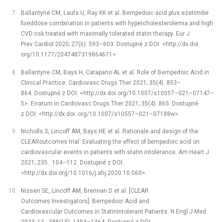
Ballantyne CM, Laufs U, Ray KK et al. Bempedoic acid plus ezetimibe
fixed­dose combination in patients with hypercholesterolemia and high
CVD risk treated with maximally tolerated statin therapy. Eur J
Prev Cardiol 2020; 27(6): 593–603. Dostupné z DOI: <http://dx.doi.
org/10.1177/2047487319864671>.
Ballantyne CM, Bays H, Catapano AL et al. Role of Bempedoic Acid in
Clinical Practice. Cardiovasc Drugs Ther 2021; 35(4): 853–
864. Dostupné z DOI: <http://dx.doi.org/10.1007/s10557–021–07147–
5>. Erratum in:Cardiovasc Drugs Ther 2021; 35(4): 865. Dostupné
z DOI: <http://dx.doi. org/10.1007/s10557–021–07188­w>.
Nicholls S, Lincoff AM, Bays HE et al. Rationale and design of the
CLEAR­outcomes trial: Evaluating the effect of bempedoic acid on
cardiovascular events in patients with statin intolerance. Am Heart J
2021; 235 : 104–112. Dostupné z DOI:
<http://dx.doi.org/10.1016/j.ahj.2020.10.060>.
Nissen SE, Lincoff AM, Brennan D et al. [CLEAR
Outcomes Investigators]. Bempedoic Acid and
Cardiovascular Outcomes in Statin­Intolerant Patients. N Engl J Med
2023; 13 : 388(15): 1353–1364. Dostupné z DOI: