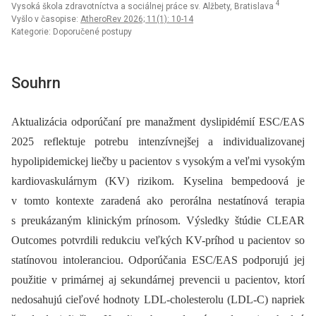
4
Vysoká škola zdravotníctva a sociálnej práce sv. Alžbety, Bratislava
Vyšlo v časopise:
AtheroRev 2026; 11(1): 10-14
Kategorie: Doporučené postupy
Souhrn
Aktualizácia odporúčaní pre manažment dyslipidémií ESC/EAS
2025 reflektuje potrebu intenzívnejšej a individualizovanej
hypolipidemickej liečby u pacientov s vysokým a veľmi vysokým
kardiovaskulárnym (KV) rizikom. Kyselina bempedoová je
v tomto kontexte zaradená ako perorálna nestatínová terapia
s preukázaným klinickým prínosom. Výsledky štúdie CLEAR
Outcomes potvrdili redukciu veľkých KV-príhod u pacientov so
statínovou intoleranciou. Odporúčania ESC/EAS podporujú jej
použitie v primárnej aj sekundárnej prevencii u pacientov, ktorí
nedosahujú cieľové hodnoty LDL-cholesterolu (LDL-C) napriek