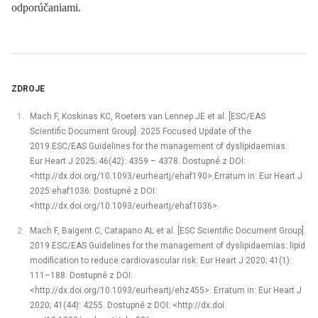
odporúčaniami.
ZDROJE
Mach F, Koskinas KC, Roeters van Lennep JE et al. [ESC/EAS
Scientific Document Group]. 2025 Focused Update of the
2019 ESC/EAS Guidelines for the management of dyslipidaemias.
Eur Heart J 2025; 46(42): 4359 –⁠ 4378. Dostupné z DOI:
<http://dx.doi.org/10.1093/eurheartj/ehaf190>.Erratum in: Eur Heart J
2025:ehaf1036. Dostupné z DOI:
<http://dx.doi.org/10.1093/eurheartj/ehaf1036>.
Mach F, Baigent C, Catapano AL et al. [ESC Scientific Document Group].
2019 ESC/EAS Guidelines for the management of dyslipidaemias: lipid
modification to reduce cardiovascular risk. Eur Heart J 2020; 41(1):
111–188. Dostupné z DOI:
<http://dx.doi.org/10.1093/eurheartj/ehz455>. Erratum in: Eur Heart J
2020; 41(44): 4255. Dostupné z DOI: <http://dx.doi.