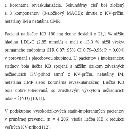
a koronárna revaskularizácia. Sekundárny cieľ bol zložený
z 3 komponentov (3-zložkový MACE): úmrtie z KV-príčin,
nefatálny IM a nefatálna CMP.
Pacienti na liečbe KB 180 mg denne dosiahli o 21,1 % nižšiu
hladinu LDL-C (2,85 mmol/l) a mali o 13,3 % nižší výskyt
primárneho endpointu (HR 0,87; 95% CI 0,79–0,96; P = 0,004)
v porovnaní s placebovou skupinou. U pacientov s intoleranciou
statínov bola liečba KB spojená s nižším rizikom závažných
nežiaducich KV-príhod (smrť z KV-príčin, nefatálny IM,
nefatálna CMP alebo koronárna revaskularizácia). Liečba KB
bola dobre tolerovaná, so zriedkavým výskytom nežiaducich
udalostí (NU) [10,11].
V podskupine vysokorizikových statín-intolerantných pacientov
v primárnej prevencii (n = 4 206) viedla liečba KB k redukcii
veľkých KV-príhod [12].