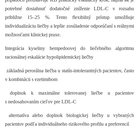
potrebné dosiahnuť dodatočné zníženie LDL-C v rozsahu
približne 15–25 %. Tento flexibilný prístup umožňuje
individualizáciu liečby a lepšie zosúladenie odporúčaní s reálnymi
možnosťami klinickej praxe.
Integrácia kyseliny bempedoovej do liečebného algoritmu
racionálnej eskalácie hypolipidemickej liečby
 základná perorálna liečba u statín-intolerantných pacientov, často
v kombinácii s ezetimibom
 doplnok k maximálne tolerovanej liečbe u pacientov
s nedosahovaním cieľov pre LDL-C
 alternatíva alebo doplnok biologickej liečby u vybraných
pacientov podľa individuálneho rizikového profilu a preferencií