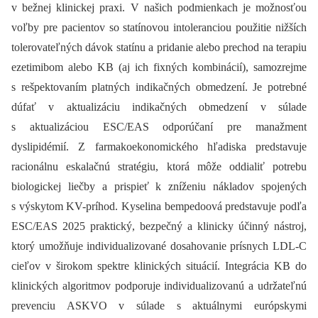
v bežnej klinickej praxi. V našich podmienkach je možnosťou
voľby pre pacientov so statínovou intoleranciou použitie nižších
tolerovateľných dávok statínu a pridanie alebo prechod na terapiu
ezetimibom alebo KB (aj ich fixných kombinácií), samozrejme
s rešpektovaním platných indikačných obmedzení. Je potrebné
dúfať v aktualizáciu indikačných obmedzení v súlade
s aktualizáciou ESC/EAS odporúčaní pre manažment
dyslipidémií. Z farmakoekonomického hľadiska predstavuje
racionálnu eskalačnú stratégiu, ktorá môže oddialiť potrebu
biologickej liečby a prispieť k zníženiu nákladov spojených
s výskytom KV-príhod. Kyselina bempedoová predstavuje podľa
ESC/EAS 2025 praktický, bezpečný a klinicky účinný nástroj,
ktorý umožňuje individualizované dosahovanie prísnych LDL-C
cieľov v širokom spektre klinických situácií. Integrácia KB do
klinických algoritmov podporuje individualizovanú a udržateľnú
prevenciu ASKVO v súlade s aktuálnymi európskymi