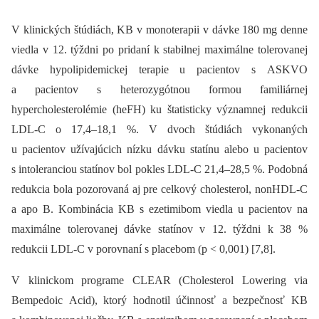
V klinických štúdiách, KB v monoterapii v dávke 180 mg denne
viedla v 12. týždni po pridaní k stabilnej maximálne tolerovanej
dávke hypolipidemickej terapie u pacientov s ASKVO
a pacientov s heterozygótnou formou familiárnej
hypercholesterolémie (heFH) ku štatisticky významnej redukcii
LDL-C o 17,4–18,1 %. V dvoch štúdiách vykonaných
u pacientov užívajúcich nízku dávku statínu alebo u pacientov
s intoleranciou statínov bol pokles LDL-C 21,4–28,5 %. Podobná
redukcia bola pozorovaná aj pre celkový cholesterol, nonHDL-C
a apo B. Kombinácia KB s ezetimibom viedla u pacientov na
maximálne tolerovanej dávke statínov v 12. týždni k 38 %
redukcii LDL-C v porovnaní s placebom (p < 0,001) [7,8].
V klinickom programe CLEAR (Cholesterol Lowering via
Bempedoic Acid), ktorý hodnotil účinnosť a bezpečnosť KB