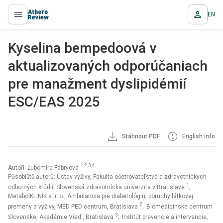
EN
proLékaře.cz
Kyselina bempedoová v
aktualizovaných odporúčaniach
pre manažment dyslipidémií
ESC/EAS 2025
Stáhnout PDF
English info
1,2,3,4
Autoři: Ľubomíra Fábryová
Působiště autorů: Ústav výživy, Fakulta ošetrovateľstva a zdravotníckych
1
odborných štúdií, Slovenská zdravotnícka univerzita v Bratislave
;
MetabolKLINIK s. r. o., Ambulancia pre diabetológiu, poruchy látkovej
2
premeny a výživy, MED PED centrum, Bratislava
; Biomedicínske centrum
3
Slovenskej Akadémie Vied., Bratislava
; Inštitút prevencie a intervencie,