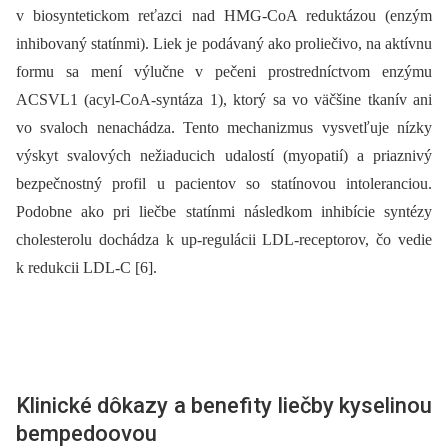
v biosyntetickom reťazci nad HMG-CoA reduktázou (enzým
inhibovaný statínmi). Liek je podávaný ako proliečivo, na aktívnu
formu sa mení výlučne v pečeni prostredníctvom enzýmu
ACSVL1 (acyl-CoA-syntáza 1), ktorý sa vo väčšine tkanív ani
vo svaloch nenachádza. Tento mechanizmus vysvetľuje nízky
výskyt svalových nežiaducich udalostí (myopatií) a priaznivý
bezpečnostný profil u pacientov so statínovou intoleranciou.
Podobne ako pri liečbe statínmi následkom inhibície syntézy
cholesterolu dochádza k up-regulácii LDL-receptorov, čo vedie
k redukcii LDL-C [6].
Klinické dôkazy a benefity liečby kyselinou
bempedoovou