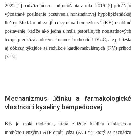
2025 [1] nadväzujúce na odporúčania z roku 2019 [2] prinášajú
významné posilnenie postavenia nonstatínovej hypolipidemickej
liečby. Medzi nimi zaujíma kyselina bempedoová (KB) osobitné
postavenie, keďže ako jedna z mála perorálnych nonstatínových
terapií preukázala nielen schopnosť redukcie LDL-C, ale priniesla
aj dôkazy týkajúce sa redukcie kardiovaskulárnych (KV) príhod
[3–5].
Mechanizmus účinku a farmakologické
vlastnosti kyseliny bempedoovej
KB je malá molekula, ktorá znižuje hladinu cholesterolu
inhibíciou enzýmu ATP-citrát lyáza (ACLY), ktorý sa nachádza