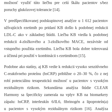
možnosť využiť túto liečbu pre celú škálu pacientov s/bez
poruchy glukózovej tolerancie [14].
V predšpecifikovanej podskupinovej analýze u 1 612 pacientov
užívajúcich ezetimib po pridaní KB došlo k podobnej redukcii
LDL-C ako v základnej štúdii. Liečba KB viedla k podobnej
redukcii 4-zložkového a 3-zložkového MACE, nezávisle od
vstupného použitia ezetimibu. Liečba KB bola dobre tolerovaná
a účinná pri použití v kombinácii s ezetimibom [15].
Podobne ako statíny, aj KB vedie k redukcii vysoko senzitívneho
C-reaktívneho proteínu (hsCRP) približne o 20–30 %, čo z nej
robí potenciálnu terapeutickú možnosť u pacientov s vysokým
reziduálnym rizikom. Sekundárna analýza štúdie CLEAR
Harmony sa špecificky zamerala na vplyv KB na biomarkery
zápalu: hsCRP, interleukín 6/IL6, fibrinogén a lipoproteín(a)
u pacientov s vysokým reziduálnym rizikom [16]. Analýza