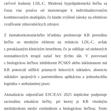
cieľové hodnoty LDL-C. Moderná hypolipidemická liečba sa
čoraz viac posúva od monoterapie k individualizovaným
kombinovaným stratégiám, čo kladie zvýšené nároky na efektívne
využívanie zdravotníckych zdrojov.
Z farmakoekonomického hľadiska predstavuje KB perorálnu
liečbu so stredným efektom na redukciu LDL-C, avšak
s preukázaným klinickým benefitom, čo ju odlišuje od niektorých
nonstatínových terapií zatiaľ bez týchto dát. V porovnaní
s biologickou liečbou inhibítormi PCSK9 alebo inklisiranom má
KB potenciál nižších priamych liekových nákladov, absenciu
nákladov spojených s parenterálnou aplikáciou a jednoduchšiu
logistiku v ambulantnej praxi.
Aktualizácia odporúčaní ESC/EAS 2025 implicitne podporuje
racionálnu eskaláciu liečby, pri ktorej je KB vhodným
medzikrokom medzi ezetimibom a biologickou liečbou. Tento