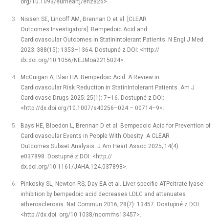
org/10.1093/eurheartj/ehz826>.
Nissen SE, Lincoff AM, Brennan D et al. [CLEAR
Outcomes Investigators]. Bempedoic Acid and
Cardiovascular Outcomes in Statin­Intolerant Patients. N Engl J Med
2023; 388(15): 1353–1364. Dostupné z DOI: <http://
dx.doi.org/10.1056/NEJMoa2215024>.
McGuigan A, Blair HA. Bempedoic Acid: A Review in
Cardiovascular Risk Reduction in Statin­Intolerant Patients. Am J
Cardiovasc Drugs 2025; 25(1): 7–16. Dostupné z DOI:
<http://dx.doi.org/10.1007/s40256–024 –⁠ 00714–9>.
Bays HE, Bloedon L, Brennan D et al. Bempedoic Acid for Prevention of
Cardiovascular Events in People With Obesity: A CLEAR
Outcomes Subset Analysis. J Am Heart Assoc 2025; 14(4):
e037898. Dostupné z DOI: <http://
dx.doi.org/10.1161/JAHA.124.037898>.
Pinkosky SL, Newton RS, Day EA et al. Liver specific ATP­citrate lyase
inhibition by bempedoic acid decreases LDL­C and attenuates
atherosclerosis. Nat Commun 2016; 28(7): 13457. Dostupné z DOI:
<http://dx.doi. org/10.1038/ncomms13457>.