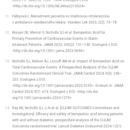
<http://dx.doi.org/10.1056/NEJMoa2215024>.
Fábryová Ľ. Manažment pacienta so statínovou intoleranciou
v ambulancii všeobecného lekára. Všeobec Lek 2023; 2(2): 73–78.
Nissen SE, Menon V, Nicholls SJ et al. Bempedoic Acid for
Primary Prevention of Cardiovascular Events in Statin­
Intolerant Patients. JAMA 2023; 330(2): 131–140. Dostupné z DOI:
<http://dx.doi.org/10.1001/ jama.2023.9696>.
Nicholls SJ, Nelson AJ, Lincoff AM et al. Impact of Bempedoic Acid on
Total Cardiovascular Events: A Prespecified Analysis of the CLEAR
Outcomes Randomized Clinical Trial. JAMA Cardiol 2024; 9(3): 245–
253. Dostupné z DOI:
<http://dx.doi.org/10.1001/jamacardio.2023.5155>. Erratum in: JAMA
Cardiol 2024; 9(7): 674. Dostupné z DOI: <http://dx.doi.
org/10.1001/jamacardio.2024.1279>.
Ray KK, Nicholls SJ, Li N et al. [CLEAR OUTCOMES Committees and
Investigators]. Efficacy and safety of bempedoic acid among patients
with and without diabetes: prespecified analysis of the CLEAR
Outcomes randomised trial. Lancet Diabetes Endocrinol 2024; 12(1):