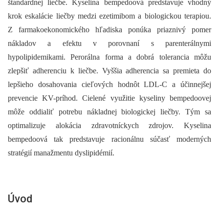
štandardnej liečbe. Kyselina bempedoová predstavuje vhodný
krok eskalácie liečby medzi ezetimibom a biologickou terapiou.
Z farmakoekonomického hľadiska ponúka priaznivý pomer
nákladov a efektu v porovnaní s parenterálnymi
hypolipidemikami. Perorálna forma a dobrá tolerancia môžu
zlepšiť adherenciu k liečbe. Vyššia adherencia sa premieta do
lepšieho dosahovania cieľových hodnôt LDL-C a účinnejšej
prevencie KV-príhod. Cielené využitie kyseliny bempedoovej
môže oddialiť potrebu nákladnej biologickej liečby. Tým sa
optimalizuje alokácia zdravotníckych zdrojov. Kyselina
bempedoová tak predstavuje racionálnu súčasť moderných
stratégií manažmentu dyslipidémií.
Úvod