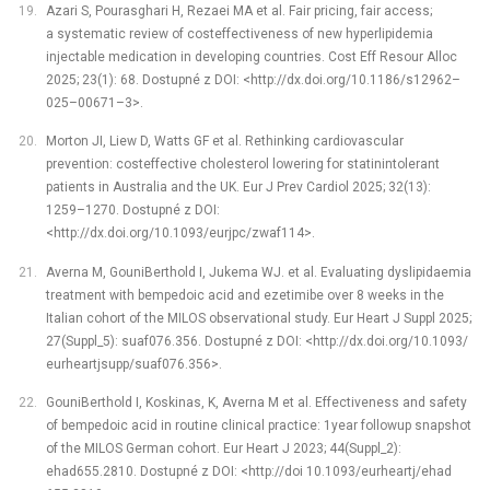
Azari S, Pourasghari H, Rezaei MA et al. Fair pricing, fair access;
a systematic review of cost­effectiveness of new hyperlipidemia
injectable medication in developing countries. Cost Eff Resour Alloc
2025; 23(1): 68. Dostupné z DOI: <http://dx.doi.org/10.1186/s12962–
025–00671–3>.
Morton JI, Liew D, Watts GF et al. Rethinking cardiovascular
prevention: cost­effective cholesterol lowering for statin­intolerant
patients in Australia and the UK. Eur J Prev Cardiol 2025; 32(13):
1259–1270. Dostupné z DOI:
<http://dx.doi.org/10.1093/eurjpc/zwaf114>.
Averna M, Gouni­Berthold I, Jukema WJ. et al. Evaluating dyslipidaemia
treatment with bempedoic acid and ezetimibe over 8 weeks in the
Italian cohort of the MILOS observational study. Eur Heart J Suppl 2025;
27(Suppl_5): suaf076.356. Dostupné z DOI: <http://dx.doi.org/10.1093/
eurheartjsupp/suaf076.356>.
Gouni­Berthold I, Koskinas, K, Averna M et al. Effectiveness and safety
of bempedoic acid in routine clinical practice: 1­year follow­up snapshot
of the MILOS German cohort. Eur Heart J 2023; 44(Suppl_2):
ehad655.2810. Dostupné z DOI: <http://doi 10.1093/eurheartj/ehad