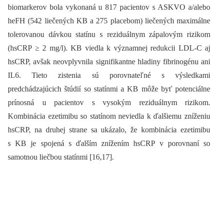
biomarkerov bola vykonaná u 817 pacientov s ASKVO a/alebo
heFH (542 liečených KB a 275 placebom) liečených maximálne
tolerovanou dávkou statínu s reziduálnym zápalovým rizikom
(hsCRP ≥ 2 mg/l). KB viedla k významnej redukcii LDL-C aj
hsCRP, avšak neovplyvnila signifikantne hladiny fibrinogénu ani
IL6. Tieto zistenia sú porovnateľné s výsledkami
predchádzajúcich štúdií so statínmi a KB môže byť potenciálne
prínosná u pacientov s vysokým reziduálnym rizikom.
Kombinácia ezetimibu so statínom neviedla k ďalšiemu zníženiu
hsCRP, na druhej strane sa ukázalo, že kombinácia ezetimibu
s KB je spojená s ďalším znížením hsCRP v porovnaní so
samotnou liečbou statínmi [16,17].