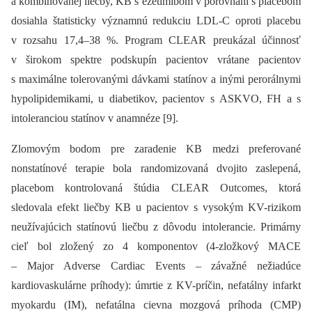
a kombinovanej liečby, KB s ezetimibom v porovnaní s placebom
dosiahla štatisticky významnú redukciu LDL-C oproti placebu
v rozsahu 17,4–38 %. Program CLEAR preukázal účinnosť
v širokom spektre podskupín pacientov vrátane pacientov
s maximálne tolerovanými dávkami statínov a inými perorálnymi
hypolipidemikami, u diabetikov, pacientov s ASKVO, FH a s
intoleranciou statínov v anamnéze [9].
Zlomovým bodom pre zaradenie KB medzi preferované
nonstatínové terapie bola randomizovaná dvojito zaslepená,
placebom kontrolovaná štúdia CLEAR Outcomes, ktorá
sledovala efekt liečby KB u pacientov s vysokým KV-rizikom
neužívajúcich statínovú liečbu z dôvodu intolerancie. Primárny
cieľ bol zložený zo 4 komponentov (4-zložkový MACE
–⁠ Major Adverse Cardiac Events –⁠ závažné nežiadúce
kardiovaskulárne príhody): úmrtie z KV-príčin, nefatálny infarkt
myokardu (IM), nefatálna cievna mozgová príhoda (CMP)