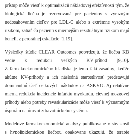
prístup môže viesť k optimalizácii nákladovej efektívnosti tým, že
biologická liečba je rezervovaná pre pacientov s výrazným
nedosahovaním cieľov pre LDL-C alebo s extrémne vysokým
rizikom, zatiaľ čo pacienti s miernejším reziduálnym rizikom majú
benefit z perorálnej eskalácie [1,19].
Výsledky štúdie CLEAR Outcomes potvrdzujú, že liečba KB
vedie k redukcii veľkých KV-príhod [9,10].
Z farmakoekonomického hľadiska je tento fakt zásadný, keďže
akútne KV-príhody a ich následná starostlivosť predstavujú
dominantnú časť celkových nákladov na ASKVO. Aj relatívne
mierna redukcia incidencie infarktu myokardu, cievnej mozgovej
príhody alebo potreby revaskularizácie môže viesť k významným
úsporám na úrovni zdravotníckeho systému.
Modelové farmakoekonomické analýzy publikované v súvislosti
s hypolipidemickou liečbou opakovane ukazujú, že terapie