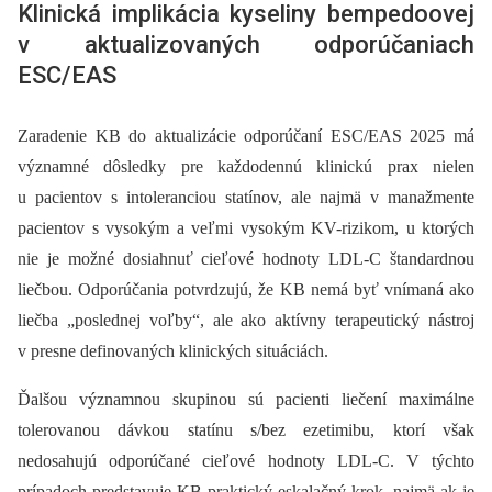
Klinická implikácia kyseliny bempedoovej
v aktualizovaných odporúčaniach
ESC/EAS
Zaradenie KB do aktualizácie odporúčaní ESC/EAS 2025 má
významné dôsledky pre každodennú klinickú prax nielen
u pacientov s intoleranciou statínov, ale najmä v manažmente
pacientov s vysokým a veľmi vysokým KV-rizikom, u ktorých
nie je možné dosiahnuť cieľové hodnoty LDL-C štandardnou
liečbou. Odporúčania potvrdzujú, že KB nemá byť vnímaná ako
liečba „poslednej voľby“, ale ako aktívny terapeutický nástroj
v presne definovaných klinických situáciách.
Ďalšou významnou skupinou sú pacienti liečení maximálne
tolerovanou dávkou statínu s/bez ezetimibu, ktorí však
nedosahujú odporúčané cieľové hodnoty LDL-C. V týchto
prípadoch predstavuje KB praktický eskalačný krok, najmä ak je