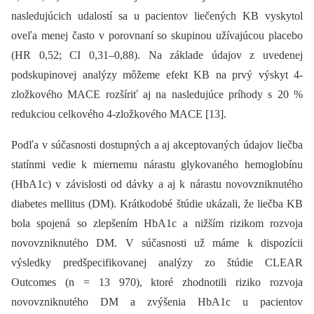
nasledujúcich udalostí sa u pacientov liečených KB vyskytol
oveľa menej často v porovnaní so skupinou užívajúcou placebo
(HR 0,52; CI 0,31–0,88). Na základe údajov z uvedenej
podskupinovej analýzy môžeme efekt KB na prvý výskyt 4-
zložkového MACE rozšíriť aj na nasledujúce príhody s 20 %
redukciou celkového 4-zložkového MACE [13].
Podľa v súčasnosti dostupných a aj akceptovaných údajov liečba
statínmi vedie k miernemu nárastu glykovaného hemoglobínu
(HbA1c) v závislosti od dávky a aj k nárastu novovzniknutého
diabetes mellitus (DM). Krátkodobé štúdie ukázali, že liečba KB
bola spojená so zlepšením HbA1c a nižším rizikom rozvoja
novovzniknutého DM. V súčasnosti už máme k dispozícii
výsledky predšpecifikovanej analýzy zo štúdie CLEAR
Outcomes (n = 13 970), ktoré zhodnotili riziko rozvoja
novovzniknutého DM a zvýšenia HbA1c u pacientov