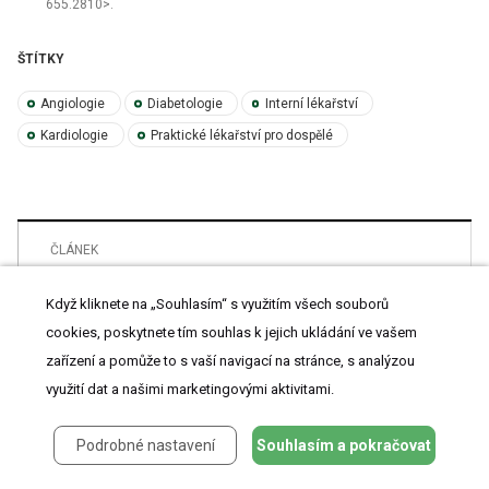
655.2810>.
ŠTÍTKY
Angiologie
Diabetologie
Interní lékařství
Kardiologie
Praktické lékařství pro dospělé
ČLÁNEK
Aktualizované odporúčania ESC/EAS 2025:
dyslipidémia v centre modernej
Když kliknete na „Souhlasím“ s využitím všech souborů
kardiovaskulárnej prevencie
cookies, poskytnete tím souhlas k jejich ukládání ve vašem
zařízení a pomůže to s vaší navigací na stránce, s analýzou
využití dat a našimi marketingovými aktivitami.
Podrobné nastavení
Souhlasím a pokračovat