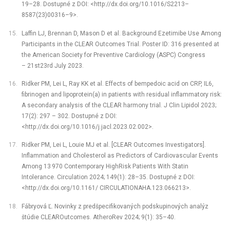
19–28. Dostupné z DOI: <http://dx.doi.org/10.1016/S2213–
8587(23)00316–9>.
Laffin LJ, Brennan D, Mason D et al. Background Ezetimibe Use Among
Participants in the CLEAR Outcomes Trial. Poster ID: 316 presented at
the American Society for Preventive Cardiology (ASPC) Congress
–⁠ 21st­23rd July 2023.
Ridker PM, Lei L, Ray KK et al. Effects of bempedoic acid on CRP, IL­6,
fibrinogen and lipoprotein(a) in patients with residual inflammatory risk:
A secondary analysis of the CLEAR harmony trial. J Clin Lipidol 2023;
17(2): 297 –⁠ 302. Dostupné z DOI:
<http://dx.doi.org/10.1016/j.jacl.2023.02.002>.
Ridker PM, Lei L, Louie MJ et al. [CLEAR Outcomes Investigators].
Inflammation and Cholesterol as Predictors of Cardiovascular Events
Among 13 970 Contemporary High­Risk Patients With Statin
Intolerance. Circulation 2024; 149(1): 28–35. Dostupné z DOI:
<http://dx.doi.org/10.1161/ CIRCULATIONAHA.123.066213>.
Fábryová Ľ. Novinky z predšpecifikovaných podskupinových analýz
štúdie CLEAR­Outcomes. AtheroRev 2024; 9(1): 35–40.