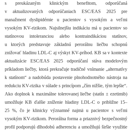
s preukázaným klinickým benefitom, odporúčaná
v aktualizovaných odporúčaniach ESC/EAS 2025 pre
manažment dyslipidémie u pacientov s vysokým a veľmi
vysokým KV-rizikom. Najsilnejšiu indikáciu má u pacientov so
statínovou intoleranciou alebo kontraindikáciou statínov,
u ktorých predstavuje základnú perorálnu liečbu schopnú
znižovať hladinu LDL-C aj výskyt KV-príhod. KB sa v kontexte
aktualizácie ESC/EAS 2025 odporúčaní stáva modelovým
príkladom liečby, ktorá prekračuje tradičné vnímanie „alternatívy
k statínom“ a nadobúda postavenie plnohodnotného nástroja na
redukciu KV-rizika v súlade s princípom „čím nižšie, tým lepšie“.
Ako doplnok k maximálne tolerovanej liečbe (statín ± ezetimib)
umožňuje KB ďalšie zníženie hladiny LDL-C o približne 15–
25 %, čo je klinicky významné najmä u pacientov s veľmi
vysokým KV-rizikom. Perorálna forma a priaznivý bezpečnostný
profil podporujú dlhodobú adherenciu a umožňujú širšie využitie