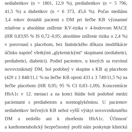
nediabetikov (n = 1801, 12,9 %), prediabetikov (n = 5 796,
41,5 %) a diabetikov (n = 6 373, 45,6 %). Počas mediánu
3,4 rokov dosiahli pacienti s DM pri liečbe KB významné
relatívne a absolútne zníženie KV-rizika v 4-bodovom MACE
(HR 0,83;95 % IS 0,72–0,95; absolútne zníženie rizika o 2,4 %)
v porovnaní s placebom, bez štatistického dôkazu modifikácie
účinku naprieč všetkými „glykemickými“ skupinami (nediabetici,
prediabetici, diabetici). Podiel pacientov, u ktorých sa rozvinul
novovzniknutý DM, bol podobný v skupine s KB aj placebom
(429 z 3 848/11,1 % na liečbe KB oproti 433 z 3 749/11,5 %) na
liečbe placebom (HR 0,95; 95 % CI 0,83–1,09). Koncentrácie
HbA1c v 12. mesiaci a na konci štúdie boli podobné medzi
pacientami s prediabetom a normoglykémiou. U pacientov
nediabetikov liečených KB nebol vyšší výskyt novovzniknutého
DM a nedošlo ani k zhoršeniu HbA1c. Účinnosť
a kardiometabolický bezpečnostný profil nám poskytuje klinickú