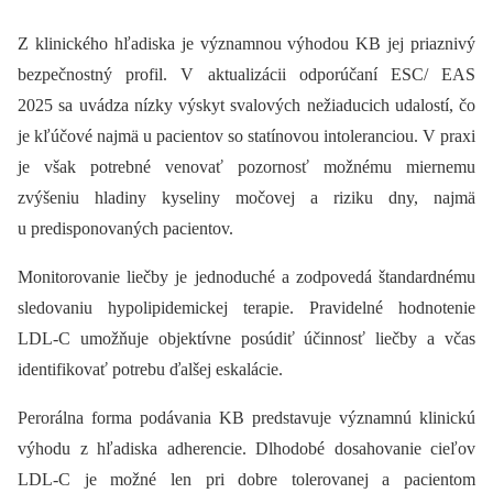
Z klinického hľadiska je významnou výhodou KB jej priaznivý
bezpečnostný profil. V aktualizácii odporúčaní ESC/ EAS
2025 sa uvádza nízky výskyt svalových nežiaducich udalostí, čo
je kľúčové najmä u pacientov so statínovou intoleranciou. V praxi
je však potrebné venovať pozornosť možnému miernemu
zvýšeniu hladiny kyseliny močovej a riziku dny, najmä
u predisponovaných pacientov.
Monitorovanie liečby je jednoduché a zodpovedá štandardnému
sledovaniu hypolipidemickej terapie. Pravidelné hodnotenie
LDL-C umožňuje objektívne posúdiť účinnosť liečby a včas
identifikovať potrebu ďalšej eskalácie.
Perorálna forma podávania KB predstavuje významnú klinickú
výhodu z hľadiska adherencie. Dlhodobé dosahovanie cieľov
LDL-C je možné len pri dobre tolerovanej a pacientom