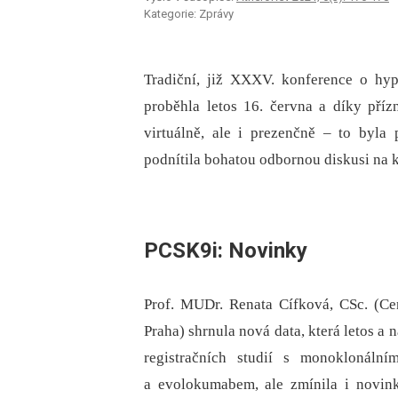
Kategorie: Zprávy
Tradiční, již XXXV. konference o hyp
proběhla letos 16. června a díky příz
virtuálně, ale i prezenčně –⁠ to byla
podnítila bohatou odbornou diskusi na 
PCSK9i: Novinky
Prof. MUDr. Renata Cífková, CSc. (C
Praha) shrnula nová data, která letos a
registračních studií s monoklonální
a evolokumabem, ale zmínila i novinky