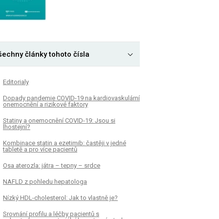
šechny články tohoto čísla
Editorialy
Dopady pandemie COVID-19 na kardiovaskulární
onemocnění a rizikové faktory
Statiny a onemocnění COVID-19: Jsou si
lhostejní?
Kombinace statin a ezetimib: častěji v jedné
tabletě a pro více pacientů
Osa aterozla: játra – tepny – srdce
NAFLD z pohledu hepatologa
Nízký HDL-cholesterol: Jak to vlastně je?
Srovnání profilu a léčby pacientů s