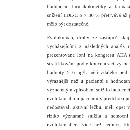
hodnocení farmakokinetiky a farma
snížení LDL-C o > 30 % přetrvává až 
mělo být dostatečné.
Evolokumab, druhý ze zástupců skup
vycházejícími z následných analýz 
prezentované loni na kongresu AHA (
stratifikováni podle koncentrací vysoce
hodnoty > 6 ng/l, měli zdaleka nejho
výraznější než u pacientů s hodnota
významným způsobem snížilo incidenci s
evolokumabu u pacientů s předchozí per
nedostávali aktivní léčbu, měli opět 
riziko významně snížila a nemocní
evolokumabem více než jedinci, kte