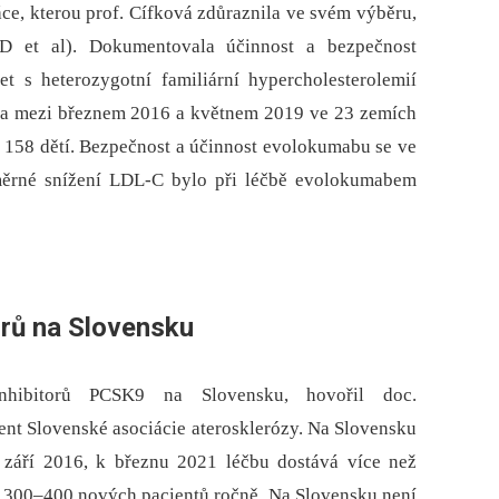
áce, kterou prof. Cífková zdůraznila ve svém výběru,
 et al). Dokumentovala účinnost a bezpečnost
 s heterozygotní familiární hypercholesterolemií
la mezi březnem 2016 a květnem 2019 ve 23 zemích
t 158 dětí. Bezpečnost a účinnost evolokumabu se ve
ůměrné snížení LDL-C bylo při léčbě evolokumabem
orů na Slovensku
nhibitorů PCSK9 na Slovensku, hovořil doc.
ent Slovenské asociácie aterosklerózy. Na Slovensku
 září 2016, k březnu 2021 léčbu dostává více než
a 300–400 nových pacientů ročně. Na Slovensku není