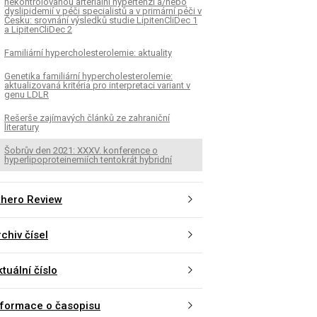
nekontrolovanou arteriální hypertenzí a/nebo
dyslipidemií v péči specialistů a v primární péči v
Česku: srovnání výsledků studie LipitenCliDec 1
a LipitenCliDec 2
Familiární hypercholesterolemie: aktuality
Genetika familiární hypercholesterolemie:
aktualizovaná kritéria pro interpretaci variant v
genu LDLR
Rešerše zajímavých článků ze zahraniční
literatury
Šobrův den 2021: XXXV. konference o
hyperlipoproteinemiích tentokrát hybridní
thero Review
chiv čísel
tuální číslo
nformace o časopisu