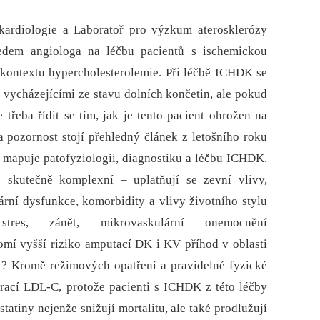
 kardiologie a Laboratoř pro výzkum aterosklerózy
edem angiologa na léčbu pacientů s ischemickou
kontextu hypercholesterolemie. Při léčbě ICHDK se
mi vycházejícími ze stavu dolních končetin, ale pokud
třeba řídit se tím, jak je tento pacient ohrožen na
a pozornost stojí přehledný článek z letošního roku
ý mapuje patofyziologii, diagnostiku a léčbu ICHDK.
 skutečně komplexní –⁠ uplatňují se zevní vlivy,
ární dysfunkce, komorbidity a vlivy životního stylu
 stres, zánět, mikrovaskulární onemocnění
omí vyšší riziko amputací DK i KV příhod v oblasti
t? Kromě režimových opatření a pravidelné fyzické
ntrací LDL-C, protože pacienti s ICHDK z této léčby
 statiny nejenže snižují mortalitu, ale také prodlužují