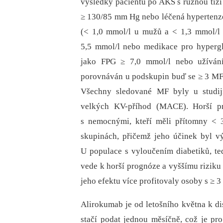
výsledky pacientů po AKS s různou tíží
≥ 130/85 mm Hg nebo léčená hypertenze
(< 1,0 mmol/l u mužů a < 1,3 mmol/l u
5,5 mmol/l nebo medikace pro hypergl
jako FPG ≥ 7,0 mmol/l nebo užívání 
porovnáván u podskupin buď se ≥ 3 MF 
Všechny sledované MF byly u studij
velkých KV-příhod (MACE). Horší pr
s nemocnými, kteří měli přítomny <
skupinách, přičemž jeho účinek byl vý
U populace s vyloučením diabetiků, te
vede k horší prognóze a vyššímu riziku 
jeho efektu více profitovaly osoby s ≥ 3
Alirokumab je od letošního května k d
stačí podat jednou měsíčně, což je pr