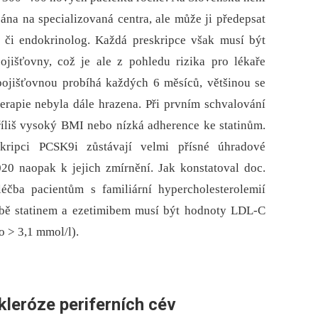
na na specializovaná centra, ale může ji předepsat
og či endokrinolog. Každá preskripce však musí být
jišťovny, což je ale z pohledu rizika pro lékaře
ojišťovnou probíhá každých 6 měsíců, většinou se
erapie nebyla dále hrazena. Při prvním schvalování
příliš vysoký BMI nebo nízká adherence ke statinům.
kripci PCSK9i zůstávají velmi přísné úhradové
0 naopak k jejich zmírnění. Jak konstatoval doc.
éčba pacientům s familiární hypercholesterolemií
čbě statinem a ezetimibem musí být hodnoty LDL-C
to > 3,1 mmol/l).
kleróze periferních cév