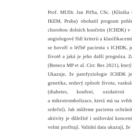
Prof. MUDr. Jan Piťha, CSc. (Klinika
IKEM, Praha) obohatil program pohl
chorobou dolních končetin (ICHDK) v 
angiologové řídí kriterii a klasifikace
se hovoří o léčbě pacienta s ICHDK, je 
životě a jaká je jeho další prognóza. Z
(Boneca MP et al. Circ Res 2021), kter
Ukazuje, že patofyziologie ICHDK je
genetika, sedavý způsob života, vaskul
(diabetes, kouření, oxidativní
a mikrotrombolizace, která má na svěd
srdeční). Jak můžeme pacienta ochráni
aktivity je důležité i snižování konce
velmi profitují. Validní data ukazují, že