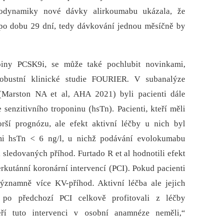
kodynamiky nové dávky alirkoumabu ukázala, že
po dobu 29 dní, tedy dávkování jednou měsíčně by
iny PCSK9i, se může také pochlubit novinkami,
robustní klinické studie FOURIER. V subanalýze
Marston NA et al, AHA 2021) byli pacienti dále
 senzitivního troponinu (hsTn). Pacienti, kteří měli
rší prognózu, ale efekt aktivní léčby u nich byl
mi hsTn < 6 ng/l, u nichž podávání evolokumabu
ledovaných příhod. Furtado R et al hodnotili efekt
kutánní koronární intervencí (PCI). Pokud pacienti
významně více KV-příhod. Aktivní léčba ale jejich
 po předchozí PCI celkově profitovali z léčby
ří tuto intervenci v osobní anamnéze neměli,“