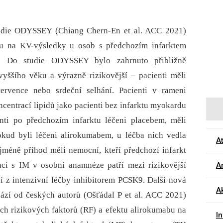
tudie ODYSSEY (Chiang Chern-En et al. ACC 2021)
bu na KV-výsledky u osob s předchozím infarktem
 Do studie ODYS­SEY bylo zahrnuto přibližně
yššího věku a výrazně rizikovější –⁠ pacienti měli
ntervence nebo srdeční selhání. Pacienti v rameni
ncentrací lipidů jako pacienti bez infarktu myokardu
nti po předchozím infarktu léčeni placebem, měli
okud byli léčeni alirokumabem, u léčba nich vedla
A
jméně příhod měli nemocní, kteří předchozí infarkt
inci s IM v osobní anamnéze patří mezi rizikovější
Ar
jí z intenzivní léčby inhibitorem PCSK9. Další nová
Ak
hází od českých autorů (Ošťádal P et al. ACC 2021)
ých rizikových faktorů (RF) a efektu alirokumabu na
I