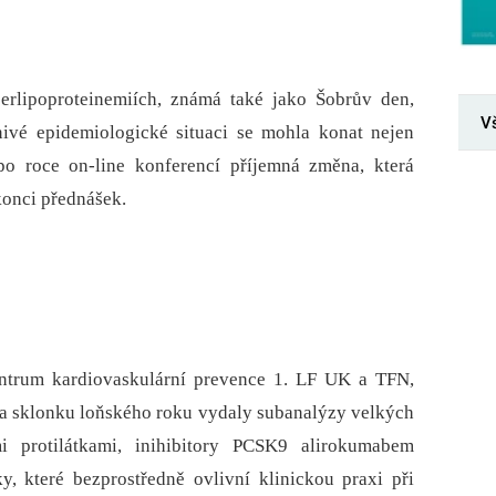
erlipoproteinemiích, známá také jako Šobrův den,
V
nivé epidemiologické situaci se mohla konat nejen
 po roce on-line konferencí příjemná změna, která
konci přednášek.
entrum kardiovaskulární prevence 1. LF UK a TFN,
 na sklonku loňského roku vydaly subanalýzy velkých
mi protilátkami, inihibitory PCSK9 alirokumabem
, které bezprostředně ovlivní klinickou praxi při