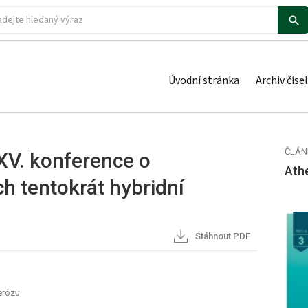
Úvodní stránka
Archiv čísel
ČLÁN
XV. konference o
Ath
h tentokrát hybridní
Stáhnout PDF
erózu