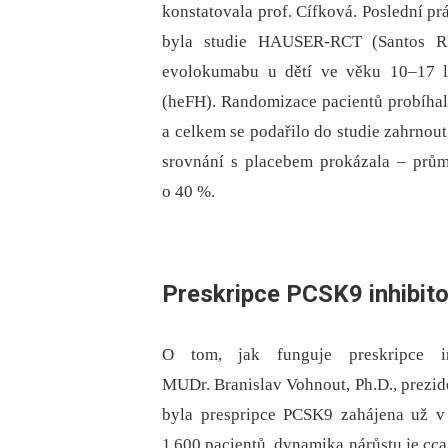
konstatovala prof. Cífková. Poslední pr
byla studie HAUSER-RCT (Santos RD
evolokumabu u dětí ve věku 10–17 let
(heFH). Randomizace pacientů probíha
a celkem se podařilo do studie zahrnou
srovnání s placebem prokázala –⁠ pr
o 40 %.
Preskripce PCSK9 inhibit
O tom, jak funguje preskripce i
MUDr. Branislav Vohnout, Ph.D., prezid
byla prespripce PCSK9 zahájena už v
1 600 pacientů, dynamika nárůstu je cc