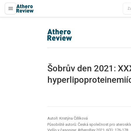
proLékaře.cz
proLékaře.cz
Šobrův den 2021: XX
hyperlipoproteinemiíc
Autoři: Kristýna Čillíková
Působiště autorů: Česká společnost pro ateroskl
Vyšlo v časopise:
AtheroRev 2021; 6(3): 176-178