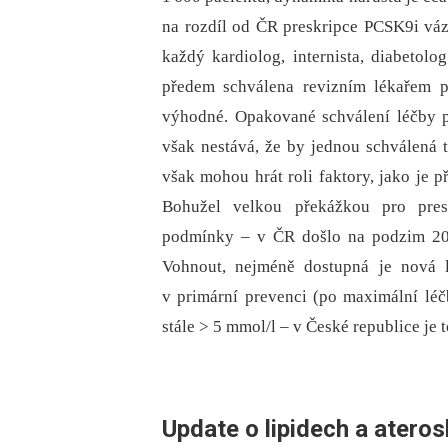
na rozdíl od ČR preskripce PCSK9i vázá
každý kardiolog, internista, diabetol
předem schválena revizním lékařem po
výhodné. Opakované schválení léčby p
však nestává, že by jednou schválená t
však mohou hrát roli faktory, jako je 
Bohužel velkou překážkou pro pres
podmínky –⁠ v ČR došlo na podzim 202
Vohnout, nejméně dostupná je nová l
v primární prevenci (po maximální lé
stále > 5 mmol/l –⁠ v České republice je 
Update o lipidech a ateros