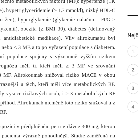
 těchto metabolických faktorů (MF): hypertenze (TK
), hypetriglyceridemie (≥ 1,7 mmol/l), nízký HDL-C
 žen), hyper­glykemie (glyk­emie nalačno –⁠ FPG ≥
ykemii), obezita (≥ BMI 30), diabetes (definovaný
Nejč
antidiabetické medikace). Vliv alirokumabu byl
nebo < 3 MF, a to po vyřazení populace s diabetem.
ní populace spojeny s významně vyšším rizikem
ognózu měli ti, kteří měli ≥ 3 MF ve srovnání
 3 MF. Alirokoumab snižoval riziko MACE v obou
raznější u těch, kteří měli více metabolických RF.
dy vysoce rizikových osob, i ≥ 3 metabolických RF
příhod. Alirokumab nicméně toto riziko snižoval a z
 RF.
ispozici v předplněném peru v dávce 300 mg, kterou
o pacienta výrazně pohodlnější. Studie zaměřená na