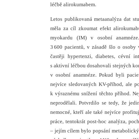
léčbě alirokumabem.
Letos publikovaná metaanalýza dat s
měla za cíl zkoumat efekt alirokuma
myokardu (IM) v osobní anamnéze.
3 600 pacientů, v zásadě šlo o osoby v
častěji hypertenzi, diabetes, cévní i
s aktivní léčbou dosahovali stejných ko
v osobní anamnéze. Pokud byli pacie
nejvíce sledovaných KV-příhod, ale p
k výraznému snížení těchto příhod. Ne
neprodělali. Potvrdilo se tedy, že jed
nemocné, kteří ale také nejvíce profitu
práce, tentokrát post-hoc analýza, poc
–⁠ jejím cílem bylo popsání metabolick