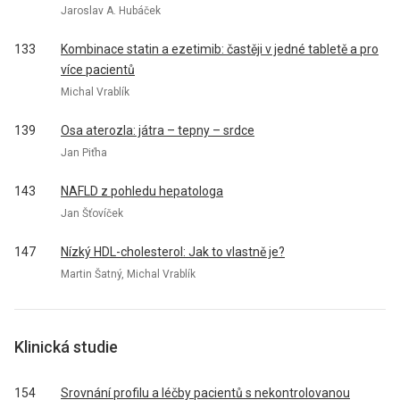
Jaroslav A. Hubáček
133
Kombinace statin a ezetimib: častěji v jedné tabletě a pro
více pacientů
Michal Vrablík
139
Osa aterozla: játra – tepny – srdce
Jan Piťha
143
NAFLD z pohledu hepatologa
Jan Šťovíček
147
Nízký HDL-cholesterol: Jak to vlastně je?
Martin Šatný, Michal Vrablík
Klinická studie
154
Srovnání profilu a léčby pacientů s nekontrolovanou