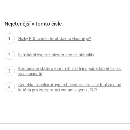
Nejčtenější v tomto čísle
Nízký HDL-cholesterol: Jak to vlastně je?
Familiární hypercholesterolemie: aktuality
Kombinace statin a ezetimib: častěji v jedné tabletě a pro
více pacientů
Genetika familiární hypercholesterolemie: aktualizovaná
kritéria pro interpretaci variant v genu LDLR