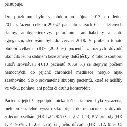
přistupuje.
Do průzkumu bylo v období od října 2013 do ledna
2015 zařazeno celkem 29 047 pacientů starších 65 let léčených
statiny, antihypertenzivy, perorálními antidiabetiky a anti­
agregancii, sledováni byli do června 2018. V průběhu tohoto
období celkem 5 819 (20,0 %) pacientů z různých důvodů
ukončilo léčbu statinem beze změny další léčby. Z tohoto souboru
autoři srovnávali 4 010 pacientů (68,9 %) se stejným počtem
nemocných, do jejichž chronické medikace nebylo nijak
zasahováno. Šlo o srovnatelné skupiny pacientů, které se nelišily
ve věku, pohlaví, ani počtu či druhu komorbidit.
Pacienti, jejichž hypolipidemická léčba statinem byla vysazena,
měli prokazatelně vyšší riziko přijetí do nemocnice z důvodu
srdečního selhání (HR 1,24; 95% CI 1,07–1,43) KV-příhody (HR
1,14; 95% CI 1,03–1,26), či jiného důvodu (HR 1,12; 95% CI