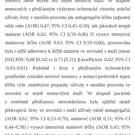
směrech méně léčené než stejně nemocní muži. Ve skupině
nemocných s předčasným výskytem isch­emické choroby srdeční
užívaly ženy v menším procentu jak antiagregační léčbu (adjusted
odds ratio [AOR] 0,47; 95% CI 0,45–0,50), tak jakoukoli terapii
statinem (AOR 0,62; 95% CI 0,59–0,66) či vysoce intenzivní
statinovou léčbu (AOR 0,63; 95% CI 0,59–0,66), pozorována
byla i nižší adherence k léčbě statinem ve srovnání s muži (mean
[SD] PDC 0,68 [0,34] vs 0,73 [0,31]; β-koefficient -0,02; 95% CI
-0,03–0,01). Podobně i ženy s předčasným ischemickým
postižením centrální nervové soustavy a nemocí periferních tepen
léčbu výše zmíněnými preparáty užívaly v menším procentu ve
srovnání se stejně nemocnými muži. Ve skupině pacientů
s extrémně předčasnou aterosklerózou byla zjištění stejně
překvapivá: ženy ve srovnání s muži užívaly méně antiagregační
(AOR 0,61; 95% CI 0,53–0,70), statinové (AOR 0,51; 95% CI
0,44–0,58) i vysoce intenzivní statinové léčby (AOR 0,45; 95%