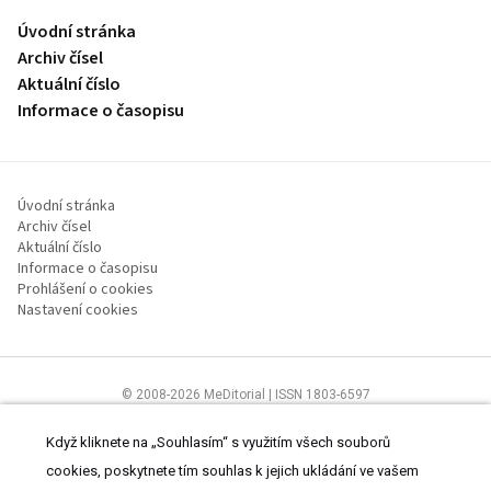
Úvodní stránka
Archiv čísel
Aktuální číslo
Informace o časopisu
Úvodní stránka
Archiv čísel
Aktuální číslo
Informace o časopisu
Prohlášení o cookies
Nastavení cookies
© 2008-2026 MeDitorial | ISSN 1803-6597
Stránky proLékaře.cz jsou určeny výhradně odborníkům ve
zdravotnictví.
Čtěte prohlášení
a
Zásady zpracování osobních údajů
.
Když kliknete na „Souhlasím“ s využitím všech souborů
cookies, poskytnete tím souhlas k jejich ukládání ve vašem