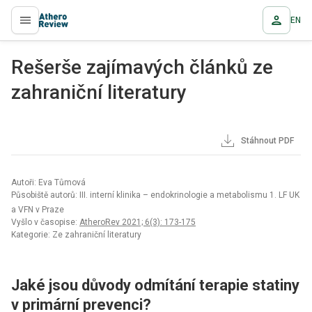
EN
proLékaře.cz
Rešerše zajímavých článků ze
zahraniční literatury
Stáhnout PDF
Autoři: Eva Tůmová
Působiště autorů: III. interní klinika – endokrinologie a metabolismu 1. LF UK
a VFN v Praze
Vyšlo v časopise:
AtheroRev 2021; 6(3): 173-175
Kategorie: Ze zahraniční literatury
Jaké jsou důvody odmítání terapie statiny
v primární prevenci?