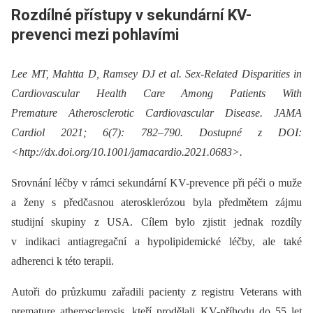
Rozdílné přístupy v sekundární KV-
prevenci mezi pohlavími
Lee MT, Mahtta D, Ramsey DJ et al. Sex-Related Disparities in
Cardiovascular Health Care Among Patients With
Premature Atherosclerotic Cardiovascular Disease. JAMA
Cardiol 2021; 6(7): 782–790. Dostupné z DOI:
<http://dx.doi.org/10.1001/jamacardio.2021.0683>.
Srovnání léčby v rámci sekundární KV-prevence při péči o muže
a ženy s předčasnou aterosklerózou byla předmětem zájmu
studijní skupiny z USA. Cílem bylo zjistit jednak rozdíly
v indikaci antiagregační a hypolipidemické léčby, ale také
adherenci k této terapii.
Autoři do průzkumu zařadili pacienty z registru Veterans with
premature atherosclerosis, kteří prodělali KV-příhodu do 55 let