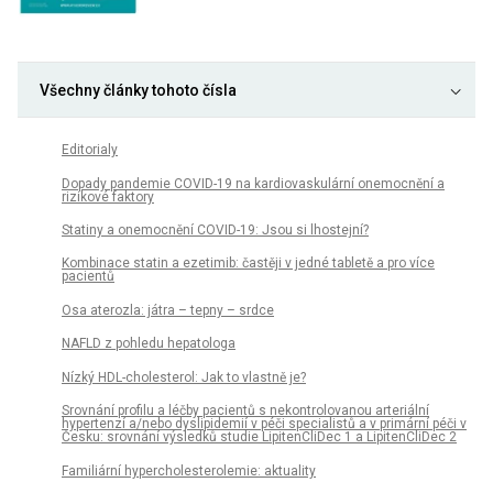
Všechny články tohoto čísla
Editorialy
Dopady pandemie COVID-19 na kardiovaskulární onemocnění a
rizikové faktory
Statiny a onemocnění COVID-19: Jsou si lhostejní?
Kombinace statin a ezetimib: častěji v jedné tabletě a pro více
pacientů
Osa aterozla: játra – tepny – srdce
NAFLD z pohledu hepatologa
Nízký HDL-cholesterol: Jak to vlastně je?
Srovnání profilu a léčby pacientů s nekontrolovanou arteriální
hypertenzí a/nebo dyslipidemií v péči specialistů a v primární péči v
Česku: srovnání výsledků studie LipitenCliDec 1 a LipitenCliDec 2
Familiární hypercholesterolemie: aktuality