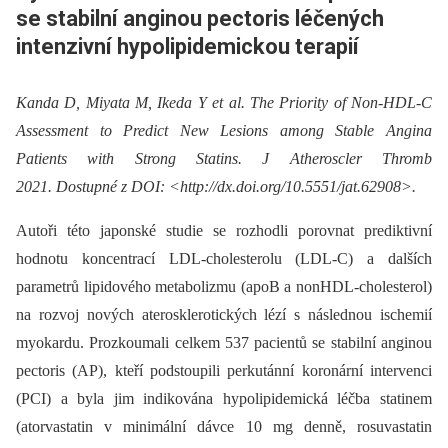
se stabilní anginou pectoris léčených
intenzivní hypolipidemickou terapií
Kanda D, Miyata M, Ikeda Y et al. The Priority of Non-HDL-C
Assessment to Predict New Lesions among Stable Angina
Patients with Strong Statins. J Atheroscler Thromb
2021. Dostupné z DOI: <http://dx.doi.org/10.5551/jat.62908>.
Autoři této japonské studie se rozhodli porovnat prediktivní
hodnotu koncentrací LDL-cholesterolu (LDL-C) a dalších
parametrů lipidového metabolizmu (apoB a nonHDL-cholesterol)
na rozvoj nových aterosklerotických lézí s následnou ischemií
myokardu. Prozkoumali celkem 537 pacientů se stabilní anginou
pectoris (AP), kteří podstoupili perkutánní koronární intervenci
(PCI) a byla jim indikována hypolipidemická léčba statinem
(atorvastatin v minimální dávce 10 mg denně, rosuvastatin