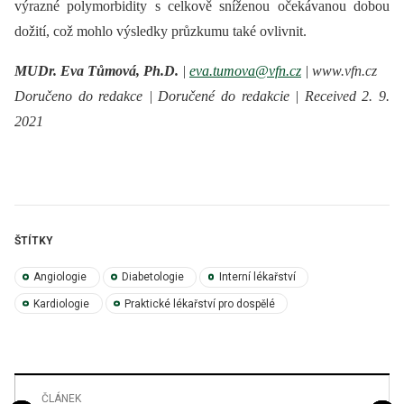
výrazné polymorbidity s celkově sníženou očekávanou dobou
dožití, což mohlo výsledky průzkumu také ovlivnit.
MUDr. Eva Tůmová, Ph.D.
|
eva.tumova@vfn.cz
| www.vfn.cz
Doručeno do redakce | Doručené do redakcie | Received 2. 9.
2021
ŠTÍTKY
Angiologie
Diabetologie
Interní lékařství
Kardiologie
Praktické lékařství pro dospělé
ČLÁNEK