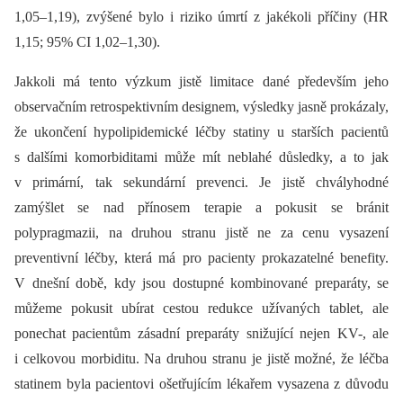
1,05–1,19), zvýšené bylo i riziko úmrtí z jakékoli příčiny (HR
1,15; 95% CI 1,02–1,30).
Jakkoli má tento výzkum jistě limitace dané především jeho
observačním retrospektivním designem, výsledky jasně prokázaly,
že ukončení hypolipidemické léčby statiny u starších pacientů
s dalšími komorbiditami může mít neblahé důsledky, a to jak
v primární, tak sekundární prevenci. Je jistě chvályhodné
zamýšlet se nad přínosem terapie a pokusit se bránit
polypragmazii, na druhou stranu jistě ne za cenu vysazení
preventivní léčby, která má pro pacienty prokazatelné benefity.
V dnešní době, kdy jsou dostupné kombinované preparáty, se
můžeme pokusit ubírat cestou redukce užívaných tablet, ale
ponechat pacientům zásadní preparáty snižující nejen KV-, ale
i celkovou morbiditu. Na druhou stranu je jistě možné, že léčba
statinem byla pacientovi ošetřujícím lékařem vysazena z důvodu