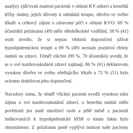
analýzy zjišťovali znalosti pacientů v oblasti KV-zdraví a benefitů
léčby statiny, jejich důvody k odmítání terapie, důvěru ve svého
lékaře a celkový zájem o zdravotní péči v oblasti KVO. 69 %
účastníků průzkumu (49) mělo středoškolské vzdělání, 58 % (41)
osob uvedlo, že si nejsou vědomi doporučení užívat
hypolipidemickou terapii a 69 % (49) neznalo pozitivní efekty
statinů na zdraví. Téměř všichni (99 %, 70 účastníků) uvedli, že
se o své kardiovaskulární zdraví zajímají, 86 % (61) deklarovalo
vysokou důvěru ve svého ošetřujícího lékaře a 72 % (51) bylo
ochotno dodržovat jeho doporučení.
Navzdory tomu, že téměř všichni pacienti uvedli vysokou míru
zájmu o své kardiovaskulární zdraví, o benefitu statinů mělo
povědomí jen malé množství osob a ještě méně z pacientů
indikovaných k hypolipidemické léčbě o tomto faktu bylo
obeznámeno. Z průzkumu jasně vyplývá nutnost naše pacienty