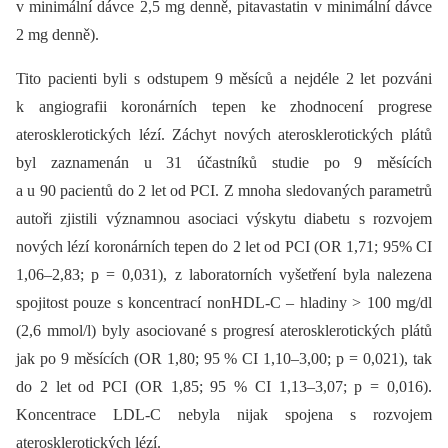
v minimální dávce 2,5 mg denně, pitavastatin v minimální dávce
2 mg denně).
Tito pacienti byli s odstupem 9 měsíců a nejdéle 2 let pozváni
k angiografii koronárních tepen ke zhodnocení progrese
aterosklerotických lézí. Záchyt nových aterosklerotických plátů
byl zaznamenán u 31 účastníků studie po 9 měsících
a u 90 pacientů do 2 let od PCI. Z mnoha sledovaných parametrů
autoři zjistili významnou asociaci výskytu diabetu s rozvojem
nových lézí koronárních tepen do 2 let od PCI (OR 1,71; 95% CI
1,06–2,83; p = 0,031), z laboratorních vyšetření byla nalezena
spojitost pouze s koncentrací nonHDL-C –⁠ hladiny > 100 mg/dl
(2,6 mmol/l) byly asociované s progresí aterosklerotických plátů
jak po 9 měsících (OR 1,80; 95 % CI 1,10–3,00; p = 0,021), tak
do 2 let od PCI (OR 1,85; 95 % CI 1,13–3,07; p = 0,016).
Koncentrace LDL-C nebyla nijak spojena s rozvojem
aterosklerotických lézí.