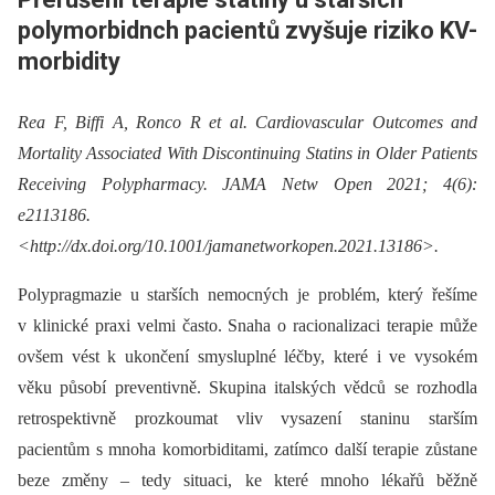
polymorbidnch pacientů zvyšuje riziko KV-
morbidity
Rea F, Biffi A, Ronco R et al. Cardiovascular Outcomes and
Mortality Associated With Discontinuing Statins in Older Patients
Receiving Polypharmacy. JAMA Netw Open 2021; 4(6):
e2113186.
<http://dx.doi.org/10.1001/jamanetworkopen.2021.13186>.
Polypragmazie u starších nemocných je problém, který řešíme
v klinické praxi velmi často. Snaha o racionalizaci terapie může
ovšem vést k ukončení smysluplné léčby, které i ve vysokém
věku působí preventivně. Skupina italských vědců se rozhodla
retrospektivně prozkoumat vliv vysazení staninu starším
pacientům s mnoha komorbiditami, zatímco další terapie zůstane
beze změny –⁠ tedy situaci, ke které mnoho lékařů běžně