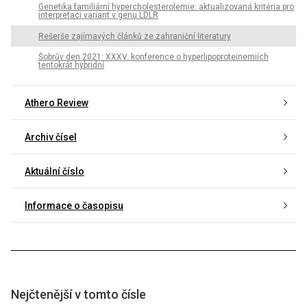
Genetika familiární hypercholesterolemie: aktualizovaná kritéria pro
interpretaci variant v genu LDLR
Rešerše zajímavých článků ze zahraniční literatury
Šobrův den 2021: XXXV. konference o hyperlipoproteinemiích
tentokrát hybridní
Athero Review
Archiv čísel
Aktuální číslo
Informace o časopisu
Nejčtenější v tomto čísle