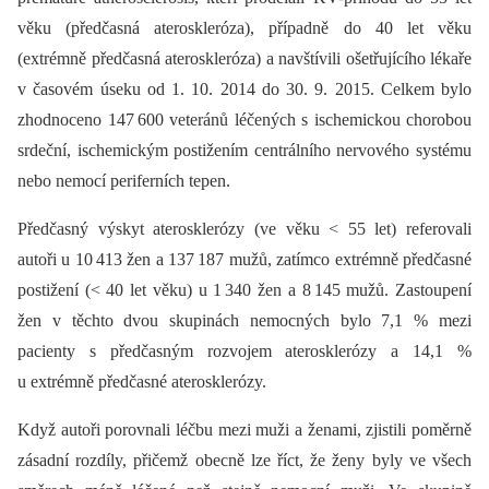
věku (předčasná ateroskleróza), případně do 40 let věku
(extrémně předčasná ateroskleróza) a navštívili ošetřujícího lékaře
v časovém úseku od 1. 10. 2014 do 30. 9. 2015. Celkem bylo
zhodnoceno 147 600 veteránů léčených s ischemickou chorobou
srdeční, ischemickým postižením centrálního nervového systému
nebo nemocí periferních tepen.
Předčasný výskyt aterosklerózy (ve věku < 55 let) referovali
autoři u 10 413 žen a 137 187 mužů, zatímco extrémně předčasné
postižení (< 40 let věku) u 1 340 žen a 8 145 mužů. Zastoupení
žen v těchto dvou skupinách nemocných bylo 7,1 % mezi
pacienty s předčasným rozvojem aterosklerózy a 14,1 %
u extrémně předčasné aterosklerózy.
Když autoři porovnali léčbu mezi muži a ženami, zjistili poměrně
zásadní rozdíly, přičemž obecně lze říct, že ženy byly ve všech