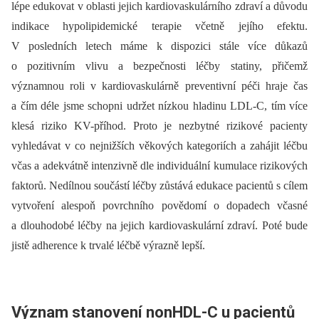
lépe edukovat v oblasti jejich kardiovaskulárního zdraví a důvodu
indikace hypolipidemické terapie včetně jejího efektu.
V posledních letech máme k dispozici stále více důkazů
o pozitivním vlivu a bezpečnosti léčby statiny, přičemž
významnou roli v kardiovaskulárně preventivní péči hraje čas
a čím déle jsme schopni udržet nízkou hladinu LDL-C, tím více
klesá riziko KV-příhod. Proto je nezbytné rizikové pacienty
vyhledávat v co nejnižších věkových kategoriích a zahájit léčbu
včas a adekvátně intenzivně dle individuální kumulace rizikových
faktorů. Nedílnou součástí léčby zůstává edukace pacientů s cílem
vytvoření alespoň povrchního povědomí o dopadech včasné
a dlouhodobé léčby na jejich kardiovaskulární zdraví. Poté bude
jistě adherence k trvalé léčbě výrazně lepší.
Význam stanovení nonHDL-C u pacientů