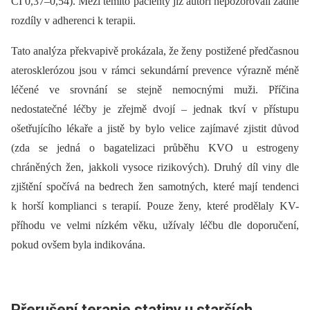
CI 0,37–0,54). Mezi těmito pacienty již autoři nepozorovali žádné
rozdíly v adherenci k terapii.
Tato analýza překvapivě prokázala, že ženy postižené předčasnou
aterosklerózou jsou v rámci sekundární prevence výrazně méně
léčené ve srovnání se stejně nemocnými muži. Příčina
nedostatečné léčby je zřejmě dvojí –⁠ jednak tkví v přístupu
ošetřujícího lékaře a jistě by bylo velice zajímavé zjistit důvod
(zda se jedná o bagatelizaci průběhu KVO u estrogeny
chráněných žen, jakkoli vysoce rizikových). Druhý díl viny dle
zjištění spočívá na bedrech žen samotných, které mají tendenci
k horší komplianci s terapií. Pouze ženy, které prodělaly KV-
příhodu ve velmi nízkém věku, užívaly léčbu dle doporučení,
pokud ovšem byla indikována.
Přerušení terapie statiny u starších