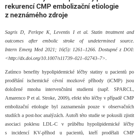
rekurencí CMP embolizační etiologie
z neznámého zdroje
Sagris D, Perlepe K, Leventis I et al. Statin treatment and
outcomes after embolic stroke of undetermined source.
Intern Emerg Med 2021; 16(5): 1261–1266. Dostupné z DOI:
<http://dx.doi.org/10.1007/s11739–021–02743–7>.
Zatímco benefity hypolipidemické léčby statiny u pacientů po
prodělání ischemické cévní mozkové příhody (iCMP) jsou
doložené mnoha intervenčními studiemi (např. SPARCL,
Amarenco P et al. Stroke, 2009), efekt této léčby v případě CMP
embolizační etiologie byl zaznamenán pouze v observačních
studiích a post-hoc analýzách. Autoři této studie se pokusili zjistit
asociaci poklesu LDL-C v průběhu hypolipidemické léčby
s incidencí KV-příhod u pacientů, kteří prodělali CMP