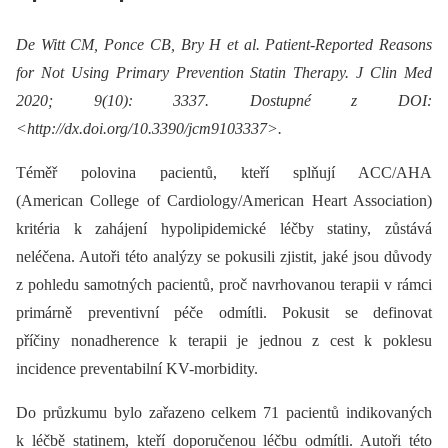
De Witt CM, Ponce CB, Bry H et al. Patient-Reported Reasons
for Not Using Primary Prevention Statin Therapy. J Clin Med
2020; 9(10): 3337. Dostupné z DOI:
<http://dx.doi.org/10.3390/jcm9103337>.
Téměř polovina pacientů, kteří splňují ACC/AHA
(American College of Cardiology/American Heart Association)
kritéria k zahájení hypolipidemické léčby statiny, zůstává
neléčena. Autoři této analýzy se pokusili zjistit, jaké jsou důvody
z pohledu samotných pacientů, proč navrhovanou terapii v rámci
primárně preventivní péče odmítli. Pokusit se definovat
příčiny nonadherence k terapii je jednou z cest k poklesu
incidence preventabilní KV-morbidity.
Do průzkumu bylo zařazeno celkem 71 pacientů indikovaných
k léčbě statinem, kteří doporučenou léčbu odmítli. Autoři této