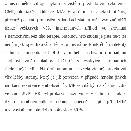
z neznámého zdroje byla nezávislým prediktorem rekurence
CMP, ale také incidence MACE a úmrtí z jakékoli příčiny,
přičemž pacienti propuštěni s indikací statinu měli výrazně nižší
riziko veškerých výše jmenovaných příhod ve srovnání
s nemocnými bez této terapie. Slabinou této studie je jistě fakt, že
není nijak specifikována léčba a neznáme konkrétní molekuly
statinu či koncentrace LDL-C v průběhu sledování a případnou
spojitost změn hladiny LDL-C s výskytem primárních
sledovaných cílů. Na druhou stranu je zcela zřejmý protektivní
vliv léčby statiny, který je již potvrzen v případě mnoha jiných
indikací, rekurence embolizační CMP se zdá být další z nich. Již
ve studii JUPITER byl prokázán pozitivní vliv statinů na pokles
rizika tromboembolické nemoci obecně, např. při léčbě
rosuvastatinem toto riziko pokleslo o 50 %.