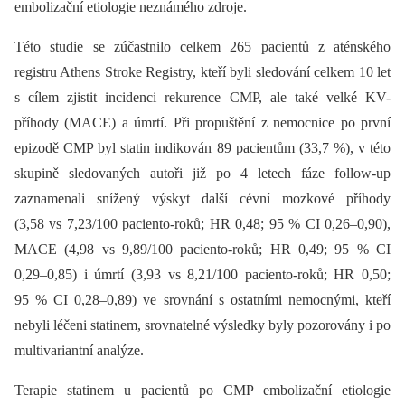
embolizační etiologie neznámého zdroje.
Této studie se zúčastnilo celkem 265 pacientů z aténského
registru Athens Stroke Registry, kteří byli sledování celkem 10 let
s cílem zjistit incidenci rekurence CMP, ale také velké KV-
příhody (MACE) a úmrtí. Při propuštění z nemocnice po první
epizodě CMP byl statin indikován 89 pacientům (33,7 %), v této
skupině sledovaných autoři již po 4 letech fáze follow-up
zaznamenali snížený výskyt další cévní mozkové příhody
(3,58 vs 7,23/100 paciento-roků; HR 0,48; 95 % CI 0,26–0,90),
MACE (4,98 vs 9,89/100 paciento-roků; HR 0,49; 95 % CI
0,29–0,85) i úmrtí (3,93 vs 8,21/100 paciento-roků; HR 0,50;
95 % CI 0,28–0,89) ve srovnání s ostatními nemocnými, kteří
nebyli léčeni statinem, srovnatelné výsledky byly pozorovány i po
multivariantní analýze.
Terapie statinem u pacientů po CMP embolizační etiologie