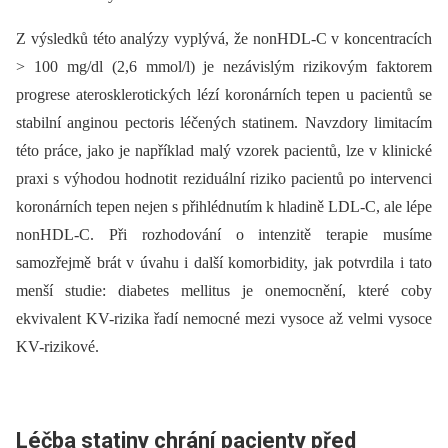
Z výsledků této analýzy vyplývá, že nonHDL-C v koncentracích
> 100 mg/dl (2,6 mmol/l) je nezávislým rizikovým faktorem
progrese aterosklerotických lézí koronárních tepen u pacientů se
stabilní anginou pectoris léčených statinem. Navzdory limitacím
této práce, jako je například malý vzorek pacientů, lze v klinické
praxi s výhodou hodnotit reziduální riziko pacientů po intervenci
koronárních tepen nejen s přihlédnutím k hladině LDL-C, ale lépe
nonHDL-C. Při rozhodování o intenzitě terapie musíme
samozřejmě brát v úvahu i další komorbidity, jak potvrdila i tato
menší studie: diabetes mellitus je onemocnění, které coby
ekvivalent KV-rizika řadí nemocné mezi vysoce až velmi vysoce
KV-rizikové.
Léčba statiny chrání pacienty před