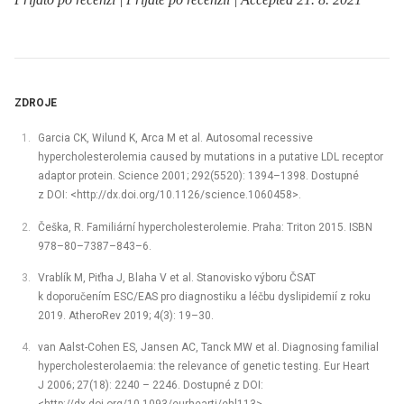
ZDROJE
Garcia CK, Wilund K, Arca M et al. Autosomal recessive
hypercholesterolemia caused by mutations in a putative LDL receptor
adaptor protein. Science 2001; 292(5520): 1394–1398. Dostupné
z DOI: <http://dx.doi.org/10.1126/science.1060458>.
Češka, R. Familiární hypercholesterolemie. Praha: Triton 2015. ISBN
978–80–7387–843–6.
Vrablík M, Piťha J, Blaha V et al. Stanovisko výboru ČSAT
k doporučením ESC/EAS pro diagnostiku a léčbu dyslipidemií z roku
2019. AtheroRev 2019; 4(3): 19–30.
van Aalst-Cohen ES, Jansen AC, Tanck MW et al. Diagnosing familial
hypercholesterolaemia: the relevance of genetic testing. Eur Heart
J 2006; 27(18): 2240 –⁠ 2246. Dostupné z DOI: