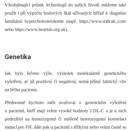
Všeobjímající průnik technologií do našich životů můžeme také
použít i při výpočtu bodových škál užívaných běžně k diagnóze
familiární hypercholesterolemie (např. https://www.mdcalc.com/
nebo https://www.heartuk.org.uk).
Genetika
Jak bylo řečeno výše, výsledek molekulárně genetického
vyšetření, ať již pozitivní či negativní, nemá přímý faktický vliv
na léčbu pacienta.
Přednostně bychom měli uvažovat o genetickém vyšetření
u pacientů, kteří mají velmi vysoké hodnoty LDL-C a je u nich
podezření na homozygotní či smíšeně heterozygotní konstelaci
mutací pro FH, dále pak u pacientů s těžkými nebo velmi časně se