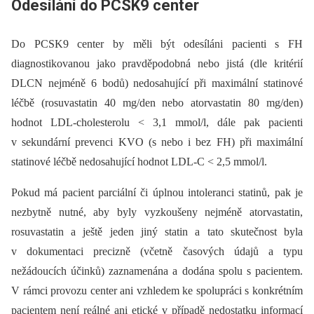
Odesílání do PCSK9 center
Do PCSK9 center by měli být odesíláni pacienti s FH
diagnostikovanou jako pravděpodobná nebo jistá (dle kritérií
DLCN nejméně 6 bodů) nedosahující při maximální statinové
léčbě (rosuvastatin 40 mg/den nebo atorvastatin 80 mg/den)
hodnot LDL-cholesterolu < 3,1 mmol/l, dále pak pacienti
v sekundární prevenci KVO (s nebo i bez FH) při maximální
statinové léčbě nedosahující hodnot LDL-C < 2,5 mmol/l.
Pokud má pacient parciální či úplnou intoleranci statinů, pak je
nezbytně nutné, aby byly vyzkoušeny nejméně atorvastatin,
rosuvastatin a ještě jeden jiný statin a tato skutečnost byla
v dokumentaci precizně (včetně časových údajů a typu
nežádoucích účinků) zaznamenána a dodána spolu s pacientem.
V rámci provozu center ani vzhledem ke spolupráci s konkrétním
pacientem není reálné ani etické v případě nedostatku informací