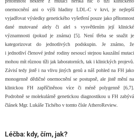
přítomnost některé z mutací neříká nic o tíži klinického
onemocnění ani o výši hladiny LDL-C v krvi, je nejlepší
vyjadřovat výsledky genetického vyšetření pouze jako přítomnost
dané mutované alely či alel s vysvětlením její klinické
významnosti (pokud je známa) [5]. Není třeba se snažit je
kategorizovat do jednotlivých podskupin. Je známo, že
i jednotliví členové jedné rodiny nesoucí stejnou kauzální mutaci
mohou mít různou tíži jak laboratorních, tak i klinických projevů.
Závisí tedy jistě i na vlivu jiných genů a náš pohled na FH jako
monogenně dědičné onemocnění se postupně, ale jistě mění na
klinickou FH zapříčiněnou více či méně polygenně [6,7].
Podrobně se molekulárně genetickou diagnostikou u FH zabývá
článek Mgr. Lukáše Tichého v tomto čísle AtheroReview.
Léčba: kdy, čím, jak?