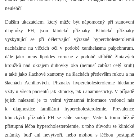
neulehčí.
Dalším ukazatelem, který může být nápomocný při stanovení
diagnózy FH, jsou klinické příznaky. Klinické příznaky
vyskytující se při déletrvající výrazné hypercholesterolemii
nacházíme na víčcích očí v podobě xanthelasma palpebrarum,
dále jako arcus lipoides corneae v podobě stříbřitě žlutavých
kroužků nad okrajem duhovky oka (nemusí zabírat celý kruh)
a také jako šlachové xantomy na šlachách především rukou a na
šlachách Achillových. Příznaky hypercholesterolemie hledáme
vždy u všech pacientů jak klinicky, tak i anamnesticky. V případě
jejich nalezení je to velmi významná informace vedoucí nás
k diagnostice familiární hypercholesterolemie. Prevalence
klinických příznaků FH se stále snižuje. Vede k tomu běžně
přístupná léčba hypercholesterolemie, z toho důvodu se klinické
známky buď ani nevytvoří, nebo mohou s léčbou postupně