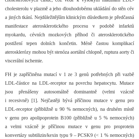
cholesterolu v plazmě a jeho dlouhodobému ukládání do stěn cév
a jiných tkání. Nejdůležitějším klinickým důsledkem je předčasná
manifestace aterosklerotického procesu v podobě infarktů
myokardu, cévních mozkových příhod či aterosklerotického
postižení tepen dolních končetin. Méně častou komplikací
aterosklerózy mohou být stenóza aortální chlopně, ruptura aorty či
viscerální ischemie.
FH je zapříčiněna mutací v 1 ze 3 genů potřebných při vazbě
LDL-částice na LDL-receptor na povrchu hepatocytu. Mutace
jsou přenášeny autosomálně dominantně (velmi vzácně
i recesivně) [1]. Nejčastěji bývá příčinou mutace v genu pro
LDL-receptor (přibližně u 90 % nemocných), na druhém místě
v genu pro apolipoprotein B100 (přibližně u 5 % nemocných)
a velmi vzácně je příčinou mutace v genu pro proprotein
konvertázy subtilizin/kexin typu 9 –⁠ PCSK9 (< 1 % nemocných)