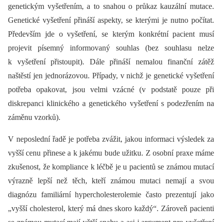
genetickým vyšetřením, a to snahou o průkaz kauzální mutace.
Genetické vyšetření přináší aspekty, se kterými je nutno počítat.
Především jde o vyšetření, se kterým konkrétní pacient musí
projevit písemný informovaný souhlas (bez souhlasu nelze
k vyšetření přistoupit). Dále přináší nemalou finanční zátěž
naštěstí jen jednorázovou. Případy, v nichž je genetické vyšetření
potřeba opakovat, jsou velmi vzácné (v podstatě pouze při
diskrepanci klinického a genetického vyšetření s podezřením na
záměnu vzorků).
V neposlední řadě je potřeba zvážit, jakou informaci výsledek za
vyšší cenu přinese a k jakému bude užitku. Z osobní praxe máme
zkušenost, že kompliance k léčbě je u pacientů se známou mutací
výrazně lepší než těch, kteří známou mutaci nemají a svou
diagnózu familiární hypercholesterol­emie často prezentují jako
„vyšší cholesterol, který má dnes skoro každý“. Zároveň pacienti