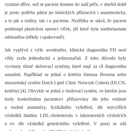
vymizet dříve, než se pacient dostane do naší péče, v dnešní době
je proto potřeba pátrat po klinických příznacích i anamnesticky,
a to jak u rodiny, tak i u pacienta. Nezřídka se stává, že pacient
podstoupí plastickou operaci víček, při které byla xanthelasmata
odstraněna (někdy i opakovaně).
Jak vyplývá z výše uvedeného, klinická diagnostika FH není
vždy zcela jednoduchá a jednoznačná. Z toho důvodu byly
vyvinuty různé skórovací systémy, které mají za cíl diagnostiku
usnadnit. Například se jedná o kritéria Simona Brooma nebo
nizozemský systém Dutch Lipid Clinic Network Criteria (DLCN-
kritéria) [4]. Obvykle se jedná o bodovací systém, ve kterém jsou
body konkrétnímu pacientovi přiřazovány dle jeho rodinné
a osobní anamnézy, fyzikálního vyšetření, dle nejvyšších
výsledků hladiny LDL-cholesterolu v laboratorních výsledcích
a ev. dle výsledků genetického vyšetření. V praxi se zdá