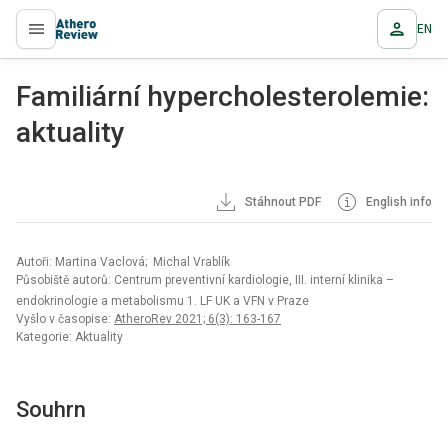
EN
proLékaře.cz
Familiární hypercholesterolemie:
aktuality
Stáhnout PDF
English info
Autoři: Martina Vaclová; Michal Vrablík
Působiště autorů: Centrum preventivní kardiologie, III. interní klinika –
endokrinologie a metabolismu 1. LF UK a VFN v Praze
Vyšlo v časopise:
AtheroRev 2021; 6(3): 163-167
Kategorie: Aktuality
Souhrn