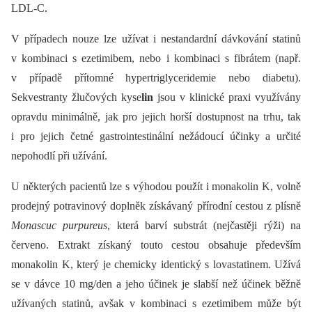
LDL-C.
V případech nouze lze užívat i nestandardní dávkování statinů
v kombinaci s ezetimibem, nebo i kombinaci s fibrátem (např.
v případě přítomné hypertriglyceridemie nebo diabetu).
Sekvestranty žlučových kyse
lin
jsou v klinické praxi využívány
opravdu minimálně, jak pro jejich horší dostupnost na trhu, tak
i pro jejich četné gastrointestinální nežádoucí účinky a určité
nepohodlí při užívání.
U některých pacientů lze s výhodou použít i monakolin K, volně
prodejný potravinový doplněk získávaný přírodní cestou z plísně
Monascuc purpureus
, která barví substrát (nejčastěji rýži) na
červeno. Extrakt získaný touto cestou obsahuje především
monakolin K, který je chemicky identický s lovastatinem. Užívá
se v dávce 10 mg/den a jeho účinek je slabší než účinek běžně
užívaných statinů, avšak v kombinaci s ezetimibem může být