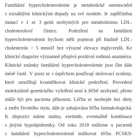
Familiární hypercholesterolemie je metabolické onemocnění
s rozsáhlými klinickými dopady na své nositele. Je zapříčiněna
mutací v 1 ze 3 genů nezbytných pro metabolizmus LDL-
cholesterolové částice. Podezření na familiární
hypercholesterolemii bychom měli pojmout při hladině LDL-
cholesterolu > 5 mmol/l bez výrazné elevace triglyceridů. Ke
klinické diagnóze významně přispívá pozitivní rodinná anamnéza.
Klinické známky familiární hypercholesterolemie jsou čím dále
méně časté. V praxi se s úspěchem používají skórovací systémy,
které umožňují kvantifikovat klinické podezření. Provedení
molekulárně genetického vyšetření není k léčbě nezbytné, přesto
může být pro pacienta přínosem. Léčba se neobejde bez diety
a změn životního stylu, dále je zahajována léčba farmakologická.
K dispozici máme statiny, ezetimib, eventuálně kombinace
s jinými hypolipidemiky. Od roku 2018 můžeme u pacientů
s familiární hypercholesterolemií indikovat léčbu PCSK9-