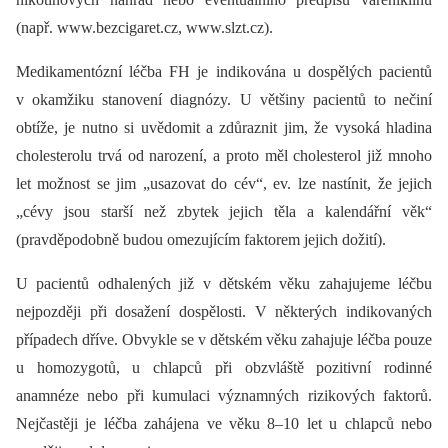
(např. www.bezcigaret.cz, www.slzt.cz).
Medikamentózní léčba FH je indikována u dospělých pacientů
v okamžiku stanovení diagnózy. U většiny pacientů to nečiní
obtíže, je nutno si uvědomit a zdůraznit jim, že vysoká hladina
cholesterolu trvá od narození, a proto měl cholesterol již mnoho
let možnost se jim „usazovat do cév“, ev. lze nastínit, že jejich
„cévy jsou starší než zbytek jejich těla a kalendářní věk“
(pravděpodobně budou omezujícím faktorem jejich dožití).
U pacientů odhalených již v dětském věku zahajujeme léčbu
nejpozději při dosažení dospělosti. V některých indikovaných
případech dříve. Obvykle se v dětském věku zahajuje léčba pouze
u homozygotů, u chlapců při obzvláště pozitivní rodinné
anamnéze nebo při kumulaci významných rizikových faktorů.
Nejčastěji je léčba zahájena ve věku 8–10 let u chlapců nebo