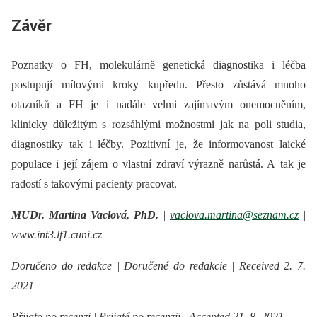
Závěr
Poznatky o FH, molekulárně genetická diagnostika i léčba
postupují mílovými kroky kupředu. Přesto zůstává mnoho
otazníků a FH je i nadále velmi zajímavým onemocněním,
klinicky důležitým s rozsáhlými možnostmi jak na poli studia,
diagnostiky tak i léčby. Pozitivní je, že informovanost laické
populace i její zájem o vlastní zdraví výrazně narůstá. A tak je
radostí s takovými pacienty pracovat.
MUDr. Martina Vaclová, PhD.
|
vaclova.martina@seznam.cz
|
www.int3.lf1.cuni.cz
Doručeno do redakce | Doručené do redakcie | Received 2. 7.
2021
Přijato po recenzi | Prijaté po recenzii | Accepted 21. 8. 2021