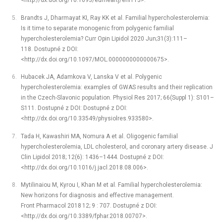
<http://dx.doi.org/10.1093/eurheartj/ehl113>.
Brandts J, Dharmayat KI, Ray KK et al. Familial hypercholesterolemia:
Is it time to separate monogenic from polygenic familial
hypercholesterolemia? Curr Opin Lipidol 2020 Jun;31(3):111–
118. Dostupné z DOI:
<http://dx.doi.org/10.1097/MOL.0000000000000675>.
Hubacek JA, Adamkova V, Lanska V et al. Polygenic
hypercholesterolemia: examples of GWAS results and their replication
in the Czech-Slavonic population. Physiol Res 2017; 66(Suppl 1): S101–
S111. Dostupné z DOI: Dostupné z DOI:
<http://dx.doi.org/10.33549/physiolres.933580>.
Tada H, Kawashiri MA, Nomura A et al. Oligogenic familial
hypercholesterolemia, LDL cholesterol, and coronary artery disease. J
Clin Lipidol 2018; 12(6): 1436–1444. Dostupné z DOI:
<http://dx.doi.org/10.1016/j.jacl.2018.08.006>.
Mytilinaiou M, Kyrou I, Khan M et al. Familial hypercholesterolemia:
New horizons for diagnosis and effective management.
Front Pharmacol 2018 12; 9 : 707. Dostupné z DOI:
<http://dx.doi.org/10.3389/fphar.2018.00707>.