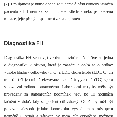
[2]. Pro úplnost je nutno dodat, že u nemalé části klinicky jasných
pacientů s FH není kauzální mutace odhalena nebo je nalezena
mutace, jejíž přímý dopad není zcela objasněn.
Diagnostika FH
Diagnostika FH se odvíjí ve dvou rovinách. Nejdříve se jedná
o diagnostiku klinickou, která je zásadní a opírá se o průkaz
vysoké hladiny celkového (T-C) a LDL-cholesterolu (LDL-C) při
normální či jen mírně elevované hladině triglyceridů (TG) spolu
s pozitivní rodinnou anamnézou. Laboratorní testy by měly být
provedeny za standardních podmínek, tedy po 10 hodinách
lačnění v době, kdy se pacient cítí zdravý. Odběr by měl být
potvrzen alespoň jedním kontrolním výsledkem s odstupem
nejméně 6 týdnů a zároveň by měla být vyloučena možnost