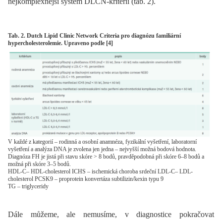
nejkomplexnější systém DLCN-kritérií (tab. 2).
Tab. 2. Dutch Lipid Clinic Network Criteria pro diagnózu familiární
hypercholesterolemie. Upraveno podle [4]
V každé z kategorií – rodinná a osobní anamnéza, fyzikální vyšetření, laboratorní
vyšetření a analýza DNA je zvolena jen jedna – nejvyšší možná bodová hodnota.
Diagnóza FH je jistá při stavu skóre > 8 bodů, pravděpodobná při skóre 6–8 bodů a
možná při skóre 3–5 bodů.
HDL-C– HDL-cholesterol ICHS – ischemická choroba srdeční LDL-C– LDL-
cholesterol PCSK9 – proprotein konvertáza subtilizin/kexin typu 9
TG – triglyceridy
Dále můžeme, ale nemusíme, v diagnostice pokračovat