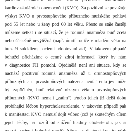
kardiovaskulárních onemocnění (KVO). Za pozitivní se považuje
výskyt KVO u prvostupňového příbuzného mužského pohlaví
pod 55 let nebo u ženy pod 60 let věku. Přesto se stále častěji
můžeme setkat i se situací, že je rodinná anamnéza buď zcela
nebo částečně nevýtěžná (např. úmrtí rodiče v mladém věku na
úraz či suicidiem, pacienti adoptovaní atd). V takovém případě
bohužel přicházíme o cenný zdroj informací, který by nám
v diagnostice FH pomohl. Ojedinělá není ani situace, kdy se
nachází pozitivní rodinná anamnéza až u druhostupňových
příbuzných a u prvostupňových nalezena není. Tento jev může
být zapříčiněn, buď relativně nízkým věkem prvostupňových
příbuzných (KVO nemají „zatím“) a/nebo jejich již delší dobu
probíhající léčbou hypercholesterolemie, v takovém případě pak
k manifestaci KVO nemusí dojít vůbec (což je skutečným cílem
jejich léčby, na rozdíl od snížení hladiny cholesterolu, jak si
mnozí pacienti bohužel myslí). Situaci s diagnostikou to však