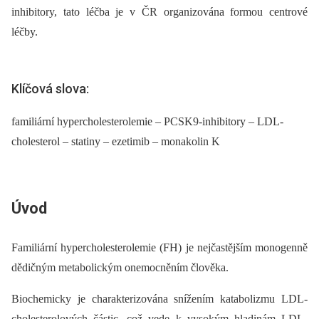
inhibitory, tato léčba je v ČR organizována formou centrové
léčby.
Klíčová slova:
familiární hypercholesterolemie – PCSK9-inhibitory – LDL-
cholesterol – statiny – ezetimib – monakolin K
Úvod
Familiární hypercholesterolemie (FH) je nejčastějším monogenně
dědičným metabolickým onemocněním člověka.
Biochemicky je charakterizována snížením katabolizmu LDL-
cholesterolových částic, což vede k vysokým hladinám LDL-