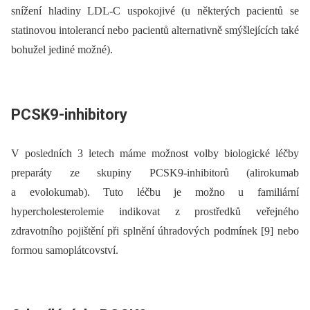
snížení hladiny LDL-C uspokojivé (u některých pacientů se
statinovou intolerancí nebo pacientů alternativně smýšlejících také
bohužel jediné možné).
PCSK9-inhibitory
V posledních 3 letech máme možnost volby biologické léčby
preparáty ze skupiny PCSK9-inhibitorů (alirokumab
a evolokumab). Tuto léčbu je možno u familiární
hypercholesterolemie indikovat z prostředků veřejného
zdravotního pojištění při splnění úhradových podmínek [9] nebo
formou samoplátcovství.