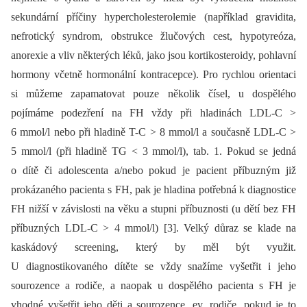
sekundární příčiny hypercholesterolemie (například gravidita,
nefrotický syndrom, obstrukce žlučových cest, hypotyreóza,
anorexie a vliv některých léků, jako jsou kortikosteroidy, pohlavní
hormony včetně hormonální kontracepce). Pro rychlou orientaci
si můžeme zapamatovat pouze několik čísel, u dospělého
pojímáme podezření na FH vždy při hladinách LDL-C >
6 mmol/l nebo při hladině T-C > 8 mmol/l a současně LDL-C >
5 mmol/l (při hladině TG < 3 mmol/l), tab. 1. Pokud se jedná
o dítě či adolescenta a/nebo pokud je pacient příbuzným již
prokázaného pacienta s FH, pak je hladina potřebná k diagnostice
FH nižší v závislosti na věku a stupni příbuznosti (u dětí bez FH
příbuzných LDL-C > 4 mmol/l) [3]. Velký důraz se klade na
kaskádový screening, který by měl být využit.
U diagnostikovaného dítěte se vždy snažíme vyšetřit i jeho
sourozence a rodiče, a naopak u dospělého pacienta s FH je
vhodné vyšetřit jeho děti a sourozence, ev. rodiče, pokud je to