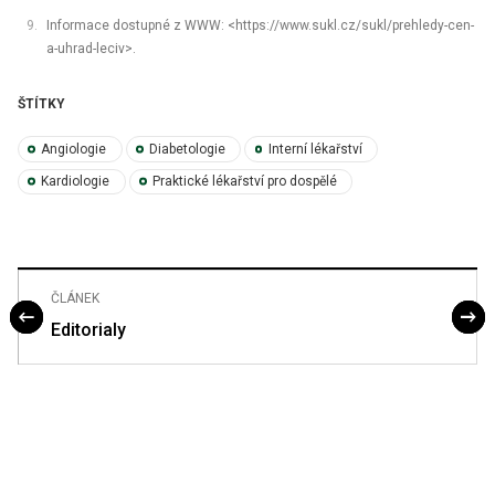
Informace dostupné z WWW: <https://www.sukl.cz/sukl/prehledy-cen-
a-uhrad-leciv>.
ŠTÍTKY
Angiologie
Diabetologie
Interní lékařství
Kardiologie
Praktické lékařství pro dospělé
ČLÁNEK
Editorialy