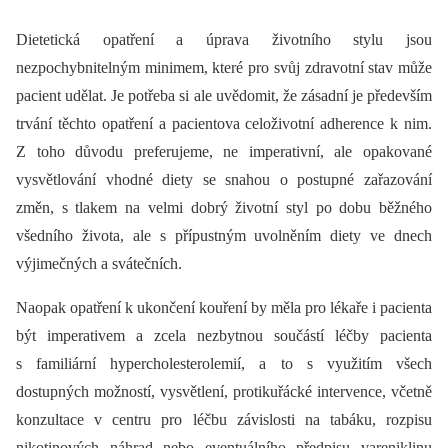
Dietetická opatření a úprava životního stylu jsou
nezpochybnitelným minimem, které pro svůj zdravotní stav může
pacient udělat. Je potřeba si ale uvědomit, že zásadní je především
trvání těchto opatření a pacientova celoživotní adherence k nim.
Z toho důvodu preferujeme, ne imperativní, ale opakované
vysvětlování vhodné diety se snahou o postupné zařazování
změn, s tlakem na velmi dobrý životní styl po dobu běžného
všedního života, ale s přípustným uvolněním diety ve dnech
výjimečných a svátečních.
Naopak opatření k ukončení kouření
by měla pro lékaře i pacienta
být imperativem a zcela nezbytnou součástí léčby pacienta
s familiární hypercholesterolemií, a to s využitím všech
dostupných možností, vysvětlení, protikuřácké intervence, včetně
konzultace v centru pro léčbu závislosti na tabáku, rozpisu
nikotinových náhrad nebo eventuálního předpisu vareniklinu