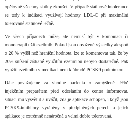
opětovně všechny statiny zkoušet. V případě statinové intolerance
se tedy k indikaci využívají hodnoty LDL-C při maximální
tolerované statinové léčbě.
Ve všech případech může, ale nemusí být v kombinaci či
monoterapii užit ezetimib. Pokud jsou dosažené výsledky alespoň
o 20 % vyšší než hraniční hodnota, lze to komentovat tak, že by
20% snížení získané využitím ezetimibu nebylo dostatečné. Pak
využití ezetimibu v medikaci není k úhradě PCSK9 podmínkou.
Dále považujeme za vhodné pacienta o zamýšlené léčbě
injekčním preparátem před odesláním do centra informovat,
situaci mu vysvětlit a uvážit, zda je aplikace schopen, i když jsou
PCSK9-inhibitory vyráběny v předplněných perech a jejich
aplikace je extrémně nenáročná a velmi dobře tolerovaná.