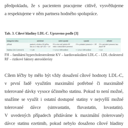
předpokladu, že s pacientem pracujeme citlivě, vysvětlujeme
a respektujeme v něm partnera hodného spolupráce.
Tab. 3. Cílové hladiny LDL-C. Upraveno podle [3]
FH – familiární hypercholesterolemie KV – kardiovaskulární LDL-C – LDL cholesterol
RF – rizikové faktory aterosklerózy
Cílem léčby by mělo být vždy dosažení cílové hodnoty LDL-C,
v první řadě využitím maximální potřebné či maximálně
tolerované dávky vysoce účinného statinu. Pokud to není možné,
snažíme se využít i ostatní dostupné statiny v nejvyšší možné
tolerované dávce (simvastatin, fluvastatin, lovastatin).
V uvedených případech přidáváme k maximální (tolerované)
dávce statinu ezetimib, pokud nebylo dosaženo cílové hladiny