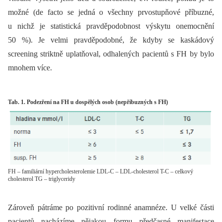
možné (de facto se jedná o všechny prvo­stupňové příbuzné,
u nichž je statistická pravděpodobnost výskytu onemocnění
50 %). Je velmi pravděpodobné, že kdyby se kaskádový
screening striktně uplatňoval, odhalených pacientů s FH by bylo
mnohem více.
Tab. 1. Podezření na FH u dospělých osob (nepříbuzných s FH)
FH – familiární hypercholesterolemie LDL-C – LDL-cholesterol T-C – celkový
cholesterol TG – triglyceridy
Zároveň pátráme po pozitivní rodinné anamnéze. U velké části
pacientů nacházíme nějakou formu předčasné mani­festace