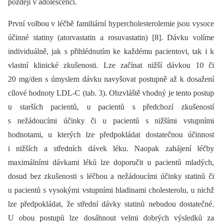
později v adolescenci.
První volbou v léčbě familiární hypercholesterolemie jsou vysoce
účinné statiny (atorvastatin a rosuvastatin) [8]. Dávku volíme
individuálně, jak s přihlédnutím ke každému pacientovi, tak i k
vlastní klinické zkušenosti. Lze začínat nižší dávkou 10 či
20 mg/den s úmyslem dávku navyšovat postupně až k dosažení
cílové hodnoty LDL-C (tab. 3). Obzvláště vhodný je tento postup
u starších pacientů, u pacientů s předchozí zkušeností
s nežádoucími účinky či u pacientů s nižšími vstupními
hodnotami, u kterých lze předpokládat dostatečnou účinnost
i nižších a středních dávek léku. Naopak zahájení léčby
maximálními dávkami léků lze doporučit u pacientů mladých,
dosud bez zkušenosti s léčbou a nežádoucími účinky statinů či
u pacientů s vysokými vstupními hladinami cholesterolu, u nichž
lze předpokládat, že střední dávky statinů nebudou dostatečné.
U obou postupů lze dosáhnout velmi dobrých výsledků za