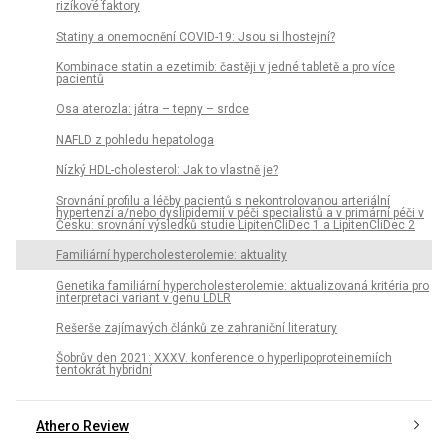
rizikové faktory
Statiny a onemocnění COVID-19: Jsou si lhostejní?
Kombinace statin a ezetimib: častěji v jedné tabletě a pro více
pacientů
Osa aterozla: játra – tepny – srdce
NAFLD z pohledu hepatologa
Nízký HDL-cholesterol: Jak to vlastně je?
Srovnání profilu a léčby pacientů s nekontrolovanou arteriální
hypertenzí a/nebo dyslipidemií v péči specialistů a v primární péči v
Česku: srovnání výsledků studie LipitenCliDec 1 a LipitenCliDec 2
Familiární hypercholesterolemie: aktuality
Genetika familiární hypercholesterolemie: aktualizovaná kritéria pro
interpretaci variant v genu LDLR
Rešerše zajímavých článků ze zahraniční literatury
Šobrův den 2021: XXXV. konference o hyperlipoproteinemiích
tentokrát hybridní
Athero Review