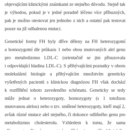
objevujícími klinickými známkami ze stejného důvodu. Stejně tak
je výhodou, pokud je v jedné poradně léčeno více příbuzných,
pak je možno otestovat jen jednoho z nich a ostatní pak testovat
pouze na již odhalenou mutaci.
Genetické formy FH byly dříve děleny na FH heterozygotní
a homozygotní dle průkazu 1 nebo obou mutovaných alel genu
pro metabolizmus LDL-C (orientačně se jim přisuzovala
i odpovídající hladina LDL-C). S přibývajícími poznatky v oboru
molekulární biologie a přibývajícím množstvím geneticky
vyšetřených pacientů s klinickou diagnózou FH však dochází
k roztříštění tohoto zavedeného schématu. Geneticky se tedy
může jednat o heterozygoty, homozygoty (s 1 totožnou
mutovanou alelou) nebo o tzv. smíšené heterozygoty, kteří mají 2,
avšak různé mutace alel stejného, či dokonce odlišného genu pro
metabolizmus cholesterolu. Vzhledem k tomu, že sama