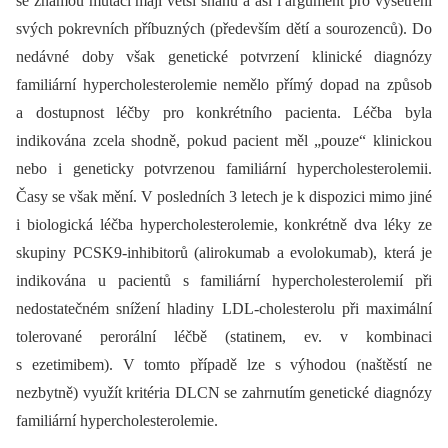
se známou mutací mají větší snahu a asi i argument pro vyšetření
svých pokrevních příbuzných (především dětí a sourozenců). Do
nedávné doby však genetické potvrzení klinické diagnózy
familiární hyper­cholesterolemie nemělo přímý dopad na způsob
a dostupnost léčby pro konkrétního pacienta. Léčba byla
indikována zcela shodně, pokud pacient měl „pouze“ klinickou
nebo i geneticky potvrzenou familiární hypercholesterolemii.
Časy se však mění. V posledních 3 letech je k dispozici mimo jiné
i biologická léčba hypercholesterolemie, konkrétně dva léky ze
skupiny PCSK9-inhibitorů (alirokumab a evolokumab), která je
indikována u pacientů s familiární hypercholesterolemií při
nedostatečném snížení hladiny LDL-cholesterolu při maximální
tolerované perorální léčbě (statinem, ev. v kombinaci
s ezetimibem). V tomto případě lze s výhodou (naštěstí ne
nezbytně) využít kritéria DLCN se zahrnutím genetické diagnózy
familiární hypercholesterolemie.