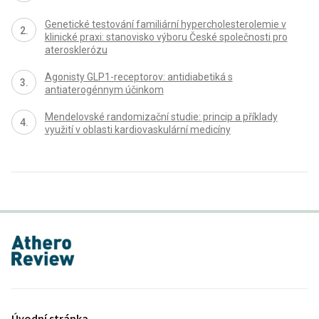
Genetické testování familiární hypercholesterol­emie v
klinické praxi: stanovisko výboru České společnosti pro
aterosklerózu
Agonisty GLP1-receptorov: antidiabetiká s
antiaterogénnym účinkom
Mendelovské randomizační studie: princip a příklady
využití v oblasti kardiovaskulární medicíny
proLékaře.cz
Úvodní stránka