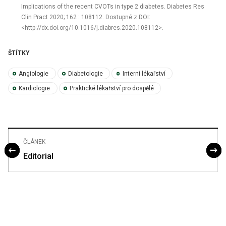
Implications of the recent CVOTs in type 2 diabetes. Diabetes Res
Clin Pract 2020; 162 : 108112. Dostupné z DOI:
<http://dx.doi.org/10.1016/j.diabres.2020.108112>.
ŠTÍTKY
Angiologie
Diabetologie
Interní lékařství
Kardiologie
Praktické lékařství pro dospělé
ČLÁNEK
Editorial