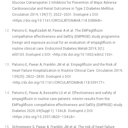
Glucose Cotransporter 2 Inhibitors for Prevention of Major Adverse
Cardiovascular and Renal Outcomes in Type 2 Diabetes Mellitus.
Circulation 2019; 139(17): 2022–2031. Dostupné z DOI:
<https://doi.org/10.1161/CIRCULATIONAHA.118.038868>.
Patorno E, Najafzadeh M, Pawar A et al. The EMPagliflozin
compaRative effectIveness and SafEty (EMPRISE) study programme:
Design and exposure accrual for an evaluation of empagliflozin in
routine clinical care. Endocrinol Diabetes Metab 2019; 3(1):
e00103. Dostupné z DOI: <http://dx.doi.org/10.1002/edm2.103>.
Patorno E, Pawar A, Franklin JM et al. Empagliflozin and the Risk of
Heart Failure Hospitalization in Routine Clinical Care. Circulation 2019;
139(25): 2822–2830. Dostupné z DOI:
<http://dx.doi.org/10.1161/CIRCULATIONAHA.118.039177>.
Patorno E, Pawar A, Bessette LG et al. Effectiveness and safety of
empagliflozin in routine care patients: interim results from the
EMPagliflozin compaRative effectIveness and SafEty (EMPRISE) study.
Diabetes 2020; 69(Suppl 1): 134-LB. Dostupné z DOI:
<https://doi.org/10.2337/db20–134-LB>.
Schneeweis S, Pawar A, Franklin JM et al. The risk of heart failure