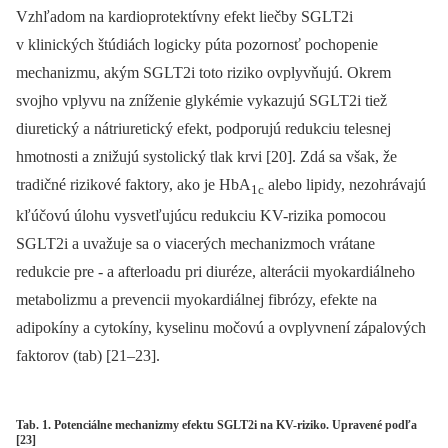
Vzhľadom na kardioprotektívny efekt liečby SGLT2i
v klinických štúdiách logicky púta pozornosť pochopenie
mechanizmu, akým SGLT2i toto riziko ovplyvňujú. Okrem
svojho vplyvu na zníženie glykémie vykazujú SGLT2i tiež
diuretický a nátriuretický efekt, podporujú redukciu telesnej
hmotnosti a znižujú systolický tlak krvi [20]. Zdá sa však, že
tradičné rizikové faktory, ako je HbA
alebo lipidy, nezohrávajú
1c
kľúčovú úlohu vysvetľujúcu redukciu KV-rizika pomocou
SGLT2i a uvažuje sa o viacerých mechanizmoch vrátane
redukcie pre -⁠ a afterloadu pri diuréze, alterácii myokardiálneho
metabolizmu a prevencii myokardiálnej fibrózy, efekte na
adipokíny a cytokíny, kyselinu močovú a ovplyvnení zápalových
faktorov (tab) [21–23].
Tab. 1. Potenciálne mechanizmy efektu SGLT2i na KV-riziko. Upravené podľa
[23]