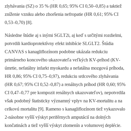
zlyhávania (SZ) o 35 % (HR 0,65; 95% CI 0,50–0,85) a taktiež
zníženie vzniku alebo zhoršenia nefropatie (HR 0,61; 95% CI
0,53–0,70) [8].
Následne štúdie aj s inými SGLT2i, aj keď s určitými rozdielmi,
potvrdili kardioprotektívny efekt inhibície SLGLT2. Štúdia
CANVAS s kanagliflozínom podobne ukázala redukciu
primárneho koncového ukazovateľa veľkých KV-príhod (KV-
úmrtie, nefatálny infarkt myokardu a nefatálna mozgová príhoda,
HR 0,86; 95% CI 0,75–0,97), redukciu srdcového zlyhávania
(HR 0,67; 95% CI 0,52–0,87) a renálnych príhod (HR 0,60; 95%
CI 0,47–0,77 pre kompozit renálnych ukazovateľov), nepotvrdila
však podobný štatisticky významný vplyv na KV-mortalitu a na
celkovú mortalitu [9]. Rameno s kanagliflozínom tiež vykazovalo
2-násobne vyšší výskyt periférnych amputácií na dolných
končatinách a tiež vyšší výskyt zlomenín a volumovej deplécie.