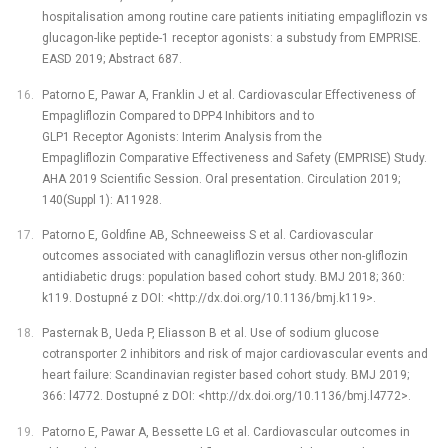
hospitalisation among routine care patients initiating empagliflozin vs
glucagon-like peptide-1 receptor agonists: a substudy from EMPRISE.
EASD 2019; Abstract 687.
Patorno E, Pawar A, Franklin J et al. Cardiovascular Effectiveness of
Empagliflozin Compared to DPP4 Inhibitors and to
GLP1 Receptor Agonists: Interim Analysis from the
Empagliflozin Comparative Effectiveness and Safety (EMPRISE) Study.
AHA 2019 Scientific Session. Oral presentation. Circulation 2019;
140(Suppl 1): A11928.
Patorno E, Goldfine AB, Schneeweiss S et al. Cardiovascular
outcomes associated with canagliflozin versus other non-gliflozin
antidiabetic drugs: population based cohort study. BMJ 2018; 360:
k119. Dostupné z DOI: <http://dx.doi.org/10.1136/bmj.k119>.
Pasternak B, Ueda P, Eliasson B et al. Use of sodium glucose
cotransporter 2 inhibitors and risk of major cardiovascular events and
heart failure: Scandinavian register based cohort study. BMJ 2019;
366: l4772. Dostupné z DOI: <http://dx.doi.org/10.1136/bmj.l4772>.
Patorno E, Pawar A, Bessette LG et al. Cardiovascular outcomes in