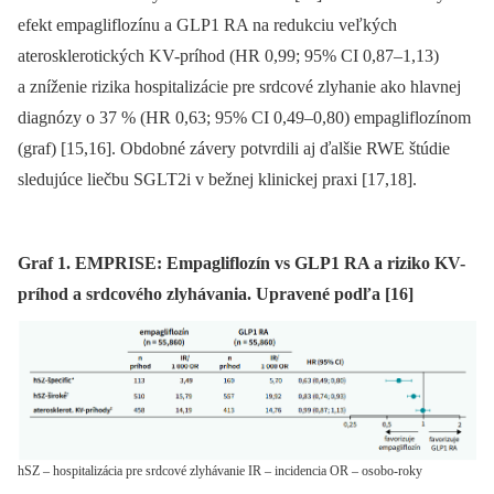
efekt empagliflozínu a GLP1 RA na redukciu veľkých
aterosklerotických KV-príhod (HR 0,99; 95% CI 0,87–1,13)
a zníženie rizika hospitalizácie pre srdcové zlyhanie ako hlavnej
diagnózy o 37 % (HR 0,63; 95% CI 0,49–0,80) empagliflozínom
(graf) [15,16]. Obdobné závery potvrdili aj ďalšie RWE štúdie
sledujúce liečbu SGLT2i v bežnej klinickej praxi [17,18].
Graf 1. EMPRISE: Empagliflozín vs GLP1 RA a riziko KV-
príhod a srdcového zlyhávania. Upravené podľa [16]
hSZ – hospitalizácia pre srdcové zlyhávanie IR – incidencia OR – osobo-roky