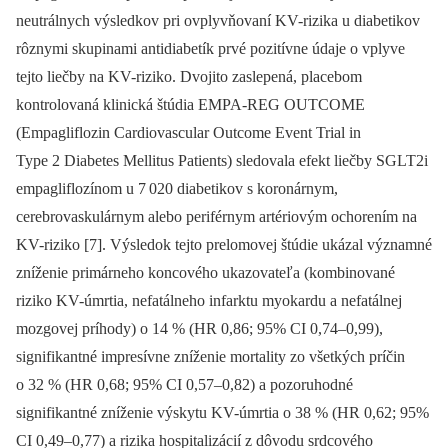
neutrálnych výsledkov pri ovplyvňovaní KV-rizika u diabetikov
rôznymi skupinami antidiabetík prvé pozitívne údaje o vplyve
tejto liečby na KV-riziko. Dvojito zaslepená, placebom
kontrolovaná klinická štúdia EMPA-REG OUTCOME
(Empagliflozin Cardiovascular Outcome Event Trial in
Type 2 Diabetes Mellitus Patients) sledovala efekt liečby SGLT2i
empagliflozínom u 7 020 diabetikov s koronárnym,
cerebrovaskulárnym alebo periférnym artériovým ochorením na
KV-riziko [7]. Výsledok tejto prelomovej štúdie ukázal významné
zníženie primárneho koncového ukazovateľa (kombinované
riziko KV-úmrtia, nefatálneho infarktu myokardu a nefatálnej
mozgovej príhody) o 14 % (HR 0,86; 95% CI 0,74–0,99),
signifikantné impresívne zníženie mortality zo všetkých príčin
o 32 % (HR 0,68; 95% CI 0,57–0,82) a pozoruhodné
signifikantné zníženie výskytu KV-úmrtia o 38 % (HR 0,62; 95%
CI 0,49–0,77) a rizika hospitalizácií z dôvodu srdcového