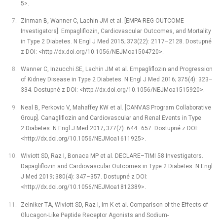
5>.
Zinman B, Wanner C, Lachin JM et al. [EMPA-REG OUTCOME
Investigators]. Empagliflozin, Cardiovascular Outcomes, and Mortality
in Type 2 Diabetes. N Engl J Med 2015; 373(22): 2117–2128. Dostupné
z DOI: <http://dx.doi.org/10.1056/NEJMoa1504720>.
Wanner C, Inzucchi SE, Lachin JM et al. Empagliflozin and Progression
of Kidney Disease in Type 2 Diabetes. N Engl J Med 2016; 375(4): 323–
334. Dostupné z DOI: <http://dx.doi.org/10.1056/NEJMoa1515920>.
Neal B, Perkovic V, Mahaffey KW et al. [CANVAS Program Collaborative
Group]. Canagliflozin and Cardiovascular and Renal Events in Type
2 Diabetes. N Engl J Med 2017; 377(7): 644–657. Dostupné z DOI:
<http://dx.doi.org/10.1056/NEJMoa1611925>.
Wiviott SD, Raz I, Bonaca MP et al. DECLARE–TIMI 58 Investigators.
Dapagliflozin and Cardiovascular Outcomes in Type 2 Diabetes. N Engl
J Med 2019; 380(4): 347–357. Dostupné z DOI:
<http://dx.doi.org/10.1056/NEJMoa1812389>.
Zelniker TA, Wiviott SD, Raz I, Im K et al. Comparison of the Effects of
Glucagon-Like Peptide Receptor Agonists and Sodium-