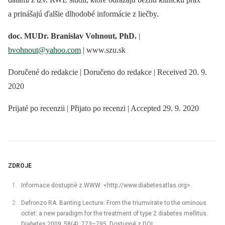
a prinášajú ďalšie dlhodobé informácie z liečby.
doc. MUDr. Branislav Vohnout, PhD.
|
bvohnout@yahoo.com
| www.szu.sk
Doručené do redakcie | Doručeno do redakce | Received 20. 9.
2020
Prijaté po recenzii | Přijato po recenzi | Accepted 29. 9. 2020
ZDROJE
Informace dostupné z WWW: <http://www.diabetesatlas.org>.
Defronzo RA. Banting Lecture. From the triumvirate to the ominous
octet: a new paradigm for the treatment of type 2 diabetes mellitus.
Diabetes 2009; 58(4): 773–795. Dostupné z DOI: