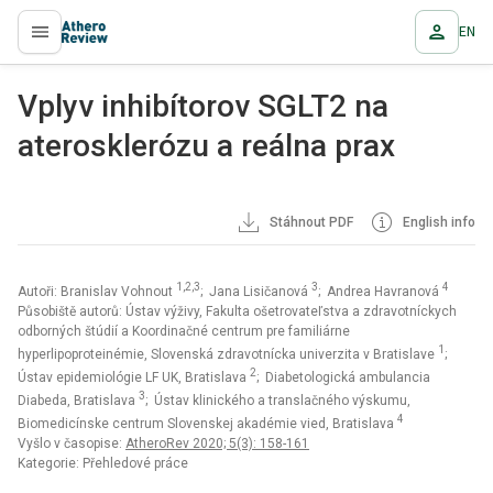
EN
proLékaře.cz
Vplyv inhibítorov SGLT2 na
aterosklerózu a reálna prax
Stáhnout PDF
English info
1,2,3
3
4
Autoři: Branislav Vohnout
; Jana Lisičanová
; Andrea Havranová
Působiště autorů: Ústav výživy, Fakulta ošetrovateľstva a zdravotníckych
odborných štúdií a Koordinačné centrum pre familiárne
1
hyperlipoproteinémie, Slovenská zdravotnícka univerzita v Bratislave
;
2
Ústav epidemiológie LF UK, Bratislava
; Diabetologická ambulancia
3
Diabeda, Bratislava
; Ústav klinického a translačného výskumu,
4
Biomedicínske centrum Slovenskej akadémie vied, Bratislava
Vyšlo v časopise:
AtheroRev 2020; 5(3): 158-161
Kategorie: Přehledové práce