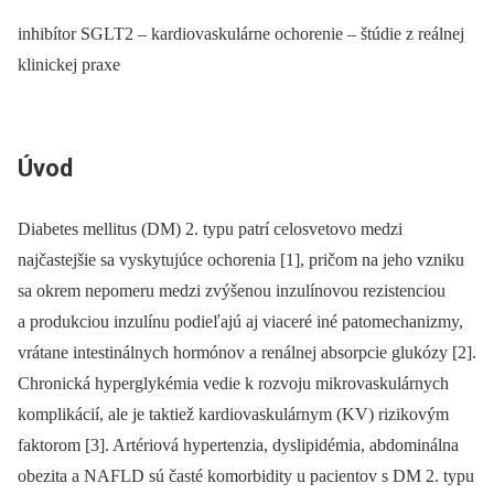
inhibítor SGLT2 – kardiovaskulárne ochorenie – štúdie z reálnej
klinickej praxe
Úvod
Diabetes mellitus (DM) 2. typu patrí celosvetovo medzi
najčastejšie sa vyskytujúce ochorenia [1], pričom na jeho vzniku
sa okrem nepomeru medzi zvýšenou inzulínovou rezistenciou
a produkciou inzulínu podieľajú aj viaceré iné patomechanizmy,
vrátane intestinálnych hormónov a renálnej absorpcie glukózy [2].
Chronická hyperglykémia vedie k rozvoju mikrovaskulárnych
komplikácií, ale je taktiež kardiovaskulárnym (KV) rizikovým
faktorom [3]. Artériová hypertenzia, dyslipid­émia, abdominálna
obezita a NAFLD sú časté komorbidity u pacientov s DM 2. typu