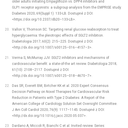
older adults initiating Empagliflozin vs. DPP4 inhibitors and
GLP1 receptor agonists: a subgroup analysis from the EMPRISE study.
Diabetes 2020; 69(Suppl 1): 133-LB. Dostupné z DOI:
<https://doi.org/10.2337/db20–133-LB>.
Vallon V, Thomson SC. Targeting renal glucose reabsorption to treat
hyperglycaemia: the pleiotropic effects of SGLT2 inhibition.
Diabetologia 2017; 60(2): 215–225. Dostupné z DOI:
<http://dx.doi.org/10.1007/s00125–016–4157–3>.
Verma S, McMurray JJV. SGLT2 inhibitors and mechanisms of
cardiovascular benefit: a state-of-the art review. Diabetologia 2018;
61(10): 2108–2117. Dostupné z DOI:
<http://dx.doi.org/10.1007/s00125–018–4670–7>.
Das SR, Everett BM, Birtcher KK et al. 2020 Expert Consensus
Decision Pathway on Novel Therapies for Cardiovascular Risk
Reduction in Patients with Type 2 Diabetes: A Report of the
American College of Cardiology Solution Set Oversight Committee.
J Am Coll Cardiol 2020; 76(9): 1117–1145. Dostupné z DOI:
<http://dx.doi.org/10.1016/j.jacc.2020.05.037>.
Dardano A, Miccoli R, Bianchi C et al. Invited review. Series: