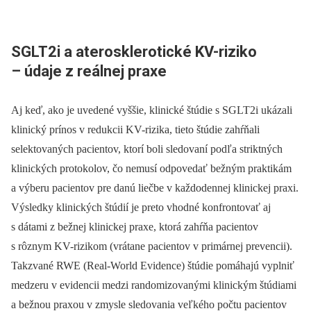
SGLT2i a aterosklerotické KV-riziko
–⁠ údaje z reálnej praxe
Aj keď, ako je uvedené vyššie, klinické štúdie s SGLT2i ukázali
klinický prínos v redukcii KV-rizika, tieto štúdie zahŕňali
selektovaných pacientov, ktorí boli sledovaní podľa striktných
klinických protokolov, čo nemusí odpovedať bežným praktikám
a výberu pacientov pre danú liečbe v každodennej klinickej praxi.
Výsledky klinických štúdií je preto vhodné konfrontovať aj
s dátami z bežnej klinickej praxe, ktorá zahŕňa pacientov
s rôznym KV-rizikom (vrátane pacientov v primárnej prevencii).
Takzvané RWE (Real-World Evidence) štúdie pomáhajú vyplniť
medzeru v evidencii medzi randomizovanými klinickým štúdiami
a bežnou praxou v zmysle sledovania veľkého počtu pacientov