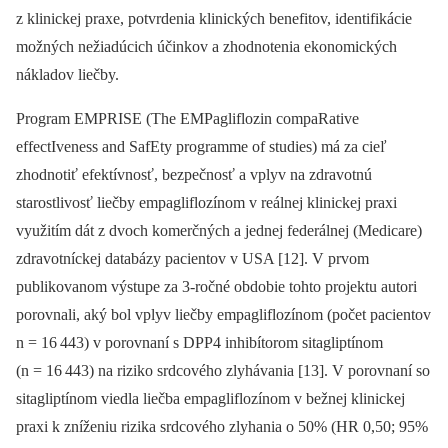
z klinickej praxe, potvrdenia klinických benefitov, identifikácie
možných nežiadúcich účinkov a zhodnotenia ekonomických
nákladov liečby.
Program EMPRISE (The EMPagliflozin compaRative
effectIveness and SafEty programme of studies) má za cieľ
zhodnotiť efektívnosť, bezpečnosť a vplyv na zdravotnú
starostlivosť liečby empagliflozínom v reálnej klinickej praxi
využitím dát z dvoch komerčných a jednej federálnej (Medicare)
zdravotníckej databázy pacientov v USA [12]. V prvom
publikovanom výstupe za 3-ročné obdobie tohto projektu autori
porovnali, aký bol vplyv liečby empagliflozínom (počet pacientov
n = 16 443) v porovnaní s DPP4 inhibítorom sitagliptínom
(n = 16 443) na riziko srdcového zlyhávania [13]. V porovnaní so
sitagliptínom viedla liečba empagliflozínom v bežnej klinickej
praxi k zníženiu rizika srdcového zlyhania o 50% (HR 0,50; 95%