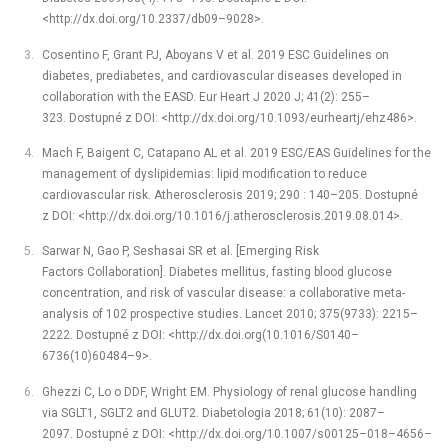
<http://dx.doi.org/10.2337/db09–9028>.
Cosentino F, Grant PJ, Aboyans V et al. 2019 ESC Guidelines on
diabetes, prediabetes, and cardiovascular diseases developed in
collaboration with the EASD. Eur Heart J 2020 J; 41(2): 255–
323. Dostupné z DOI: <http://dx.doi.org/10.1093/eurheartj/ehz486>.
Mach F, Baigent C, Catapano AL et al. 2019 ESC/EAS Guidelines for the
management of dyslipidemias: lipid modification to reduce
cardiovascular risk. Atherosclerosis 2019; 290 : 140–205. Dostupné
z DOI: <http://dx.doi.org/10.1016/j.atherosclerosis.2019.08.014>.
Sarwar N, Gao P, Seshasai SR et al. [Emerging Risk
Factors Collaboration]. Diabetes mellitus, fasting blood glucose
concentration, and risk of vascular disease: a collaborative meta-
analysis of 102 prospective studies. Lancet 2010; 375(9733): 2215–
2222. Dostupné z DOI: <http://dx.doi.org(10.1016/S0140–
6736(10)60484–9>.
Ghezzi C, Lo o DDF, Wright EM. Physiology of renal glucose handling
via SGLT1, SGLT2 and GLUT2. Diabetologia 2018; 61(10): 2087–
2097. Dostupné z DOI: <http://dx.doi.org/10.1007/s00125–018–4656–