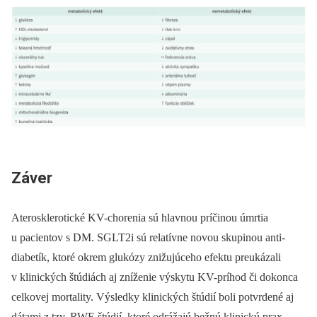
Záver
Aterosklerotické KV-chorenia sú hlavnou príčinou úmrtia
u pacientov s DM. SGLT2i sú relatívne novou skupinou anti­
diabetík, ktoré okrem glukózy znižujúceho efektu preukázali
v klinických štúdiách aj zníženie výskytu KV-príhod či dokonca
celkovej mortality. Výsledky klinických štúdií boli potvrdené aj
dátami z tzv. RWE štúdií, ktoré odrážajú bežnú klinickú prax