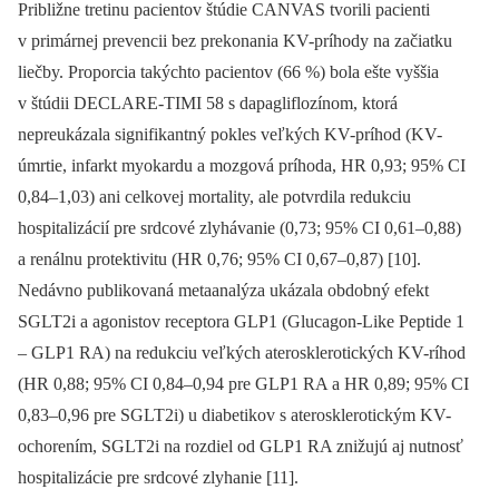
Približne tretinu pacientov štúdie CANVAS tvorili pacienti
v primárnej prevencii bez prekonania KV-príhody na začiatku
liečby. Proporcia takýchto pacientov (66 %) bola ešte vyššia
v štúdii DECLARE-TIMI 58 s dapagliflozínom, ktorá
nepreukázala signifikantný pokles veľkých KV-príhod (KV-
úmrtie, infarkt myokardu a mozgová príhoda, HR 0,93; 95% CI
0,84–1,03) ani celkovej mortality, ale potvrdila redukciu
hospitalizácií pre srdcové zlyhávanie (0,73; 95% CI 0,61–0,88)
a renálnu protektivitu (HR 0,76; 95% CI 0,67–0,87) [10].
Nedávno publikovaná metaanalýza ukázala obdobný efekt
SGLT2i a agonistov receptora GLP1 (Glucagon-Like Peptide 1
–⁠ GLP1 RA) na redukciu veľkých aterosklerotických KV-ríhod
(HR 0,88; 95% CI 0,84–0,94 pre GLP1 RA a HR 0,89; 95% CI
0,83–0,96 pre SGLT2i) u diabetikov s aterosklerotickým KV-
ochorením, SGLT2i na rozdiel od GLP1 RA znižujú aj nutnosť
hospitalizácie pre srdcové zlyhanie [11].