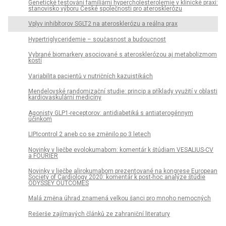
Genetické testování familiární hypercholesterol­emie v klinické praxi:
stanovisko výboru České společnosti pro aterosklerózu
Vplyv inhibítorov SGLT2 na aterosklerózu a reálna prax
Hypertriglyceridemie – současnost a budoucnost
Vybrané biomarkery asociované s aterosklerózou aj metabolizmom
kostí
Variabilita pacientů v nutričních kazuistikách
Mendelovské randomizační studie: princip a příklady využití v oblasti
kardiovaskulární medicíny
Agonisty GLP1-receptorov: antidiabetiká s antiaterogénnym
účinkom
LIPIcontrol 2 aneb co se změnilo po 3 letech
Novinky v liečbe evolokumabom: komentár k štúdiam VESALIUS-CV
a FOURIER
Novinky v liečbe alirokumabom prezentované na kongrese European
Society of Cardiology 2020: komentár k post-hoc analýze štúdie
ODYSSEY OUTCOMES
Malá změna úhrad znamená velkou šanci pro mnoho nemocných
Rešerše zajímavých článků ze zahraniční literatury