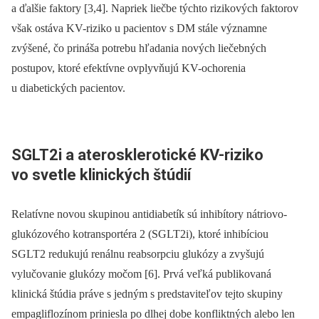
a ďalšie faktory [3,4]. Napriek liečbe týchto rizikových faktorov
však ostáva KV-riziko u pacientov s DM stále významne
zvýšené, čo prináša potrebu hľadania nových liečebných
postupov, ktoré efektívne ovplyvňujú KV-ochorenia
u diabetických pacientov.
SGLT2i a aterosklerotické KV-riziko
vo svetle klinických štúdií
Relatívne novou skupinou antidiabetík sú inhibítory nátriovo-
glukózového kotransportéra 2 (SGLT2i), ktoré inhibíciou
SGLT2 redukujú renálnu reabsorpciu glukózy a zvyšujú
vylučovanie glukózy močom [6]. Prvá veľká publikovaná
klinická štúdia práve s jedným s predstaviteľov tejto skupiny
empagliflozínom priniesla po dlhej dobe konfliktných alebo len