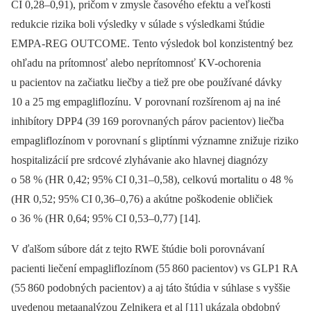
CI 0,28–0,91), pričom v zmysle časového efektu a veľkosti
redukcie rizika boli výsledky v súlade s výsledkami štúdie
EMPA-REG OUTCOME. Tento výsledok bol konzistentný bez
ohľadu na prítomnosť alebo neprítomnosť KV-ochorenia
u pacientov na začiatku liečby a tiež pre obe používané dávky
10 a 25 mg empagliflozínu. V porovnaní rozšírenom aj na iné
inhibítory DPP4 (39 169 porovnaných párov pacientov) liečba
empagliflozínom v porovnaní s gliptínmi významne znižuje riziko
hospitalizácií pre srdcové zlyhávanie ako hlavnej dia­gnózy
o 58 % (HR 0,42; 95% CI 0,31–0,58), celkovú mortalitu o 48 %
(HR 0,52; 95% CI 0,36–0,76) a akútne poškodenie obličiek
o 36 % (HR 0,64; 95% CI 0,53–0,77) [14].
V ďalšom súbore dát z tejto RWE štúdie boli porovnávaní
pacienti liečení empagliflozínom (55 860 pacientov) vs GLP1 RA
(55 860 podobných pacientov) a aj táto štúdia v súhlase s vyššie
uvedenou metaanalýzou Zelnikera et al [11] ukázala obdobný