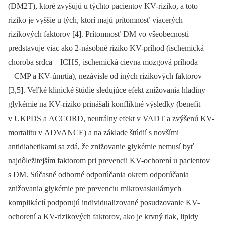
(DM2T), ktoré zvyšujú u týchto pacientov KV-riziko, a toto
riziko je vyššie u tých, ktorí majú prítomnosť viacerých
rizikových faktorov [4]. Prítomnosť DM vo všeobecnosti
predstavuje viac ako 2-násobné riziko KV-príhod (ischemická
choroba srdca –⁠ ICHS, ischemická cievna mozgová príhoda
–⁠ CMP a KV-úmrtia), nezávisle od iných rizikových faktorov
[3,5]. Veľké klinické štúdie sledujúce efekt znižovania hladiny
glykémie na KV-riziko prinášali konfliktné výsledky (benefit
v UKPDS a ACCORD, neutrálny efekt v VADT a zvýšenú KV-
mortalitu v ADVANCE) a na základe štúdií s novšími
antidiabetikami sa zdá, že znižovanie glykémie nemusí byť
najdôležitejším faktorom pri prevencii KV-ochorení u pacientov
s DM. Súčasné odborné odporúčania okrem odporúčania
znižovania glykémie pre prevenciu mikrovaskulárnych
komplikácií podporujú individualizované posudzovanie KV-
ochorení a KV-rizikových faktorov, ako je krvný tlak, lipidy