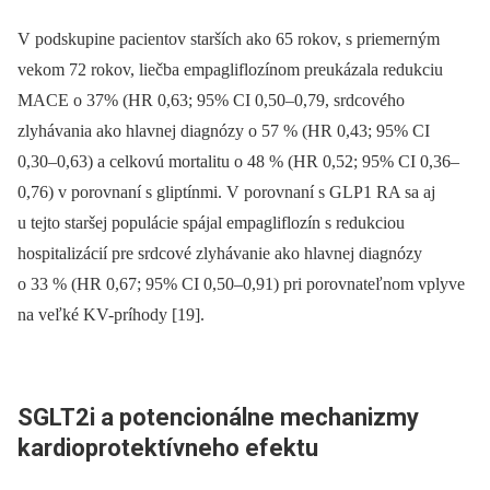
V podskupine pacientov starších ako 65 rokov, s priemerným
vekom 72 rokov, liečba empagliflozínom preukázala redukciu
MACE o 37% (HR 0,63; 95% CI 0,50–0,79, srdcového
zlyhávania ako hlavnej diagnózy o 57 % (HR 0,43; 95% CI
0,30–0,63) a celkovú mortalitu o 48 % (HR 0,52; 95% CI 0,36–
0,76) v porovnaní s gliptínmi. V porovnaní s GLP1 RA sa aj
u tejto staršej populácie spájal empagliflozín s redukciou
hospitalizácií pre srdcové zlyhávanie ako hlavnej dia­gnózy
o 33 % (HR 0,67; 95% CI 0,50–0,91) pri porovnateľnom vplyve
na veľké KV-príhody [19].
SGLT2i a potencionálne mechanizmy
kardioprotektívneho efektu