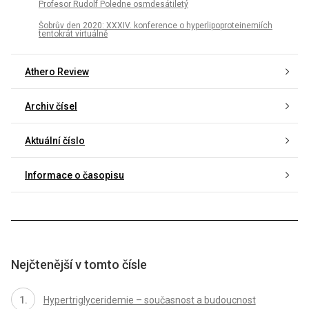
Profesor Rudolf Poledne osmdesátiletý
Šobrův den 2020: XXXIV. konference o hyperlipoproteinemiích
tentokrát virtuálně
Athero Review
Archiv čísel
Aktuální číslo
Informace o časopisu
Nejčtenější v tomto čísle
Hypertriglyceridemie – současnost a budoucnost