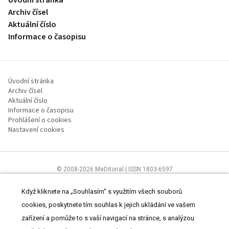
Archiv čísel
Aktuální číslo
Informace o časopisu
Úvodní stránka
Archiv čísel
Aktuální číslo
Informace o časopisu
Prohlášení o cookies
Nastavení cookies
© 2008-2026 MeDitorial | ISSN 1803-6597
Stránky proLékaře.cz jsou určeny výhradně odborníkům ve
zdravotnictví.
Čtěte prohlášení
a
Zásady zpracování osobních údajů
.
Když kliknete na „Souhlasím“ s využitím všech souborů
cookies, poskytnete tím souhlas k jejich ukládání ve vašem
zařízení a pomůže to s vaší navigací na stránce, s analýzou