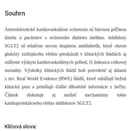
Souhrn
Aterosklerotické kardiovaskulárne ochorenia sú hlavnou príčinou
úmrtia u pacientov s ochorením diabetes mellitus. Inhibítory
SGLT2 sú relatívne novou skupinou antidiabetík, ktoré okrem
glukózy znižujúceho efektu preukázali v klinických štú­diách aj
zníženie výskytu kardiovaskulárnych príhod, či dokonca celkovej
mortality. Výsledky klinických štúdií boli potvrdené aj dátami
z tzv. Real World Evidence (RWE) štúdií, ktoré odrážajú bežnú
klinickú prax a prinášajú ďalšie dlhodobé informácie z liečby.
Článok diskutuje aj možné mechanizmy tohto
kardioprotektívneho efektu inhibítorov SGLT2.
Klíčová slova: