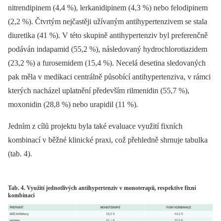
nitrendipinem (4,4 %), lerkanidipinem (4,3 %) nebo felodipinem
(2,2 %). Čtvrtým nejčastěji užívaným antihypertenzivem se stala
diuretika (41 %). V této skupině antihypertenziv byl preferenčně
podáván indapamid (55,2 %), následovaný hydrochlorotiazidem
(23,2 %) a furosemidem (15,4 %). Necelá desetina sledovaných
pak měla v medikaci centrálně působící antihypertenziva, v rámci
kterých nacházel uplatnění především rilmenidin (55,7 %),
moxonidin (28,8 %) nebo urapidil (11 %).
Jedním z cílů projektu byla také evaluace využití fixních
kombinací v běžné klinické praxi, což přehledně shrnuje tabulka
(tab. 4).
Tab. 4. Využití jednotlivých antihypertenziv v monoterapii, respektive fixní
kombinaci