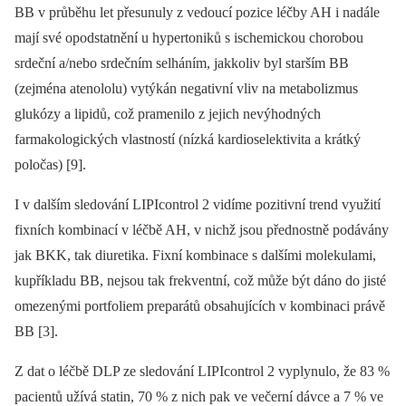
BB v průběhu let přesunuly z vedoucí pozice léčby AH i nadále
mají své opodstatnění u hypertoniků s isch­emickou chorobou
srdeční a/nebo srdečním selháním, jakkoliv byl starším BB
(zejména atenololu) vytýkán negativní vliv na metabolizmus
glukózy a lipidů, což pramenilo z jejich nevýhodných
farmakologických vlastností (nízká kardioselektivita a krátký
poločas) [9].
I v dalším sledování LIPIcontrol 2 vidíme pozitivní trend využití
fixních kombinací v léčbě AH, v nichž jsou přednostně podávány
jak BKK, tak diuretika. Fixní kombinace s dalšími molekulami,
kupříkladu BB, nejsou tak frekventní, což může být dáno do jisté
omezenými portfoliem preparátů obsahujících v kombinaci právě
BB [3].
Z dat o léčbě DLP ze sledování LIPIcontrol 2 vyplynulo, že 83 %
pacientů užívá statin, 70 % z nich pak ve večerní dávce a 7 % ve