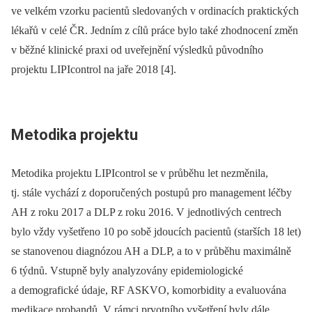
ve velkém vzorku pacientů sledovaných v ordinacích praktických
lékařů v celé ČR. Jedním z cílů práce bylo také zhodnocení změn
v běžné klinické praxi od uveřejnění výsledků původního
projektu LIPIcontrol na jaře 2018 [4].
Metodika projektu
Metodika projektu LIPIcontrol se v průběhu let nezměnila,
tj. stále vychází z doporučených postupů pro management léčby
AH z roku 2017 a DLP z roku 2016. V jednotlivých centrech
bylo vždy vyšetřeno 10 po sobě jdoucích pacientů (starších 18 let)
se stanovenou diagnózou AH a DLP, a to v průběhu maximálně
6 týdnů. Vstupně byly analyzovány epidemiologické
a demografické údaje, RF ASKVO, komorbidity a evaluována
medikace probandů. V rámci prvotního vyšetření byly dále