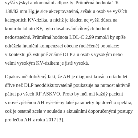
vyšší výskyt abdominální adipozity. Průměrná hodnota TK
138/82 mm Hg je sice akceptovatelná, avšak u osob ve vyšších
kategoriích KV-rizika, u nichž je kladen nejvyšší důraz na
kontrolu tohoto RF, bylo dosahování cílových hodnot
nedostatečné. Průměrná hodnota LDL-C 2,99 mmol/l by spíše
odrážela hraniční kompenzaci obecné (neléčené) populace;
v kontextu již vstupně známé DLP a u osob s vysokým nebo
velmi vysokým KV-rizikem je jistě vysoká.
Opakovaně doložený fakt, že AH je diagnostikována o řadu let
dříve než DLP neoddiskutovatelně poukazuje na nutnost aktivně
pátrat po všech RF ASKVO. Proto by měl mít každý pacient
s nově zjištěnou AH vyšetřeny také parametry lipidového spektra,
což je ostatně zcela v souladu s aktuálními doporučenými postupy
pro léčbu AH z roku 2017 [3].