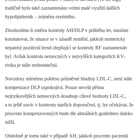
tradičně bylo také zaznamenáno velmi malé využití dalších
hypolipidemik –⁠ zejména ezetimibu.
Zhodnotíme-li změnu kontroly AH/DLP v průběhu let, musíme
konstatovat, že situace se v zásadě nemění, jakkoli numericky
nepatrný pozitivní trend zlepšující se kontroly RF zaznamenán
byl. Avšak kontrola nemocných v nejvyšších kategoriích KV-
rizika je stále nedostatečná.
Navzdory mírnému poklesu průměrné hladiny LDL-C, není stále
kompenzace DLP uspokojivá. Pouze necelá pětina
nejrizikovějších nemocných dosahuje cílové hodnoty LDL-C,
a to ještě navíc v kontextu starších doporučení, tj. lze očekávat, že
procento kompenzovaných bude dle aktuálních guidelines daleko
nižší.
Obdobně je tomu také v případě AH, jakkoli procento pacientů