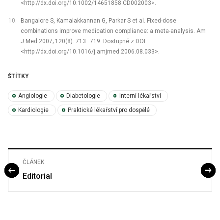
<http://dx.doi.org/10.1002/14651858.CD002003>.
Bangalore S, Kamalakkannan G, Parkar S et al. Fixed-dose
combinations improve medication compliance: a meta-analysis. Am
J Med 2007; 120(8): 713–719. Dostupné z DOI:
<http://dx.doi.org/10.1016/j.amjmed.2006.08.033>.
ŠTÍTKY
Angiologie
Diabetologie
Interní lékařství
Kardiologie
Praktické lékařství pro dospělé
ČLÁNEK
Editorial