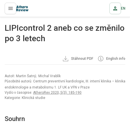
EN
proLékaře.cz
LIPIcontrol 2 aneb co se změnilo
po 3 letech
Stáhnout PDF
English info
Autoři: Martin Šatný; Michal Vrablík
Působiště autorů: Centrum preventivní kardiologie, III. interní klinika – klinika
endokrinologie a metabolismu 1. LF UK a VFN v Praze
Vyšlo v časopise:
AtheroRev 2020; 5(3): 185-190
Kategorie: Klinická studie
Souhrn