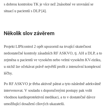
s dobrou kontrolou TK je více než 2násobné ve srovnání se
situací u pacientů s DLP [4].
Několik slov závěrem
Projekt LIPIcontrol 2 opět upozornil na trvající skutečnost
nedostatečné kontroly zásadních RF ASKVO, tj. AH a DLP, a to
zejména u pacientů ve vysokém nebo velmi vysokém KV-riziku,
u nichž lze očekávat právě největší profit z intenzívní komplexní
léčby.
Po RF ASKVO je třeba aktivně pátrat a tyto následně ad­ek­vátně
intervenovat. V souladu s doporučenými postupy pak volit
vhodnou kardioprotektivní medikaci, a to v dostatečné dávce
umožňující dosažení cílových ukazatelů.