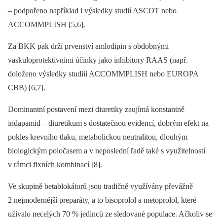
–⁠ podpořeno například i výsledky studií ASCOT nebo
ACCOMMPLISH [5,6].
Za BKK pak drží prvenství amlodipin s obdobnými
vaskuloprotektivními účinky jako inhibitory RAAS (např.
doloženo výsledky studiíi ACCOMMPLISH nebo EUROPA
CBB) [6,7].
Dominantní postavení mezi diuretiky zaujímá konstantně
indapamid –⁠ diuretikum s dostatečnou evidencí, dobrým efekt na
pokles krevního tlaku, metabolickou neutralitou, dlouhým
biologickým poločasem a v neposlední řadě také s využitelností
v rámci fixních kombinací [8].
Ve skupině betablokátorů jsou tradičně využívány převážně
2 nejmodernější preparáty, a to bisoprolol a metoprolol, které
užívalo necelých 70 % jedinců ze sledované populace. Ačkoliv se