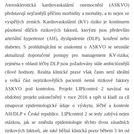
Aterosklerotická kardiovaskulární onemocnění (ASKVO)
představují nejčastější příčinu morbidity a mortality, a to nejen ve
vyspělých zemích. Kardiovaskulární (KV) riziko je kontinuem
působení dílčích rizikových faktorů, kterými jsou především
arteriální hypertenze (AH), dyslipidemie (DLP), kouření nebo
diabetes. S prohlubujícími se znalostmi o ASKVO se neustále
aktualizují doporučené postupy pro management KV-rizika;
zejména v oblasti léčby DLP jsou požadovány stále ambicióznější
cílové hodnoty. Realita klinické praxe však často není ideální
a velká část nejrizikovějších pacientů nemá rizikové faktory
ASKVO pod kontrolou. Projekt LIPIcontrol 2 navázal na
obdobný projekt uskutečněný v roce 2016 a opět si kladl za cíl
zmapovat epidemiologické údaje o výskytu, léčbě a kontrole
AH/DLP v České republice. LIPIcontrol 2 se tedy zabývá nejen
otázkou, jak se změnila epidemiologie těchto dvou zásadních
rizikových faktorů, ale také běžná klinická praxe během 3 let od