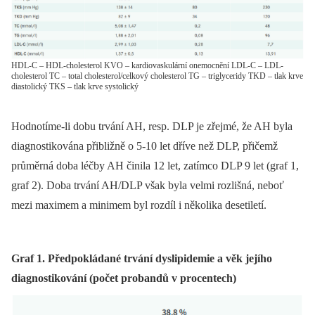
HDL-C – HDL-cholesterol KVO – kardiovaskulární onemocnění LDL-C – LDL-
cholesterol TC – total cholesterol/celkový cholesterol TG – triglyceridy TKD – tlak krve
diastolický TKS – tlak krve systolický
Hodnotíme-li dobu trvání AH, resp. DLP je zřejmé, že AH byla
diagnostikována přibližně o 5-10 let dříve než DLP, přičemž
průměrná doba léčby AH činila 12 let, zatímco DLP 9 let (graf 1,
graf 2). Doba trvání AH/DLP však byla velmi rozlišná, neboť
mezi maximem a minimem byl rozdíl i několika desetiletí.
Graf 1. Předpokládané trvání dyslipidemie a věk jejího
diagnostikování (počet probandů v procentech)