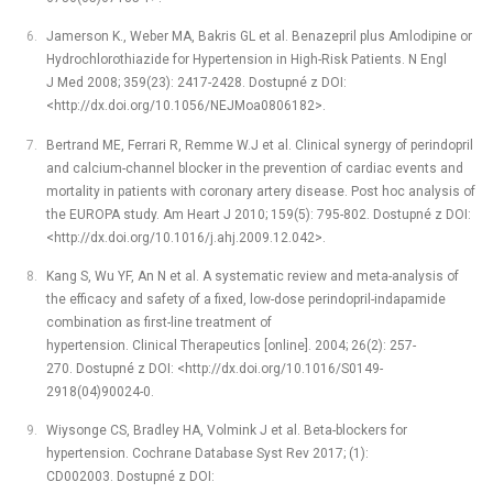
Jamerson K., Weber MA, Bakris GL et al. Benazepril plus Amlodipine or
Hydrochlorothiazide for Hypertension in High-Risk Patients. N Engl
J Med 2008; 359(23): 2417-2428. Dostupné z DOI:
<http://dx.doi.org/10.1056/NEJMoa0806182>.
Bertrand ME, Ferrari R, Remme W.J et al. Clinical synergy of perindopril
and calcium-channel blocker in the prevention of cardiac events and
mortality in patients with coronary artery disease. Post hoc analysis of
the EUROPA study. Am Heart J 2010; 159(5): 795-802. Dostupné z DOI:
<http://dx.doi.org/10.1016/j.ahj.2009.12.042>.
Kang S, Wu YF, An N et al. A systematic review and meta-analysis of
the efficacy and safety of a fixed, low-dose perindopril-indapamide
combination as first-line treatment of
hypertension. Clinical Therapeutics [online]. 2004; 26(2): 257-
270. Dostupné z DOI: <http://dx.doi.org/10.1016/S0149-
2918(04)90024-0.
Wiysonge CS, Bradley HA, Volmink J et al. Beta-blockers for
hypertension. Cochrane Database Syst Rev 2017; (1):
CD002003. Dostupné z DOI: