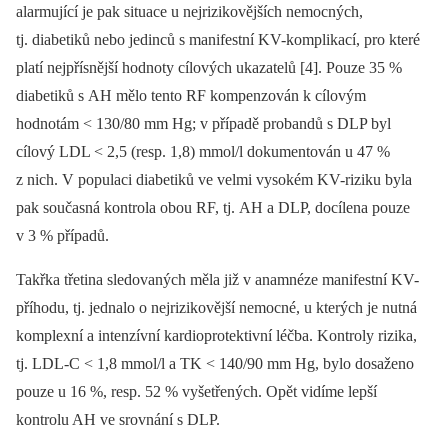
alarmující je pak situace u nejrizikovějších nemocných,
tj. diabetiků nebo jedinců s manifestní KV-komplikací, pro které
platí nejpřísnější hodnoty cílových ukazatelů [4]. Pouze 35 %
diabetiků s AH mělo tento RF kompenzován k cílovým
hodnotám < 130/80 mm Hg; v případě probandů s DLP byl
cílový LDL < 2,5 (resp. 1,8) mmol/l dokumentován u 47 %
z nich. V populaci diabetiků ve velmi vysokém KV-riziku byla
pak současná kontrola obou RF, tj. AH a DLP, docílena pouze
v 3 % případů.
Takřka třetina sledovaných měla již v anamnéze manifestní KV-
příhodu, tj. jednalo o nejrizikovější nemocné, u kterých je nutná
komplexní a intenzívní kardioprotektivní léčba. Kontroly rizika,
tj. LDL-C < 1,8 mmol/l a TK < 140/90 mm Hg, bylo dosaženo
pouze u 16 %, resp. 52 % vyšetřených. Opět vidíme lepší
kontrolu AH ve srovnání s DLP.