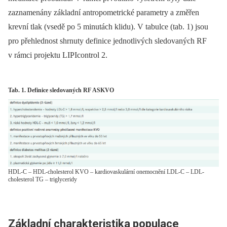
zaznamenány základní antropometrické parametry a změřen
krevní tlak (vsedě po 5 minutách klidu). V tabulce (tab. 1) jsou
pro přehlednost shrnuty definice jednotlivých sledovaných RF
v rámci projektu LIPIcontrol 2.
Tab. 1. Definice sledovaných RF ASKVO
HDL-C – HDL-cholesterol KVO – kardiovaskulární onemocnění LDL-C – LDL-
cholesterol TG – triglyceridy
Základní charakteristika populace