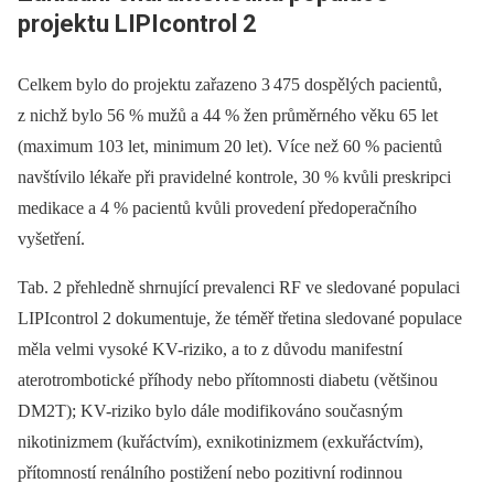
projektu LIPIcontrol 2
Celkem bylo do projektu zařazeno 3 475 dospělých pacientů,
z nichž bylo 56 % mužů a 44 % žen průměrného věku 65 let
(maximum 103 let, minimum 20 let). Více než 60 % pacientů
navštívilo lékaře při pravidelné kontrole, 30 % kvůli preskripci
medikace a 4 % pacientů kvůli provedení předoperačního
vyšetření.
Tab. 2 přehledně shrnující prevalenci RF ve sledované populaci
LIPIcontrol 2 dokumentuje, že téměř třetina sledované populace
měla velmi vysoké KV-riziko, a to z důvodu manifestní
aterotrombotické příhody nebo přítomnosti diabetu (většinou
DM2T); KV-riziko bylo dále modifikováno současným
nikotinizmem (kuřáctvím), exnikotinizmem (exkuřáctvím),
přítomností renálního postižení nebo pozitivní rodinnou