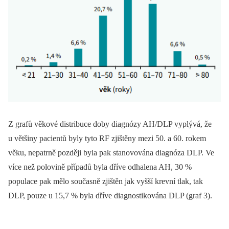
Z grafů věkové distribuce doby diagnózy AH/DLP vyplývá, že
u většiny pacientů byly tyto RF zjištěny mezi 50. a 60. rokem
věku, nepatrně později byla pak stanovována diagnóza DLP. Ve
více než polovině případů byla dříve odhalena AH, 30 %
populace pak mělo současně zjištěn jak vyšší krevní tlak, tak
DLP, pouze u 15,7 % byla dříve diagnostikována DLP (graf 3).