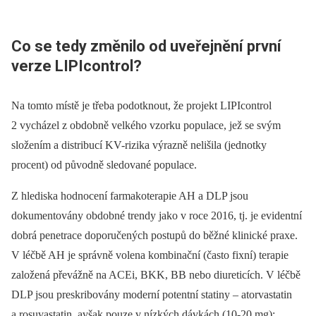
Co se tedy změnilo od uveřejnění první
verze LIPIcontrol?
Na tomto místě je třeba podotknout, že projekt LIPIcontrol
2 vycházel z obdobně velkého vzorku populace, jež se svým
složením a distribucí KV-rizika výrazně nelišila (jednotky
procent) od původně sledované populace.
Z hlediska hodnocení farmakoterapie AH a DLP jsou
dokumentovány obdobné trendy jako v roce 2016, tj. je evidentní
dobrá penetrace doporučených postupů do běžné klinické praxe.
V léčbě AH je správně volena kombinační (často fixní) terapie
založená převážně na ACEi, BKK, BB nebo diureticích. V léčbě
DLP jsou preskribovány moderní potentní statiny –⁠ atorvastatin
a rosuvastatin, avšak pouze v nízkých dávkách (10-20 mg);