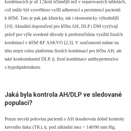
kombinacích je až 1,5krát účinnější než v separovaných tabletách,
což může být vysvětleno vyšší adherencí a perzistencí pacientů
k léčbě. Tato je pak jak klinicky, tak i ekonomicky výhodnější
[10]. Aktuální doporučení pro léčbu AH, DLP i DM vyzývají
právě pro výše uvedené důvody k preferenčnímu využití fixních
kombinací v léčbě RF ASKVO [2,3]. V současnosti máme na
trhu nejen celou platformu fixních kombinací pro léčbu AH, ale
také konkomitantní DLP, tj. fixní kombinace antihypertenziva
s hypolipidemikem.
Jaká byla kontrola AH/DLP ve sledované
populaci?
Pouze necelá polovina pacientů s AH dosahovala dobré kontroly
krevního tlaku (TK), tj. pod základní mez < 140/90 mm Hg;