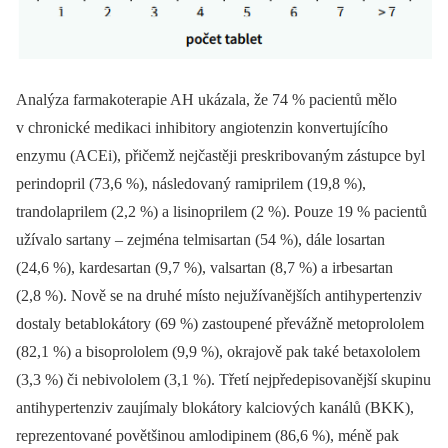
Analýza farmakoterapie AH ukázala, že 74 % pacientů mělo
v chronické medikaci inhibitory angiotenzin konvertujícího
enzymu (ACEi), přičemž nejčastěji preskribovaným zástupce byl
perindopril (73,6 %), následovaný ramiprilem (19,8 %),
trandolaprilem (2,2 %) a lisinoprilem (2 %). Pouze 19 % pacientů
užívalo sartany –⁠ zejména telmisartan (54 %), dále losartan
(24,6 %), kardesartan (9,7 %), valsartan (8,7 %) a irbe­sartan
(2,8 %). Nově se na druhé místo nejužívanějších antihypertenziv
dostaly betablokátory (69 %) zastoupené převážně metoprololem
(82,1 %) a bisoprololem (9,9 %), okrajově pak také betaxololem
(3,3 %) či nebivololem (3,1 %). Třetí nejpředepisovanější skupinu
antihypertenziv zaujímaly blokátory kalciových kanálů (BKK),
reprezentované povětšinou amlodipinem (86,6 %), méně pak