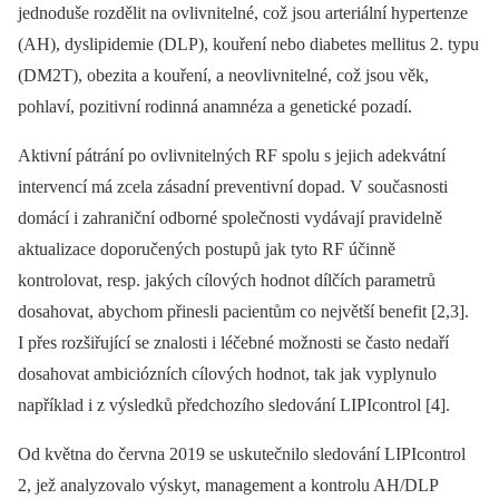
jednoduše rozdělit na ovlivnitelné, což jsou arteriální hypertenze
(AH), dyslipidemie (DLP), kouření nebo diabetes mellitus 2. typu
(DM2T), obezita a kouření, a neovlivnitelné, což jsou věk,
pohlaví, pozitivní rodinná anamnéza a genetické pozadí.
Aktivní pátrání po ovlivnitelných RF spolu s jejich adekvátní
intervencí má zcela zásadní preventivní dopad. V současnosti
domácí i zahraniční odborné společnosti vydávají pravidelně
aktualizace doporučených postupů jak tyto RF účinně
kontrolovat, resp. jakých cílových hodnot dílčích parametrů
dosahovat, abychom přinesli pacientům co největší benefit [2,3].
I přes rozšiřující se znalosti i léčebné možnosti se často nedaří
dosahovat ambiciózních cílových hodnot, tak jak vyplynulo
například i z výsledků předchozího sledování LIPIcontrol [4].
Od května do června 2019 se uskutečnilo sledování LIPIcontrol
2, jež analyzovalo výskyt, management a kontrolu AH/DLP