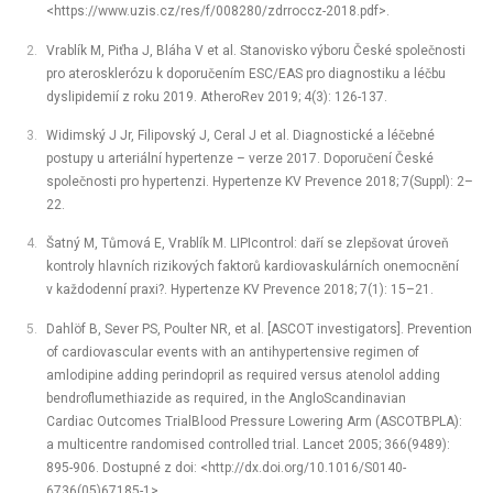
<https://www.uzis.cz/res/f/008280/zdrroccz-2018.pdf>.
Vrablík M, Piťha J, Bláha V et al. Stanovisko výboru České společnosti
pro aterosklerózu k doporučením ESC/EAS pro diagnostiku a léčbu
dyslipidemií z roku 2019. AtheroRev 2019; 4(3): 126-137.
Widimský J Jr, Filipovský J, Ceral J et al. Diagnostické a léčebné
postupy u arteriální hypertenze –⁠ verze 2017. Doporučení České
společnosti pro hypertenzi. Hypertenze KV Prevence 2018; 7(Suppl): 2–
22.
Šatný M, Tůmová E, Vrablík M. LIPIcontrol: daří se zlepšovat úroveň
kontroly hlavních rizikových faktorů kardiovaskulárních onemocnění
v každodenní praxi?. Hypertenze KV Prevence 2018; 7(1): 15–21.
Dahlöf B, Sever PS, Poulter NR, et al. [ASCOT investigators]. Prevention
of cardiovascular events with an antihypertensive regimen of
amlodipine adding perindopril as required versus atenolol adding
bendroflumethiazide as required, in the AngloScandinavian
Cardiac Outcomes TrialBlood Pressure Lowering Arm (ASCOTBPLA):
a multicentre randomised controlled trial. Lancet 2005; 366(9489):
895-906. Dostupné z doi: <http://dx.doi.org/10.1016/S0140-
6736(05)67185-1>.