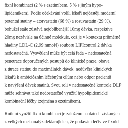
fixní kombinaci (2 % s ezetimibem, 5 % s jiným hypo­
lipidemikem). Podle očekávání volili lékaři nejčastěji moderní
potentní statiny –⁠ atorvastatin (68 %) a rosuvastatin (29 %),
bohužel stále zůstává nejoblíbenější 10mg dávka, respektive
20mg nezávisle na účinné molekule, což je v kontextu průměrné
hladiny LDL-C (2,99 mmol/l) souboru LIPIcontrol 2 dávka
nedostatečná. Vysvětlení může být celá řada –⁠ nedostatečná
penetrace doporučených postupů do klinické praxe, obava
z titrace statinu do maximálních dávek, nedůvěra klinických
lékařů k ambiciózním léčebným cílům nebo odpor pacientů
k navýšení dávek statinů. Svou roli v nedostatečné kontrole DLP
může sehrávat také nedostatečné využití hypolipidemické
kombinační léčby (zejména s ezetimibem).
Rutinní využití fixní kombinací je založeno na datech získaných
z velkých metaanalýz deklarujících, že podávání léčiv ve fixních