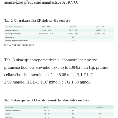
anamnézou předčasné manifestace ASKVO.
Tab. 2. Charakteristika RF sledovaného souboru
RA – rodinná anamnéza
Tab. 3 ukazuje antropometrické a laboratorní parametry;
průměrná hodnota krevního tlaku byla 138/82 mm Hg, průměr
celkového cholesterolu pak činil 5,08 mmol/l, LDL-C
2,99 mmol/l, HDL-C 1,37 mmol/l a TG 1,88 mmol/l.
Tab. 3. Antropometrická a laboratorní charakteristika souboru