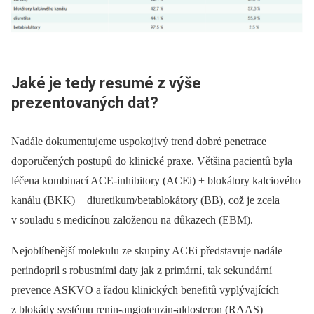
Jaké je tedy resumé z výše
prezentovaných dat?
Nadále dokumentujeme uspokojivý trend dobré penetrace
doporučených postupů do klinické praxe. Většina pacientů byla
léčena kombinací ACE-inhibitory (ACEi) + blokátory kalciového
kanálu (BKK) + diuretikum/betablokátory (BB), což je zcela
v souladu s medicínou založenou na důkazech (EBM).
Nejoblíbenější molekulu ze skupiny ACEi představuje nadále
perindopril s robustními daty jak z primární, tak sekundární
prevence ASKVO a řadou klinických benefitů vyplývajících
z blokády systému renin-angiotenzin-aldosteron (RAAS)