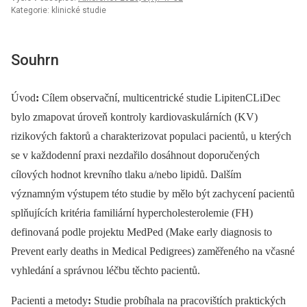
Kategorie: klinické studie
Souhrn
Úvod
:
Cílem observační, multicentrické studie LipitenCLiDec
bylo zmapovat úroveň kontroly kardiovaskulárních (KV)
rizikových faktorů a charakterizovat populaci pacientů, u kterých
se v každodenní praxi nezdařilo dosáhnout doporučených
cílových hodnot krevního tlaku a/nebo lipidů. Dalším
významným výstupem této studie by mělo být zachycení pacientů
splňujících kritéria familiární hypercholesterolemie (FH)
definovaná podle projektu MedPed (Make early diagnosis to
Prevent early deaths in Medical Pedigrees) zaměřeného na včasné
vyhledání a správnou léčbu těchto pacientů.
Pacienti a metody
:
Studie probíhala na pracovištích praktických