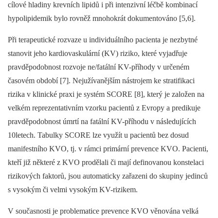
cílové hladiny krevních lipidů i při intenzivní léčbě kombinací
hypolipidemik bylo rovněž mnohokrát dokumentováno [5,6].
Při terapeutické rozvaze u individuálního pacienta je nezbytné
stanovit jeho kardiovaskulární (KV) riziko, které vyjadřuje
pravděpodobnost rozvoje ne/fatální KV-příhody v určeném
časovém období [7]. Nejužívanějším nástrojem ke stratifikaci
rizika v klinické praxi je systém SCORE [8], který je založen na
velkém reprezentativním vzorku pacientů z Evropy a predikuje
pravděpodobnost úmrtí na fatální KV-příhodu v následujících
10letech. Tabulky SCORE lze využít u pacientů bez dosud
manifestního KVO, tj. v rámci primární prevence KVO. Pacienti,
kteří již některé z KVO prodělali či mají definovanou konstelaci
rizikových faktorů, jsou automaticky zařazeni do skupiny jedinců
s vysokým či velmi vysokým KV-rizikem.
V současnosti je problematice prevence KVO věnována velká