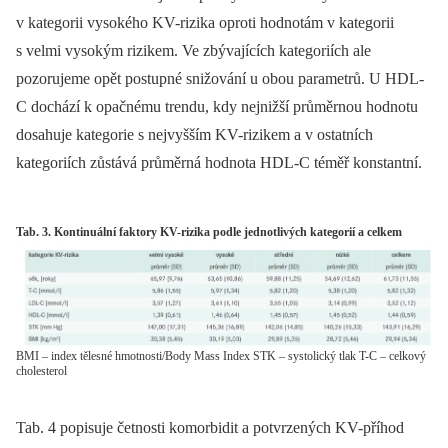
v kategorii vysokého KV-rizika oproti hodnotám v kategorii
s velmi vysokým rizikem. Ve zbývajících kategoriích ale
pozorujeme opět postupné snižování u obou parametrů. U HDL-
C dochází k opačnému trendu, kdy nejnižší průměrnou hodnotu
dosahuje kategorie s nejvyšším KV-rizikem a v ostatních
kategoriích zůstává průměrná hodnota HDL-C téměř konstantní.
Tab. 3. Kontinuální faktory KV-rizika podle jednotlivých kategorií a celkem
BMI – index tělesné hmotnosti/Body Mass Index STK – systolický tlak T-C – celkový
cholesterol
Tab. 4 popisuje četnosti komorbidit a potvrzených KV-příhod