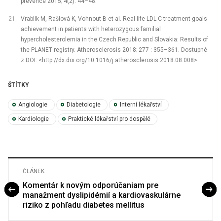
prevence 2015; 4(2): 44–48.
Vrablík M, Rašlová K, Vohnout B et al. Real-life LDL-C treatment goals
achievement in patients with heterozygous familial
hypercholesterolemia in the Czech Republic and Slovakia: Results of
the PLANET registry. Atherosclerosis 2018; 277 : 355–361. Dostupné
z DOI: <http://dx.doi.org/10.1016/j.atherosclerosis.2018.08.008>.
ŠTÍTKY
Angiologie
Diabetologie
Interní lékařství
Kardiologie
Praktické lékařství pro dospělé
ČLÁNEK
Komentár k novým odporúčaniam pre
manažment dyslipidémií a kardiovaskulárne
riziko z pohľadu diabetes mellitus