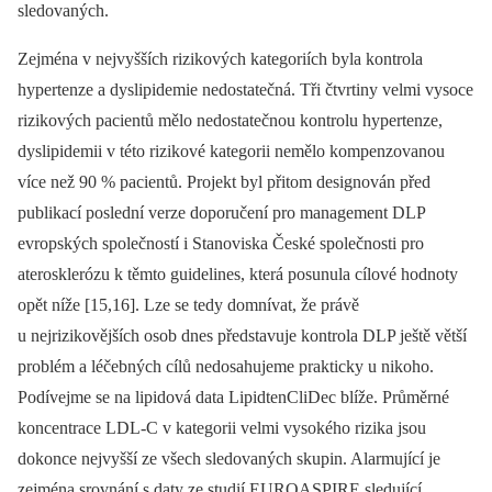
sledovaných.
Zejména v nejvyšších rizikových kategoriích byla kontrola
hypertenze a dyslipidemie nedostatečná. Tři čtvrtiny velmi vysoce
rizikových pacientů mělo nedostatečnou kontrolu hypertenze,
dyslipidemii v této rizikové kategorii nemělo kompenzovanou
více než 90 % pacientů. Projekt byl přitom designován před
publikací poslední verze doporučení pro management DLP
evropských společností i Stanoviska České společnosti pro
aterosklerózu k těmto guidelines, která posunula cílové hodnoty
opět níže [15,16]. Lze se tedy domnívat, že právě
u nejrizikovějších osob dnes představuje kontrola DLP ještě větší
problém a léčebných cílů nedosahujeme prakticky u nikoho.
Podívejme se na lipidová data LipidtenCliDec blíže. Průměrné
koncentrace LDL-C v kategorii velmi vysokého rizika jsou
dokonce nejvyšší ze všech sledovaných skupin. Alarmující je
zejména srovnání s daty ze studií EUROASPIRE sledující