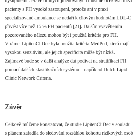
dyslipidemií. Právě druhých jmenovaných musíme očekávat mezi
pacienty s FH vysoké zastoupení, protože ani v praxi
specializované ambulance se nedaří k cílovým hodnotám LDL-C
přivést více než 15 % FH pacientů [21]. Dalším vysvětlením
pozorovaného nálezu mohou být i použitá kritéria pro FH.
V rámci LipitenCliDec byla použita kritéria MedPed, která mají
vysokou senzitivitu, ale jejich specificita může být nízká.
Zajímavé bude se v další analýze dat podívat na stratifikaci FH
pomocí dalších klasifikačních systému –⁠ například Dutch Lipid
Clinic Network Criteria.
Závěr
Celkově můžeme konstatovat, že studie LipitenCliDec v souladu
s plánem zařadila do sledování rozsáhlou kohortu rizikových osob