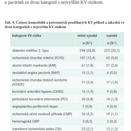
u pacientů ze dvou kategorií s nejvyšším KV-rizikem.
Tab. 4. Četnost komorbidit a potvrzených prodělaných KV-příhod a zákroků ve
dvou kategoriích s nejvyšším KV-rizikem