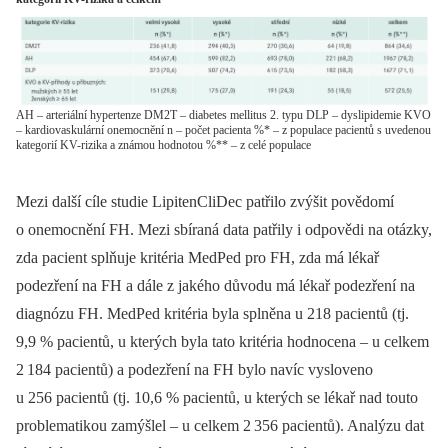
AH – arteriální hypertenze DM2T – diabetes mellitus 2. typu DLP – dyslipidemie KVO
– kardiovaskulární onemocnění n – počet pacienta %* – z populace pacientů s uvedenou
kategorií KV-rizika a známou hodnotou %** – z celé populace
Mezi další cíle studie LipitenCliDec patřilo zvýšit povědomí
o onemocnění FH. Mezi sbíraná data patřily i odpovědi na otázky,
zda pacient splňuje kritéria MedPed pro FH, zda má lékař
podezření na FH a dále z jakého důvodu má lékař podezření na
diagnózu FH. MedPed kritéria byla splněna u 218 pacientů (tj.
9,9 % pacientů, u kterých byla tato kritéria hodnocena –⁠ u celkem
2 184 pacientů) a podezření na FH bylo navíc vysloveno
u 256 pacientů (tj. 10,6 % pacientů, u kterých se lékař nad touto
problematikou zamýšlel –⁠ u celkem 2 356 pacientů). Analýzu dat