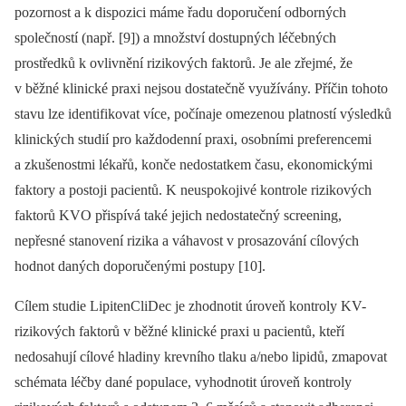
pozornost a k dispozici máme řadu doporučení odborných
společností (např. [9]) a množství dostupných léčebných
prostředků k ovlivnění rizikových faktorů. Je ale zřejmé, že
v běžné klinické praxi nejsou dostatečně vy­užívány. Příčin tohoto
stavu lze identifikovat více, počínaje omezenou platností výsledků
klinických studií pro každodenní praxi, osobními preferencemi
a zkušenostmi lékařů, konče nedostatkem času, ekonomickými
faktory a postoji pacientů. K neuspokojivé kontrole rizikových
faktorů KVO přispívá také jejich nedostatečný screening,
nepřesné stanovení rizika a váhavost v prosazování cílových
hodnot daných doporučenými postupy [10].
Cílem studie LipitenCliDec je zhodnotit úroveň kontroly KV-
rizikových faktorů v běžné klinické praxi u pacientů, kteří
nedosahují cílové hladiny krevního tlaku a/nebo lipidů, zmapovat
schémata léčby dané populace, vyhodnotit úroveň kontroly