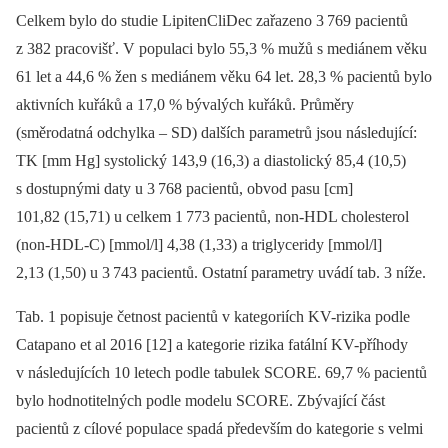
Celkem bylo do studie LipitenCliDec zařazeno 3 769 pacientů
z 382 pracovišť. V populaci bylo 55,3 % mužů s mediánem věku
61 let a 44,6 % žen s mediánem věku 64 let. 28,3 % pacientů bylo
aktivních kuřáků a 17,0 % bývalých kuřáků. Průměry
(směrodatná odchylka –⁠ SD) dalších parametrů jsou následující:
TK [mm Hg] systolický 143,9 (16,3) a diastolický 85,4 (10,5)
s dostupnými daty u 3 768 pacientů, obvod pasu [cm]
101,82 (15,71) u celkem 1 773 pacientů, non-HDL cholesterol
(non-HDL-C) [mmol/l] 4,38 (1,33) a triglyceridy [mmol/l]
2,13 (1,50) u 3 743 pacientů. Ostatní parametry uvádí tab. 3 níže.
Tab. 1 popisuje četnost pacientů v kategoriích KV-rizika podle
Catapano et al 2016 [12] a kategorie rizika fatální KV-příhody
v následujících 10 letech podle tabulek SCORE. 69,7 % pacientů
bylo hodnotitelných podle modelu SCORE. Zbývající část
pacientů z cílové populace spadá především do kategorie s velmi