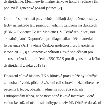
dyslipidemie. Mezi neovlivnitelné rizikové faktory řadíme věk,
pohlaví či genetické pozadí jedince [2].
Odborné společnosti pravidelně publikují doporučené postupy
léčby na základě tzv. principů medicíny založené na důkazech
(EBM –⁠ Evidence Based Medicine). V České republice jsou
aktuálně platná Doporučení pro diagnostiku a léčbu arteriální
hypertenze (AH) vydané Českou společností pro hypertenzi
v roce 2017 [3] a Stanovisko výboru České společnosti pro
aterosklerózu k doporučením ESC/EAS pro diagnostiku a léčbu
dyslipidemií z roku 2019 [2].
Dosažení cílové hladiny TK v klinické praxi může být obtížné
z mnoha důvodů, přičemž zásadní roli sehrává nízká adherence
pacienta k léčbě, obezita, nadměrná spotřeba soli, ale
i suboptimální léčba, nebo nevhodné lékové interakce, které
vedou ke snížení účinnosti antihypertenziv [4]. Obtížné dosažení