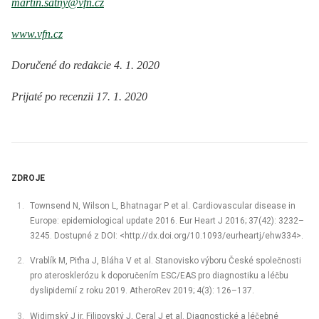
martin.satny@vfn.cz
www.vfn.cz
Doručené do redakcie 4. 1. 2020
Prijaté po recenzii 17. 1. 2020
ZDROJE
Townsend N, Wilson L, Bhatnagar P et al. Cardiovascular disease in
Europe: epidemiological update 2016. Eur Heart J 2016; 37(42): 3232–
3245. Dostupné z DOI: <http://dx.doi.org/10.1093/eurheartj/ehw334>.
Vrablík M, Piťha J, Bláha V et al. Stanovisko výboru České společnosti
pro aterosklerózu k doporučením ESC/EAS pro diagnostiku a léčbu
dyslipidemií z roku 2019. AtheroRev 2019; 4(3): 126–137.
Widimský J jr, Filipovský J, Ceral J et al. Diagnostické a léčebné