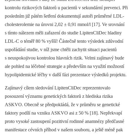
kontrolu rizikových faktorů u pacientů v sekundární prevenci. Při
posledním již pátém šetření dokumentují autoři průměrné LDL-
chole­sterolemie na úrovni 2,02 ± 0,91 mmol/l [17]. Ve srovnání
s tímto nálezem měli zařazení do studie LipitenCliDec hladiny
LDL-C o téměř 80 % vyšší! Částečně tento výsledek zdůvodní
uspořádání studie, v níž jsme chtěli zachytit situaci pacientů
s neuspokojivou kontrolou hlavních rizik. Velmi zajímavý bude
ale pohled na léčebné strategie a především na využití možností
hypolipidemické léčby v další fázi prezentace výsledků projektu.
Zajímavý cílem sledování LipitenCliDec reprezentovalo
posouzení významu genetických faktorů z hlediska rizika
ASKVO. Obecně se předpokládá, že v průměru se genetické
faktory podílí na vzniku ASKVO asi z 50 % [18]. Nepřekvapí
proto vysoké zastoupení pozitivní rodinné anamnézy předčasné
manifestace cévních příhod v našem souboru, a ještě méně pak