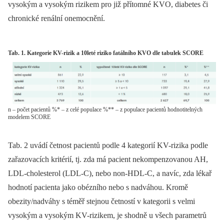
vysokým a vysokým rizikem pro již přítomné KVO, diabetes či
chronické renální onemocnění.
Tab. 1. Kategorie KV-rizik a 10leté riziko fatálního KVO dle tabulek SCORE
n – počet pacientů %* – z celé populace %** – z populace pacientů hodnotitelných
modelem SCORE
Tab. 2 uvádí četnost pacientů podle 4 kategorií KV-rizika podle
zařazovacích kritérií, tj. zda má pacient nekompenzovanou AH,
LDL-cholesterol (LDL-C), nebo non-HDL-C, a navíc, zda lékař
hodnotí pacienta jako obézního nebo s nadváhou. Kromě
obezity/nadváhy s téměř stejnou četností v kategorii s velmi
vysokým a vysokým KV-rizikem, je shodně u všech parametrů