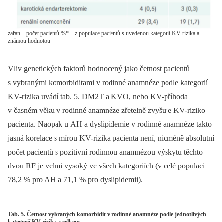
zařan – počet pacientů %* – z populace pacientů s uvedenou kategorií KV-rizika a
známou hodnotou
Vliv genetických faktorů hodnocený jako četnost pacientů
s vybranými komorbiditami v rodinné anamnéze podle kategorií
KV-rizika uvádí tab. 5. DM2T a KVO, nebo KV-příhoda
v časném věku v rodinné anamnéze zřetelně zvyšuje KV-riziko
pacienta. Naopak u AH a dyslipidemie v rodinné anamnéze takto
jasná korelace s mírou KV-rizika pacienta není, nicméně absolutní
počet pacientů s pozitivní rodinnou anamnézou výskytu těchto
dvou RF je velmi vysoký ve všech kategoriích (v celé populaci
78,2 % pro AH a 71,1 % pro dyslipidemii).
Tab. 5. Četnost vybraných komorbidit v rodinné anamnéze podle jednotlivých
kategorií KV-rizika a celkem