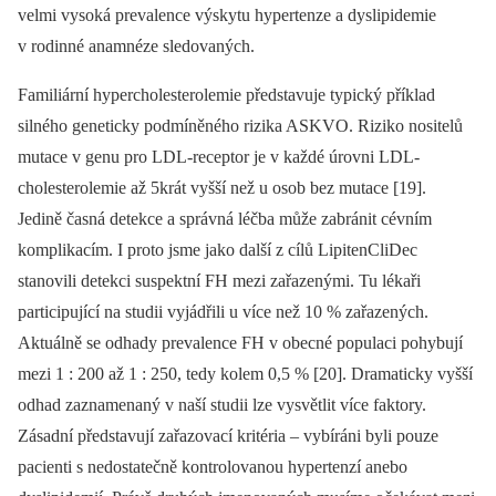
velmi vysoká prevalence výskytu hypertenze a dyslipidemie
v rodinné anamnéze sledovaných.
Familiární hypercholesterolemie představuje typický příklad
silného geneticky podmíněného rizika ASKVO. Riziko nositelů
mutace v genu pro LDL-receptor je v každé úrovni LDL-
cholesterolemie až 5krát vyšší než u osob bez mutace [19].
Jedině časná detekce a správná léčba může zabránit cévním
komplikacím. I proto jsme jako další z cílů LipitenCliDec
stanovili detekci suspektní FH mezi zařazenými. Tu lékaři
participující na studii vyjádřili u více než 10 % zařazených.
Aktuálně se odhady prevalence FH v obecné populaci pohybují
mezi 1 : 200 až 1 : 250, tedy kolem 0,5 % [20]. Dramaticky vyšší
odhad zaznamenaný v naší studii lze vysvětlit více faktory.
Zásadní představují zařazovací kritéria –⁠ vybíráni byli pouze
pacienti s nedostatečně kontrolovanou hypertenzí anebo