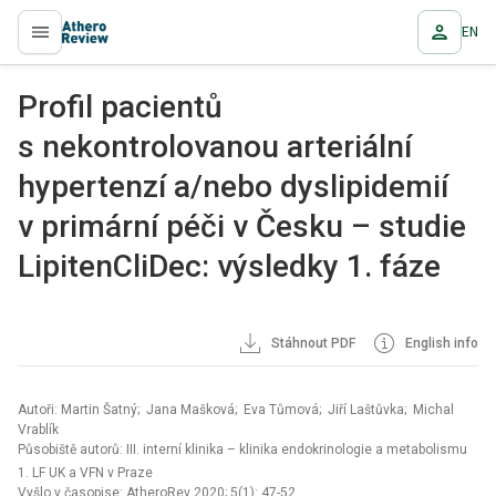
EN
proLékaře.cz
Profil pacientů
s nekontrolovanou arteriální
hypertenzí a/nebo dyslipidemií
v primární péči v Česku – studie
LipitenCliDec: výsledky 1. fáze
Stáhnout PDF
English info
Autoři: Martin Šatný; Jana Mašková; Eva Tůmová; Jiří Laštůvka; Michal
Vrablík
Působiště autorů: III. interní klinika – klinika endokrinologie a metabolismu
1. LF UK a VFN v Praze
Vyšlo v časopise:
AtheroRev 2020; 5(1): 47-52