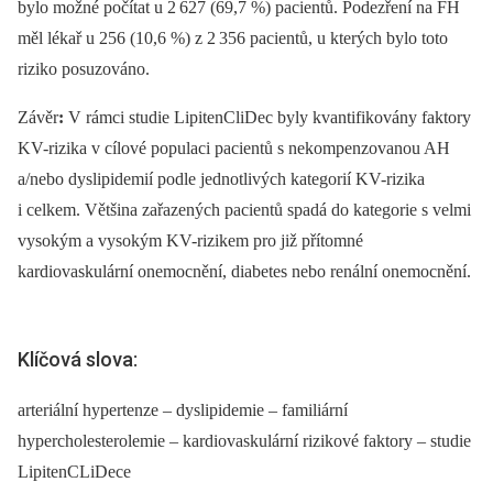
bylo možné počítat u 2 627 (69,7 %)
pacientů. Podezření na FH
měl lékař u 256 (10,6 %) z 2 356 pacientů, u kterých bylo toto
riziko posuzováno.
Závěr
:
V rámci studie LipitenCliDec byly kvantifikovány faktory
KV-rizika v cílové populaci pacientů s nekompenzovanou AH
a/nebo dyslipidemií podle jednotlivých kategorií KV-rizika
i celkem. Většina zařazených pacientů spadá do kategorie s velmi
vysokým a vysokým KV-rizikem pro již přítomné
kardiovaskulární onemocnění, diabetes nebo renální onemocnění.
Klíčová slova:
arteriální hypertenze – dyslipidemie – familiární
hypercholesterolemie – kardiovaskulární rizikové faktory – studie
LipitenCLiDece