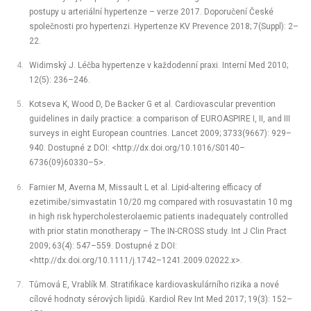
postupy u arteriální hypertenze –⁠ verze 2017. Doporučení České
společnosti pro hypertenzi. Hypertenze KV Prevence 2018; 7(Suppl): 2–
22.
Widimský J. Léčba hypertenze v každodenní praxi. Interní Med 2010;
12(5): 236–246.
Kotseva K, Wood D, De Backer G et al. Cardiovascular prevention
guidelines in daily practice: a comparison of EUROASPIRE I, II, and III
surveys in eight European countries. Lancet 2009; 3733(9667): 929–
940. Dostupné z DOI: <http://dx.doi.org/10.1016/S0140–
6736(09)60330–5>.
Farnier M, Averna M, Missault L et al. Lipid-altering efficacy of
ezetimibe/simvastatin 10/20 mg compared with rosuvastatin 10 mg
in high risk hypercholesterolaemic patients inadequately controlled
with prior statin monotherapy –⁠ The IN-CROSS study. Int J Clin Pract
2009; 63(4): 547–559. Dostupné z DOI:
<http://dx.doi.org/10.1111/j.1742–1241.2009.02022.x>.
Tůmová E, Vrablík M. Stratifikace kardiovaskulárního rizika a nové
cílové hodnoty sérových lipidů. Kardiol Rev Int Med 2017; 19(3): 152–