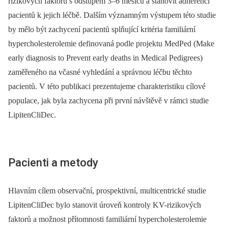
rizikových faktorů s odstupem 3–6 měsíců a stanovit adherenci
pacientů k jejich léčbě. Dalším významným výstupem této studie
by mělo být zachycení pacientů splňující kritéria familiární
hypercholesterolemie definovaná podle projektu MedPed (Make
early diagnosis to Prevent early deaths in Medical Pedigrees)
zaměřeného na včasné vyhledání a správnou léčbu těchto
pacientů. V této publikaci prezentujeme charakteristiku cílové
populace, jak byla zachycena při první návštěvě v rámci studie
LipitenCliDec.
Pacienti a metody
Hlavním cílem observační, prospektivní, multicentrické studie
LipitenCliDec bylo stanovit úroveň kontroly KV-rizikových
faktorů a možnost přítomnosti familiární hypercholesterolemie