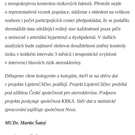
s neuspokojivou kontrolou rizikových faktorů. Přestože nejde
o reprezentativní vzorek populace, můžeme s ohledem na velikost
souboru i počet participujících center předpokládat, že se podařilo
shromáždit data odrážející reálný stav každodenní praxe péče
o nemocné s arteriální hypertenzí a dyslipidemií. V dalších
analýzách bude zajímavé sledovat dosažitelnost změny kontroly
rizika v krátkém intervalu 3 měsíců i terapeutické zvyklosti
v intervenci hlavních rizik aterosklerózy.
Děkujeme všem kolegyním a kolegům, kteří se na sběru dat
v projektu LipitenCliDec podílejí. Projekt LipitenCliDec probíhá
pod záštitou České společnosti pro aterosklerózu. Podporu
projektu poskytuje společnost KRKA. Sběr dat a statistické
zpracování zajišťuje společnost Neox.
MUDr. Martin Šatný