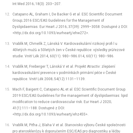
Int Med 2016; 18(3): 203–207.
Catapano AL, Graham I, De Backer G et al. ESC Scientific Document
Group; 2016 ESC/EAS Guidelines for the Management of
Dyslipidaemias. Eur Heart J 2016; 37(39): 2999–3058. Dostupné z DOI:
<http://dx.doi.org/10.1093/eurheartj/ehw272>.
Vrablík M, Chmelík Z, Lánská V. Kardiovaskulární rizikový profi l u
40letých mužů a 50letých žen v České republice: výsledky průřezové
studie. Vnitř Lék 2014, 60(11): 980–986.014, 60(11): 980–986.
Vrablík M, Freiberger T, Lánská V et al. Projekt Atractiv: zlepšení
kardiovaskulární prevence v podmínkách primární péče v České
republice. Vnitř Lék 2008; 54(12):1131–1139.
Mach F, Baigent C, Catapano AL et al. ESC Scientific Document Group.
2019 ESC/EAS Guidelines for the management of dyslipidaemias: lipid
modification to reduce cardiovascular risk. Eur Heart J 2020;
41(1):111–188. Dostupné z DOI:
<http://dx.doi.org/10.1093/eurheartj/ehz455>.
Vrablík M, Piťha J, Blaha V et al. Stanovisko výboru České společnosti
pro aterosklerózu k doporučením ESC/EAS pro diagnostiku a léčbu