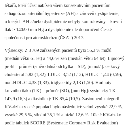
lékařů, kteří účast nabízeli všem konsekutivním pacientům
s diagnózou arteriální hypertenze (AH) a zároveň dys­lipidemie,
u kterých AH a/nebo dyslipidemie nebyly kontrolovány –⁠ krevní
tlak > 140/90 mm Hg a dyslipidemie dle doporučení České
společnosti pro aterosklerózu (ČSAT) 2017.
Výsledky
:
Z 3 769 zařazených pacientů bylo 55,3 % mužů
(medián věku 61 let) a 44,6 % žen (medián věku 64 let). Lipidový
profil –⁠ průměr (směrodatná odchylka –⁠ SD), [mmol/l]: celkový
cholesterol 5,82 (1,32), LDL-C 3,52 (1,12), HDL-C 1,44 (0,59),
non-HDL-C 4,38 (1,33), triglyceridy 2,13 (1,50). Hodnoty
krevního tlaku (TK) –⁠ průměr (SD), [mm Hg]: systolický TK
143,9 (16,3) a diastolický TK 85,4 (10,5). Zastoupení kategorií
KV-rizika v celé populaci bylo následující: velmi vysoké 22,9 %,
vysoké 29,5 %, střední 35,1 % a nízké 12,6 %. 10leté KV-riziko
podle tabulek SCORE (Systematic Coronary Risk Evaluation)