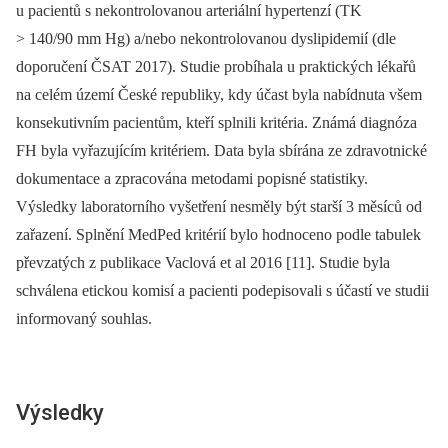
u pacientů s nekontrolovanou arteriální hypertenzí (TK
> 140/90 mm Hg) a/nebo nekontrolovanou dyslipidemií (dle
doporučení ČSAT 2017). Studie probíhala u praktických lékařů
na celém území České republiky, kdy účast byla nabídnuta všem
konsekutivním pacientům, kteří splnili kritéria. Známá diagnóza
FH byla vyřazujícím kritériem. Data byla sbírána ze zdravotnické
dokumentace a zpracována metodami popisné statistiky.
Výsledky laboratorního vyšetření nesměly být starší 3 měsíců od
zařazení. Splnění MedPed kritérií bylo hodnoceno podle tabulek
převzatých z publikace Vaclová et al 2016 [11]. Studie byla
schválena etickou komisí a pacienti podepisovali s účastí ve studii
informovaný souhlas.
Výsledky