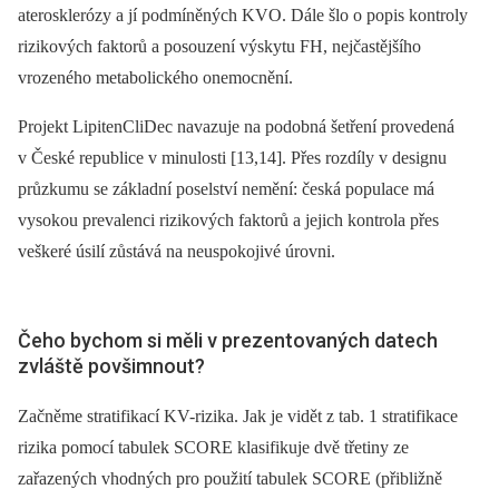
aterosklerózy a jí podmíněných KVO. Dále šlo o popis kontroly
rizikových faktorů a posouzení výskytu FH, nejčastějšího
vrozeného metabolického onemocnění.
Projekt LipitenCliDec navazuje na podobná šetření provedená
v České republice v minulosti [13,14]. Přes rozdíly v designu
průzkumu se základní poselství nemění: česká populace má
vysokou prevalenci rizikových faktorů a jejich kontrola přes
veškeré úsilí zůstává na neuspokojivé úrovni.
Čeho bychom si měli v prezentovaných datech
zvláště povšimnout?
Začněme stratifikací KV-rizika. Jak je vidět z tab. 1 stratifikace
rizika pomocí tabulek SCORE klasifikuje dvě třetiny ze
zařazených vhodných pro použití tabulek SCORE (přibližně