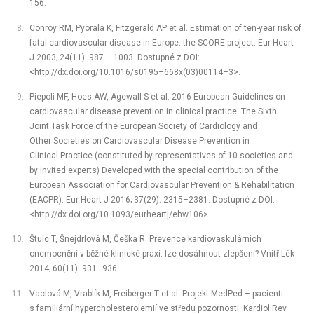
156.
Conroy RM, Pyorala K, Fitzgerald AP et al. Estimation of ten-year risk of
fatal cardiovascular disease in Europe: the SCORE project. Eur Heart
J 2003; 24(11): 987 –⁠ 1003. Dostupné z DOI:
<http://dx.doi.org/10.1016/s0195–668x(03)00114–3>.
Piepoli MF, Hoes AW, Agewall S et al. 2016 European Guidelines on
cardiovascular disease prevention in clinical practice: The Sixth
Joint Task Force of the European Society of Cardiology and
Other Societies on Cardiovascular Disease Prevention in
Clinical Practice (constituted by representatives of 10 societies and
by invited experts) Developed with the special contribution of the
European Association for Cardiovascular Prevention & Rehabilitation
(EACPR). Eur Heart J 2016; 37(29): 2315–2381. Dostupné z DOI:
<http://dx.doi.org/10.1093/eurheartj/ehw106>.
Štulc T, Šnejdrlová M, Češka R. Prevence kardiovaskulárních
onemocnění v běžné klinické praxi: lze dosáhnout zlepšení? Vnitř Lék
2014; 60(11): 931–936.
Vaclová M, Vrablík M, Freiberger T et al. Projekt MedPed –⁠ pacienti
s familiární hypercholesterolemií ve středu pozornosti. Kardiol Rev