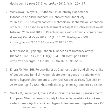
dyslipidemií z roku 2019. AtheroRev 2019; 4(3): 126–137.
Vorlíčková P, Mayer O, Bruthans J et al. Změny v adherenci
k doporučené cílové hodnotě LDL cholesterolu mezi lety
2006 a 2017 u českých pacientů s chronickou ischemickou chorobou
srdeční. [The changes in achievement of target LDL-cholesterol levels
between 2006 and 2017 in Czech patients with chronic coronary heart
disease]. Cor et Vasa 2019 : 61(1): 20–26. Dostupné z DOI:
<https://doi.org/10.1016/j.crvasa.2018.05.002>.
McPherson R, Tybjaerg-Hansen A. Genetics of Coronary Artery
Disease. Circ Res 2016; 118(4): 564–578. Dostupné z DOI:
<http://dx.doi.org/10.1161/CIRCRESAHA.115.306566>.
Khera AV, Won HH, Peloso GM et al. Diagnostic yield and clinical utility
of sequencing familial hypercholesterolemia genes in patients with
severe hypercholesterolemia. J Am Coll Cardiol 2016; 67(22): 2578–
2589. Dostupné z DOI: <http://dx.doi.org/10.1016/j.jacc.2016.03.520>.
Vrablík M, Freiberger T, Blaha V et al. Souhrn konsenzu panelu expertů
European Atherosclerosis Society k otázce diagnostiky a klinickému
vedení nemocných s familiární hypercholesterolemií. Hypertenze a KV