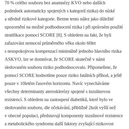
70 % celého souboru bez anamnézy KVO nebo dalších
podmínek automaticky spojených s kategorií rizika) do nízké
a středně rizikové kategorie. Berme tento nález jako důležité
upozornění na možné podhodnocení rizika i při správném použití
stratifikace pomocí SCORE [8]. S ohledem na fakt, že byli
zařazováni nemocní průměrného věku okolo 60let
s neuspokojivou kompenzací minimálně jednoho hlavního rizika
ASKVO, lze se domnívat, že SCORE skutečně v námi
sledovaném souboru riziko podhodnocovalo. Připomeňme, že
pomocí SCORE hodnotíme pouze riziko fatálních příhod, a ještě
pouze v 10letém časovém horizontu. Navíc vynecháváme
všechny determinanty aterosklerózy spojené s inzulinovou
rezistencí. S ohledem na zastoupení diabetiků, které bylo ve
sledovaném souboru, dle očekávání, přibližně 2krát vyšší než
v obecné populaci, představují komponenty inzulinové rezistence
a metabolického syndromu další faktory zvyšující rizikovost