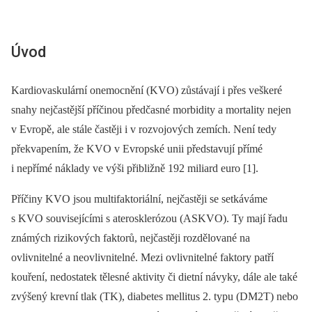
Úvod
Kardiovaskulární onemocnění (KVO) zůstávají i přes veškeré
snahy nejčastější příčinou předčasné morbidity a mortality nejen
v Evropě, ale stále častěji i v rozvojových zemích. Není tedy
překvapením, že KVO v Evropské unii představují přímé
i nepřímé náklady ve výši přibližně 192 miliard euro [1].
Příčiny KVO jsou multifaktoriální, nejčastěji se setkáváme
s KVO souvisejícími s aterosklerózou (ASKVO). Ty mají řadu
známých rizikových faktorů, nejčastěji rozdělované na
ovlivnitelné a neovlivnitelné. Mezi ovlivnitelné faktory patří
kouření, nedostatek tělesné aktivity či dietní návyky, dále ale také
zvýšený krevní tlak (TK), diabetes mellitus 2. typu (DM2T) nebo