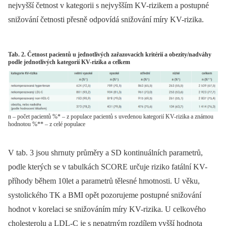
nejvyšší četnost v kategorii s nejvyšším KV-rizikem a postupné
snižování četnosti přesně odpovídá snižování míry KV-rizika.
Tab. 2. Četnost pacientů u jednotlivých zařazovacích kritérií a obezity/nadváhy
podle jednotlivých kategorií KV-rizika a celkem
n – počet pacientů %* – z populace pacientů s uvedenou kategorií KV-rizika a známou
hodnotou %** – z celé populace
V tab. 3 jsou shrnuty průměry a SD kontinuálních parametrů,
podle kterých se v tabulkách SCORE určuje riziko fatální KV-
příhody během 10let a parametrů tělesné hmotnosti. U věku,
systolického TK a BMI opět pozorujeme postupné snižování
hodnot v korelaci se snižováním míry KV-rizika. U celkového
cholesterolu a LDL-C je s nepatrným rozdílem vyšší hodnota