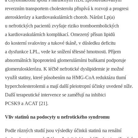
reverzním transportem cholesterolu přispívá k rozvoji a progresi
aterosklerózy a kardiovaskulárních chorob. Nárůst Lp(a)
u nefrotických pacientů zvyšuje riziko trombo­embolických
a kardiovaskulárních komplikací. Omezený přísun lipidů
do kosterní svaloviny a tukové tkáně, v důsledku deficitu
a dysfunkce LPL, vede ke snížení tělesné hmotnosti. Příjem
abnormálních lipoproteinů glomerulárními buňkami podporuje
glomerulosklerózu. K léčbě nefrotické dyslipidemie je možné
využít statiny, které působením na HMG-CoA reduktázu tlumí
hypercholesterolemii a mají další pleiotropní účinky uvedené níže.
Další terapeutické intervence se zaměřují na inhibici
PCSK9 a ACAT [21].
Vliv statinů na podocyty u nefrotického syndromu
Podle různých studií jsou výsledky účinků statinů na renální