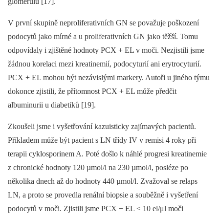
glomerulu [17].
V první skupině neproliferativních GN se považuje poškození
podocytů jako mírné a u proliferativních GN jako těžší. Tomu
odpovídaly i zjištěné hodnoty PCX + EL v moči. Nezjistili jsme
žádnou korelaci mezi kreatinemií, podocyturií ani erytrocyturií.
PCX + EL mohou být nezávislými markery. Autoři u jiného týmu
dokonce zjistili, že přítomnost PCX + EL může předčit
albuminurii u diabetiků [19].
Zkoušeli jsme i vyšetřování kazuisticky zajímavých pacientů.
Příkladem může být pacient s LN třídy IV v remisi 4 roky při
terapii cyklosporinem A. Poté došlo k náhlé progresi kreatin­emie
z chronické hodnoty 120 µmol/l na 230 µmol/l, posléze po
několika dnech až do hodnoty 440 µmol/l. Zvažoval se relaps
LN, a proto se provedla renální biopsie a souběžně i vyšetření
podocytů v moči. Zjistili jsme PCX + EL < 10 el/μl moči