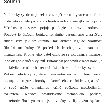
Souhrn
Nefrotický syndrom je velmi často přítomen u glomerulonefritid,
u diabetické nefropatie a u obezitou indukované glomerulo­patie.
Všechny tyto stavy spojuje patologie na úrovni podocytu.
Podocyt je ústřední buňkou renálního parenchymu a zajišťuje
filtraci krve jak strukturálně, tak aktivně regulací vlastností
filtrační membrány. V posledních letech je zkoumán stále
intenzivněji. Kromě jeho patofyziologie se zkoumají i možnosti
jeho diagnostického využití. Přítomnost podocytů v moči koreluje
s aktivitou renálních nemocí ústících v nefrotický syndrom.
Přitom nefrotický syndrom rezistentní na léčbu hrozí nejen
postupnou progresí choroby do konečného selhání ledvin, ale sám
o sobě může organizmus vážně poškodit metabolickým
rozvratem. Nejvíce prostudované metabolické poruchy
u nefrotického syndromu jsou změny v lipidovém spektru,