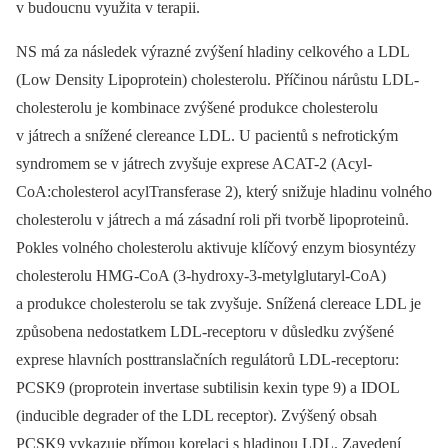
v budoucnu využita v terapii.
NS má za následek výrazné zvýšení hladiny celkového a LDL
(Low Density Lipoprotein) cholesterolu. Příčinou nárůstu LDL-
cholesterolu je kombinace zvýšené produkce cholesterolu
v játrech a snížené clereance LDL. U pacientů s nefrotickým
syndromem se v játrech zvyšuje exprese ACAT-2 (Acyl-
CoA:cholesterol acylTransferase 2), který snižuje hladinu volného
cholesterolu v játrech a má zásadní roli při tvorbě lipoproteinů.
Pokles volného cholesterolu aktivuje klíčový enzym biosyntézy
cholesterolu HMG-CoA (3-hydroxy-3-metylglutaryl-CoA)
a produkce cholesterolu se tak zvyšuje. Snížená clereace LDL je
způsobena nedostatkem LDL-receptoru v důsledku zvýšené
exprese hlavních posttranslačních regulátorů LDL-receptoru:
PCSK9 (proprotein invertase subtilisin kexin type 9) a IDOL
(inducible degrader of the LDL receptor). Zvýšený obsah
PCSK9 vykazuje přímou korelaci s hladinou LDL. Zavedení