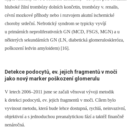
hluboké žilní trombózy dolních končetin, trombózy v. renalis,
cévní mozkové příhody nebo i rozvojem akutní ischemické
choroby srdeční. Nefrotický syndrom se typicky vyvíjí
u primárních neproliferativních GN (MCD, FSGS, MGN) a u
některých sekundárních GN (LN, diabetická glomeruloskleróza,
poškození ledvin amyloidem) [16].
Detekce podocytů, ev. jejich fragmentů v moči
jako nový marker poškození glomerulu
V letech 2006–2011 jsme se začali věnovat vývoji metodik
k detekci podocytů, ev. jejich fragmentů v moči. Cílem bylo
vyvinout metodu, která bude lehce dostupná, rychlá, neinvazivní,
objektivní a s jednoduchou preanalytickou fází a taktéž finančně
nenáročná.