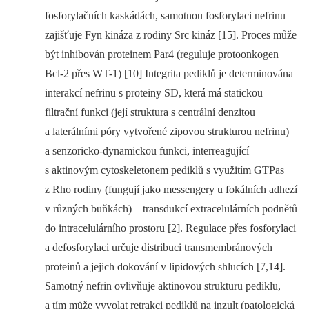
fosforylačních kaskádách, samotnou fosforylaci nefrinu
zajišťuje Fyn kináza z rodiny Src kináz [15]. Proces může
být inhibován proteinem Par4 (reguluje protoonkogen
Bcl-2 přes WT-1) [10] Integrita pediklů je determinována
interakcí nefrinu s proteiny SD, která má statickou
filtrační funkci (její struktura s centrální denzitou
a laterálními póry vytvořené zipovou strukturou nefrinu)
a senzoricko-dynamickou funkci, interreagující
s aktinovým cytoskeletonem pediklů s využitím GTPas
z Rho rodiny (fungují jako messengery u fokálních adhezí
v různých buňkách) –⁠ transdukcí extracelulárních podnětů
do intracelulárního prostoru [2]. Regulace přes fosforylaci
a defosforylaci určuje distribuci transmembránových
proteinů a jejich dokování v lipidových shlucích [7,14].
Samotný nefrin ovlivňuje aktinovou strukturu pediklu,
a tím může vyvolat retrakci pediklů na inzult (patologická