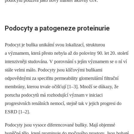
podocytů používá jako nový marker aktivity GN.
Podocyty a patogeneze proteinurie
Podocyt je buňka unikátní svou lokalizací, strukturou
a významem, která přesto nebyla až do poloviny 90. let 20. století
intenzivněji studována. V porovnání s jejím významem se o ní ví
stále velmi málo. Podocyty jsou klíčovými buňkami
odpovědnými za specifitu permeability glomerulární filtrační
membrány, kterou trvale očišťují [1–3]. Množí se důkazy, že
porucha podocytů má rozhodující význam v iniciaci
progresivních renálních nemocí, stejně tak v jejich progresi do
ESRD [1–2].
Podocyty jsou vysoce diferencované buňky. Mají objemné
buněčné tělo, které prominuje do močového prostoru. Jsou bohaté