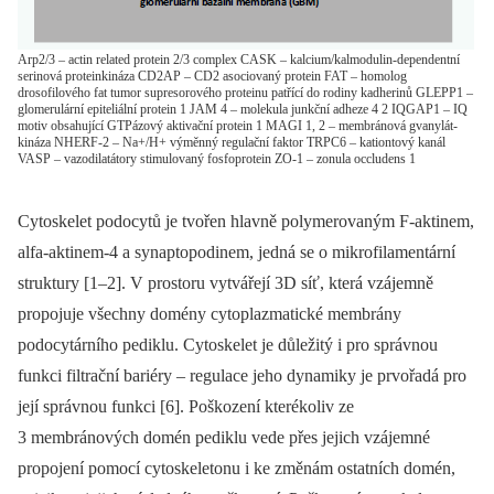
Arp2/3 – actin related protein 2/3 complex CASK – kalcium/kalmodulin-dependentní
serinová proteinkináza CD2AP – CD2 asociovaný protein FAT – homolog
drosofilového fat tumor supresorového proteinu patřící do rodiny kadherinů GLEPP1 –
glomerulární epiteliální protein 1 JAM 4 – molekula junkční adheze 4 2 IQGAP1 – IQ
motiv obsahující GTPázový aktivační protein 1 MAGI 1, 2 – membránová gvanylát-
kináza NHERF-2 – Na+/H+ výměnný regulační faktor TRPC6 – kationtový kanál
VASP – vazodilatátory stimulovaný fosfoprotein ZO-1 – zonula occludens 1
Cytoskelet podocytů je tvořen hlavně polymerovaným F-aktinem,
alfa-aktinem-4 a synaptopodinem, jedná se o mikrofilamentární
struktury [1–2]. V prostoru vytvářejí 3D síť, která vzájemně
propojuje všechny domény cytoplazmatické membrány
podocytárního pediklu. Cytoskelet je důležitý i pro správnou
funkci filtrační bariéry –⁠ regulace jeho dynamiky je prvořadá pro
její správnou funkci [6]. Poškození kterékoliv ze
3 membránových domén pediklu vede přes jejich vzájemné
propojení pomocí cytoskeletonu i ke změnám ostatních domén,