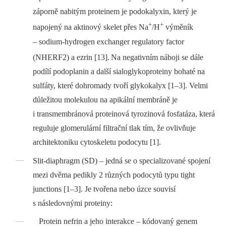
záporně nabitým proteinem je podokalyxin, který je
+
+
napojený na aktinový skelet přes Na
/H
výměník
–⁠ sodium-hydrogen exchanger regulatory factor
(NHERF2) a ezrin [13].
Na negativním náboji se dále
podílí podoplanin a další sialoglykoproteiny bohaté na
sulfáty, které dohromady tvoří glykokalyx [1–3]. Velmi
důležitou molekulou na apikální membráně je
i transmembránová proteinová tyrozinová fosfatáza, která
reguluje glomerulární filtrační tlak tím, že ovlivňuje
architektoniku cytoskeletu podocytu [1].
Slit-diaphragm (SD) –⁠ jedná se o specializované spojení
mezi dvěma pedikly 2 různých podocytů typu tight
junctions [1–3]. Je tvořena nebo úzce souvisí
s následovnými proteiny:
Protein nefrin a jeho interakce –⁠ kódovaný genem