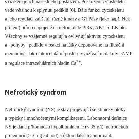
s rizikem jejich následného poškození. Poškození cyto­skeletu
vede většinou k splynutí pediklů [6]. Dále funkci cytoskeletu
a jeho regulaci zajišťují různé kinázy a GTPázy (jako např. Nck
protein) přímo napojené na nefrin, dále PI3K, AKT a ILK atd.
Všechny se vzájemně regulují a ovlivňují aktivitu cytoskeletu
a „pohyby“ pediklu v reakci na látky deponované na filtrační
membráně. Jako intracelulární posli se využívají molekuly cAMP
2+
a regulace intracelulárních hladin Ca
.
Nefrotický syndrom
Nefrotický syndrom (NS) je stav projevující se klinicky otoky
a typicky i mnohočetnými komplikacemi. Laboratorní definice
NS je dána přítomností hypalbuminemie (< 35 g/l), nefrotickou
proteinurií (> 3,5 g 24 hod) a řadou dalších abnormalit.