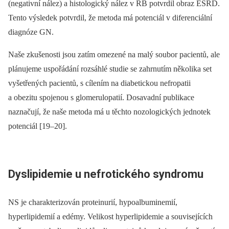
(negativní nález) a histologický nález v RB potvrdil obraz ESRD.
Tento výsledek potvrdil, že metoda má potenciál v diferenciální
diagnóze GN.
Naše zkušenosti jsou zatím omezené na malý soubor pacientů, ale
plánujeme uspořádání rozsáhlé studie se zahrnutím několika set
vyšetřených pacientů, s cílením na diabetickou nefropatii
a obezitu spojenou s glomerulopatií. Dosavadní publikace
naznačují, že naše metoda má u těchto nozologických jednotek
potenciál [19–20].
Dyslipidemie u nefrotického syndromu
NS je charakterizován proteinurií, hypoalbuminemií,
hyperlipidemií a edémy. Velikost hyperlipidemie a souvisejících