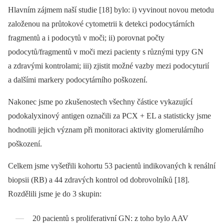
Hlavním zájmem naší studie [18] bylo: i) vyvinout novou metodu
založenou na průtokové cytometrii k detekci podocytárních
fragmentů a i podocytů v moči; ii) porovnat počty
podocytů/fragmentů v moči mezi pacienty s různými typy GN
a zdravými kontrolami; iii) zjistit možné vazby mezi podocyturií
a dalšími markery podocytárního poškození.
Nakonec jsme po zkušenostech všechny částice vykazující
podokalyxinový antigen označili za PCX + EL a statisticky jsme
hodnotili jejich význam při monitoraci aktivity glomerulárního
poškození.
Celkem jsme vyšetřili kohortu 53 pacientů indikovaných k renální
biopsii (RB) a 44 zdravých kontrol od dobrovolníků [18].
Rozdělili jsme je do 3 skupin:
20 pacientů s proliferativní GN: z toho bylo AAV