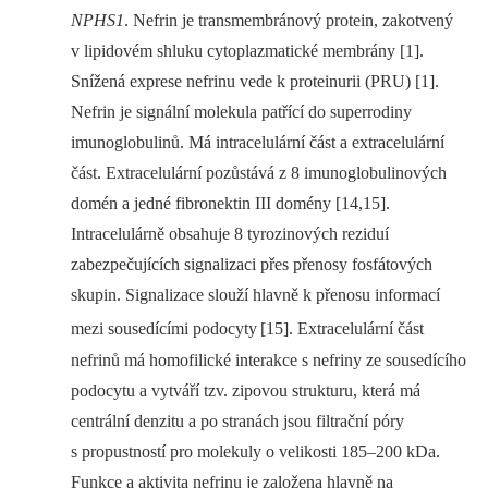
NPHS1
. Nefrin je transmembránový protein, zakotvený
v lipidovém shluku cytoplazmatické membrány [1].
Snížená exprese nefrinu vede k proteinurii (PRU) [1].
Nefrin je signální molekula patřící do superrodiny
imunoglobulinů. Má intracelulární část a extracelulární
část. Extracelulární pozůstává z 8 imunoglobulinových
domén a jedné fibronektin III do­mény [14,15].
Intracelulárně obsahuje 8 tyrozinových reziduí
zabezpečujících signalizaci přes přenosy fosfátových
skupin. Signalizace slouží hlavně k přenosu informací
mezi sousedícími podocyty
[15]. Extracelulární část
nefrinů má homofilické interakce s nefriny ze sousedícího
podocytu a vytváří tzv. zipovou strukturu, která má
centrální denzitu a po stranách jsou filtrační póry
s propustností pro molekuly o velikosti 185–200 kDa.
Funkce a aktivita nefrinu je založena hlavně na