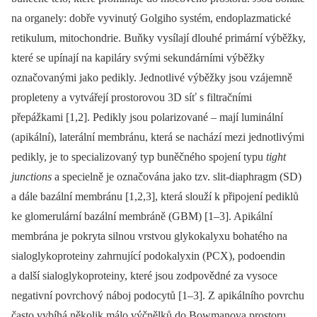
na organely: dobře vyvinutý Golgiho systém, endoplazmatické
retikulum, mitochondrie. Buňky vysílají dlouhé primární výběžky,
které se upínají na kapiláry svými sekundárními výběžky
označovanými jako pedikly. Jednotlivé výběžky jsou vzájemně
propleteny a vytvářejí prostorovou 3D síť s filtračními
přepážkami [1,2]. Pedikly jsou polarizované –⁠ mají luminální
(apikální), laterální membránu, která se nachází mezi jednotlivými
pedikly, je to specializovaný typ buněčného spojení typu
tight
junctions
a specielně je označována jako tzv. slit-diaphragm (SD)
a dále bazální membránu [1,2,3], která slouží k připojení pediklů
ke glomerulární bazální membráně (GBM) [1–3]. Apikální
membrána je pokryta silnou vrstvou glykokalyxu bohatého na
sialoglykoproteiny zahrnující podokalyxin (PCX), podoendin
a další sialoglykoproteiny, které jsou zodpovědné za vysoce
negativní povrchový náboj podocytů [1–3]. Z apikálního povrchu
často vybíhá několik málo výčnělků do Bowmanova prostoru,