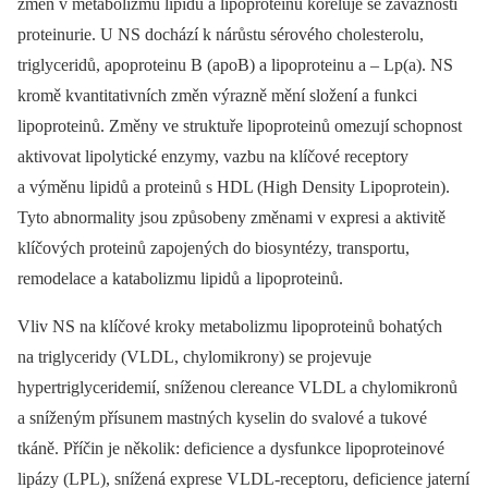
změn v metabolizmu lipidů a lipoproteinů koreluje se závažností
proteinurie. U NS dochází k nárůstu sérového cholesterolu,
triglyceridů, apoproteinu B (apoB) a lipoproteinu a –⁠ Lp(a). NS
kromě kvantitativních změn výrazně mění složení a funkci
lipoproteinů. Změny ve struktuře lipoproteinů omezují schopnost
aktivovat lipolytické enzymy, vazbu na klíčové receptory
a výměnu lipidů a proteinů s HDL (High Density Lipo­protein).
Tyto abnormality jsou způsobeny změnami v expresi a aktivitě
klíčových proteinů zapojených do biosyntézy, transportu,
remodelace a katabolizmu lipidů a lipoproteinů.
Vliv NS na klíčové kroky metabolizmu lipoproteinů bohatých
na triglyceridy (VLDL, chylomikrony) se projevuje
hypertriglyceridemií, sníženou clereance VLDL a chylo­mikronů
a sníženým přísunem mastných kyselin do svalové a tukové
tkáně. Příčin je několik: deficience a dysfunkce lipo­proteinové
lipázy (LPL), snížená exprese VLDL-receptoru, deficience jaterní