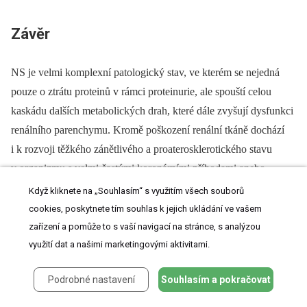
Závěr
NS je velmi komplexní patologický stav, ve kterém se nejedná
pouze o ztrátu proteinů v rámci proteinurie, ale spouští celou
kaskádu dalších metabolických drah, které dále zvyšují dysfunkci
renálního parenchymu. Kromě poškození renální tkáně dochází
i k rozvoji těžkého zánětlivého a pro­aterosklerotického stavu
v organizmu s velmi častými koronárními příhodami anebo
trombotickými komplikacemi. Statiny proto oprávněně mohou být
Když kliknete na „Souhlasím“ s využitím všech souborů
významnou doplňující terapií. Problematika podávání statinů
cookies, poskytnete tím souhlas k jejich ukládání ve vašem
u NS je však stále otevřená, všechny postupy přinášejí pouze
zařízení a pomůže to s vaší navigací na stránce, s analýzou
částečný efekt a nezaručují spolehlivé trvalé vyléčení pacienta.
využití dat a našimi marketingovými aktivitami.
Mimoto chronické podávání statinů přináší riziko řady vedlejších
Podrobné nastavení
Souhlasím a pokračovat
a toxických účinků, a proto případná stabilizace nemoci může být
maximem dosažitelného.