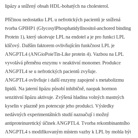
lipázy a snížený obsah HDL-bohatých na cholesterol.
Příčinou nedostatku LPL u nefrotických pacientů je snížená
tvorba GPIHP1 (GlycosylPhosphatidylInositol-anchored binding
Protein 1), který ukotvuje LPL na endotel a je pro funkci LPL
klíčový. Dalším faktorem ovlivňujícím funkčnost LPL je
ANGPTL4 (ANGioPoieTin-Like protein 4). Vazbou na LPL
vyvolává přeměnu enzymu v neaktivní monomer. Produkce
ANGPTL4 se u nefrotických pacientů zvyšuje.
ANGPTL4 ovlivňuje i další enzymy zapojené s metabolizmu
lipidů. Na jaterní lipázu působí inhibičně, naopak hormon
senzitivní lipázu aktivuje. Zvýšená hladina volných mastných
kyselin v plazmě jen potencuje jeho produkci. Výsledky
nedávných experimentálních studií naznačují i možný
antiproteinuretický účinek ANGPTL4. Tvorba rekombinantního
ANGPTL4 s modifikovaným místem vazby k LPL by mohla být