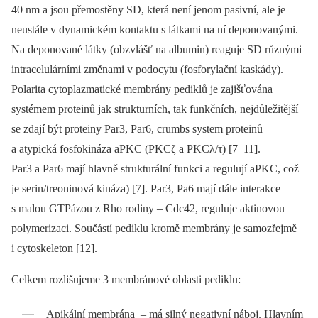
40 nm a jsou přemostěny SD, která není jenom pasivní, ale je
neustále v dynamickém kontaktu s látkami na ní depo­novanými.
Na deponované látky (obzvlášť na albumin) reaguje SD různými
intracelulárními změnami v podocytu (fos­forylační kaskády).
Polarita cytoplazmatické membrány pediklů je zajišťována
systémem proteinů jak strukturních, tak funkčních, nejdůležitější
se zdají být proteiny Par3, Par6, crumbs system proteinů
a atypická fosfokináza aPKC (PKCζ a PKCλ/τ) [7–11].
Par3 a Par6 mají hlavně strukturální funkci a regulují aPKC, což
je serin/treoninová kináza) [7]. Par3, Pa6 mají dále interakce
s malou GTPázou z Rho rodiny –⁠ Cdc42, reguluje aktinovou
polymerizaci. Součástí pediklu kromě membrány je samozřejmě
i cytoskeleton [12].
Celkem rozlišujeme 3 membránové oblasti pediklu:
Apikální membrána
–⁠
má silný negativní náboj. Hlavním