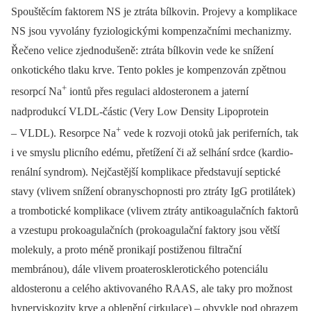
Spouštěcím faktorem NS je ztráta bílkovin. Projevy a komplikace
NS jsou vyvolány fyziologickými kompenzačními mechanizmy.
Řečeno velice zjednodušeně: ztráta bílkovin vede ke snížení
onkotického tlaku krve. Tento pokles je kompenzován zpětnou
+
resorpcí Na
iontů přes regulaci aldosteronem a jaterní
nadprodukcí VLDL-částic (Very Low Density Lipoprotein
+
–⁠ VLDL). Resorpce Na
vede k rozvoji otoků jak periferních, tak
i ve smyslu plicního edému, přetížení či až selhání srdce (kardio­
renální syndrom). Nejčastější komplikace představují septické
stavy (vlivem snížení obranyschopnosti pro ztráty IgG protilátek)
a trombotické komplikace (vlivem ztráty antiko­agulačních faktorů
a vzestupu prokoagulačních (prokoagulační faktory jsou větší
molekuly, a proto méně pronikají postiženou filtrační
membránou), dále vlivem proaterosklerotického potenciálu
aldosteronu a celého aktivovaného RAAS, ale taky pro možnost
hyperviskozity krve a oblenění cirkulace) –⁠ obvykle pod obrazem