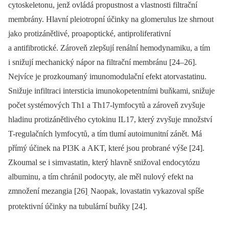
cytoskeletonu, jenž ovládá propustnost a vlastnosti filtrační
membrány. Hlavní pleiotropní účinky na glomerulus lze shrnout
jako protizánětlivé, proapoptické, anti­proliferativní
a antifibrotické. Zároveň zlepšují renální hemo­dynamiku, a tím
i snižují mechanický nápor na filtrační membránu [24–26].
Nejvíce je prozkoumaný imunomodulační efekt atorva­statinu.
Snižuje infiltraci intersticia imunokopetentními buňkami, snižuje
počet systémových Th1 a Th17-lymfocytů a zároveň zvyšuje
hladinu protizánětlivého cytokinu IL17, který zvyšuje množství
T-regulačních lymfocytů, a tím tlumí autoimunitní zánět. Má
přímý účinek na PI3K a AKT, které jsou probrané výše [24].
Zkoumal se i simvastatin, který hlavně snižoval endocytózu
albuminu, a tím chránil podocyty, ale měl nulový efekt na
zmnožení mezangia [26]
Naopak, lovastatin vykazoval spíše
.
protektivní účinky na tubulární buňky [24].