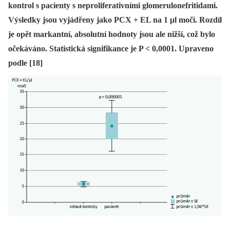
kontrol s pacienty s neproliferativními glomerulonefritidami.
Výsledky jsou vyjádřeny jako PCX + EL na 1 μl moči. Rozdíl
je opět markantní, absolutní hodnoty jsou ale nižší, což bylo
očekáváno. Statistická signifikance je P < 0,0001. Upraveno
podle [18]