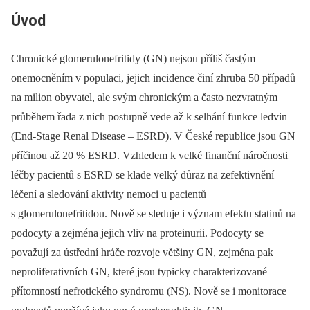
Úvod
Chronické glomerulonefritidy (GN) nejsou příliš častým
onemocněním v populaci, jejich incidence činí zhruba 50 případů
na milion obyvatel, ale svým chronickým a často nezvratným
průběhem řada z nich postupně vede až k selhání funkce ledvin
(End-Stage Renal Disease –⁠ ESRD). V České republice jsou GN
příčinou až 20 % ESRD. Vzhledem k velké finanční náročnosti
léčby pacientů s ESRD se klade velký důraz na zefektivnění
léčení a sledování aktivity nemoci u pacientů
s glomerulonefritidou. Nově se sleduje i význam efektu statinů na
podocyty a zejména jejich vliv na protein­urii. Podocyty se
považují za ústřední hráče rozvoje většiny GN, zejména pak
neproliferativních GN, které jsou typicky charakterizované
přítomností nefrotického syndromu (NS). Nově se i monitorace