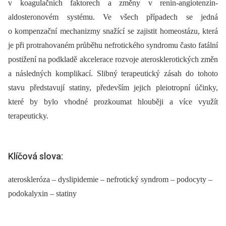
v koagulačních faktorech a změny v renin-angiotenzin-
aldosteronovém systému. Ve všech případech se jedná
o kompenzační mechanizmy snažící se zajistit homeostázu, která
je při protrahovaném průběhu nefrotického syndromu často fatální
postižení na podkladě akcelerace rozvoje aterosklerotických změn
a následných komplikací. Slibný terapeutický zásah do tohoto
stavu představují statiny, především jejich pleiotropní účinky,
které by bylo vhodné prozkoumat hlouběji a více využít
terapeuticky.
Klíčová slova:
ateroskleróza – dyslipidemie – nefrotický syndrom – podocyty –
podokalyxin – statiny