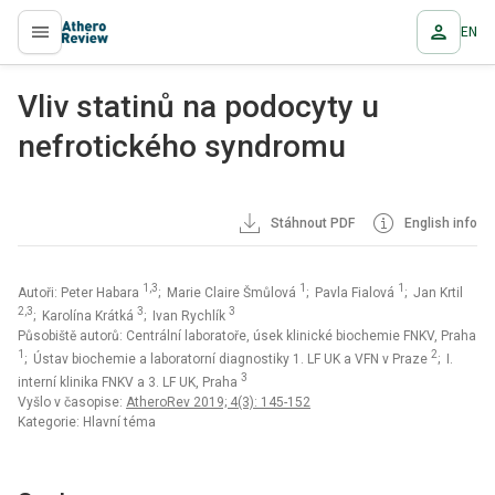
EN
proLékaře.cz
Vliv statinů na podocyty u
nefrotického syndromu
Stáhnout PDF
English info
1,3
1
1
Autoři: Peter Habara
; Marie Claire Šmůlová
; Pavla Fialová
; Jan Krtil
2,3
3
3
; Karolína Krátká
; Ivan Rychlík
Působiště autorů: Centrální laboratoře, úsek klinické biochemie FNKV, Praha
1
2
; Ústav biochemie a laboratorní diagnostiky 1. LF UK a VFN v Praze
; I.
3
interní klinika FNKV a 3. LF UK, Praha
Vyšlo v časopise:
AtheroRev 2019; 4(3): 145-152
Kategorie: Hlavní téma