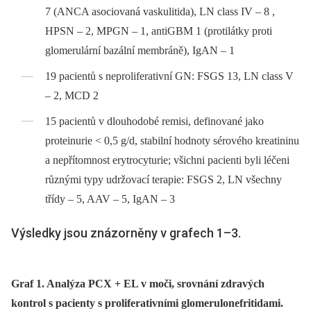
7 (ANCA asociovaná vaskulitida), LN class IV –⁠ 8 ,
HPSN –⁠ 2, MPGN –⁠ 1, antiGBM 1 (protilátky proti
glomerulární bazální membráně), IgAN –⁠ 1
19 pacientů s neproliferativní GN: FSGS 13, LN class V
–⁠ 2, MCD 2
15 pacientů v dlouhodobé remisi, definované jako
protein­urie < 0,5 g/d, stabilní hodnoty sérového kreatininu
a nepřítomnost erytrocyturie; všichni pacienti byli léčeni
různými typy udržovací terapie: FSGS 2, LN všechny
třídy –⁠ 5, AAV –⁠ 5, IgAN –⁠ 3
Výsledky jsou znázorněny v grafech 1–3.
Graf 1. Analýza PCX + EL v moči, srovnání zdravých
kontrol s pacienty s proliferativními glomerulonefritidami.