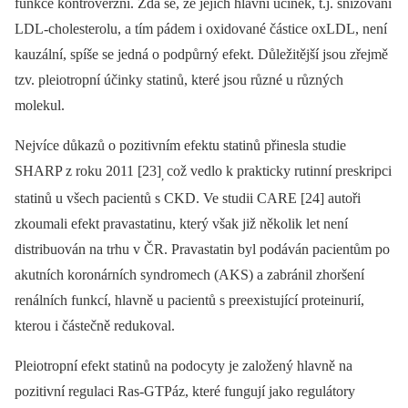
funkce kontroverzní. Zdá se, že jejich hlavní účinek, t.j. snižování
LDL-cholesterolu, a tím pádem i oxidované částice oxLDL, není
kauzální, spíše se jedná o podpůrný efekt. Důležitější jsou zřejmě
tzv. pleiotropní účinky statinů, které jsou různé u různých
molekul.
Nejvíce důkazů o pozitivním efektu statinů přinesla studie
SHARP z roku 2011 [23]
což vedlo k prakticky rutinní preskripci
,
statinů u všech pacientů s CKD. Ve studii CARE [24] autoři
zkoumali efekt pravastatinu, který však již několik let není
distribuován na trhu v ČR. Pravastatin byl podáván pacientům po
akutních koronárních syndromech (AKS) a zabránil zhoršení
renálních funkcí, hlavně u pacientů s pre­existující proteinurií,
kterou i částečně redukoval.
Pleiotropní efekt statinů na podocyty je založený hlavně na
pozitivní regulaci Ras-GTPáz, které fungují jako regulátory