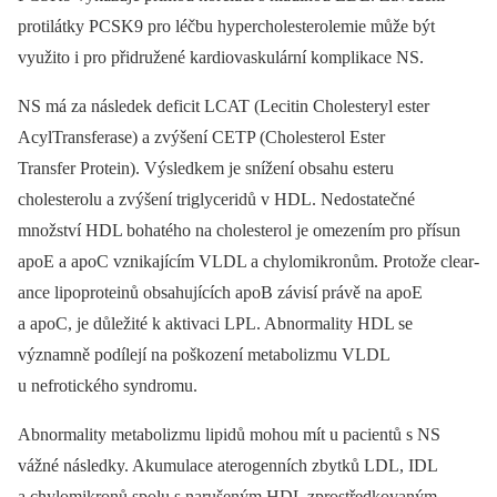
protilátky PCSK9 pro léčbu hypercholesterolemie může být
využito i pro přidružené kardiovaskulární komplikace NS.
NS má za následek deficit LCAT (Lecitin Cholesteryl ester
AcylTransferase) a zvýšení CETP (Cholesterol Ester
Transfer Protein). Výsledkem je snížení obsahu esteru
cholesterolu a zvýšení triglyceridů v HDL. Nedostatečné
množství HDL bohatého na cholesterol je omezením pro přísun
apoE a apoC vznikajícím VLDL a chylomikronům. Protože clear­
ance lipoproteinů obsahujících apoB závisí právě na apoE
a apoC, je důležité k aktivaci LPL. Abnormality HDL se
významně podílejí na poškození metabolizmu VLDL
u nefrotického syndromu.
Abnormality metabolizmu lipidů mohou mít u pacientů s NS
vážné následky. Akumulace aterogenních zbytků LDL, IDL
a chylomikronů spolu s narušeným HDL zprostředkovaným