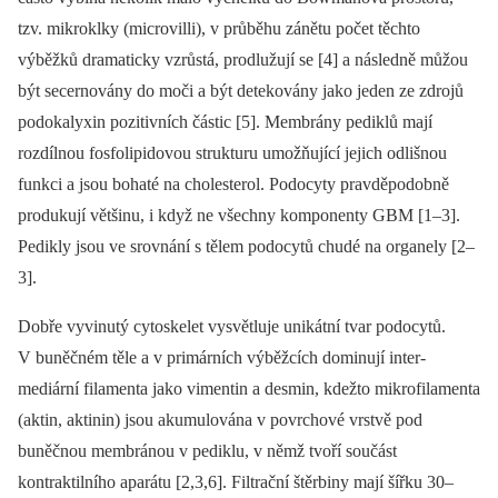
tzv. mikroklky (microvilli), v průběhu zánětu počet těchto
výběžků dramaticky vzrůstá, prodlužují se [4] a následně můžou
být secernovány do moči a být detekovány jako jeden ze zdrojů
podokalyxin pozitivních částic [5]. Membrány pediklů mají
rozdílnou fosfolipidovou strukturu umožňující jejich odlišnou
funkci a jsou bohaté na cholesterol. Podocyty pravděpodobně
produkují většinu, i když ne všechny komponenty GBM [1–3].
Pedikly jsou ve srovnání s tělem podocytů chudé na organely [2–
3].
Dobře vyvinutý cytoskelet vysvětluje unikátní tvar podo­cytů.
V buněčném těle a v primárních výběžcích dominují inter­
mediární filamenta jako vimentin a desmin, kdežto mikro­fila­menta
(aktin, aktinin) jsou akumulována v povrchové vrstvě pod
buněčnou membránou v pediklu, v němž tvoří součást
kontraktilního aparátu [2,3,6]. Filtrační štěrbiny mají šířku 30–