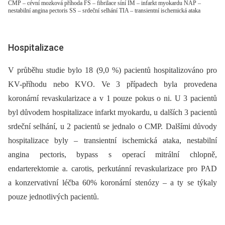
CMP – cévní mozková příhoda FS – fibrilace síní IM – infarkt myokardu NAP –
nestabilní angina pectoris SS – srdeční selhání TIA – transientní ischemická ataka
Hospitalizace
V průběhu studie bylo 18 (9,0 %) pacientů hospitalizováno pro
KV-příhodu nebo KVO. Ve 3 případech byla provedena
koronární revaskularizace a v 1 pouze pokus o ni. U 3 pacientů
byl důvodem hospitalizace infarkt myokardu, u dalších 3 pacientů
srdeční selhání, u 2 pacientů se jednalo o CMP. Dalšími důvody
hospitalizace byly –⁠ transientní ischemická ataka, nestabilní
angina pectoris, bypass s operací mitrální chlopně,
endarterektomie a. carotis, perkutánní revaskularizace pro PAD
a konzervativní léčba 60% koronární stenózy –⁠ a ty se týkaly
pouze jednotlivých pacientů.