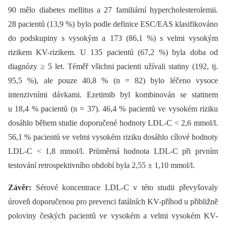
90 mělo diabetes mellitus a 27 familiární hypercholesterolemii.
28 pacientů (13,9 %) bylo podle definice ESC/EAS klasifikováno
do podskupiny s vysokým a 173 (86,1 %) s velmi vysokým
rizikem KV-rizikem. U 135 pacientů (67,2 %) byla doba od
diagnózy ≥ 5 let. Téměř všichni pacienti užívali statiny (192, tj.
95,5 %), ale pouze 40,8 % (n = 82) bylo léčeno vysoce
intenzivními dávkami. Ezetimib byl kombinován se statinem
u 18,4 % pacientů (n = 37). 46,4 % pacientů ve vysokém riziku
dosáhlo během studie doporučené hodnoty LDL-C < 2,6 mmol/l.
56,1 % pacientů ve velmi vysokém riziku dosáhlo cílové hodnoty
LDL-C < 1,8 mmol/l. Průměrná hodnota LDL-C při prvním
testování retrospektivního období byla 2,55 ± 1,10 mmol/l.
Závěr:
Sérové koncentrace LDL-C v této studii převyšovaly
úroveň doporučenou pro prevenci fatálních KV-příhod u přibližně
poloviny českých pacientů ve vysokém a velmi vysokém KV-