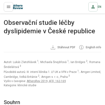
EN
proLékaře.cz
Observační studie léčby
dyslipidemie v České republice
Stáhnout PDF
English info
1
1
2
Autoři: Lukáš Zlatohlávek
; Michaela Šnejdrlová
; Ian Bridges
; Romana
3
Šindelářová
1
Působiště autorů: III. interní klinika 1. LF UK a VFN v Praze
; Amgen Limited,
2
3
Cambridge, Velká Británie
; Amgen s. r. o., Praha
Vyšlo v časopise:
AtheroRev 2019; 4(3): 162-169
Kategorie: klinické studie
Souhrn