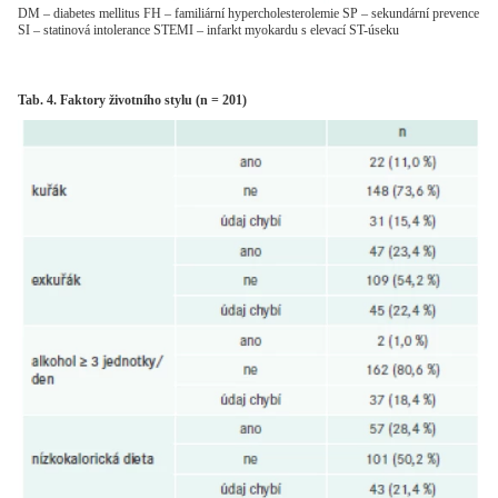
DM – diabetes mellitus FH – familiární hypercholesterolemie SP – sekundární prevence
SI – statinová intolerance STEMI – infarkt myokardu s elevací ST-úseku
Tab. 4. Faktory životního stylu (n = 201)