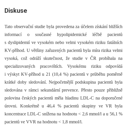
Diskuse
Tato observační studie byla provedena za účelem získání bližších
informací o současné hypolipidemické léčbě pacientů
s dyslipidemií ve vysokém nebo velmi vysokém riziku fatálních
KV-příhod. U většiny zařazených pacientů byla míra rizika velmi
vysoká, což odráží skutečnost, že studie v ČR probíhala na
specializovaných pracovištích. Vysokému riziku odpovídá
i výskyt KV-příhod u 21 (10,4 %) pacientů v průběhu poměrně
krátké doby sledování. Nejpočetnější podskupina pacientů byla
sledována v rámci sekundární prevence. Přesto pouze přibližně
polovina českých pacientů měla hladinu LDL-C na doporučené
úrovni. Konkrétně u 46,4 % pacientů skupiny ve VR byla
koncentrace LDL-C snížena na hodnotu < 2,6 mmol/l a u 56,1 %
pacientů ve VVR na hodnotu < 1,8 mmol/l.