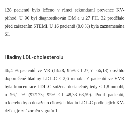
128 pacientů bylo léčeno v rámci sekundární prevence KV-
příhod. U 90 byl diagnostikován DM a u 27 FH. 32 prodělalo
před zařazením STEMI. U 16 pacientů (8,0 %) byla zaznamenána
SI.
Hladiny LDL-cholesterolu
46,4 % pacientů ve VR (13/28; 95% CI 27,51–66,13) dosáhlo
doporučené hladiny LDL-C < 2,6 mmol/l. Z pacientů ve VVR
byla koncentrace LDL-C snížena dostatečně; tedy < 1,8 mmol/l;
u 56,1 % (97/173; 95% CI 48,33–63,59). Podíl pacientů,
u kterého bylo dosaženo cílových hladin LDL-C podle jejich KV-
rizika, je znázorněn v grafu 1.