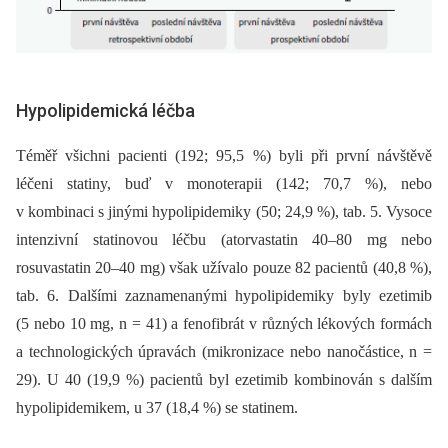
Hypolipidemická léčba
Téměř všichni pacienti (192; 95,5 %) byli při první návštěvě
léčeni statiny, buď v monoterapii (142; 70,7 %), nebo
v kombinaci s jinými hypolipidemiky (50; 24,9 %), tab. 5. Vysoce
intenzivní statinovou léčbu (atorvastatin 40–80 mg nebo
rosuvastatin 20–40 mg) však užívalo pouze 82 pacientů (40,8 %),
tab. 6. Dalšími zaznamenanými hypolipidemiky byly ezetimib
(5 nebo 10 mg, n = 41) a fenofibrát v různých lékových formách
a technologických úpravách (mikronizace nebo nanočástice, n =
29). U 40 (19,9 %) pacientů byl ezetimib kombinován s dalším
hypolipidemikem, u 37 (18,4 %) se statinem.