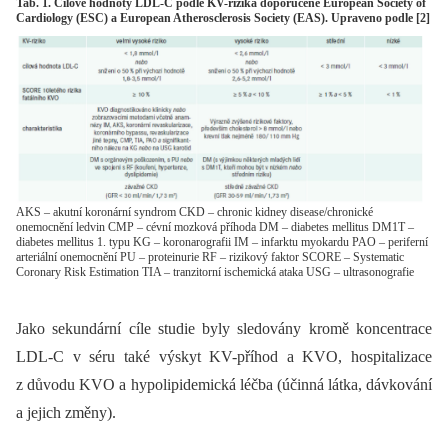
Tab. 1. Cílové hodnoty LDL-C podle KV-rizika doporučené European Society of
Cardiology (ESC) a European Atherosclerosis Society (EAS). Upraveno podle [2]
AKS – akutní koronární syndrom CKD – chronic kidney disease/chronické
onemocnění ledvin CMP – cévní mozková příhoda DM – diabetes mellitus DM1T –
diabetes mellitus 1. typu KG – koronarografii IM – infarktu myokardu PAO – periferní
arteriální onemocnění PU – proteinurie RF – rizikový faktor SCORE – Systematic
Coronary Risk Estimation TIA – tranzitorní ischemická ataka USG – ultrasonografie
Jako sekundární cíle studie byly sledovány kromě koncentrace
LDL-C v séru také výskyt KV-příhod a KVO, hospitalizace
z důvodu KVO a hypolipidemická léčba (účinná látka, dávkování
a jejich změny).