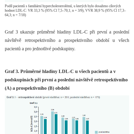
Podíl pacientů s familiární hypercholesterolémií, u kterých bylo dosaženo cílových
hodnot LDL-C: VR 33,3 % (95% Cl 7,5–70,1; n = 3/9); VVR 38,9 % (95% Cl 17,3–
64,3; n = 7/18)
Graf 3 ukazuje průměrné hladiny LDL-C při první a poslední
návštěvě retrospektivního a prospektivního období u všech
pacientů a pro jednotlivé podskupiny.
Graf 3. Průměrné hladiny LDL-C u všech pacientů a v
podskupinách při první a poslední návštěvě retrospektivního
(A) a prospektivního (B) období