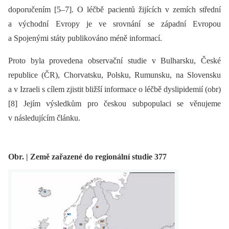
doporučením [5–7]. O léčbě pacientů žijících v zemích střední
a východní Evropy je ve srovnání se západní Evropou
a Spojenými státy publikováno méně informací.
Proto byla provedena observační studie v Bulharsku, České
republice (ČR), Chorvatsku, Polsku, Rumunsku, na Slovensku
a v Izraeli s cílem zjistit bližší informace o léčbě dys­lipidemií (obr)
[8] Jejím výsledkům pro českou subpopulaci se věnujeme
v následujícím článku.
Obr. | Země zařazené do regionální studie 377