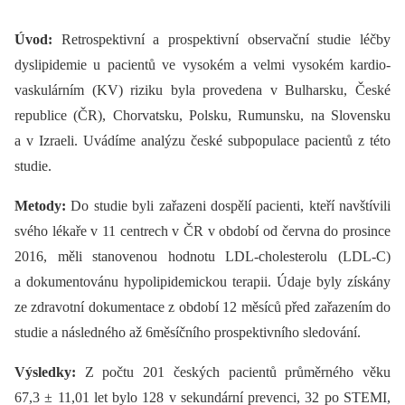
Úvod:
Retrospektivní a prospektivní observační studie léčby
dyslipidemie u pacientů ve vysokém a velmi vysokém kardio­
vaskulárním (KV) riziku byla provedena v Bulharsku, České
republice (ČR), Chorvatsku, Polsku, Rumunsku, na Slovensku
a v Izraeli. Uvádíme analýzu české subpopulace pacientů z této
studie.
Metody:
Do studie byli zařazeni dospělí pacienti, kteří navštívili
svého lékaře v 11 centrech v ČR v období od června do prosince
2016, měli stanovenou hodnotu LDL-cholesterolu (LDL-C)
a dokumentovánu hypolipidemickou terapii. Údaje byly získány
ze zdravotní dokumentace z období 12 měsíců před zařazením do
studie a následného až 6měsíčního prospektivního sledování.
Výsledky:
Z počtu 201 českých pacientů průměrného věku
67,3 ± 11,01 let bylo 128 v sekundární prevenci, 32 po STEMI,