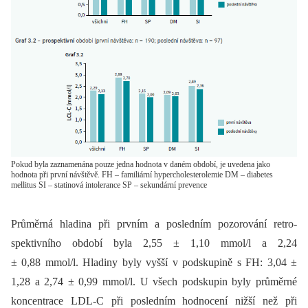
Pokud byla zaznamenána pouze jedna hodnota v daném období, je uvedena jako
hodnota při první návštěvě. FH – familiární hypercholesterolemie DM – diabetes
mellitus SI – statinová intolerance SP – sekundární prevence
Průměrná hladina při prvním a posledním pozorování retro­
spektivního období byla 2,55 ± 1,10 mmol/l a 2,24
± 0,88 mmol/l. Hladiny byly vyšší v podskupině s FH: 3,04 ±
1,28 a 2,74 ± 0,99 mmol/l. U všech podskupin byly průměrné
koncentrace LDL-C při posledním hodnocení nižší než při