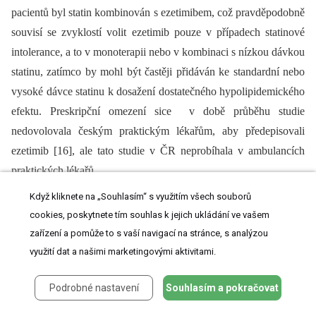
pacientů byl statin kombinován s ezetimibem, což pravděpodobně
souvisí se zvyklostí volit ezetimib pouze v případech statinové
intolerance, a to v monoterapii nebo v kombinaci s nízkou dávkou
statinu, zatímco by mohl být častěji přidáván ke standardní nebo
vysoké dávce statinu k dosažení dostatečného hypolipidemického
efektu. Preskripční omezení sice v době průběhu studie
nedovolovala českým praktickým lékařům, aby předepisovali
ezetimib [16], ale tato studie v ČR neprobíhala v ambulancích
praktických lékařů.
Když kliknete na „Souhlasím“ s využitím všech souborů
Lékaři uvedli SI u 16 (8 %) pacientů, což je menší podíl než 11–
cookies, poskytnete tím souhlas k jejich ukládání ve vašem
29 % v jiných observačních studiích, ze kterých nebyli vyřazeni
zařízení a pomůže to s vaší navigací na stránce, s analýzou
pacienti s rizikem myopatií [17,18]. Nejčastěji uvedeným
využití dat a našimi marketingovými aktivitami.
důvodem pro změnu léčby byla potřeba zvýšit účinek, svalové
obtíže byly až na druhém místě.
Podrobné nastavení
Souhlasím a pokračovat
67 % českých pacientů v této studii bylo léčeno pro dys­lipidemii