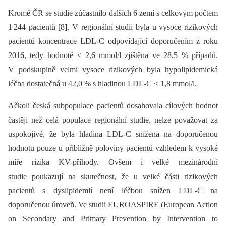
Kromě ČR se studie zúčastnilo dalších 6 zemí s celkovým počtem
1 244 pacientů [8]. V regionální studii byla u vysoce rizikových
pacientů koncentrace LDL-C odpovídající doporučením z roku
2016, tedy hodnotě < 2,6 mmol/l zjištěna ve 28,5 % případů.
V podskupině velmi vysoce rizikových byla hypolipidemická
léčba dostatečná u 42,0 % s hladinou LDL-C < 1,8 mmol/l.
Ačkoli česká subpopulace pacientů dosahovala cílových hodnot
častěji než celá populace regionální studie, nelze považovat za
uspokojivé, že byla hladina LDL-C snížena na doporučenou
hodnotu pouze u přibližně poloviny pacientů vzhledem k vysoké
míře rizika KV-příhody. Ovšem i velké mezinárodní
studie poukazují na skutečnost, že u velké části rizikových
pacientů s dyslipidemií není léčbou snížen LDL-C na
doporučenou úroveň. Ve studii EUROASPIRE (European Action
on Secondary and Primary Prevention by Intervention to