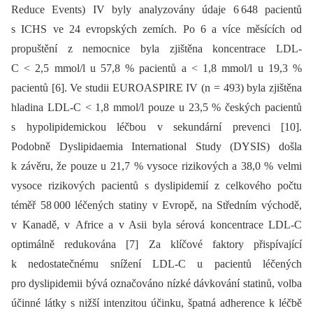
Reduce Events) IV byly analyzovány údaje 6 648 pacientů
s ICHS ve 24 evropských zemích. Po 6 a více měsících od
propuštění z nemocnice byla zjištěna koncentrace LDL-
C < 2,5 mmol/l u 57,8 % pacientů a < 1,8 mmol/l u 19,3 %
pacientů [6]. Ve studii EUROASPIRE IV (n = 493) byla zjištěna
hladina LDL-C < 1,8 mmol/l pouze u 23,5 % českých pacientů
s hypo­lipidemickou léčbou v sekundární prevenci [10].
Podobně Dyslipidaemia International Study (DYSIS) došla
k závěru, že pouze u 21,7 % vysoce rizikových a 38,0 % velmi
vysoce rizikových pacientů s dyslipidemií z celkového počtu
téměř 58 000 léčených statiny v Evropě, na Středním východě,
v Kanadě, v Africe a v Asii byla sérová koncentrace LDL-C
optimálně redukována [7] Za klíčové faktory přispívající
k nedostatečnému snížení LDL-C u pacientů léčených
pro dyslipidemii bývá označováno nízké dávkování statinů, volba
účinné látky s nižší intenzitou účinku, špatná adherence k léčbě