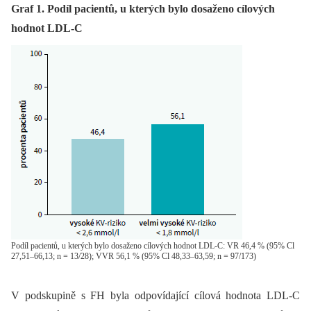
Graf 1. Podíl pacientů, u kterých bylo dosaženo cílových
hodnot LDL-C
Podíl pacientů, u kterých bylo dosaženo cílových hodnot LDL-C: VR 46,4 % (95% Cl
27,51–66,13; n = 13/28); VVR 56,1 % (95% Cl 48,33–63,59; n = 97/173)
V podskupině s FH byla odpovídající cílová hodnota LDL-C