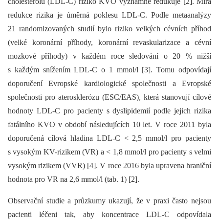
cholesterolu (LDL-C) riziko KVO významně redukuje [2]. Míra
redukce rizika je úměrná poklesu LDL-C. Podle metaanalýzy
21 randomizovaných studií bylo riziko velkých cévních příhod
(velké koronární příhody, koronární revaskularizace a cévní
mozkové příhody) v každém roce sledování o 20 % nižší
s každým snížením LDL-C o 1 mmol/l [3]. Tomu odpovídají
doporučení Evropské kardiologické společnosti a Evropské
společnosti pro aterosklerózu (ESC/EAS), která stanovují cílové
hodnoty LDL-C pro pacienty s dyslipid­emií podle jejich rizika
fatálního KVO v období následujících 10 let. V roce 2011 byla
doporučená cílová hladina LDL-C < 2,5 mmol/l pro pacienty
s vysokým KV-rizikem (VR) a < 1,8 mmol/l pro pacienty s velmi
vysokým rizikem (VVR) [4]. V roce 2016 byla upravena hraniční
hodnota pro VR na 2,6 mmol/l (tab. 1) [2].
Observační studie a průzkumy ukazují, že v praxi často nejsou
pacienti léčeni tak, aby koncentrace LDL-C odpovídala