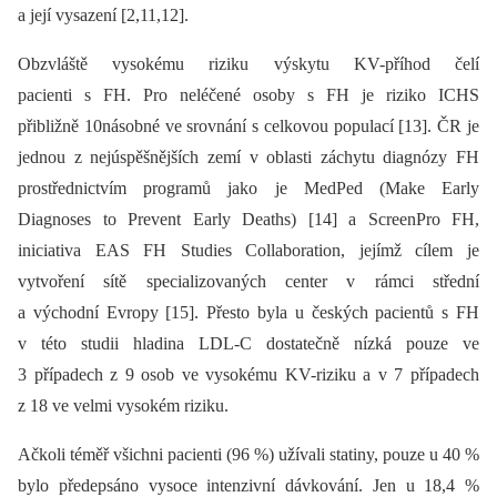
a její vysazení [2,11,12].
Obzvláště vysokému riziku výskytu KV-příhod čelí
pacienti s FH. Pro neléčené osoby s FH je riziko ICHS
přibližně 10násobné ve srovnání s celkovou populací [13]. ČR je
jednou z nejúspěšnějších zemí v oblasti záchytu diagnózy FH
prostřednictvím programů jako je MedPed (Make Early
Diagnoses to Prevent Early Deaths) [14] a ScreenPro FH,
iniciativa EAS FH Studies Collaboration, jejímž cílem je
vytvoření sítě specializovaných center v rámci střední
a východní Evropy [15]. Přesto byla u českých pacientů s FH
v této studii hladina LDL-C dostatečně nízká pouze ve
3 případech z 9 osob ve vysokému KV-riziku a v 7 případech
z 18 ve velmi vysokém riziku.
Ačkoli téměř všichni pacienti (96 %) užívali statiny, pouze u 40 %
bylo předepsáno vysoce intenzivní dávkování. Jen u 18,4 %