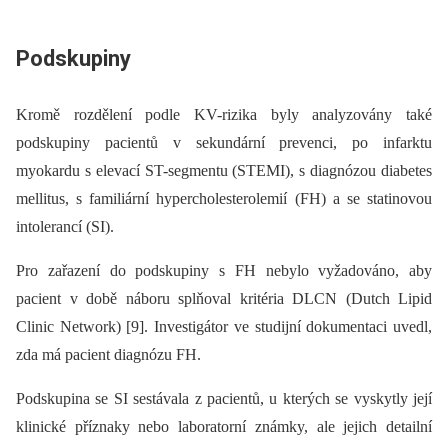
Podskupiny
Kromě rozdělení podle KV-rizika byly analyzovány také
podskupiny pacientů v sekundární prevenci, po infarktu
myokardu s elevací ST-segmentu (STEMI), s diagnózou diabetes
mellitus, s familiární hypercholesterolemií (FH) a se statinovou
intolerancí (SI).
Pro zařazení do podskupiny s FH nebylo vyžadováno, aby
pacient v době náboru splňoval kritéria DLCN (Dutch Lipid
Clinic Network) [9]. Investigátor ve studijní dokumentaci uvedl,
zda má pacient diagnózu FH.
Podskupina se SI sestávala z pacientů, u kterých se vyskytly její
klinické příznaky nebo laboratorní známky, ale jejich detailní