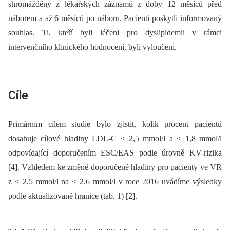
shromážděny z lékařských záznamů z doby 12 měsíců před
náborem a až 6 měsíců po náboru. Pacienti poskytli informovaný
souhlas. Ti, kteří byli léčeni pro dyslipidemii v rámci
intervenčního klinického hodnocení, byli vyloučeni.
Cíle
Primárním cílem studie bylo zjistit, kolik procent pacientů
dosahuje cílové hladiny LDL-C < 2,5 mmol/l a < 1,8 mmol/l
odpovídající doporučením ESC/EAS podle úrovně KV-rizika
[4]. Vzhledem ke změně doporučené hladiny pro pacienty ve VR
z < 2,5 mmol/l na < 2,6 mmol/l v roce 2016 uvádíme výsledky
podle aktualizované hranice (tab. 1) [2].