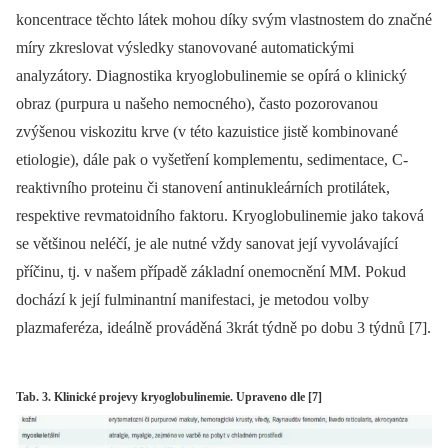
koncentrace těchto látek mohou díky svým vlastnostem do značné
míry zkreslovat výsledky stanovované automatickými
analyzátory. Diagnostika kryoglobulin­emie se opírá o klinický
obraz (purpura u našeho nemocného), často pozorovanou
zvýšenou viskozitu krve (v této
kazuistice jistě kombinované
etiologie), dále pak o vyšetření komplementu, sedimentace, C-
reaktivního proteinu či stanovení anti­nukleárních protilátek,
respektive revmatoidního faktoru. Kryoglobulinemie jako taková
se většinou neléčí, je ale nutné vždy sanovat její vyvolávající
příčinu, tj. v našem případě základní onemocnění MM. Pokud
dochází k její fulminantní manifestaci, je metodou volby
plazmaferéza, ideálně prováděná 3krát týdně po dobu 3 týdnů [7].
Tab. 3. Klinické projevy kryoglobulinemie. Upraveno dle [7]