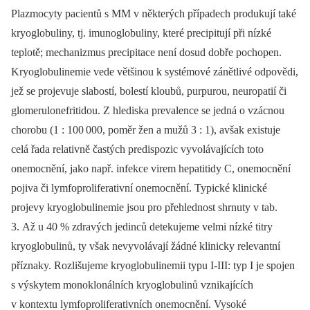
Plazmocyty pacientů s MM v některých případech produkují také
kryoglobuliny, tj. imunoglobuliny, které precipitují při nízké
teplotě; mechanizmus precipitace není dosud dobře pochopen.
Kryoglobulinemie vede většinou k systémové zánětlivé odpovědi,
jež se projevuje slabostí, bolestí kloubů,
purpurou, neuropatií či
glomerulonefritidou. Z hlediska prevalence se jedná o vzácnou
chorobu (1 : 100
000, poměr žen a mužů 3 : 1), avšak existuje
celá řada relativně častých predispozic vyvolávajících toto
onemocnění, jako např. in
fekce virem hepatitidy C, onemocnění
pojiva či lymfoproliferativní onemocnění. Typické klinické
projevy kryoglobulinemie jsou pro přehlednost shrnuty v tab.
3. Až u 40 % zdravých jedinců detekujeme velmi nízké titry
kryoglobulinů, ty však nevyvolávají žádné klinicky relevantní
příznaky. Rozlišujeme kryoglobulin­emii typu I-III: typ I je spojen
s výskytem monoklonálních kryoglobulinů vznikajících
v kontextu lymfoprol
iferativních onemocnění. Vysoké