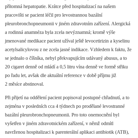
přítomná hepatopatie. Krátce před hospitalizací na našem
pracovišti se pacient léčil pro levostrannou bazální
pleurobronchopneumonii v jiném zdravotním zařízení. Alergická
a rodinná anamnéza byla zcela nevýznamná; kromě výše
jmenované medikace pacient užíval
ještě levocetirizin a kyselinu
acetylsalicylovou z ne zcela jasné indikace. Vzhledem k faktu, že
se jednalo o číšníka, nebyl překvapujícím udávaný abusus, a to
20 cigaret denně od mládí a 0,5 litru vína denně ve formě střiku
po řadu let, avšak dle aktuální reference v době příjmu již
2 měsíce abstinoval.
Při přijetí na oddělení pacient popisoval postupné chřadnutí, a to
zejména v posledních cca 4 týdnech po prodělané levostranné
bazální pleurobronchopneumonii. Pro toto onemocnění byl
vyšetřen v jiném zdravotnickém zařízení, v němž odmítl
navrženou hospitalizaci k parenterální aplikaci antibiotik (ATB),