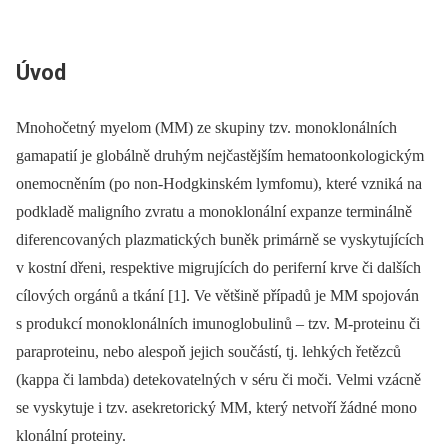
Úvod
Mnohočetný myelom (MM) ze skupiny tzv. monoklonálních
gamapatií je globálně druhým nejčastějším hematoonkologickým
onemocněním (po non-Hodgkinském lymfomu), které vzniká na
podkladě maligního zvratu a monoklonální expanze terminálně
diferencovaných plazmatických buněk primárně se vyskytujících
v kostní dřeni, respektive migrujících do periferní krve či dalších
cílových orgánů a tkání
[1]. Ve většině případů je MM spojován
s produkcí monoklonálních imunoglobulinů –⁠ tzv. M-proteinu či
paraproteinu, nebo alespoň jejich součástí, tj. lehkých řetězců
(kappa či lambda) detekovatelných v séru či moči. Velmi vzácně
se vyskytuje i tzv. asekretorický MM, který netvoří žádné mono­
klonální proteiny.