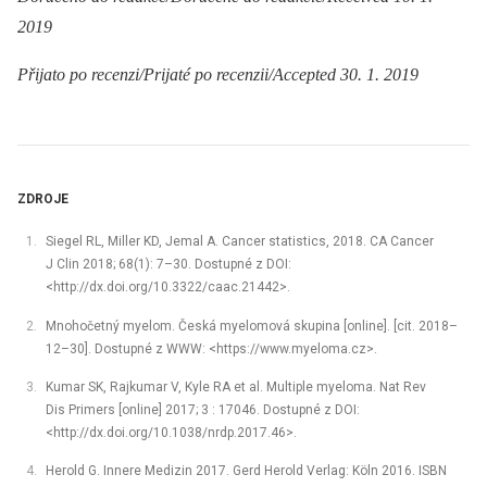
2019
Přijato po recenzi/Prijaté po recenzii/Accepted 30. 1. 2019
ZDROJE
Siegel RL, Miller KD, Jemal A. Cancer statistics, 2018. CA Cancer
J Clin 2018; 68(1): 7–30. Dostupné z DOI:
<http://dx.doi.org/10.3322/caac.21442>.
Mnohočetný myelom. Česká myelomová skupina [online]. [cit. 2018–
12–30]. Dostupné z WWW: <https://www.myeloma.cz>.
Kumar SK, Rajkumar V, Kyle RA et al. Multiple myeloma. Nat Rev
Dis Primers [online] 2017; 3 : 17046. Dostupné z DOI:
<http://dx.doi.org/10.1038/nrdp.2017.46>.
Herold G. Innere Medizin 2017. Gerd Herold Verlag: Köln 2016. ISBN