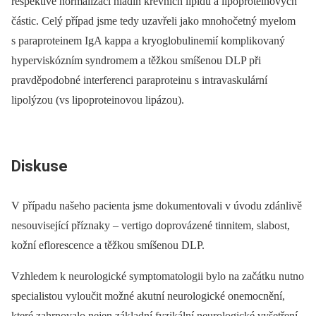
respektive normalizaci hladin krevních lipidů a lipoproteinových
částic. Celý případ jsme tedy uzavřeli jako mnohočetný myelom
s paraproteinem IgA kappa a kryoglobulinemií komplikovaný
hyperviskózním syndromem a těžkou smíšenou DLP při
pravděpodobné interferenci paraproteinu s intravaskulární
lipolýzou (vs lipoproteinovou lipázou).
Diskuse
V případu našeho pacienta jsme dokumentovali v úvodu zdánlivě
nesouvisející příznaky –⁠ vertigo doprovázené tinnitem, slabost,
kožní eflorescence a těžkou smíšenou DLP.
Vzhledem k neurologické symptomatologii bylo na začátku nutno
specialistou vyloučit možné akutní neurologické onemocnění,
které zahrnovalo nejen základní fyzikální neurologické vyšetření,