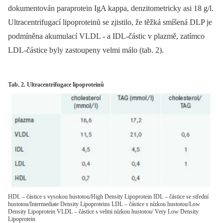
dokumentován paraprotein IgA kappa, denzitometricky asi 18 g/l.
Ultracentrifugací lipoproteinů se zjistilo, že těžká smíšená DLP je
podmíněna akumulací VLDL -⁠ a IDL-částic v plazmě, zatímco
LDL-částice byly zastoupeny velmi málo (tab. 2).
Tab. 2. Ultracentrifugace lipoproteinů
HDL – částice s vysokou hustotou/High Density Lipoprotein IDL – částice se střední
hustotou/Intermediate Density Lipoproteins LDL – částice s nízkou hustotou/Low
Density Lipoprotein VLDL – částice s velmi nízkou hustotou/ Very Low Density
Lipoprotein