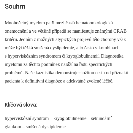
Souhrn
Mnohočetný myelom patří mezi častá hematoonkologická
onemocnění a ve většině případů se manifestuje známými CRAB
kritérii. Jedním z možných atypických projevů této choroby však
může být těžká smíšená dyslipidemie, a to často v kombinaci
s hyperviskózním syndromem či kryoglobulinemií. Diagnostika
myelomu za těchto podmínek naráží na řadu specifických
problémů. Naše kazuistika demonstruje složitou cestu od příznaků
pacienta k definitivní diagnóze a adekvátně zvolené léčbě.
Klíčová slova:
hyperviskózní syndrom – kryoglobulinemie – sekundární
glaukom – smíšená dyslipidemie