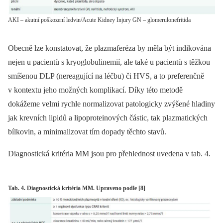
AKI – akutní poškození ledvin/Acute Kidney Injury GN – glomerulonefritida
Obecně lze konstatovat, že plazmaferéza by měla být indikována
nejen u pacientů s kryoglobulinemií, ale také u pacientů s těžkou
smíšenou DLP (nereagující na léčbu) či HVS, a to preferenčně
v kontextu jeho možných komplikací. Díky této metodě
dokážeme velmi rychle normalizovat patologicky zvýšené hladiny
jak krevních lipidů a lipoproteinových částic, tak plazmatických
bílkovin, a minimalizovat tím dopady těchto stavů.
Diagnostická kritéria MM jsou pro přehlednost uvedena v tab. 4.
Tab. 4. Diagnostická kritéria MM. Upraveno podle [8]