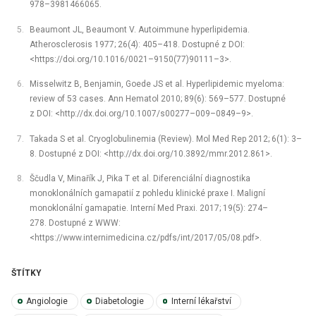
978–3981466065.
Beaumont JL, Beaumont V. Autoimmune hyperlipidemia.
Atherosclerosis 1977; 26(4): 405–418. Dostupné z DOI:
<https://doi.org/10.1016/0021–9150(77)90111–3>.
Misselwitz B, Benjamin, Goede JS et al. Hyperlipidemic myeloma:
review of 53 cases. Ann Hematol 2010; 89(6): 569–577. Dostupné
z DOI: <http://dx.doi.org/10.1007/s00277–009–0849–9>.
Takada S et al. Cryoglobulinemia (Review). Mol Med Rep 2012; 6(1): 3–
8. Dostupné z DOI: <http://dx.doi.org/10.3892/mmr.2012.861>.
Ščudla V, Minařík J, Pika T et al. Diferenciální diagnostika
monoklonálních gamapatií z pohledu klinické praxe I. Maligní
monoklonální gamapatie. Interní Med Praxi. 2017; 19(5): 274–
278. Dostupné z WWW:
<https://www.internimedicina.cz/pdfs/int/2017/05/08.pdf>.
ŠTÍTKY
Angiologie
Diabetologie
Interní lékařství