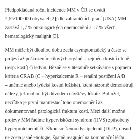
Předpokládaná roční incidence MM v ČR se uvádí
2,65/100
000 obyvatel [2]; dle zahraničních prací (USA) MM
zastává 1,7 % onkologických onemocnění a 17 % všech
hematologický malignit [3].
MM může být dlouhou dobu zcela asymptomatický a často se
projeví až poškozením cílových orgánů –⁠ zejména kostní dřeně
(resp. kostí) či ledvin. Běžně se v literatuře setkáváme s pojmem
kritéria CRAB (C –⁠ hyperkalcemie R –⁠ renální postižení A/B
–⁠ anémie anebo lytická kostní ložiska), která názorně demonstrují
nálezy, jež mohou být důvodem
návštěvy
lékaře. Bohužel,
nezřídka je první manifestací toho onemocnění až
dokumentovaná patologická fraktura kostí. Mezi další možné
projevy MM řadíme hyperviskózní syndrom (HVS) způsobený
hyperproteinemií či těžkou smíšenou dyslipid­emii (DLP), dosud
ne zcela jasné etiologie, špatně reagující na kombinační léčbu