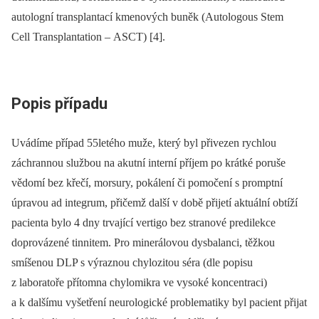
autologní transplantací kmenových buněk (Autologous Stem
Cell Transplantation –⁠ ASCT) [4].
Popis případu
Uvádíme případ 55letého muže, který byl přivezen rychlou
záchrannou službou na akutní interní příjem po krátké poruše
vědomí bez křečí, morsury, pokálení či pomočení s promptní
úpravou ad integrum, přičemž další v době přijetí aktuální obtíží
pacienta bylo 4 dny trvající vertigo bez stranové predilekce
doprovázené tinnitem. Pro minerálovou dysbalanci, těžkou
smíšenou DLP s výraznou chylozitou séra (dle popisu
z laboratoře přítomna chylomikra ve vysoké koncentraci)
a k dalšímu vyšetření neurologické problematiky byl pacient přijat