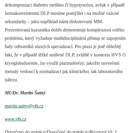
dekompenzaci diabetes mellitus či hypotyreózu, avšak v případě
farmakorezistentní DLP musíme pomýšlet i na možné vzácné
sekundarity –⁠ jako například námi diskutovaný MM.
Prezentovaná kazuistika dobře demonstruje komplexnost celého
problému, který vyžaduje multidisciplinární přístup se zapojením
řady odborníků různých specializací. Pro praxi je jistě důležitý
fakt, že v případě těžké smíšené DLP, zvláště v kontextu HVS či
kryoglobulinemie, lze využít plazmaferézy, jakožto suverénní
metody vedoucí k normalizaci jak klinického, tak laboratorního
nálezu.
MUDr. Martin Šatný
martin.satny@vfn.cz
www.vfn.cz
Doručeno do redakce/Doručené do redakcie/Received 10. 1.