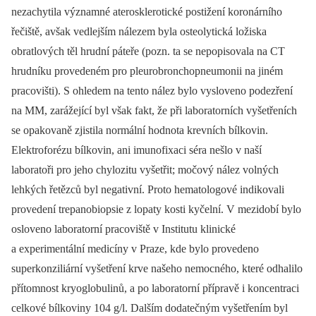
nezachytila významné aterosklerotické postižení koronárního
řečiště, avšak vedlejším nálezem byla osteolytická ložiska
obratlových těl hrudní páteře (pozn. ta se nepopisovala na CT
hrudníku provedeném pro pleurobronchopneumonii na jiném
pracovišti). S ohledem na tento nález bylo vysloveno podezření
na MM, zarážející byl však fakt, že při laboratorních vyšetřeních
se opakovaně zjistila normální hodnota krevních bílkovin.
Elektroforézu bílkovin, ani imuno­fixaci séra nešlo v naší
laboratoři pro jeho chylozitu vyšetřit; močový nález volných
lehkých řetězců byl negativní. Proto hematologové indikovali
provedení trepanobiopsie z lopaty kosti kyčelní. V mezidobí bylo
osloveno laboratorní pracoviště v Institutu klinické
a experimentální medicíny v Praze, kde bylo provedeno
superkonziliární vyšetření krve našeho nemocného, které odhalilo
přítomnost kryoglobulinů, a po laboratorní přípravě i koncentraci
celkové bílkoviny 104 g/l. Dalším dodatečným vyšetřením byl