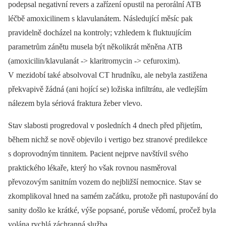
podepsal negativní revers a zařízení opustil na per­orální ATB
léčbě amoxicilinem s klavulanátem. Následující měsíc pak
pravidelně docházel na kontroly; vzhledem k fluktuujícím
parametrům zánětu musela být několikrát měněna ATB
(amoxicilin/klavulanát -> klaritromycin -> cefuroxim).
V mezidobí také absolvoval CT hrudníku, ale nebyla zastižena
překvapivě žádná (ani hojící se) ložiska infiltrátu, ale vedlejším
nálezem byla sériová fraktura žeber vlevo.
Stav slabosti progredoval v posledních 4 dnech před přijetím,
během nichž se nově objevilo i vertigo bez stranové predilekce
s doprovodným tinnitem. Pacient nejprve navštívil svého
praktického lékaře, který ho však rovnou nasměroval
převozovým sanitním vozem do nejbližší nemocnice. Stav se
zkomplikoval hned na samém začátku, protože při nastupování do
sanity došlo ke krátké, výše popsané, poruše vědomí, pročež byla
volána rychlá záchranná služba.