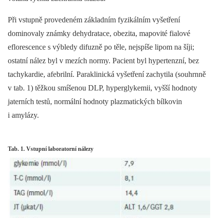
Při vstupně provedeném základním fyzikálním vyšetření
dominovaly známky dehydratace, obezita, mapovité fialové
eflorescence s výbledy difuzně po těle, nejspíše lipom na šíji;
ostatní nález byl v mezích normy. Pacient byl hypertenzní, bez
tachykardie, afebrilní. Paraklinická vyšetření zachytila (souhrnně
v tab. 1) těžkou smíšenou DLP, hyperglykemii, vyšší hodnoty
jaterních testů, normální hodnoty plazmatických bílkovin
i amylázy.
Tab. 1. Vstupní laboratorní nálezy