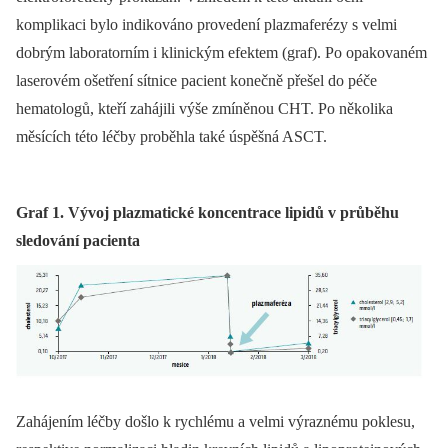
komplikaci bylo indikováno provedení plazmaferézy s velmi
dobrým laboratorním i klinickým efektem (graf). Po opakovaném
laserovém ošetření sítnice pacient konečně přešel do péče
hematologů, kteří zahájili výše zmíněnou CHT. Po několika
měsících této léčby proběhla také úspěšná ASCT.
Graf 1. Vývoj plazmatické koncentrace lipidů v průběhu
sledování pacienta
Zahájením léčby došlo k rychlému a velmi výraznému poklesu,