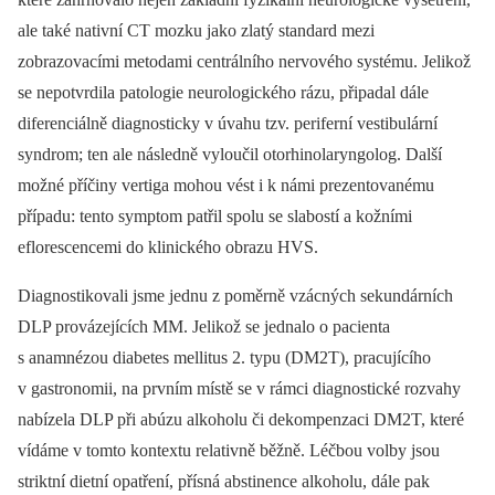
ale také nativní CT mozku jako zlatý standard mezi
zobrazovacími metodami centrálního nervového systému. Jelikož
se nepotvrdila patologie neurologického rázu, připadal dále
diferenciálně diagnosticky v úvahu tzv. periferní vestibulární
syndrom; ten ale následně vyloučil otorhinolaryn­golog. Další
možné příčiny vertiga mohou vést i k námi prezentovanému
případu: tento symptom patřil spolu se slabostí a kožními
eflorescencemi do klinického obrazu HVS.
Diagnostikovali jsme jednu z poměrně vzácných sekundárních
DLP provázejících MM. Jelikož se jednalo o pacienta
s anamnézou diabetes mellitus 2. typu (DM2T), pracujícího
v gastronomii, na prvním místě se v rámci diagnostické rozvahy
nabízela DLP při abúzu alkoholu či dekompenzaci DM2T, které
vídáme v tomto kontextu relativně běžně. Léčbou volby jsou
striktní dietní opatření, přísná abstinence alkoholu, dále pak