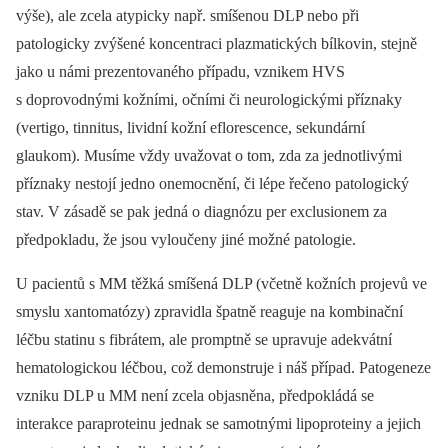
výše), ale zcela atypicky např. smíšenou DLP nebo při
patologicky zvýšené koncentraci plazmatických bílkovin, stejně
jako u námi prezentovaného případu, vznikem HVS
s doprovodnými kožními, očními či neurologickými příznaky
(vertigo, tinnitus, lividní kožní eflorescence, sekundární
glaukom). Musíme vždy uvažovat o tom, zda za jednotlivými
příznaky nestojí jedno onemocnění, či lépe řečeno patologický
stav. V zásadě se pak jedná o diagnózu per exclusionem za
předpokladu, že jsou vyloučeny jiné možné patologie.
U pacientů s MM těžká smíšená DLP (včetně kožních projevů ve
smyslu xantomatózy) zpravidla špatně reaguje na kombinační
léčbu statinu s fibrátem, ale promptně se upravuje adekvátní
hematologickou léčbou, což demonstruje i náš případ. Patogeneze
vzniku DLP u MM není zcela objasněna, předpokládá se
interakce paraproteinu jednak se samotnými lipoproteiny a jejich