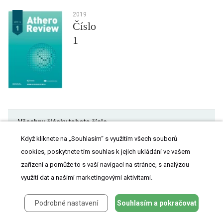
2019
Číslo
1
Všechny články tohoto čísla
Když kliknete na „Souhlasím“ s využitím všech souborů
Iniciativa k ustavení aferetických center: indikace a provádění
cookies, poskytnete tím souhlas k jejich ukládání ve vašem
lipoproteinové aferézy v České republice
zařízení a pomůže to s vaší navigací na stránce, s analýzou
Editorial
využití dat a našimi marketingovými aktivitami.
Deficit lyzosomální kyselé lipázy v diferenciální diagnostice
familiární hypercholesterolemie
Podrobné nastavení
Souhlasím a pokračovat
Terapie dyslipidemie u pacienta se svalovou dystrofií: kazuistika
Těžká smíšená dyslipidemie jako projev hematologického