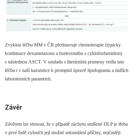
Zvyklou léčbu MM v ČR představuje chemoterapie (typicky
kombinace dexametazonu a bortezomibu s cyklofosfamidem)
s následnou ASCT. V souladu s literárními prameny vedla tato
léčba i v naší kazuistice k promptní úpravě lipidogramu a dalších
laboratorních parametrů.
Závěr
Závěrem lze shrnout, že v případě záchytu smíšené DLP je třeba
v prvé řadě vyloučit její možné sekundární příčiny, nejčastěji