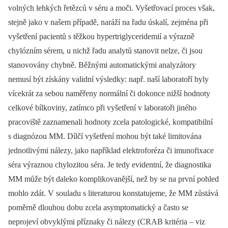
volných lehkých řetězců v séru a moči. Vyšetřovací proces však,
stejně jako v našem případě, naráží na řadu úskalí, zejména při
vyšetření pacientů s těžkou hypertriglyceridemií a výrazně
chylózním sérem, u nichž řadu analytů stanovit nelze, či jsou
stanovovány chybně. Běžnými automatickými analyzátory
nemusí být získány validní výsledky: např. naší laboratoří byly
vícekrát za sebou naměřeny normální či dokonce nižší hodnoty
celkové bílkoviny, zatímco při vyšetření v laboratoři jiného
pracoviště zaznamenali hodnoty zcela patologické, kompatibilní
s diagnózou MM. Dílčí vyšetření mohou být také limitována
jednotlivými nálezy, jako například elektroforéza či imunofixace
séra výraznou chylozitou séra. Je tedy evidentní, že diagnostika
MM může být daleko komplikovanější, než by se na první pohled
mohlo zdát. V souladu s literaturou konstatujeme, že MM zůstává
poměrně dlouhou dobu zcela asymptomatický a často se
neprojeví obvyklými příznaky či nálezy (CRAB kritéria –⁠ viz