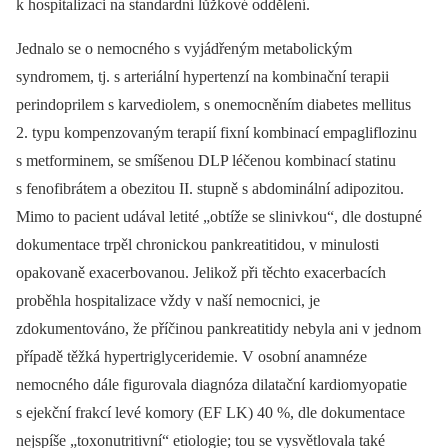
k hospitalizaci na standardní lůžkové oddělení.
Jednalo se o nemocného s vyjádřeným metabolickým
syndromem, tj. s arteriální hypertenzí na kombinační terapii
perindoprilem s karvediolem, s onemocněním diabetes mellitus
2. typu kompenzovaným terapií fixní kombinací empagliflozinu
s metforminem, se smíšenou DLP léčenou kombinací statinu
s fenofibrátem a obezitou II. stupně s abdominální adipozitou.
Mimo to pacient udával letité „obtíže se slinivkou“, dle dostupné
dokumentace trpěl chronickou pankreatitidou, v minulosti
opakovaně exacerbovanou. Jelikož při těchto exacerbacích
proběhla hospitalizace vždy v naší nemocnici, je
zdokumentováno, že příčinou pankreatitidy nebyla ani v jednom
případě těžká hyper­triglyceridemie. V osobní anamnéze
nemocného dále figurovala diagnóza dilatační kardiomyopatie
s ejekční frakcí levé komory (EF LK) 40 %, dle dokumentace
nejspíše „toxonutritivní“ etiologie; tou se vysvětlovala také