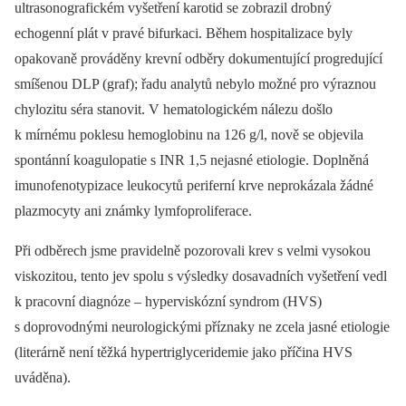
ultrasonografickém vyšetření karotid se zobrazil drobný
echogenní plát v pravé bifurkaci. Během hospitalizace byly
opakovaně prováděny krevní odběry dokumentující progredující
smíšenou DLP (graf); řadu analytů nebylo možné pro výraznou
chylozitu séra stanovit. V hema­tologickém nálezu došlo
k mírnému poklesu hemoglobinu na 126 g/l, nově se objevila
spontánní koagulopatie s INR 1,5 nejasné etiologie. Doplněná
imunofenotypizace leukocytů periferní krve neprokázala žádné
plazmocyty ani známky lymfoproliferace.
Při odběrech jsme pravidelně pozorovali krev s velmi vysokou
viskozitou, tento jev spolu s výsledky dosavadních vyšetření vedl
k pracovní diagnóze –⁠ hyperviskózní syndrom (HVS)
s doprovodnými neurologickými příznaky ne zcela jasné etiologie
(literárně není těžká hypertriglyceridemie jako příčina HVS
uváděna).