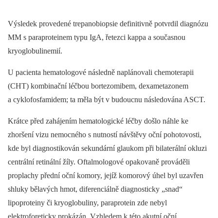
Výsledek provedené trepanobiopsie definitivně potvrdil diagnózu
MM s paraproteinem typu IgA, řetezci kappa a současnou
kryoglobulinemií.
U pacienta hematologové následně naplánovali chemoterapii
(CHT) kombinační léčbou bortezomibem, dexametazonem
a cyklofosfamidem; ta měla být v budoucnu následována ASCT.
Krátce před zahájením hematologické léčby došlo náhle ke
zhoršení vizu nemocného s nutností návštěvy oční pohotovosti,
kde byl diagnostikován sekundární glaukom při bilaterální okluzi
centrální retinální žíly. Oftalmologové opakovaně prováděli
proplachy přední oční komory, jejíž komorový úhel byl uzavřen
shluky bělavých hmot, diferenciálně diagnosticky „snad“
lipoproteiny či kryoglobuliny, paraprotein zde nebyl
elektroforeticky prokázán. Vzhledem k této akutní oční