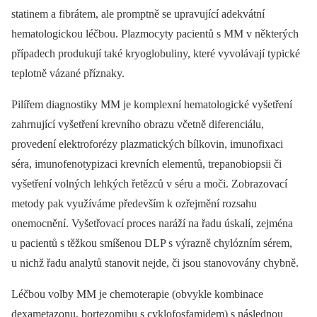
statinem a fibrátem, ale promptně se upravující adekvátní
hematologickou léčbou. Plazmocyty pacientů s MM v některých
případech produkují také kryoglobuliny, které vyvolávají typické
teplotně vázané příznaky.
Pilířem diagnostiky MM je komplexní hematologické vyšetření
zahrnující vyšetření krevního obrazu včetně diferenciálu,
provedení elektroforézy plazmatických bílkovin, imunofixaci
séra, imunofenotypizaci krevních elementů, trepanobiopsii či
vyšetření volných lehkých řetězců v séru a moči. Zobrazovací
metody pak využíváme především k ozřejmění rozsahu
onemocnění. Vyšetřovací proces naráží na řadu úskalí, zejména
u pacientů s těžkou smíšenou DLP s výrazně chylózním sérem,
u nichž řadu analytů stanovit nejde, či jsou stanovovány chybně.
Léčbou volby MM je chemoterapie (obvykle kombinace
dexametazonu, bortezomibu s cyklofosfamidem) s následnou