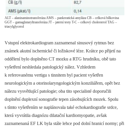
ALT – alaninaminotransferáza AMS – pankreatická amyláza CB – celková bílkovina
GGT – gamaglutaryltransferáza JT – jaterní testy T-C – celkový cholesterol TAG –
triacylglycerol
Vstupní elektrokardiogram zaznamenal sinusový rytmus bez
známek akutní ischemické či ložiskové léze. Krátce po přijetí na
oddělení bylo doplněno CT mozku a RTG hrudníku, obě tato
vyšetření neshledala patologický nález. Vzhledem
k referovanému vertigu s tinnitem byl pacient vyšetřen
neurologickým a otorinolaryngologickým konziliářem, opět bez
nálezu vysvětlující patologie; oba tito specialisté doporučili
doplnění duplexní sonografie tepen zásobujících mozek. Spolu
s tímto vyšetřením se naplánovala také echokardiografie srdce,
která vyvrátila diagnózu dilatační kardiomyopatie, avšak
zaznamenaná EF LK byla stále lehce pod dolní hranicí normy; při