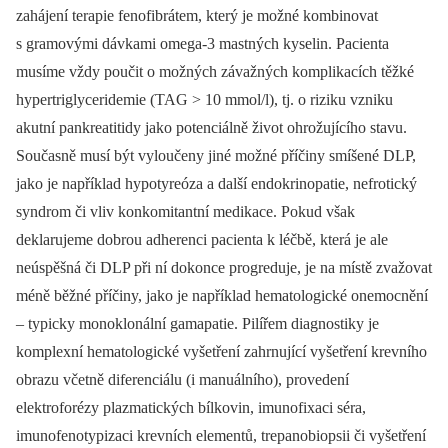
zahájení terapie fenofibrátem, který je možné kombinovat
s gramovými dávkami omega-3 mastných kyselin. Pacienta
musíme vždy poučit o možných závažných komplikacích těžké
hypertriglyceridemie (TAG > 10 mmol/l), tj. o riziku vzniku
akutní pankre
atitidy jako potenciálně život ohrožujícího stavu.
Současně musí být vyloučeny jiné možné příčiny smíšené DLP,
jako je například hypotyreóza a další endokrinopatie, nefrotický
syndrom či vliv konkomitantní medikace. Pokud však
deklarujeme dobrou adherenci pacienta k léčbě, která je ale
neúspěšná či DLP při ní dokonce progreduje, je na místě zvažovat
méně běžné příčiny, jako je například hematologické onemocnění
–⁠ typicky monoklonální gamapatie. Pilířem diagnostiky je
komplexní hematologické vyšetření zahrnující vyšetření krevního
obrazu včetně diferenciálu (i manuálního), provedení
elektroforézy plazmatických bílkovin, imunofixaci séra,
imunofenotypizaci krevních elementů, trepanobiopsii či vyšetření