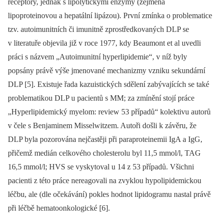
receptory, jednak s lipolytickými enzymy (zejména
lipoproteinovou a hepatální lipázou). První zmínka o problematice
tzv. autoimunitních či imunitně zprostředkovaných DLP se
v literatuře objevila již v roce 1977, kdy Beaumont et al uvedli
práci s názvem „Autoimunitní hyperlipidemie“, v níž byly
popsány právě výše jmenované mechanizmy vzniku sekundární
DLP [5]. Existuje řada kazuistických sdělení zabývajících se také
problematikou DLP u pacientů s MM; za zmínění stojí práce
„Hyperlipid­emický myelom: review 53 případů“ kolektivu autorů
v čele s Benjaminem Misselwitzem. Autoři došli k závěru, že
DLP byla pozorována nejčastěji při paraproteinemii IgA a IgG,
přičemž medián celkového cholesterolu byl 11,5 mmol/l, TAG
16,5 mmol/l; HVS se vyskytoval u 14 z 53 případů. Všichni
pacienti z této práce nereagovali na zvyklou hypolipidemickou
léčbu, ale (dle očekávání) pokles hodnot lipidogramu nastal právě
při léčbě hematoonkologické [6].