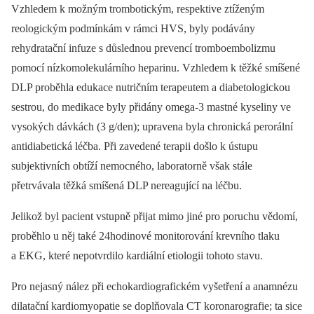
Vzhledem k možným trombotickým, respektive ztíženým
reologickým podmínkám v rámci HVS, byly podávány
rehydratační infuze s důslednou prevencí tromboembolizmu
pomocí nízkomolekulárního heparinu. Vzhledem k těžké smíšené
DLP proběhla edukace nutričním terapeutem a diabetologickou
sestrou, do medikace byly přidány omega-3 mastné kyseliny ve
vysokých dávkách (3 g/den); upravena byla chronická perorální
antidiabetická léčba. Při zavedené terapii došlo k ústupu
subjektivních obtíží nemocného, laboratorně však stále
přetrvávala těžká smíšená DLP nereagující na léčbu.
Jelikož byl pacient vstupně přijat mimo jiné pro poruchu vědomí,
proběhlo u něj také 24hodinové monitorování krevního tlaku
a EKG, které nepotvrdilo kardiální etiologii tohoto stavu.
Pro nejasný nález při echokardiografickém vyšetření
a anamnézu
dilatační kardiomyopatie se doplňovala CT koronarografie; ta sice