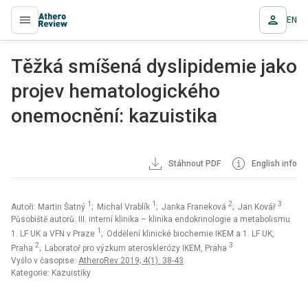
EN
proLékaře.cz
Těžká smíšená dyslipidemie jako
projev hematologického
onemocnění: kazuistika
Stáhnout PDF
English info
1
1
2
3
Autoři: Martin Šatný
; Michal Vrablík
; Janka Franeková
; Jan Kovář
Působiště autorů: III. interní klinika – klinika endokrinologie a metabolismu
1
1. LF UK a VFN v Praze
; Oddělení klinické biochemie IKEM a 1. LF UK,
2
3
Praha
; Laboratoř pro výzkum aterosklerózy IKEM, Praha
Vyšlo v časopise:
AtheroRev 2019; 4(1): 38-43
Kategorie: Kazuistiky