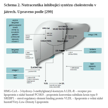
Schema 2. Nutraceutika inhibující syntézu cholesterolu v
játrech. Upraveno podle [299]
HMG-CoA – 3-hydroxy-3-methylglutaryl-koenzym A LDL-R – receptor pro
lipoprotein o nízké hustotě PCSK9 – proprotein konvertáza subtilizin kexin typu 9
SREBP1 – sterol-regulatory element binding protein VLDL – lipoprotein o velmi nízké
hustotě/Very-Low-Density Lipoprotein