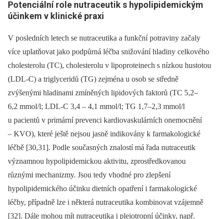
Potenciální role nutraceutik s hypolipidemickým
účinkem v klinické praxi
V posledních letech se nutraceutika a funkční potraviny začaly
více uplatňovat jako podpůrná léčba snižování hladiny celkového
cholesterolu (TC), cholesterolu v lipoproteinech s nízkou hustotou
(LDL-C) a triglyceridů (TG) zejména u osob se středně
zvýšenými hladinami zmíněných lipido
vých faktorů (TC 5,2–
6,2 mmol/l; LDL-C 3,4 –⁠ 4,1 mmol/l; TG 1,7–2,3 mmol/l
u pacientů v primární prevenci kardiovaskulárních onemocnění
–⁠ KVO), které ještě nejsou jasně indikovány k farmakologické
léčbě [30,31]. Podle současných znalostí má řada nutraceutik
významnou hypolipid­emickou aktivitu, zprostředkovanou
různými mechanizmy. Jsou tedy vhodné pro zlepšení
hypolipidemického účinku dietních opatření i farmakologické
léčby, případně lze i některá nutraceutika kombinovat vzájemně
[32]. Dále mohou mít nutraceutika i pleiotropní účinky, např.