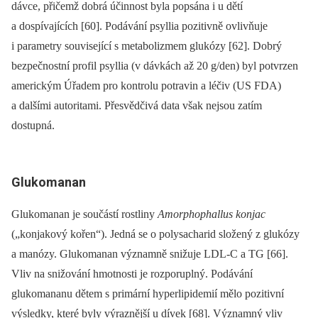
dávce, přičemž dobrá účinnost byla popsána i u dětí
a dospívajících [60]. Podávání psyllia pozitivně ovlivňuje
i parametry související s metabolizmem glukózy [62]. Dobrý
bezpečnostní profil psyllia (v dávkách až 20 g/den) byl potvrzen
americkým Úřadem pro kontrolu potravin a léčiv (US FDA)
a dalšími autoritami. Přesvědčivá data však nejsou zatím
dostupná.
Glukomanan
Glukomanan je součástí rostliny
Amorphophallus konjac
(„konjakový kořen“). Jedná se o polysacharid složený z glukózy
a manózy. Glukomanan významně snižuje LDL-C a TG [66].
Vliv na snižování hmotnosti je rozporuplný. Podávání
glukomananu dětem s primární hyperlipidemií mělo pozitivní
výsledky, které byly výraznější u dívek [68]. Významný vliv