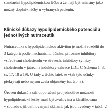
standardní hypolipidemickou léčbu a že mají být vnímány jako
možný doplněk léčby u vybraných pacientů.
Klinické důkazy hypolipidemického potenciálu
jednotlivých nutraceutik
Nutraceutika s hypolipidemickou aktivitou je možné rozdělit do
3 kategorií podle mechanizmu účinku: přirozené inhibitory
vstřebávání cholesterolu ve střevech, inhibitory syntézy
cholesterolu v játrech a induktory exkrece LDL-C (schéma 1–3,
ss. 17, 18 a 19). U řady z těchto látek se však tyto účinky
překrývají nebo nejsou zcela objasněny (sr. tab. 3).
Úroveň důkazů a síla doporučení pro jednotlivé možnosti
hypolipidemické léčby musí být zvažována a klasifikována
v souladu s již definovanými škálami, jak jsou uvedeny v
tab.1–2