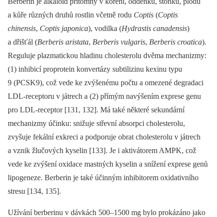
Berberin je alkaloid přítomný v kořeni, oddenku, stonku, plodu
a kůře různých druhů rostlin včetně rodu
Coptis
(
Coptis
chinensis
,
Coptis japonica
), vodilka (
Hydrastis canadensis
)
a dřišťál (
Berberis aristata
,
Berberis vulgaris
,
Berberis croatica
).
Reguluje plazmatickou hladinu cholesterolu dvěma mechanizmy:
(1) inhibicí proprotein konvertázy subtilizinu kexinu typu
9 (PCSK9), což vede ke zvýšenému počtu a omezené degradaci
LDL-receptoru v játrech a (2) přímým navýšením exprese genu
pro LDL-receptor [131, 132]. Má také některé sekundární
mechanizmy účinku: snižuje střevní absorpci cholesterolu,
zvyšuje fekální exkreci a podporuje obrat cholesterolu v játrech
a vznik žlučových kyselin [133]. Je i aktivátorem AMPK, což
vede ke zvýšení oxidace mastných kyselin a snížení exprese genů
lipogeneze. Berberin je také účinným inhibitorem oxidativního
stresu [134, 135].
Užívání berberinu v dávkách 500–1500 mg bylo prokázáno jako