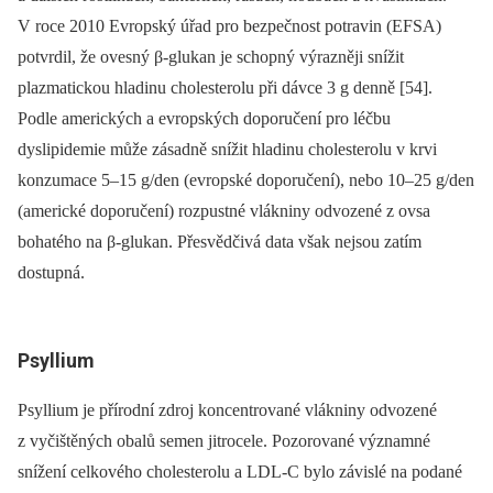
V roce 2010 Evropský úřad pro bezpečnost potravin (EFSA)
potvrdil, že ovesný β-glukan je schopný výrazněji snížit
plazmatickou hladinu cholesterolu při dávce 3 g denně [54].
Podle amerických a evropských doporučení pro léčbu
dyslipidemie může zásadně snížit hladinu cholesterolu v krvi
konzumace 5–15 g/den (evropské doporučení), nebo 10–25 g/den
(americké doporučení) rozpustné vlákniny odvozené z ovsa
bohatého na β-glukan. Přesvědčivá data však nejsou zatím
dostupná.
Psyllium
Psyllium je přírodní zdroj koncentrované vlákniny odvozené
z vyčištěných obalů semen jitrocele. Pozorované významné
snížení celkového cholesterolu a LDL-C bylo závislé na podané