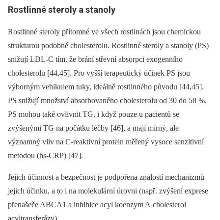
Rostlinné steroly a stanoly
Rostlinné steroly přítomné ve všech rostlinách jsou chemickou
strukturou podobné cholesterolu. Rostlinné steroly a stanoly (PS)
snižují LDL-C tím, že brání střevní absorpci exogenního
cholesterolu [44,45]. Pro vyšší terapeutický účinek PS jsou
výborným vehikulem tuky, ideálně rostlinného původu [44,45].
PS snižují množství absorbovaného cholesterolu od 30 do 50 %.
PS mohou také ovlivnit TG, i když pouze u pacientů se
zvýšenými TG na počátku léčby [46], a mají mírný, ale
významný vliv na C-reaktivní protein měřený vysoce senzitivní
metodou (hs-CRP) [47].
Jejich účinnost a bezpečnost je podpořena znalostí mechanizmů
jejich účinku, a to i na molekulární úrovni (např. zvýšení exprese
přenašeče ABCA1 a inhibice acyl koenzym A cholesterol
acyltransferázy).