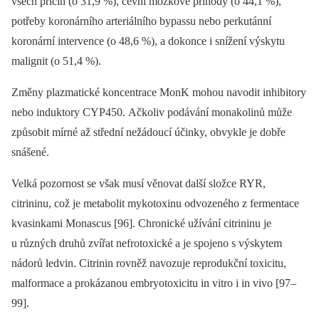
všech příčin (o 31,9 %), cévní mozkové příhody (o 44,1 %),
potřeby koronárního arteriálního bypassu nebo perkutánní
koronární intervence (o 48,6 %), a dokonce i snížení výskytu
malignit (o 51,4 %).
Změny plazmatické koncentrace MonK mohou navodit inhibitory
nebo induktory CYP450. Ačkoliv podávání monakolinů může
způsobit mírné až střední nežádoucí účinky, obvykle je dobře
snášené.
Velká pozornost se však musí věnovat další složce RYR,
citrininu, což je metabolit mykotoxinu odvozeného z fermentace
kvasinkami Monascus [96]. Chronické užívání citrininu je
u různých druhů zvířat nefrotoxické a je spojeno s výskytem
nádorů ledvin. Citrinin rovněž navozuje reprodukční toxicitu,
malformace a prokázanou embryotoxicitu in vitro i in vivo [97–
99].