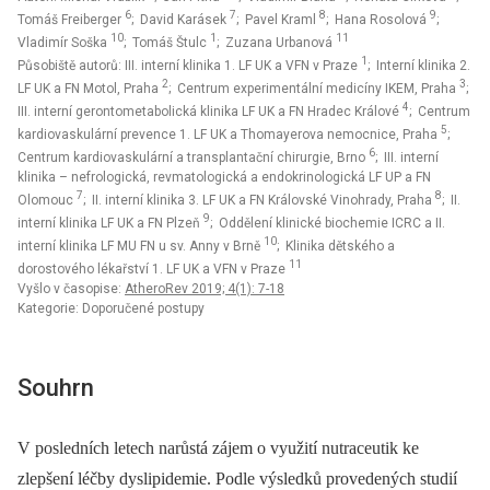
6
7
8
9
Tomáš Freiberger
; David Karásek
; Pavel Kraml
; Hana Rosolová
;
10
1
11
Vladimír Soška
; Tomáš Štulc
; Zuzana Urbanová
1
Působiště autorů: III. interní klinika 1. LF UK a VFN v Praze
; Interní klinika 2.
2
3
LF UK a FN Motol, Praha
; Centrum experimentální medicíny IKEM, Praha
;
4
III. interní gerontometabolická klinika LF UK a FN Hradec Králové
; Centrum
5
kardiovaskulární prevence 1. LF UK a Thomayerova nemocnice, Praha
;
6
Centrum kardiovaskulární a transplantační chirurgie, Brno
; III. interní
klinika – nefrologická, revmatologická a endokrinologická LF UP a FN
7
8
Olomouc
; II. interní klinika 3. LF UK a FN Královské Vinohrady, Praha
; II.
9
interní klinika LF UK a FN Plzeň
; Oddělení klinické biochemie ICRC a II.
10
interní klinika LF MU FN u sv. Anny v Brně
; Klinika dětského a
11
dorostového lékařství 1. LF UK a VFN v Praze
Vyšlo v časopise:
AtheroRev 2019; 4(1): 7-18
Kategorie: Doporučené postupy
Souhrn
V posledních letech narůstá zájem o využití nutraceutik ke
zlepšení léčby dyslipidemie. Podle výsledků provedených studií