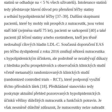
statinů se odhaduje na < 5 % všech uživatelů).
Intolerance statinů
tedy představuje hlavní důvod pro přerušení léčby statiny
a selhání hypolipidemické léčby [37–39]. Dalšími skupinami
pacientů, které by mohly mít pro
spěch z nutraceutik, jsou velmi
staří lidé (zejména starší 75 let), pacienti se sarkopenií [40] a také
pacienti již léčení statiny a/nebo ezetimibem, kteří jen těsně
nedosahují cílových hladin LDL-C. Současná doporučení EAS
pro léčbu dys­
lipidemií z roku 2016 zmiňují některá nutraceutika
s hypolipidemickým účinkem, ale podrobně se nezabývají důkazy
z hlediska počtu prospektivních a observačních klinických studií
včetně metaanalýz randomizovaných klinických studií
(randomized controlled trials –⁠ RCT), které podporují využití
těchto přírodních látek [18]. Předkládané stanovisko tedy
poskytuje aktuální přehled pozorovaných hypolipidemických
účinků většiny důležitých nutraceutik a funkčních potravin. Je
však nesmírně důležité zdůraznit, že nutraceutiky nelze nahradit