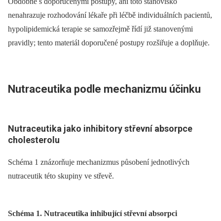
Obdobně s doporučenými postupy, ani toto stanovisko
nenahrazuje rozhodování lékaře při léčbě individuálních pacientů,
hypolipidemická terapie se samozřejmě řídí již stanovenými
pravidly; tento materiál doporučené postupy rozšiřuje a doplňuje.
Nutraceutika podle mechanizmu účinku
Nutraceutika jako inhibitory střevní absorpce
cholesterolu
Schéma 1 znázorňuje mechanizmus působení jednotlivých
nutraceutik této skupiny ve střevě.
Schéma 1. Nutraceutika inhibující střevní absorpci