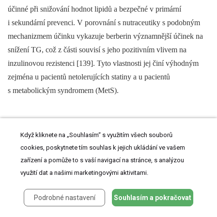
účinné při snižování hodnot lipidů a bezpečné v primární
i sekundární prevenci. V porovnání s nutraceutiky s podobným
mechanizmem účinku vykazuje berberin významnější účinek na
snížení TG, což z části souvisí s jeho pozitivním vlivem na
inzulinovou rezistenci [139]. Tyto vlastnosti jej činí výhodným
zejména u pacientů netolerujících statiny a u pacientů
s metabolickým syndromem (MetS).
Extrakty zeleného čaje
Když kliknete na „Souhlasím“ s využitím všech souborů
cookies, poskytnete tím souhlas k jejich ukládání ve vašem
Některé klinické studie naznačují, že konzumace zeleného čaje
zařízení a pomůže to s vaší navigací na stránce, s analýzou
může působit protektivně proti ischemické chorobě srdeční
využití dat a našimi marketingovými aktivitami.
(ICHS) a KVO [140]. Zelený čaj je zejména bohatý na
antioxidanty, jako jsou polyfenoly (až 35 % suché hmotnosti), což
Podrobné nastavení
Souhlasím a pokračovat
jsou dobře známé kardioprotektivní molekuly. Kromě anti­