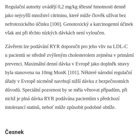
Regulační autority uvádějí 0,2 mg/kg tělesné hmotnosti denně
jako nejvyšší množství citrininu, které může člověk užívat bez
nefrotoxického účinku [100]. Genotoxický a karcinogenní účinek
však ani při těchto nízkých dávkách není vyloučen.
Závěrem lze podávání RYR doporučit pro jeho vliv na LDL-C
u pacientů se středně zvýšeným cholesterolem zejména v primární
prevenci. Maximální denní dávka v Evropě jako doplněk stravy
byla stanovena na 10mg MonK [101]. Některé národní regulační
úřady v Evropě nicméně navrhují nižší dávku z bezpečnostních
důvodů. Speciální pozornost by se měla věnovat případům, při
nichž je plná dávka RYR
podávána pacientům s předchozí
intolerancí statinů, neboť může způsobit podobné obtíže.
Česnek