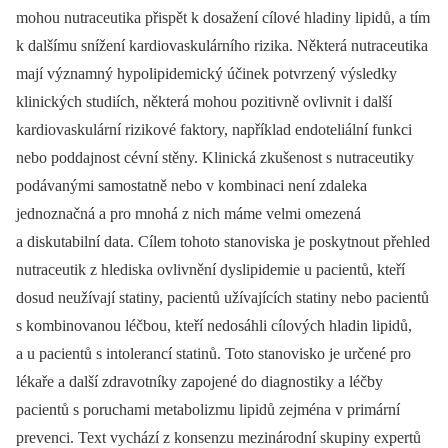
mohou nutraceutika přispět k dosažení cílové hladiny lipidů, a tím
k dalšímu snížení kardiovaskulárního rizika. Některá nutraceutika
mají významný hypolipidemický účinek potvrzený výsledky
klinických studiích, některá mohou pozitivně ovlivnit i další
kardiovaskulární rizikové faktory, například endoteliální funkci
nebo poddajnost cévní stěny. Klinická zkušenost s nutraceutiky
podávanými samostatně nebo v kombinaci není zdaleka
jednoznačná a pro mnohá z nich máme velmi omezená
a diskutabilní data. Cílem tohoto stanoviska je poskytnout přehled
nutraceutik z hlediska ovlivnění dyslipidemie u pacientů, kteří
dosud neužívají statiny, pacientů užívajících statiny nebo pacientů
s kombinovanou léčbou, kteří nedosáhli cílových hladin lipidů,
a u pacientů s intolerancí statinů. Toto stanovisko je určené pro
lékaře a další zdravotníky zapojené do diagnostiky a léčby
pacientů s poruchami metabolizmu lipidů zejména v primární
prevenci. Text vychází z konsenzu mezinárodní skupiny expertů