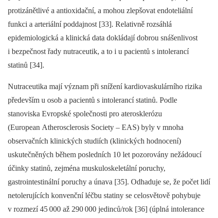
protizánětlivé a antioxidační, a mohou zlepšovat endoteliální
funkci a arteriální poddajnost [33]. Relativně rozsáhlá
epidemiologická a klinická data dokládají dobrou snášenlivost
i bezpečnost řady nutraceutik, a to i u pacientů s intolerancí
statinů [34].
Nutraceutika mají význam při snížení kardiovaskulárního rizika
především u osob a pacientů s intolerancí statinů. Podle
stanoviska Evropské společnosti pro aterosklerózu
(European Atherosclerosis Society –⁠ EAS) byly v mnoha
observačních klinických studiích (klinických hodnocení)
uskutečněných během posledních 10 let pozorovány nežádoucí
účinky statinů, zejména muskuloskeletální poruchy,
gastrointestinální poruchy a únava [35]. Odhaduje se, že počet lidí
netolerujících konvenční léčbu statiny se celosvětově pohybuje
v rozmezí 45
000 až 290
000 jedinců/rok [36] (úplná intolerance