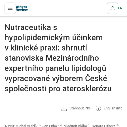
EN
proLékaře.cz
Nutraceutika s
hypolipidemickým účinkem
v klinické praxi: shrnutí
stanoviska Mezinárodního
expertního panelu lipidologů
vypracované výborem České
společnosti pro aterosklerózu
Stáhnout PDF
English info
1
2,3
4
5
Autoři: Michal Vrablík
; Jan Piťha
; Vladimír Bláha
; Renata Cífková
;