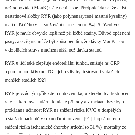
než odpovídají MonK) stále není jasné. Předpokládá se, že další
nestatinové složky RYR (jako polynenasycené mastné kyseliny)
mají další účinky na snižování cholesterolu [84]. Snášenlivost
RYR je navíc obvykle lepší než při léčbě statiny. Důvod opět není
jasný, ale zřejmě může být způsoben tím, že dávky MonK jsou
v doplňcích stravy mnohem nižší než dávka statinů.
RYR u lidí také zlepšuje endoteliální funkci, snižuje hs-CRP
a plochu pod křivkou TG a jeho vliv byl testován i v dalších
menších studiích [92].
RYR je vzácným příkladem nutraceutika, u kterého byl
hodnocen
vliv na kardiovaskulární klinické příhody a v metaanalýze byla
prokázána účinnost RYR na snížení rizika KVO u dospělých
a starších pacientů v sekundární prevenci [91]. Popsáno bylo
snížení rizika ischemické choroby srdeční (o 31 %), mortality ze