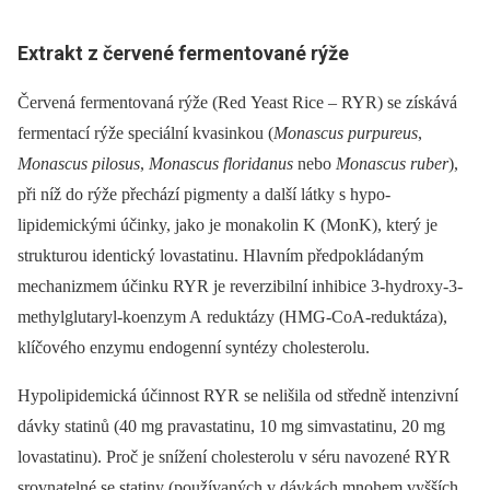
Extrakt z červené fermentované rýže
Červená fermentovaná rýže (Red Yeast Rice –⁠ RYR) se získává
fermentací rýže speciální kvasinkou (
Monascus purpureus
,
Monascus pilosus
,
Monascus floridanus
nebo
Monascus ruber
),
při níž do rýže přechází pigmenty a další látky s hypo­
lipidemickými účinky, jako je monakolin K (MonK), který je
strukturou identický lovastatinu. Hlavním předpokládaným
mechanizmem účinku RYR je reverzibilní inhibice 3-hydroxy-3-
methylglutaryl-koenzym A reduktázy (HMG-CoA-reduktáza),
klíčového enzymu endogenní syntézy cholesterolu.
Hypolipidemická účinnost RYR se nelišila od středně intenzivní
dávky statinů (40 mg pravastatinu, 10 mg simvastatinu, 20 mg
lovastatinu). Proč je snížení cholesterolu v séru navozené RYR
srovnatelné se statiny (používaných v dávkách mnohem vyšších,