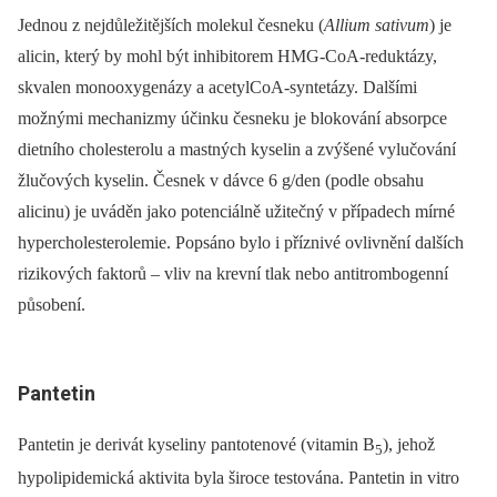
Jednou z nejdůležitějších molekul česneku (
Allium sativum
) je
alicin, který by mohl být inhibitorem HMG-CoA-reduktázy,
skvalen monooxygenázy a acetylCoA-syntetázy. Dalšími
možnými mechanizmy účinku česneku je blokování absorpce
dietního cholesterolu a mastných kyselin a zvýšené vylučování
žlučových kyselin. Česnek v dávce 6 g/den (podle obsahu
alicinu) je uváděn jako potenciálně užitečný v případech mírné
hypercholesterolemie. Popsáno bylo i příznivé ovlivnění dalších
rizikových faktorů –⁠ vliv na krevní tlak nebo antitrombogenní
působení.
Pantetin
Pantetin je derivát kyseliny pantotenové (vitamin B
), jehož
5
hypolipidemická aktivita byla široce testována. Pantetin in vitro