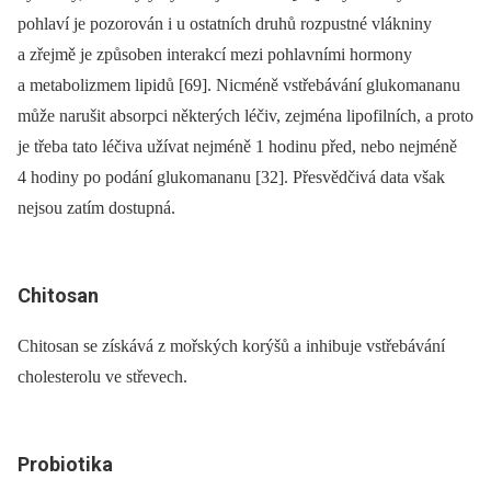
pohlaví je pozorován i u ostatních druhů rozpustné vlákniny
a zřejmě je způsoben interakcí mezi pohlavními hormony
a metabolizmem lipidů [69]. Nicméně vstřebávání glukomananu
může narušit absorpci některých léčiv, zejména lipofilních, a proto
je třeba tato léčiva užívat nejméně 1 hodinu před, nebo nejméně
4 hodiny po podání glukomananu [32]. Přesvědčivá data však
nejsou zatím dostupná.
Chitosan
Chitosan se získává z mořských korýšů a inhibuje vstřebávání
cholesterolu ve střevech.
Probiotika