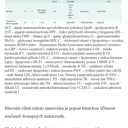
ALT – alanin aminotransferáza zprostředkovaná průtokem ApoB – apolipoprotein B
AST – aspartát aminotransferáza BPF – frakce polyfenolů odvozená z bergamotu DD –
denní dávka FMD – dilatace gGT – gama- glutamyltransferáza GI – gastrointestinální
HbA1c – glykovaný hemoglobin HDL-C – cholesterol vázaný v lipoproteinu s vysokou
hustotou HOMA index – Homeostasis Model Assessment index inzulinové rezistence
hs-CRP – vysoce senzitivní C-reaktivní protein IL6 – interleukin 6 IM – infarkt
myokardu KV – kardiovaskulární KVO – kardiovaskulární onemocnění KVP –
kardiovaskulární příhoda LDL-C – cholesterol vázaný v lipoproteinu s nízkou hustotou
Lp(a) – lipoprotein a MCP1 – monocytový chemoatraktický protein 1 MMP-2/-9 –
matrixové metaloproteinázy 2 a 9 MonK – monakolin K NÚ – nežádoucí účinky
oxLDL – oxidovaný lipoprotein s nízkou hustotou PWV – rychlost pulzní vlny sdLDL
– malé denzní LDL-částice/small dense Low-Density Lipoprotein particles ICAM1 –
intracelulární adhezivní molekula 1 TD – třída doporučení TK – krevní tlak TNFα –
tumor nekrotizující faktor alfa TH – tělesná hmotnost TG – triglyceridy ÚD – úroveň
důkazů UI – mezinárodní jednotka/International Unit VCAM-1 – vaskulární adhezivní
molekula 1
Hlavním cílem tohoto stanoviska je popsat klinickou účinnost
současně dostupných nutraceutik.