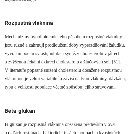
Rozpustná vláknina
Mechanizmy hypolipidemického působení rozpustné vlákniny
jsou různé a zahrnují prodloužení doby vyprazdňování žaludku,
vyvolání pocitu sytosti, inhibici syntézy cholesterolu v játrech
a zvýšenou fekální exkreci cholesterolu a žlučových solí [51].
V literatuře popsané snížení cholesterolu dosažené rozpustnou
vlákninou je velmi variabilní a závisí na typu vlákniny, dávkách,
typu a velikosti populace včetně způsobu jejího stravování.
Beta-glukan
B-glukan je rozpustná vláknina obsažena především v ovsu
a dalších rostlinách, baktériích, řasách, houbách a kvasinkách.