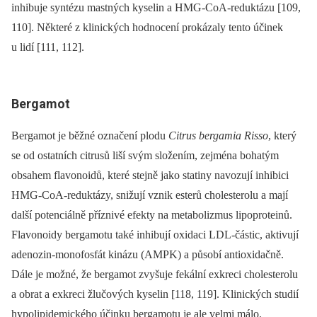
inhibuje syntézu mastných kyselin a HMG-CoA-reduktázu [109,
110]. Některé z klinických hodnocení prokázaly tento účinek
u lidí [111, 112].
Bergamot
Bergamot je běžné označení plodu
Citrus bergamia Risso
, který
se od ostatních citrusů liší svým složením, zejména bohatým
ob
sahem flavonoidů, které stejně jako statiny navozují inhibici
HM
G-CoA-reduktázy, snižují vznik esterů cholesterolu a mají
další potenciálně příznivé efekty na metabolizmus lipoproteinů.
Flavonoidy bergamotu také inhibují oxidaci LDL-částic, aktivují
adenozin-monofosfát kinázu (AMPK) a působí anti­oxidačně.
Dále je možné, že bergamot zvyšuje fekální exkreci cholesterolu
a obrat a exkreci žlučových kyselin [118, 119]. Klinických studií
hypolipidemického účinku bergamotu je ale velmi málo.