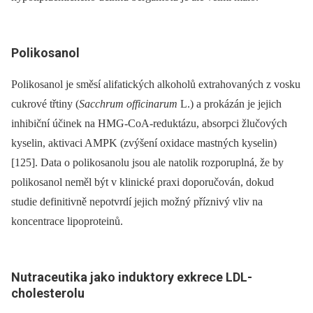
Polikosanol
Polikosanol je směsí alifatických alkoholů extrahovaných z vosku
cukrové třtiny (
Sacchrum officinarum
L.) a prokázán je jejich
inhibiční účinek na HMG-CoA-reduktázu, absorpci žlučových
kyselin, aktivaci AMPK (zvýšení oxidace mastných kyselin)
[125]. Data o polikosanolu jsou ale natolik rozporuplná, že by
polikosanol neměl být v klinické praxi doporučován, dokud
studie definitivně nepotvrdí jejich možný příznivý vliv na
koncentrace lipoproteinů.
Nutraceutika jako induktory exkrece LDL-
cholesterolu