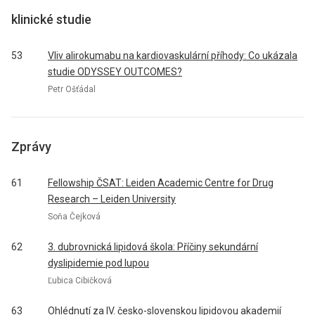
klinické studie
53
Vliv alirokumabu na kardiovaskulární příhody: Co ukázala
studie ODYSSEY OUTCOMES?
Petr Ošťádal
Zprávy
61
Fellowship ČSAT: Leiden Academic Centre for Drug
Research – Leiden University
Soňa Čejková
62
3. dubrovnická lipidová škola: Příčiny sekundární
dyslipidemie pod lupou
Ľubica Cibičková
63
Ohlédnutí za IV. česko-slovenskou lipidovou akademií