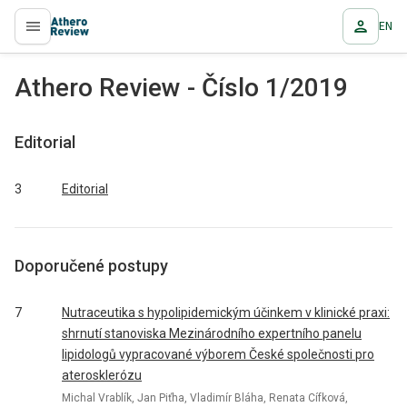
EN
proLékaře.cz
Athero Review - Číslo 1/2019
Editorial
3
Editorial
Doporučené postupy
7
Nutraceutika s hypolipidemickým účinkem v klinické praxi:
shrnutí stanoviska Mezinárodního expertního panelu
lipidologů vypracované výborem České společnosti pro
aterosklerózu
Michal Vrablík, Jan Piťha, Vladimír Bláha, Renata Cífková,