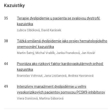
Kazuistiky
35
Terapie dyslipidemie u pacienta se svalovou dystrofií:
kazuistika
Ľubica Cibičková, David Karásek
38
Těžká smíšená dyslipidemie jako projev hematologického
onemocnění: kazuistika
Martin Šatný, Michal Vrablík, Janka Franeková, Jan Kovář
44
Psoriáza ako rizikový faktor kardiovaskulárnych príhod:
kazuistika
Branislav Vohnout, Jana Lisičanová, Andrea Havranová
49
Intenzívny manažment dyslipidémie u veľmi
vysokorizikových pacientov pomocou PCSK9-inhibítorov
Viera Doničová, Martina Gáborová