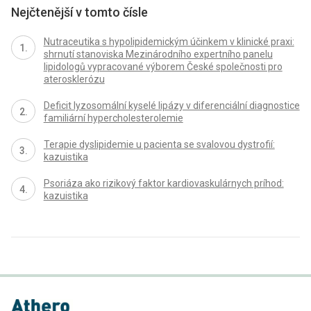
Nejčtenější v tomto čísle
Nutraceutika s hypolipidemickým účinkem v klinické praxi:
shrnutí stanoviska Mezinárodního expertního panelu
lipidologů vypracované výborem České společnosti pro
aterosklerózu
Deficit lyzosomální kyselé lipázy v diferenciální diagnostice
familiární hypercholesterolemie
Terapie dyslipidemie u pacienta se svalovou dystrofií:
kazuistika
Psoriáza ako rizikový faktor kardiovaskulárnych príhod:
kazuistika