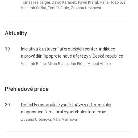
Tomáš Freiberger, David Karásek, Pavel Kraml, Hana Rosolová,
Vladimír Soška, Tomáš Štulc, Zuzana Urbanová
Aktuality
19
Iniciativa k ustavení aferetických center: indikace
a provádění lipoproteinové aferézy v České republice
Vladimír Bláha, Milan Bláha, Jan Piťha, Michal Vrablík
Přehledové práce
30
Deficit lyzosomální kyselé lipázy v diferenciální
diagnostice familiární hypercholesterolemie
Zuzana Urbanová, Věra Malinová