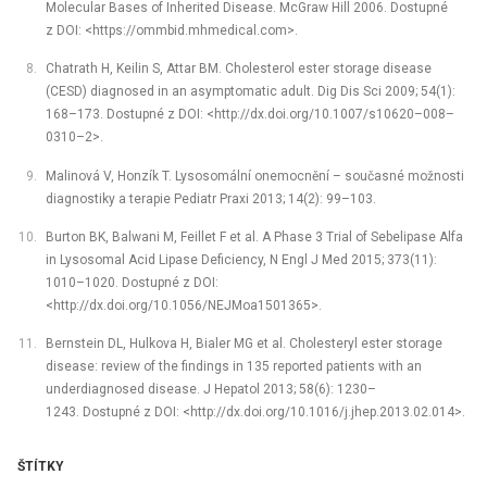
Molecular Bases of Inherited Disease. McGraw Hill 2006. Dostupné
z DOI: <https://ommbid.mhmedical.com>.
Chatrath H, Keilin S, Attar BM. Cholesterol ester storage disease
(CESD) diagnosed in an asymptomatic adult. Dig Dis Sci 2009; 54(1):
168–173. Dostupné z DOI: <http://dx.doi.org/10.1007/s10620–008–
0310–2>.
Malinová V, Honzík T. Lysosomální onemocnění –⁠ současné možnosti
diagnostiky a terapie Pediatr Praxi 2013; 14(2): 99–103.
Burton BK, Balwani M, Feillet F et al. A Phase 3 Trial of Sebelipase Alfa
in Lysosomal Acid Lipase Deficiency, N Engl J Med 2015; 373(11):
1010–1020. Dostupné z DOI:
<http://dx.doi.org/10.1056/NEJMoa1501365>.
Bernstein DL, Hulkova H, Bialer MG et al. Cholesteryl ester storage
disease: review of the findings in 135 reported patients with an
underdiagnosed disease. J Hepatol 2013; 58(6): 1230–
1243. Dostupné z DOI: <http://dx.doi.org/10.1016/j.jhep.2013.02.014>.
ŠTÍTKY