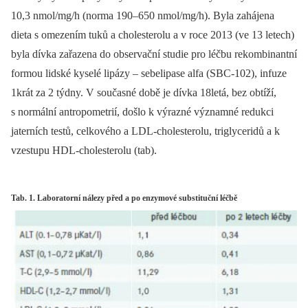
10,3 nmol/mg/h
(norma 190–650 nmol/mg/h). Byla zahájena
dieta s omezením tuků a cholesterolu a v roce 2013 (ve 13 letech)
byla dívka zařazena do observační studie pro léčbu rekombinantní
formou lidské kyselé lipázy –⁠ sebelipase alfa (SBC-102), infuze
1krát za 2 týdny. V současné době je dívka 18letá, bez obtíží,
s normální antropometrií, došlo k výrazné významné redukci
jaterních testů, celkového a LDL-cholesterolu, triglyceridů a k
vzestupu HDL-cholesterolu (tab).
Tab. 1. Laboratorní nálezy před a po enzymové substituční léčbě