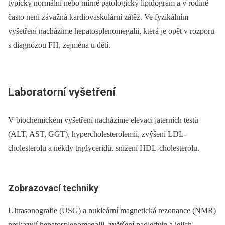
typicky normální nebo mírně patologický lipidogram a v rodině
často není závažná kardiovaskulární zátěž. Ve fyzikálním
vyšetření nacházíme hepatosplenomegalii, která je opět v rozporu
s diagnózou FH, zejména u dětí.
Laboratorní vyšetření
V biochemickém vyšetření nacházíme elevaci jaterních testů
(ALT, AST, GGT), hypercholesterolemii, zvýšení LDL-
cholesterolu a někdy triglyceridů, snížení HDL-cholesterolu.
Zobrazovací techniky
Ultrasonografie (USG) a nukleární magnetická rezonance (NMR)
prokazují hepatosplenomegalii, zvětšení nadledvin a jejich