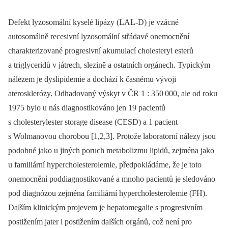
Defekt lyzosomální kyselé lipázy (LAL-D) je vzácné
autosomálně recesivní lyzosomální střádavé onemocnění
charakterizované progresivní akumulací cholesteryl esterů
a triglyceridů v játrech, slezině a ostatních orgánech. Typickým
nálezem je dyslipidemie a dochází k časnému vývoji
aterosklerózy. Odhadovaný výskyt v ČR 1 : 350
000, ale od roku
1975 bylo u nás diagnostikováno jen 19 pacientů
s cholesterylester storage disease (CESD) a 1 pacient
s Wolmanovou chorobou [1,2,3]. Protože laboratorní nálezy jsou
podobné jako u jiných poruch metabolizmu lipidů, zejména jako
u familiární hypercholesterolemie, předpokládáme, že je toto
onemocnění poddiagnostikované a mnoho pacientů je sledováno
pod diagnózou zejména familiární hypercholesterolemie (FH).
Dalším klinickým projevem je hepatomegalie s progresivním
postižením jater i postižením dalších orgánů, což není pro