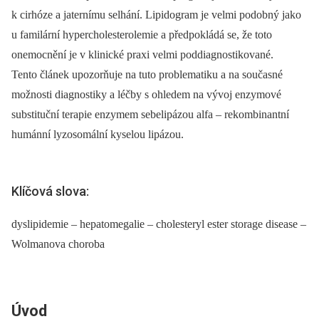
k cirhóze a jaternímu selhání. Lipidogram je velmi podobný jako
u familární hypercholesterolemie a předpokládá se, že toto
onemocnění je v klinické praxi velmi poddiagnostikované.
Tento článek upozorňuje na tuto problematiku a na současné
možnosti diagnostiky a léčby s ohledem na vývoj enzymové
substituční terapie enzymem sebelipázou alfa –⁠ rekombinantní
humánní lyzosomální kyselou lipázou.
Klíčová slova:
dyslipidemie – hepatomegalie – cholesteryl ester storage disease –
Wolmanova choroba
Úvod