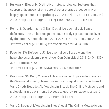
Hulkova H, Elleder M. Distinctive histopathological features that
support a diagnosis of cholesterol ester storage disease in liver
biopsy specimens. Histopathology 2012; 60(7): 1107–1113. Dostupné
z DOI: <http://dx.doi.org/10.1111/j.1365–2559.2011.04164.x>.
Reiner Ž, Guardamagna O, Nair D et al. Lysosomal acid lipase
deficiency –⁠ An under-recognized cause of dyslipidaemia and liver
dysfunction. Atherosclerosis 2014; 235(1): 21–30. Dostupné z DOI:
<http://dx.doi.org/10.1016/j.atherosclerosis.2014.04.003>.
Fouchier SW, Defesche JC. Lysosomal acid lipase A and the
hypercholesterolaemic phenotype. Curr Opin Lipidol 2013; 24 (4):332–
338. Dostupné z DOI:
<http://dx.doi.org/10.1097/MOL.0b013e328361f6c6>.
Grabowski GA, Du H, Charnas L. Lysosomal acid lipas e deficiencies:
the Wolman disease/cholesteryl ester storage disease spectrum. In:
Valle D (ed), Beaudet AL, Vogelstein B et al. The Online Metabolic and
Molecular Bases of Inherited Disease. McGraw Hill 2006. Dostupné
z DOI: <http://dx.doi.org/10.1036/ommbid.172>.
Valle D, Beaudet L,Vogelstein B (eds) et al. The Online Metabolic and