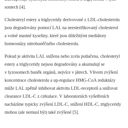
somech [4].
Cholesteryl estery a triglyceridy derivovoné z LDL-cholesterolu
jsou degradovány pomocí LAL na neesterifikovaný cholesterol
a volné mastné kyseliny, které jsou důležitými mediátory
homeostázy nitrobuněčného cholesterolu.
Pokud je aktivita LAL snížena nebo zcela potlačena, cholesteryl
estery a triglyceridy nejsou degradovány a akumulují se
v lyzosomech buněk orgánů, nejvíce v játrech. Vlivem zvýšení
koncentrace cholesterolu a up-regulace HMG-CoA reduktázy
může LAL zpětně inhibovat aktivitu LDL-receptorů a snižovat
clearance LDL-C z cirkulace. V laboratorních vyšetřeních
nacházíme typicky zvýšení LDL-C, snížení HDL-C, triglyceridy
mohou (ale nemusí být) také zvýšené [5].