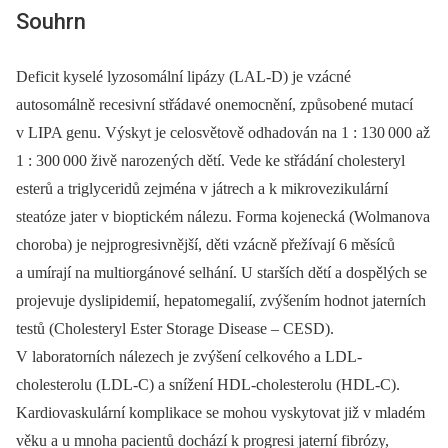
Souhrn
Deficit kyselé lyzosomální lipázy (LAL-D) je vzácné
autosomálně recesivní střádavé onemocnění, způsobené mutací
v LIPA genu. Výskyt je celosvětově odhadován na 1 : 130
000 až
1 : 300
000 živě narozených dětí. Vede ke střádání cholesteryl
esterů a triglyceridů zejména v játrech a k mikrovezikulární
steatóze jater v bioptickém nálezu. Forma kojenecká (Wolmanova
choroba) je nejprogresivnější, děti vzácně přežívají 6 měsíců
a umírají na multiorgánové selhání. U starších dětí a dospělých se
projevuje dyslipidemií, hepatomegalií, zvýšením hodnot jaterních
testů (Cholesteryl Ester Storage Disease –⁠ CESD).
V laboratorních nálezech je zvýšení celkového a LDL-
cholesterolu (LDL-C) a snížení HDL-cholesterolu (HDL-C).
Kardiovaskulární komplikace se mohou vyskytovat již v mladém
věku a u mnoha pacientů dochází k progresi jaterní fibrózy,