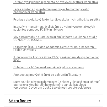
Terapie dyslipidemie u pacienta se svalovou dystrofií: kazuistika
Těžká smíšená dyslipidemie jako projev hematologického
onemocnění: kazuistika
Psoriáza ako rizikový faktor kardiovaskulárnych príhod: kazuistika
Intenzívny manažment dyslipidémie u veľmi vysokorizikových
pacientov pomocou PCSK9-inhibítorov
Vliv alirokumabu na kardiovaskulární příhody: Co ukázala studie
ODYSSEY OUTCOMES?
Fellowship ČSAT: Leiden Academic Centre for Drug Research –
Leiden University
3. dubrovnická lipidová škola: Příčiny sekundární dyslipidemie pod
lupou
Ohlédnutí za IV. česko-slovenskou lipidovou akademií
Anotace zajímavých článků ze zahraniční literatury
Nutraceutika s hypolipidemickým účinkem v klinické praxi: shrnutí
stanoviska Mezinárodního expertního panelu lipidologů
vypracované výborem České společnosti pro aterosklerózu
Athero Review