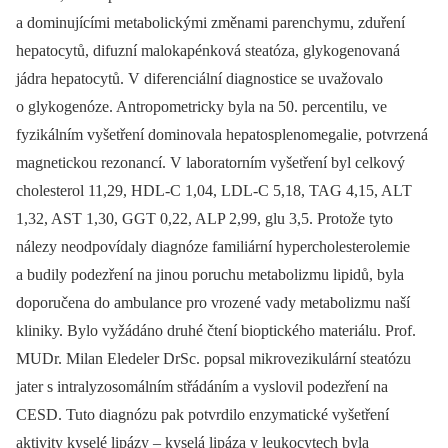
a dominujícími metabolickými změnami parenchymu, zduření
hepatocytů, difuzní malokapénková steatóza, glykogenovaná
jádra hepa­tocytů. V diferenciální diagnostice se uvažovalo
o glykogenóze. Antropometricky byla na 50. percentilu, ve
fyzikálním vyšetření dominovala hepatosplenomegalie, potvrzená
magnetickou rezonancí. V laboratorním vyšetření byl celkový
cholesterol 11,29, HDL-C 1,04, LDL-C 5,18, TAG 4,15, ALT
1,32, AST 1,30, GGT 0,22, ALP 2,99, glu 3,5. Protože tyto
nálezy neodpovídaly diagnóze familiární hypercholesterol­emie
a budily podezření na jinou poruchu metabolizmu lipidů, byla
doporučena do ambulance pro vrozené vady metabolizmu naší
kliniky. Bylo vyžádáno druhé čtení bioptického materiálu. Prof.
MUDr. Milan Eledeler DrSc. popsal mikrovezikulární steató
zu
jater s intralyzosomálním střádáním a vyslovil podezření na
CESD. Tuto diagnózu pak potvrdilo enzymatické vyšetření
aktivity kyselé lipázy –⁠ kyselá lipáza v leukocytech byla