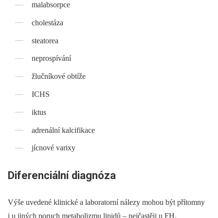
malabsorpce
cholestáza
steatorea
neprospívání
žlučníkové obtíže
ICHS
iktus
adrenální kalcifikace
jícnové varixy
Diferenciální diagnóza
Výše uvedené klinické a laboratorní nálezy mohou být přítomny
i u jiných poruch metabolizmu lipidů –⁠ nejčastěji u FH,