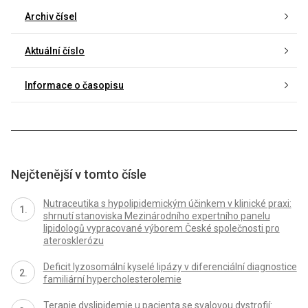
Archiv čísel
Aktuální číslo
Informace o časopisu
Nejčtenější v tomto čísle
Nutraceutika s hypolipidemickým účinkem v klinické praxi:
shrnutí stanoviska Mezinárodního expertního panelu
lipidologů vypracované výborem České společnosti pro
aterosklerózu
Deficit lyzosomální kyselé lipázy v diferenciální diagnostice
familiární hypercholesterolemie
Terapie dyslipidemie u pacienta se svalovou dystrofií: