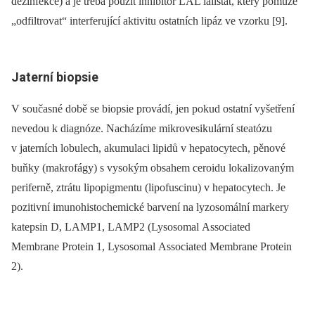
dezinfekce) a je třeba použít inhibitor LAL lalistat, který pomůže
„odfiltrovat“ interferující aktivitu ostatních lipáz ve vzorku [9].
Jaterní biopsie
V současné době se biopsie provádí, jen pokud ostatní vyšetření
nevedou k diagnóze. Nacházíme mikrovesikulární steatózu
v jaterních lobulech, akumulaci lipidů v hepatocytech, pěnové
buňky (makrofágy) s vysokým obsahem ceroidu lokalizovaným
periferně, ztrátu lipopigmentu (lipofuscinu) v hepatocytech. Je
pozitivní imunohistochemické barvení na lyzosomální markery
katepsin D, LAMP1, LAMP2 (Lysosomal Associated
Membrane Protein 1, Lysosomal Associated Membrane Protein
2).