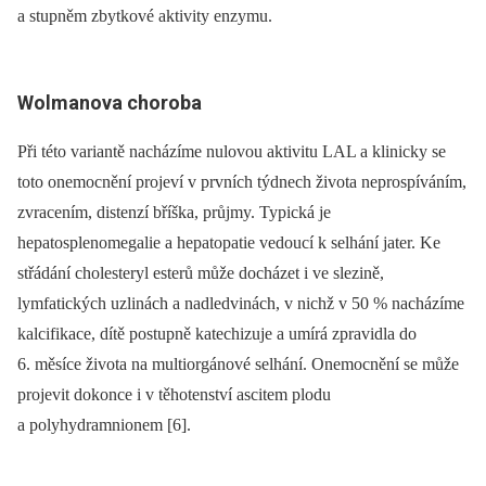
a stupněm zbytkové aktivity enzymu.
Wolmanova choroba
Při této variantě nacházíme nulovou aktivitu LAL a klinicky se
toto onemocnění projeví v prvních týdnech života neprospíváním,
zvracením, distenzí bříška, průjmy. Typická je
hepatosplenomegalie a hepatopatie vedoucí k selhání jater. Ke
střádání cholesteryl esterů může docházet i ve slezině,
lymfatických uzlinách a nadledvinách, v nichž v 50 % nacházíme
kalcifikace, dítě postupně katechizuje a umírá zpravidla do
6. měsíce života na multiorgánové selhání. Onemocnění se může
projevit dokonce i v těhotenství ascitem plodu
a polyhydramnionem [6].