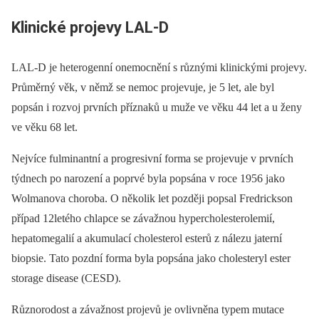
Klinické projevy LAL-D
LAL-D je heterogenní onemocnění s různými klinickými projevy.
Průměrný věk, v němž se nemoc projevuje, je 5 let, ale byl
popsán i rozvoj prvních příznaků u muže ve věku 44 let a u ženy
ve věku 68 let.
Nejvíce fulminantní a progresivní forma se projevuje v prvních
týdnech po narození a poprvé byla popsána v roce
1956 jako
Wolmanova choroba. O několik let později popsal Fredrickson
případ 12letého chlapce se závažnou hypercholesterolemií,
hepatomegalií a akumulací cholesterol esterů z nálezu jaterní
biopsie. Tato pozdní forma byla popsána jako cholesteryl ester
storage disease (CESD).
Různorodost a závažnost projevů je ovlivněna typem mutace