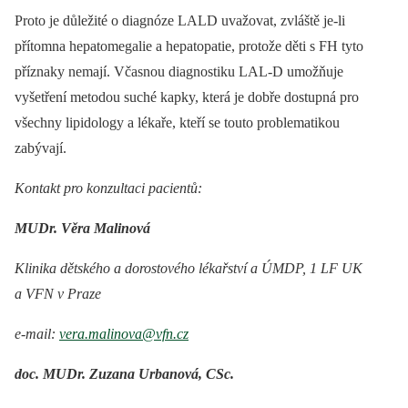
Proto je důležité o diagnóze LALD uvažovat, zvláště je-li
přítomna hepatomegalie a hepatopatie, protože děti s FH tyto
příznaky nemají. Včasnou diagnostiku LAL-D umožňuje
vyšetření metodou suché kapky, která je dobře dostupná pro
všechny lipi­dology a lékaře, kteří se touto problematikou
zabývají.
Kontakt pro konzultaci pacientů:
MUDr. Věra Malinová
Klinika dětského a dorostového lékařství a ÚMDP, 1 LF UK
a VFN v Praze
e-mail:
vera.malinova@vfn.cz
doc. MUDr. Zuzana Urbanová, CSc.