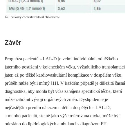
T-C celkový cholesterol/total cholesterol
Závěr
Prognóza pacientů s LAL-D je velmi individuální, od těžkého
jaterního postižení v kojeneckém věku, vyžadujícího transplantaci
jater, až po těžké kardiovaskulární komplikace v dospělém věku,
průběh může být i mírný
[11]. V každém případě je důležitá časná
diagnostika, aby mohla být včas zahájena specifická léčba, která
může zabránit vývoji orgánových změn. Dyslipidemie je
nejčastějším prvním nálezem u dětí a dospělých s LAL-D,
a mnoho pacientů, stejně jako výše referovaná dívka, může být
odesláno do lipidologických ambulancí s diagnózou FH.