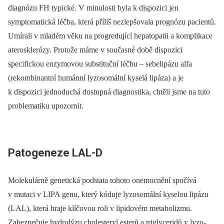
diagnózu FH typické. V minulosti byla k dispozici jen
symptomatická léčba, která příliš nezlepšovala prognózu pacientů.
Umírali v mladém věku na progredující hepatopatii a komplikace
aterosklerózy. Protože máme v současné době dispozici
specifickou enzymovou substituční léčbu –⁠ sebelipázu alfa
(rekombinantní humánní lyzosomální kyselá lipáza) a je
k dispozici jednoduchá dostupná diagnostika, chtěli jsme na tuto
problematiku upozornit.
Patogeneze LAL-D
Molekulárně genetická podstata tohoto onemocnění spočívá
v mutaci v LIPA genu, který kóduje lyzosomální kyselou lipázu
(LAL), která hraje klíčovou roli v lipidovém metaboliz­mu.
Zabezpečuje hydrolýzu cholesteryl esterů a triglyceridů v lyzo­