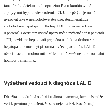
familiárního defektu apolipoproteinu B a u kombinované
a polygenní hypercholesterolemie [7]. U dospělých je nutné
uvažovat také o nealkoholové steatóze, steatohepatitidě
a alkoholové hepatopatii. Hladiny LDL-cholesterolu bývají
u pacientů s deficitem kyselé lipázy méně zvýšené než u pacientů
s FH, nevídáme hepatopatii (zejména u dětí), na druhou stranu
hepatopatie nemusí být přítomna u všech pacientů s LAL-D,
někteří pacienti mohou mít také jen mírně zvýšené nebo normální
hodnoty transamináz.
Vyšetření vedoucí k diagnóze LAL-D
Důležitá je podrobná osobní i rodinná anamnéza, která nás může
vést k prvnímu podezření, že se o nejedná FH. Rodiče mají