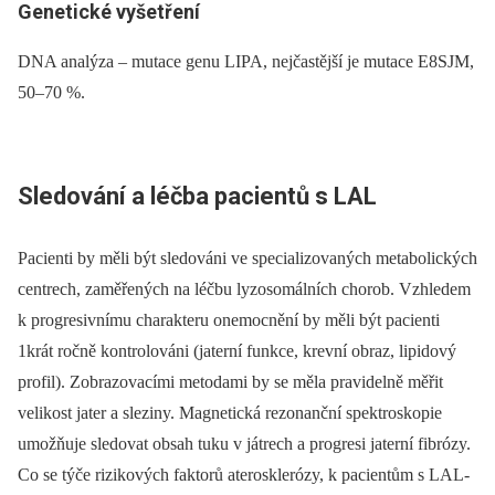
Genetické vyšetření
DNA analýza –⁠ mutace genu LIPA, nejčastější je mutace E8SJM,
50–70 %.
Sledování a léčba pacientů s LAL
Pacienti by měli být sledováni ve specializovaných metabolických
centrech, zaměřených na léčbu lyzosomálních chorob. Vzhledem
k progresivnímu charakteru onemocnění by měli být pacienti
1krát ročně kontrolováni (jaterní funkce, krevní obraz, lipidový
profil). Zobrazovacími metodami by se měla pravidelně měřit
velikost jater a sleziny. Magnetická rezonanční spektroskopie
umožňuje sledovat obsah tuku v játrech a progresi jaterní fibrózy.
Co se týče rizikových faktorů aterosklerózy, k pacientům s LAL-