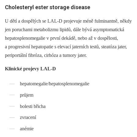
Cholesteryl ester storage disease
U dětí a dospělých se LAL-D projevuje méně fulminantně, někdy
jen poruchami metabolizmu lipidů, dále bývá asymptomatická
hepatosplenomegalie v první dekádě, nebo až v dospělosti,
a progresivní hepatopatie s elevací jaterních testů, steatóza jater,
periportální fibróza, cirhóza a tumory jater.
Klinické projevy LAL-D
hepatomegalie/hepatosplenomegalie
průjem
bolesti břicha
zvracení
anémie