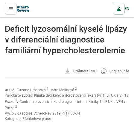
EN
proLékaře.cz
Deficit lyzosomální kyselé lipázy
v diferenciální diagnostice
familiární hypercholesterolemie
Stáhnout PDF
English info
1
2
Autoři: Zuzana Urbanová
; Věra Malinová
Působiště autorů: Klinika dětského a dorostového lékařství, 1. LF UK a VFN v
1
Praze
; Centrum preventivní kardiologie III. interní kliniky 1. LF UK a VFN v
2
Praze
Vyšlo v časopise:
AtheroRev 2019; 4(1): 30-34
Kategorie: Přehledové práce