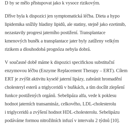
D by se mělo přistupovat jako k vysoce rizikovým.
Dříve byla k dispozici jen symptomatická léčba. Dieta a hypo­
lipidemika snížily hladiny lipidů, ale statiny, stejně jako ezetimib,
nezastavily progresi jaterního postižení. Transplantace
kmenových buněk a transplantace jater byly zatíženy velkým
rizikem a dlouhodobá prognóza nebyla dobrá.
V současné době máme k dispozici specifickou substituční
enzymovou léčbu (Enzyme Replacement Therapy –⁠ ERT). Cílem
ERT je zvýšit aktivitu kyselé jaterní lipázy, zabránit hromadění
cholesteryl esterů a triglyceridů v buňkách, a tím docílit zlepšení
funkce postižených orgánů. Sebelipáza alfa, vede k poklesu
hodnot jaterních transamináz, celkového, LDL-cholesterolu
i triglyceridů a zvýšení hodnot HDL-cholesterolu. Sebelipázu
podáváme formou nitrožilních infuzí v intervalu 2 týdnů [10].