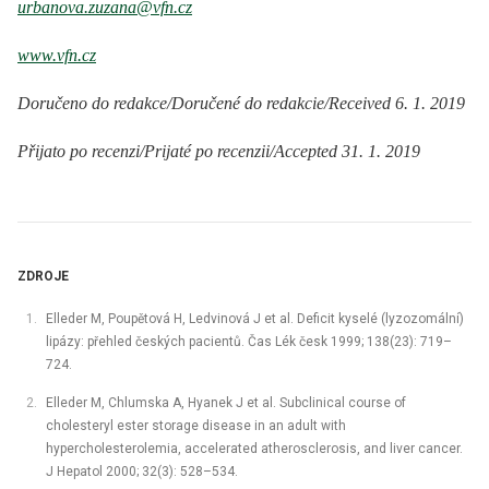
urbanova.zuzana@vfn.cz
www.vfn.cz
Doručeno do redakce/Doručené do redakcie/Received 6. 1. 2019
Přijato po recenzi/Prijaté po recenzii/Accepted 31. 1. 2019
ZDROJE
Elleder M, Poupětová H, Ledvinová J et al. Deficit kyselé (lyzozomální)
lipázy: přehled českých pacientů. Čas Lék česk 1999; 138(23): 719–
724.
Elleder M, Chlumska A, Hyanek J et al. Subclinical course of
cholesteryl ester storage disease in an adult with
hypercholesterolemia, accelerated atherosclerosis, and liver cancer.
J Hepatol 2000; 32(3): 528–534.