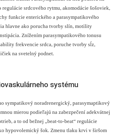
o regulácie srdcového rytmu, akomodácie šošoviek,
ruchy funkcie enterického a para­sympatikového
ia hlavne ako porucha tvorby slín, motility
konstipácia. Znížením parasympatikového tonusu
ability frekvencie srdca, poruche tvorby sĺz,
ičiek na svetelný podnet.
iovaskulárneho systému
o sympatikový nor­adrenergický, parasymaptikový
mnou mierou podieľajú na zabezpečení adekvátnej
rieb, a to od bežnej „beat-to-beat“ regulácie
ko hypovolemický šok. Zmenu tlaku krvi v širšom