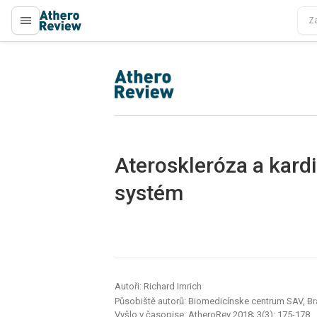
proLékaře.cz
proLékaře.cz
Ateroskleróza a kard
systém
Autoři: Richard Imrich
Působiště autorů: Biomedicínske centrum SAV, Br
Vyšlo v časopise:
AtheroRev 2018; 3(3): 175-178