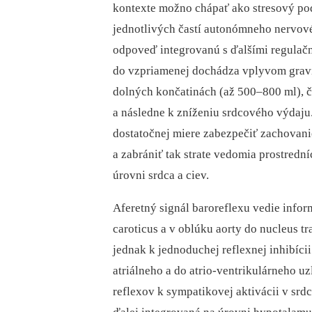
kontexte možno chápať ako stresový podn
jednotlivých častí autonómneho nervové
odpoveď integrovanú s ďalšími regulač
do vzpriamenej dochádza vplyvom gravit
dolných končatinách (až 500–800 ml), č
a následne k zníženiu srdcového výdaju. 
dostatočnej miere zabezpečiť zachovani
a zabrániť tak strate vedomia prostred
úrovni srdca a ciev.
Aferetný signál baroreflexu vedie infor
caroticus a v oblúku aorty do nucleus tr
jednak k jednoduchej reflexnej inhibícii
atriálneho a do atrio-ventrikulárneho u
reflexov k sympatikovej aktivácii v srdc