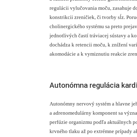
regulácii vylučovania moču, zasahuje d
konstrikcii zreničiek, či tvorby sĺz. Po
cholinergického systému sa preto prejav
jednotlivých častí tráviacej sústavy a 
dochádza k retencii moču, k znížení vari
akomodácie a k vymiznutiu reakcie zren
Autonómna regulácia kard
Autonómny nervový systém a hlavne jeh
a adrenomedulárny komponent sa význa
perfúzie organizmu podľa aktuálnych pot
krvného tlaku až po extrémne prípady a