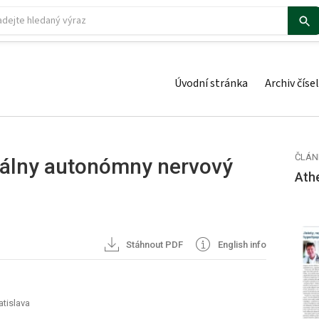
Úvodní stránka
Archiv čísel
ČLÁN
iálny autonómny nervový
Ath
Stáhnout PDF
English info
atislava