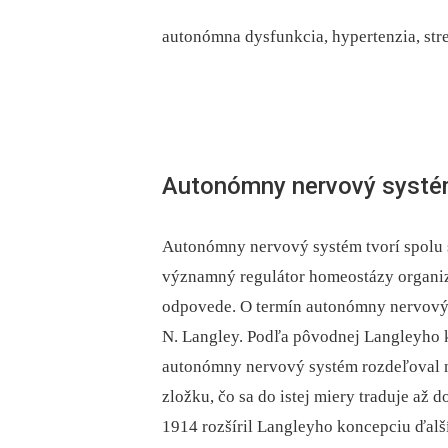
autonómna dysfunkcia, hypertenzia, stre
Autonómny nervový syst
Autonómny nervový systém tvorí spolu 
významný regulátor homeo­stázy organiz
odpovede. O termín autonómny nervový s
N. Langley. Podľa pôvodnej Langleyho k
autonómny nervový systém rozdeľoval n
zložku, čo sa do istej miery traduje až
1914 rozšíril Langleyho koncepciu ďalš