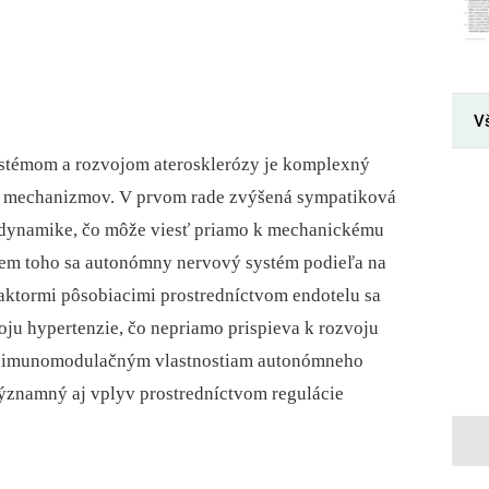
V
témom a rozvojom aterosklerózy je komplexný
ch mechanizmov. V prvom rade zvýšená sympatiková
modynamike, čo môže viesť priamo k mechanickému
krem toho sa autonómny nervový systém podieľa na
 faktormi pôsobiacimi prostredníctvom endotelu sa
zvoju hypertenzie, čo nepriamo prispieva k rozvoju
 imunomodulačným vlastnostiam autonómneho
znamný aj vplyv prostredníctvom regulácie