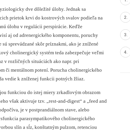
ziologicky dve dôležité úlohy. Jednak sa
cich prietok krvi do kostrových svalov podieľa na
nú úlohu v regulácii perspirácie. Keďže
ávisí aj od adrenergického komponentu, poruchy
sú sprevádzané skôr príznakmi, ako je znížené
kový cholinergický systém teda zabezpečuje veľmi
z v rozličných situáciách ako napr. pri
om či mentálnom potení. Porucha cholinergického
 vedie k zníženej funkcii potných žliaz.
jou funkciou do istej miery zrkadlovým obrazom
ho však aktivuje tzv. „rest-and-digest“ a „feed and
 odpočíva, je v postprandiálnom stave, alebo
ysfunkcia parasympatikového cholinergického
orbou slín a sĺz, konštatným pulzom, retenciou