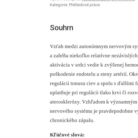
Kategorie: Přehledové práce
Souhrn
Vzťah medzi autonómnym nervovým sys
a zahŕňa niekoľko relatívne nezávislý
aktivácia v srdci vedie k zvýšenej he
poškodenie endotelu a steny artérií. O
regulácii tonusu ciev a spolu s ďalšími
uplatňuje pri regulácii tlaku krvi či ro
aterosklerózy. Vzhľadom k významným
nervového systému je pravdepodobne vý
chronického zápalu.
Kľúčové slová: