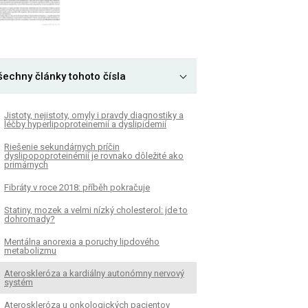
šechny články tohoto čísla
Jistoty, nejistoty, omyly i pravdy diagnostiky a
léčby hyperlipoproteinemií a dyslipidemií
Riešenie sekundárnych príčin
dyslipopoproteinémií je rovnako dôležité ako
primárnych
Fibráty v roce 2018: příběh pokračuje
Statiny, mozek a velmi nízký cholesterol: jde to
dohromady?
Mentálna anorexia a poruchy lipdového
metabolizmu
Ateroskleróza a kardiálny autonómny nervový
systém
Ateroskleróza u onkologických pacientov