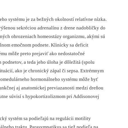
o systému je za bežných okolností relatívne nízka.
zvýšenou sekréciou adrenalínu z drene nad­obličky do
žných ohrozeniach homeostázy organizmu, akými sú
ilnom emočnom podnete. Klinicky sa deficit
mu môže preto prejaviť ako nedostatočné
 podnetov, a teda jeho úloha je dôležitá (spolu
tuácií, ako je chronický zápal či sepsa. Extrémnym
enomedulárneho hormonálneho systému môže byť
unkčnej aj anatomickej previazanosti medzi dreňou
utne súvisí s hypokortizolizmom pri Addisonovej
ký systém sa podieľajú na regulácii motility
nálneho traktu. Parasympatikus sa tiež podieľa na