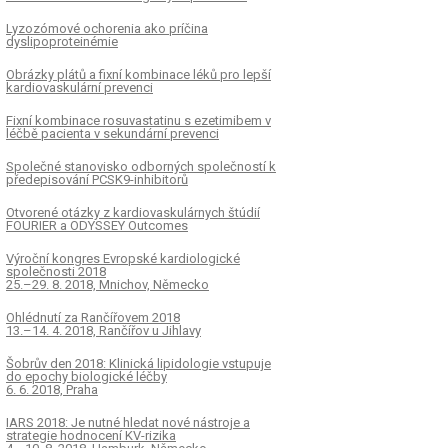
Lyzozómové ochorenia ako príčina
dyslipoprotein­émie
Obrázky plátů a fixní kombinace léků pro lepší
kardiovaskulární prevenci
Fixní kombinace rosuvastatinu s ezetimibem v
léčbě pacienta v sekundární prevenci
Společné stanovisko odborných společností k
předepisování PCSK9-inhibitorů
Otvorené otázky z kardiovaskulárnych štúdií
FOURIER a ODYSSEY Outcomes
Výroční kongres Evropské kardiologické
společnosti 2018
25.–29. 8. 2018, Mnichov, Německo
Ohlédnutí za Rančířovem 2018
13.–14. 4. 2018, Rančířov u Jihlavy
Šobrův den 2018: Klinická lipidologie vstupuje
do epochy biologické léčby
6. 6. 2018, Praha
IARS 2018: Je nutné hledat nové nástroje a
strategie hodnocení KV-rizika