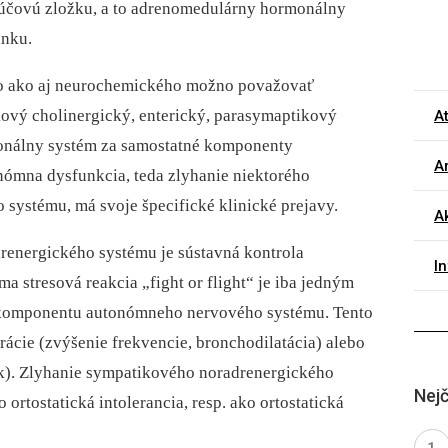
účovú zložku, a to adrenomedulárny hormonálny
ánku.
o ako aj neuro­chemického možno považovať
ový cholinergický, enterický, parasymaptikový
A
onálny systém za samostatné komponenty
Ar
ómna dysfunkcia, teda zlyhanie niektorého
ystému, má svoje špecifické klinické prejavy.
Ak
energického systému je sústavná kontrola
I
a stresová reakcia „fight or flight“ je iba jedným
o komponentu autonómneho nervového systému. Tento
pirácie (zvýšenie frekvencie, bronchodilatácia) alebo
iek). Zlyhanie sympatikového noradrenergického
Nejč
 ortostatická intolerancia, resp. ako ortostatická