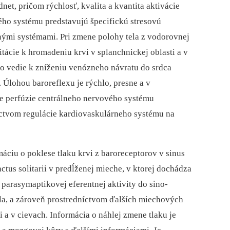
et, pričom rýchlosť, kvalita a kvantita aktivácie
ho systému predstavujú špecifickú stresovú
nými systémami. Pri zmene polohy tela z vodorovnej
ácie k hromadeniu krvi v splanchnickej oblasti a v
o vedie k zníženiu venózneho návratu do srdca
Úlohou baro­reflexu je rýchlo, presne a v
e perfúzie centrálneho nervového systému
níctvom regulácie kardiovaskulárneho systému na
máciu o poklese tlaku krvi z baroreceptorov v sinus
actus solitarii v predĺženej mieche, v ktorej dochádza
 parasymaptikovej eferentnej aktivity do sino-
zla, a zároveň prostredníctvom ďalších miechových
i a v cievach. Informácia o náhlej zmene tlaku je