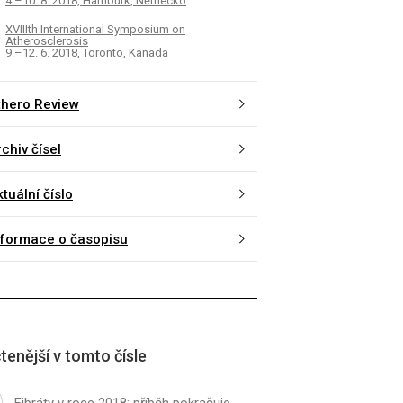
4.–10. 8. 2018, Hamburk, Německo
XVIIIth International Symposium on
Atherosclerosis
9.–12. 6. 2018, Toronto, Kanada
thero Review
chiv čísel
tuální číslo
nformace o časopisu
tenější v tomto čísle