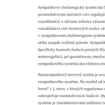
Sympatikový cholinergický systém má fy
prostredníctvom inervácie ciev regulujú
vazodilatácii, a súčasne zohráva význam
vazodilatácia ciev kostrových svalov z
v sympatikovom cholinerngnom systéme 
alebo naopak zvýšené potenie. Sympati
špecificky kontrolu funkcie potných žlia
termoregulácii, pri gustatórnom, emočn
sympatikového systému ako efektoru teda
Parasympatikový nervový systém je svo
sympatikového systému. Na rozdiel od ne
breed“ t. j. stavy, v ktorých organizmus
zabezpečuje rozmnožovacie funkcie. D
systému je charakterizovaná zníženou tv