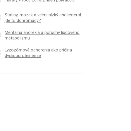
Fibráty v roce 2018: příběh pokračuje
Statiny, mozek a velmi nízký cholesterol:
jde to dohromady?
Mentálna anorexia a poruchy lipdového
metabolizmu
Lyzozómové ochorenia ako príčina
dyslipoprotein­émie