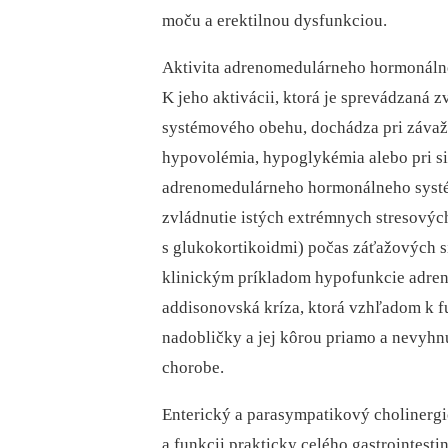
moču a erektilnou dysfunkciou.
Aktivita adrenomedulárneho hormonálneh
K jeho aktivácii, ktorá je sprevádzaná 
systémového obehu, dochádza pri záva
hypovol­émia, hypoglykémia alebo pri s
adrenomedulárneho hormonálneho systé
zvládnutie istých extrémnych stresových
s glukokortikoidmi) počas záťažových si
klinickým príkladom hypofunkcie adr
addisonovská kríza, ktorá vzhľadom k f
nadobličky a jej kôrou priamo a nevyhn
chorobe.
Enterický a parasympatikový cholinergic
a funkcii prakticky celého gastrointesti