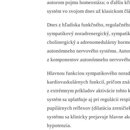
autorom pojmu homeostáza; o ďalšiu kľ
systém vo svojom dnes už klasickom čl
Dnes z hľadiska funkčného, regulačnéh
sympatikový noradrenergický, sympatik
cholinergický a adrenomedulárny horm
autonómneho nervového systému. Auton
z komponentov autonómneho nervového s
Hlavnou funkciou sympatikového noradr
kardiovaskulárnych funkcií, pričom znám
z extrémnym príkladov aktivácie toht
systém sa uplatňuje aj pri regulácii res
pupilárnych reflexov (dilatácia zrenič
systému sa klinicky prejavuje hlavne ako
hypotenzia.