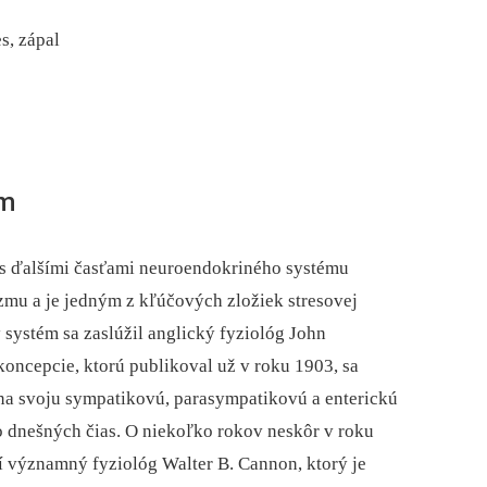
s, zápal
ém
s ďalšími časťami neuroendokriného systému
mu a je jedným z kľúčových zložiek stresovej
ystém sa zaslúžil anglický fyziológ John
oncepcie, ktorú publikoval už v roku 1903, sa
a svoju sympatikovú, parasympatikovú a enterickú
 do dnešných čias. O niekoľko rokov neskôr v roku
í významný fyziológ Walter B. Cannon, ktorý je