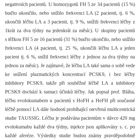
negativních pacientů. U homozygotů FH 5 ze 34 pacientů (15 %)
buďto ukončilo, nebo snížilo frekvenci LA (2 pacienti, tj. 6 %,
ukončili léčbu LA a 3 pacienti, tj. 9 %, snížili frekvenci léčby z
1krát za dva týdny na jedenkrát za měsíc). U skupiny pacientů
s těžkou FH 5 ze 16 pacientů (31 %) buďto ukončilo, nebo snížilo
frekvenci LA (4 pacienti, tj. 25 %, ukončili léčbu LA a jeden
pacient tj. 6 %, snížil frekvenci léčby z jednou za dva týdny na
jednou za měsíc). Je zajímavé, že léčba LA také sama o sobě vede
ke snížení plazmatických koncentrací PCSK9, i bez léčby
inhibitory PCSK9, takže při souběžné léčbě LA a inhibitory
PCSK9 dochází k sumaci účinků léčby. Jak popsal prof. Bláha,
léčbu evolokumabem u pacientů s HoFH a HeFH při současné
léčbě pomocí LA dále hodnotí probíhající otevřená multicentrická
studie TAUSSIG. Léčba je podávána pacientům v dávce 420 mg
evolokumabu každé dva týdny, injekce jsou aplikovány s. c. po
každé aferéze. Výsledky studie budou známy pravdě­podobně