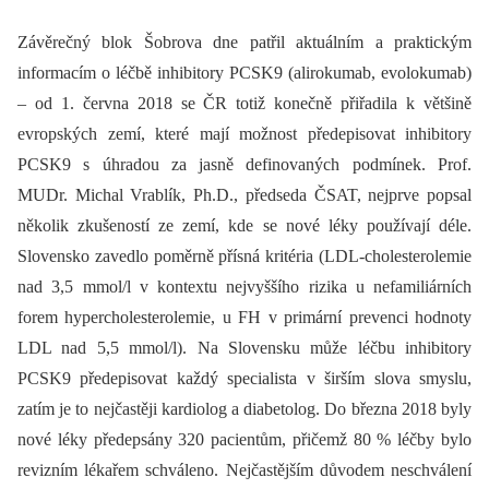
Závěrečný blok Šobrova dne patřil aktuálním a praktickým
informacím o léčbě inhibitory PCSK9 (alirokumab, evolokumab)
–⁠ od 1. června 2018 se ČR totiž konečně přiřadila k většině
evropských zemí, které mají možnost předepisovat inhibitory
PCSK9 s úhradou za jasně definovaných podmínek. Prof.
MUDr. Michal Vrablík, Ph.D., předseda ČSAT, nejprve popsal
několik zkušeností ze zemí, kde se nové léky používají déle.
Slovensko zavedlo poměrně přísná kritéria (LDL-cholesterolemie
nad 3,5 mmol/l v kontextu nejvyššího rizika u nefamiliárních
forem hypercholesterolemie, u FH v primární prevenci hodnoty
LDL nad 5,5 mmol/l). Na Slovensku může léčbu inhibitory
PCSK9 předepisovat každý specialista v širším slova smyslu,
zatím je to nejčastěji kardiolog a diabetolog. Do března 2018 byly
nové léky předepsány 320 pacientům, přičemž 80 % léčby bylo
revizním lékařem schváleno. Nejčastějším důvodem neschválení