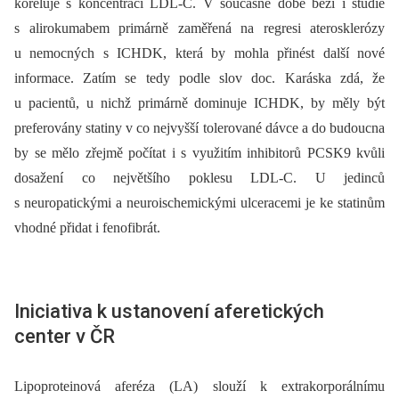
koreluje s koncentrací LDL-C. V současné době běží i studie
s alirokumabem primárně zaměřená na regresi aterosklerózy
u nemocných s ICHDK, která by mohla přinést další nové
informace. Zatím se tedy podle slov doc. Karáska zdá, že
u pacientů, u nichž primárně dominuje ICHDK, by měly být
preferovány statiny v co nejvyšší tolerované dávce a do budoucna
by se mělo zřejmě počítat i s využitím inhibitorů PCSK9 kvůli
dosažení co největšího poklesu LDL-C. U jedinců
s neuropatickými a neuro­ischemickými ulce­racemi je ke statinům
vhodné přidat i fenofibrát.
Iniciativa k ustanovení aferetických
center v ČR
Lipoproteinová aferéza (LA) slouží k extrakorporálnímu