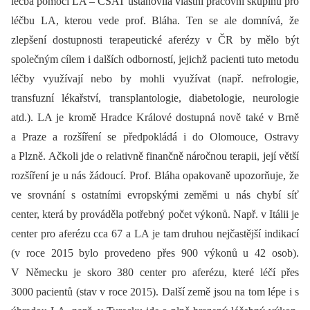
léčba pomocí LA –⁠ ČSAT ustanovila vlastní pracovní skupinu pro
léčbu LA, kterou vede prof. Bláha. Ten se ale domnívá, že
zlepšení dostupnosti terapeutické aferézy v ČR by mělo být
společným cílem i dalších odborností, jejichž pacienti tuto metodu
léčby využívají nebo by mohli využívat (např. nefrologie,
transfuzní lékařství, transplantologie, diabetologie, neurologie
atd.). LA je kromě Hradce Králové dostupná nově také v Brně
a Praze a rozšíření se předpokládá i do Olomouce, Ostravy
a Plzně. Ačkoli jde o relativně finančně náročnou terapii, její větší
rozšíření je u nás žádoucí. Prof. Bláha opakovaně upozorňuje, že
ve srovnání s ostatními evropskými zeměmi u nás chybí síť
center, která by prováděla potřebný počet výkonů. Např. v Itálii je
center pro aferézu cca 67 a LA je tam druhou nejčastější indikací
(v roce 2015 bylo provedeno přes 900 výkonů u 42 osob).
V Německu je skoro 380 center pro aferézu, které léčí přes
3000 pacientů (stav v roce 2015). Další země jsou na tom lépe i s