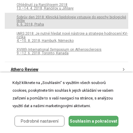
Ohlédnutí za Rančířovem 2018
13.–14. 4. 2018, Rančířov u Jihlavy
Šobrův den 2018: Klinická lipidologie vstupuje do epochy biologické
léčby
6. 6. 2018, Praha
IARS 2018: Je nutné hledat nové nástroje a strategie hodnocení KV-
rizika
4.–10. 8. 2018, Hamburk, Německo
XVIIIth International Symposium on Atherosclerosis
9.–12. 6. 2018, Toronto, Kanada
Athero Review
Když kliknete na „Souhlasím“ s využitím všech souborů
Archiv čísel
cookies, poskytnete tím souhlas k jejich ukládání ve vašem
zařízení a pomůže to s vaší navigací na stránce, s analýzou
Aktuální číslo
využití dat a našimi marketingovými aktivitami.
Informace o časopisu
Podrobné nastavení
Souhlasím a pokračovat