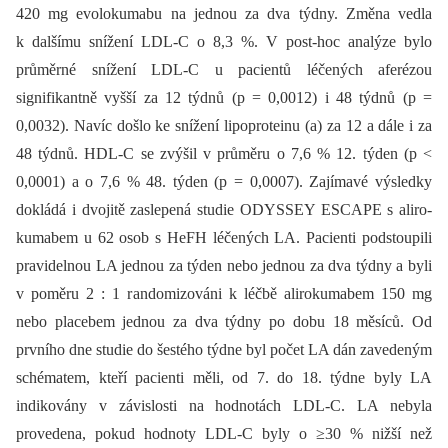
420 mg evolokumabu na jednou za dva týdny. Změna vedla
k dalšímu snížení LDL-C o 8,3 %. V post-hoc analýze bylo
průměrné snížení LDL-C u pacientů léčených aferézou
signifikantně vyšší za 12 týdnů (p = 0,0012) i 48 týdnů (p =
0,0032). Navíc došlo ke snížení lipoproteinu (a) za 12 a dále i za
48 týdnů. HDL-C se zvýšil v průměru o 7,6 % 12. týden (p <
0,0001) a o 7,6 % 48. týden (p = 0,0007). Zajímavé výsledky
dokládá i dvojitě zaslepená studie ODYSSEY ESCAPE s aliro­
kumabem u 62 osob s HeFH léčených LA. Pacienti podstoupili
pravidelnou LA jednou za týden nebo jednou za dva týdny a byli
v poměru 2 : 1 randomizováni k léčbě aliro­kumabem 150 mg
nebo placebem jednou za dva týdny po dobu 18 měsíců. Od
prvního dne studie do šestého týdne byl počet LA dán zavedeným
schématem, kteří pacienti měli, od 7. do 18. týdne byly LA
indikovány v závislosti na hodnotách LDL-C. LA nebyla
provedena, pokud hodnoty LDL-C byly o ≥30 % nižší než