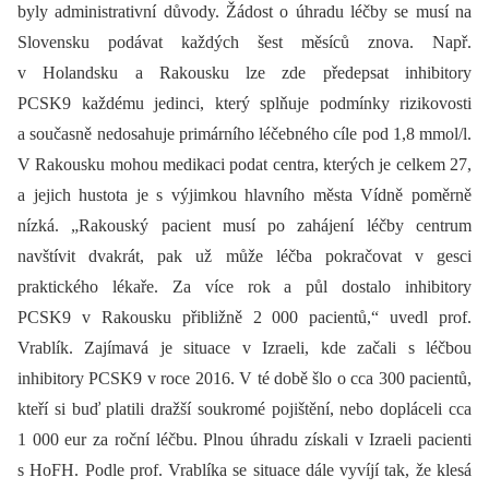
byly administrativní důvody. Žádost o úhradu léčby se musí na
Slovensku podávat každých šest měsíců znova. Např.
v Holandsku a Rakousku lze zde předepsat inhibitory
PCSK9 každému jedinci, který splňuje podmínky rizikovosti
a současně nedosahuje primárního léčebného cíle pod 1,8 mmol/l.
V Rakousku mohou medikaci podat centra, kterých je celkem 27,
a jejich hustota je s výjimkou hlavního města Vídně poměrně
nízká. „Rakouský pacient musí po zahájení léčby centrum
navštívit dvakrát, pak už může léčba pokračovat v gesci
praktického lékaře. Za více rok a půl dostalo inhibitory
PCSK9 v Rakousku přibližně 2 000 pacientů,“ uvedl prof.
Vrablík. Zajímavá je situace v Izraeli, kde začali s léčbou
inhibitory PCSK9 v roce 2016. V té době šlo o cca 300 pacientů,
kteří si buď platili dražší soukromé pojištění, nebo dopláceli cca
1 000 eur za roční léčbu. Plnou úhradu získali v Izraeli pacienti
s HoFH. Podle prof. Vrablíka se situace dále vyvíjí tak, že klesá