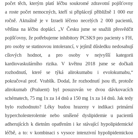
počet těch, kterým platí léčbu soukromé zdravotní pojišťovny
a roste počet nemocných, kteří si připlácejí přibližně 1 000 eur
ročně. Aktuálně je v Izraeli léčeno necelých 2 000 pacientů,
většina na léčbu doplácí. „V Česku jsme se snažili přesvědčit
pojišťovny, že potřebujeme inhibitory PCSK9 pro pacienty s FH,
pro osoby se statinovou intolerancí, v jejímž důsledku nedosahují
cílových hodnot, a pro osoby v nejvyšší kategorii
kardiovaskulárního rizika. V květnu 2018 jsme se dočkali
rozhodnutí, které se týká alirokumabu i evolokumabu,“
pokračoval prof. Vrablík. Dodal, že rozhodnutí jsou tři, protože
alirokumab (Praluent) byl posuzován ve dvou dávkovacích
schématech, 75 mg 1x za 14 dnů a 150 mg 1x za 14 dnů. Jak tedy
bylo rozhodnuto? Léky budou hrazeny v indikaci primární
hypercholesterolemie nebo smíšené dyslipidemie u pacientů
adherujících k dietním opatřením i ke stávající hypolipidemické
léčbě, a to: v kombinaci s vysoce intenzivní hypolipidemickou