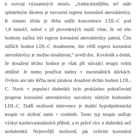
k rozvoji významných stenóz. „Ambicióznějším, leč stále
splnitelným úkolem je navození regrese koronární aterosklerózy.
K tomuto účelu je třeba snížit koncentrace LDL-C pod
1,8 mmol/l, neboť z již provedených studií víme, že od této
hodnoty začíná být regrese koronární aterosklerózy patrná. Čím
nižších hodnot LDL-C dosáhneme, tím větší regresi koronární
aterosklerózy je možno dosáhnout,“ uvedl doc. Kovárník a dodal,
že dosažení těchto hodnot je však při stávající terapii velmi
obtížné. Je nutno používat statiny v maximálních dávkách.
Ovšem ani tato léčba není zárukou dosažení těchto hodnot LDL-
C. Navíc v populaci diabetiků bylo prokázáno pokračování
progrese koronární aterosklerózy navzdory nízkým hodnotám
LDL-C. Další možností intervence je duální hypolipidemická
terapie ve složení statin + ezetimib. Tento typ terapie snižuje
výskyt kardiovaskulárních příhod, a to právě více u diabetiků než
nediabetiků. Nejnovější možností, jak ovlivnit koronární