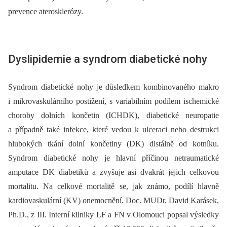
prevence aterosklerózy.
Dyslipidemie a syndrom diabetické nohy
Syndrom diabetické nohy je důsledkem kombinovaného makro
i mikrovaskulárního postižení, s variabilním podílem ischemické
choroby dolních končetin (ICHDK), diabetické neuropatie
a případně také infekce, které vedou k ulce­raci nebo destrukci
hlubokých tkání dolní končetiny (DK) distálně od kotníku.
Syndrom diabetické nohy je hlavní příčinou netraumatické
amputace DK diabetiků a zvyšuje asi dvakrát jejich celkovou
mortalitu. Na celkové mortalitě se, jak známo, podílí hlavně
kardiovaskulární (KV) onemocnění. Doc. MUDr. David Karásek,
Ph.D., z III. Interní kliniky LF a FN v Olomouci popsal výsledky