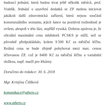
budoucí jednání, která budou trvat ještě několik měsíců, prof.
Vrablík. Jednání o uzavření dodatků se ZP mohou iniciovat
jakákoli další zdravotnická zařízení, která nejsou součástí
konsenzuálního seznamu, jejich šance na pozitivní rozhodnutí je
ovšem, alespoň v této fázi, nepříliš vysoká. Dobrou zprávou je, že
oficiální maximální cena inhibitorů PCSK9 je nižší, než se
původně předpokládalo, kolem 9 500 Kč za měsíční léčbu.
Reálná cena se bude zřejmě pohybovat mezi max. cenou
účtovanou ZP, což je 8400 Kč za měsíční léčbu a variabilní
složkou, např. marží pro lékárny.
Doručeno do redakce: 30. 6. 2018
Mgr. Kristýna Čillíková
komunikace@athero.cz
www.athero.cz