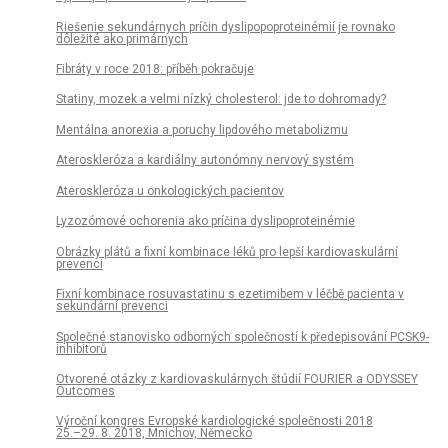
Riešenie sekundárnych príčin dyslipopoproteinémií je rovnako
dôležité ako primárnych
Fibráty v roce 2018: příběh pokračuje
Statiny, mozek a velmi nízký cholesterol: jde to dohromady?
Mentálna anorexia a poruchy lipdového metabolizmu
Ateroskleróza a kardiálny autonómny nervový systém
Ateroskleróza u onkologických pacientov
Lyzozómové ochorenia ako príčina dyslipoprotein­émie
Obrázky plátů a fixní kombinace léků pro lepší kardiovaskulární
prevenci
Fixní kombinace rosuvastatinu s ezetimibem v léčbě pacienta v
sekundární prevenci
Společné stanovisko odborných společností k předepisování PCSK9-
inhibitorů
Otvorené otázky z kardiovaskulárnych štúdií FOURIER a ODYSSEY
Outcomes
Výroční kongres Evropské kardiologické společnosti 2018
25.–29. 8. 2018, Mnichov, Německo