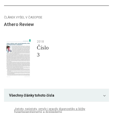
ČLÁNEK VYŠEL V ČASOPISE
Athero Review
2018
Číslo
3
Všechny články tohoto čísla
Jistoty, nejistoty, omyly i pravdy diagnostiky a léčby
hyperlipoproteinemií a dyslipidemií