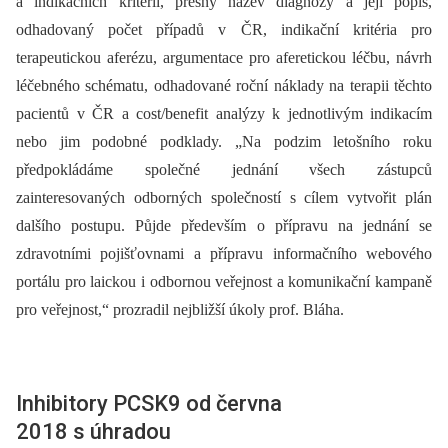
a indikačních kritérií, přesný název diagnózy a její popis,
odhadovaný počet případů v ČR, indikační kritéria pro
terapeutickou aferézu, argumentace pro aferetickou léčbu, návrh
léčebného schématu, odhadované roční náklady na terapii těchto
pacientů v ČR a cost/benefit analýzy k jednotlivým indikacím
nebo jim podobné podklady. „Na podzim letošního roku
předpokládáme společné jednání všech zástupců
zainteresovaných odborných společností s cílem vytvořit plán
dalšího postupu. Půjde především o přípravu na jednání se
zdravotními pojišťovnami a přípravu informačního webového
portálu pro laickou i odbornou veřejnost a komunikační kampaně
pro veřejnost,“ prozradil nejbližší úkoly prof. Bláha.
Inhibitory PCSK9 od června
2018 s úhradou