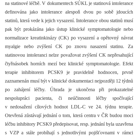
na statinové léčbě. V dokumentech SÚKL je statinová intolerance
definována jako intolerance alespoň dvou po sobě jdoucích
statinů, která vede k jejich vysazení. Intolerance obou statinů musí
pak být prokázána jako ústup klinické symptomatologie nebo
normalizace kreatinkinázy (CK) po vysazení a opětovný návrat
myalgie nebo zvýšení CK po znovu nasazení statinu. Za
statinovou intoleranci nelze považovat zvýšení CK nepřesahující
čtyřnásobek horních mezí bez klinické symptomatologie. Efekt
terapie inhibitorem PCSK9 je pravidelně hodnocen, prvně
zaznamenán musí být v klinické dokumentaci nejpozději 12 týdnů
po zahájení léčby. Úhrada je ukončena při prokazatelné
nespolupráci pacienta, či neúčinnosti léčby spočívající
v nedosažení cílových hodnot LDL-C ve 24. týdnu terapie.
Otevřená zůstávají jednání o tom, která centra v ČR budou moci
léčbu inhibitory PCSK9 předepisovat, resp. jednání byla uzavřena
s VZP a stále probíhají s jednotlivými pojišťovnami v rámci