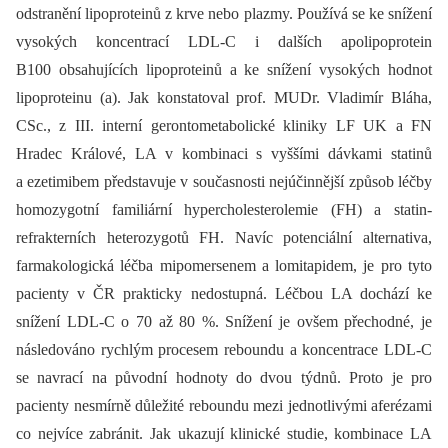
odstranění lipoproteinů z krve nebo plazmy. Používá se ke snížení
vysokých koncentrací LDL-C i dalších apolipoprotein
B100 obsahujících lipoproteinů a ke snížení vysokých hodnot
lipoproteinu (a). Jak konstatoval prof. MUDr. Vladimír Bláha,
CSc., z III. interní gerontometabolické kliniky LF UK a FN
Hradec Králové, LA v kombinaci s vyššími dávkami statinů
a ezetimibem představuje v současnosti nejúčinnější způsob léčby
homozygotní familiární hyper­cholesterolemie (FH) a statin-
refrakterních heterozygotů FH. Navíc potenciální alternativa,
farmakologická léčba mipomersenem a lomitapidem, je pro tyto
pacienty v ČR prakticky nedostupná. Léčbou LA dochází ke
snížení LDL-C o 70 až 80 %. Snížení je ovšem přechodné, je
následováno rychlým procesem reboundu a koncentrace LDL-C
se navrací na původní hodnoty do dvou týdnů. Proto je pro
pacienty nesmírně důležité reboundu mezi jednotlivými aferézami
co nejvíce zabránit. Jak ukazují klinické studie, kombinace LA