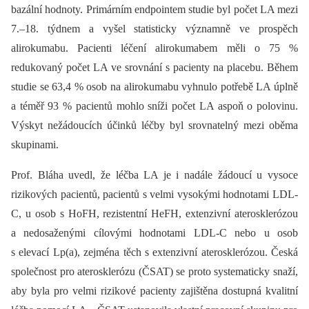
bazální hodnoty. Primárním endpointem studie byl počet LA mezi
7.–18. týdnem a vyšel statisticky významně ve prospěch
alirokumabu. Pacienti léčení alirokumabem měli o 75 %
redukovaný počet LA ve srovnání s pacienty na placebu. Během
studie se 63,4 % osob na alirokumabu vyhnulo potřebě LA úplně
a téměř 93 % pacientů mohlo sníži počet LA aspoň o polovinu.
Výskyt nežádoucích účinků léčby byl srovnatelný mezi oběma
skupinami.
Prof. Bláha uvedl, že léčba LA je i nadále žádoucí u vysoce
rizikových pacientů, pacientů s velmi vysokými hodnotami LDL-
C, u osob s HoFH, rezistentní HeFH, extenzivní aterosklerózou
a nedosaženými cílovými hodnotami LDL-C nebo u osob
s elevací Lp(a), zejména těch s extenzivní aterosklerózou. Česká
společnost pro aterosklerózu (ČSAT) se proto systematicky snaží,
aby byla pro velmi rizikové pacienty zajištěna dostupná kvalitní