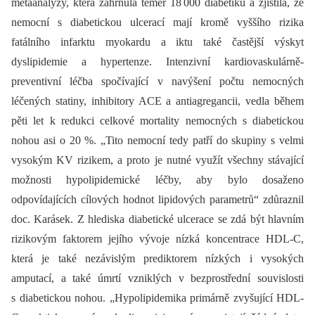
metaanalýzy, která zahrnula téměř 18 000 diabetiků a zjistila, že
nemocní s diabetickou ulcerací mají kromě vyššího rizika
fatálního infarktu myokardu a iktu také častější výskyt
dyslipidemie a hypertenze. Intenzivní kardiovaskulárně-
preventivní léčba spočívající v navýšení počtu nemocných
léčených statiny, inhibitory ACE a antiagregancii, vedla během
pěti let k redukci celkové mortality nemocných s diabetickou
nohou asi o 20 %. „Tito nemocní tedy patří do skupiny s velmi
vysokým KV rizikem, a proto je nutné využít všechny stávající
možnosti hypolipidemické léčby, aby bylo dosaženo
odpovídajících cílových hodnot lipidových parametrů“ zdůraznil
doc. Karásek. Z hlediska diabetické ulcerace se zdá být hlavním
rizikovým faktorem jejího vývoje nízká koncentrace HDL-C,
která je také nezávislým prediktorem nízkých i vysokých
amputací, a také úmrtí vzniklých v bezprostřední souvislosti
s diabetickou nohou. „Hypolipid­emika primárně zvyšující HDL-