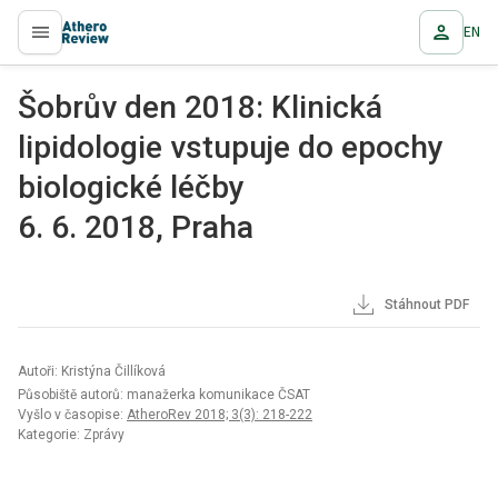
EN
proLékaře.cz
Šobrův den 2018: Klinická
lipidologie vstupuje do epochy
biologické léčby
6. 6. 2018, Praha
Stáhnout PDF
Autoři: Kristýna Čillíková
Působiště autorů: manažerka komunikace ČSAT
Vyšlo v časopise:
AtheroRev 2018; 3(3): 218-222
Kategorie: Zprávy