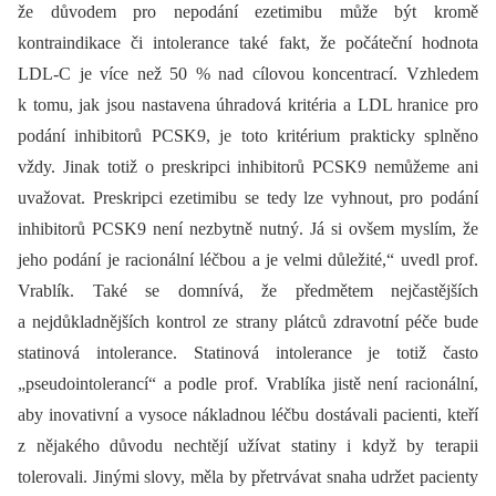
že důvodem pro nepodání ezetimibu může být kromě
kontraindikace či intolerance také fakt, že počáteční hodnota
LDL-C je více než 50 % nad cílovou koncentrací. Vzhledem
k tomu, jak jsou nastavena úhradová kritéria a LDL hranice pro
podání inhibitorů PCSK9, je toto kritérium prakticky splněno
vždy. Jinak totiž o preskripci inhibitorů PCSK9 nemůžeme ani
uvažovat. Preskripci ezetimibu se tedy lze vyhnout, pro podání
inhibitorů PCSK9 není nezbytně nutný. Já si ovšem myslím, že
jeho podání je racionální léčbou a je velmi důležité,“ uvedl prof.
Vrablík. Také se domnívá, že předmětem nejčastějších
a nejdůkladnějších kontrol ze strany plátců zdravotní péče bude
statinová intolerance. Statinová intolerance je totiž často
„pseudointolerancí“ a podle prof. Vrablíka jistě není racionální,
aby inovativní a vysoce nákladnou léčbu dostávali pacienti, kteří
z nějakého důvodu nechtějí užívat statiny i když by terapii
tolerovali. Jinými slovy, měla by přetrvávat snaha udržet pacienty