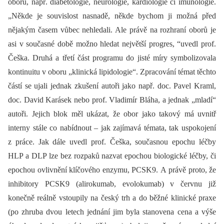
oborů, např. diabetologie, neurologie, kardiologie či imunologie.
„Někde je souvislost nasnadě, někde bychom ji možná před
nějakým časem vůbec nehledali. Ale právě na rozhraní oborů je
asi v současné době možno hledat největší progres, “uvedl prof.
Češka. Druhá a třetí část programu do jisté míry symbolizovala
kontinuitu v oboru „klinická lipidologie“. Zpracování témat těchto
částí se ujali jednak zkušení autoři jako např. doc. Pavel Kraml,
doc. David Karásek nebo prof. Vladimír Bláha, a jednak „mladí“
autoři. Jejich blok měl ukázat, že obor jako takový má uvnitř
interny stále co nabídnout –⁠ jak zajímavá témata, tak uspokojení
z práce. Jak dále uvedl prof. Češka, současnou epochu léčby
HLP a DLP lze bez rozpaků nazvat epochou biologické léčby, či
epochou ovlivnění klíčového enzymu, PCSK9. A právě proto, že
inhibitory PCSK9 (alirokumab, evolokumab) v červnu již
konečně reálně vstoupily na český trh a do běžné klinické praxe
(po zhruba dvou letech jednání jim byla stanovena cena a výše