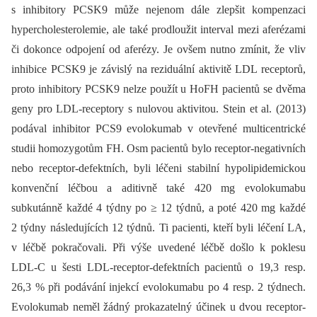
s inhibitory PCSK9 může nejenom dále zlepšit kompenzaci
hypercholesterolemie, ale také prodloužit interval mezi aferézami
či dokonce odpojení od aferézy. Je ovšem nutno zmínit, že vliv
inhibice PCSK9 je závislý na reziduální aktivitě LDL receptorů,
proto inhibitory PCSK9 nelze použít u HoFH pacientů se dvěma
geny pro LDL-receptory s nulovou aktivitou. Stein et al. (2013)
podával inhibitor PCS9 evolokumab v otevřené multicentrické
studii homozygotům FH. Osm pacientů bylo receptor-negativních
nebo receptor-defektních, byli léčeni stabilní hypolipidemickou
konvenční léčbou a aditivně také 420 mg evolokumabu
subkutánně každé 4 týdny po ≥ 12 týdnů, a poté 420 mg každé
2 týdny následujících 12 týdnů. Ti pacienti, kteří byli léčení LA,
v léčbě pokračovali. Při výše uvedené léčbě došlo k poklesu
LDL-C u šesti LDL-receptor-defektních pacientů o 19,3 resp.
26,3 % při podávání injekcí evolokumabu po 4 resp. 2 týdnech.
Evolokumab neměl žádný prokazatelný účinek u dvou receptor-