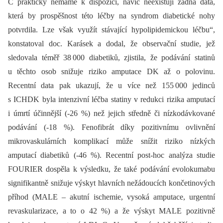
C prakticky nemáme k dispozici, navíc neexistují žádná data,
která by prospěšnost této léčby na syndrom diabetické nohy
potvrdila. Lze však využít stávající hypolipidemickou léčbu“,
konstatoval doc. Karásek a dodal, že observační studie, jež
sledovala téměř 38 000 diabetiků, zjistila, že podávání statinů
u těchto osob snižuje riziko amputace DK až o polovinu.
Recentní data pak ukazují, že u více než 155 000 jedinců
s ICHDK byla intenzivní léčba statiny v redukci rizika amputací
i úmrtí účinnější (-26 %) než jejich středně či nízkodávkované
podávání (-18 %). Fenofibrát díky pozitivnímu ovlivnění
mikrovaskulárních komplikací může snížit riziko nízkých
amputací diabetiků (-46 %). Recentní post-hoc analýza studie
FOURIER dospěla k výsledku, že také podávání evolokumabu
signifikantně snižuje výskyt hlavních nežádoucích končetinových
příhod (MALE –⁠ akutní ischemie, vysoká amputace, urgentní
revaskularizace, a to o 42 %) a že výskyt MALE pozitivně