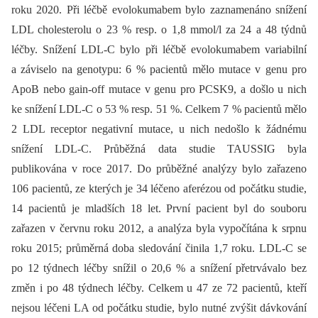
roku 2020. Při léčbě evolokumabem bylo zaznamenáno snížení
LDL cholesterolu o 23 % resp. o 1,8 mmol/l za 24 a 48 týdnů
léčby. Snížení LDL-C bylo při léčbě evolokumabem variabilní
a záviselo na genotypu: 6 % pacientů mělo mutace v genu pro
ApoB nebo gain-off mutace v genu pro PCSK9, a došlo u nich
ke snížení LDL-C o 53 % resp. 51 %. Celkem 7 % pacientů mělo
2 LDL receptor negativní mutace, u nich nedošlo k žádnému
snížení LDL-C. Průběžná data studie TAUSSIG byla
publikována v roce 2017. Do průběžné analýzy bylo zařazeno
106 pacientů, ze kterých je 34 léčeno aferézou od počátku studie,
14 pacientů je mladších 18 let. První pacient byl do souboru
zařazen v červnu roku 2012, a analýza byla vypočítána k srpnu
roku 2015; průměrná doba sledování činila 1,7 roku. LDL-C se
po 12 týdnech léčby snížil o 20,6 % a snížení přetrvávalo bez
změn i po 48 týdnech léčby. Celkem u 47 ze 72 pacientů, kteří
nejsou léčeni LA od počátku studie, bylo nutné zvýšit dávkování