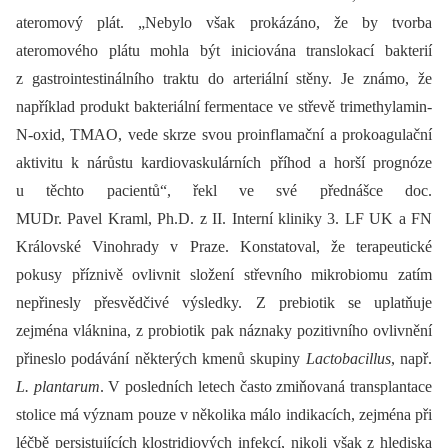
ateromový plát. „Nebylo však prokázáno, že by tvorba
ateromového plátu mohla být iniciována translokací bakterií
z gastrointestinálního traktu do arteriální stěny. Je známo, že
například produkt bakteriální fermentace ve střevě trimethylamin-
N-oxid, TMAO, vede skrze svou proinflamační a prokoagulační
aktivitu k nárůstu kardiovaskulárních příhod a horší prognóze
u těchto pacientů“, řekl ve své přednášce doc.
MUDr. Pavel Kraml, Ph.D. z II. Interní kliniky 3. LF UK a FN
Královské Vinohrady v Praze. Konstatoval, že terapeutické
pokusy příznivě ovlivnit složení střevního mikrobiomu zatím
nepřinesly přesvědčivé výsledky. Z prebiotik se uplatňuje
zejména vláknina, z probiotik pak náznaky pozitivního ovlivnění
přineslo podávání některých kmenů skupiny
Lactobacillus
, např.
L. plantarum
. V posledních letech často zmiňovaná transplantace
stolice má význam pouze v několika málo indikacích, zejména při
léčbě persistujících klostridiových infekcí, nikoli však z hlediska