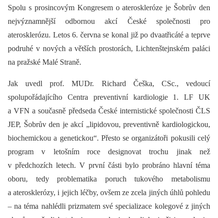
Spolu s prosincovým Kongresem o ateroskleróze je Šobrův den
nejvýznamnější odbornou akcí České společnosti pro
aterosklerózu. Letos 6. června se konal již po dvaatřicáté a teprve
podruhé v nových a větších prostorách, Lichtenštejnském paláci
na pražské Malé Straně.
Jak uvedl prof. MUDr. Richard Češka, CSc., vedoucí
spolupořádajícího Centra preventivní kardiologie 1. LF UK
a VFN a současně předseda České internistické společnosti ČLS
JEP, Šobrův den je akcí „lipidovou, preventivně kardiologickou,
biochemickou a genetickou“. Přesto se organizátoři pokusili celý
program v letošním roce designovat trochu jinak než
v předchozích letech. V první části bylo probráno hlavní téma
oboru, tedy problematika poruch tukového metabolismu
a aterosklerózy, i jejich léčby, ovšem ze zcela jiných úhlů pohledu
–⁠ na téma nahlédli prizmatem své specializace kolegové z jiných