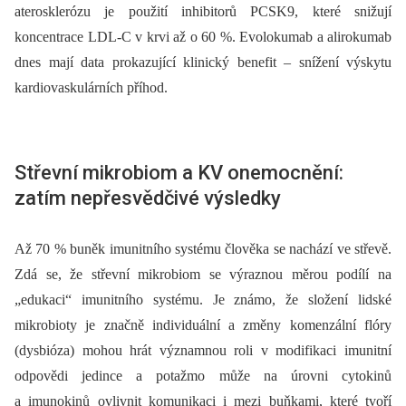
aterosklerózu je použití inhibitorů PCSK9, které snižují
koncentrace LDL-C v krvi až o 60 %. Evolokumab a alirokumab
dnes mají data prokazující klinický benefit –⁠ snížení výskytu
kardiovaskulárních příhod.
Střevní mikrobiom a KV onemocnění:
zatím nepřesvědčivé výsledky
Až 70 % buněk imunitního systému člověka se nachází ve střevě.
Zdá se, že střevní mikrobiom se výraznou měrou podílí na
„edukaci“ imunitního systému. Je známo, že složení lidské
mikrobioty je značně individuální a změny komenzální flóry
(dysbióza) mohou hrát významnou roli v modifikaci imunitní
odpovědi jedince a potažmo může na úrovni cytokinů
a imunokinů ovlivnit komunikaci i mezi buňkami, které tvoří