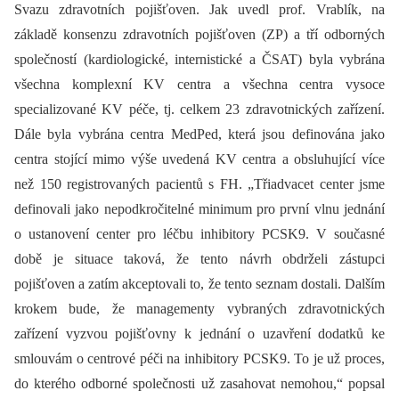
Svazu zdravotních pojišťoven. Jak uvedl prof. Vrablík, na
základě konsenzu zdravotních pojišťoven (ZP) a tří odborných
společností (kardiologické, internistické a ČSAT) byla vybrána
všechna komplexní KV centra a všechna centra vysoce
specializované KV péče, tj. celkem 23 zdravotnických zařízení.
Dále byla vybrána centra MedPed, která jsou definována jako
centra stojící mimo výše uvedená KV centra a obsluhující více
než 150 registrovaných pacientů s FH. „Třiadvacet center jsme
definovali jako nepodkročitelné minimum pro první vlnu jednání
o ustanovení center pro léčbu inhibitory PCSK9. V současné
době je situace taková, že tento návrh obdrželi zástupci
pojišťoven a zatím akceptovali to, že tento seznam dostali. Dalším
krokem bude, že managementy vybraných zdravotnických
zařízení vyzvou pojišťovny k jednání o uzavření dodatků ke
smlouvám o centrové péči na inhibitory PCSK9. To je už proces,
do kterého odborné společnosti už zasahovat nemohou,“ popsal