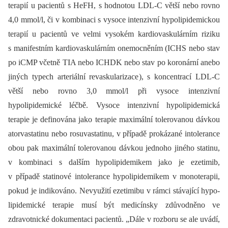
terapií u pacientů s HeFH, s hodnotou LDL-C větší nebo rovno
4,0 mmol/l, či v kombinaci s vysoce intenzivní hypolipidemickou
terapií u pacientů ve velmi vysokém kardiovaskulárním riziku
s manifestním kardiovaskulárním onemocněním (ICHS nebo stav
po iCMP včetně TIA nebo ICHDK nebo stav po koronární anebo
jiných typech arteriální revaskularizace), s koncentrací LDL-C
větší nebo rovno 3,0 mmol/l při vysoce intenzivní
hypolipidemické léčbě. Vysoce intenzivní hypolipidemická
terapie je definována jako terapie maximální tolerovanou dávkou
atorvastatinu nebo rosuvastatinu, v případě prokázané intolerance
obou pak maximální tolerovanou dávkou jednoho jiného statinu,
v kombinaci s dalším hypolipidemikem jako je ezetimib,
v případě statinové intolerance hypolipidemikem v monoterapii,
pokud je indikováno. Nevyužití ezetimibu v rámci stávající hypo­
lipidemické terapie musí být medicínsky zdůvodněno ve
zdravotnické dokumentaci pacientů. „Dále v rozboru se ale uvádí,