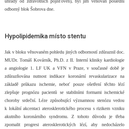
úhrady od zdravotních pojišťoven), byl jim věnován poslední
odborný blok Šobrova dne.
Hypolipidemika místo stentu
Jak v bloku věnovaném pohledu jiných odborností zdůraznil doc.
MUDr. Tomáš Kovárník, Ph.D. z II. Interní kliniky kardio­logie
a angiologie 1. LF UK a VFN v Praze, v současné době je
zdůrazňována nutnost indikace koronární revaskularizace na
základě průkazu ischemie, neboť pouze ošetření těchto lézí
zlepšuje prognózu pacientů se stabilními formami ischemické
choroby srdeční. Léze způsobující významnou stenózu vedou
k lokální akcentaci aterosklerotického procesu s rizikem vzniku
akutního koronárního syndromu. Z tohoto důvodu je třeba
zpomalit progresi atero­sklerotických lézí, aby nedocházelo