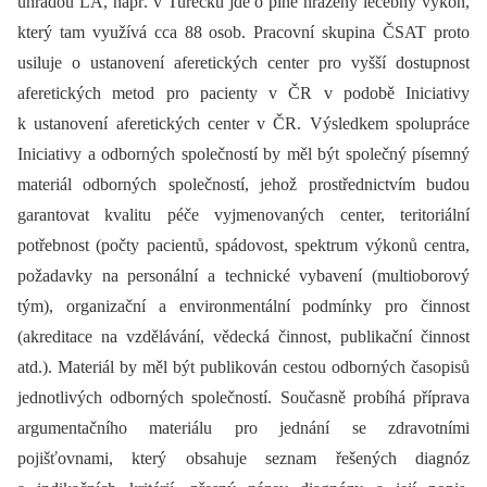
úhradou LA, např. v Turecku jde o plně hrazený léčebný výkon,
který tam využívá cca 88 osob. Pracovní skupina ČSAT proto
usiluje o ustanovení aferetických center pro vyšší dostupnost
aferetických metod pro pacienty v ČR v podobě Iniciativy
k ustanovení aferetických center v ČR. Výsledkem spolupráce
Iniciativy a odborných společností by měl být společný písemný
materiál odborných společností, jehož prostřednictvím budou
garantovat kvalitu péče vyjmenovaných center, teritoriální
potřebnost (počty pacientů, spádovost, spektrum výkonů centra,
požadavky na personální a technické vybavení (multioborový
tým), organizační a environmentální podmínky pro činnost
(akreditace na vzdělávání, vědecká činnost, publikační činnost
atd.). Materiál by měl být publikován cestou odborných časopisů
jednotlivých odborných společností. Současně probíhá příprava
argumentačního materiálu pro jednání se zdravotními
pojišťovnami, který obsahuje seznam řešených diagnóz