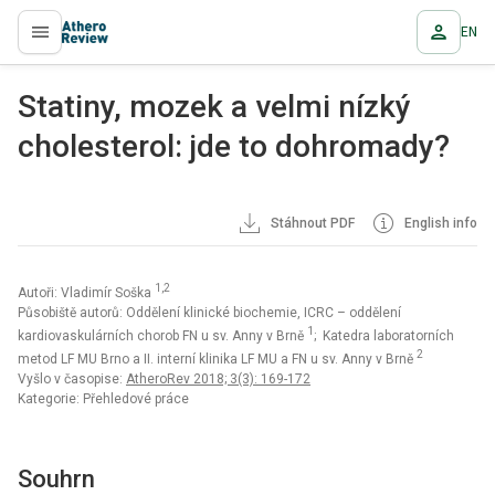
EN
proLékaře.cz
Statiny, mozek a velmi nízký
cholesterol: jde to dohromady?
Stáhnout PDF
English info
1,2
Autoři: Vladimír Soška
Působiště autorů: Oddělení klinické biochemie, ICRC – oddělení
1
kardiovaskulárních chorob FN u sv. Anny v Brně
; Katedra laboratorních
2
metod LF MU Brno a II. interní klinika LF MU a FN u sv. Anny v Brně
Vyšlo v časopise:
AtheroRev 2018; 3(3): 169-172
Kategorie: Přehledové práce
Souhrn