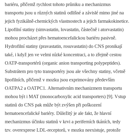
bariéru, přičemž rychlost tohoto průniku a mechanizmus
transportu jsou u různých statinů odlišné a závislé mimo jiné na
jejich fyzikálně-chemických vlastnostech a jejich farmakokinetice.
Lipofilní statiny (simva­statin, lovastatin, částečně i atorvastatin)
mohou procházet přes hematoencefalickou bariéru pasivně.
Hydrofilní statiny (pravastatin, rosuvastatin) do CNS pronikají
také, i když jen ve velmi nízké koncentraci, a to zřejmě cestou
OATP-transportérů (organic anion transporting polypeptides).
Substrátem pro tyto transportéry jsou ale všechny statiny, včetně
lipofilních, přičemž v mozku jsou exprimovány především
OATPA2 a OATPC1. Alternativním mechanizmem transportu
mohou být i MAT (monocarboxylic acid transporters) [9]. Vstup
statinů do CNS pak může být zvýšen při poškození
hematoencefalické bariéry. Důležitý je ale fakt, že hlavní
mechanizmus účinku statinů v krvi a periferních tkáních, tedy
tzv. overexprese LDL-receptorů, v mozku neexistuje, protože