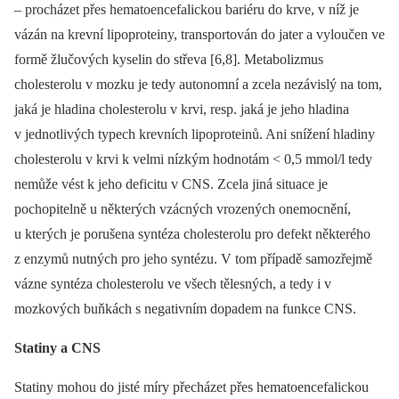
–⁠ procházet přes hematoencefalickou bariéru do krve, v níž je
vázán na krevní lipoproteiny, transportován do jater a vyloučen ve
formě žlučových kyselin do střeva [6,8]. Metabolizmus
cholesterolu v mozku je tedy autonomní a zcela nezávislý na tom,
jaká je hladina cholesterolu v krvi, resp. jaká je jeho hladina
v jednotlivých typech krevních lipoproteinů. Ani snížení hladiny
cholesterolu v krvi k velmi nízkým hodnotám < 0,5 mmol/l tedy
nemůže vést k jeho deficitu v CNS. Zcela jiná situace je
pochopitelně u některých vzácných vrozených onemocnění,
u kterých je porušena syntéza cholesterolu pro defekt některého
z enzymů nutných pro jeho syntézu. V tom případě samozřejmě
vázne syntéza cholesterolu ve všech tělesných, a tedy i v
mozkových buňkách s negativním dopadem na funkce CNS.
Statiny a CNS
Statiny mohou do jisté míry přecházet přes hematoencefalickou