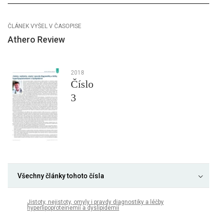
ČLÁNEK VYŠEL V ČASOPISE
Athero Review
2018
Číslo
3
Všechny články tohoto čísla
Jistoty, nejistoty, omyly i pravdy diagnostiky a léčby
hyperlipoproteinemií a dyslipidemií