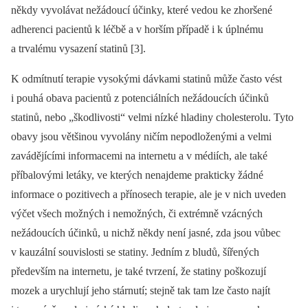
někdy vyvolávat nežádoucí účinky, které vedou ke zhoršené
adherenci pacientů k léčbě a v horším případě i k úplnému
a trvalému vysazení statinů [3].
K odmítnutí terapie vysokými dávkami statinů může často vést
i pouhá obava pacientů z potenciálních nežádoucích účinků
statinů, nebo „škodlivosti“ velmi nízké hladiny cholesterolu. Tyto
obavy jsou většinou vyvolány ničím nepodloženými a velmi
zavádějícími informacemi na internetu a v médiích, ale také
příbalovými letáky, ve kterých nenajdeme prakticky žádné
informace o pozitivech a přínosech terapie, ale je v nich uveden
výčet všech možných i nemožných, či extrémně vzácných
nežádoucích účinků, u nichž někdy není jasné, zda jsou vůbec
v kauzální souvislosti se statiny. Jedním z bludů, šířených
především na internetu, je také tvrzení, že statiny poškozují
mozek a urychlují jeho stárnutí; stejně tak tam lze často najít