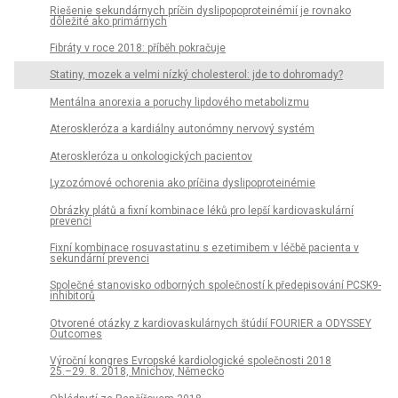
Riešenie sekundárnych príčin dyslipopoproteinémií je rovnako
dôležité ako primárnych
Fibráty v roce 2018: příběh pokračuje
Statiny, mozek a velmi nízký cholesterol: jde to dohromady?
Mentálna anorexia a poruchy lipdového metabolizmu
Ateroskleróza a kardiálny autonómny nervový systém
Ateroskleróza u onkologických pacientov
Lyzozómové ochorenia ako príčina dyslipoprotein­émie
Obrázky plátů a fixní kombinace léků pro lepší kardiovaskulární
prevenci
Fixní kombinace rosuvastatinu s ezetimibem v léčbě pacienta v
sekundární prevenci
Společné stanovisko odborných společností k předepisování PCSK9-
inhibitorů
Otvorené otázky z kardiovaskulárnych štúdií FOURIER a ODYSSEY
Outcomes
Výroční kongres Evropské kardiologické společnosti 2018
25.–29. 8. 2018, Mnichov, Německo