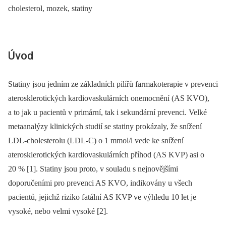
cholesterol, mozek, statiny
Úvod
Statiny jsou jedním ze základních pilířů farmakoterapie v prevenci
aterosklerotických kardiovaskulárních onemocnění (AS KVO),
a to jak u pacientů v primární, tak i sekundární prevenci. Velké
metaanalýzy klinických studií se statiny prokázaly, že snížení
LDL-cholesterolu (LDL-C) o 1 mmol/l vede ke snížení
aterosklerotických kardiovaskulárních příhod (AS KVP) asi o
20 % [1]. Statiny jsou proto, v souladu s nejnovějšími
doporučeními pro prevenci AS KVO, indikovány u všech
pacientů, jejichž riziko fatální AS KVP ve výhledu 10 let je
vysoké, nebo velmi vysoké [2].