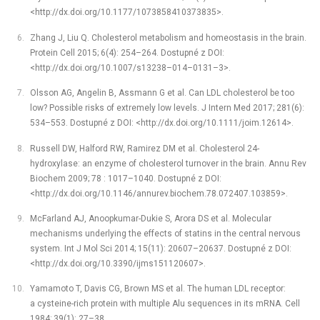
<http://dx.doi.org/10.1177/1073858410373835>.
Zhang J, Liu Q. Cholesterol metabolism and homeostasis in the brain.
Protein Cell 2015; 6(4): 254–264. Dostupné z DOI:
<http://dx.doi.org/10.1007/s13238–014–0131–3>.
Olsson AG, Angelin B, Assmann G et al. Can LDL cholesterol be too
low? Possible risks of extremely low levels. J Intern Med 2017; 281(6):
534–553. Dostupné z DOI: <http://dx.doi.org/10.1111/joim.12614>.
Russell DW, Halford RW, Ramirez DM et al. Cholesterol 24-
hydroxylase: an enzyme of cholesterol turnover in the brain. Annu Rev
Biochem 2009; 78 : 1017–1040. Dostupné z DOI:
<http://dx.doi.org/10.1146/annurev.biochem.78.072407.103859>.
McFarland AJ, Anoopkumar-Dukie S, Arora DS et al. Molecular
mechanisms underlying the effects of statins in the central nervous
system. Int J Mol Sci 2014; 15(11): 20607–20637. Dostupné z DOI:
<http://dx.doi.org/10.3390/ijms151120607>.
Yamamoto T, Davis CG, Brown MS et al. The human LDL receptor:
a cysteine-rich protein with multiple Alu sequences in its mRNA. Cell
1984; 39(1): 27–38.