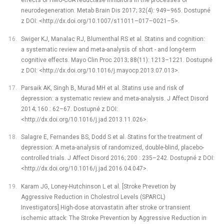
effects of HMG-CoA reductase inhibitors in the processes of
neurodegeneration. Metab Brain Dis 2017; 32(4): 949–965. Dostupné
z DOI: <http://dx.doi.org/10.1007/s11011–017–0021–5>.
Swiger KJ, Manalac RJ, Blumenthal RS et al. Statins and cognition:
a systematic review and meta-analysis of short -⁠ and long-term
cognitive effects. Mayo Clin Proc 2013; 88(11): 1213–1221. Dostupné
z DOI: <http://dx.doi.org/10.1016/j.mayocp.2013.07.013>.
Parsaik AK, Singh B, Murad MH et al. Statins use and risk of
depression: a systematic review and meta-analysis. J Affect Disord
2014; 160 : 62–67. Dostupné z DOI:
<http://dx.doi.org/10.1016/j.jad.2013.11.026>.
Salagre E, Fernandes BS, Dodd S et al. Statins for the treatment of
depression: A meta-analysis of randomized, double-blind, placebo-
controlled trials. J Affect Disord 2016; 200 : 235–242. Dostupné z DOI:
<http://dx.doi.org/10.1016/j.jad.2016.04.047>.
Karam JG, Loney-Hutchinson L et al. [Stroke Prevetion by
Aggressive Reduction in Cholestrol Levels (SPARCL)
Investigators].High-dose atorvastatin after stroke or transient
ischemic attack: The Stroke Prevention by Aggressive Reduction in