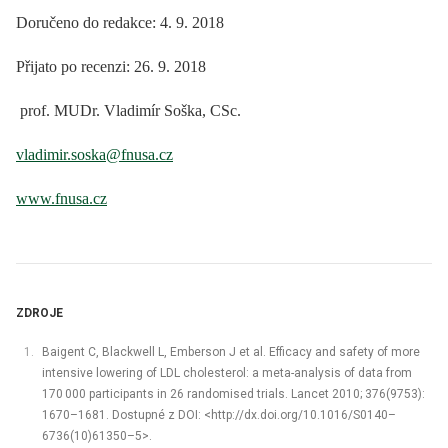
Doručeno do redakce: 4. 9. 2018
Přijato po recenzi: 26. 9. 2018
prof. MUDr. Vladimír Soška, CSc.
vladimir.soska@fnusa.cz
www.fnusa.cz
ZDROJE
Baigent C, Blackwell L, Emberson J et al. Efficacy and safety of more
intensive lowering of LDL cholesterol: a meta-analysis of data from
170 000 participants in 26 randomised trials. Lancet 2010; 376(9753):
1670–1681. Dostupné z DOI: <http://dx.doi.org/10.1016/S0140–
6736(10)61350–5>.