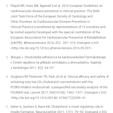
Piepoli MF, Hoes AW, Agewall S et al. 2016 European Guidelines on
cardiovascular disease prevention in clinical practice: The Sixth
Joint Task Force of the European Society of Cardiology and
Other Societies on Cardiovascular Disease Prevention in
Clinical Practice (constituted by representatives of 10 societies and
by invited experts) Developed with the special contribution of the
European Association for Cardiovascular Prevention & Rehabilitation
(EACPR). Atherosclerosis 2016; 252 : 207–274. Dostupné z DOI:
<http://dx.doi.org/10.1016/j.atherosclerosis.2016.05.037>.
Skoupá J. Dlouhodobá adherence ke kardiovaskulární farmakoterapii
v České republice na příkladu amlodipinu a atorvastatinu. Kapitoly
z kardiologie 2011; 3(2): 64–67.
Giugliano RP, Pedersen TR, Park JG et al. Clinical efficacy and safety of
achieving very low LDL-cholesterol concentrations with the
PCSK9 inhibitor evolocumab: a prespecified secondary analysis of the
FOURIER trial. Lancet 2017; 390(10106): 1962–1971. Dostupné z DOI:
<http://dx.doi.org/10.1016/S0140–6736(17)32290–0>.
Saher G, Quintes S, Nave KA. Cholesterol: a novel regulatory role in
myelin formation. Neuroscientist 2011; 17(1): 79–93. Dostupné z DOI: