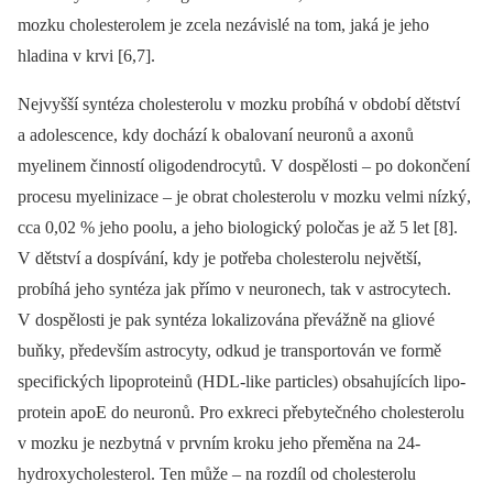
mozku cholesterolem je zcela nezávislé na tom, jaká je jeho
hladina v krvi [6,7].
Nejvyšší syntéza cholesterolu v mozku probíhá v období dětství
a adolescence, kdy dochází k obalovaní neuronů a axonů
myelinem činností oligodendrocytů. V dospělosti –⁠ po dokončení
procesu myelinizace –⁠ je obrat cholesterolu v mozku velmi nízký,
cca 0,02 % jeho poolu, a jeho biologický poločas je až 5 let [8].
V dětství a dospívání, kdy je potřeba cholesterolu největší,
probíhá jeho syntéza jak přímo v neuronech, tak v astrocytech.
V dospělosti je pak syntéza lokalizována převážně na gliové
buňky, především astrocyty, odkud je transportován ve formě
specifických lipoproteinů (HDL-like particles) obsahujících lipo­
protein apoE do neuronů. Pro exkreci přebytečného cholesterolu
v mozku je nezbytná v prvním kroku jeho přeměna na 24-
hydroxycholesterol. Ten může –⁠ na rozdíl od cholesterolu