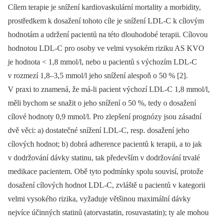
Cílem terapie je snížení kardiovaskulární mortality a morbidity,
prostředkem k dosažení tohoto cíle je snížení LDL-C k cílovým
hodnotám a udržení pacientů na této dlouhodobé terapii. Cílovou
hodnotou LDL-C pro osoby ve velmi vysokém riziku AS KVO
je hodnota < 1,8 mmol/l, nebo u pacientů s výchozím LDL-C
v rozmezí 1,8–3,5 mmol/l jeho snížení alespoň o 50 % [2].
V praxi to znamená, že má-li pacient výchozí LDL-C 1,8 mmol/l,
měli bychom se snažit o jeho snížení o 50 %, tedy o dosažení
cílové hodnoty 0,9 mmol/l. Pro zlepšení prognózy jsou zásadní
dvě věci: a) dostatečné snížení LDL-C, resp. dosažení jeho
cílových hodnot; b) dobrá adherence pacientů k terapii, a to jak
v dodržování dávky statinu, tak především v dodržování trvalé
medikace pacientem. Obě tyto podmínky spolu souvisí, protože
dosažení cílových hodnot LDL-C, zvláště u pacientů v kategorii
velmi vysokého rizika, vyžaduje většinou maximální dávky
nejvíce účinných statinů (atorvastatin, rosuvastatin); ty ale mohou