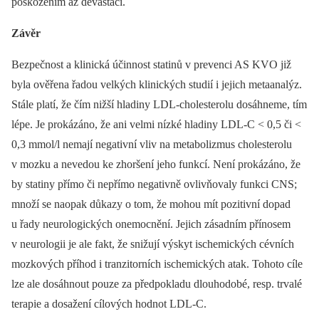
poškozením až devastací.
Závěr
Bezpečnost a klinická účinnost statinů v prevenci AS KVO již
byla ověřena řadou velkých klinických studií i jejich metaanalýz.
Stále platí, že čím nižší hladiny LDL-cholesterolu dosáhneme, tím
lépe. Je prokázáno, že ani velmi nízké hladiny LDL-C < 0,5 či <
0,3 mmol/l nemají negativní vliv na metabolizmus cholesterolu
v mozku a nevedou ke zhoršení jeho funkcí. Není prokázáno, že
by statiny přímo či nepřímo negativně ovlivňovaly funkci CNS;
množí se naopak důkazy o tom, že mohou mít pozitivní dopad
u řady neurologických onemocnění. Jejich zásadním přínosem
v neurologii je ale fakt, že snižují výskyt isch­emických cévních
mozkových příhod i tranzitorních ischemických atak. Tohoto cíle
lze ale dosáhnout pouze za předpokladu dlouhodobé, resp. trvalé
terapie a dosažení cílových hodnot LDL-C.