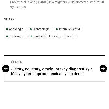
Cholesterol Levels (SPARCL) Investigators. J Cardiometab Syndr 2008;
3(1): 68–69.
ŠTÍTKY
Angiologie
Diabetologie
Interní lékařství
Kardiologie
Praktické lékařství pro dospělé
ČLÁNEK
Jistoty, nejistoty, omyly i pravdy diagnostiky a
léčby hyperlipoproteinemií a dyslipidemií