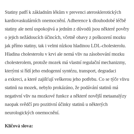
Statiny patří k základním lékům v prevenci aterosklerotických
kardiovaskulárních onemocnění. Adherence k dlouhodobé léčbě
statiny ale není uspokojivá a jedním z důvodů jsou některé pověry
o jejich nežádoucích účincích, včetně obavy z poškození mozku
jak přímo statiny, tak i velmi nízkou hladinou LDL-cholesterolu.
Hladina cholesterolu v krvi ale nemá vliv na zásobování mozku
cholesterolem, protože mozek má vlastní regulační mechanizmy,
kterými si řídí jeho endogenní syntézu, transport, degradaci
a exkreci, a které zajišťují veškerou jeho potřebu. Co se týče vlivu
statinů na mozek, nebylo prokázáno, že podávání statinů má
negativní vliv na mozkové funkce a některé novější metaanalýzy
naopak svědčí pro pozitivní účinky statinů u některých
neurologických onemocnění.
Klíčová slova: