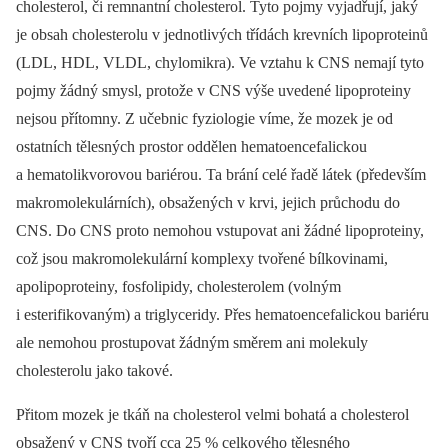
cholesterol, či remnantní cholesterol. Tyto pojmy vyjadřují, jaký
je obsah cholesterolu v jednotlivých třídách krevních lipoproteinů
(LDL, HDL, VLDL, chylomikra). Ve vztahu k CNS nemají tyto
pojmy žádný smysl, protože v CNS výše uvedené lipoproteiny
nejsou přítomny. Z učebnic fyziologie víme, že mozek je od
ostatních tělesných prostor oddělen hematoencefalickou
a hematolikvorovou bariérou. Ta brání celé řadě látek (především
makromolekulárních), obsažených v krvi, jejich průchodu do
CNS. Do CNS proto nemohou vstupovat ani žádné lipoproteiny,
což jsou makromolekulární komplexy tvořené bílkovinami,
apolipoproteiny, fosfolipidy, cholesterolem (volným
i esterifikovaným) a triglyceridy. Přes hematoencefalickou bariéru
ale nemohou prostupovat žádným směrem ani molekuly
cholesterolu jako takové.
Přitom mozek je tkáň na cholesterol velmi bohatá a cholesterol
obsažený v CNS tvoří cca 25 % celkového tělesného