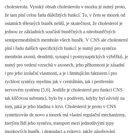
cholesterolu. Vysoký obsah cholesterolu v mozku je nutný proto,
že tam plní celou řadu důležitých funkcí. To, v čem se mozek od
ostatních tělesných buněk neliší, je skutečnost, že cholesterol je
jednou ze základních součástí buněčných a nitrobuněčných
semipermeabilních membrán všech buněk. V CNS ale cholesterol
plní i řadu dalších specifických funkcí: je nutný pro syntézu
membrán axonů, dendritů, synapsí i postsynaptických výběžků, je
nutný pro vedení vzruchů v axonech, jeho přítomnost je zásadní
i pro jeho izolační vlastnosti, a je i limitujícím faktorem i pro
rychlost syntézy myelinu jak v centrálním, tak i periferním
nervovém systému [5,6]. Jestliže je cholesterol pro funkci CNS
tak klíčovou substancí, bylo by s podivem, kdyby byl závislý na
tom, jaká je jeho hladina v krvi. Cholesterol je proto v CNS
syntetizován de novo a mozek má vlastní regulační mechanizmy,
kterými řídí jeho syntézu, transport mezi jednotlivými typy
mozkových buněk, i degradaci a exkreci, takže zásobování