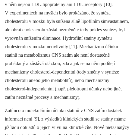
v něm nejsou LDL-lipoproteiny ani LDL-receptory [10].
V experimentech na myších bylo prokázáno, že syntéza
cholesterolu v mozku byla snížena silně lipofilním simvastatinem,
ale obrat cholesterolu zůstal nezměněn: tedy pokles syntézy byl
vyrovnán snížením eliminace. Hydrofilní statiny syntézu
cholesterolu v mozku neovlivnily [11]. Mechanizmu účinku
statinů na metabolizmus CNS zatím ale není dostatečně
probádaný a zůstává otázkou, zda a jak se na něm podílejí
mechanizmy cholesterol-dependentní (tedy změny v syntéze
cholesterolu anebo jeho metabolitů), nebo mechanizmy
cholesterol-independentní (např. pleiotropní účinky nebo jiné,
zatím neznámé procesy a mechanizmy).
Zatímco o molekulárním účinku statinů v CNS zatím dostatek
informací není [9], z výsledků klinických studií se statiny máme
již řadu dokladů o jejich vlivu na klinické cíle. Nové metaanalýzy