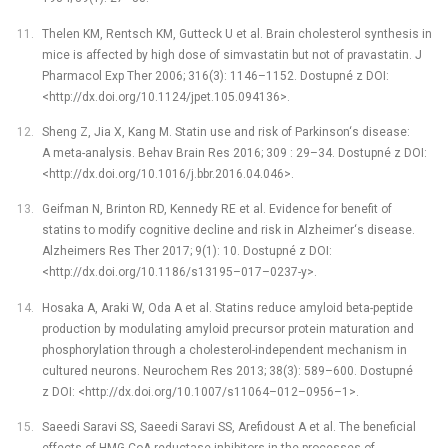
Thelen KM, Rentsch KM, Gutteck U et al. Brain cholesterol synthesis in
mice is affected by high dose of simvastatin but not of pravastatin. J
Pharmacol Exp Ther 2006; 316(3): 1146–1152. Dostupné z DOI:
<http://dx.doi.org/10.1124/jpet.105.094136>.
Sheng Z, Jia X, Kang M. Statin use and risk of Parkinson‘s disease:
A meta-analysis. Behav Brain Res 2016; 309 : 29–34. Dostupné z DOI:
<http://dx.doi.org/10.1016/j.bbr.2016.04.046>.
Geifman N, Brinton RD, Kennedy RE et al. Evidence for benefit of
statins to modify cognitive decline and risk in Alzheimer‘s disease.
Alzheimers Res Ther 2017; 9(1): 10. Dostupné z DOI:
<http://dx.doi.org/10.1186/s13195–017–0237-y>.
Hosaka A, Araki W, Oda A et al. Statins reduce amyloid beta-peptide
production by modulating amyloid precursor protein maturation and
phosphorylation through a cholesterol-independent mechanism in
cultured neurons. Neurochem Res 2013; 38(3): 589–600. Dostupné
z DOI: <http://dx.doi.org/10.1007/s11064–012–0956–1>.
Saeedi Saravi SS, Saeedi Saravi SS, Arefidoust A et al. The beneficial