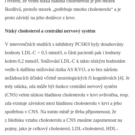
i tvrzení, že velmi nízká hladina cholesterolu je pro mozek
škodlivá, protože mozek „potřebuje mnoho cholesterolu“ a je
proto závislý na jeho dodávce z krve.
Nízký cholesterol a centrální nervový systém
V intervenčních studiích s inhibitory PCSK9 byly dosahovány
hodnoty LDL-C < 0,5 mmol/l, u části pacientů pak i hodnoty
kolem 0,2 mmol/l. Snižování LDL-C k takto nízkým hodnotám
vedlo k dalšímu snižování rizika AS KVO, a to bez nárůstu
nežádoucích účinků včetně neuro­logických či kognitivních [4]. Je
tedy otázka, zda může být funkce centrální nervový systém
(CNS) velmi nízkou hladinou cholesterolu v krvi ovlivněna, resp.
zda existuje závislost mezi hladinou cholesterolu v krvi a jeho
spotřebou v CNS. Na tomto místě je třeba připomenout, že
z hlediska vztahu cholesterolu a CNS musíme zapomenout na
pojmy, jako je celkový cholesterol, LDL-cholesterol, HDL-