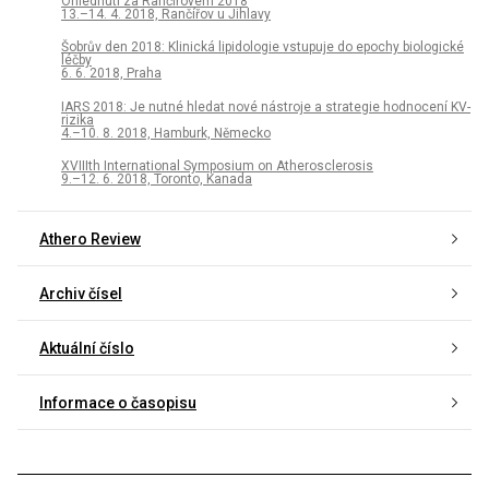
Ohlédnutí za Rančířovem 2018
13.–14. 4. 2018, Rančířov u Jihlavy
Šobrův den 2018: Klinická lipidologie vstupuje do epochy biologické
léčby
6. 6. 2018, Praha
IARS 2018: Je nutné hledat nové nástroje a strategie hodnocení KV-
rizika
4.–10. 8. 2018, Hamburk, Německo
XVIIIth International Symposium on Atherosclerosis
9.–12. 6. 2018, Toronto, Kanada
Athero Review
Archiv čísel
Aktuální číslo
Informace o časopisu