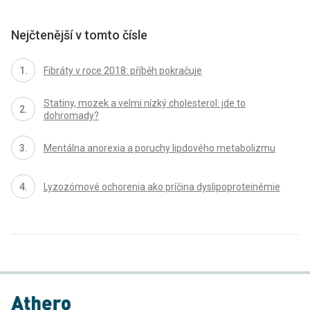
Nejčtenější v tomto čísle
Fibráty v roce 2018: příběh pokračuje
Statiny, mozek a velmi nízký cholesterol: jde to
dohromady?
Mentálna anorexia a poruchy lipdového metabolizmu
Lyzozómové ochorenia ako príčina dyslipoprotein­émie