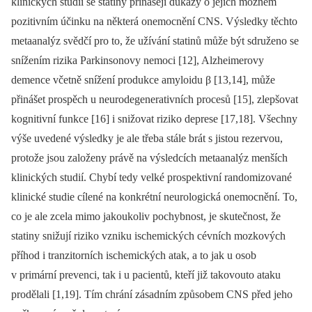
klinických studií se statiny přinášejí důkazy o jejich možném
pozitivním účinku na některá onemocnění CNS. Výsledky těchto
metaanalýz svědčí pro to, že užívání statinů může být sdruženo se
snížením rizika Parkinsonovy nemoci [12], Alzheimerovy
demence včetně snížení produkce amyloidu β [13,14], může
přinášet prospěch u neurodegenerativních procesů [15], zlepšovat
kognitivní funkce [16] i snižovat riziko deprese [17,18]. Všechny
výše uvedené výsledky je ale třeba stále brát s jistou rezervou,
protože jsou založeny právě na výsledcích metaanalýz menších
klinických studií. Chybí tedy velké prospektivní randomizované
klinické studie cílené na konkrétní neurologická onemocnění. To,
co je ale zcela mimo jakoukoliv pochybnost, je skutečnost, že
statiny snižují riziko vzniku ischemických cévních mozkových
příhod i tranzitorních ischemických atak, a to jak u osob
v primární prevenci, tak i u pacientů, kteří již takovouto ataku
prodělali [1,19]. Tím chrání zásadním způsobem CNS před jeho