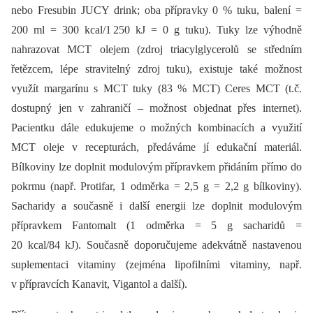
nebo Fresubin JUCY drink; oba přípravky 0 % tuku, balení =
200 ml = 300 kcal/1 250 kJ = 0 g tuku). Tuky lze výhodně
nahrazovat MCT olejem (zdroj triacylglycerolů se středním
řetězcem, lépe stravitelný zdroj tuku), existuje také možnost
využít margarínu s MCT tuky (83 % MCT) Ceres MCT (t.č.
dostupný jen v zahraničí –⁠ možnost objednat přes internet).
Pacientku dále edukujeme o možných kombinacích a využití
MCT oleje v recepturách, předáváme jí edukační materiál.
Bílkoviny lze doplnit modulovým přípravkem přidáním přímo do
pokrmu (např. Protifar, 1 odměrka = 2,5 g = 2,2 g bílkoviny).
Sacharidy a současně i další energii lze doplnit modulovým
přípravkem Fantomalt (1 odměrka = 5 g sacharidů =
20 kcal/84 kJ). Současně doporučujeme adekvátně nastavenou
suplementaci vitaminy (zejména lipofilními vitaminy, např.
v přípravcích Kanavit, Vigantol a další).