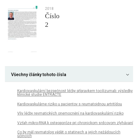
2018
Číslo
2
Všechny články tohoto čísla
Kardiovaskulární bezpečnost léčby přípravkem tocilizumab: výsledky
klinické studie ENTRACTE
Kardiovaskulárne riziko u pacientov s reumatoidnou artritídou
Vliv léčby revmatických onemocnění na kardiovaskulární riziko
Vzťah mikro-RNA k osteoporóze pri chronickom srdcovom zlyhávaní
Co by měl revmatolog vědět o statinech a jejich nežádoucích
účincích