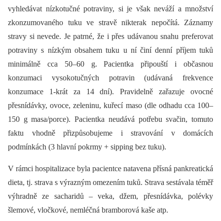
vyhledávat nízkotučné potraviny, si je však neváží a množství
zkonzumovaného tuku ve stravě nikterak nepočítá. Záznamy
stravy si nevede. Je patrné, že i přes udávanou snahu preferovat
potraviny s nízkým obsahem tuku u ní činí denní příjem tuků
minimálně cca 50–60 g. Pacientka připouští i občasnou
konzumaci vysokotučných potravin (udávaná frekvence
konzumace 1-krát za 14 dní). Pravidelně zařazuje ovocné
přesnídávky, ovoce, zeleninu, kuřecí maso (dle odhadu cca 100–
150 g masa/porce). Pacientka neudává potřebu svačin, tomuto
faktu vhodně přizpůsobujeme i stravování v domácích
podmínkách (3 hlavní pokrmy + sipping bez tuku).
V rámci hospitalizace byla pacientce natavena přísná pankreatická
dieta, tj. strava s výrazným omezením tuků. Strava sestávala téměř
výhradně ze sacharidů –⁠ veka, džem, přesnídávka, polévky
šlemové, vločkové, nemléčná bramborová kaše atp.