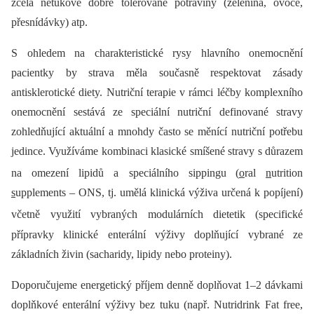
zcela netukové dobře tolerované potraviny (zelenina, ovoce,
přesnídávky) atp.
S ohledem na charakteristické rysy hlavního onemocnění
pacientky by strava měla současně respektovat zásady
antisklerotické diety. Nutriční terapie v rámci léčby komplexního
onemocnění sestává ze speciální nutriční definované stravy
zohledňující aktuální a mnohdy často se měnící nutriční potřebu
jedince. Využíváme kombinaci klasické smíšené stravy s důrazem
na omezení lipidů a speciálního sippingu
(
o
ral
n
utrition
s
upplements –⁠ ONS, tj. umělá klinická výživa určená k popíjení)
včetně využití vybraných modulárních dietetik
(specifické
přípravky klinické enterální výživy doplňující vybrané ze
základních živin (sacharidy, lipidy nebo proteiny).
Doporučujeme energetický příjem denně doplňovat 1–2 dávkami
doplňkové enterální výživy bez tuku (např. Nutridrink Fat free,