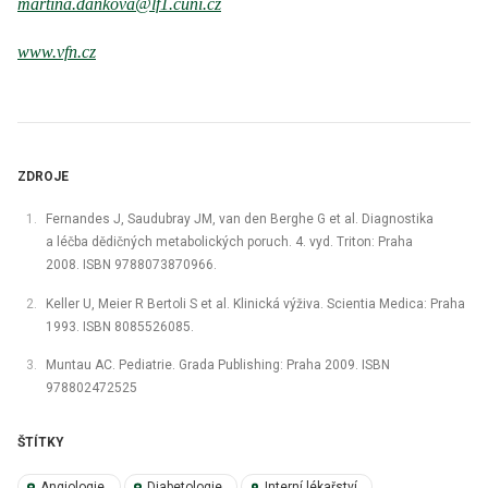
martina.dankova@lf1.cuni.cz
www.vfn.cz
ZDROJE
Fernandes J, Saudubray JM, van den Berghe G et al. Diagnostika
a léčba dědičných metabolických poruch. 4. vyd. Triton: Praha
2008. ISBN 9788073870966.
Keller U, Meier R Bertoli S et al. Klinická výživa. Scientia Medica: Praha
1993. ISBN 8085526085.
Muntau AC. Pediatrie. Grada Publishing: Praha 2009. ISBN
978802472525
ŠTÍTKY
Angiologie
Diabetologie
Interní lékařství