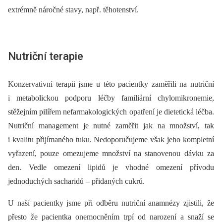
extrémně náročné stavy, např. těhotenství.
Nutriční terapie
Konzervativní terapii jsme u této pacientky zaměřili na nutriční
i metabolickou podporu léčby familiární chylomikronemie,
stěžejním pilířem nefarmakologických opatření je dietetická léčba.
Nutriční management je nutné zaměřit jak na množství, tak
i kvalitu přijímaného tuku. Nedoporučujeme však jeho kompletní
vyřazení, pouze omezujeme množství na stanovenou dávku za
den. Vedle omezení lipidů je vhodné omezení přívodu
jednoduchých sacharidů –⁠ přidaných cukrů.
U naší pacientky jsme při odběru nutriční anamnézy zjistili, že
přesto že pacientka onemocněním trpí od narození a snaží se