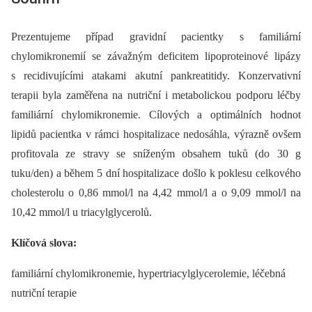
Prezentujeme případ gravidní pacientky s familiární
chylomikronemií se závažným deficitem lipoproteinové lipázy
s recidivujícími atakami akutní pankreatitidy. Konzervativní
terapii byla zaměřena na nutriční i metabolickou podporu léčby
familiární chylomikronemie. Cílových a optimálních hodnot
lipidů pacientka v rámci hospitalizace nedosáhla, výrazně ovšem
profitovala ze stravy se sníženým obsahem tuků (do 30 g
tuku/den) a během 5 dní hospitalizace došlo k poklesu celkového
cholesterolu o 0,86 mmol/l na 4,42 mmol/l a o 9,09 mmol/l na
10,42 mmol/l u triacylglycerolů.
Klíčová slova:
familiární chylomikronemie, hypertriacylglycerolemie, léčebná
nutriční terapie