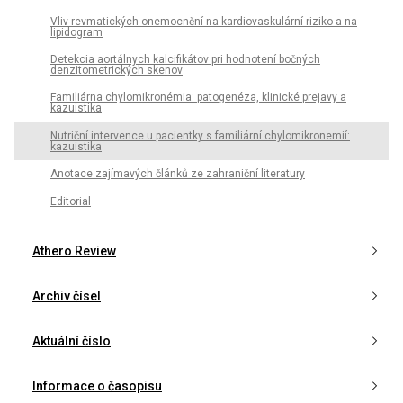
Vliv revmatických onemocnění na kardiovaskulární riziko a na
lipidogram
Detekcia aortálnych kalcifikátov pri hodnotení bočných
denzitometrických skenov
Familiárna chylomikronémia: patogenéza, klinické prejavy a
kazuistika
Nutriční intervence u pacientky s familiární chylomikronemií:
kazuistika
Anotace zajímavých článků ze zahraniční literatury
Editorial
Athero Review
Archiv čísel
Aktuální číslo
Informace o časopisu