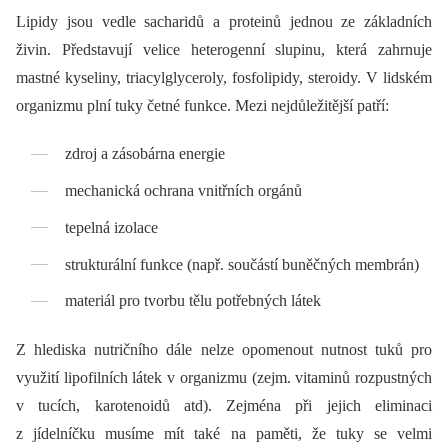
Lipidy jsou vedle sacharidů a proteinů jednou ze základních
živin. Představují velice heterogenní slupinu, která zahrnuje
mastné kyseliny, triacylglyceroly, fosfolipidy, steroidy. V lidském
organizmu plní tuky četné funkce. Mezi nejdůležitější patří:
zdroj a zásobárna energie
mechanická ochrana vnitřních orgánů
tepelná izolace
strukturální funkce (např. součástí buněčných membrán)
materiál pro tvorbu tělu potřebných látek
Z hlediska nutričního dále nelze opomenout nutnost tuků pro
využití lipofilních látek v organizmu (zejm. vitaminů rozpustných
v tucích, karotenoidů atd). Zejména při jejich eliminaci
z jídelníčku musíme mít také na paměti, že tuky se velmi