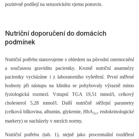
pozitivně podílejí na senzorickém vjemu potravin.
Nutriční doporučení do domácích
podmínek
Nutriční potřebu stanovujeme s ohledem na původní onemocnění
a současnou graviditu pacientky. Kromě nutriční anamnézy
pacientky vycházíme i z laboratorního vyšetření. První měřené
hodnoty při nástupu na kliniku se pohybovaly výrazně mimo
fyziologická rozmezí. Vstupní TGA 19,51 mmol/l, celkový
cholesterol 5,28 mmol/l. Další nutričně stěžejní parametry
(celková bílkovina, albumin, glykemie, HbA
, endokrinologické
1c
markery) se nacházely v mezích normy.
Nutriční potřebu (tab. 1), stejně jako procentuální rozdělení