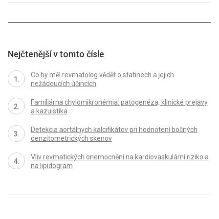
Nejčtenější v tomto čísle
Co by měl revmatolog vědět o statinech a jejich
nežádoucích účincích
Familiárna chylomikronémia: patogenéza, klinické prejavy
a kazuistika
Detekcia aortálnych kalcifikátov pri hodnotení bočných
denzitometrických skenov
Vliv revmatických onemocnění na kardiovaskulární riziko a
na lipidogram