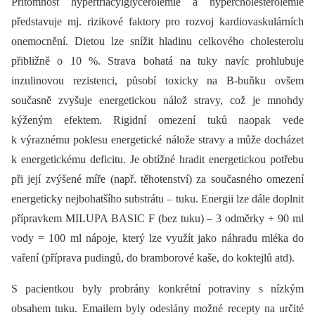
Přítomnost hypertriacylglycerolemie a hypercholesterolemie
představuje mj. rizikové faktory pro rozvoj kardiovaskulárních
onemocnění. Dietou lze snížit hladinu celkového cholesterolu
přibližně o 10 %. Strava bohatá na tuky navíc prohlubuje
inzulinovou rezistenci, působí toxicky na B-buňku ovšem
současně zvyšuje energetickou nálož stravy, což je mnohdy
kýženým efektem. Rigidní omezení tuků naopak vede
k výraznému poklesu energetické nálože stravy a může docházet
k energetickému deficitu. Je obtížné hradit energetickou potřebu
při její zvýšené míře (např. těhotenství) za současného omezení
energeticky nejbohatšího substrátu –⁠ tuku. Energii lze dále doplnit
přípravkem MILUPA BASIC F (bez tuku) –⁠ 3 odměrky + 90 ml
vody = 100 ml nápoje, který lze využít jako náhradu mléka do
vaření (příprava pudingů, do bramborové kaše, do koktejlů atd).
S pacientkou byly probrány konkrétní potraviny s nízkým
obsahem tuku. Emailem byly odeslány možné recepty na určité