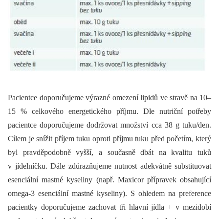
Pacientce doporučujeme výrazné omezení lipidů ve stravě na 10–
15 % celkového energetického příjmu. Dle nutriční potřeby
pacientce doporučujeme dodržovat množství cca 38 g tuku/den.
Cílem je snížit příjem tuku oproti příjmu tuku před početím, který
byl pravděpodobně vyšší, a současně dbát na kvalitu tuků
v jídelníčku. Dále zdůrazňujeme nutnost adekvátně substituovat
esenciální mastné kyseliny (např. Maxicor přípravek obsahující
omega-3 esenciální mastné kyseliny). S ohledem na preference
pacientky doporučujeme zachovat tři hlavní jídla + v mezidobí