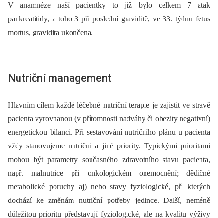
V anamnéze naší pacientky to již bylo celkem 7 atak
pankreatitidy, z toho 3 při poslední graviditě, ve 33. týdnu fetus
mortus, gravidita ukončena.
Nutriční management
Hlavním cílem každé léčebné nutriční terapie je zajistit ve stravě
pacienta vyrovnanou (v přítomnosti nadváhy či obezity negativní)
energetickou bilanci. Při sestavování nutričního plánu u pacienta
vždy stanovujeme nutriční a jiné priority. Typickými prioritami
mohou být parametry současného zdravotního stavu pacienta,
např. malnutrice při onkologickém onemocnění; dědičné
metabolické poruchy aj) nebo stavy fyziologické, při kterých
dochází ke změnám nutriční potřeby jedince. Další, neméně
důležitou prioritu představují fyziologické, ale na kvalitu výživy