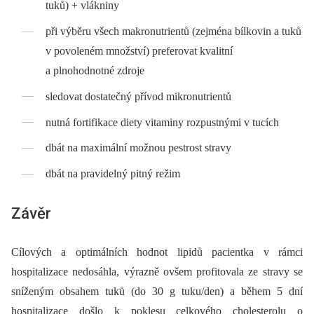
tuků) + vlákniny
při výběru všech makronutrientů (zejména bílkovin a tuků
v povoleném množství) preferovat kvalitní
a plnohodnotné zdroje
sledovat dostatečný přívod mikronutrientů
nutná fortifikace diety vitaminy rozpustnými v tucích
dbát na maximální možnou pestrost stravy
dbát na pravidelný pitný režim
Závěr
Cílových a optimálních hodnot lipidů pacientka v rámci
hospitalizace nedosáhla, výrazně ovšem profitovala ze stravy se
sníženým obsahem tuků (do 30 g tuku/den) a během 5 dní
hospitalizace došlo k poklesu celkového cholesterolu o