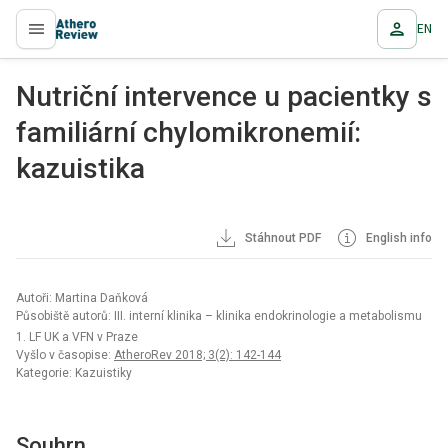
EN
proLékaře.cz
Nutriční intervence u pacientky s
familiární chylomikronemií:
kazuistika
Stáhnout PDF
English info
Autoři: Martina Daňková
Působiště autorů: III. interní klinika – klinika endokrinologie a metabolismu
1. LF UK a VFN v Praze
Vyšlo v časopise:
AtheroRev 2018; 3(2): 142-144
Kategorie: Kazuistiky
Souhrn