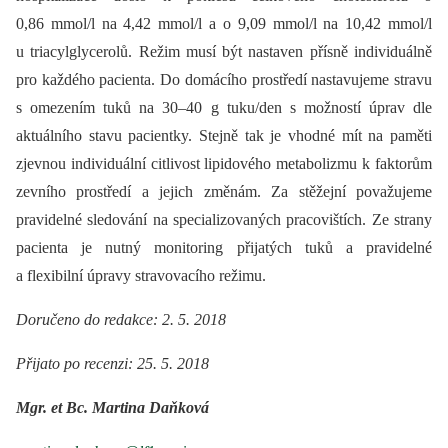
0,86 mmol/l na 4,42 mmol/l a o 9,09 mmol/l na 10,42 mmol/l
u triacylglycerolů. Režim musí být nastaven přísně individuálně
pro každého pacienta. Do domácího prostředí nastavujeme stravu
s omezením tuků na 30–40 g tuku/den s možností úprav dle
aktuálního stavu pacientky. Stejně tak je vhodné mít na paměti
zjevnou individuální citlivost lipidového metabolizmu k faktorům
zevního prostředí a jejich změnám. Za stěžejní považujeme
pravidelné sledování na specializovaných pracovištích. Ze strany
pacienta je nutný monitoring přijatých tuků a pravidelné
a flexibilní úpravy stravovacího režimu.
Doručeno do redakce: 2. 5. 2018
Přijato po recenzi: 25. 5. 2018
Mgr. et Bc. Martina Daňková