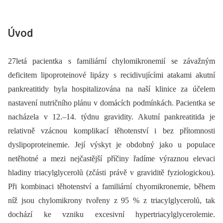
Úvod
27letá pacientka s familiární chylomikronemií se závažným
deficitem lipoproteinové lipázy s recidivujícími atakami akutní
pankreatitidy byla hospitalizována na naší klinice za účelem
nastavení nutričního plánu v domácích podmínkách. Pacientka se
nacházela v 12.–14. týdnu gravidity. Akutní pankreatitida je
relativně vzácnou komplikací těhotenství i bez přítomnosti
dyslipoproteinemie. Její výskyt je obdobný jako u populace
netěhotné a mezi nejčastější příčiny řadíme výraznou elevaci
hladiny triacylglycerolů (zčásti právě v graviditě fyziologickou).
Při kombinaci těhotenství a familiární chyomikronemie, během
níž jsou chylomikrony tvořeny z 95 % z triacylglycerolů, tak
dochází ke vzniku excesivní hypertriacylglycerolemie.