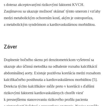
s doteraz akceptovanými rizikovými faktormi KVCH.
Zaujímavou sa ukazuje možnosť skúmať týmto smerom i vzťahy
medzi metabolickým ochorením kostí, akým je osteoporóza,
a metabolickým syndrómom a kardiovaskulárnou morbiditou.
Záver
Doplnenie bočného skenu pri
denzitometrickom vyšetrení sa
ukazuje ako účinná metodika na odhalenie rozsahu kalcifikácií
abdominálnej aorty. Existuje pozitívna korelácia medzi rozsahom
kalcifikačného postihnutia a kardiovaskulárnou morbiditou [5].
Detekcia týchto kalcifikátov môže preto v korelácii s ďalšími
rizikovými faktormi kardiovaskulárnych chorôb viesť
k presnejšiemu stanovovaniu rizikového profilu pacienta