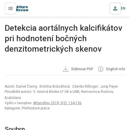
EN
proLékaře.cz
Detekcia aortálnych kalcifikátov
pri hodnotení bočných
denzitometrických skenov
Stáhnout PDF
English info
Autoři: Daniel Čierny; Kristína Brázdilová; Zdenko Killinger; Juraj Payer
Působiště autorů: V. interná klinika LF UK a UNB, Nemocnica Ružinov,
Bratislava
Vyšlo v časopise:
AtheroRev 2018; 3(2): 134-136
Kategorie: Přehledové práce
Souhrn