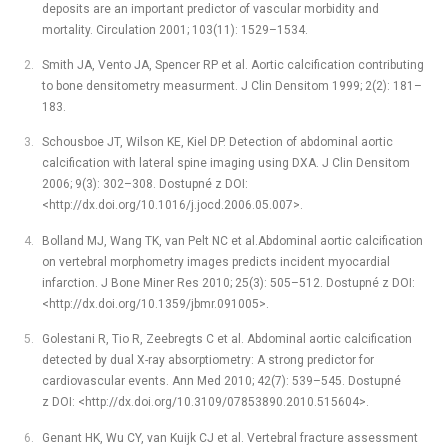
deposits are an important predictor of vascular morbidity and
mortality. Circulation 2001; 103(11): 1529–1534.
Smith JA, Vento JA, Spencer RP et al. Aortic calcification contributing
to bone densitometry measurment. J Clin Densitom 1999; 2(2): 181–
183.
Schousboe JT, Wilson KE, Kiel DP. Detection of abdominal aortic
calcification with lateral spine imaging using DXA. J Clin Densitom
2006; 9(3): 302–308. Dostupné z DOI:
<http://dx.doi.org/10.1016/j.jocd.2006.05.007>.
Bolland MJ, Wang TK, van Pelt NC et al.Abdominal aortic calcification
on vertebral morphometry images predicts incident myocardial
infarction. J Bone Miner Res 2010; 25(3): 505–512. Dostupné z DOI:
<http://dx.doi.org/10.1359/jbmr.091005>.
Golestani R, Tio R, Zeebregts C et al. Abdominal aortic calcification
detected by dual X-ray absorptiometry: A strong predictor for
cardiovascular events. Ann Med 2010; 42(7): 539–545. Dostupné
z DOI: <http://dx.doi.org/10.3109/07853890.2010.515604>.
Genant HK, Wu CY, van Kuijk CJ et al. Vertebral fracture assessment