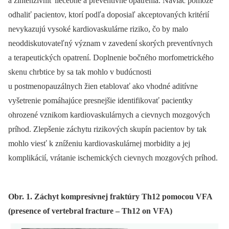
a zintenzívniť liečebné a preventívne opatrenia. Naviac pomôže
odhaliť pacientov, ktorí podľa doposiaľ akceptovaných kritérií
nevykazujú vysoké kardiovaskulárne riziko, čo by malo
neoddiskutovateľný význam v zavedení skorých preventívnych
a terapeutických opa­trení. Doplnenie bočného morfometrického
skenu chrbtice by sa tak mohlo v budúcnosti
u postmenopauzálnych žien etablovať ako vhodné aditívne
vyšetrenie pomáhajúce presnejšie identifikovať pacientky
ohrozené vznikom kardiovaskulárnych a cievnych mozgových
príhod. Zlepšenie záchytu rizikových skupín pacientov by tak
mohlo viesť k zníženiu kardiovaskulárnej morbidity a jej
komplikácií, vrátanie ischemických cievnych mozgových príhod.
Obr. 1. Záchyt kompresívnej fraktúry Th12 pomocou VFA
(presence of vertebral fracture – Th12 on VFA)