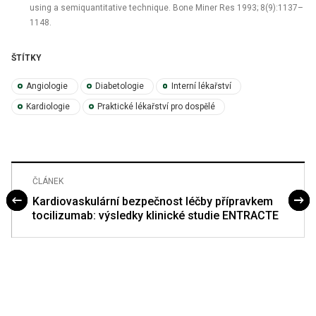
using a semiquantitative technique. Bone Miner Res 1993; 8(9):1137–
1148.
ŠTÍTKY
Angiologie
Diabetologie
Interní lékařství
Kardiologie
Praktické lékařství pro dospělé
ČLÁNEK
Kardiovaskulární bezpečnost léčby přípravkem
tocilizumab: výsledky klinické studie ENTRACTE