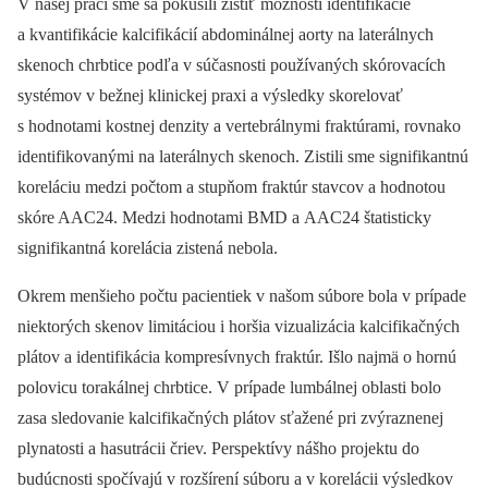
V našej práci sme sa pokúsili zistiť možnosti identifikácie
a kvantifikácie kalcifikácií abdominálnej aorty na laterálnych
skenoch chrbtice podľa v súčasnosti používaných skórovacích
systémov v bežnej klinickej praxi a výsledky skorelovať
s hodnotami kostnej denzity a vertebrálnymi fraktúrami, rovnako
identifikovanými na laterálnych skenoch. Zistili sme signifikantnú
koreláciu medzi počtom a stupňom fraktúr stavcov a hodnotou
skóre AAC24. Medzi hodnotami BMD a AAC24 štatisticky
signifikantná korelácia zistená nebola.
Okrem menšieho počtu pacientiek v našom súbore bola v prípade
niektorých skenov limitáciou i horšia vizualizácia kalcifikačných
plátov a identifikácia kompresívnych fraktúr. Išlo najmä o hornú
polovicu torakálnej chrbtice. V prípade lumbálnej oblasti bolo
zasa sledovanie kalcifikačných plátov sťažené pri zvýraznenej
plynatosti a hasutrácii čriev. Perspektívy nášho projektu do
budúcnosti spočívajú v rozšírení súboru a v korelácii výsledkov