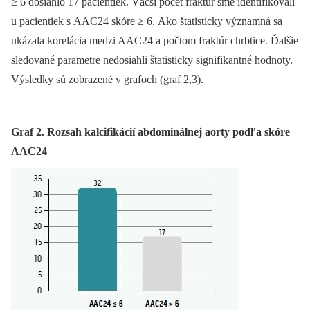
≥ 6 dosiahlo 17 pacientiek. Väčší počet fraktúr sme identifikovali
u pacientiek s AAC24 skóre ≥ 6. Ako štatisticky významná sa
ukázala korelácia medzi AAC24 a počtom fraktúr chrbtice. Ďalšie
sledované parametre nedosiahli štatisticky signifikantné hodnoty.
Výsledky sú zobrazené v grafoch (graf 2,3).
Graf 2. Rozsah kalcifikácií abdominálnej aorty podľa skóre
AAC24