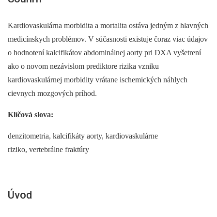
Kardiovaskulárna morbidita a mortalita ostáva jedným z hlavných
medicínskych problémov. V súčasnosti existuje čoraz viac údajov
o hodnotení kalcifikátov abdominálnej aorty pri DXA vyšetrení
ako o novom nezávislom prediktore rizika vzniku
kardiovaskulárnej morbidity vrátane ischemických náhlych
cievnych mozgových príhod.
Klíčová slova:
denzitometria, kalcifikáty aorty, kardiovaskulárne
riziko, vertebrálne fraktúry
Úvod