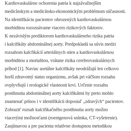
Kardiovaskulárne ochorenia patria k najzávažnejším
medicínskym a medicínsko-ekonomickým problémom súčasnosti.
Na identifikáciu pacientov ohrozených kardiovaskulárnou
morbiditou rozoznávame viacero rizikových faktorov.
K nezávislým prediktorom kardiovaskulárneho rizika patria
i kalcifikáty abdominálnej aorty. Predpokladá sa súvis medzi
rozsahom kalc­fikácií arteriálnych stien a kardiovaskulárnou
morbiditou a mortalitou, vrátane rizika cerebrovaskulárnych
príhod [1]. Naviac aortálne kalcifikáty neodrážajú len celkovo
horší zdravotný status organizmu, avšak pri väčšom rozsahu
ovplyvňujú i reologické vlastnosti krvi. Určenie rozsahu
postihnutia abdominálnej aorty kalcifikátmi by preto mohlo
znamenať prínos i v identifikácii doposiaľ „zdravých“ pacientov.
Zobraziť rozsah kalcifikačného postihnutia aorty možno
viacerými možnosťami (roentgenová snímka, CT-vyšetrenie).
Zaujímavou a pre pacienta relatívne dostupnou metodikou