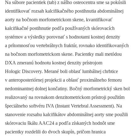
Na súbore pacientiek (tab) z nášho osteocentra sme sa pokúsili
identifikovať rozsah kalcifikačného postihnutia abdominálnej
aorty na bočnom morfometrickom skene, kvantifikovať
kalcifikačné postihnutie podľa používaných skórovacích
systémov a výsledky porovnať s hodnotami kostnej denzity
a prítomnosťou vertebrálnych fraktúr, rovnako identifikovaných
na bočnom morfometrickom skene. Pacientky mali metódou
DXA zmeranú hodnotu kostnej denzity prístrojom
Hologic Discovery. Merané boli oblasť lumbálnej chrbtice
v anteroposteriórnej projekcii a oblasť proximálneho femoru
nedominantnej dolnej končatiny. Bočný morfometrický sken bol
realizovaný na rovnakom denzitometrickom prístroji použitím
špeciálneho softvéru IVA (Instant Vertebral Assessment). Na
stanovenie rozsahu kalcifikátov abdominálnej aorty sme použili
skórovaciu škálu AAC24 a podľa získaných hodnôt sme
pacientky rozdelili do dvoch skupín, pričom hranica