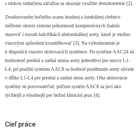
s nízkou radiačnou záťažou sa ukazuje využitie denzitometrie [2].
Zrealizovaním bočného scanu hrudnej a lumbálnej chrbtice
môžeme okrem zistenia prítomnosti kompresívnych fraktúr
stanoviť i rozsah kalcifikácií abdominálnej aorty, ktoré je možno
viacerými spôsobmi kvantifikovať [3]. Na vyhodnotenie je
k dispozícii viacero skórovacích systémov. Pri systéme AAC24 sú
hodnotené predná a zadná strana aorty jednotlivo pre stavce L1-
L4, pri použití systému AAC8 sa hodnotí postihnutie aorty súvisle
v dĺžke L1-L4 pre prednú a zadnú stenu aorty. Oba skórovacie
systémy sú porovnateľné, pričom systém AAC8 sa javí ako
rýchlejší a vhodnejší pre bežnú klinickú prax [4].
Cieľ práce