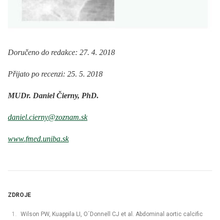
Doručeno do redakce: 27. 4. 2018
Přijato po recenzi: 25. 5. 2018
MUDr. Daniel Čierny, PhD.
daniel.cierny@zoznam.sk
www.fmed.uniba.sk
ZDROJE
Wilson PW, Kuappila LI, O´Donnell CJ et al. Abdominal aortic calcific