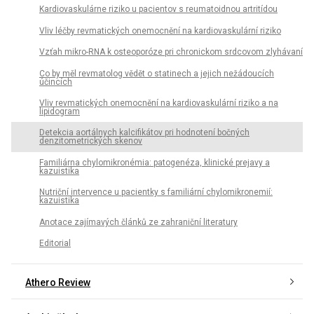
Kardiovaskulárne riziko u pacientov s reumatoidnou artritídou
Vliv léčby revmatických onemocnění na kardiovaskulární riziko
Vzťah mikro-RNA k osteoporóze pri chronickom srdcovom zlyhávaní
Co by měl revmatolog vědět o statinech a jejich nežádoucích
účincích
Vliv revmatických onemocnění na kardiovaskulární riziko a na
lipidogram
Detekcia aortálnych kalcifikátov pri hodnotení bočných
denzitometrických skenov
Familiárna chylomikronémia: patogenéza, klinické prejavy a
kazuistika
Nutriční intervence u pacientky s familiární chylomikronemií:
kazuistika
Anotace zajímavých článků ze zahraniční literatury
Editorial
Athero Review