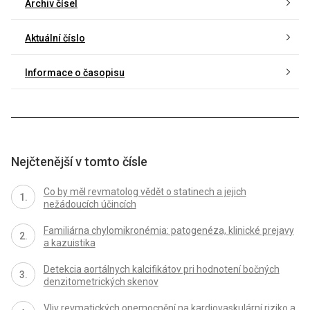
Archiv čísel
Aktuální číslo
Informace o časopisu
Nejčtenější v tomto čísle
Co by měl revmatolog vědět o statinech a jejich
nežádoucích účincích
Familiárna chylomikronémia: patogenéza, klinické prejavy
a kazuistika
Detekcia aortálnych kalcifikátov pri hodnotení bočných
denzitometrických skenov
Vliv revmatických onemocnění na kardiovaskulární riziko a