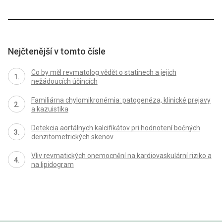
Nejčtenější v tomto čísle
Co by měl revmatolog vědět o statinech a jejich
nežádoucích účincích
Familiárna chylomikronémia: patogenéza, klinické prejavy
a kazuistika
Detekcia aortálnych kalcifikátov pri hodnotení bočných
denzitometrických skenov
Vliv revmatických onemocnění na kardiovaskulární riziko a
na lipidogram