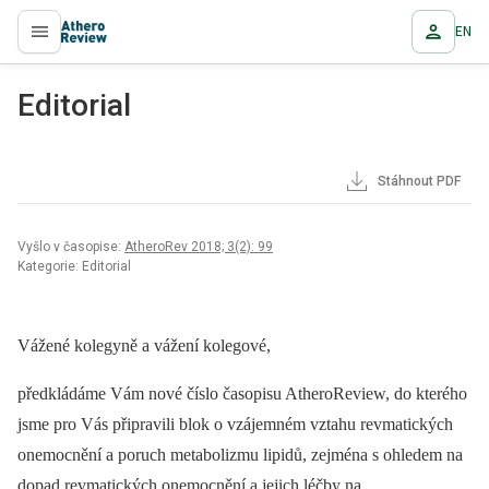
EN
proLékaře.cz
Editorial
Stáhnout PDF
Vyšlo v časopise:
AtheroRev 2018; 3(2): 99
Kategorie: Editorial
Vážené kolegyně a vážení kolegové,
předkládáme Vám nové číslo časopisu AtheroReview, do kterého
jsme pro Vás připravili blok o vzájemném vztahu revmatických
onemocnění a poruch metabolizmu lipidů, zejména s ohledem na
dopad revmatických onemocnění a jejich léčby na