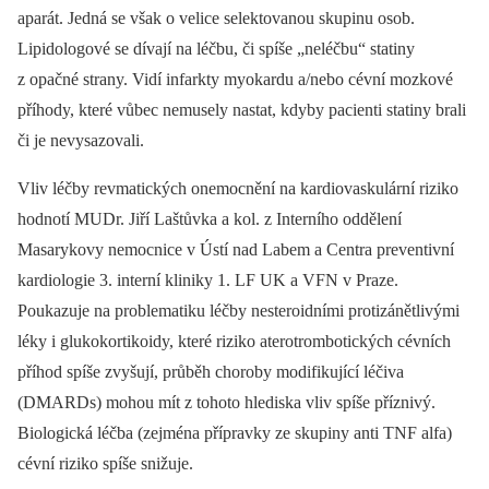
aparát. Jedná se však o velice selektovanou skupinu osob.
Lipidologové se dívají na léčbu, či spíše „neléčbu“ statiny
z opačné strany. Vidí infarkty myokardu a/nebo cévní mozkové
příhody, které vůbec nemusely nastat, kdyby pacienti statiny brali
či je nevysazovali.
Vliv léčby revmatických onemocnění na kardiovaskulární riziko
hodnotí MUDr. Jiří Laštůvka a kol. z Interního oddělení
Masarykovy nemocnice v Ústí nad Labem a Centra preventivní
kardiologie 3. interní kliniky 1. LF UK a VFN v Praze.
Poukazuje na problematiku léčby nesteroidními protizánětlivými
léky i glukokortikoidy, které riziko aterotrombotických cévních
příhod spíše zvyšují, průběh choroby modifikující léčiva
(DMARDs) mohou mít z tohoto hlediska vliv spíše příznivý.
Biologická léčba (zejména přípravky ze skupiny anti TNF alfa)
cévní riziko spíše snižuje.