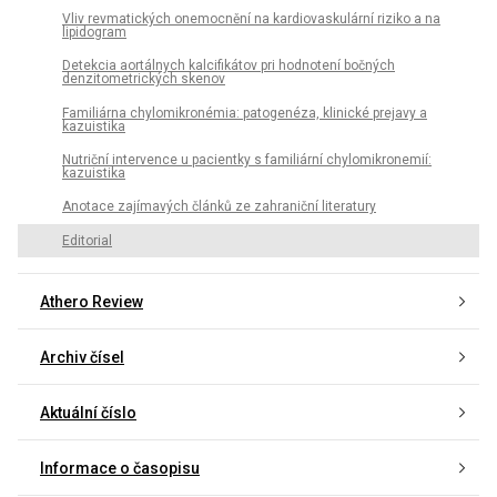
Vliv revmatických onemocnění na kardiovaskulární riziko a na
lipidogram
Detekcia aortálnych kalcifikátov pri hodnotení bočných
denzitometrických skenov
Familiárna chylomikronémia: patogenéza, klinické prejavy a
kazuistika
Nutriční intervence u pacientky s familiární chylomikronemií:
kazuistika
Anotace zajímavých článků ze zahraniční literatury
Editorial
Athero Review
Archiv čísel
Aktuální číslo
Informace o časopisu