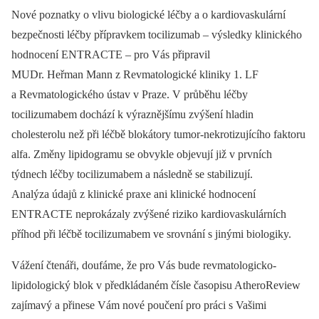
Nové poznatky o vlivu biologické léčby a o kardiovaskulární
bezpečnosti léčby přípravkem tocilizumab –⁠ výsledky klinického
hodnocení ENTRACTE –⁠ pro Vás připravil
MUDr. Heřman Mann z Revmatologické kliniky 1. LF
a Revmatologického ústav v Praze. V průběhu léčby
tocilizumabem dochází k výraznějšímu zvýšení hladin
cholesterolu než při léčbě blokátory tumor-nekrotizujícího faktoru
alfa. Změny lipidogramu se obvykle objevují již v prvních
týdnech léčby tocilizumabem a následně se stabilizují.
Analýza údajů z klinické praxe ani klinické hodnocení
ENTRACTE neprokázaly zvýšené riziko kardiovaskulárních
příhod při léčbě tocilizumabem ve srovnání s jinými biologiky.
Vážení čtenáři, doufáme, že pro Vás bude revmatologicko-
lipidologický blok v předkládaném čísle časopisu AtheroReview
zajímavý a přinese Vám nové poučení pro práci s Vašimi