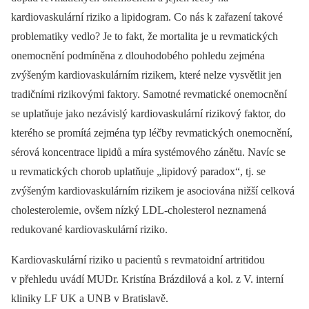
kardiovaskulární riziko a lipidogram. Co nás k zařazení takové
problematiky vedlo? Je to fakt, že mortalita je u revmatických
onemocnění podmíněna z dlouhodobého pohledu zejména
zvýšeným kardiovaskulárním rizikem, které nelze vysvětlit jen
tradičními rizikovými faktory. Samotné revmatické onemocnění
se uplatňuje jako nezávislý kardiovaskulární rizikový faktor, do
kterého se promítá zejména typ léčby revmatických onemocnění,
sérová koncentrace lipidů a míra systémového zánětu. Navíc se
u revmatických chorob uplatňuje „lipidový paradox“, tj. se
zvýšeným kardiovaskulárním rizikem je asociována nižší celková
cholesterolemie, ovšem nízký LDL-cholesterol neznamená
redukované kardiovaskulární riziko.
Kardiovaskulární riziko u pacientů s revmatoidní artritidou
v přehledu uvádí MUDr. Kristína Brázdilová a kol. z V. interní
kliniky LF UK a UNB v Bratislavě.