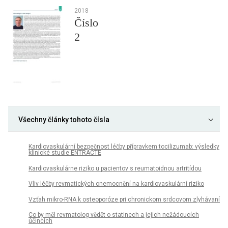
2018
Číslo
2
Všechny články tohoto čísla
Kardiovaskulární bezpečnost léčby přípravkem tocilizumab: výsledky
klinické studie ENTRACTE
Kardiovaskulárne riziko u pacientov s reumatoidnou artritídou
Vliv léčby revmatických onemocnění na kardiovaskulární riziko
Vzťah mikro-RNA k osteoporóze pri chronickom srdcovom zlyhávaní
Co by měl revmatolog vědět o statinech a jejich nežádoucích
účincích