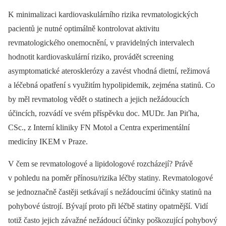
K minimalizaci kardiovaskulárního rizika revmatologických
pacientů je nutné optimálně kontrolovat aktivitu
revmatologického onemocnění, v pravidelných intervalech
hodnotit kardiovaskulární riziko, provádět screening
asymptomatické aterosklerózy a zavést vhodná dietní, režimová
a léčebná opatření s využitím hypolipidemik, zejména statinů. Co
by měl revmatolog vědět o statinech a jejich nežádoucích
účincích, rozvádí ve svém příspěvku doc. MUDr. Jan Piťha,
CSc., z Interní kliniky FN Motol a Centra experimentální
medicíny IKEM v Praze.
V čem se revmatologové a lipidologové rozcházejí? Právě
v pohledu na poměr přínosu/rizika léčby statiny. Revmatologové
se jednoznačně častěji setkávají s nežádoucími účinky statinů na
pohybové ústrojí. Bývají proto při léčbě statiny opatrnější. Vidí
totiž často jejich závažné nežádoucí účinky poškozující pohybový