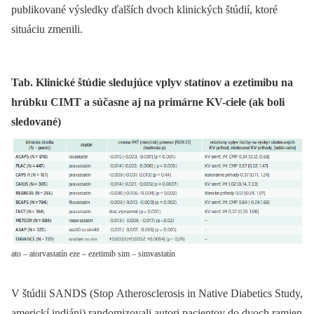
publikované výsledky ďalších dvoch klinických štúdií, ktoré
situáciu zmenili.
Tab. Klinické štúdie sledujúce vplyv statínov a ezetimibu na
hrúbku CIMT a súčasne aj na primárne KV-ciele (ak boli
sledované)
ato – atorvastatín eze – ezetimib sim – simvastatín
V štúdii SANDS (Stop Atherosclerosis in Native Diabetics Study,
americkí indiáni) randomizovali autori pacientov do dvoch ramien