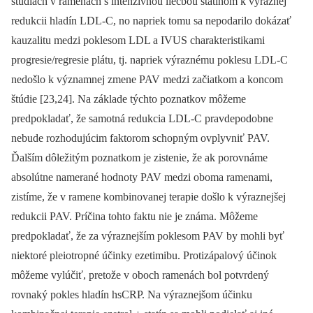
štúdiách v ramenách s intenzívnou liečbou statínom k výraznej
redukcii hladín LDL-C, no napriek tomu sa nepodarilo dokázať
kauzalitu medzi poklesom LDL a IVUS charakteristikami
progresie/regresie plátu, tj. napriek výraznému poklesu LDL-C
nedošlo k významnej zmene PAV medzi začiatkom a koncom
štúdie [23,24]. Na základe týchto poznatkov môžeme
predpokladať, že samotná redukcia LDL-C pravdepodobne
nebude rozhodujúcim faktorom schopným ovplyvniť PAV.
Ďalším dôležitým poznatkom je zistenie, že ak porovnáme
absolútne namerané hodnoty PAV medzi oboma ramenami,
zistíme, že v ramene kombinovanej terapie došlo k výraznejšej
redukcii PAV. Príčina tohto faktu nie je známa. Môžeme
predpokladať, že za výraznejším poklesom PAV by mohli byť
niektoré pleiotropné účinky ezetimibu. Protizápalový účinok
môžeme vylúčiť, pretože v oboch ramenách bol potvrdený
rovnaký pokles hladín hsCRP. Na výraznejšom účinku