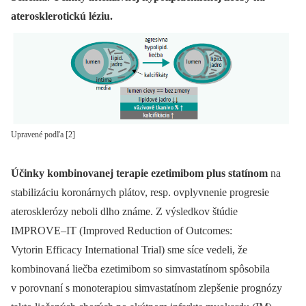
aterosklerotickú léziu.
Upravené podľa [2]
Účinky kombinovanej terapie ezetimibom plus statínom
na
stabilizáciu koronárnych plátov, resp. ovplyvnenie progresie
aterosklerózy neboli dlho známe. Z výsledkov štúdie
IMPROVE–IT (Improved Reduction of Outcomes:
Vytorin Efficacy International Trial) sme síce vedeli, že
kombinovaná liečba ezetimibom so simvastatínom spôsobila
v porovnaní s monoterapiou simvastatínom zlepšenie prognózy