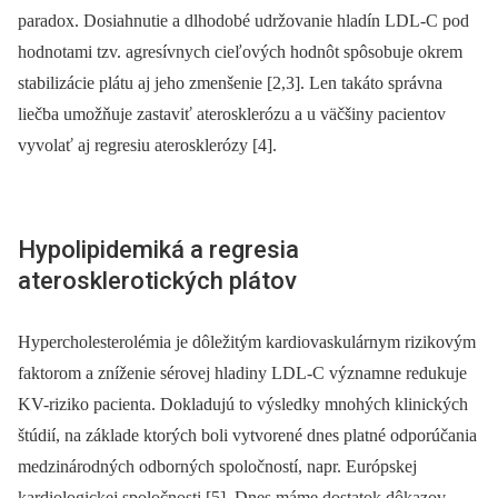
paradox. Dosiahnutie a dlhodobé udržovanie hladín LDL-C pod
hodnotami tzv. agresívnych cieľových hodnôt spôsobuje okrem
stabilizácie plátu aj jeho zmenšenie [2,3]. Len takáto správna
liečba umožňuje zastaviť aterosklerózu a u väčšiny pacientov
vyvolať aj regresiu aterosklerózy [4].
Hypolipidemiká a regresia
aterosklerotických plátov
Hypercholesterolémia je dôležitým kardiovaskulárnym rizikovým
faktorom a zníženie sérovej hladiny LDL-C významne redukuje
KV-riziko pacienta. Dokladujú to výsledky mnohých klinických
štúdií, na základe ktorých boli vytvorené dnes platné odporúčania
medzinárodných odborných spoločností, napr. Európskej
kardiologickej spoločnosti [5]. Dnes máme dostatok dôkazov