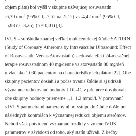
objem plátu) bol vyšší v skupine užívajúcej rosuvastatín:
3
3
-6,39 mm
(95% CI, -7,52 na -5,12) vs -4,42 mm
(95% CI,
-5,98 na -3,26), (p = 0,01) [3].
IVUS –⁠ subštúdia známej veľkej multicentrickej štúdie SATURN
(Study of Coronary Atheroma by Intravascular Ultrasound: Effect
of Rosuvastatin Versus Atorvastatin) sledovala efekt 24-mesačnej
terapie rosuvastatínom 40 mg/denne vs atorvastatín 80 mg/deň
u viac ako 1 030 pacientov na charakteristiky ich plátov [22]. Obe
skupiny pacientov dosiahli a počas trvania štúdie si aj udržali
významne redukované hodnoty LDL-C, v priemere dosahovali
obe skupiny hodnoty priemerne 1,1–1,2 mmol/l. V porovnaní
s IVUS parametrami nameranými pri vstupe do štúdie došlo pri
následných kontrolách k významnej redukcii objemu aterómov.
Neboli však potvrdené významné rozdiely v zmene IVUS
parametrov v závislosti od toho, aký statín užívali. Z liečby