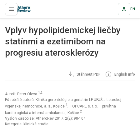
EN
proLékaře.cz
Vplyv hypolipidemickej liečby
statínmi a ezetimibom na
progresiu aterosklerózy
Stáhnout PDF
English info
1,2
Autoři: Peter Olexa
Působiště autorů: Klinika gerontológie a geriatrie LF UPJŠ a Leteckej
1
vojenskej nemocnice, a. s., Košice
; TOPCARE s. r. o. – privátna
2
kardiologická a interná ambulancia, Košice
Vyšlo v časopise:
AtheroRev 2017; 2(2): 98-104
Kategorie: klinické studie