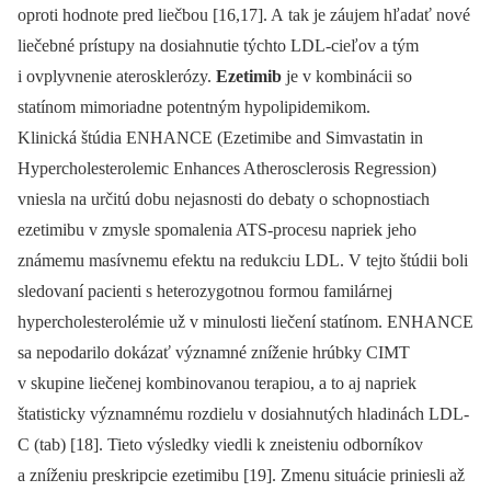
oproti hodnote pred liečbou [16,17]. A tak je záujem hľadať nové
liečebné prístupy na dosiahnutie týchto LDL-cieľov a tým
i ovplyvnenie aterosklerózy.
Ezetimib
je v kombinácii so
statínom mimoriadne potentným hypolipidemikom.
Klinická štúdia ENHANCE (Ezetimibe and Simvastatin in
Hypercholesterolemic Enhances Atherosclerosis Regression)
vniesla na určitú dobu nejasnosti do debaty o schopnostiach
ezetimibu v zmysle spomalenia ATS-procesu napriek jeho
známemu masívnemu efektu na redukciu LDL. V tejto štúdii boli
sledovaní pacienti s hetero­zygotnou formou familárnej
hypercholesterolémie už v minulosti liečení statínom. ENHANCE
sa nepodarilo dokázať významné zníženie hrúbky CIMT
v skupine liečenej kombinovanou terapiou, a to aj napriek
štatisticky významnému rozdielu v dosiahnutých hladinách LDL-
C (tab) [18]. Tieto výsledky viedli k zneisteniu odborníkov
a zníženiu preskripcie ezetimibu [19]. Zmenu situácie priniesli až