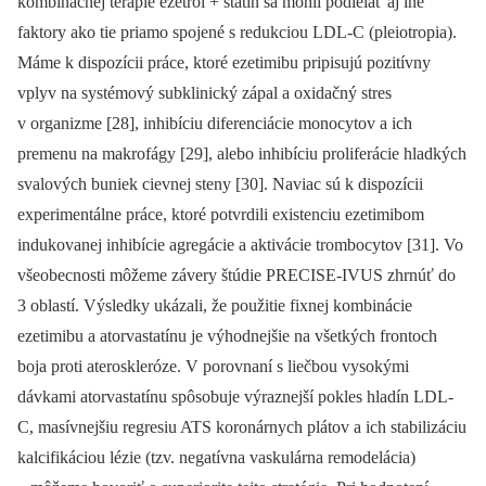
kombinačnej terapie ezetrol + statín sa mohli podielať aj iné
faktory ako tie priamo spojené s redukciou LDL-C (pleiotropia).
Máme k dispozícii práce, ktoré ezetimibu pripisujú pozitívny
vplyv na systémový subklinický zápal a oxidačný stres
v organizme [28], inhibíciu dife­renciácie monocytov a ich
premenu na makrofágy [29], alebo inhibíciu proliferácie hladkých
svalových buniek cievnej steny [30]. Naviac sú k dispozícii
experimentálne práce, ktoré potvrdili existenciu ezetimibom
indukovanej inhibície agregácie a aktivácie trombocytov [31]. Vo
všeobecnosti môžeme závery štúdie PRECISE-IVUS zhrnúť do
3 oblastí. Výsledky ukázali, že použitie fixnej kombinácie
ezetimibu a atorvastatínu je výhodnejšie na všetkých frontoch
boja proti ateroskleróze. V porovnaní s liečbou vysokými
dávkami atorvastatínu spôsobuje výraznejší pokles hladín LDL-
C, masívnejšiu regresiu ATS koronárnych plátov a ich stabilizáciu
kalcifikáciou lézie (tzv. negatívna vaskulárna remodelácia)