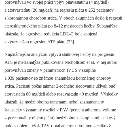
porovnávali vo svojej práci vplyv pita­vastatínu (4 mg/deň)
a atorvastatínu (20 mg/deň) na regresiu plátu u 252 pacientov
s koronárnou chorobou srdca. V oboch skupinách došlo k regresii
aterosklerotického plátu po 8–12 mesiacoch liečby. Subanalýza
ukázala, že agresívna redukcia LDL-C bola spojená
s výraznejšou regresiou ATS plátu [23].
Najznámejšou analýzou vplyvu statínovej liečby na progresiu
ATS je metaanalýza publikovaná Nichollsom et al. V nej autori
porovnávali zmeny v parametroch IVUS v skupine
1 039 pacientov so známou anamnézou koronárnej choroby
srdca. Pacienti počas takmer 2-ročného sledovania užívali buď
atorvastatín 80 mg/deň alebo rosuvastatín 40 mg/deň. Výsledky
ukázali, že medzi oboma ramenami nebol zaznamenaný
štatisticky významný rozdiel v PAV (percent atheroma volume
–⁠ percentuálny objem plátu) medzi oboma skupinami, celkový
pokles objemu však TAV (total atheroma volume –⁠ celkový