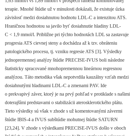
1,63 mmol/l vs 1,89 mmol/l v prospech ramena kombinovanej
terapie. Mnohé štúdie už v minulosti dokázali, že existuje úzka
závislosť medzi dosiahnutou hodnotu LDL-C a intenzitou ATS.
Hraničnou hodnotou sa javilo byť dosiahnutie hladiny LDL-
C < 1,9 mmol/l. Približne pri týchto hodnotách LDL sa zastavuje
progresia ATS cievnej steny a dochádza až k tzv. obráteniu
patologického procesu, tj. vzniku regresie ATS [3]. Výsledky
jednopremennej analýzy štúdie PRECISE-IVUS boli následne
štatisticky spracované mnohopremennou lineárnou regresnou
analýzou. Táto metodika však nepotvrdila kauzálny vzťah medzi
dosiahnutými hladinami LDL-C a zmenami PAV. Ide
o prekvapivý záver, ktorý je na prvý pohľad v protiklade s našimi
doterajšími predstavami o stabilizácii aterosklerotického plátu.
Tieto výsledky sú však v zhode s už komentovanými závermi
štúdie IBIS-4 a IVUS subštúdie mohutnej štúdie SATURN
[23,24]. V zhode s výsledkami PRECISE-IVUS došlo v oboch