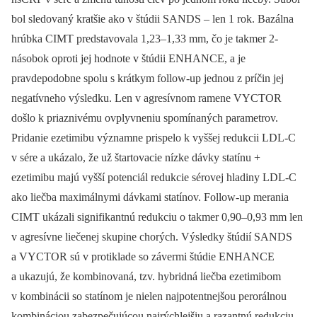
bol sledovaný kratšie ako v štúdii SANDS –⁠ len 1 rok. Bazálna
hrúbka CIMT predstavovala 1,23–1,33 mm, čo je takmer 2-
násobok oproti jej hodnote v štúdii ENHANCE, a je
pravdepodobne spolu s krátkym follow-up jednou z príčin jej
negatívneho výsledku. Len v agresívnom ramene VYCTOR
došlo k priaznivému ovplyvneniu spomínaných parametrov.
Pridanie ezetimibu významne prispelo k vyššej redukcii LDL-C
v sére a ukázalo, že už štartovacie nízke dávky statínu +
ezetimibu majú vyšší potenciál redukcie sérovej hladiny LDL-C
ako liečba maximálnymi dávkami statínov. Follow-up merania
CIMT ukázali signifikantnú redukciu o takmer 0,90–0,93 mm len
v agresívne liečenej skupine chorých. Výsledky štúdií SANDS
a VYCTOR sú v protiklade so závermi štúdie ENHANCE
a ukazujú, že kombinovaná, tzv. hybridná liečba ezetimibom
v kombinácii so statínom je nielen najpotentnejšou perorálnou
kombináciou zabezpečujúcou najrýchlejšiu a razantnú redukciu