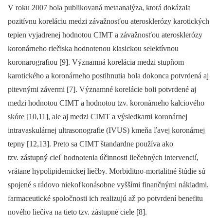
V roku 2007 bola publikovaná metaanalýza, ktorá dokázala
pozitívnu koreláciu medzi závažnosťou aterosklerózy karotických
tepien vyjadrenej hodnotou CIMT a závažnosťou aterosklerózy
koronárneho riečiska hodnotenou klasickou selektívnou
koronarografiou [9]. Významná korelácia medzi stupňom
karotického a koronárneho postihnutia bola dokonca potvrdená aj
pitevnými závermi [7]. Významné korelácie boli potvrdené aj
medzi hodnotou CIMT a hodnotou tzv. koronárneho kalciového
skóre [10,11], ale aj medzi CIMT a výsledkami koronárnej
intravaskulárnej ultrasonografie (IVUS) kmeňa ľavej koronárnej
tepny [12,13]. Preto sa CIMT štandardne používa ako
tzv. zástupný cieľ hodnotenia účinnosti liečebných intervencií,
vrátane hypolipidemickej liečby. Morbiditno-mortalitné štúdie sú
spojené s rádovo niekoľkonásobne vyššími finančnými nákladmi,
farmaceutické spoločnosti ich realizujú až po potvrdení benefitu
nového liečiva na tieto tzv. zástupné ciele [8].