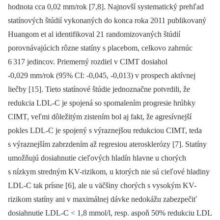
hodnota cca 0,02 mm/rok [7,8]. Najnovší systematický prehľad
statínových štúdií vykonaných do konca roka 2011 publikovaný
Huangom et al identifikoval 21 randomizovaných štúdií
porovnávajúcich rôzne statíny s placebom, celkovo zahrnúc
6 317 jedincov. Priemerný rozdiel v CIMT dosiahol
-0,029 mm/rok (95% CI: -0,045, -0,013) v prospech aktív­nej
liečby [15]. Tieto statínové štúdie jednoznačne potvrdili, že
redukcia LDL-C je spojená so spomalením progresie hrúbky
CIMT, veľmi dôležitým zistením bol aj fakt, že agresívnejší
pokles LDL-C je spojený s výraznejšou redukciou CIMT, teda
s výraznejším zabrzdením až regresiou aterosklerózy [7]. Statíny
umožňujú dosiahnutie cieľových hladín hlavne u chorých
s nízkym stredným KV-rizi­kom, u ktorých nie sú cieľové hladiny
LDL-C tak prísne [6], ale u väčšiny chorých s vysokým KV-
rizikom statíny ani v maximálnej dávke nedokážu zabezpečiť
dosiahnutie LDL-C
<
1,8 mmol/l, resp. aspoň 50% redukciu LDL