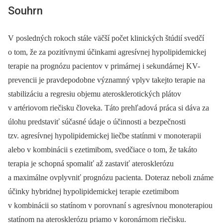
Souhrn
V posledných rokoch stále väčší počet klinických štúdií svedčí
o tom, že za pozitívnymi účinkami agresívnej hypolipidemickej
terapie na prognózu pacientov v primárnej i sekundárnej KV-
prevencii je pravdepodobne významný vplyv takejto terapie na
stabilizáciu a regresiu objemu aterosklerotických plátov
v artériovom riečisku človeka. Táto prehľadová práca si dáva za
úlohu predstaviť súčasné údaje o účinnosti a bezpečnosti
tzv. agresívnej hypolipidemickej liečbe statínmi v monoterapii
alebo v kombinácii s ezetimibom, svedčiace o tom, že takáto
terapia je schopná spomaliť až zastaviť aterosklerózu
a maximálne ovplyvniť prognózu pacienta. Doteraz neboli známe
účinky hybridnej hypolipidemickej terapie ezetimibom
v kombinácii so statínom v porovnaní s agresívnou monoterapiou
statínom na aterosklerózu priamo v koronárnom riečisku.