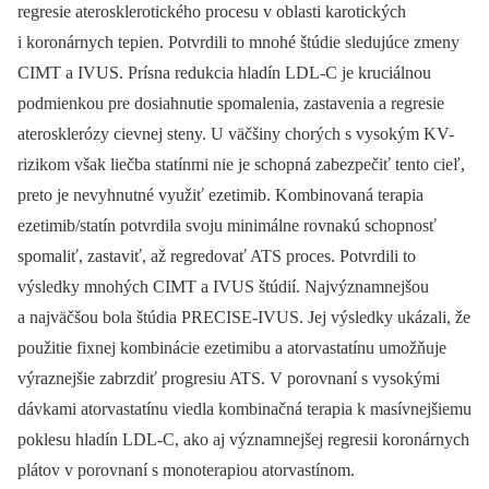
regresie aterosklerotického procesu v oblasti karotických
i koronárnych tepien. Potvrdili to mnohé štúdie sledujúce zmeny
CIMT a IVUS. Prísna redukcia hladín LDL-C je kruciálnou
podmienkou pre dosiahnutie spomalenia, zastavenia a regresie
aterosklerózy cievnej steny. U väčšiny chorých s vysokým KV-
rizikom však liečba statínmi nie je schopná zabezpečiť tento cieľ,
preto je nevyhnutné využiť ezetimib. Kombinovaná terapia
ezetimib/statín potvrdila svoju minimálne rovnakú schopnosť
spomaliť, zastaviť, až regredovať ATS proces. Potvrdili to
výsledky mnohých CIMT a IVUS štúdií. Najvýznamnejšou
a najväčšou bola štúdia PRECISE-IVUS. Jej výsledky ukázali, že
použitie fixnej kombinácie ezetimibu a atorvastatínu umožňuje
výraznejšie zabrzdiť progresiu ATS. V porovnaní s vysokými
dávkami atorvastatínu viedla kombinačná terapia k masívnejšiemu
poklesu hladín LDL-C, ako aj významnejšej regresii koronárnych
plátov v porovnaní s monoterapiou atorvastínom.