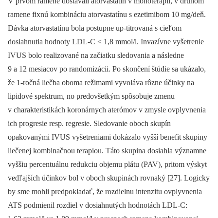
V prvom ramene dostávali atorvastatín v monoterapii, v druhom
ramene fixnú kombináciu atorvastatínu s ezetimibom 10 mg/deň.
Dávka atorvastatínu bola postupne up-titrovaná s cieľom
dosiahnutia hodnoty LDL-C
<
1,8 mmol/l. Invazívne vyšetrenie
IVUS bolo realizované na začiatku sledovania a následne
9 a 12 mesiacov po randomizácii. Po skončení štúdie sa ukázalo,
že 1-ročná liečba oboma režimami vyvoláva rôzne účinky na
lipidové spektrum, no predovšetkým spôsobuje zmenu
v charakteristikách koronárnych aterómov v zmysle ovplyvnenia
ich progresie resp. regresie. Sledovanie oboch skupín
opakovanými IVUS vyšetreniami dokázalo vyšší benefit skupiny
liečenej kombinačnou terapiou. Táto skupina dosiahla významne
vyššiu percentuálnu redukciu objemu plátu (PAV), pritom výskyt
vedľajších účinkov bol v oboch skupinách rovnaký [27]. Logicky
by sme mohli predpokladať, že rozdielnu intenzitu ovplyvnenia
ATS podmienil rozdiel v dosiahnutých hodnotách LDL-C: