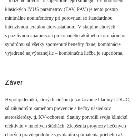
–⁠ môžeme hovoriť o superiorite tejto stratégie. Pri hodnotení
klasických IVUS parametrov (TAV, PAV) je tento postup
minimálne noninferiórny pri porovnaní so štandardnou
intenzívnou terapiou atorvastatínom. V skupine chorých
s pozitívnou anamnézou prekonaného akútneho koronárneho
syndrómu sú všetky spomenuté benefity fixnej kombinácie
vyjadrené najvýraznejšie –⁠ kombinačná liečba je superiórna.
Záver
Hypolipidemiká, ktorých cieľom je znižovanie hladiny LDL-C,
sú základným kameňom prevencie a liečby následkov
aterosklerózy, tj. KV-ochorení. Statíny potvrdili svoju klinickú
efektivitu v mnohých štúdiách. Zlepšenia prognózy liečených
chorých pravdepodobne vyvolaním spomalenia priebehu až