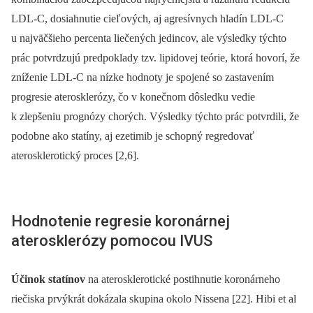
LDL-C, dosiahnutie cieľových, aj agresívnych hladín LDL-C
u najväčšieho percenta liečených jedincov, ale výsledky týchto
prác potvrdzujú predpoklady tzv. lipidovej teórie, ktorá hovorí, že
zníženie LDL-C na nízke hodnoty je spojené so zastavením
progresie aterosklerózy, čo v konečnom dôsledku vedie
k zlepšeniu prognózy chorých. Výsledky týchto prác potvrdili, že
podobne ako statíny, aj ezetimib je schopný regredovať
aterosklerotický proces [2,6].
Hodnotenie regresie koronárnej
aterosklerózy pomocou IVUS
Účinok statínov
na aterosklerotické postihnutie koronárneho
riečiska prvýkrát dokázala skupina okolo Nissena [22]. Hibi et al