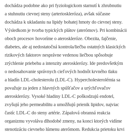
dochádza podobne ako pri fyziologickom starnutí k zhrubnutiu
a stuhnutiu cievnej steny (arterioskleróza), avšak súčasne
dochádza k ukladaniu na lipidy bohatej hmoty do cievnej steny.
Výsledkom je tvorba typických plátov (aterómov). Pri kombinácii
oboch procesov hovoríme o ateroskleróze. Obezita, fajčenie,
diabetes, ale aj nedostatočná kontrola/liečba ostatných klasických
rizikových faktorov nesprávne vedenou liečbou spôsobuje
zrýchlenie priebehu a intenzity aterosklerózy. Ide predovšetkým
o nedosahovanie správnych cieľových hodnôt krvného tlaku
a hladín LDL-cholesterolu (LDL-C). Hypercholesterolémia sa
považuje za jeden z hlavných spúšťačov a urýchľovačov
aterosklerózy. Vysoké hladiny LDL-C poškodzujú endotel,
zvyšujú jeho permeabilitu a umožňujú prienik lipidov, najviac
častíc LDL-C do steny artérie. Zápalová obranná reakcia
organizmu vyvoláva dlho­dobé zmeny, na konci ktorých vidíme
stenotizáciu cievneho lúmenu aterómom. Redukcia prietoku krvi