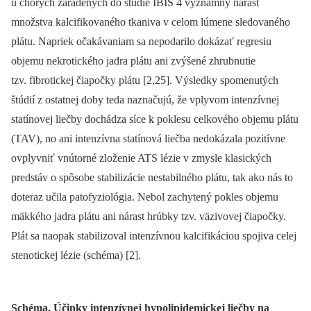
u chorých zaradených do štúdie IBIS 4 významný nárast
množstva kalcifikovaného tkaniva v celom lúmene sledovaného
plátu. Napriek očakávaniam sa nepodarilo dokázať regresiu
objemu nekrotického jadra plátu ani zvýšené zhrubnutie
tzv. fibrotickej čiapočky plátu [2,25]. Výsledky spomenutých
štúdií z ostatnej doby teda naznačujú, že vplyvom intenzívnej
statínovej liečby dochádza síce k poklesu celkového objemu plátu
(TAV), no ani intenzívna statínová liečba nedokázala pozitívne
ovplyvniť vnútorné zloženie ATS lézie v zmysle klasických
predstáv o spôsobe stabilizácie nestabilného plátu, tak ako nás to
doteraz učila pato­fyziológia. Nebol zachytený pokles objemu
mäkkého jadra plátu ani nárast hrúbky tzv. väzivovej čiapočky.
Plát sa naopak stabilizoval intenzívnou kalcifikáciou spojiva celej
stenotickej lézie (schéma) [2].
Schéma. Účinky intenzívnej hypolipidemickej liečby na