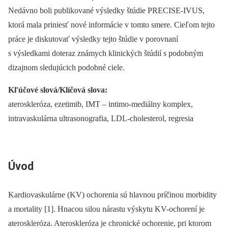
Nedávno boli publikované výsledky štúdie PRECISE-IVUS,
ktorá mala priniesť nové informácie v tomto smere. Cieľom tejto
práce je diskutovať výsledky tejto štúdie v porovnaní
s výsledkami doteraz známych klinických štúdií s podobným
dizajnom sledujúcich podobné ciele.
Kľúčové slová/Klíčová slova:
ateroskleróza, ezetimib, IMT –⁠ intimo-mediálny komplex,
intravaskulárna ultrasonografia, LDL-cholesterol, regresia
Úvod
Kardiovaskulárne (KV) ochorenia sú hlavnou príčinou morbidity
a mortality [1]. Hnacou silou nárastu výskytu KV-ochorení je
ateroskleróza. Ateroskleróza je chronické ochorenie, pri ktorom