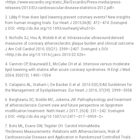
<https://www.escardio.org/static_file/Escardio/Press-media/press-
releases/2013/EU-cardiovascular-disease-statistics-2012.pdf>.
2. Libby P. How does lipid lowering prevent coronary events? New insights
from human imaging trials. Eur Heart J 2015;36(8): 472–474. Dostupné
z DOI: <http://dx.doi.org/10.1093/eurheartj/ehu510>.
3. Nicholls SJ, Hsu A, Wolski K et al. Intravascular ultrasound-derived
measures of coronary atherosclerotic plaque burden and clinical outcome.
J Am Coll Cardiol 2010; 55(21): 2399–2407. Dostupné z DOI:
<http://dx.doi.org/10.1016/j.jacc.2010.02.026>.
4. Cannon CP, Braunwald E, McCabe CH et al. Intensive versus moderate
lipid lowering with statins after acute coronary syndromes. N Engl J Med
2004; 350(15): 1495–1504.
5. Catapano AL, Graham I, De Backer G et al. 2016 ESC/EAS Guidelines for
the Management of Dyslipidaemias. Eur Heart J 2016; 37(39): 2999–3058.
6. Bergheanu SC, Bodde MC, Jukema JW. Pathophysiology and treatment
of atherosclerosis Current view and future perspective on lipoprotein
modification treatment. Neth Heart J 2017; 25(4): 231–242. Dostupné
z DOI: <http://dx.doi.org/10.1007/s12471–017–0959–2>.
7. Bots ML, Evans GW, Tegeler CH. Carotid IntimaMedia
Thickness Measurements: Relations with Atherosclerosis, Risk of
Cardiovascular Disease and Application in Randomized Controlled Trials.