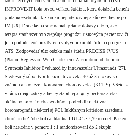
takto liečených chorých po akútnom infarkte myokardu (IM).
IMPROVE-IT bola prvou veľkou štúdiou, ktorá dokázala benefit
pridania ezetimibu k štandardnej intenzívnej statínovej liečbe po
IM [26]. Donedávna sme nemali priame dôkazy o tom, ako
terapia statín/ezetimib zlepšuje prognózu rizikových pacientov, či
je to podmienené pozitívnym vplyvom kombinácie na progresiu
ATS. Zodpovedať túto otázku mala štúdia PRECISE-IVUS
(Plaque Regression With Cholesterol Absorption Inhibitor or
Synthesis Inhibitor Evaluated by Intravascular Ultra­sound) [27].
Sledovaný súbor tvorili pacienti vo veku 30 až 85 rokov so
známou anamnézou koronárnej choroby srdca (KCHS). Všetci sa
v rámci diagnostiky a liečby stabilnej anginy pectoris alebo
akútneho koronárneho syndrómu podrobili selektívnej
koronarografii, niektorí aj PCI. Inklúznym kritériom zaradenia
chorého do štúdie bola aj hladina LDL-C
>
2,59 mmol/l. Pacienti
boli následne v pomere 1 : 1 randomizovaní do 2 skupín.