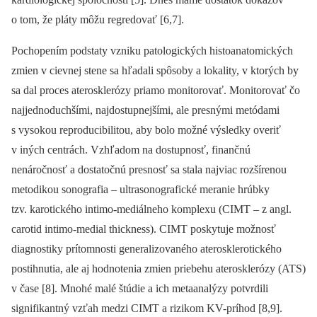
o tom, že pláty môžu regredovať [6,7].
Pochopením podstaty vzniku patologických histoanatomických
zmien v cievnej stene sa hľadali spôsoby a lokality, v ktorých by
sa dal proces aterosklerózy priamo monitorovať. Monitorovať čo
najjednoduchšími, najdostupnejšími, ale presnými metódami
s vysokou reproducibilitou, aby bolo možné výsledky overiť
v iných centrách. Vzhľadom na dostupnosť, finančnú
nenáročnosť a dostatočnú presnosť sa stala najviac rozšírenou
metodikou sonografia –⁠ ultrasonografické meranie hrúbky
tzv. karotického intimo-mediálneho komplexu (CIMT –⁠ z angl.
carotid intimo-medial thickness). CIMT poskytuje možnosť
diagnostiky prítomnosti generalizovaného aterosklerotického
postihnutia, ale aj hodnotenia zmien priebehu aterosklerózy (ATS)
v čase [8]. Mnohé malé štúdie a ich metaanalýzy potvrdili
signifikantný vzťah medzi CIMT a rizikom KV-príhod [8,9].