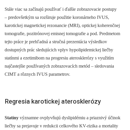
Stále viac sa začínajú používať i ďalšie zobrazovacie postupy
–⁠ predovšetkým sa rozširuje použitie koronárneho IVUS,
karotickej magnetickej rezonancie (MRI), optickej koherenčnej
tomografie, pozitrónovej emisnej tomografie a pod. Predmetom
tejto práce je prehľadná a stručná prezentácia výsledkov
dostupných prác sledujúcich vplyv hypolipidemickej liečby
statínmi a ezetimibom na progresiu aterosklerózy s využitím
najčastejšie používaných zobrazovacích metód –⁠ sledovania
CIMT a rôznych IVUS parametrov.
Regresia karotickej aterosklerózy
Statíny
významne ovplyvňujú dyslipidémiu a priaznivý účinok
liečby sa prejavuje v redukcii celkového KV-rizika a mortality