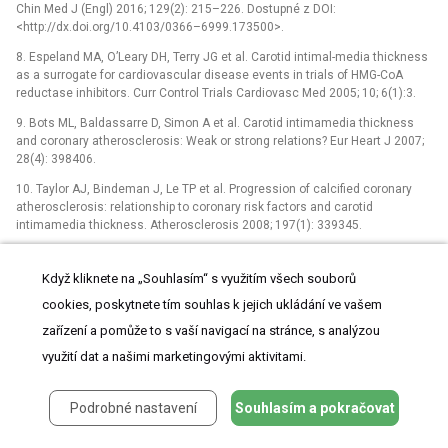
Chin Med J (Engl) 2016; 129(2): 215–226. Dostupné z DOI:
<http://dx.doi.org/10.4103/0366–6999.173500>.
8. Espeland MA, O’Leary DH, Terry JG et al. Carotid intimal-media thickness
as a surrogate for cardiovascular disease events in trials of HMG-CoA
reductase inhibitors. Curr Control Trials Cardiovasc Med 2005; 10; 6(1):3.
9. Bots ML, Baldassarre D, Simon A et al. Carotid intimamedia thickness
and coronary atherosclerosis: Weak or strong relations? Eur Heart J 2007;
28(4): 398406.
10. Taylor AJ, Bindeman J, Le TP et al. Progression of calcified coronary
atherosclerosis: relationship to coronary risk factors and carotid
intimamedia thickness. Atherosclerosis 2008; 197(1): 339345.
11. Gronewold J, Bauer M, Lehmann N et al. Coronary artery calcification,
intimamedia thickness, and anklebrachial index are complementary stroke
Když kliknete na „Souhlasím“ s využitím všech souborů
predictors. Stroke 2014; 45(9): 2702–2709. Dostupné z DOI:
cookies, poskytnete tím souhlas k jejich ukládání ve vašem
<http://dx.doi.org/10.1161/STROKEAHA.114.005626>.
zařízení a pomůže to s vaší navigací na stránce, s analýzou
12. Amato M, Montorsi P, Ravani A et al. Carotid intimamedia thickness by
využití dat a našimi marketingovými aktivitami.
Bmode ultrasound as surrogate of coronary atherosclerosis: Correlation
with quantitative coronary angiography and coronary intravascular
ultrasound findings. Eur Heart J 2007; 28(17): 20942101.
Podrobné nastavení
Souhlasím a pokračovat
13. Oh BH, Kaligis RW, Wang Y et al. Survey of atherosclerotic disease in
Asian subjects with cardiovascular disease risk factors who were not