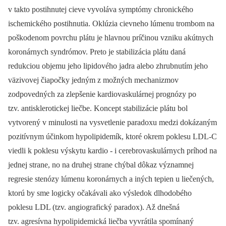
v takto postihnutej cieve vyvoláva symptómy chronického
ischemického postihnutia. Oklúzia cievneho lúmenu trombom na
poškodenom povrchu plátu je hlavnou príčinou vzniku akútnych
koronárnych syndrómov. Preto je stabilizácia plátu daná
redukciou objemu jeho lipi­dového jadra alebo zhrubnutím jeho
väzivovej čiapočky jedným z možných mechanizmov
zodpovedných za zlepšenie kardio­vaskulárnej prognózy po
tzv. antisklerotickej liečbe. Koncept stabilizácie plátu bol
vytvorený v minulosti na vysvetlenie paradoxu medzi dokázaným
pozitívnym účinkom hypolipidemík, ktoré okrem poklesu LDL-C
viedli k poklesu výskytu kardio -⁠ i cerebrovaskulárnych príhod na
jednej strane, no na druhej strane chýbal dôkaz významnej
regresie stenózy lúmenu koronárnych a iných tepien u liečených,
ktorú by sme logicky očakávali ako výsledok dlhodobého
poklesu LDL (tzv. angiografický paradox). Až dnešná
tzv. agresívna hypolipidemická liečba vyvrátila spomínaný