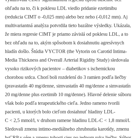
ohľadu na to, či k poklesu LDL viedlo pridanie ezetimibu
(redukcia CIMT o -0,025 mm) alebo bez neho (-0,012 mm). Aj
multivariantná analýza potvrdila tieto bazálne výsledky. Ukázala,
že miera regresie CIMT je priamo závislá od poklesu LDL, a to
bez ohľadu na to, akým spôsobom k dosiahnutiu agresívnych
hladín došlo. Štúdia VYCTOR (the Vytorin on Carotid Intima-
Media Thickness and Overall Arterial Rigidity Study) sledovala
vysoko rizikových pacientov –⁠ diabetikov s ischemickou
chorobou srdca. Chorí boli rozdelení do 3 ramien podľa liečby
(pravastatín 40 mg/denne, simvastatín 40 mg/denne a simvastatín
20 mg/denne plus ezetimib 10 mg/denne). Hlavné delenie súboru
však bolo podľa terapeutického cieľa. Jedno rameno tvorili
pacienti, u ktorých bolo cieľom dosiahnuť hladiny LDL-
C < 2,5 mmol/l, v druhom ramene hladinu LDL-C < 1,8 mmol/l.
Sledovali zmenu intimo-mediálneho zhrubnutia karotídy, zmenu
hsCRP v sére a zmenu tuhosti ciev po jednom roku liečby. Súbor