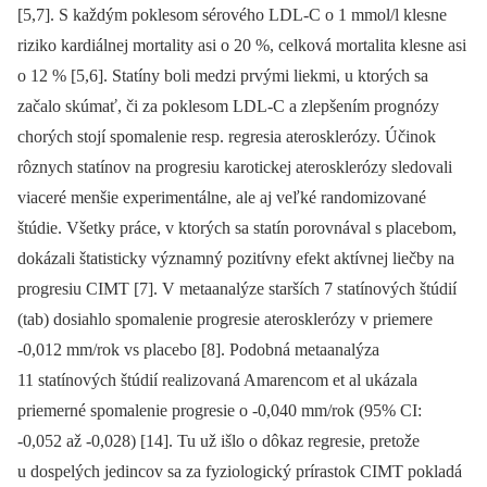
[5,7]. S každým poklesom sérového LDL-C o 1 mmol/l klesne
riziko kardiálnej mortality asi o 20 %, celková mortalita klesne asi
o 12 % [5,6]. Statíny boli medzi prvými liekmi, u ktorých sa
začalo skúmať, či za poklesom LDL-C a zlepšením prognózy
chorých stojí spomalenie resp. regresia aterosklerózy. Účinok
rôznych statínov na progresiu karotickej aterosklerózy sledovali
viaceré menšie experimentálne, ale aj veľké randomizované
štúdie. Všetky práce, v ktorých sa statín porovnával s placebom,
dokázali štatisticky významný pozitívny efekt aktívnej liečby na
progresiu CIMT [7]. V metaanalýze starších 7 statínových štúdií
(tab) dosiahlo spomalenie progresie aterosklerózy v priemere
-0,012 mm/rok vs placebo [8]. Podobná metaanalýza
11 statínových štúdií realizovaná Amarencom et al ukázala
priemerné spomalenie progresie o -0,040 mm/rok (95% CI:
-0,052 až -0,028) [14]. Tu už išlo o dôkaz regresie, pretože
u dospelých jedincov sa za fyziologický prírastok CIMT pokladá