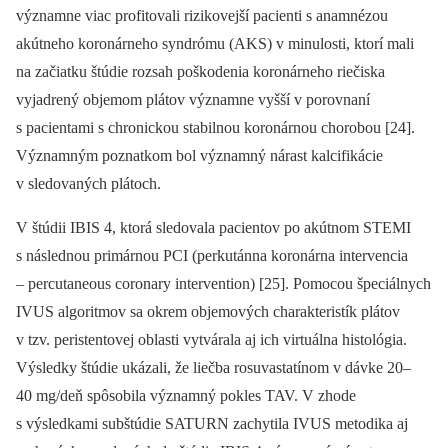
významne viac profitovali rizikovejší pacienti s anamnézou
akútneho koronárneho syndrómu (AKS) v minulosti, ktorí mali
na začiatku štúdie rozsah poškodenia koronárneho riečiska
vyjadrený objemom plátov významne vyšší v porovnaní
s pacientami s chronickou stabilnou koronárnou chorobou [24].
Významným poznatkom bol významný nárast kalcifikácie
v sledovaných plátoch.
V štúdii IBIS 4, ktorá sledovala pacientov po akútnom STEMI
s následnou primárnou PCI (perkutánna koronárna intervencia
–⁠ percutaneous coronary intervention) [25]. Pomocou špeciálnych
IVUS algoritmov sa okrem objemových charakteristík plátov
v tzv. peristentovej oblasti vytvárala aj ich virtuálna histológia.
Výsledky štúdie ukázali, že liečba rosuvastatínom v dávke 20–
40 mg/deň spôsobila významný pokles TAV. V zhode
s výsledkami subštúdie SATURN zachytila IVUS metodika aj