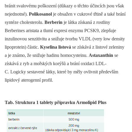
bránit svalovému poškození (důkazy o těchto účincích jsou však
nejednotné).
Polikosanol
je obsažen v cukrové třtině a také brání
syntéze cholesterolu.
Berberin
je látka získaná z rostliny
Berberines aristata a tlumí expresi enzymu PCSK9, zlepšuje
inzulinovou senzitivitu a snižuje tvorbu VLDL (very low density
lipoprotein) částic.
Kyselina listová
se získává z listové zeleniny
a je známo, že snižuje hadinu homocysteinu.
Astaxanthin
se
získává z ryb a mořských korýšů a brání oxidaci LDL-
C. Logicky sestavené látky, které by měly ovlivnit především
lipidový aterogenní profil.
Tab. Struktura 1 tablety přípravku Armolipid Plus