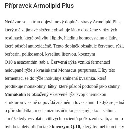
Přípravek Armolipid Plus
Nedávno se na trhu objevil nový doplněk stravy Armolipid Plus,
který má zajímavé složení; obsahuje látky obsažené v různých
rostlinách, které ovlivňují lipidy, hladinu homocysteinu a látky,
které působí antioxidačně. Tento doplněk obsahuje červenou rýži,
berberin, polikosanol, kyselinu listovou, koenzym
Q10 a astaxanthin (tab.).
Červená rýže
vzniká fermentací
neloupané rýže s kvasinkami Monascus purpureus. Díky této
fermentaci se do rýže inokuluje zmíněná kvasinka, která
produkuje monakoliny, látky, které působí podobně jako statiny.
Monakolin K
obsažený v červené rýži svojí chemickou
strukturou vlastně odpovídá známému lovastatinu. I když se jedná
o přírodní látku, mechanizmus účinku je stejný jako u statinu,
a může tedy vyvolat u citlivých pacientů poškození svalů, a proto
byl do tablety přidán také
koenzym Q-10
, který by měl teoreticky