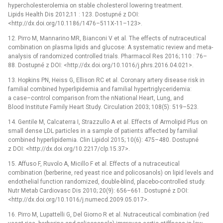
hypercholesterolemia on stable cholesterol lowering treatment.
Lipids Health Dis 2012;11 : 123. Dostupné z DOI:
<http://dx.doi.org/10.1186/1476–511X-11–123>.
12. Pirro M, Mannarino MR, Bianconi V et al. The effects of nutraceutical
combination on plasma lipids and glucose: A systematic review and meta-
analysis of randomized controlled trials. Pharmacol Res 2016; 110 : 76–
88. Dostupné z DOI: <http://dx.doi.org/10.1016/j.phrs.2016.04.021>.
13. Hopkins PN, Heiss G, Ellison RC et al. Coronary artery disease risk in
familial combined hyperlipidemia and familial hypertriglyceridemia:
a case–control comparison from the nNational Heart, Lung, and
Blood Institute Family Heart Study. Circulation 2003; 108(5): 519–523.
14. Gentile M, Calcaterra I, Strazzullo A et al. Effects of Armolipid Plus on
small dense LDL particles in a sample of patients affected by familial
combined hyperlipidemia. Clin Lipidol 2015; 10(6): 475–480. Dostupné
z DOI: <http://dx.doi.org/10.2217/clp.15.37>.
15. Affuso F, Ruvolo A, Micillo F et al. Effects of a nutraceutical
combination (berberine, red yeast rice and policosanols) on lipid levels and
endothelial function randomized, double-blind, placebo-controlled study.
Nutr Metab Cardiovasc Dis 2010; 20(9): 656–661. Dostupné z DOI:
<http://dx.doi.org/10.1016/j.numecd.2009.05.017>.
16. Pirro M, Lupattelli G, Del Giorno R et al. Nutraceutical combination (red