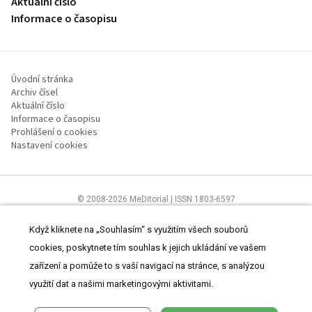
Aktuální číslo
Informace o časopisu
Úvodní stránka
Archiv čísel
Aktuální číslo
Informace o časopisu
Prohlášení o cookies
Nastavení cookies
© 2008-2026 MeDitorial | ISSN 1803-6597
Stránky proLékaře.cz jsou určeny výhradně odborníkům ve
zdravotnictví.
Čtěte prohlášení
a
Zásady zpracování osobních údajů
.
Když kliknete na „Souhlasím“ s využitím všech souborů
cookies, poskytnete tím souhlas k jejich ukládání ve vašem
zařízení a pomůže to s vaší navigací na stránce, s analýzou
využití dat a našimi marketingovými aktivitami.