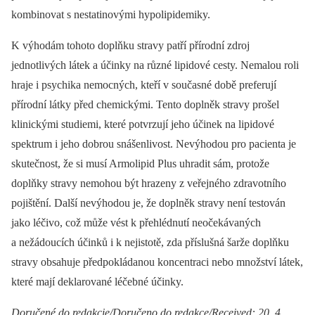
kombinovat s nesta­tinovými hypolipidemiky.
K výhodám tohoto doplňku stravy patří přírodní zdroj
jednotlivých látek a účinky na různé lipidové cesty. Nemalou roli
hraje i psychika nemocných, kteří v současné době preferují
přírodní látky před chemickými. Tento doplněk stravy prošel
klinickými studiemi, které potvrzují jeho účinek na lipidové
spektrum i jeho dobrou snášenlivost. Nevýhodou pro pacienta je
skutečnost, že si musí Armolipid Plus uhradit sám, protože
doplňky stravy nemohou být hrazeny z veřejného zdravotního
pojištění. Další nevýhodou je, že doplněk stravy není testován
jako léčivo, což může vést k přehlédnutí neočekávaných
a nežádoucích účinků i k nejistotě, zda příslušná šarže doplňku
stravy obsahuje předpokládanou koncentraci nebo množství látek,
které mají deklarované léčebné účinky.
Doručené do redakcie/Doručeno do redakce/Received: 20. 4.