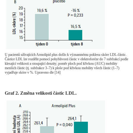
U pacientů užívajících Armolipid plus došlo k významnému poklesu skóre LDL-částic.
Částice LDL lze rozdělit pomocí pohyblivosti částic v elektroforéze do 7 subfrakcí podle
klesající velikosti a stoupající denzity; poměr ploch pod křivkou (AUC) mobility
menších částic (tj. subfrakce 3–7) k ploše pod křivkou mobility všech částic (1–7)
vyjadřuje skóre v %. Upraveno dle [14]
Graf 2. Změna velikosti částic LDL.