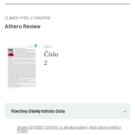
ČLÁNEK VYŠEL V ČASOPISE
Athero Review
2017
Číslo
2
Všechny články tohoto čísla
Studie ODYSSEY CHOICE I s alirokumabem: další data k inhibici
PCSK9