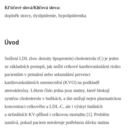
Kľúčové slová/Klíčová slova:
doplněk stravy, dyslipidemie, hypolipidemika
Úvod
Snížení LDL (low density lipoprotein) cholesterolu (C) je jeden
ze základních postupů, jak snížit celkové kardiovaskulární riziko
pacientům v primární nebo sekundární prevenci
kardiovaskulárních onemocnění (KVO) na podkladě
aterosklerózy. Lékem číslo jedna jsou statiny, které blokují
syntézu cholesterolu v buňkách, a tím snižují nejen plazmatickou
koncentraci celkového a LDL-C, ale i výskyt fatálních
a nefatálních KV-příhod i celkovou mortalitu [1]. Problém
nastává, pokud pacient netoleruje potřebnou dávku statinu