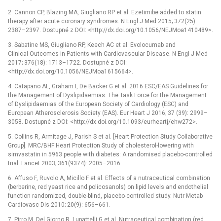
2. Cannon CP, Blazing MA, Giugliano RP et al. Ezetimibe added to statin
therapy after acute coronary syndromes. N Engl J Med 2015; 372(25):
2387–2397. Dostupné z DOI: <http://dx.doi.org/10.1056/NEJMoa1410489>.
3. Sabatine MS, Giugliano RP, Keech AC et al. Evolocumab and
Clinical Outcomes in Patients with Cardiovascular Disease. N Engl J Med
2017; 376(18): 1713–1722. Dostupné z DOI:
<http://dx.doi.org/10.1056/NEJMoa1615664>.
4. Catapano AL, Graham I, De Backer G et al. 2016 ESC/EAS Guidelines for
the Management of Dyslipidaemias. The Task Force for the Management
of Dyslipidaemias of the European Society of Cardiology (ESC) and
European Atherosclerosis Society (EAS). Eur Heart J 2016; 37 (39): 2999–
3058. Dostupné z DOI: <http://dx.doi.org/10.1093/eurheartj/ehw272>.
5. Collins R, Armitage J, Parish S et al. [Heart Protection Study Collaborative
Group]. MRC/BHF Heart Protection Study of cholesterol-lowering with
simvastatin in 5963 people with diabetes: A randomised placebo-controlled
trial. Lancet 2003; 361(9374): 2005–2016.
6. Affuso F, Ruvolo A, Micillo F et al. Effects of a nutraceutical combination
(berberine, red yeast rice and policosanols) on lipid levels and endothelial
function randomized, double-blind, placebo-controlled study. Nutr Metab
Cardiovasc Dis 2010; 20(9): 656–661.
7. Pirro M, Del Giorno R, Lupattelli G et al. Nutraceutical combination (red