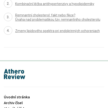
Kombinační léčba antihypertenzivy a hypolipidemiky
Remnantní cholesterol: fakt nebo fikce?
Úvaha nad problematikou tzv. remnantního cholesterolu
Zmeny lipidového spektra pri endokrinných ochoreniach
proLékaře.cz
Úvodní stránka
Archiv čísel