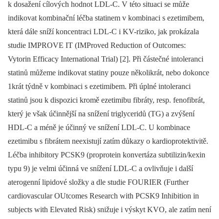
k dosažení cílových hodnot LDL-C. V této situaci se může
indikovat kombinační léčba statinem v kombinaci s ezetimibem,
která dále sníží koncentraci LDL-C i KV-riziko, jak prokázala
studie IMPROVE IT (IMProved Reduction of Outcomes:
Vytorin Efficacy International Trial) [2]. Při částečné intoleranci
statinů můžeme indikovat statiny pouze několikrát, nebo dokonce
1krát týdně v kombinaci s ezetimibem. Při úplné intoleranci
statinů jsou k dispozici kromě ezetimibu fibráty, resp. fenofibrát,
který je však účinnější na snížení triglyceridů (TG) a zvýšení
HDL-C a méně je účinný ve snížení LDL-C. U kombinace
ezetimibu s fibrátem neexistují zatím důkazy o kardioprotektivitě.
Léčba inhibitory PCSK9 (proprotein konvertáza subtilizin/kexin
typu 9) je velmi účinná ve snížení LDL-C a ovlivňuje i další
aterogenní lipidové složky a dle studie FOURIER (Further
cardiovascular OUtcomes Research with PCSK9 Inhibition in
subjects with Elevated Risk) snižuje i výskyt KVO, ale zatím není