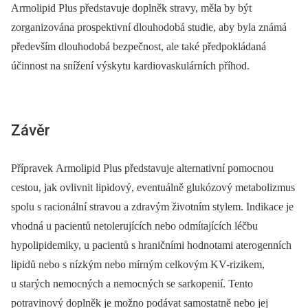
Armolipid Plus představuje doplněk stravy, měla by být
zorganizována prospektivní dlouhodobá studie, aby byla známá
především dlouhodobá bezpečnost, ale také předpokládaná
účinnost na snížení výskytu kardiovaskulárních příhod.
Závěr
Přípravek Armolipid Plus představuje alternativní pomocnou
cestou, jak ovlivnit lipidový, eventuálně glukózový metabolizmus
spolu s racionální stravou a zdravým životním stylem. Indikace je
vhodná u pacientů netolerujících nebo odmítajících léčbu
hypolipidemiky, u pacientů s hraničními hodnotami aterogenních
lipidů nebo s nízkým nebo mírným celkovým KV-rizikem,
u starých nemocných a nemocných se sarkopenií. Tento
potravinový doplněk je možno podávat samostatně nebo jej