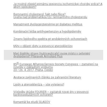
Je možné zlepšiť primárnu prevenciu ischemickej choroby srdca? A
akým spôsobom?
Remnantní cholesterol: fakt nebo fikce?
Úvaha nad problematikou tzv. remnantního cholesterolu
Manažment dyslipoproteinémie pri diabetes mellitus
Kombinační léčba antihypertenzivy a hypolipidemiky
Zmeny lipidového spektra pri endokrinných ochoreniach
Mýty v oblasti diety a prevence aterosklerózy
Mají doplňky stravy (nutriceuticals) svoje místo v ovlivnění
dyslipidemií? Přípravek Armolipid Plus
th
85
European Atherosclerosis Society Congress – zaměření na
novinky v základním výzkumu
23.–26. 4. 2017, Praha, Česko
Anotace zajímavých článků ze zahraniční literatury
Lipidy a ateroskleróza – vše vyřešeno?
Výsledky štúdie FOURIER – začiatok novej éry v prevencii
kardiovaskulárnych ochorení?
Komentář ke studii GLAGOV