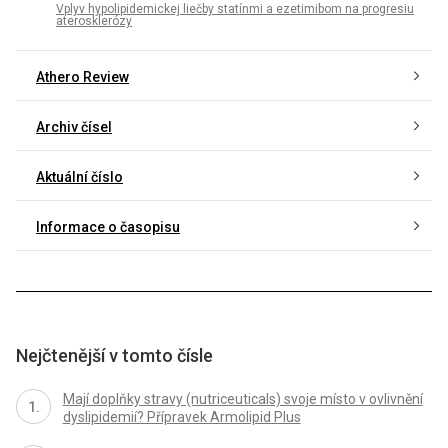
Vplyv hypolipidemickej liečby statínmi a ezetimibom na progresiu
aterosklerózy
Athero Review
Archiv čísel
Aktuální číslo
Informace o časopisu
Nejčtenější v tomto čísle
Mají doplňky stravy (nutriceuticals) svoje místo v ovlivnění
dyslipidemií? Přípravek Armolipid Plus