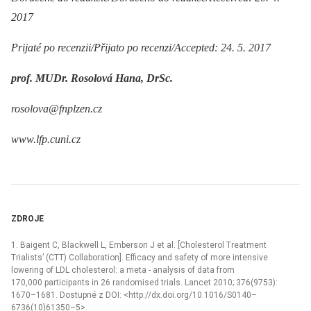
2017
Prijaté po recenzii/Přijato po recenzi/Accepted: 24. 5. 2017
prof. MUDr. Rosolová Hana, DrSc.
rosolova@fnplzen.cz
www.lfp.cuni.cz
ZDROJE
1. Baigent C, Blackwell L, Emberson J et al. [Cholesterol Treatment
Trialists’ (CTT) Collaboration]. Efficacy and safety of more intensive
lowering of LDL cholesterol: a meta -⁠ analysis of data from
170,000 participants in 26 randomised trials. Lancet 2010; 376(9753):
1670–1681. Dostupné z DOI: <http://dx.doi.org/10.1016/S0140–
6736(10)61350–5>.