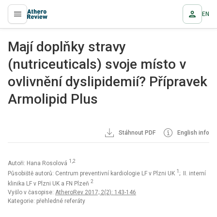
EN
proLékaře.cz
Mají doplňky stravy
(nutriceuticals) svoje místo v
ovlivnění dyslipidemií? Přípravek
Armolipid Plus
Stáhnout PDF
English info
1,2
Autoři: Hana Rosolová
1
Působiště autorů: Centrum preventivní kardiologie LF v Plzni UK
; II. interní
2
klinika LF v Plzni UK a FN Plzeň
Vyšlo v časopise:
AtheroRev 2017; 2(2): 143-146
Kategorie: přehledné referáty