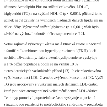
14 radomizovaných kontrolních studií ukázala také významnou
účinnost Armolipidu Plus na snížení celkového, LDL-C,
triglyceridů (TG) a na zvýšení HDL-C (p < 0,001), přičemž tento
účinek nebyl závislý na výchozích hladinách daných lipidů ani na
délce léčby. Významné snížení glykemie (p < 0,001) však bylo
závislé na výchozí hodnotě i délce suplementace [12].
Velmi zajímavé výsledky ukázala malá klinická studie u pacientů
s familiární kombinovanou hyperlipoproteinemií (FKH), kteří
nechtěli užívat statiny. Tato vrozená dyslipidemie se vyskytuje
u 1 % běžné populace a podílí se na vzniku 10 %
aterosklerotických vaskulárních příhod [13]. Je charakterizována
vyšší koncentrací LDL-C a/nebo zvýšenou koncentrací TG. Vyšší
TG jsou asociovány s výskytem malých denzních LDL-částic,
které jsou více aterogenní než velké méně denzní LDL-částice.
Tento typ poruchy lipoproteinů se často vyskytuje u pacientů
s inzulinovou rezistencí (u metabolického syndromu, v prediabetu