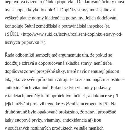
nepravdivá tvrzení o účinku přípravku. Deklarované účinky musí
být schopen kdykoliv doložit. Doplňky stravy musí splňovat
veškeré platné normy kladené na potraviny. Jejich dodržování
kontroluje Státní zemědělská a potravinářská inspekce (sr.
i SÚKL <http://www.sukl.cz/leciva/rozliseni-doplnku-stravy-od-
lecivych-pripravku?>).
Řada odborníků samozřejmě argumentuje tím, že pokud se
dodržuje zdravá a doporučovaná skladba stravy, není třeba
doplňovat zdraví prospěšné látky, které navíc nemusejí působit
tak, jako ve svém přírodním zdroji. Je to známo např. u substituce
antioxidačních vitaminů. Pokud se tyto vitaminy podávaly
v tabletách, neměly kardioprotektivní účinek, a dokonce se při
jejich užívání projevil trend ke zvýšení kancerogenity [5]. Na
druhé straně bylo opakovaně prokázáno, že zdraví prospěšné
látky (stopové prvky, vitaminy, antioxidancia aj) jsou
v současných rostlinných produktech ve stále menších