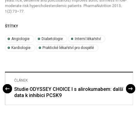
yeast rice, berberine and policosanols) improves aortic stiffness in low-
moderate risk hypercholesterolemic patients. PharmaNutrition 2013;
1(2):73–77.
ŠTÍTKY
Angiologie
Diabetologie
Interní lékařství
Kardiologie
Praktické lékařství pro dospělé
ČLÁNEK
Studie ODYSSEY CHOICE I s alirokumabem: další
data k inhibici PCSK9