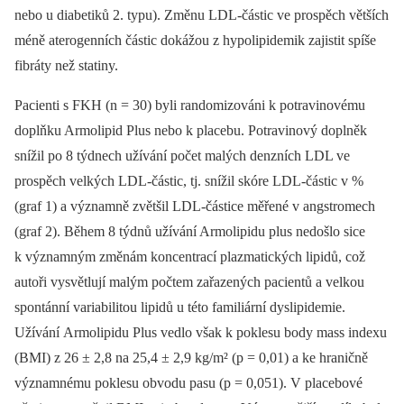
nebo u diabetiků 2. typu). Změnu LDL-částic ve prospěch větších
méně aterogenních částic dokážou z hypolipidemik zajistit spíše
fibráty než statiny.
Pacienti s FKH (n = 30) byli randomizováni k potravinovému
doplňku Armolipid Plus nebo k placebu. Potravinový doplněk
snížil po 8 týdnech užívání počet malých denzních LDL ve
prospěch velkých LDL-částic, tj. snížil skóre LDL-částic v %
(graf 1) a významně zvětšil LDL-částice měřené v angstromech
(graf 2). Během 8 týdnů užívání Armolipidu plus nedošlo sice
k významným změnám koncentrací plazmatických lipidů, což
autoři vysvětlují malým počtem zařazených pacientů a velkou
spontánní variabilitou lipidů u této familiární dyslipidemie.
Užívání Armolipidu Plus vedlo však k poklesu body mass indexu
(BMI) z 26 ± 2,8 na 25,4 ± 2,9 kg/m² (p = 0,01) a ke hraničně
významnému poklesu obvodu pasu (p = 0,051). V placebové