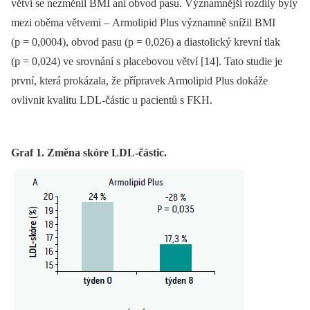
větvi se nezměnil BMI ani obvod pasu. Významnější rozdíly byly
mezi oběma větvemi –⁠ Armolipid Plus významně snížil BMI
(p = 0,0004), obvod pasu (p = 0,026) a diastolický krevní tlak
(p = 0,024) ve srovnání s placebovou větví [14]. Tato studie je
první, která prokázala, že přípravek Armolipid Plus dokáže
ovlivnit kvalitu LDL-částic u pacientů s FKH.
Graf 1. Změna skóre LDL-částic.