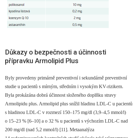
Důkazy o bezpečnosti a účinnosti
přípravku Armolipid Plus
Byly provedeny primárně preventivní i sekundárně preventivní
studie u pacientů s mírným, středním i vysokým KV-rizikem.
Byla prokázána dobrá účinnost složeného doplňku stravy
Armolipidu plus. Armolipid plus snížil hladinu LDL-C u pacientů
s hladinou LDL-C v rozmezí 150–175 mg/dl (3,9–4,5 mmol/l)
o 15–23 % [6–10] a o 32 % u pacientů s výchozím LDL-C nad
200 mg/dl (nad 5,2 mmol/l) [11]. Metaanalýza