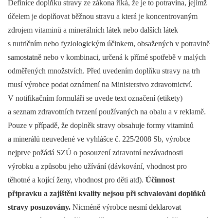
Definice doplňku stravy ze zákona říká, že je to potravina, jejímž
účelem je doplňovat běžnou stravu a která je koncentrovaným
zdrojem vitaminů a minerálních látek nebo dalších látek
s nutričním nebo fyziologickým účinkem, obsažených v potravině
samostatně nebo v kombinaci, určená k přímé spotřebě v malých
odměřených množstvích. Před uvedením doplňku stravy na trh
musí výrobce podat oznámení na Ministerstvo zdravotnictví.
V notifikačním formuláři se uvede text označení (etikety)
a seznam zdravotních tvrzení používaných na obalu a v reklamě.
Pouze v případě, že doplněk stravy obsahuje formy vitaminů
a minerálů neuvedené ve vyhlášce č. 225/2008 Sb, výrobce
nejprve požádá SZÚ o posouzení zdravotní nezávadnosti
výrobku a způsobu jeho užívání (dávkování, vhodnost pro
těhotné a kojící ženy, vhodnost pro děti atd).
Účinnost
přípravku a zajištění kvality nejsou při schvalování doplňků
stravy posuzovány.
Nicméně výrobce nesmí deklarovat