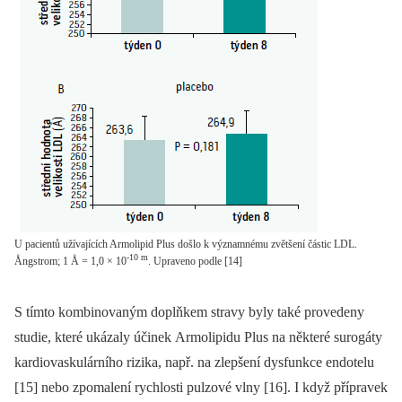
U pacientů užívajících Armolipid Plus došlo k významnému zvětšení částic LDL.
-10 m
Ångstrom; 1 Å = 1,0 × 10
. Upraveno podle [14]
S tímto kombinovaným doplňkem stravy byly také provedeny
studie, které ukázaly účinek Armolipidu Plus na některé surogáty
kardiovaskulárního rizika, např. na zlepšení dysfunkce endotelu
[15] nebo zpomalení rychlosti pulzové vlny [16]. I když přípravek