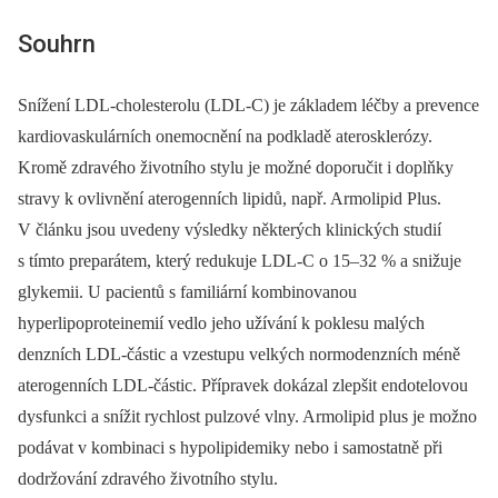
Souhrn
Snížení LDL-cholesterolu (LDL-C) je základem léčby a prevence
kardiovaskulárních onemocnění na podkladě aterosklerózy.
Kromě zdravého životního stylu je možné doporučit i doplňky
stravy k ovlivnění aterogenních lipidů, např. Armolipid Plus.
V článku jsou uvedeny výsledky některých klinických studií
s tímto preparátem, který redukuje LDL-C o 15–32 % a snižuje
glykemii. U pacientů s familiární kombinovanou
hyperlipoproteinemií vedlo jeho užívání k poklesu malých
denzních LDL-částic a vzestupu velkých normodenzních méně
aterogenních LDL-částic. Přípravek dokázal zlepšit endotelovou
dysfunkci a snížit rychlost pulzové vlny. Armolipid plus je možno
podávat v kombinaci s hypolipidemiky nebo i samostatně při
dodržování zdravého životního stylu.