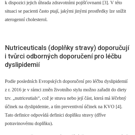
k dispozici jejich úhrada zdravotními pojišťovnami [3]. V této
situaci se pacienti často ptají, jakými jinými prostředky lze snížit
aterogenní cholesterol.
Nutriceuticals (doplňky stravy) doporučují
i tvůrci odborných doporučení pro léčbu
dyslipidemií
Podle posledních Evropských doporučení pro léčbu dyslipidemií
z r. 2016 je v rámci změn životního stylu možno zařadit do diety
tzv. „nutriceutials“, což je strava nebo její část, která má léčebný
účinek na dyslipidemie, a tím preventivní účinek na KVO [4].
Tato definice odpovídá definici doplňku stravy (dříve
potravinovému doplňku).