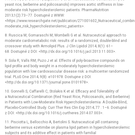
yeast rice, berberine and policosanols) improves aortic stiffness in low-
moderate risk hypercholesterolemic patients. PharmaNutrition
2013;1(2):73–77. Dostupné z WWW:
<https://www.researchgate.net/publication/271001602_Nutraceutical_combinat
moderate_risk_hypercholesterolemic_patients>.
8. Ruscica M, Gomaraschi M, Mombelli G et al. Nutraceutical approach to
moderate cardiometabolic risk: results of a randomized, double-blind and
crossover study with Armolipid Plus. J Clin Lipidol 2014; 8(1): 61–
68. Dostupné z DOI: <http://dx.doi.org/10.1016/j.jacl.2013.11.003>.
9. Sola R, Valls RM, Puzo J et al. Effects of poly-bioactive compounds on
lipid profile and body weight in a moderately hypercholesterolemic
population with low cardiovascular disease risk: a multicenter randomized
trial. PLoS One 2014; 9(8): e101978. Dostupne z DOI:
<http://dx.doi.org/10.1371/journal.pone.0101978>.
10. Gonnelli S, Caffarelli C, Stolakis K et al. Efficacy and Tolerability of
a Nutraceutical Combination (Red Yeast Rice, Policosanols, and Berberine)
in Patients with Low-Moderate Risk Hypercholesterolemia: A Double-Blind,
Placebo-Controlled Study. Curr Ther Res Clin Exp 2014; 77 : 1–6. Dostupné
z DOI: <http://dx.doi.org/10.1016/j.curtheres.2014.07.003>.
11. Pisciotta L, Bellocchio A, Bertolini S. Nutraceutical pill containing
berberine versus ezetimibe on plasma lipid pattern in hypercholesterolemic
subjects and its additive effect in patients with familial