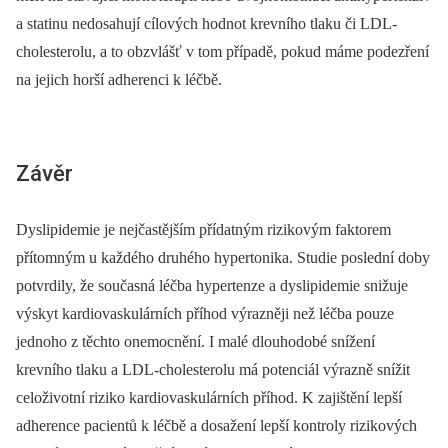
a statinu nedosahují cílových hodnot krevního tlaku či LDL-
cholesterolu, a to obzvlášť v tom případě, pokud máme podezření
na jejich horší adherenci k léčbě.
Závěr
Dyslipidemie je nejčastějším přídatným rizikovým faktorem
přítomným u každého druhého hypertonika. Studie poslední doby
potvrdily, že současná léčba hypertenze a dyslipidemie snižuje
výskyt kardiovaskulárních příhod výrazněji než léčba pouze
jednoho z těchto onemocnění. I malé dlouhodobé snížení
krevního tlaku a LDL-cholesterolu má potenciál výrazně snížit
celoživotní riziko kardiovaskulárních příhod. K zajištění lepší
adherence pacientů k léčbě a dosažení lepší kontroly rizikových