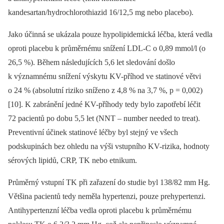
kandesartan/hydrochlorothiazid 16/12,5 mg nebo placebo).
Jako účinná se ukázala pouze hypolipidemická léčba, která vedla
oproti placebu k průměrnému snížení LDL-C o 0,89 mmol/l (o
26,5 %). Během následujících 5,6 let sledování došlo
k významnému snížení výskytu KV-příhod ve statinové větvi
o 24 % (absolutní riziko sníženo z 4,8 % na 3,7 %, p = 0,002)
[10]. K zabránění jedné KV-příhody tedy bylo zapotřebí léčit
72 pacientů po dobu 5,5 let (NNT –⁠ number needed to treat).
Preventivní účinek statinové léčby byl stejný ve všech
podskupinách bez ohledu na výši vstupního KV-rizika, hodnoty
sérových lipidů, CRP, TK nebo etnikum.
Průměrný vstupní TK při zařazení do studie byl 138/82 mm Hg.
Většina pacientů tedy neměla hypertenzi, pouze prehypertenzi.
Antihypertenzní léčba vedla oproti placebu k průměrnému