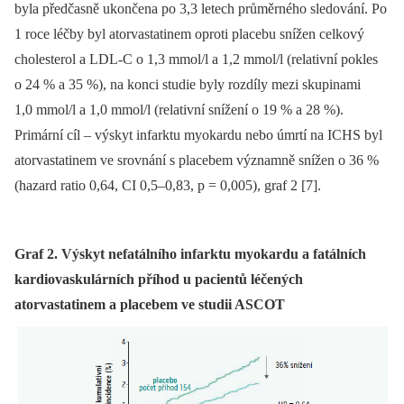
byla předčasně ukončena po 3,3 letech průměrného sledování. Po
1 roce léčby byl atorvastatinem oproti placebu snížen celkový
cholesterol a LDL-C o 1,3 mmol/l a 1,2 mmol/l (relativní pokles
o 24 % a 35 %), na konci studie byly rozdíly mezi skupinami
1,0 mmol/l a 1,0 mmol/l (relativní snížení o 19 % a 28 %).
Primární cíl –⁠ výskyt infarktu myokardu nebo úmrtí na ICHS byl
atorvastatinem ve srovnání s placebem významně snížen o 36 %
(hazard ratio 0,64, CI 0,5–0,83, p = 0,005), graf 2 [7].
Graf 2. Výskyt nefatálního infarktu myokardu a fatálních
kardiovaskulárních příhod u pacientů léčených
atorvastatinem a placebem ve studii ASCOT