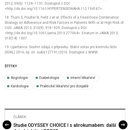
2012; 59(6): 1124–1131. Dostupné z DOI:
<http://dx.doi.org/10.1161/HYPERTENSIONAHA.112.194167>.
18. Thom S, Poulter N, Field J et al. Effects of a Fixed-Dose Combination
Strategy on Adherence and Risk Factors in Patients With or at High Risk of
CVD. JAMA 2013; 310(9): 918–929. Dostupné z DOI:
<http://dx.doi.org/10.1001/jama.2013.277064>. Erratum in JAMA 2013;
310(14): 1507.
19. Lipertance. Souhrn údajů o přípravku. Státní ústav pro kontrolu léčiv
(SÚKL) 2016; sp. zn. sukls127191/2016. Dostupné z WWW:
ŠTÍTKY
Angiologie
Diabetologie
Interní lékařství
Kardiologie
Praktické lékařství pro dospělé
ČLÁNEK
Studie ODYSSEY CHOICE I s alirokumabem: další