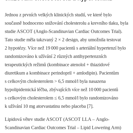
Jednou z prvních velkých klinických studií, ve které bylo
současně hodnoceno snižování cholesterolu a krevního tlaku, byla
studie ASCOT (Anglo-Scandinavian Cardiac Outcomes Trial).
Tato studie měla takzvaný 2 × 2 design, aby umožnila testovat
2 hypotézy. Více než 19 000 pacientů s arteriální hypertenzí bylo
randomizováno k užívání 2 různých antihypertenzních
terapeutických režimů (kombinace atenolol + thiazidové
diuretikum a kombinace perindopril + amlodipin). Pacientům
s celkovým cholesterolem > 6,5 mmol/l byla nasazena
hypolipidemická léčba, zbývajících více než 10 000 pacientů
s celkovým cholesterolem ≤ 6,5 mmol/l bylo randomizováno
k užívání 10 mg atorvastatinu nebo placeba [7].
Lipidová větev studie ASCOT (ASCOT LLA –⁠ Anglo-
Scandinavian Cardiac Outcomes Trial –⁠ Lipid Lowering Arm)