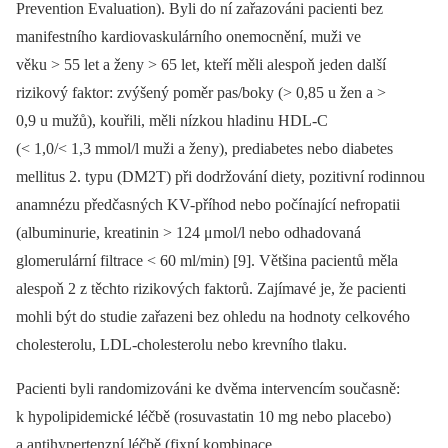
Prevention Evaluation). Byli do ní zařazováni pacienti bez
manifestního kardiovaskulárního onemocnění, muži ve
věku > 55 let a ženy > 65 let, kteří měli alespoň jeden další
rizikový faktor: zvýšený poměr pas/boky (> 0,85 u žen a >
0,9 u mužů), kouřili, měli nízkou hladinu HDL-C
(< 1,0/< 1,3 mmol/l muži a ženy), prediabetes nebo diabetes
mellitus 2. typu (DM2T) při dodržování diety, pozitivní rodinnou
anamnézu předčasných KV-příhod nebo počínající nefropatii
(albuminurie, kreatinin > 124 μmol/l nebo odhadovaná
glomerulární filtrace < 60 ml/min) [9]. Většina pacientů měla
alespoň 2 z těchto rizikových faktorů. Zajímavé je, že pacienti
mohli být do studie zařazeni bez ohledu na hodnoty celkového
cholesterolu, LDL-cholesterolu nebo krevního tlaku.
Pacienti byli randomizováni ke dvěma intervencím současně:
k hypolipidemické léčbě (rosuvastatin 10 mg nebo placebo)
a antihypertenzní léčbě (fixní kombinace