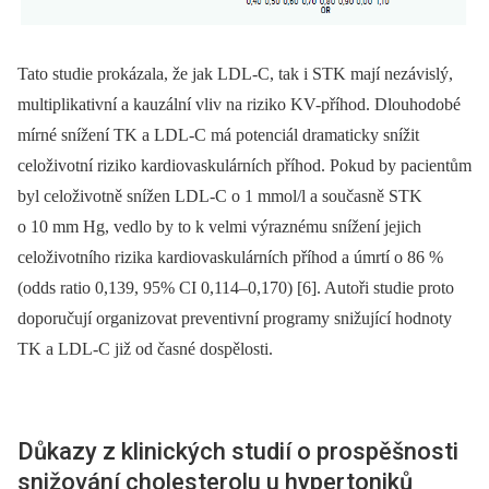
Tato studie prokázala, že jak LDL-C, tak i STK mají nezávislý,
multiplikativní a kauzální vliv na riziko KV-příhod. Dlouhodobé
mírné snížení TK a LDL-C má potenciál dramaticky snížit
celoživotní riziko kardiovaskulárních příhod. Pokud by pacientům
byl celoživotně snížen LDL-C o 1 mmol/l a současně STK
o 10 mm Hg, vedlo by to k velmi výraznému snížení jejich
celoživotního rizika kardiovaskulárních příhod a úmrtí o 86 %
(odds ratio 0,139, 95% CI 0,114–0,170) [6]. Autoři studie proto
doporučují organizovat preventivní programy snižující hodnoty
TK a LDL-C již od časné dospělosti.
Důkazy z klinických studií o prospěšnosti
snižování cholesterolu u hypertoniků