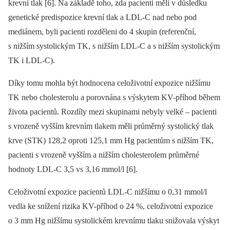
krevní tlak [6]. Na základě toho, zda pacienti měli v důsledku
genetické predispozice krevní tlak a LDL-C nad nebo pod
mediánem, byli pacienti rozděleni do 4 skupin (referenční,
s nižším systolickým TK, s nižším LDL-C a s nižším systolickým
TK i LDL-C).
Díky tomu mohla být hodnocena celoživotní expozice nižšímu
TK nebo cholesterolu a porovnána s výskytem KV-příhod během
života pacientů. Rozdíly mezi skupinami nebyly velké –⁠ pacienti
s vrozeně vyšším krevním tlakem měli průměrný systolický tlak
krve (STK) 128,2 oproti 125,1 mm Hg pacientům s nižším TK,
pacienti s vrozeně vyšším a nižším cholesterolem průměrné
hodnoty LDL-C 3,5 vs 3,16 mmol/l [6].
Celoživotní expozice pacientů LDL-C nižšímu o 0,31 mmol/l
vedla ke snížení rizika KV-příhod o 24 %, celoživotní expozice
o 3 mm Hg nižšímu systolickém krevnímu tlaku snižovala výskyt