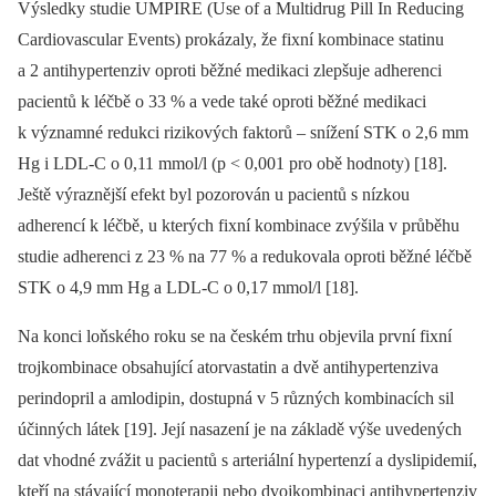
Výsledky studie UMPIRE (Use of a Multidrug Pill In Reducing
Cardiovascular Events) prokázaly, že fixní kombinace statinu
a 2 antihypertenziv oproti běžné medikaci zlepšuje adherenci
pacientů k léčbě o 33 % a vede také oproti běžné medikaci
k významné redukci rizikových faktorů –⁠ snížení STK o 2,6 mm
Hg i LDL-C o 0,11 mmol/l (p < 0,001 pro obě hodnoty) [18].
Ještě výraznější efekt byl pozorován u pacientů s nízkou
adherencí k léčbě, u kterých fixní kombinace zvýšila v průběhu
studie adherenci z 23 % na 77 % a redukovala oproti běžné léčbě
STK o 4,9 mm Hg a LDL-C o 0,17 mmol/l [18].
Na konci loňského roku se na českém trhu objevila první fixní
trojkombinace obsahující atorvastatin a dvě antihypertenziva
perindopril a amlodipin, dostupná v 5 různých kombinacích sil
účinných látek [19]. Její nasazení je na základě výše uvedených
dat vhodné zvážit u pacientů s arte­riální hypertenzí a dyslipidemií,
kteří na stávající monoterapii nebo dvojkombinaci antihypertenziv