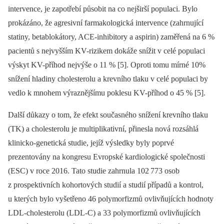
intervence, je zapotřebí působit na co nejširší populaci. Bylo
prokázáno, že agresivní farmakologická intervence (zahrnující
statiny, betablokátory, ACE-inhibitory a aspirin) zaměřená na 6 %
pacientů s nejvyšším KV-rizikem dokáže snížit v celé populaci
výskyt KV-příhod nejvýše o 11 % [5]. Oproti tomu mírné 10%
snížení hladiny cholesterolu a krevního tlaku v celé populaci by
vedlo k mnohem výraznějšímu poklesu KV-příhod o 45 % [5].
Další důkazy o tom, že efekt současného snížení krevního tlaku
(TK) a cholesterolu je multiplikativní, přinesla nová rozsáhlá
klinicko-genetická studie, jejíž výsledky byly poprvé
prezentovány na kongresu Evropské kardiologické společnosti
(ESC) v roce 2016. Tato studie zahrnula 102 773 osob
z prospektivních kohortových studií a studií případů a kontrol,
u kterých bylo vyšetřeno 46 polymorfizmů ovlivňujících hodnoty
LDL-cholesterolu (LDL-C) a 33 polymorfizmů ovlivňujících