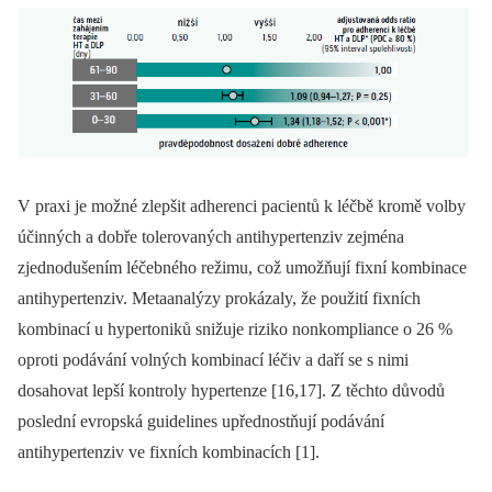
V praxi je možné zlepšit adherenci pacientů k léčbě kromě volby
účinných a dobře tolerovaných antihypertenziv zejména
zjednodušením léčebného režimu, což umožňují fixní kombinace
antihypertenziv. Metaanalýzy prokázaly, že použití fixních
kombinací u hypertoniků snižuje riziko nonkompliance o 26 %
oproti podávání volných kombinací léčiv a daří se s nimi
dosahovat lepší kontroly hypertenze [16,17]. Z těchto důvodů
poslední evropská guidelines upřednostňují podávání
antihypertenziv ve fixních kombinacích [1].