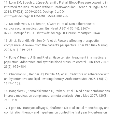
11. Lonn EM, Bosch J, López-Jaramillo P et al. Blood-Pressure Lowering in
Intermediate-Risk Persons without Cardiovascular Disease. N Engl J Med
2016; 374(21): 2009–2020. Dostupné z DOI:
<http://dx.doi.org/10.1056/NEJMoa1600175>.
12. Kolandaivelu K, Leiden BB, O’Gara PT et al. Non-adherence to
cardiovascular medications. Eur Heart J 2014; 35(46): 3267–
3276. Dostupné z DOI: <http://dx.doi.org/10.1093/eurheartj/ehu364>.
13. Jin J, Sklar GE, Min Sen Oh V et al. Factors affecting therapeutic
compliance: A review from the patient’s perspective. Ther Clin Risk Manag
2008; 4(1): 269–286.
14. Fung V, Huang J, Brand R et al. Hypertension treatment in a medicare
population: Adherence and systolic blood pressure control. Clin Ther 2007;
29(5): 972–984.
15. Chapman RH, Benner JS, Petrilla AA, et al. Predictors of adherence with
antihypertensive and lipid-lowering therapy. Arch Intern Med 2005; 165(10):
1147–1152.
16. Bangalore S, Kamalakkannan G, Parkar S et al. Fixed-dose combinations
improve medication compliance: a meta-analysis. Am J Med 2007; 120(8):
713–719.
17. Egan BM, Bandyopadhyay D, Shaftman SR et al. Initial monotherapy and
combination therapy and hypertension control the first year. Hypertension