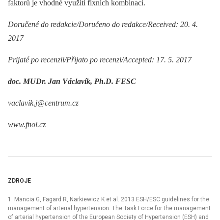
faktorů je vhodné využití fixních kombinací.
Doručené do redakcie/Doručeno do redakce/Received: 20. 4.
2017
Prijaté po recenzii/Přijato po recenzi/Accepted: 17. 5. 2017
doc. MUDr. Jan Václavík, Ph.D. FESC
vaclavik.j@centrum.cz
www.fnol.cz
ZDROJE
1. Mancia G, Fagard R, Narkiewicz K et al. 2013 ESH/ESC guidelines for the
management of arterial hypertension: The Task Force for the management
of arterial hypertension of the European Society of Hypertension (ESH) and