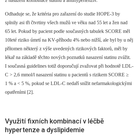
z nasazení kombinace statinu a antihypertenziv.
Odhaduje se, že kritéria pro zařazení do studie HOPE-3 by
splnily asi tři čtvrtiny všech mužů ve věku nad 55 let a žen nad
65 let. Pokud by pacient podle současných tabulek SCORE měl
10leté riziko úmrtí na KV-příhodu 4% nebo nižší, ale byl by u něj
přítomen některý z výše uvedených rizikových faktorů, měl by
lékař na základě těchto nových poznatků nasazení statinu zvážit.
I současná guidelines totiž doporučují zvažovat při hodnotě LDL-
C > 2,6 mmol/l nasazení statinu u pacientů s rizikem SCORE ≥
1 % a < 5 %, pokud se LDL-C nedaří snížit nefarmakologickými
opatřeními [2].
Využití fixních kombinací v léčbě
hypertenze a dyslipidemie