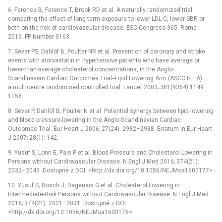
6. Ference B, Ference T, Brook RD et al. A naturally randomized trial
comparing the effect of long-term exposure to lower LDL-C, lower SBP, or
both on the risk of cardiovascular disease. ESC Congress 365. Rome
2016. FP Number 3163.
7. Sever PS, Dahlöf B, Poulter NR et al. Prevention of coronary and stroke
events with atorvastatin in hypertensive patients who have average or
lower-than-average cholesterol concentrations, in the Anglo-
Scandinavian Cardiac Outcomes Trial--Lipid Lowering Arm (ASCOT-LLA):
a multicentre randomised controlled trial. Lancet 2003; 361(9364):1149–
1158.
8. Sever P, Dahlöf B, Poulter N et al. Potential synergy between lipid-lowering
and blood-pressure-lowering in the Anglo-Scandinavian Cardiac
Outcomes Trial. Eur Heart J 2006; 27(24): 2982–2988. Erratum in Eur Heart
J 2007; 28(1): 142.
9. Yusuf S, Lonn E, Pais P et al. Blood-Pressure and Cholesterol Lowering in
Persons without Cardiovascular Disease. N Engl J Med 2016; 374(21):
2032–2043. Dostupné z DOI: <http://dx.doi.org/10.1056/NEJMoa1600177>.
10. Yusuf S, Bosch J, Dagenais G et al. Cholesterol Lowering in
Intermediate-Risk Persons without Cardiovascular Disease. N Engl J Med
2016; 374(21): 2021–2031. Dostupné z DOI:
<http://dx.doi.org/10.1056/NEJMoa1600176>.