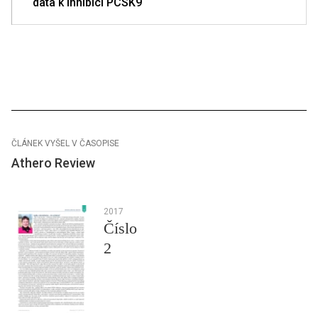
data k inhibici PCSK9
ČLÁNEK VYŠEL V ČASOPISE
Athero Review
2017
Číslo
2