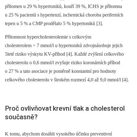
přítomen u 29 % hypertoniků, kouří 39 %, ICHS je přítomna
u 25 % pacientů s hypertenzí, ischemická choroba periferních
tepen u 5 % a CMP prodělalo 5 % hypertoniků [3].
Přítomnost hypercholesterolemie s celkovým
cholesterolem > 7 mmol/l u hypertoniků zdvojnásobuje jejich
5leté riziko výskytu KV-příhod [4]. Každé zvýšení celkového
cholesterolu o 0,6 mmol/l zvyšuje riziko koronárních příhod
o 27 % a tato asociace je poměrně konstantní pro hodnoty
celkového cholesterolu v širokém rozmezí 4,0 až 9,0 mmol/l [4].
Proč ovlivňovat krevní tlak a cholesterol
současně?
K tomu, abychom dosáhli vysokého účinku preventivní