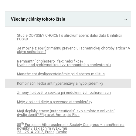
Všechny články tohoto čísla
Studie ODYSSEY CHOICE I s alirokumabem: další data k inhibici
PCSK9
Je možné zlepšiť primárnu prevenciu ischemickej choroby srdca? A
akým spôsobom?
Remnantní cholesterol: fakt nebo fikce?
Úvaha nad problematikou tzv. remnantního cholesterolu
Manažment dyslipoproteinémie pri diabetes mellitus
Kombinační léčba antihypertenzivy a hypolipidemiky
Zmeny lipidového spektra pri endokrinných ochoreniach
Mýty v oblasti diety a prevence aterosklerózy
Mají doplňky stravy (nutriceuticals) svoje místo v ovlivnění
dyslipidemií? Přípravek Armolipid Plus
th
85
European Atherosclerosis Society Congress – zaměření na
novinky v základním výzkumu
23.–26. 4. 2017, Praha, Česko