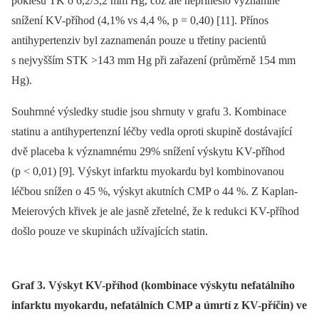
poklesu TK o 6,2/3,2 mm Hg, což ale nepřineslo významné
snížení KV-příhod (4,1% vs 4,4 %, p = 0,40) [11]. Přínos
antihypertenziv byl zaznamenán pouze u třetiny pacientů
s nejvyšším STK >143 mm Hg při zařazení (průměrně 154 mm
Hg).
Souhrnné výsledky studie jsou shrnuty v grafu 3. Kombinace
statinu a antihypertenzní léčby vedla oproti skupině dostávající
dvě placeba k významnému 29% snížení výskytu KV-příhod
(p < 0,01) [9]. Výskyt infarktu myokardu byl kombinovanou
léčbou snížen o 45 %, výskyt akutních CMP o 44 %. Z Kaplan-
Meierových křivek je ale jasně zřetelné, že k redukci KV-příhod
došlo pouze ve skupinách užívajících statin.
Graf 3. Výskyt KV-příhod (kombinace výskytu nefatálního
infarktu myokardu, nefatálních CMP a úmrtí z KV-příčin) ve