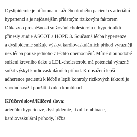
Dyslipidemie je přítomna u každého druhého pacienta s arteriální
hypertenzí a je nejčastějším přídatným rizikovým faktorem.
Důkazy o prospěšnosti snižování cholesterolu u hypertoniků
přinesly studie ASCOT a HOPE-3. Současná léčba hypertenze
a dyslipidemie snižuje výskyt kardiovaskulárních příhod výrazněji
než léčba pouze jednoho z těchto onemocnění. Mírné dlouhodobé
snížení krevního tlaku a LDL-cholesterolu má potenciál výrazně
snížit výskyt kardiovaskulárních příhod. K dosažení lepší
adherence pacientů k léčbě a lepší kontroly rizikových faktorů je
vhodné zvážit použití fixních kombinací.
Kľúčové slová/Klíčová slova:
arteriální hypertenze, dyslipidemie, fixní kombinace,
kardiovaskulární příhody, léčba