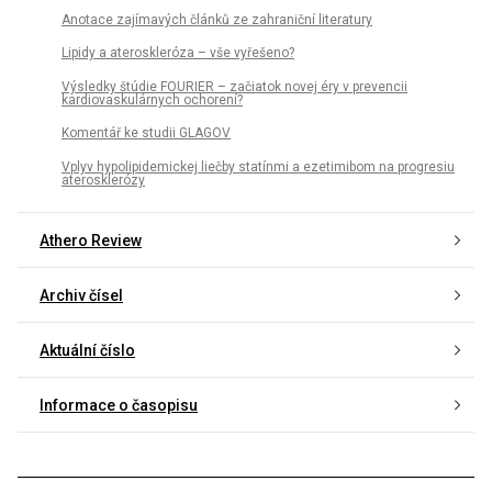
Anotace zajímavých článků ze zahraniční literatury
Lipidy a ateroskleróza – vše vyřešeno?
Výsledky štúdie FOURIER – začiatok novej éry v prevencii
kardiovaskulárnych ochorení?
Komentář ke studii GLAGOV
Vplyv hypolipidemickej liečby statínmi a ezetimibom na progresiu
aterosklerózy
Athero Review
Archiv čísel
Aktuální číslo
Informace o časopisu