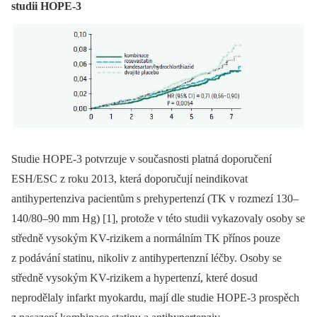
studii HOPE-3
Studie HOPE-3 potvrzuje v současnosti platná doporučení
ESH/ESC z roku 2013, která doporučují neindikovat
antihypertenziva pacientům s prehypertenzí (TK v rozmezí 130–
140/80–90 mm Hg) [1], protože v této studii vykazovaly osoby se
středně vysokým KV-rizikem a normálním TK přínos pouze
z podávání statinu, nikoliv z antihypertenzní léčby. Osoby se
středně vysokým KV-rizikem a hypertenzí, které dosud
neprodělaly infarkt myokardu, mají dle studie HOPE-3 prospěch