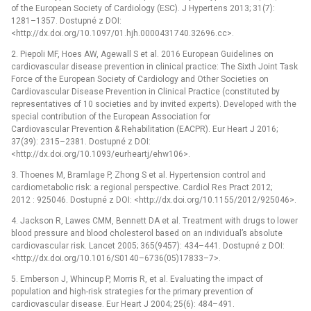
of the European Society of Cardiology (ESC). J Hypertens 2013; 31(7):
1281–1357. Dostupné z DOI:
<http://dx.doi.org/10.1097/01.hjh.0000431740.32696.cc>.
2. Piepoli MF, Hoes AW, Agewall S et al. 2016 European Guidelines on
cardiovascular disease prevention in clinical practice: The Sixth Joint Task
Force of the European Society of Cardiology and Other Societies on
Cardiovascular Disease Prevention in Clinical Practice (constituted by
representatives of 10 societies and by invited experts). Developed with the
special contribution of the European Association for
Cardiovascular Prevention & Rehabilitation (EACPR). Eur Heart J 2016;
37(39): 2315–2381. Dostupné z DOI:
<http://dx.doi.org/10.1093/eurheartj/ehw106>.
3. Thoenes M, Bramlage P, Zhong S et al. Hypertension control and
cardiometabolic risk: a regional perspective. Cardiol Res Pract 2012;
2012 : 925046. Dostupné z DOI: <http://dx.doi.org/10.1155/2012/925046>.
4. Jackson R, Lawes CMM, Bennett DA et al. Treatment with drugs to lower
blood pressure and blood cholesterol based on an individual’s absolute
cardiovascular risk. Lancet 2005; 365(9457): 434–441. Dostupné z DOI:
<http://dx.doi.org/10.1016/S0140–6736(05)17833–7>.
5. Emberson J, Whincup P, Morris R, et al. Evaluating the impact of
population and high-risk strategies for the primary prevention of
cardiovascular disease. Eur Heart J 2004; 25(6): 484–491.