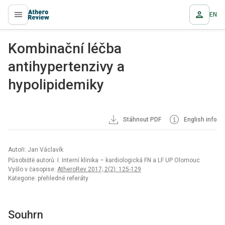
EN
proLékaře.cz
Kombinační léčba
antihypertenzivy a
hypolipidemiky
Stáhnout PDF
English info
Autoři: Jan Václavík
Působiště autorů: I. Interní klinika – kardiologická FN a LF UP Olomouc
Vyšlo v časopise:
AtheroRev 2017; 2(2): 125-129
Kategorie: přehledné referáty
Souhrn