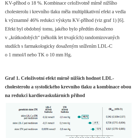
KV-příhod o 18 %. Kombinace celoživotně mírně nižšího
cholesterolu i krevního tlaku měla multiplikativní efekt a vedla
k významné 46% redukci výskytu KV-příhod (viz graf 1) [6].
Efekt byl obdobný tomu, jakého bylo předtím dosaženo
v „krátkodobých“ (několik let trvajících) randomizovaných
studiích s farmakologicky dosaženým snížením LDL-C
o 1 mmol/l nebo TK o 10 mm Hg.
Graf 1. Celoživotní efekt mírně nižších hodnot LDL-
cholesterolu a systolického krevního tlaku a kombinace obou
na redukci kardiovaskulárních příhod