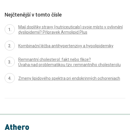
Nejčtenější v tomto čísle
Mají doplňky stravy (nutriceuticals) svoje místo v ovlivnění
dyslipidemií? Přípravek Armolipid Plus
Kombinační léčba antihypertenzivy a hypolipidemiky
Remnantní cholesterol: fakt nebo fikce?
Úvaha nad problematikou tzv. remnantního cholesterolu
Zmeny lipidového spektra pri endokrinných ochoreniach