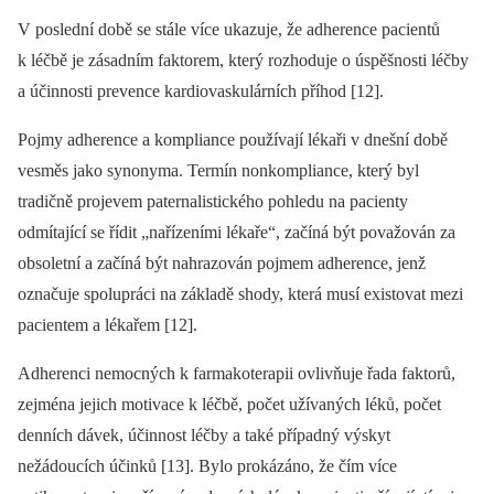
V poslední době se stále více ukazuje, že adherence pacientů
k léčbě je zásadním faktorem, který rozhoduje o úspěšnosti léčby
a účinnosti prevence kardiovaskulárních příhod [12].
Pojmy adherence a kompliance používají lékaři v dnešní době
vesměs jako synonyma. Termín nonkompliance, který byl
tradičně projevem paternalistického pohledu na pacienty
odmítající se řídit „nařízeními lékaře“, začíná být považován za
obsoletní a začíná být nahrazován pojmem adherence, jenž
označuje spolupráci na základě shody, která musí existovat mezi
pacientem a lékařem [12].
Adherenci nemocných k farmakoterapii ovlivňuje řada faktorů,
zejména jejich motivace k léčbě, počet užívaných léků, počet
denních dávek, účinnost léčby a také případný výskyt
nežádoucích účinků [13]. Bylo prokázáno, že čím více