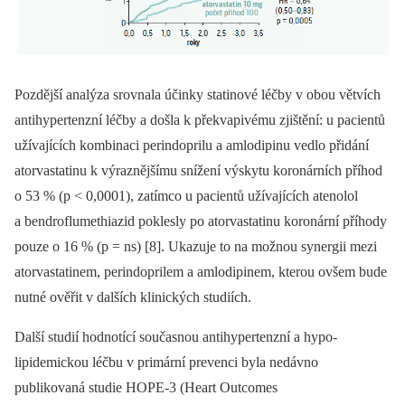
Pozdější analýza srovnala účinky statinové léčby v obou větvích
antihypertenzní léčby a došla k překvapivému zjištění: u pacientů
užívajících kombinaci perindoprilu a amlodipinu vedlo přidání
atorvastatinu k výraznějšímu snížení výskytu koronárních příhod
o 53 % (p < 0,0001), zatímco u pacientů užívajících atenolol
a bendroflumethiazid poklesly po atorvastatinu koronární příhody
pouze o 16 % (p = ns) [8]. Ukazuje to na možnou synergii mezi
atorvastatinem, perindoprilem a amlodipinem, kterou ovšem bude
nutné ověřit v dalších klinických studiích.
Další studií hodnotící současnou antihypertenzní a hypo­
lipidemickou léčbu v primární prevenci byla nedávno
publikovaná studie HOPE-3 (Heart Outcomes