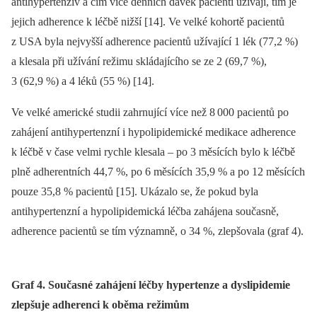
antihypertenziv a čím více denních dávek pacienti užívají, tím je
jejich adherence k léčbě nižší [14]. Ve velké kohortě pacientů
z USA byla nejvyšší adherence pacientů užívající 1 lék (77,2 %)
a klesala při užívání režimu skládajícího se ze 2 (69,7 %),
3 (62,9 %) a 4 léků (55 %) [14].
Ve velké americké studii zahrnující více než 8 000 pacientů po
zahájení antihypertenzní i hypolipidemické medikace adherence
k léčbě v čase velmi rychle klesala –⁠ po 3 měsících bylo k léčbě
plně adherentních 44,7 %, po 6 měsících 35,9 % a po 12 měsících
pouze 35,8 % pacientů [15]. Ukázalo se, že pokud byla
antihypertenzní a hypolipidemická léčba zahájena současně,
adherence pacientů se tím významně, o 34 %, zlepšovala (graf 4).
Graf 4. Současné zahájení léčby hypertenze a dyslipidemie
zlepšuje adherenci k oběma režimům