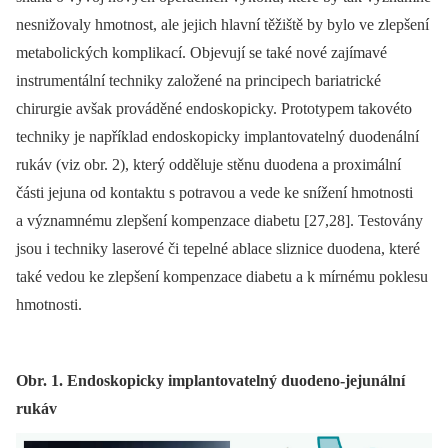
nesnižovaly hmotnost, ale jejich hlavní těžiště by bylo ve zlepšení
metabolických komplikací. Objevují se také nové zajímavé
instrumentální techniky založené na principech bariatrické
chirurgie avšak prováděné endoskopicky. Prototypem takovéto
techniky je například endoskopicky implantovatelný duodenální
rukáv (viz obr. 2), který odděluje stěnu duodena a proximální
části jejuna od kontaktu s potravou a vede ke snížení hmotnosti
a významnému zlepšení kompenzace diabetu [27,28]. Testovány
jsou i techniky laserové či tepelné ablace sliznice duodena, které
také vedou ke zlepšení kompenzace diabetu a k mírnému poklesu
hmotnosti.
Obr. 1. Endoskopicky implantovatelný duodeno-jejunální
rukáv