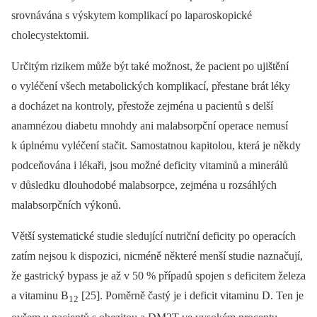
srovnávána s výskytem komplikací po laparoskopické
cholecystektomii.
Určitým rizikem může být také možnost, že pacient po ujištění
o vyléčení všech metabolických komplikací, přestane brát léky
a docházet na kontroly, přestože zejména u pacientů s delší
anamnézou diabetu mnohdy ani malabsorpční operace nemusí
k úplnému vyléčení stačit. Samostatnou kapitolou, která je někdy
podceňována i lékaři, jsou možné deficity vitaminů a minerálů
v důsledku dlouhodobé malabsorpce, zejména u rozsáhlých
malabsorpčních výkonů.
Větší systematické studie sledující nutriční deficity po operacích
zatím nejsou k dispozici, nicméně některé menší studie naznačují,
že gastrický bypass je až v 50 % případů spojen s deficitem železa
a vitaminu B
[25]. Poměrně častý je i deficit vitaminu D. Ten je
12