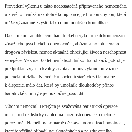
Provedení výkonu u takto nedostatečně připraveného nemocného,
u kterého není záruka dobré kompliance, je hrubou chybou, která
může významně zvýšit riziko dlouho­dobých komplikací.
Dalšími kontraindikacemi bariatrického výkonu je dekom­penzace
závažného psychického onemocnění, abúzus alkoholu a/nebo
drogová závislost, nemoc aktuálně ohrožující život a neschopnost
sebepéče. Věk nad 60 let není absolutní kontraindikací, pokud je
předpoklad zvýšení kvality života a přínos výkonu převažuje
potenciální rizika. Nicméně u pacientů starších 60 let máme
k dispozici málo dat, která by umožnila dlouhodobý přínos
bariatrické chirurgie jednoznačně posoudit.
Všichni nemocní, u kterých je zvažována bariatrická operace,
musejí mít realistický náhled na možnosti operace a metodě
porozumět. Neměli by primárně očekávat normalizaci hmotnosti,
které je většině případů neuskutečnitelná a ze zdravotního