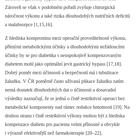
Zároveň se však v podobném pořadí zvyšuje chirurgická
náročnost výkonu a také rizika dlouhodobých nutričních deficitů
a malabsorpce [1,15,16].
Z hlediska kompromisu mezi operační proveditelností výkonu,
přímými metabolickými účinky a dlouhodobými nežádoucími
účinky by se pro diabetika s neuspokojivě kompenzovaným
diabetem mohl jako optimální jevit gastrický bypass [17,18].
Dobrý poměr mezi účinností a bezpečností má i tubulizace
žaludku. V ČR poměrně často užívaná plikace žaludku zatím
nemá dostatek dlouhodobých dat o účinnosti a dosavadní
výsledky naznačují, že se jedná o čistě restriktivní operaci bez
metabolické komponenty nad rámec redukce hmotnosti [19]. Na
druhou stranu i čistě restriktivní výkony mohou být z hlediska
kompenzace diabetu pro pacienta velmi přínosné a obvykle
i výrazně efektivnější než farmakoterapie [20–22].