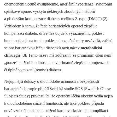
onemocnění včetně dyslipidemie, arteriální hypertenze, syndromu
spánkové apnoe, výskytu některých zhoubných nádorů
a především kompenzace diabetes mellitus 2. typu (DM2T) [2].
Vzhledem k tomu, že řada bariatrických operací zlepšuje
kompenzaci diabetu, dříve než dojde k výraznějšímu poklesu
hmotnosti, a je na tomto poklesu do značné míry nezávislá, začíná
se pro bariatrickou léčbu diabetiků razit název
meta­bolická
chirurgie [3]
. Tento název má zdůraznit, že primárním cílen není
„pouze“ snížení hmotnosti, ale v primárně zlepšení kompenzace
či úplné vymizení (remise) diabetu.
Nejúplnější důkazy o dlouhodobé účinnosti a bezpečnosti
bariatrické chirurgie přináší švédská studie SOS (Swedish Obese
Subjects Study) prokazující, že operační léčba obezity vedla nejen
k dlouhodobému snížení hmotnosti, ale také poklesu případů
nově vzniklého diabetu, snížení kardiovaskulárních komplikací