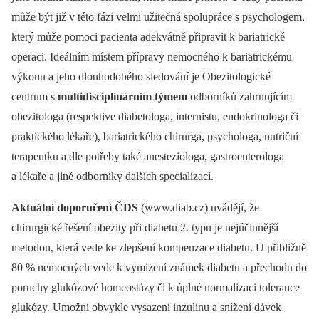
může být již v této fázi velmi užitečná spolupráce s psychologem,
který může pomoci pacienta adekvátně připravit k bariatrické
operaci. Ideálním místem přípravy nemocného k bariatrickému
výkonu a jeho dlouhodobého sledování je Obezitologické
centrum s
multidisciplinárním týmem
odborníků zahrnujícím
obezitologa (respektive diabetologa, internistu, endokrinologa či
praktického lékaře), bariatrického chirurga, psychologa, nutriční
terapeutku a dle potřeby také anesteziologa, gastroenterologa
a lékaře a jiné odborníky dalších specializací.
Aktuální doporučení ČDS
(www.diab.cz) uvádějí, že
chirurgické řešení obezity při diabetu 2. typu je nejúčinnější
metodou, která vede ke zlepšení kompenzace diabetu. U přibližně
80 % nemocných vede k vymizení známek diabetu a přechodu do
poruchy glukózové homeostázy či k úplné normalizaci tolerance
glukózy. Umožní obvykle vysazení inzulinu a snížení dávek