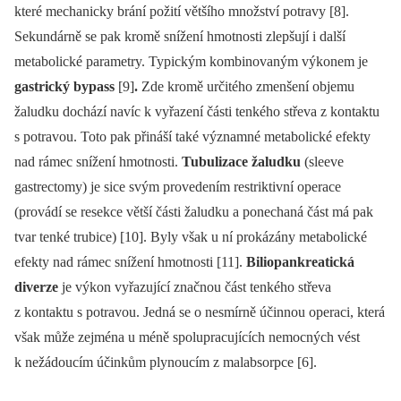
které mechanicky brání požití většího množství potravy [8].
Sekundárně se pak kromě snížení hmotnosti zlepšují i další
metabolické parametry. Typickým kombinovaným výkonem je
gastrický bypass
[9]
.
Zde kromě určitého zmenšení objemu
žaludku dochází navíc k vyřazení části tenkého střeva z kontaktu
s potravou. Toto pak přináší také významné metabolické efekty
nad rámec snížení hmotnosti.
Tubulizace žaludku
(sleeve
gastrectomy) je sice svým provedením restriktivní operace
(provádí se resekce větší části žaludku a ponechaná část má pak
tvar tenké trubice) [10]. Byly však u ní prokázány metabolické
efekty nad rámec snížení hmotnosti [11].
Biliopankreatická
diverze
je výkon vyřazující značnou část tenkého střeva
z kontaktu s potravou. Jedná se o nesmírně účinnou operaci, která
však může zejména u méně spolupracujících nemocných vést
k nežádoucím účinkům plynoucím z malabsorpce [6].