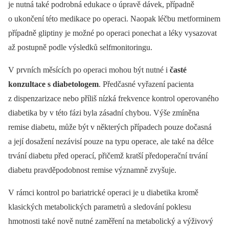
je nutná také podrobná edukace o úpravě dávek, případně
o ukončení této medikace po operaci. Naopak léčbu metforminem
případně gliptiny je možné po operaci ponechat a léky vysazovat
až postupně podle výsledků selfmonitoringu.
V prvních měsících po operaci mohou být nutné i
časté
konzultace s diabetologem
. Předčasné vyřazení pacienta
z dispenzarizace nebo příliš nízká frekvence kontrol operovaného
diabetika by v této fázi byla zásadní chybou. Výše zmíněna
remise diabetu, může být v některých případech pouze dočasná
a její dosažení nezávisí pouze na typu operace, ale také na délce
trvání diabetu před operací, přičemž kratší předoperační trvání
diabetu pravděpodobnost remise významně zvyšuje.
V rámci kontrol po bariatrické operaci je u diabetika kromě
klasických metabolických parametrů a sledování poklesu
hmotnosti také nově nutné zaměření na metabolický a výživový