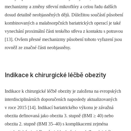
mechanizmy a změny střevní mikroflóry a celou řadu dalších
dosud detailně neobjasněných dějů. Důležitou součástí působení
kombinovaných a malabsorpčních bar­iatrických operací je také
vynechání proximální části tenkého střeva z kontaktu s potravou
[13]. Ovšem přesné mechanizmy působení tohoto vyřazení jsou
rovněž ze značné části neobjasněny.
Indikace k chirurgické léčbě obezity
Indikace k chirurgické léčbě obezity je založena na evropských
interdisciplinárních doporučeních naposledy aktualizovaných
v roce 2015 [14]. Indikací bariatrického výkonu je závažná
obezita definovaná jako obezita 3. stupně (BMI ≥ 40) nebo
obezita 2. stupně (BMI 35–40) s komplikacemi zejména