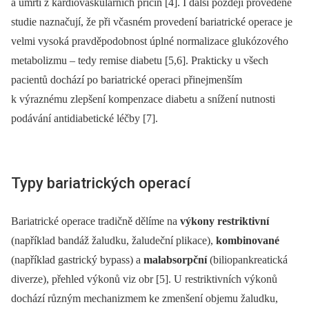
a úmrtí z kardiovaskulárních příčin [4]. I další později provedené
studie naznačují, že při včasném provedení bariatrické operace je
velmi vysoká pravděpodobnost úplné normalizace glukózového
metabolizmu –⁠ tedy remise diabetu [5,6]. Prakticky u všech
pacientů dochází po bariatrické operaci přinejmenším
k výraznému zlepšení kompenzace diabetu a snížení nutnosti
podávání antidiabetické léčby [7].
Typy bariatrických operací
Bariatrické operace tradičně dělíme na
výkony restriktivní
(například bandáž žaludku, žaludeční plikace),
kombinované
(například gastrický bypass) a
malabsorpční
(biliopankreatická
diverze), přehled výkonů viz obr [5]. U restriktivních výkonů
dochází různým mechanizmem ke zmenšení objemu žaludku,