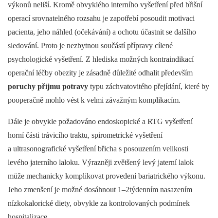
výkonů neliší. Kromě obvyklého interního vyšetření před břišní
operací srovnatelného rozsahu je zapotřebí posoudit motivaci
pacienta, jeho náhled (očekávání) a ochotu účastnit se dalšího
sledování. Proto je nezbytnou součástí přípravy cílené
psychologické vyšetření. Z hlediska možných kontraindikací
operační léčby obezity je zásadně důležité odhalit především
poruchy příjmu potravy
typu záchvatovitého přejídání, které by
pooperačně mohlo vést k velmi závažným komplikacím.
Dále je obvykle požadováno endoskopické a RTG vyšetření
horní části trávicího traktu, spirometrické vyšetření
a ultrasonografické vyšetření břicha s posouzením velikosti
levého jaterního laloku. Výrazněji zvětšený levý jaterní lalok
může mechanicky komplikovat provedení bar­iatrického výkonu.
Jeho zmenšení je možné dosáhnout 1–2týdenním nasazením
nízkokalorické diety, obvykle za kontrolovaných podmínek
hospitalizace.