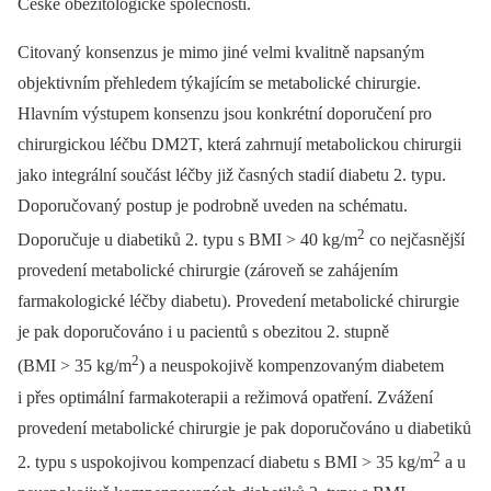
České obezitologické společnosti.
Citovaný konsenzus je mimo jiné velmi kvalitně napsaným
objektivním přehledem týkajícím se metabolické chirurgie.
Hlavním výstupem konsenzu jsou konkrétní doporučení pro
chirurgickou léčbu DM2T, která zahrnují metabolickou chirurgii
jako integrální součást léčby již časných stadií diabetu 2. typu.
Doporučovaný postup je podrobně uveden na schématu.
2
Doporučuje u diabetiků 2. typu s BMI > 40 kg/m
co nejčasnější
provedení metabolické chirurgie (zároveň se zahájením
farmakologické léčby diabetu). Provedení metabolické chirurgie
je pak doporučováno i u pacientů s obezitou 2. stupně
2
(BMI > 35 kg/m
) a neuspokojivě kompenzovaným diabetem
i přes optimální farmakoterapii a režimová opatření. Zvážení
provedení metabolické chirurgie je pak doporučováno u diabetiků
2
2. typu s uspokojivou kompenzací diabetu s BMI > 35 kg/m
a u