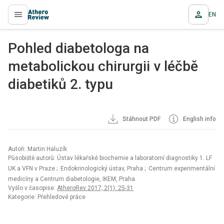
EN
proLékaře.cz
Pohled diabetologa na
metabolickou chirurgii v léčbě
diabetiků 2. typu
Stáhnout PDF
English info
Autoři: Martin Haluzík
Působiště autorů: Ústav lékařské biochemie a laboratorní diagnostiky 1. LF
UK a VFN v Praze
; Endokrinologický ústav, Praha
; Centrum experimentální
medicíny a Centrum diabetologie, IKEM, Praha
Vyšlo v časopise:
AtheroRev 2017; 2(1): 25-31
Kategorie: Přehledové práce