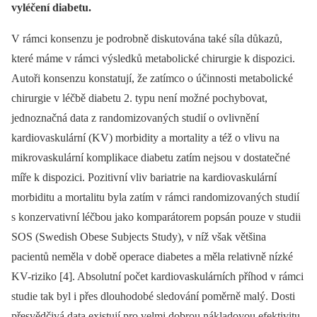
vyléčení diabetu.
V rámci konsenzu je podrobně diskutována také síla důkazů,
které máme v rámci výsledků metabolické chirurgie k dispozici.
Autoři konsenzu konstatují, že zatímco o účinnosti metabolické
chirurgie v léčbě diabetu 2. typu není možné pochybovat,
jednoznačná data z randomizovaných studií o ovlivnění
kardiovaskulární (KV) morbidity a mortality a též o vlivu na
mikrovaskulární komplikace diabetu zatím nejsou v dostatečné
míře k dispozici. Pozitivní vliv bariatrie na kardiovaskulární
morbiditu a mortalitu byla zatím v rámci randomizovaných studií
s konzervativní léčbou jako komparátorem popsán pouze v studii
SOS (Swedish Obese Subjects Study), v níž však většina
pacientů neměla v době operace diabetes a měla relativně nízké
KV-riziko [4]. Absolutní počet kardiovaskulárních příhod v rámci
studie tak byl i přes dlouhodobé sledování poměrně malý. Dosti
přesvědčivá data existují pro velmi dobrou nákladovou efektivitu