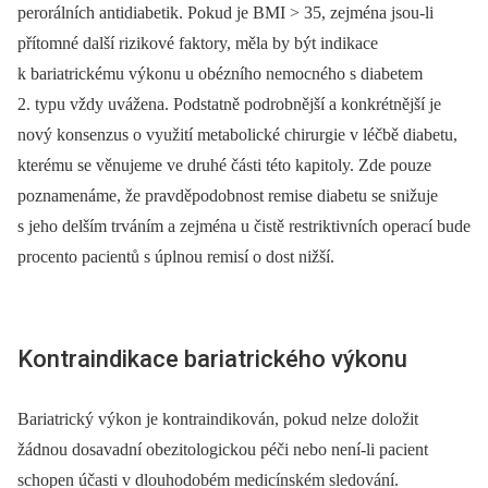
perorálních antidiabetik. Pokud je BMI > 35, zejména jsou-li
přítomné další rizikové faktory, měla by být indikace
k bariatrickému výkonu u obézního nemocného s diabetem
2. typu vždy uvážena. Podstatně podrobnější a konkrétnější je
nový konsenzus o využití metabolické chirurgie v léčbě diabetu,
kterému se věnujeme ve druhé části této kapitoly. Zde pouze
poznamenáme, že pravděpodobnost remise diabetu se snižuje
s jeho delším trváním a zejména u čistě restriktivních operací bude
procento pacientů s úplnou remisí o dost nižší.
Kontraindikace bariatrického výkonu
Bariatrický výkon je kontraindikován, pokud nelze doložit
žádnou dosavadní obezitologickou péči nebo není-li pacient
schopen účasti v dlouhodobém medicínském sledování.