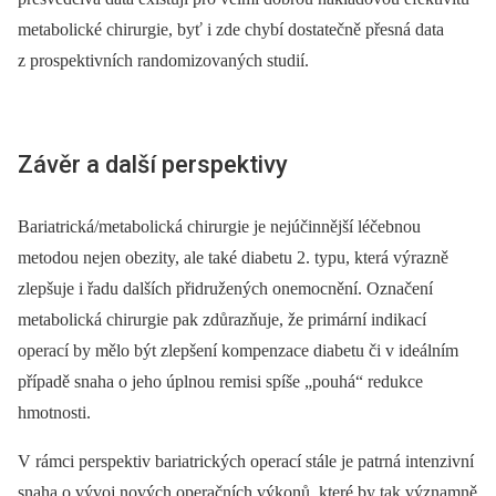
metabolické chirurgie, byť i zde chybí dostatečně přesná data
z prospektivních randomizovaných studií.
Závěr a další perspektivy
Bariatrická/metabolická chirurgie je nejúčinnější léčebnou
metodou nejen obezity, ale také diabetu 2. typu, která výrazně
zlepšuje i řadu dalších přidružených onemocnění. Označení
metabolická chirurgie pak zdůrazňuje, že primární indikací
operací by mělo být zlepšení kompenzace diabetu či v ideálním
případě snaha o jeho úplnou remisi spíše „pouhá“ redukce
hmotnosti.
V rámci perspektiv bariatrických operací stále je patrná intenzivní
snaha o vývoj nových operačních výkonů, které by tak významně