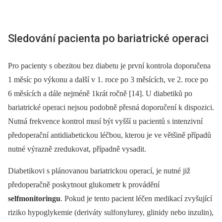
Sledování pacienta po bariatrické operaci
Pro pacienty s obezitou bez diabetu je první kontrola doporučena
1 měsíc po výkonu a další v 1. roce po 3 měsících, ve 2. roce po
6 měsících a dále nejméně 1krát ročně [14]. U diabetiků po
bariatrické operaci nejsou podobně přesná doporučení k dispozici.
Nutná frekvence kontrol musí být vyšší u pacientů s intenzivní
předoperační anti­diabetickou léčbou, kterou je ve většině případů
nutné výrazně zredukovat, případně vysadit.
Diabetikovi s plánovanou bariatrickou operací, je nutné již
předoperačně poskytnout glukometr k provádění
selfmonitoringu
. Pokud je tento pacient léčen medikací zvyšující
riziko hypoglykemie (deriváty sulfonylurey, glinidy nebo inzulin),