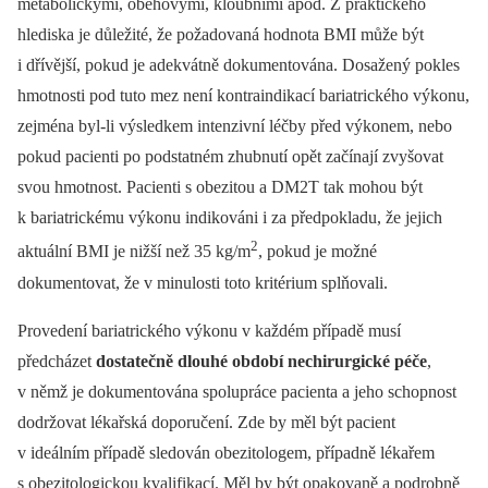
metabolickými, oběhovými, kloubními apod. Z praktického
hlediska je důležité, že požadovaná hodnota BMI může být
i dřívější, pokud je adekvátně dokumentována. Dosažený pokles
hmotnosti pod tuto mez není kontraindikací bariatrického výkonu,
zejména byl-li výsledkem intenzivní léčby před výkonem, nebo
pokud pacienti po podstatném zhubnutí opět začínají zvyšovat
svou hmotnost. Pacienti s obezitou a DM2T tak mohou být
k bariatrickému výkonu indikováni i za předpokladu, že jejich
2
aktuální BMI je nižší než 35 kg/m
, pokud je možné
dokumentovat, že v minulosti toto kritérium splňovali.
Provedení bariatrického výkonu v každém případě musí
předcházet
dostatečně dlouhé období nechirurgické péče
,
v němž je dokumentována spolupráce pacienta a jeho schopnost
dodržovat lékařská doporučení. Zde by měl být pacient
v ideálním případě sledován obezitologem, případně lékařem
s obezitologickou kvalifikací. Měl by být opakovaně a podrobně