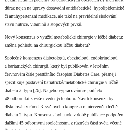
důraz nejen na úpravy dosavadní antidiabetické, hypolipidemické
či antihypertenzní medikace, ale také na pravidelné sledování
stavu nutrice, vitaminů a stopových prvků.
Nový konsenzus o využití metabolické chirurgie v léčbě diabetu:
změna pohledu na chirurgickou léčbu diabetu?
Společný konsenzus diabetologů, obezitologů, endokrino­logů
a bariatrických chirurgů, který byl publikován v letošním
červnovém čísle prestižního časopisu Diabetes Care, přesněji
specifikuje postavení bariatrické/metabolické chirurgie v léčbě
diabetu 2. typu [26]. Na jeho vypracování se podílelo
48 odborníků z výše uvedených oborů. Návrh konsenzu byl
diskutován v rámci 3. světového kongresu o intervenční léčbě
diabetu 2. typu. Konsensus byl navíc v době publikace podpořen
dalšími 45 odbornými společnostmi z různých částí světa včetně