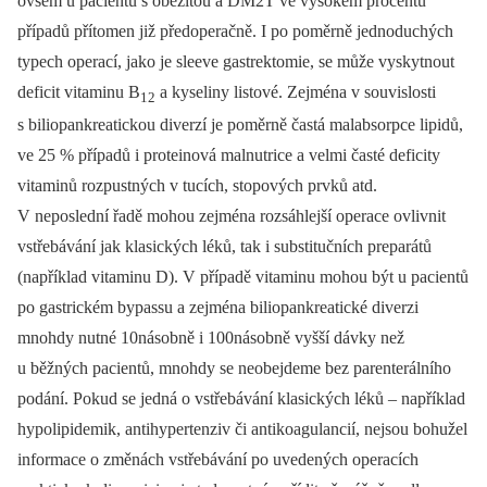
ovšem u pacientů s obezitou a DM2T ve vysokém procentu
případů přítomen již před­operačně. I po poměrně jednoduchých
typech operací, jako je sleeve gastrektomie, se může vyskytnout
deficit vitaminu B
a kyseliny listové. Zejména v souvislosti
12
s bilio­pankreatickou diverzí je poměrně častá mal­absorpce lipidů,
ve 25 % případů i proteinová malnutrice a velmi časté deficity
vitaminů rozpustných v tucích, stopových prvků atd.
V neposlední řadě mohou zejména rozsáhlejší operace ovlivnit
vstřebávání jak klasických léků, tak i substitučních preparátů
(například vitaminu D). V případě vitaminu mohou být u pacientů
po gastrickém bypassu a zejména biliopankreatické diverzi
mnohdy nutné 10násobně i 100násobně vyšší dávky než
u běžných pacientů, mnohdy se neobejdeme bez parenterálního
podání. Pokud se jedná o vstřebávání klasických léků –⁠ například
hypolipidemik, antihypertenziv či antikoagulancií, nejsou bohužel
informace o změnách vstřebávání po uvedených operacích