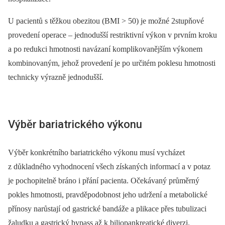
U pacientů s těžkou obezitou (BMI > 50) je možné 2stupňové
provedení operace –⁠ jednodušší restriktivní výkon v prvním kroku
a po redukci hmotnosti navázaní komplikovanějším výkonem
kombinovaným, jehož provedení je po určitém poklesu hmotnosti
technicky výrazně jednodušší.
Výběr bariatrického výkonu
Výběr konkrétního bariatrického výkonu musí vycházet
z důkladného vyhodnocení všech získaných informací a v potaz
je pochopitelně bráno i přání pacienta. Očekávaný průměrný
pokles hmotnosti, pravděpodobnost jeho udržení a metabolické
přínosy narůstají od gastrické bandáže a plikace přes tubulizaci
žaludku a gastrický bypass až k biliopankreatické diverzi.