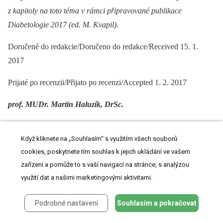
z kapitoly na toto téma v rámci připravované publikace
Diabetologie 2017 (ed. M. Kvapil).
Doručené do redakcie/Doručeno do redakce/Received 15. 1.
2017
Prijaté po recenzii/Přijato po recenzi/Accepted 1. 2. 2017
prof. MUDr. Martin Haluzík, DrSc.
martin.haluzik@ikem.cz
Když kliknete na „Souhlasím“ s využitím všech souborů
www.ikem.cz
cookies, poskytnete tím souhlas k jejich ukládání ve vašem
zařízení a pomůže to s vaší navigací na stránce, s analýzou
využití dat a našimi marketingovými aktivitami.
Podrobné nastavení
Souhlasím a pokračovat
ZDROJE