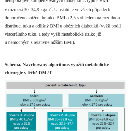
neuspokojivě kompenzovaných diabetiků 2. typu s BMI
2
v rozmezí 30–34,9 kg/m
. U asiatů je ve všech případech
doporučeno snížení hranice BMI o 2,5 s ohledem na rozdílnou
distribuci tuku a odlišný BMI u obézních diabetiků (vyšší podíl
viscerálního tuku, a tedy vyšší metabolické riziko již
u nemocných s relativně nižším BMI).
Schéma. Navrhovaný algoritmus využití metabolické
chirurgie v léčbě DM2T