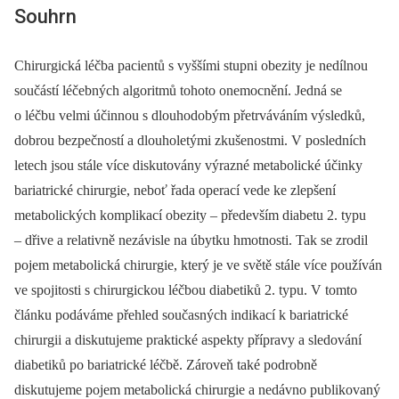
Souhrn
Chirurgická léčba pacientů s vyššími stupni obezity je nedílnou
součástí léčebných algoritmů tohoto onemocnění. Jedná se
o léčbu velmi účinnou s dlouhodobým přetrváváním výsledků,
dobrou bezpečností a dlouholetými zkušenostmi. V posledních
letech jsou stále více diskutovány výrazné metabolické účinky
bariatrické chirurgie, neboť řada operací vede ke zlepšení
metabolických komplikací obezity –⁠ především diabetu 2. typu
–⁠ dřive a relativně nezávisle na úbytku hmotnosti. Tak se zrodil
pojem metabolická chirurgie, který je ve světě stále více používán
ve spojitosti s chirurgickou léčbou diabetiků 2. typu. V tomto
článku podáváme přehled současných indikací k bariatrické
chirurgii a diskutujeme praktické aspekty přípravy a sledování
diabetiků po bariatrické léčbě. Zároveň také podrobně
diskutujeme pojem metabolická chirurgie a nedávno publikovaný