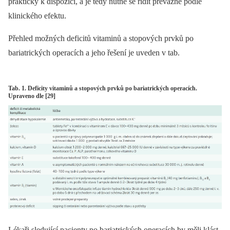
prakticky k dispozici, a je tedy nutné se řídit převážně podle
klinického efektu.
Přehled možných deficitů vitaminů a stopových prvků po
bariatrických operacích a jeho řešení je uveden v tab.
Tab. 1. Deficity vitaminů a stopových prvků po bariatrických operacích.
Upraveno dle [29]
Lékaři sledující pacienty po bariatrických operacích by měli klást