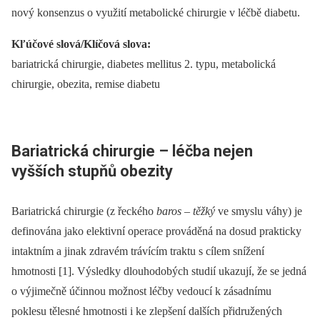
nový konsenzus o využití metabolické chirurgie v léčbě diabetu.
Kľúčové slová/Klíčová slova:
bariatrická chirurgie, diabetes mellitus 2. typu, metabolická
chirurgie, obezita, remise diabetu
Bariatrická chirurgie –⁠ léčba nejen
vyšších stupňů obezity
Bariatrická chirurgie (z řeckého
baros
–⁠
těžký
ve smyslu váhy) je
definována jako elektivní operace prováděná na dosud prakticky
intaktním a jinak zdravém trávícím traktu s cílem snížení
hmotnosti [1]. Výsledky dlouhodobých studií ukazují, že se jedná
o výjimečně účinnou možnost léčby vedoucí k zásadnímu
poklesu tělesné hmotnosti i ke zlepšení dalších přidružených