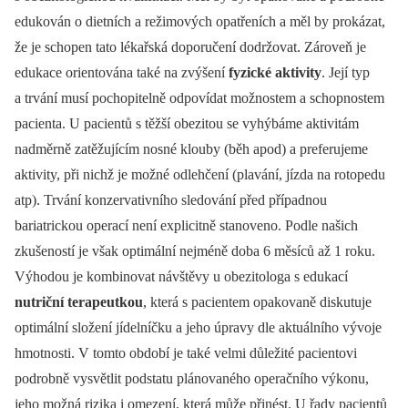
edukován o dietních a režimových opatřeních a měl by prokázat,
že je schopen tato lékařská doporučení dodržovat. Zároveň je
edukace orientována také na zvýšení
fyzické aktivity
. Její typ
a trvání musí pochopitelně odpovídat možnostem a schopnostem
pacienta. U pacientů s těžší obezitou se vyhýbáme aktivitám
nadměrně zatěžujícím nosné klouby (běh apod) a preferujeme
aktivity, při nichž je možné odlehčení (plavání, jízda na rotopedu
atp). Trvání konzervativního sledování před případnou
bariatrickou operací není explicitně stanoveno. Podle našich
zkušeností je však optimální nejméně doba 6 měsíců až 1 roku.
Výhodou je kombinovat návštěvy u obezitologa s edukací
nutriční terapeutkou
, která s pacientem opakovaně diskutuje
optimální složení jídelníčku a jeho úpravy dle aktuálního vývoje
hmotnosti. V tomto období je také velmi důležité pacientovi
podrobně vysvětlit podstatu plánovaného operačního výkonu,
jeho možná rizika i omezení, která může přinést. U řady pacientů