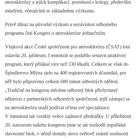
aterosklerózy a jejích komplikací, promísení s kolegy, především
mladými, věnujícími se základnímu výzkumu.
Právě důraz na původní výzkum a nezávislost odborného
programu činí Kongres o ateroskleróze jedinečným.
Vlajková akce České společnosti pro aterosklerózu (ČSAT) loni
oslavila 20. jubileum. I tentokrát se podařilo sestavit atraktivní
program, který přilákal více než 330 lékařů. Celkem se však do
Špindlerova Mlýna sjelo na 400 registrovaných účastníků, pro
něž bylo připraveno celkem 680 minut odborných sdělení.
„Tradičně na kongresu míváme odborný blok přichystaný
některou z partnerských odborných společností, jejíž zástupci se
na aterosklerózu snaží podívat očima své specializace.
V minulosti tak vznikly velice zajímavé přednášky. U příležitosti
20. narozenin našeho kongresu jsme se ale rozhodli uspořádat
slavnostní blok, v němž dostaly slovo světově známé osobnosti