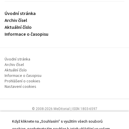
Úvodní stránka
Archiv čísel
Aktuální číslo
Informace o časopisu
Úvodní stránka
Archiv čísel
Aktuální číslo
Informace o časopisu
Prohlášení o cookies
Nastavení cookies
© 2008-2026 MeDitorial | ISSN 1803-6597
Stránky proLékaře.cz jsou určeny výhradně odborníkům ve
zdravotnictví.
Čtěte prohlášení
a
Zásady zpracování osobních údajů
.
Když kliknete na „Souhlasím“ s využitím všech souborů
cookies, poskytnete tím souhlas k jejich ukládání ve vašem