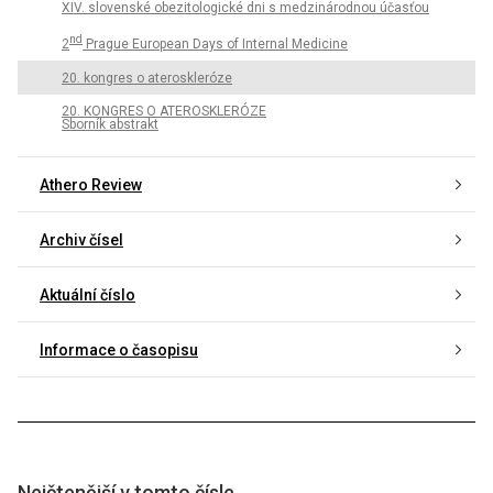
XIV. slovenské obezitologické dni s medzinárodnou účasťou
nd
2
Prague European Days of Internal Medicine
20. kongres o ateroskleróze
20. KONGRES O ATEROSKLERÓZE
Sborník abstrakt
Athero Review
Archiv čísel
Aktuální číslo
Informace o časopisu
Nejčtenější v tomto čísle