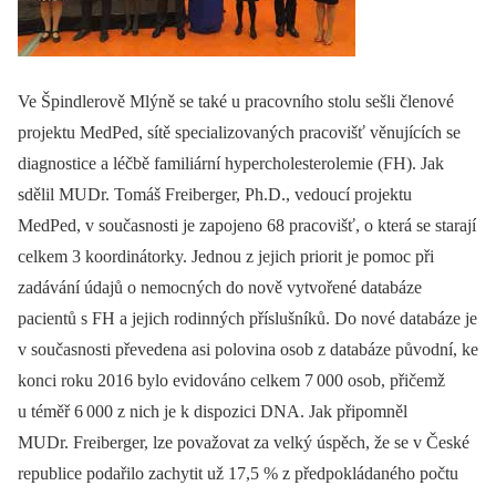
Ve Špindlerově Mlýně se také u pracovního stolu sešli členové
projektu MedPed, sítě specializovaných pracovišť věnujících se
diagnostice a léčbě familiární hypercholesterolemie (FH). Jak
sdělil MUDr. Tomáš Freiberger, Ph.D., vedoucí projektu
MedPed, v současnosti je zapojeno 68 pracovišť, o která se starají
celkem 3 koordinátorky. Jednou z jejich priorit je pomoc při
zadávání údajů o nemocných do nově vytvořené databáze
pacientů s FH a jejich rodinných příslušníků. Do nové databáze je
v současnosti převedena asi polovina osob z databáze původní, ke
konci roku 2016 bylo evidováno celkem 7 000 osob, přičemž
u téměř 6 000 z nich je k dispozici DNA. Jak připomněl
MUDr. Freiberger, lze považovat za velký úspěch, že se v České
republice podařilo zachytit už 17,5 % z předpokládaného počtu