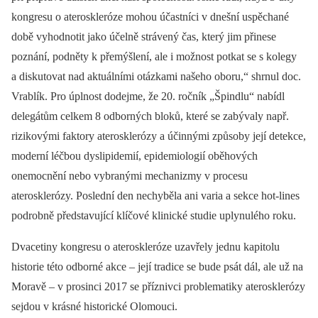
kongresu o ateroskleróze mohou účastníci v dnešní uspěchané
době vyhodnotit jako účelně strávený čas, který jim přinese
poznání, podněty k přemýšlení, ale i možnost potkat se s kolegy
a diskutovat nad aktuálními otázkami našeho oboru,“ shrnul doc.
Vrablík. Pro úplnost dodejme, že 20. ročník „Špindlu“ nabídl
delegátům celkem 8 odborných bloků, které se zabývaly např.
rizikovými faktory aterosklerózy a účinnými způsoby její detekce,
moderní léčbou dyslipidemií, epidemiologií oběhových
onemocnění nebo vybranými mechanizmy v procesu
aterosklerózy. Poslední den nechyběla ani varia a sekce hot-lines
podrobně představující klíčové klinické studie uplynulého roku.
Dvacetiny kongresu o ateroskleróze uzavřely jednu kapitolu
historie této odborné akce –⁠ její tradice se bude psát dál, ale už na
Moravě –⁠ v prosinci 2017 se příznivci problematiky aterosklerózy
sejdou v krásné historické Olomouci.