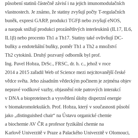
působení statinů částečně závisí i na jejich imunomodulačních
vlastnostech. Je známo, že statiny zvyšují počty T-regulačních
buněk, expresi GARP, produkci TGFβ nebo zvyšují eNOS,
a naopak snižují produkci prozánětlivých interleukinů (IL17, IL6,
IL1β) nebo procento Th1 a Th17. Statiny také ovlivňují DC-
buňky a endoteliální buňky, poměr Th1 a Th2 a množství
Th2 cytokinů. Druhý pozvaný odborník byl prof.
Ing. Pavel Hobza, DrSc., FRSC, dr. h. c., jehož v roce
2014 a 2015 zařadil Web of Science mezi nejcitovanější české
vědce světa. Jeho zásadním vědeckým počinem je zejména objev
nepravé vodíkové vazby, objasnění role patrových interakcí
v DNA a bioproteinech a vysvětlení úlohy disperzní energie
v biomakromolekulách. Prof. Hobza, který v současnosti působí
jako „distinguished chair“ na Ústavu organické chemie
a biochemie AV ČR a profesor fyzikální chemie na
Karlově Univerzitě v Praze a Palackého Univerzitě v Olomouci,