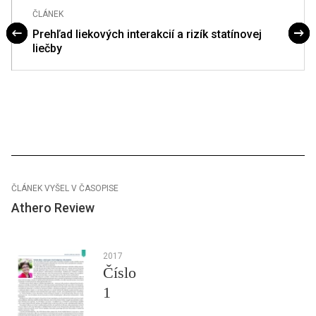
ČLÁNEK
Prehľad liekových interakcií a rizík statínovej
liečby
ČLÁNEK VYŠEL V ČASOPISE
Athero Review
2017
Číslo
1