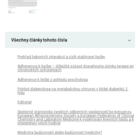
Všechny články tohoto čísla
Prehľad liekových interakcií a rizík statínovej liečby
Adherencia k liečbe – dôležitá súčasť dosiahnutia účinku terapie pri
chronických ochoreniach
Adherence k léčbě z pohledu psychologa
Pohled diabetologa na metabolickou chirurgii v léčbě diabetiků 2.
typu
Editorial
Společné stanovisko českých odborných společností ke konsenzu
European Atherosclerosis Society a European Federation of Clinical
Chemistry and Laboratory Medicine k vyšetřování krevních lipidů a k
interpretaci jejich hodnot
Medicína budúcnosti alebo budúcnosť medicíny?