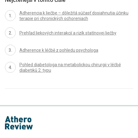
Adherencia k liečbe – dôležitá súčasť dosiahnutia účinku
terapie pri chronických ochoreniach
Prehľad liekových interakcií a rizík statínovej liečby
Adherence k léčbě z pohledu psychologa
Pohled diabetologa na metabolickou chirurgii v léčbě
diabetiků 2. typu
proLékaře.cz