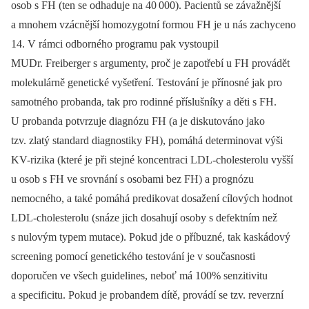
osob s FH (ten se odhaduje na 40 000). Pacientů se závažnější
a mnohem vzácnější homozygotní formou FH je u nás zachyceno
14. V rámci odborného programu pak vystoupil
MUDr. Freiberger s argumenty, proč je zapotřebí u FH provádět
molekulárně genetické vyšetření. Testování je přínosné jak pro
samotného probanda, tak pro rodinné příslušníky a děti s FH.
U probanda potvrzuje diagnózu FH (a je diskutováno jako
tzv. zlatý standard diagnostiky FH), pomáhá determinovat výši
KV-rizika (které je při stejné koncentraci LDL-cholesterolu vyšší
u osob s FH ve srovnání s osobami bez FH) a prognózu
nemocného, a také pomáhá predikovat dosažení cílových hodnot
LDL-cholesterolu (snáze jich dosahují osoby s defektním než
s nulovým typem mutace). Pokud jde o příbuzné, tak kaskádový
screening pomocí genetického testování je v současnosti
doporučen ve všech guidelines, neboť má 100% senzitivitu
a specificitu. Pokud je probandem dítě, provádí se tzv. reverzní