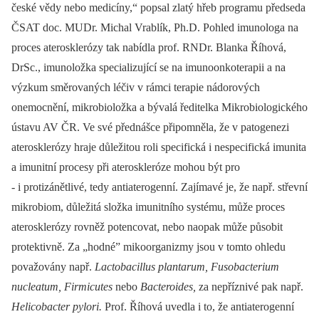
české vědy nebo medicíny,“ popsal zlatý hřeb programu předseda
ČSAT doc. MUDr. Michal Vrablík, Ph.D. Pohled imunologa na
proces aterosklerózy tak nabídla prof. RNDr. Blanka Říhová,
DrSc., imunoložka specializující se na imunoonkoterapii a na
výzkum směrovaných léčiv v rámci terapie nádorových
onemocnění, mikrobioložka a bývalá ředitelka Mikrobiologického
ústavu AV ČR. Ve své přednášce připomněla, že v patogenezi
aterosklerózy hraje důležitou roli specifická i nespecifická imunita
a imunitní procesy při ateroskleróze mohou být pro
-⁠ i protizánětlivé, tedy antiaterogenní. Zajímavé je, že např. střevní
mikrobiom, důležitá složka imunitního systému, může proces
aterosklerózy rovněž potencovat, nebo naopak může působit
protektivně. Za „hodné” mikoorganizmy jsou v tomto ohledu
považovány např.
Lactobacillus plantarum, Fusobacterium
nucleatum, Firmicutes
nebo
Bacteroides,
za nepříznivé pak např.
Helicobacter pylori.
Prof. Říhová uvedla i to, že antiaterogenní