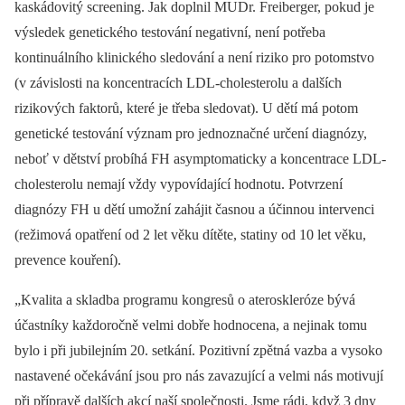
kaskádovitý screening. Jak doplnil MUDr. Freiberger, pokud je
výsledek genetického testování negativní, není potřeba
kontinuálního klinického sledování a není riziko pro potomstvo
(v závislosti na koncentracích LDL-cholesterolu a dalších
rizikových faktorů, které je třeba sledovat). U dětí má potom
genetické testování význam pro jednoznačné určení diagnózy,
neboť v dětství probíhá FH asymptomaticky a koncentrace LDL-
cholesterolu nemají vždy vypovídající hodnotu. Potvrzení
diagnózy FH u dětí umožní zahájit časnou a účinnou intervenci
(režimová opatření od 2 let věku dítěte, statiny od 10 let věku,
prevence kouření).
„Kvalita a skladba programu kongresů o ateroskleróze bývá
účastníky každoročně velmi dobře hodnocena, a nejinak tomu
bylo i při jubilejním 20. setkání. Pozitivní zpětná vazba a vysoko
nastavené očekávání jsou pro nás zavazující a velmi nás motivují
při přípravě dalších akcí naší společnosti. Jsme rádi, když 3 dny