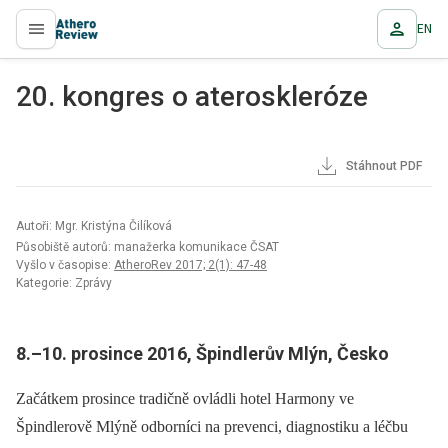
EN
proLékaře.cz
20. kongres o ateroskleróze
Stáhnout PDF
Autoři: Mgr. Kristýna Čilíková
Působiště autorů: manažerka komunikace ČSAT
Vyšlo v časopise:
AtheroRev 2017; 2(1): 47-48
Kategorie: Zprávy
8.–10. prosince 2016, Špindlerův Mlýn, Česko
Začátkem prosince tradičně ovládli hotel Harmony ve
Špindlerově Mlýně odborníci na prevenci, diagnostiku a léčbu