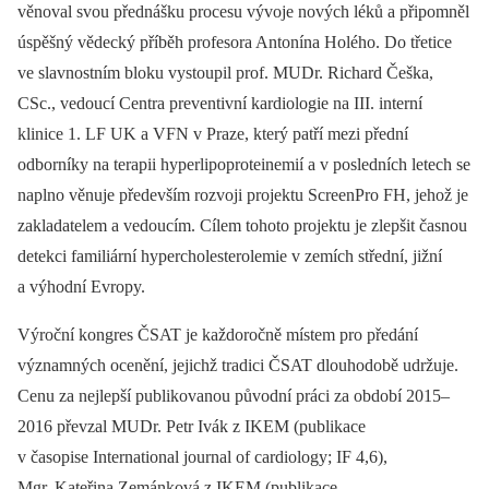
věnoval svou přednášku procesu vývoje nových léků a připomněl
úspěšný vědecký příběh profesora Antonína Holého. Do třetice
ve slavnostním bloku vystoupil prof. MUDr. Richard Češka,
CSc., vedoucí Centra preventivní kardiologie na III. interní
klinice 1. LF UK a VFN v Praze, který patří mezi přední
odborníky na terapii hyperlipoproteinemií a v posledních letech se
naplno věnuje především rozvoji projektu ScreenPro FH, jehož je
zakladatelem a vedoucím. Cílem tohoto projektu je zlepšit časnou
detekci familiární hypercholesterolemie v zemích střední, jižní
a výhodní Evropy.
Výroční kongres ČSAT je každoročně místem pro předání
významných ocenění, jejichž tradici ČSAT dlouhodobě udržuje.
Cenu za nejlepší publikovanou původní práci za období 2015–
2016 převzal MUDr. Petr Ivák z IKEM (publikace
v časopise International journal of cardiology; IF 4,6),
Mgr. Kateřina Zemánková z IKEM (publikace