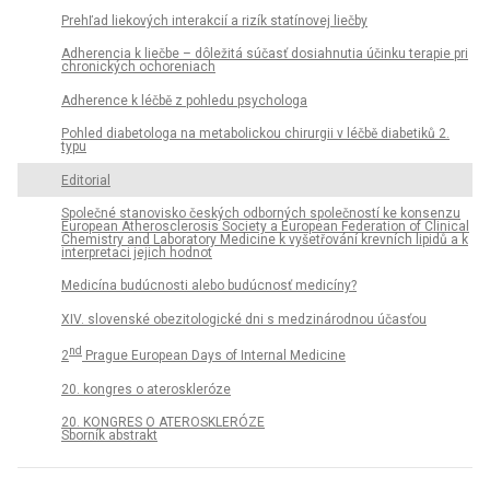
Prehľad liekových interakcií a rizík statínovej liečby
Adherencia k liečbe – dôležitá súčasť dosiahnutia účinku terapie pri
chronických ochoreniach
Adherence k léčbě z pohledu psychologa
Pohled diabetologa na metabolickou chirurgii v léčbě diabetiků 2.
typu
Editorial
Společné stanovisko českých odborných společností ke konsenzu
European Atherosclerosis Society a European Federation of Clinical
Chemistry and Laboratory Medicine k vyšetřování krevních lipidů a k
interpretaci jejich hodnot
Medicína budúcnosti alebo budúcnosť medicíny?
XIV. slovenské obezitologické dni s medzinárodnou účasťou
nd
2
Prague European Days of Internal Medicine
20. kongres o ateroskleróze
20. KONGRES O ATEROSKLERÓZE
Sborník abstrakt