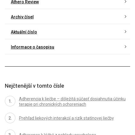
Athero Review
Archiv čísel
Aktuální číslo
Informace o časopisu
Nejčtenější v tomto čísle
Adherencia k liečbe – dôležitá súčasť dosiahnutia účinku
terapie pri chronických ochoreniach
Prehľad liekových interakcií a rizík statínovej liečby