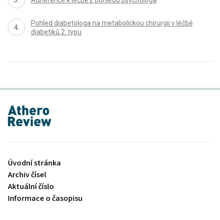
Adherence k léčbě z pohledu psychologa
Pohled diabetologa na metabolickou chirurgii v léčbě
diabetiků 2. typu
proLékaře.cz
Úvodní stránka
Archiv čísel
Aktuální číslo
Informace o časopisu