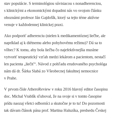
stav populácie. S terminológiou súvisiacou s nonadherenciou,
s klinickými a ekonomickými dopadmi nás vo svojom článku
oboznámi profesor Ján Gajdošík, ktorý sa tejto téme aktívne
venuje v každodennej klinickej praxi.
Ako podporiť adherenciu (nielen k medikamentóznej liečbe, ale
napríklad aj k diétnemu alebo pohybovému režimu)? Dá sa to
vôbec? K tomu, aby bola liečba čo najefektívnejšia musíme
vytvoriť terapeutický vzťah medzi lekárom a pacientom, nestačí
len pacienta „liečiť“. Návod z pohľadu erudovaného psychológa
nám dá dr. Šárka Slabá zo Všeobecnej fakultnej nemocnice
v Prahe.
V prvom čísle AtheroReview v roku 2016 hlavný editor časopisu
doc. Michal Vrablík sľuboval, že na svoje si v tomto časopise
prídu naozaj všetci odborníci a skutočne je to tu! Do pozornosti
tak dávam článok pána prof. Martina Haluzíka, predsedu Českej