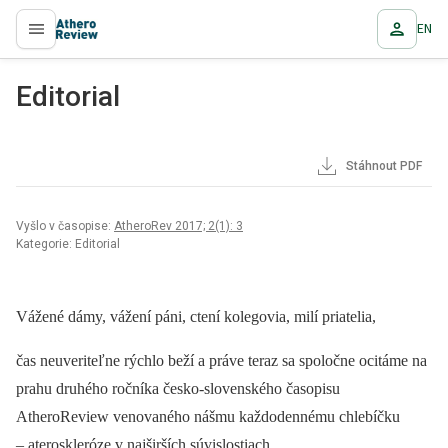
EN
proLékaře.cz
Editorial
Stáhnout PDF
Vyšlo v časopise:
AtheroRev 2017; 2(1): 3
Kategorie: Editorial
Vážené dámy, vážení páni, ctení kolegovia, milí priatelia,
čas neuveriteľne rýchlo beží a práve teraz sa spoločne ocitáme na
prahu druhého ročníka česko-slovenského časopisu
AtheroReview venovaného nášmu každodennému chlebíčku
–⁠ ateroskleróze v najširších súvislostiach.