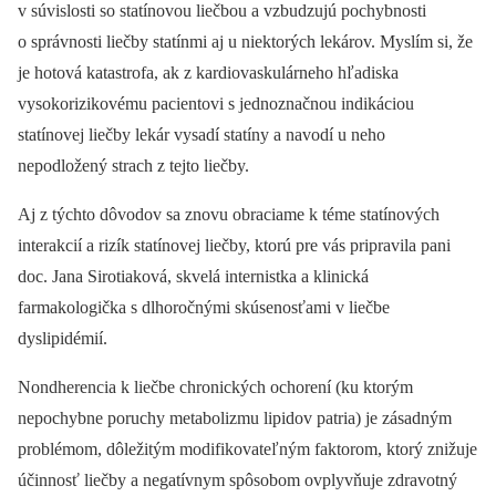
v súvislosti so statínovou liečbou a vzbudzujú pochybnosti
o správnosti liečby statínmi aj u niektorých lekárov. Myslím si, že
je hotová katastrofa, ak z kardiovaskulárneho hľadiska
vysokorizikovému pacientovi s jednoznačnou indikáciou
statínovej liečby lekár vysadí statíny a navodí u neho
nepodložený strach z tejto liečby.
Aj z týchto dôvodov sa znovu obraciame k téme statínových
interakcií a rizík statínovej liečby, ktorú pre vás pripravila pani
doc. Jana Sirotiaková, skvelá internistka a klinická
farmakologička s dlhoročnými skúsenosťami v liečbe
dyslipidémií.
Nondherencia k liečbe chronických ochorení (ku ktorým
nepochybne poruchy metabolizmu lipidov patria) je zásadným
problémom, dôležitým modifikovateľným faktorom, ktorý znižuje
účinnosť liečby a negatívnym spôsobom ovplyvňuje zdravotný