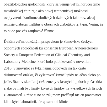
obezitologickej spoločnosti, ktorý sa venuje veľmi horúcej téme
metabolickej chirurgie ako novej terapeutickej možnosti
ovplyvnenia kardiometabolických rizikových faktorov, ale aj
remisie diabetes mellitus u obéznych diabetikov 2. typu. Verím, že
to bude pre vás zaujímavé čítanie.
Ďalším veľmi dôležitým príspevkom je Stanovisko českých
odborných spoločností ku konsenzu European Atherosclerosis
Society a European Federation of Clinical Chemistry and
Laboratory Medicine, ktoré bolo publikované v novembri
2016. Stanovisko sa týka najmä odpovede na tak často
diskutovanú otázku, či vyšetrovať krvné lipidy nalačno alebo po
jedle. Stanovisko ďalej rieši zmeny v krvných lipidoch počas dňa
a aké by mali byť limity krvných lipidov na výsledkových listoch
z laboratórií. Určite si ho so záujmom prečítajú nielen pracovníci
klinických laboratórií, ale aj samotní klinici.