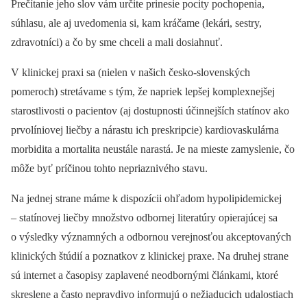
Prečítanie jeho slov vám určite prinesie pocity pochopenia,
súhlasu, ale aj uvedomenia si, kam kráčame (lekári, sestry,
zdravotníci) a čo by sme chceli a mali dosiahnuť.
V klinickej praxi sa (nielen v našich česko-slovenských
pomeroch) stretávame s tým, že napriek lepšej komplexnejšej
starostlivosti o pacientov (aj dostupnosti účinnejších statínov ako
prvolíniovej liečby a nárastu ich preskripcie) kardiovaskulárna
morbidita a mortalita neustále narastá. Je na mieste zamyslenie, čo
môže byť príčinou tohto nepriaznivého stavu.
Na jednej strane máme k dispozícii ohľadom hypolipidemickej
–⁠ statínovej liečby množstvo odbornej literatúry opierajúcej sa
o výsledky významných a odbornou verejnosťou akceptovaných
klinických štúdií a poznatkov z klinickej praxe. Na druhej strane
sú internet a časopisy zaplavené neodbornými článkami, ktoré
skreslene a často nepravdivo informujú o nežiaducich udalostiach