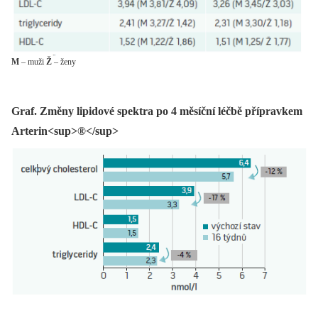
M
– muži
Ž
– ženy
Graf. Změny lipidové spektra po 4 měsíční léčbě přípravkem
Arterin<sup>®</sup>