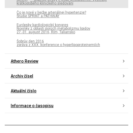
krátkodobého klinického sledování
Čo je nové v liečbe arteriálnej hypertenzie?
Štúdie SPRINT a PATHWAY
Európsky kardiologický kongres
Novinky z oblasti porúch metabolizmu lipidov
27.-31. august 2016, Rím, Taliansko
Šobrův den 2016
zpráva z XXX. konference o hyperlipoproteinemiích
Athero Review
Archiv čísel
Aktuální číslo
Informace o časopisu