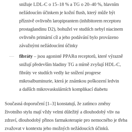
snižuje LDL-C o 15–18 % a TG o 20–40 %, hlavním
nežádoucím účinkem je kožní flush, který může být
příznivě ovlivněn laropiprantem (inhibitorem receptoru
prostaglandinu D2), bohužel ve studiích nebyl niacinem
ovlivněn primární cíl a jeho podávání bylo provázeno
závažnými nežádoucími účinky
fibráty
–⁠ jsou agonisté PPARα receptorů, které výrazně
snižují především hladiny TG a mírně zvyšují HDL-C,
fibráty ve studiích vedly ke snížení progrese
mikroalbuminurie, která je známkou poškození ledvin
a dalších mikrovaskulárních komplikací diabetu
Současná doporučení [1–3] konstatují, že zatímco změny
životního stylu mají vždy velmi důležitý a dlouhodobý vliv na
zdraví, dlouhodobý přinos farmakoterapie pro nemocného je třeba
zvažovat v kontextu jeho možných nežádoucích účinků.