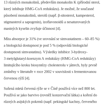
13 různých monakolinů, především monakolin K (přírodní sterol,
který inhibuje HMG-CoA reduktázu). Je možné, že současné
působení monakolinů, sterolů (např. β-sitosterol, kampesterol,
stigmasterol a sapogenin), izoflavonoidů a nesaturovaných
mastných kyselin zvyšuje účinnost [4].
Míra absorpce je 31% (ve srovnání se simvastatinem –⁠ 60–85 %)
a biologická dostupnost je pod 5 % (odpovídá biologické
dostupnosti simvastatinu). Výsledky inhibice 3-hydroxy-
3 metylglutaryl-koenzym A reduktázy (HMG-CoA reduktázy)
limitujícího kroku biosyntézy cholesterolu v játrech, byly prvně
zmíněny v literatuře v roce 2002 v souvislosti s fermentovanou
červenou rýží [4].
Sušená mletá červená rýže se v Číně používá více než 800 let.
Používá se jako barvivo (rovněž konzervační látka) a koření do
různých asijských pokrmů (např. pekingské kachny, červeného