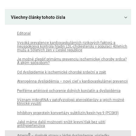
Všechny články tohoto čísla
Editorial
Vysoká prevalence kardiovaskulárních rizikových faktorů a
neuspokojivá kontrola hladin LDL-cholesterolu v populaci 40letých
mužů a 50letých žen v České republice
Je možné zlepšiť primárnu prevenciu ischemickej choroby srdca?
A akým spôsobom?
Od dyslipidemie k ischemické chorobě srdeční a zpět
Aterogénna dyslipidémia – nový cieľ v kardiovaskulárnej prevencii
Periférne artériové ochorenie dolných končatín a dyslipidémia
Význam mikroRNA v patofyziologii aterosklerózy a jejich možné
klinické využití
Inhibítory proproteín konvertázy subtilizín/kexín typ 9 (PCSK9)
Jaké máme další možnosti snížit krevní tlak bez užití
antihypertenziva
®
Arterin
– doplněk stravy v léčbě dyslipidemie: výsledky