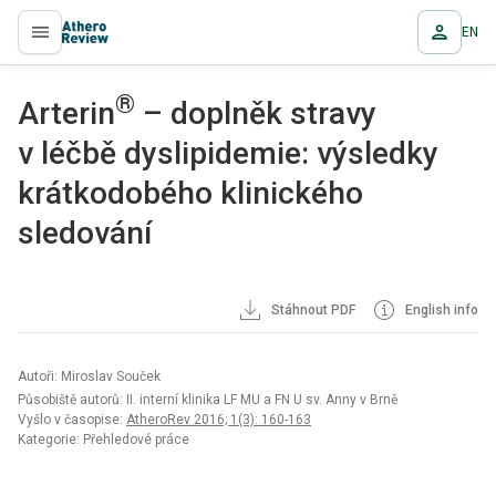
EN
proLékaře.cz
®
Arterin
– doplněk stravy
v léčbě dyslipidemie: výsledky
krátkodobého klinického
sledování
Stáhnout PDF
English info
Autoři: Miroslav Souček
Působiště autorů: II. interní klinika LF MU a FN U sv. Anny v Brně
Vyšlo v časopise:
AtheroRev 2016; 1(3): 160-163
Kategorie: Přehledové práce