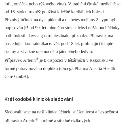
tofu, omáček nebo rýžového vína). V tradiční čínské medicíně se
od 16. století rovněž používá k léčbě kardiálních bolestí.
Příznivý účinek na dyslipi­demii a diabetes mellitus 2. typu byl
popisován již od 90. let minulého století. Mezi nežádoucí účinky
patří bolesti hlavy a gastrointestinální příznaky. Přípravek má
následující kontra­indikace: věk pod 18 let, probíhající terapie
statiny a závažné onemocnění jater a/nebo ledvin.
®
Přípravek Arterin
je k dispozici v lékárnách v Rakousku ve
formě potravinového doplňku (Omega Pharma Austria Health
Care GmbH).
Krátkodobé klinické sledování
Sledovali jsme na naší klinice účinek, snášenlivost a bezpečnost
®
přípravku Arterin
u mírně a středně rizikových