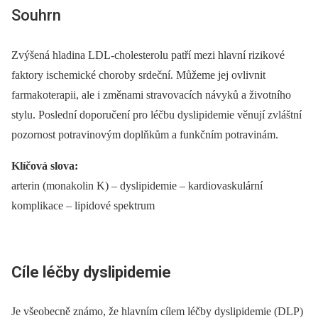
Souhrn
Zvýšená hladina LDL-cholesterolu patří mezi hlavní rizikové
faktory ischemické choroby srdeční. Můžeme jej ovlivnit
farmakoterapii, ale i změnami stravovacích návyků a životního
stylu. Poslední doporučení pro léčbu dyslipidemie věnují zvláštní
pozornost potravinovým doplňkům a funkčním potravinám.
Klíčová slova
:
arterin (monakolin K) –⁠ dyslipidemie –⁠ kardiovaskulární
komplikace –⁠ lipidové spektrum
Cíle léčby dyslipidemie
Je všeobecně známo, že hlavním cílem léčby dyslipidemie (DLP)