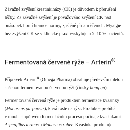
Závažné zvýšení kreatinkinázy (CK) je důvodem k přerušení
léčby. Za závažné zvýšení je považováno zvýšení CK nad
5násobek horní hranice normy, zjištěné při 2 měřeních. Myalgie
bez zvýšení CK se v klinické praxi vyskytuje u 5–10 % pacientů.
®
Fermentovaná červené rýže –⁠ Arterin
®
Přípravek Arterin
(Omega Pharma) obsahuje především mletou
sušenou fermentovanou červenou rýži (čínsky
hong qu
).
Fermentovaná červená rýže je produktem fermentace kvasinky
(
Monascus purpureus
), která roste na rýži. Produkce probíhá
v mnohastupňovém fermentačním procesu počínaje kvasinkami
Aspergillus terreus
a
Monascus ruber
. Kvasinka produkuje