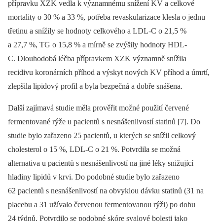
přípravku XZK vedla k významnému snížení KV a celkové
mortality o 30 % a 33 %, potřeba revaskularizace klesla o jednu
třetinu a snížily se hodnoty celkového a LDL-C o 21,5 %
a 27,7 %, TG o 15,8 % a mírně se zvýšily hodnoty HDL-
C. Dlouhodobá léčba přípravkem XZK významně snížila
recidivu koronárních příhod a výskyt nových KV příhod a úmrtí,
zlepšila lipidový profil a byla bezpečná a dobře snášena.
Další zajímavá studie měla prověřit možné použití červené
fermentované rýže u pacientů s nesnášenlivostí statinů [7]. Do
studie bylo zařazeno 25 pacientů, u kterých se snížil celkový
cholesterol o 15 %, LDL-C o 21 %. Potvrdila se možná
alternativa u pacientů s nesnášenlivostí na jiné léky snižující
hladiny lipidů v krvi. Do podobné studie bylo zařazeno
62 pacientů s nesnášenlivostí na obvyklou dávku statinů (31 na
placebu a 31 užívalo červenou fermentovanou rýži) po dobu
24 týdnů. Potvrdilo se podobné skóre svalové bolesti jako