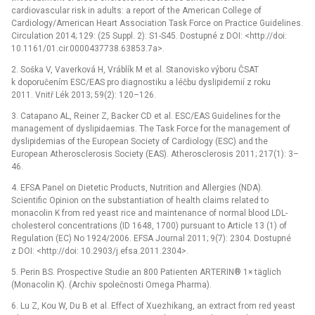
cardiovascular risk in adults: a report of the American College of
Cardiology/American Heart Association Task Force on Practice Guidelines.
Circulation 2014; 129: (25 Suppl. 2): S1-S45. Dostupné z DOI: <http://doi:
10.1161/01.cir.0000437738.63853.7a>.
2. Soška V, Vaverková H, Vráblík M et al. Stanovisko výboru ČSAT
k doporučením ESC/EAS pro diagnostiku a léčbu dyslipidemií z roku
2011. Vnitř Lék 2013; 59(2): 120–126.
3. Catapano AL, Reiner Z, Backer CD et al. ESC/EAS Guidelines for the
management of dyslipidaemias. The Task Force for the management of
dyslipidemias of the European Society of Cardiology (ESC) and the
European Atherosclerosis Society (EAS). Atherosclerosis 2011; 217(1): 3–
46.
4. EFSA Panel on Dietetic Products, Nutrition and Allergies (NDA).
Scientific Opinion on the substantiation of health claims related to
monacolin K from red yeast rice and maintenance of normal blood LDL-
cholesterol concentrations (ID 1648, 1700) pursuant to Article 13 (1) of
Regulation (EC) No 1924/2006. EFSA Journal 2011; 9(7): 2304. Dostupné
z DOI: <http://doi: 10.2903/j.efsa.2011.2304>.
5. Perin BS. Prospective Studie an 800 Patienten ARTERIN® 1× täglich
(Monacolin K). (Archiv společnosti Omega Pharma).
6. Lu Z, Kou W, Du B et al. Effect of Xuezhikang, an extract from red yeast