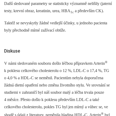
Další sledované parametry se statisticky významně nelišily (jaterní
testy, krevní obraz, kreatinin, urea, HBA
a především CK).
1c
Taktéž se nevyskytly žádné vedlejší účinky, u jednoho pacienta
byly přechodně mírné zažívací obtíže.
Diskuse
®
V námi sledovaném souboru došlo léčbou přípravkem Arterin
k poklesu celkového cholesterolu o 12 %, LDL-C o 17,4 %, TG
o 4,0 % a HDL-C se neměnil. Pacientům nebyla doporučena
žádná dietní opatření nebo změna životního stylu. Ve srovnání se
studiemi v zahraničí byl náš soubor malý a léčba trvala pouze
4 měsíce. Přesto došlo k poklesu především LDL-C a také
celkového cholesterolu, pokles TG byl jen mírný a vůbec se, ve
®
shodě s údaji z literatury, neměnila hladina HDL-C. Arterin
byl