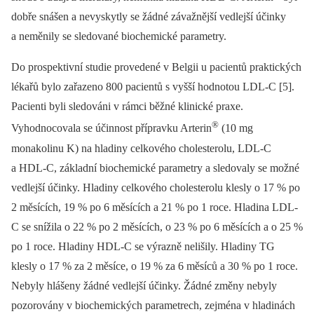
dobře snášen a nevyskytly se žádné závažnější vedlejší účinky
a neměnily se sledované biochemické parametry.
Do prospektivní studie provedené v Belgii u pacientů praktických
lékařů bylo zařazeno 800 pacientů s vyšší hodnotou LDL-C [5].
Pacienti byli sledováni v rámci běžné klinické praxe.
®
Vyhodnocovala se účinnost přípravku Arterin
(10 mg
monakolinu K) na hladiny celkového cholesterolu, LDL-C
a HDL-C, základní biochemické parametry a sledovaly se možné
vedlejší účinky. Hladiny celkového cholesterolu klesly o 17 % po
2 měsících, 19 % po 6 měsících a 21 % po 1 roce. Hladina LDL-
C se snížila o 22 % po 2 měsících, o 23 % po 6 měsících a o 25 %
po 1 roce. Hladiny HDL-C se výrazně nelišily. Hladiny TG
klesly o 17 % za 2 měsíce, o 19 % za 6 měsíců a 30 % po 1 roce.
Nebyly hlášeny žádné vedlejší účinky. Žádné změny nebyly
pozorovány v biochemických parametrech, zejména v hladinách