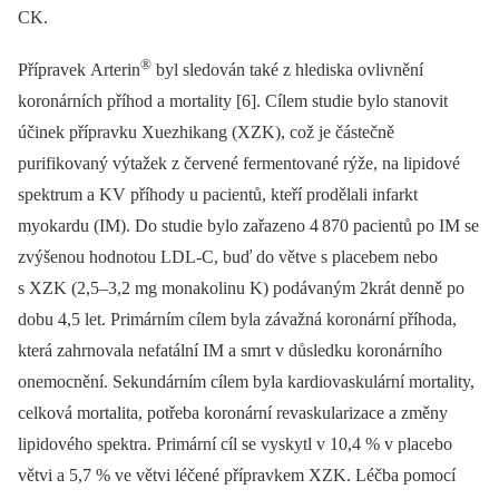
CK.
®
Přípravek Arterin
byl sledován také z hlediska ovlivnění
koronárních příhod a mortality [6]. Cílem studie bylo stanovit
účinek přípravku Xuezhikang (XZK), což je částečně
purifikovaný výtažek z červené fermentované rýže, na lipidové
spektrum a KV příhody u pacientů, kteří prodělali infarkt
myokardu (IM). Do studie bylo zařazeno 4 870 pacientů po IM se
zvýšenou hodnotou LDL-C, buď do větve s placebem nebo
s XZK (2,5–3,2 mg monakolinu K) podávaným 2krát denně po
dobu 4,5 let. Primárním cílem byla závažná koronární příhoda,
která zahrnovala nefatální IM a smrt v důsledku koronárního
onemocnění. Sekundárním cílem byla kardiovaskulární mortality,
celková mortalita, potřeba koronární revaskularizace a změny
lipidového spektra. Primární cíl se vyskytl v 10,4 % v placebo
větvi a 5,7 % ve větvi léčené přípravkem XZK. Léčba pomocí