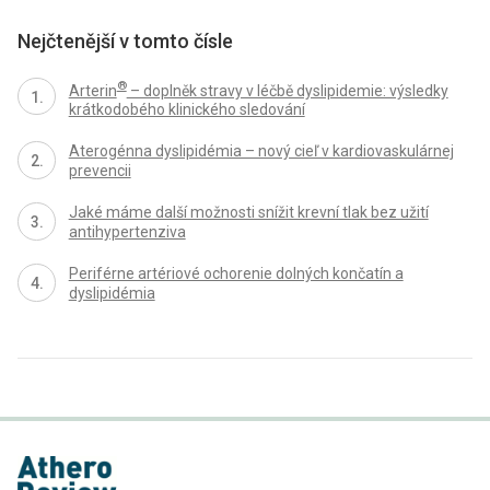
Nejčtenější v tomto čísle
®
Arterin
– doplněk stravy v léčbě dyslipidemie: výsledky
krátkodobého klinického sledování
Aterogénna dyslipidémia – nový cieľ v kardiovaskulárnej
prevencii
Jaké máme další možnosti snížit krevní tlak bez užití
antihypertenziva
Periférne artériové ochorenie dolných končatín a
dyslipidémia
proLékaře.cz