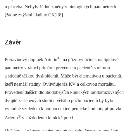
u placeba. Nebyly žádné změny v biologických parametrech
(žádné zvýšení hladiny CK) [8].
Závěr
®
Potravinový doplněk Arterin
má příznivý účinek na lipidové
parametry v rámci primární prevence u pacientů s mírnou
a středně těžkou dyslipidemií. Může být alternativou u pacientů,
kteří nesnáší statiny. Ovlivňuje též KV a celkovou mortalitu.
Provedení dalších dlouhodobějších klinických randomizovaných
dvojitě zaslepených studií u většího počtu pacientů by bylo
výhodné vzhledem k hodnocení terapeutické hodnoty přípravku
®
Arterin
v každodenní klinické praxi.
Otištěno s laskavým svolením autora, šéfredaktora a redakční