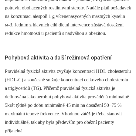
potravin obohacených rostlinnými steroly. Nadále platí požadavek
na konzumaci alespoň 1 g vícenenasycených mastných kyselin
ω-3. Jedním z hlavních cílů dietní intervence zůstává dosažení
redukce hmotnosti u pacientů s nadváhou a obezitou.
Pohybová aktivita a další režimová opatření
Pravidelná fyzická aktivita zvyšuje koncentraci HDL-cholesterolu
(HDL-C) a současně snižuje koncentraci celkového cholesterolu
a triglyceridů (TG). Přičemž pravidelná fyzická aktivita je
definována jako aerobní pohybová aktivita prováděná minimálně
5krát týdně po dobu minimálně 45 min na dosažení 50–75 %
maximální tepové frekvence. Vhodnou zátěž je třeba stanovit
individuálně, tak aby byla především pro obézní pacienty
přijatelná.