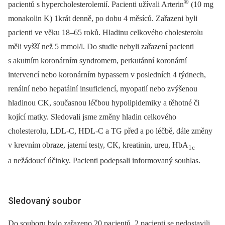
®
pacientů s hypercholesterolemií. Pacienti užívali Arterin
(10 mg
monakolin K) 1krát denně, po dobu 4 měsíců. Zařazeni byli
pacienti ve věku 18–65 roků. Hladinu celkového cholesterolu
měli vyšší než 5 mmol/l. Do studie nebyli zařazení pacienti
s akutním koronárním syndromem, perkutánní koronární
intervencí nebo koronárním bypassem v posledních 4 týdnech,
renální nebo hepatální insuficiencí, myopatií nebo zvýšenou
hladinou CK, současnou léčbou hypolipidemiky a těhotné či
kojící matky. Sledovali jsme změny hladin celkového
cholesterolu, LDL-C, HDL-C a TG před a po léčbě, dále změny
v krevním obraze, jaterní testy, CK, kreatinin, ureu, HbA
1c
a nežádoucí účinky. Pacienti podepsali informovaný souhlas.
Sledovaný soubor
Do souboru bylo zařazeno 20 pacientů, 2 pacienti se nedostavili