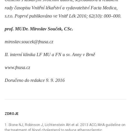
rady časopisu Vnitřní lékařství a vydavatelství Facta Medica,
s.r.o.
Poprvé publikováno ve Vnitř Lék 2016; 62(10): 000–000.
prof. MUDr. Miroslav Souček, CSc.
miroslav.soucek@fnusa.cz
II. interní klinika LF MU a FN u sv. Anny v Brně
www.fnusa.cz
Doručeno do redakce 9. 9. 2016
ZDROJE
1. Stone NJ, Robinson J, Lichtenstein AH et al. 2013 ACC/AHA guideline on
the treatment of blood cholesterol to reduce atherosclerotic