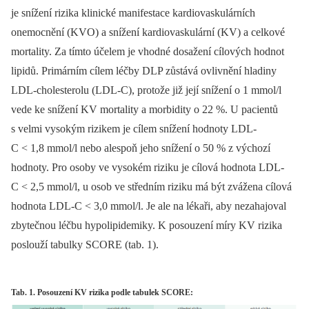
je snížení rizika klinické manifestace kardiovaskulárních
onemocnění (KVO) a snížení kardiovaskulární (KV) a celkové
mortality. Za tímto účelem je vhodné dosažení cílových hodnot
lipidů. Primárním cílem léčby DLP zůstává ovlivnění hladiny
LDL-cholesterolu (LDL-C), protože již její snížení o 1 mmol/l
vede ke snížení KV mortality a morbidity o 22 %. U pacientů
s velmi vysokým rizikem je cílem snížení hodnoty LDL-
C < 1,8 mmol/l nebo alespoň jeho snížení o 50 % z výchozí
hodnoty. Pro osoby ve vysokém riziku je cílová hodnota LDL-
C < 2,5 mmol/l, u osob ve středním riziku má být zvážena cílová
hodnota LDL-C < 3,0 mmol/l. Je ale na lékaři, aby nezahajoval
zbytečnou léčbu hypolipidemiky. K posouzení míry KV rizika
poslouží tabulky SCORE (tab. 1).
Tab. 1. Posouzení KV rizika podle tabulek SCORE: