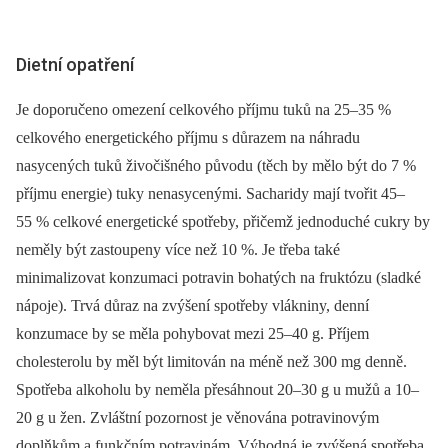
Dietní opatření
Je doporučeno omezení celkového příjmu tuků na 25–35 %
celkového energetického příjmu s důrazem na náhradu
nasycených tuků živočišného původu (těch by mělo být do 7 %
příjmu energie) tuky nenasycenými. Sacharidy mají tvořit 45–
55 % celkové energetické spotřeby, přičemž jednoduché cukry by
neměly být zastoupeny více než 10 %. Je třeba také
minimalizovat konzumaci potravin bohatých na fruktózu (sladké
nápoje). Trvá důraz na zvýšení spotřeby vlákniny, denní
konzumace by se měla pohybovat mezi 25–40 g. Příjem
cholesterolu by měl být limitován na méně než 300 mg denně.
Spotřeba alkoholu by neměla přesáhnout 20–30 g u mužů a 10–
20 g u žen. Zvláštní pozornost je věnována potravinovým
doplňkům a funkčním potravinám. Výhodná je zvýšená spotřeba