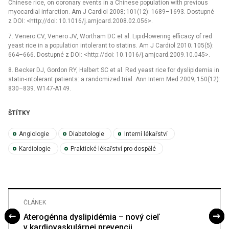
Chinese rice, on coronary events in a Chinese population with previous
myocardial infarction. Am J Cardiol 2008; 101(12): 1689–1693. Dostupné
z DOI: <http://doi: 10.1016/j.amjcard.2008.02.056>.
7. Venero CV, Venero JV, Wortham DC et al. Lipid-lowering efficacy of red
yeast rice in a population intolerant to statins. Am J Cardiol 2010; 105(5):
664–666. Dostupné z DOI: <http://doi: 10.1016/j.amjcard.2009.10.045>.
8. Becker DJ, Gordon RY, Halbert SC et al. Red yeast rice for dyslipidemia in
statin-intolerant patients: a randomized trial. Ann Intern Med 2009; 150(12):
830–839. W147-A149.
ŠTÍTKY
Angiologie
Diabetologie
Interní lékařství
Kardiologie
Praktické lékařství pro dospělé
ČLÁNEK
Aterogénna dyslipidémia – nový cieľ
v kardiovaskulárnej prevencii