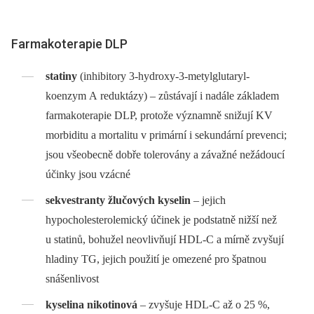
Farmakoterapie DLP
statiny
(inhibitory 3-hydroxy-3-metylglutaryl-
koenzym A reduktázy) –⁠ zůstávají i nadále základem
farmakoterapie DLP, protože významně snižují KV
morbiditu a mortalitu v primární i sekundární prevenci;
jsou všeobecně dobře tolerovány a závažné nežádoucí
účinky jsou vzácné
sekvestranty žlučových kyselin
–⁠ jejich
hypocholesterolemický účinek je podstatně nižší než
u statinů, bohužel neovlivňují HDL-C a mírně zvyšují
hladiny TG, jejich použití je omezené pro špatnou
snášenlivost
kyselina nikotinová
–⁠ zvyšuje HDL-C až o 25 %,