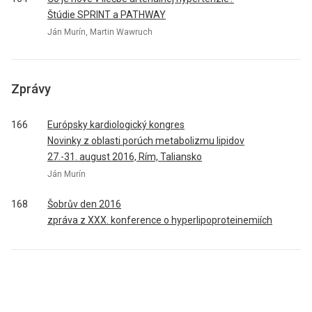
Štúdie SPRINT a PATHWAY
Ján Murín, Martin Wawruch
Zprávy
166
Európsky kardiologický kongres
Novinky z oblasti porúch metabolizmu lipidov
27.-31. august 2016, Rím, Taliansko
Ján Murín
168
Šobrův den 2016
zpráva z XXX. konference o hyperlipoproteinemiích