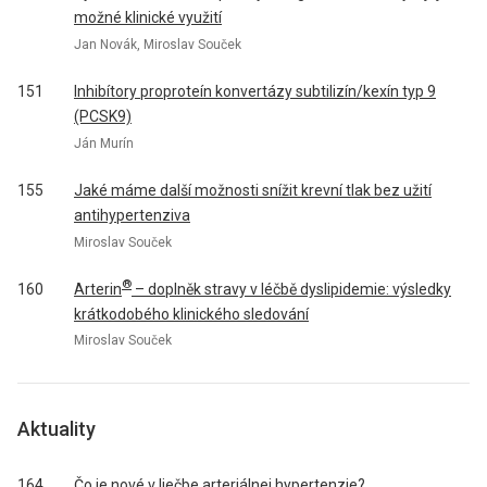
možné klinické využití
Jan Novák, Miroslav Souček
151
Inhibítory proproteín konvertázy subtilizín/kexín typ 9
(PCSK9)
Ján Murín
155
Jaké máme další možnosti snížit krevní tlak bez užití
antihypertenziva
Miroslav Souček
®
Arterin
– doplněk stravy v léčbě dyslipidemie: výsledky
160
krátkodobého klinického sledování
Miroslav Souček
Aktuality
164
Čo je nové v liečbe arteriálnej hypertenzie?