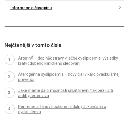
Informace o časopisu
Nejčtenější v tomto čísle
®
Arterin
– doplněk stravy v léčbě dyslipidemie: výsledky
krátkodobého klinického sledování
Aterogénna dyslipidémia – nový cieľ v kardiovaskulárnej
prevencii
Jaké máme další možnosti snížit krevní tlak bez užití
antihypertenziva
Periférne artériové ochorenie dolných končatín a
dyslipidémia