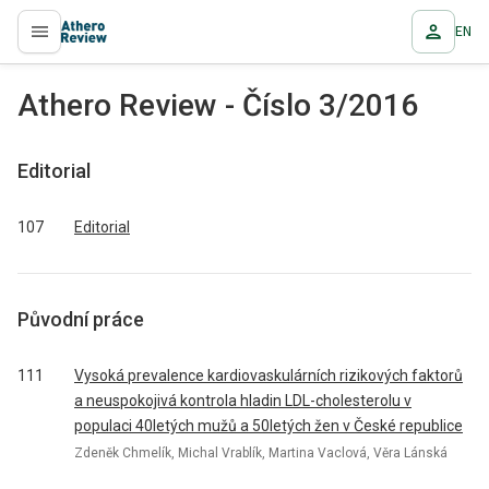
EN
proLékaře.cz
Athero Review - Číslo 3/2016
Editorial
107
Editorial
Původní práce
111
Vysoká prevalence kardiovaskulárních rizikových faktorů
a neuspokojivá kontrola hladin LDL-cholesterolu v
populaci 40letých mužů a 50letých žen v České republice
Zdeněk Chmelík, Michal Vrablík, Martina Vaclová, Věra Lánská