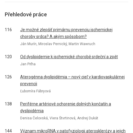
Přehledové práce
116
Je možné zlepšiť primárnu prevenciu ischemickej
choroby srdca? A akým spôsobom?
Ján Murín, Miroslav Pernický, Martin Wawruch
120
Od dyslipidemie k ischemické chorobě srdeční a zpět
Jan Piťha
126
Aterogénna dyslipidémia – nový cieľ v kardiovaskulárnej
prevencii
Ľubomíra Fábryová
138
Periférne artériové ochorenie dolných končatín a
dyslipidémia
Denisa Čelovská, Viera Štvrtinová, Andrej Dukát
144
Význam mikroRNA v patofyziologii aterosklerózy a jejich