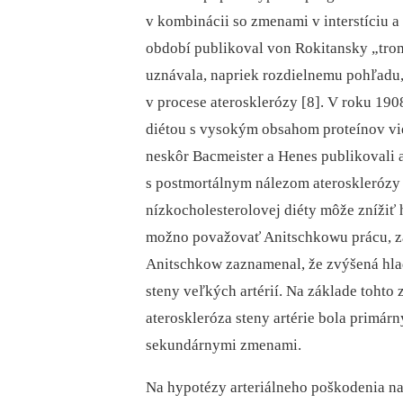
v kombinácii so zmenami v interstíciu a
období publikoval von Rokitansky „trom
uznávala, napriek rozdielnemu pohľadu,
v procese aterosklerózy [8]. V roku 190
diétou s vysokým obsahom proteínov vie
neskôr Bacmeister a Henes publikovali 
s postmortálnym nálezom aterosklerózy 
nízkocholesterolovej diéty môže znížiť h
možno považovať Anitschkowu prácu, za
Anitschkow zaznamenal, že zvýšená hladi
steny veľkých artérií. Na základe tohto 
ateroskleróza steny artérie bola primár
sekundárnymi zmenami.
Na hypotézy arteriálneho poškodenia nad