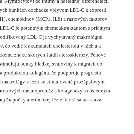
 T-lymfocytov) do intimy a následnej diferenciácii
nych bunkách dochádza vplyvom LDL-C k expresii
), chemokínov (MCP1, IL8) a rastových faktorov
 LDL-C je potentným chemoaktraktantom s priamym
Modifikovaný LDL-C je vychytávaný makrofágmi
, čo vedie k akumulácii cholesterolu v nich a k
ickému znaku skorých štádií aterosklerózy. Penové
stimulujú bunky hladkej svaloviny k migrácii do
ty a produkciou kolagénu, čo podporuje progresiu
u makrofágy v lézii sú stimulované prozápalovými
atrixových metaloproteáz a kolagenázy s následným
j čiapočky aterómovej lézie, ktorá sa tak stáva