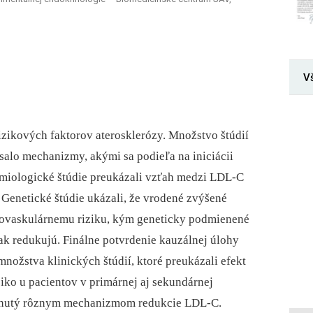
V
izikových faktorov aterosklerózy. Množstvo štúdií
salo mechanizmy, akými sa podieľa na iniciácii
demiologické štúdie preukázali vzťah medzi LDL-C
 Genetické štúdie ukázali, že vrodené zvýšené
ovaskulárnemu riziku, kým geneticky podmienené
ak redukujú. Finálne potvrdenie kauzálnej úlohy
ožstva klinických štúdií, ktoré preukázali efekt
iko u pacientov v primárnej aj sekundárnej
iahnutý rôznym mechanizmom redukcie LDL-C.