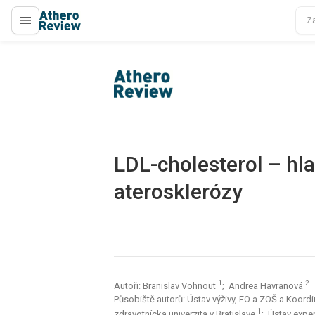
proLékaře.cz
proLékaře.cz
LDL-cholesterol – hla
aterosklerózy
1
2
Autoři: Branislav Vohnout
; Andrea Havranová
Působiště autorů: Ústav výživy, FO a ZOŠ a Koord
1
zdravotnícka univerzita v Bratislave
; Ústav expe