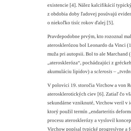
existencie [4]. Nález kalcifikácií typic
z obdobia doby ľadovej posúvajú eviden
o niekoľko tisíc rokov ďalej [5].
Pravdepodobne prvým, kto rozoznal ma
aterosklerózou bol Leonardo da Vinci (14
muža pri autopsii. Bol to ale Marchand 
„ateroskleróza“, pochádzajúci z grécke
akumuláciu lipidov) a
sclerosis
–⁠ „tvrdn
V polovici 19. storočia Virchow a von 
aterosklerotických ciev [6]. Zatiaľ čo 
sekundárne vzniknuté, Virchow veril v i
ktorý použil termín „endarteritis defor
procesu aterosklerózy a vyslovil konce
Virchow popísal typické progresívne a