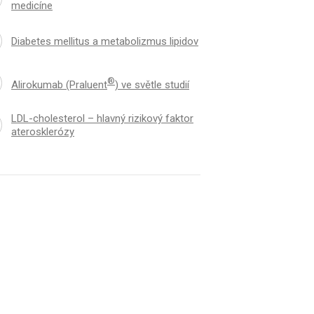
medicíne
Diabetes mellitus a metabolizmus lipidov
®
Alirokumab (Praluent
) ve světle studií
LDL-cholesterol – hlavný rizikový faktor
aterosklerózy