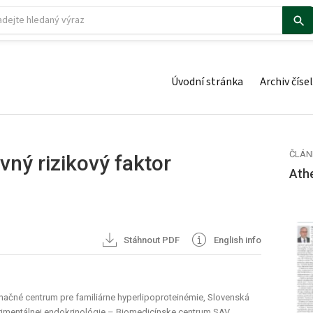
Úvodní stránka
Archiv čísel
ČLÁN
vný rizikový faktor
Ath
Stáhnout PDF
English info
inačné centrum pre familiárne hyperlipoproteinémie, Slovenská
rimentálnej endokrinológie – Biomedicínske centrum SAV,