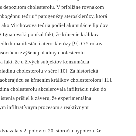
 s depozitom cholesterolu. V približne rovnakom
bogénnu teóriu“ patogenézy aterosklerózy, ktorá
 ako Virchowova teória podiel akumulácie lipidov
8 Ignatowski popísal fakt, že kŕmenie králikov
dlo k manifestácii aterosklerózy [9]. O 5 rokov
asociáciu zvýšenej hladiny cholesterolu
a fakt, že u živých subjektov konzumácia
ladinu cholesterolu v sére [10]. Za historickú
oberajúcu sa kŕmením králikov cholesterolom [11].
na cholesterolu akcelerovala infiltráciu tuku do
zistenia prišiel k záveru, že experimentálna
nym infiltratívnym procesom s reaktívnymi
viazala v 2. polovici 20. storočia hypotéza, že