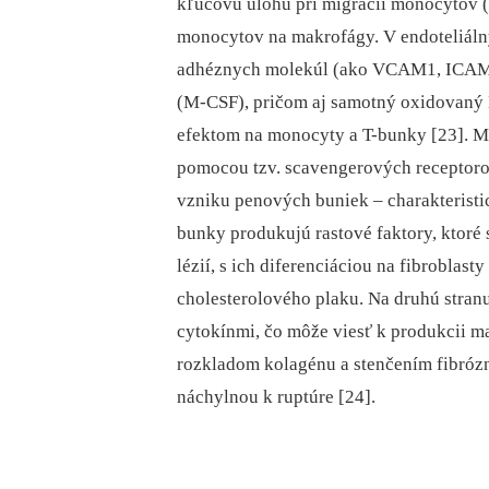
kľúčovú úlohu pri migrácii monocytov (a
monocytov na makrofágy. V endoteliál
adhéznych molekúl (ako VCAM1, ICAM1
(M-CSF), pričom aj samotný oxidovaný
efektom na monocyty a T-bunky [23]. 
pomocou tzv. scavengerových receptorov
vzniku penových buniek –⁠ charakterist
bunky produkujú rastové faktory, ktoré 
lézií, s ich diferenciáciou na fibroblas
cholesterolového plaku. Na druhú stran
cytokínmi, čo môže viesť k produkcii m
rozkladom kolagénu a stenčením fibrózne
náchylnou k ruptúre [24].