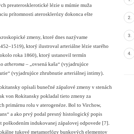
kých preaterosklerotické lézie u múmie muža
ciu prítomnosti atero­sklerózy dokonca ešte
kroskopické zmeny, ktoré dnes nazývame
52–1519), ktorý ilustroval arteriálne lézie starého
(okolo roka 1860), ktorý ustanovil termín
ho
atheroma
–⁠ „ovsená kaša“ (vyjadrujúce
utie“ (vyjadrujúce zhrubnutie arteriálnej intimy).
Rokitansky opísali bunečné zápalové zmeny v stenách
však von Rokitansky pokladal tieto zmeny za
ch primárnu rolu v aterogenéze. Bol to Virchow,
mans“ a ako prvý podal presný histologický popis
pt poškodením indukovanej zápalovej odpovede [7].
 fokálne tukové metamorfózy bunkových elementov