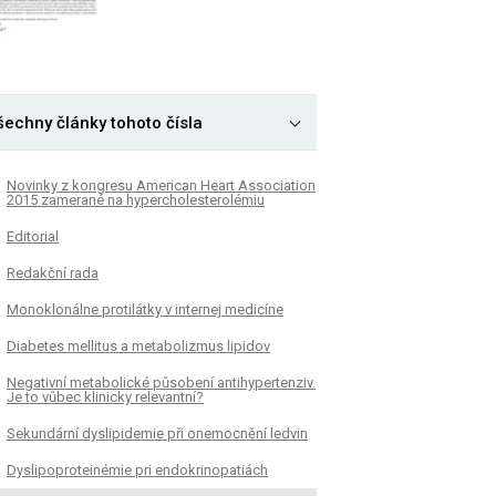
šechny články tohoto čísla
Novinky z kongresu American Heart Association
2015 zamerané na hypercholesterolémiu
Editorial
Redakční rada
Monoklonálne protilátky v internej medicíne
Diabetes mellitus a metabolizmus lipidov
Negativní metabolické působení antihypertenziv.
Je to vůbec klinicky relevantní?
Sekundární dyslipidemie při onemocnění ledvin
Dyslipoproteinémie pri endokrinopatiách