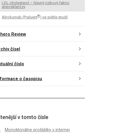
LDL-cholesterol – hlavný rizikový faktor
aterosklerózy
®
Alirokumab (Praluent
) ve světle studií
thero Review
chiv čísel
tuální číslo
nformace o časopisu
tenější v tomto čísle
Monoklonálne protilátky v internej