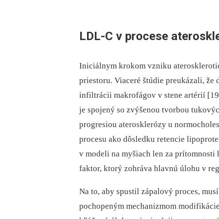
LDL-C v procese ateroskl
Iniciálnym krokom vzniku ateroskleroti
priestoru. Viaceré štúdie preukázali, ž
infiltrácii makrofágov v stene artérií [
je spojený so zvýšenou tvorbou tukovýc
progresiou aterosklerózy u normocholes
procesu ako dôsledku retencie lipoprot
v modeli na myšiach len za prítomnosti 
faktor, ktorý zohráva hlavnú úlohu v re
Na to, aby spustil zápalový proces, mus
pochopeným mechanizmom modifikácie 