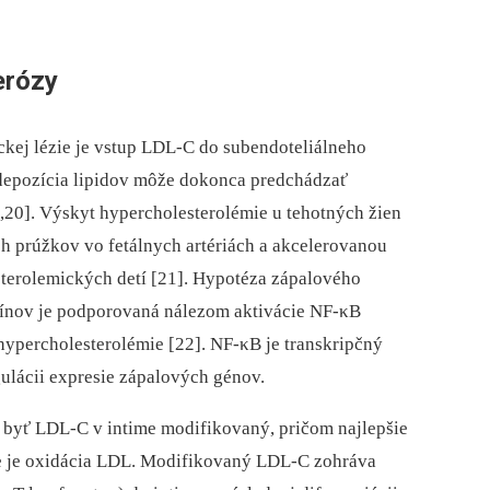
erózy
ckej lézie je vstup LDL-C do subendoteliálneho
e depozícia lipidov môže dokonca predchádzať
19,20]. Výskyt hypercholesterolémie u tehotných žien
h prúžkov vo fetálnych artériách a akcelerovanou
terolemických detí [21]. Hypotéza zápalového
eínov je podporovaná nálezom aktivácie NF-κB
hypercholesterolémie [22]. NF-κB je transkripčný
gulácii expresie zápalových génov.
í byť LDL-C v intime modifikovaný, pričom najlepšie
je oxidácia LDL. Modifikovaný LDL-C zohráva