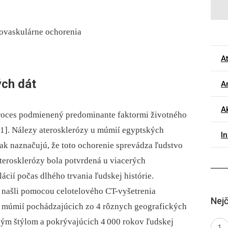
diovaskulárne ochorenia
A
ých dát
Ar
Ak
proces podmienený predominante faktormi životného
[1]. Nálezy aterosklerózy u múmií egyptských
I
ak naznačujú, že toto ochorenie sprevádza ľudstvo
aterosklerózy bola potvrdená u viacerých
cií počas dlhého trvania ľudskej histórie.
našli pomocou celotelového CT-vyšetrenia
Nejč
7 múmií pochádzajúcich zo 4 rôznych geografických
ným štýlom a pokrývajúcich 4 000 rokov ľudskej