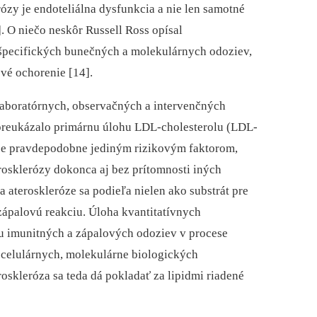
ózy je endoteliálna dysfunkcia a nie len samotné
]. O niečo neskôr Russell Ross opísal
o špecifických bunečných a molekulárnych odoziev,
vé ochorenie [14].
laboratórnych, observačných a intervenčných
preukázalo primárnu úlohu LDL-cholesterolu (LDL-
l je pravdepodobne jediným rizikovým faktorom,
rosklerózy dokonca aj bez prítomnosti iných
 atero­skleróze sa podieľa nielen ako substrát pre
zápalovú reakciu. Úloha kvantitatívnych
u imunitných a zápalových odoziev v procese
 celulárnych, molekulárne biologických
oskleróza sa teda dá pokladať za lipidmi riadené