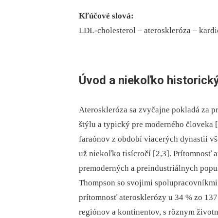
Kľúčové slová
:
LDL-cholesterol –⁠ ateroskleróza –⁠ kar
Úvod a niekoľko historick
Ateroskleróza sa zvyčajne pokladá za 
štýlu a typický pre moderného človeka 
faraónov z období viacerých dynastií vš
už niekoľko tisícročí [2,3]. Prítomnosť 
premoderných a preindustriálnych populá
Thompson so svojimi spolupracovníkmi 
prítomnosť aterosklerózy u 34 % zo 13
regiónov a kontinentov, s rôznym život