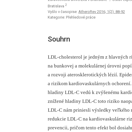
2
Bratislava
Vyšlo v časopise:
AtheroRev 2016; 1(2): 88-92
Kategorie: Přehledové práce
Souhrn
LDL-cholesterol je jedným z hlavných r
na bunkovej a molekulárnej úrovni popí
a rozvoji aterosklerotických lézií. Epi
a rizikom kardiovaskulárnych ochorení.
hladiny LDL-C vedú k zvýšenému kardi
znížené hladiny LDL-C toto riziko naop
LDL-C nám priniesli výsledky veľkého mn
redukcie LDL-C na kardiovaskulárne riz
prevencii, pričom tento efekt bol dos