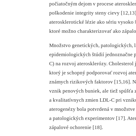
počiatočným dejom v procese ateroskler
poškodenie integrity steny cievy [12,13
aterosklerotické lézie ako sériu vysok
ktoré možno charakterizovať ako zápalo
Množstvo genetických, patologických, 
epidemiologických štúdií jednoznačne 
C) na rozvoj aterosklerózy. Cholestero
ktorý je schopný podporovať rozvoj ate
známych rizikových faktorov [15,16]. Na
vznik penových buniek, ale tiež spúšťa 
a kvalitatívnych zmien LDL-C pri vznik
aterogenézy bola potvrdená v množstve
a patologických experimentov [17]. Ater
zápalové ochorenie [18].