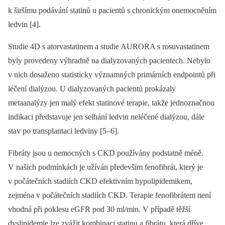
k širšímu podávání statinů u pacientů s chronickým onemocněním
ledvin [4].
Studie 4D s atorvastatinem a studie AURORA s rosuva­statinem
byly provedeny výhradně na dialyzovaných pacientech. Nebylo
v nich dosaženo statisticky významných primárních endpointů při
léčení dialýzou. U dialyzovaných pacientů prokázaly
metaanalýzy jen malý efekt statinové terapie, takže jednoznačnou
indikaci představuje jen selhání ledvin neléčené dialýzou, dále
stav po transplantaci ledviny [5–6].
Fibráty jsou u nemocných s CKD používány podstatně méně.
V našich podmínkách je užíván především fenofibrát, který je
v počátečních stadiích CKD efektivním hypolipidemikem,
zejména v počátečních stadiích CKD. Terapie fenofibrátem není
vhodná při poklesu eGFR pod 30 ml/min. V případě těžší
dyslipidemie lze zvážit kombinaci statinu a fibrátu, která dříve