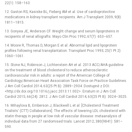
22(1): 158–163.
12. Gaston RS, Kasiske BL, Fieberg AM et al. Use of cardioprotective
medications in kidney transplant recipients. Am J Transplant 2009; 9(8):
1811–1815.
13. Gonyea JE, Anderson CF. Weight change and serum lipoproteins in
recipients of renal allografts. Mayo Clin Proc 1992; 67(7): 653–657.
14. Moore R, Thomas D, Morgan E et al. Abnormal lipid and lipoprotein
profiles following renal transplantation. Transplant Proc 1993; 25(1 Pt 2):
1060–1061.
15. Stone NJ, Robinson J, Lichtenstein AH et al. 2013 ACC/AHA guideline
on the treatment of blood cholesterol to reduce atherosclerotic
cardiovascular risk in adults: a report of the American College of
Cardiology/American Heart Association Task Force on Practice Guidelines.
J Am Coll Cardiol 2014; 63(25 Pt B): 2889–2934. Dostupné z DOI:
<http://dx.doi.org/10.1016/j.jacc.2013.11.002>. Erratum in J Am Coll
Cardiol 2015; 66(24): 2812. J Am Coll Cardiol 2014; 63(25 Pt B): 3024–3025.
16. Mihaylova B, Emberson J, Blackwell L et al. [Cholesterol Treatment
Trialists' (CTT) Collaborators]. The effects of lowering LDL cholesterol with
statin therapy in people at low risk of vascular disease: metaanalysis of
individual data from 27 randomised trials. Lancet 2012; 380(9841): 581–
590.