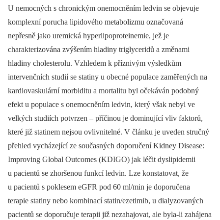
U nemocných s chronickým onemocněním ledvin se objevuje
komplexní porucha lipidového metabolizmu označovaná
nepřesně jako uremická hyperlipoproteinemie, jež je
charakterizována zvýšením hladiny triglyceridů a změnami
hladiny cholesterolu. Vzhledem k příznivým výsledkům
intervenčních studií se statiny u obecné populace zaměřených na
kardio­vaskulární morbiditu a mortalitu byl očekáván podobný
efekt u populace s onemocněním ledvin, který však nebyl ve
velkých studiích potvrzen –⁠ příčinou je dominující vliv faktorů,
které již statinem nejsou ovlivnitelné. V článku je uveden stručný
přehled vycházející ze současných doporučení Kidney Disease:
Improving Global Outcomes (KDIGO) jak léčit dyslipidemii
u pacientů se zhoršenou funkcí ledvin. Lze konstatovat, že
u pacientů s poklesem eGFR pod 60 ml/min je doporučena
terapie statiny nebo kombinací statin/ezetimib, u dialyzovaných
pacientů se doporučuje terapii již nezahajovat, ale byla-li zahájena