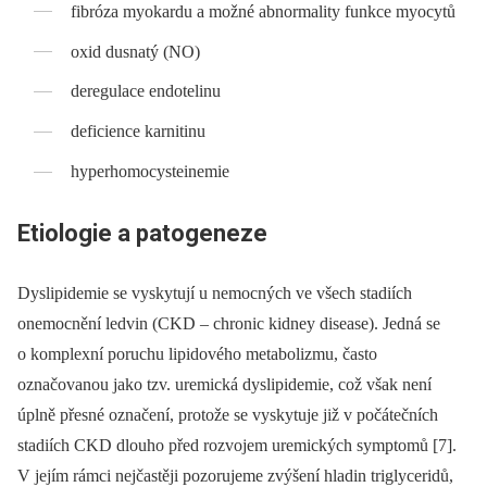
fibróza myokardu a možné abnormality funkce myocytů
oxid dusnatý (NO)
deregulace endotelinu
deficience karnitinu
hyperhomocysteinemie
Etiologie a patogeneze
Dyslipidemie se vyskytují u nemocných ve všech stadiích
onemocnění ledvin (CKD –⁠ chronic kidney disease). Jedná se
o komplexní poruchu lipidového metabolizmu, často
označovanou jako tzv. uremická dyslipidemie, což však není
úplně přesné označení, protože se vyskytuje již v počátečních
stadiích CKD dlouho před rozvojem uremických symptomů [7].
V jejím rámci nejčastěji pozorujeme zvýšení hladin triglyceridů,