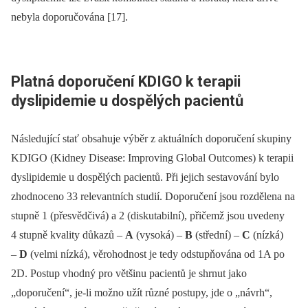
nebyla doporučována [17].
Platná doporučení KDIGO k terapii
dyslipidemie u dospělých pacientů
Následující stať obsahuje výběr z aktuálních doporučení skupiny
KDIGO (Kidney Disease: Improving Global Outcomes) k terapii
dyslipidemie u dospělých pacientů. Při jejich sestavování bylo
zhodnoceno 33 relevantních studií. Doporučení jsou rozdělena na
stupně 1 (přesvědčivá) a 2 (diskutabilní), přičemž jsou uvedeny
4 stupně kvality důkazů –⁠
A
(vysoká) –⁠
B
(střední) –⁠
C
(nízká)
–⁠
D
(velmi nízká), věrohodnost je tedy odstupňována od 1A po
2D. Postup vhodný pro většinu pacientů je shrnut jako
„doporučení“, je-li možno užít různé postupy, jde o „návrh“,