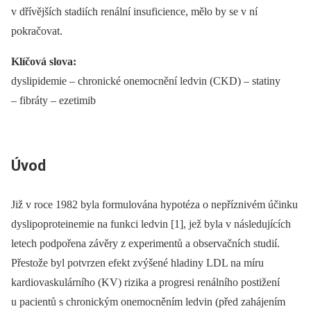
v dřívějších stadiích renální insuficience, mělo by se v ní
pokračovat.
Klíčová slova
:
dyslipidemie –⁠ chronické onemocnění ledvin (CKD) –⁠ statiny
–⁠ fibráty –⁠ ezetimib
Úvod
Již v roce 1982 byla formulována hypotéza o nepříznivém účinku
dyslipoproteinemie na funkci ledvin [1], jež byla v následujících
letech podpořena závěry z experimentů a observačních studií.
Přestože byl potvrzen efekt zvýšené hladiny LDL na míru
kardiovaskulárního (KV) rizika a progresi renálního postižení
u pacientů s chronickým onemocněním ledvin (před zahájením