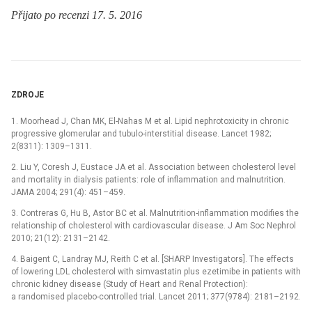
Přijato po recenzi 17. 5. 2016
ZDROJE
1. Moorhead J, Chan MK, El-Nahas M et al. Lipid nephrotoxicity in chronic
progressive glomerular and tubulo-interstitial disease. Lancet 1982;
2(8311): 1309–1311.
2. Liu Y, Coresh J, Eustace JA et al. Association between cholesterol level
and mortality in dialysis patients: role of inflammation and malnutrition.
JAMA 2004; 291(4): 451–459.
3. Contreras G, Hu B, Astor BC et al. Malnutrition-inflammation modifies the
relationship of cholesterol with cardiovascular disease. J Am Soc Nephrol
2010; 21(12): 2131–2142.
4. Baigent C, Landray MJ, Reith C et al. [SHARP Investigators]. The effects
of lowering LDL cholesterol with simvastatin plus ezetimibe in patients with
chronic kidney disease (Study of Heart and Renal Protection):
a randomised placebo-controlled trial. Lancet 2011; 377(9784): 2181–2192.