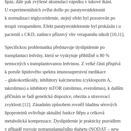
lipáz, dále pak zvýšené akumulaci vápníku v tukové tkáni.
U experimentálních zvířat došlo po paratyreoidektomii
k normalizaci triglyceridemie, stejný efekt byl pozorován po
terapii verapamilem. Efekt para­tyreoidektomie byl prokázán i u
pacientů s CKD, zatímco příznivý vliv verapamilu nikoli [10,11].
Specifickou problematiku představuje dyslipidemie po
transplantaci ledviny, která se vyskytuje přibližně u 80 %
nemocných s transplantovanou ledvinou. Z velké části přispívá
k poruše lipidového spektra imunosupresivní medikace
–⁠ glukokortikoidy, inhibitory kalcineurinu (cyklosporin A,
takrolimus) a inhibitory mTOR (sirolimus, everolimus), k dalším
příčinám se řadí genetická dispozice, obezita a stravovací
zvyklosti [12]. Zásadním způsobem rovněž hladinu sérových
lipoproteinů ovlivňuje aktuální funkce štěpu a celková
metabolická kompenzace. Dyslipidemie je prakticky pravidlem
v případě rozvoje potransplantačního diabetu (NODAT –⁠ new