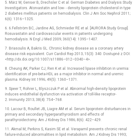
5. März W, Genser B, Drechsler C et al. German Diabetes and Dialysis Study
Investigators. Atorvastatin and low- -⁠ density lipoprotein cholesterol in type
2 diabetes mellitus patients on hemodialysis. Clin J Am Soc Nephrol 2011;
6(6): 1316–1325.
6. 6.Fellström BC, Jardine AG, Schmieder RE et al. [AURORA Study Group].
Rosuvastatin and cardiovascular events in patients undergoing
hemodialysis. N Engl J Med 2009; 360(14): 1395–1407.
7. Briasoulis A, Bakris GL. Chronic kidney disease as a coronary artery
disease risk equivalent. Curr Cardiol Rep 2013; 15(3): 340. Dostupné z DOI:
<http://dx.doi.org/10.1007/s11886–012–0340–4>.
8. Cheung AK, Parker CJ, Ren K et al. Increased lipase inhibition in uremia:
identification of pre-beta-HDL as a major inhibitor in normal and uremic
plasma. Kidney Int 1996; 49(5): 1360–1371.
9. Speer T, Rohrer L, Blyszczuk P et al. Abnormal high-density lipoprotein
induces endothelial dysfunction via activation of toll-like receptor-
2. Immunity 2013; 38(4): 754–768.
10. Lacour B, Roullet JB, Liagre AM et al. Serum lipoprotein disturbances in
primary and secondary hyperparathyroidism and effects of
parathyroidectomy. Am J Kidney Dis 1986; 8(6): 422–429.
11. Akmal M, Perkins S, Kasim SE et al. Verapamil prevents chronic renal
failure-induced abnormalities in lipid metabolism. Am J Kidney Dis 1993;