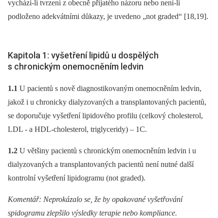
vychází-li tvrzení z obecně přijatého názoru nebo není-li
podloženo adekvátními důkazy, je uvedeno „not graded“ [18,19].
Kapitola 1: vyšetření lipidů u dospělých
s chronickým onemocněním ledvin
1.1
U pacientů s nově diagnostikovaným onemocněním ledvin,
jakož i u chronicky dialyzovaných a transplantovaných pacientů,
se doporučuje vyšetření lipidového profilu (celkový cholesterol,
LDL -⁠ a HDL-cholesterol, triglyceridy) –⁠ 1C.
1.2
U většiny pacientů s chronickým onemocněním ledvin i u
dialyzovaných a transplantovaných pacientů není nutné další
kontrolní vyšetření lipidogramu (not graded).
Komentář: Neprokázalo se, že by opakované vyšetřování
spidogramu zlepšilo výsledky terapie nebo kompliance.