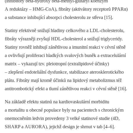
(inhibitory beta-hydroxy beta-methyl-glutaryl koenzym
A reduktázy –⁠ HMG-CoA), fibráty (aktivátory receptorů PPARα)
a substance inhibující absorpci cholesterolu ze střeva [15].
Statiny efektivně snižují hladiny celkového a LDL-cholesterolu,
fibráty výrazněji zvyšují HDL-cholesterol a snižují triglyceridy.
Statiny rovněž inhibují zánětlivou a imunitní reakci v cévní stěně
a ovlivňují proliferaci hladkých svalových buněk a extracelulární
matrix –⁠ vykazují tzv. pleiotropní (extralipidové účinky)
–⁠ zlepšení endoteliální dysfunkce, stabilizace aterosklerotického
plátu. Fibráty mají kromě účinků na lipidový metabolizmus též
anti­trombotický efekt a tlumí zánětlivou reakci v cévní stěně [16].
Na základě efektu statinů na kardiovaskulární morbiditu
a mortalitu u obecné populace byly na pacientech s chronickým
onemocněním ledvin provedeny 3 velké statinové studie (4D,
SHARP a AURORA), jejichž design je shrnut v tab [4–6].