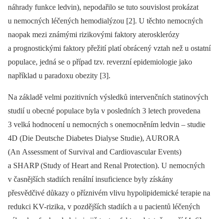
náhrady funkce ledvin), nepodařilo se tuto souvislost prokázat
u nemocných léčených hemodialýzou [2]. U těchto nemocných
naopak mezi známými rizikovými faktory aterosklerózy
a prognostickými faktory přežití platí obrácený vztah než u ostatní
populace, jedná se o případ tzv. reverzní epidemiologie jako
například u paradoxu obezity [3].
Na základě velmi pozitivních výsledků intervenčních statinových
studií u obecné populace byla v posledních 3 letech provedena
3 velká hodnocení u nemocných s onemocněním ledvin –⁠ studie
4D (Die Deutsche Diabetes Dialyse Studie), AURORA
(An Assessment of Survival and Cardio­vascular Events)
a SHARP (Study of Heart and Renal Protection). U nemocných
v časnějších stadiích renální insuficience byly získány
přesvědčivé důkazy o příznivém vlivu hypolipidemické terapie na
redukci KV-rizika, v pozdějších stadiích a u pacientů léčených