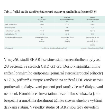
Tab. 1. Velké studie zaměřené na terapii statiny u renální insuficience [5–6]
V největší studii SHARP se simvastatinem/ezetimibem byly asi
2/3 pacientů ve stadiích CKD G3-G5. Došlo k signifikantnímu
snížení primárního endpointu (primární atero­sklerotické příhody)
o 17 %, přičemž z terapie zaměřené na snížení LDL cholesterolu
profitovali nedialyzovaní pacienti podstatně více než dialyzovaní
nemocní. Kombinace simvastatinu a ezetimibu se ukázala jako
bezpečná a umožnila dosáhnout účinku srovnatelného s vyššími
dávkami statinů. Výsledky studie SHARP jsou tedy důvodem