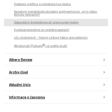
Diabetes mellitus a metabolizmus lipidov
Negativní metabolické působení antihypertenziv. Je to vůbec
klinicky relevantní?
Sekundární dyslipidemie při onemocnění ledvin
Dyslipoproteinémie pri endokrinopatiách
LDL-cholesterol – hlavný rizikový faktor aterosklerózy
®
Alirokumab (Praluent
) ve světle studií
Athero Review
Archiv čísel
Aktuální číslo
Informace o časopisu