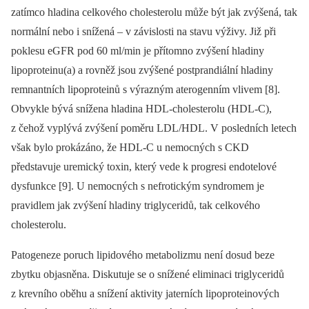
zatímco hladina celkového cholesterolu může být jak zvýšená, tak
normální nebo i snížená –⁠ v závislosti na stavu výživy. Již při
poklesu eGFR pod 60 ml/min je přítomno zvýšení hladiny
lipoproteinu(a) a rovněž jsou zvýšené postprandiální hladiny
remnantních lipoproteinů s výrazným aterogenním vlivem [8].
Obvykle bývá snížena hladina HDL-cholesterolu (HDL-C),
z čehož vyplývá zvýšení poměru LDL/HDL. V posledních letech
však bylo prokázáno, že HDL-C u nemocných s CKD
představuje uremický toxin, který vede k progresi endotelové
dysfunkce [9]. U nemocných s nefrotickým syndromem je
pravidlem jak zvýšení hladiny triglyceridů, tak celkového
cholesterolu.
Patogeneze poruch lipidového metabolizmu není dosud beze
zbytku objasněna. Diskutuje se o snížené eliminaci triglyceridů
z krevního oběhu a snížení aktivity jaterních lipoproteinových