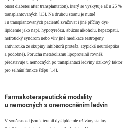
onset diabetes after transplantation), který se vyskytuje až u 25 %
transplantovaných [13]. Na druhou stranu je nutné
i u transplantovaných pacientů zvažovat i jiné příčiny dys­
lipidemie jako např. hypotyreózu, abúzus alkoholu, hepatopatii,
nefrotický syndrom nebo vliv jiné medikace (estrogeny,
antivirotika ze skupiny inhibitorů proteáz, atypická neuroleptika
a podobně). Porucha metabolizmu lipoproteinů rovněž
představuje u nemocných po transplantaci ledviny rizikový faktor
pro selhání funkce štěpu [14].
Farmakoterapeutické modality
u nemocných s onemocněním ledvin
V současnosti jsou k terapii dyslipidemie užívány statiny