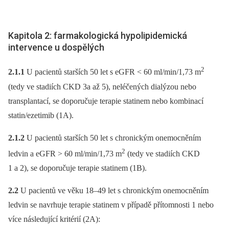
Kapitola 2: farmakologická hypolipidemická
intervence u dospělých
2
2.1.1
U pacientů starších 50 let s eGFR < 60 ml/min/1,73 m
(tedy ve stadiích CKD 3a až 5), neléčených dialýzou nebo
transplantací, se doporučuje terapie statinem nebo kombinací
statin/ezetimib (1A).
2.1.2
U pacientů starších 50 let s chronickým onemocněním
2
ledvin a eGFR > 60 ml/min/1,73 m
(tedy ve stadiích CKD
1 a 2), se doporučuje terapie statinem (1B).
2.2
U pacientů ve věku 18–49 let s chronickým onemocněním
ledvin se navrhuje terapie statinem v případě přítomnosti 1 nebo
více následující kritérií (2A):