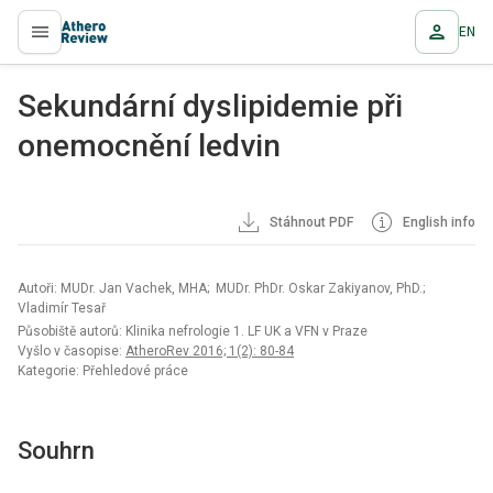
EN
proLékaře.cz
Sekundární dyslipidemie při
onemocnění ledvin
Stáhnout PDF
English info
Autoři: MUDr. Jan Vachek, MHA; MUDr. PhDr. Oskar Zakiyanov, PhD.;
Vladimír Tesař
Působiště autorů: Klinika nefrologie 1. LF UK a VFN v Praze
Vyšlo v časopise:
AtheroRev 2016; 1(2): 80-84
Kategorie: Přehledové práce
Souhrn