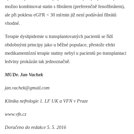
možno kombinovat statin s fibrátem (preferenčně fenofibrátem),
ale při poklesu eGFR < 30 ml/min již není podávání fibrátů
vhodné.
Terapie dyslipidemie u transplantovaných pacientů se řídí
obdobnými principy jako u běžné populace, přestože efekt
medikamentózní terapie statiny nebyl u pacientů po transplantaci
ledviny prokázán tak jednoznačně.
MUDr. Jan Vachek
jan.vachek@gmail.com
Klinika nefrologie 1. LF UK a VFN v Praze
www.vfn.cz
Doručeno do redakce 5. 5. 2016