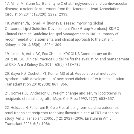
17. Miller M, Stone NJ, Ballantyne C et al. Triglycerides and cardiovascular
disease: a scientific statement from the American Heart Association.
Circulation 2011; 123(20): 2292–2333.
18. Wanner Ch, Tonelli M. [Kidney Disease: Improving Global
Outcomes Lipid Guideline Development Work Group Members]. KDIGO
Clinical Practice Guideline for Lipid Management in CKD: summary of
recommendation statements and clinical approach to the patient.
Kidney Int 2014; 85(6): 1303–1309.
19. Inker LA, Astor BC, Fox CH et al. KDOQI US Commentary on the
2012 KDIGO Clinical Practice Guideline for the evaluation and management
of CKD. Am J Kidney Dis 2014; 63(5): 713–735.
20. Bayer ND, Cochetti PT, Kumar MS et al. Association of metabolic
syndrome with development of new-onset diabetes after transplantation.
Transplantation 2010; 90(8): 861–866.
21. Gonyea JE, Anderson CF. Weight change and serum lipoproteins in
recipients of renal allografts. Mayo Clin Proc 1992; 67(7): 653–657.
22. Holdaas H, Fellstrom B, Cole E et al. Long-term cardiac outcomes in
renal transplant recipients receiving fluvastatin: the ALERT extension
study. Am J Transplant 2005; 5(12): 2929–2936. Erratum in Am J
Transplant 2006; 6(8): 1986.