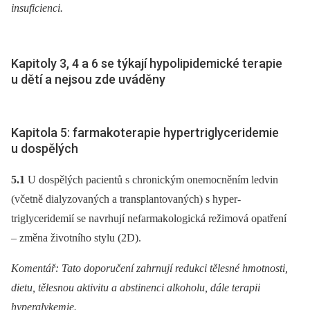
insuficienci.
Kapitoly 3, 4 a 6 se týkají hypolipidemické terapie
u dětí a nejsou zde uváděny
Kapitola 5: farmakoterapie hypertriglyceridemie
u dospělých
5.1
U dospělých pacientů s chronickým onemocněním ledvin
(včetně dialyzovaných a transplantovaných) s hyper­
triglyceridemií se navrhují nefarmakologická režimová opatření
–⁠ změna životního stylu (2D).
Komentář: Tato doporučení zahrnují redukci tělesné hmotnosti,
dietu, tělesnou aktivitu a abstinenci alkoholu, dále terapii
hyperglykemie.