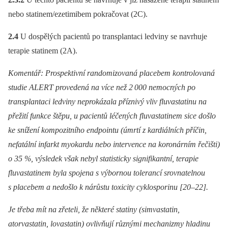
nebo statinem/ezetimibem pokračovat (2C).
2.4
U dospělých pacientů po transplantaci ledviny se navrhuje
terapie statinem (2A).
Komentář: Prospektivní randomizovaná placebem kontro­lovaná
studie ALERT provedená na více než 2 000 nemocných po
transplantaci ledviny neprokázala příznivý vliv fluvastatinu na
přežití funkce štěpu, u pacientů léčených fluvastatinem sice došlo
ke snížení kompozitního endpointu (úmrtí z kardiálních příčin,
nefatální infarkt myokardu nebo intervence na koronárním řečišti)
o 35 %, výsledek však nebyl statisticky signifikantní, terapie
fluvastatinem byla spojena s výbornou tolerancí srovnatelnou
s placebem a nedošlo k nárůstu toxicity cyklosporinu [20–22].
Je třeba mít na zřeteli, že některé statiny (simvastatin,
atorvastatin, lovastatin) ovlivňují různými mechanizmy hladinu