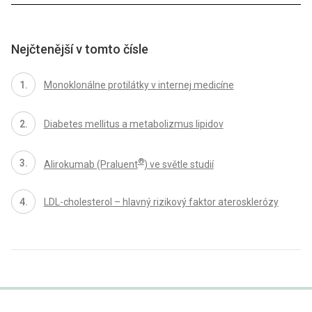
Nejčtenější v tomto čísle
Monoklonálne protilátky v internej medicíne
Diabetes mellitus a metabolizmus lipidov
®
Alirokumab (Praluent
) ve světle studií
LDL-cholesterol – hlavný rizikový faktor aterosklerózy