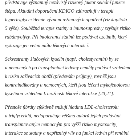
představuje významný nezávislý rizikový faktor selhání funkce
štěpu. Aktuální doporučení KDIGO zdůrazňují v terapii
hypertriglyceridemie význam režimových opatření (viz kapitola
5 výše). Souběžná terapie statiny a imunosupresivy zvyšuje riziko
rabdmyolýzy. Při intoleranci statinů lze podávat ezetimib, který
vykazuje jen velmi málo lékových interakcí.
Sekvestranty žlučových kyselin (např. cholestyramin) by se
u nemocných po transplantaci ledviny neměly podávat vzhledem
k riziku zažívacích obtíží (především průjmy), rovněž jsou
kontraindikovány u nemocných, kteří jsou léčeni mykofenolovou
kyselinou vzhledem k možnosti lékové interakce [20,21].
Přestože fibráty efektivně snižují hladinu LDL-cholesterolu
a triglyceridů, nedoporučuje většina autorů jejich podávání
transplantovaným nemocným pro vyšší riziko myotoxicity,
interakce se statiny a nepříznivý vliv na funkci ledvin při renální