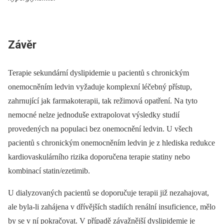
Závěr
Terapie sekundární dyslipidemie u pacientů s chronickým
onemocněním ledvin vyžaduje komplexní léčebný přístup,
zahrnující jak farmakoterapii, tak režimová opatření. Na tyto
nemocné nelze jednoduše extrapolovat výsledky studií
provedených na populaci bez onemocnění ledvin. U všech
pacientů s chronickým onemocněním ledvin je z hlediska redukce
kardiovaskulárního rizika doporučena terapie statiny nebo
kombinací statin/ezetimib.
U dialyzovaných pacientů se doporučuje terapii již nezahajovat,
ale byla-li zahájena v dřívějších stadiích renální insuficience, mělo
by se v ní pokračovat. V případě závažnější dyslipidemie je