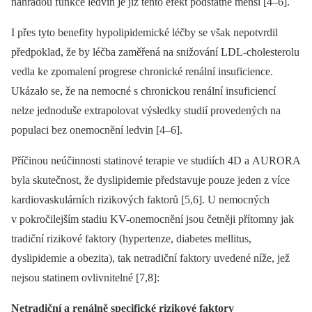
náhradou funkce ledvin je již tento efekt podstatně menší [4–6].
I přes tyto benefity hypolipidemické léčby se však nepotvrdil
předpoklad, že by léčba zaměřená na snižování LDL-cholesterolu
vedla ke zpomalení progrese chronické renální insuficience.
Ukázalo se, že na nemocné s chronickou renální insuficiencí
nelze jednoduše extrapolovat výsledky studií provedených na
populaci bez onemocnění ledvin [4–6].
Příčinou neúčinnosti statinové terapie ve studiích 4D a AURORA
byla skutečnost, že dyslipidemie představuje pouze jeden z více
kardiovaskulárních rizikových faktorů [5,6]. U nemocných
v pokročilejším stadiu KV-onemocnění jsou četněji přítomny jak
tradiční rizikové faktory (hypertenze, diabetes mellitus,
dyslipidemie a obezita), tak netradiční faktory uvedené níže, jež
nejsou statinem ovlivnitelné [7,8]:
Netradiční a renálně specifické rizikové faktory