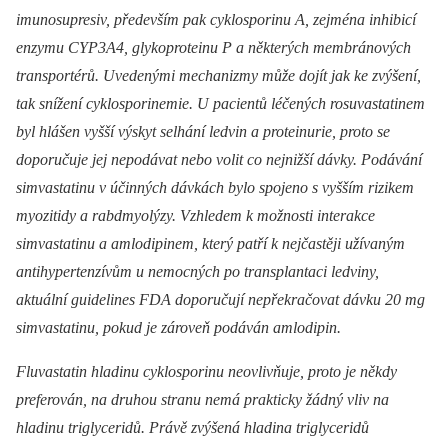
imunosupresiv, především pak cyklosporinu A, zejména inhibicí
enzymu CYP3A4, glykoproteinu P a některých membránových
transportérů. Uvedenými mechanizmy může dojít jak ke zvýšení,
tak snížení cyklosporinemie. U pacientů léčených rosuvastatinem
byl hlášen vyšší výskyt selhání ledvin a proteinurie, proto se
doporučuje jej nepodávat nebo volit co nejnižší dávky. Podávání
simvastatinu v účinných dávkách bylo spojeno s vyšším rizikem
myozitidy a rabdmyolýzy. Vzhledem k možnosti interakce
simvastatinu a amlodipinem, který patří k nejčastěji užívaným
antihypertenzívům u nemocných po transplantaci ledviny,
aktuální guidelines FDA doporučují nepřekračovat dávku 20 mg
simvastatinu, pokud je zároveň podáván amlodipin.
Fluvastatin hladinu cyklosporinu neovlivňuje, proto je někdy
preferován, na druhou stranu nemá prakticky žádný vliv na
hladinu triglyceridů. Právě zvýšená hladina triglyceridů