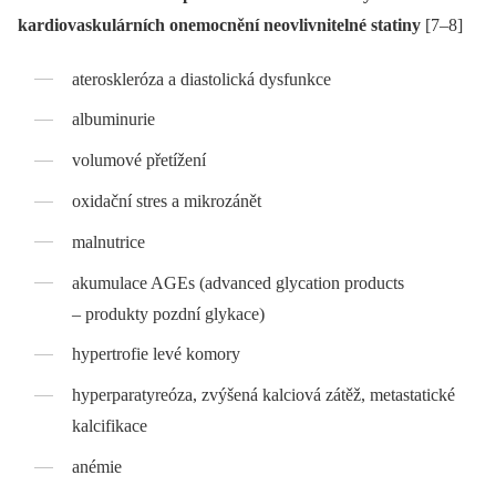
kardiovaskulárních onemocnění neovlivnitelné statiny
[7–8]
ateroskleróza a diastolická dysfunkce
albuminurie
volumové přetížení
oxidační stres a mikrozánět
malnutrice
akumulace AGEs (advanced glycation products
–⁠ produkty pozdní glykace)
hypertrofie levé komory
hyperparatyreóza, zvýšená kalciová zátěž, metastatické
kalcifikace
anémie