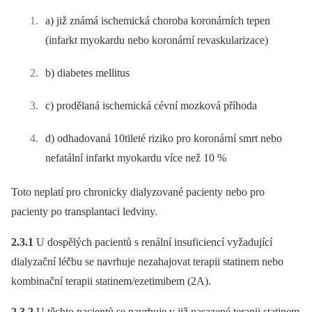
a) již známá ischemická choroba koronárních tepen
(infarkt myokardu nebo koronární revaskularizace)
b) diabetes mellitus
c) prodělaná ischemická cévní mozková příhoda
d) odhadovaná 10tileté riziko pro koronární smrt nebo
nefatální infarkt myokardu více než 10 %
Toto neplatí pro chronicky dialyzované pacienty nebo pro
pacienty po transplantaci ledviny.
2.3.1
U dospělých pacientů s renální insuficiencí vyžadující
dialyzační léčbu se navrhuje nezahajovat terapii statinem nebo
kombinační terapii statinem/ezetimibem (2A).
2.3.2
U těchto pacientů se navrhuje v již nasazené terapii statinem