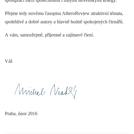
spolupráci mezi společnostmi i milými slovenskými kolegy.
Přejme tedy novému časopisu AtheroReview atraktivní témata,
spolehlivé a dobré autory a hlavně hodně spokojených čtenářů.
A vám, samozřejmě, příjemné a zajímavé čtení.
Váš
Praha, únor 2016