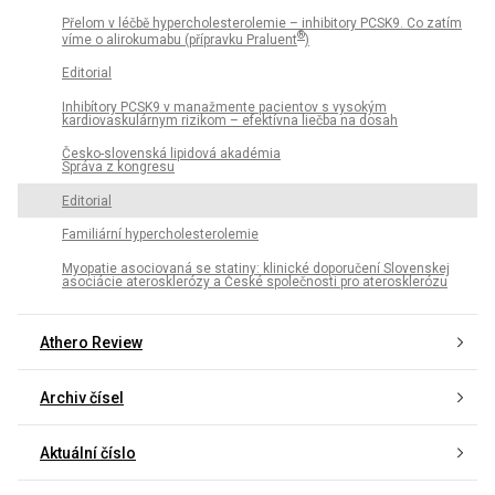
Přelom v léčbě hypercholesterolemie – inhibitory PCSK9. Co zatím
®
víme o alirokumabu (přípravku Praluent
)
Editorial
Inhibítory PCSK9 v manažmente pacientov s vysokým
kardiovaskulárnym rizikom – efektívna liečba na dosah
Česko-slovenská lipidová akadémia
Správa z kongresu
Editorial
Familiární hypercholesterolemie
Myopatie asociovaná se statiny: klinické doporučení Slovenskej
asociácie aterosklerózy a České společnosti pro aterosklerózu
Athero Review
Archiv čísel
Aktuální číslo