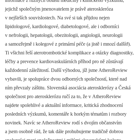
informace z různých oblastí medicíny i klinického výzkumu,
jejichž společným jmenovatelem je právě ateroskleróza
v nejširších souvislostech. Na své si tak přijdou nejen
lipidologové, kardiologové, diabetologové, ale i odborníci
v nefrologii, hepatologii, obezitologii, angiologii, neurologii
a samozřejmě i kolegové z primární péče (a jistě i mnozí dalšíϑ).
Ti všichni řeší aterotrombotické komplikace a otázky diagnostiky,
léčby a prevence kardiovaskulárních příhod pro ně zůstávají
každodenní záležitostí. Další výhodou, jíž jsme AtheroReview
vybavili, je spolupráce dvou odborných společností, které nad
ním převzaly záštitu. Slovenská asociácia aterosklerózy a Česká
společnost pro aterosklerózu ručí za to, že v AtheroReview
najdete spolehlivé a aktuální informace, kritická zhodnocení
posledních výzkumů, komentáře k horkým tématům i rozbory
novinek. Navíc se AtheroReview rodí s dvojím občanstvím
a jsem osobně rád, že tak dále prohubujeme tradičně dobrou