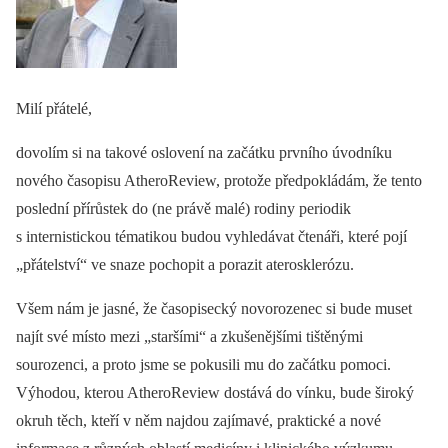
Milí přátelé,
dovolím si na takové oslovení na začátku prvního úvodníku
nového časopisu AtheroReview, protože předpokládám, že tento
poslední přírůstek do (ne právě malé) rodiny periodik
s internistickou tématikou budou vyhledávat čtenáři, které pojí
„přátelství“ ve snaze pochopit a porazit aterosklerózu.
Všem nám je jasné, že časopisecký novorozenec si bude muset
najít své místo mezi „staršími“ a zkušenějšími tištěnými
sourozenci, a proto jsme se pokusili mu do začátku pomoci.
Výhodou, kterou AtheroReview dostává do vínku, bude široký
okruh těch, kteří v něm najdou zajímavé, praktické a nové