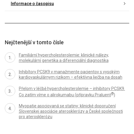
Informace o časopisu
Nejčtenější v tomto čísle
Familiární hypercholesterolemie: klinické nálezy,
molekulární genetika a diferenciální diagnostika
Inhibítory PCSK9 v manažmente pacientov s vysokým
kardiovaskulárnym rizikom – efektívna liečba na dosah
Přelom v léčbě hypercholesterolemie – inhibitory PCSK9.
®
Co zatím víme o alirokumabu (přípravku Praluent
)
Myopatie asociovaná se statiny: klinické doporučení
Slovenskej asociácie aterosklerózy a České společnosti
pro aterosklerózu