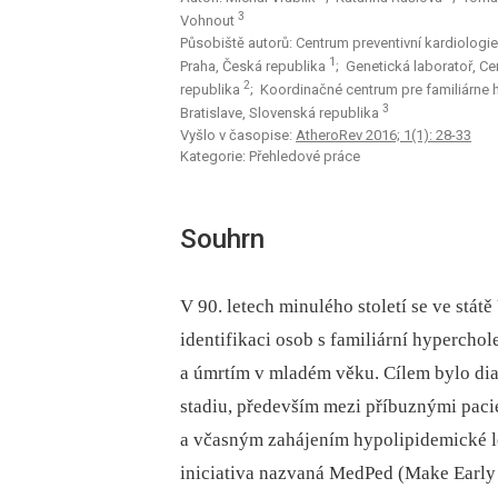
3
Vohnout
Působiště autorů: Centrum preventivní kardiologie 
1
Praha, Česká republika
; Genetická laboratoř, Ce
2
republika
; Koordinačné centrum pre familiárne 
3
Bratislave, Slovenská republika
Vyšlo v časopise:
AtheroRev 2016; 1(1): 28-33
Kategorie: Přehledové práce
Souhrn
V 90. letech minulého století se ve stát
identifikaci osob s familiární hyperch
a úmrtím v mladém věku. Cílem bylo di
stadiu, především mezi příbuznými paci
a včasným zahájením hypolipidemické lé
iniciativa nazvaná MedPed (Make Early 