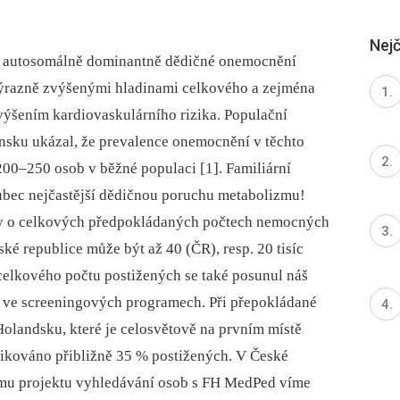
Nejč
je autosomálně dominantně dědičné onemocnění
výrazně zvýšenými hladinami celkového a zejména
ýšením kardiovaskulárního rizika. Populační
nsku ukázal, že prevalence onemocnění v těchto
200–250 osob v běžné populaci [1]. Familiární
ůbec nejčastější dědičnou poruchu metabolizmu!
y o celkových předpokládaných počtech nemocných
ké republice může být až 40 (ČR), resp. 20 tisíc
lkového počtu postižených se také posunul náš
H ve screeningových programech. Při přepokládané
 Holandsku, které je celosvětově na prvním místě
ifikováno přibližně 35 % postižených. V České
ímu projektu vyhledávání osob s FH MedPed víme