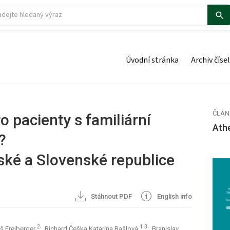
Úvodní stránka
Archiv čísel
ČLÁN
ro pacienty s familiární
Ath
?
ké a Slovenské republice
Stáhnout PDF
English info
2
1 3
š Freiberger
; Richard Češka Katarína Rašlová
; Branislav