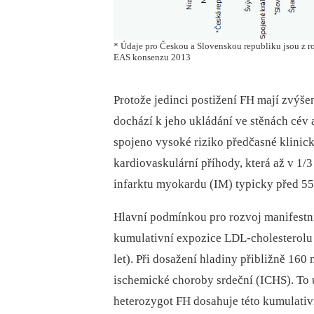
* Údaje pro Českou a Slovenskou republiku jsou z ro
EAS konsenzu 2013
Protože jedinci postižení FH mají zvýše
dochází k jeho ukládání ve stěnách cév a
spojeno vysoké riziko předčasné klinic
kardiovaskulární příhody, která až v 1/
infarktu myokardu (IM) typicky před 55.
Hlavní podmínkou pro rozvoj manifestní
kumulativní expozice LDL-cholesterolu
let). Při dosažení hladiny přibližně 16
ischemické choroby srdeční (ICHS). To 
heterozygot FH dosahuje této kumulativní