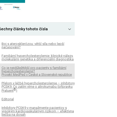
šechny články tohoto čísla
Boj s aterosklerózou: větší síla nebo lepší
načasování?
Familiární hypercholesterolemie: klinické nálezy,
molekulární genetika a diferenciální diagnostika
Co je nejdůležitější pro pacienty s familiární
hypercholesterolemií?
Projekt MedPed v České a Slovenské republice
Přelom v léčbě hypercholesterolemie – inhibitory
PCSK9. Co zatím víme o alirokumabu (přípravku
®
Praluent
)
Editorial
Inhibítory PCSK9 v manažmente pacientov s
vysokým kardiovaskulárnym rizikom – efektívna
liečba na dosah