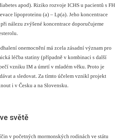
 diabetes apod). Riziko rozvoje ICHS u pacientů s FH
vace lipoproteinu (a) –⁠ Lp(a). Jeho koncentrace
při nálezu zvýšené koncentrace doporučujeme
sterolu.
odhalení onemocnění má zcela zásadní význam pro
cká léčba statiny (případně v kombinaci s další
pečí vzniku IM a úmrtí v mladém věku. Proto je
ávat a sledovat. Za tímto účelem vznikl projekt
nout i v Česku a na Slovensku.
ve světě
říčin v početných mormonských rodinách ve státu