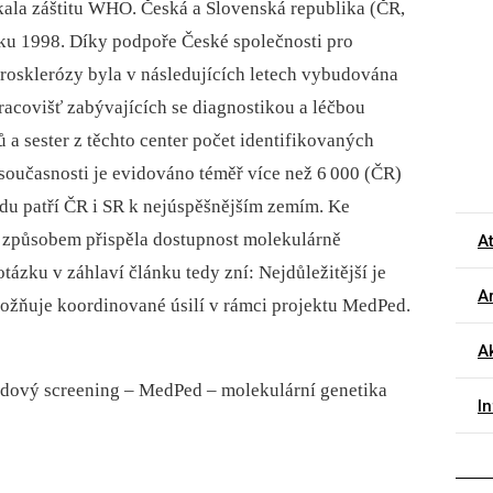
ískala záštitu WHO. Česká a Slovenská republika (ČR,
oku 1998. Díky podpoře České společnosti pro
erosklerózy byla v následujících letech vybudována
pracovišť zabývajících se diagnostikou a léčbou
 a sester z těchto center počet identifikovaných
 současnosti je evidováno téměř více než 6 000 (ČR)
edu patří ČR i SR k nejúspěšnějším zemím. Ke
 způsobem přispěla dostupnost molekulárně
A
ázku v záhlaví článku tedy zní: Nejdůležitější je
Ar
možňuje koordinované úsilí v rámci projektu MedPed.
Ak
ádový screening –⁠ MedPed –⁠ molekulární genetika
I