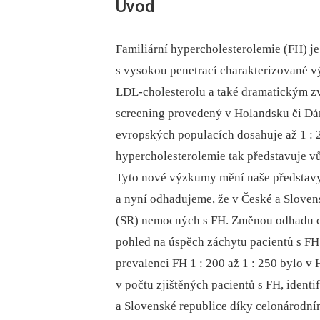
Úvod
Familiární hypercholesterolemie (FH) 
s vysokou penetrací charakterizované 
LDL-cholesterolu a také dramatickým zv
screening provedený v Holandsku či Dá
evropských populacích dosahuje až 1 : 
hypercholesterolemie tak představuje v
Tyto nové výzkumy mění naše představ
a nyní odhadujeme, že v České a Slovens
(SR) nemocných s FH. Změnou odhadu ce
pohled na úspěch záchytu pacientů s F
prevalenci FH 1 : 200 až 1 : 250 bylo v
v počtu zjištěných pacientů s FH, ident
a Slovenské republice díky celonárodn