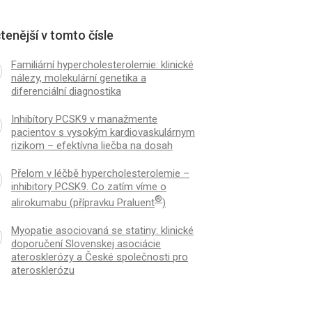
tenější v tomto čísle
Familiární hypercholesterolemie: klinické
nálezy, molekulární genetika a
diferenciální diagnostika
Inhibítory PCSK9 v manažmente
pacientov s vysokým kardiovaskulárnym
rizikom – efektívna liečba na dosah
Přelom v léčbě hypercholesterolemie –
inhibitory PCSK9. Co zatím víme o
®
alirokumabu (přípravku Praluent
)
Myopatie asociovaná se statiny: klinické
doporučení Slovenskej asociácie
aterosklerózy a České společnosti pro
aterosklerózu