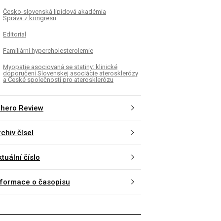
Česko-slovenská lipidová akadémia
Správa z kongresu
Editorial
Familiární hypercholesterolemie
Myopatie asociovaná se statiny: klinické
doporučení Slovenskej asociácie aterosklerózy
a České společnosti pro aterosklerózu
thero Review
chiv čísel
tuální číslo
nformace o časopisu