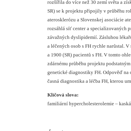
rozšířila do více než 30 zemí světa a z
SR) se k projektu připojily v průběhu r
aterosklerózu a Slovenskej asociácie at
rozsáhlá síť center a specializovaných 
závažných dyslipidemií. Zásluhou lékařů
a léčených osob s FH rychle narůstal. V
a 1900 (SR) pacientů s FH. V tomto ohl
zdárnému průběhu projektu podstatným
genetické diagnostiky FH. Odpověď na ot
časná diagnostika a léčba FH, kterou u
Klíčová slova:
familiární hypercholesterolemie –⁠ kask