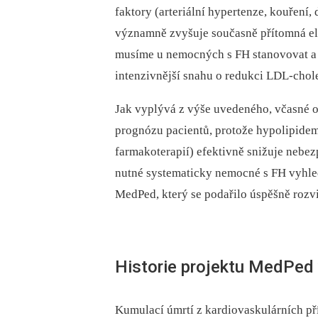
faktory (arteriální hypertenze, kouření,
významně zvyšuje současně přítomná ele
musíme u nemocných s FH stanovovat a 
intenzivnější snahu o redukci LDL-chole
Jak vyplývá z výše uvedeného, včasné 
prognózu pacientů, protože hypolipidemi
farmakoterapií) efektivně snižuje nebez
nutné systematicky nemocné s FH vyhled
MedPed, který se podařilo úspěšně rozvi
Historie projektu MedPed 
Kumulací úmrtí z kardiovaskulárních p