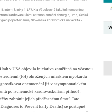
III. interní kliniky 1. LF UK a Všeobecná fakultní nemocnice,
ntrum kardiovaskulární a transplantační chirurgie, Brno, Česká
hyperlipoproteinémie, Slovenská zdravotnícka univerzita v
V
ě Utah v USA objevila iniciativa zaměřená na včasnou
olesterolemií (FH) ohrožených infarktem myokardu
agnostikovat onemocnění již v asymptomatickém
entů po ischemické kardiovaskulární příhodě,
čby zabránit jejich předčasnému úmrtí. Tato
Diagnoses to Prevent Early Deaths) se postupně