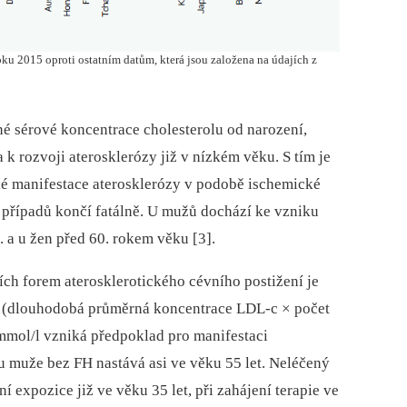
ku 2015 oproti ostatním datům, která jsou založena na údajích z
né sérové koncentrace cholesterolu od narození,
 k rozvoji aterosklerózy již v nízkém věku. S tím je
ké manifestace aterosklerózy v podobě ischemické
3 případů končí fatálně. U mužů dochází ke vzniku
 a u žen před 60. rokem věku [3].
ch forem aterosklerotického cévního postižení je
 (dlouhodobá průměrná koncentrace LDL-c × počet
0 mmol/l vzniká předpoklad pro manifestaci
u muže bez FH nastává asi ve věku 55 let. Neléčený
 expozice již ve věku 35 let, při zahájení terapie ve