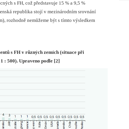
ocných s FH, což představuje 15 % a 9,5 %
venská republika stojí v mezinárodním srovnání
m), rozhodně nemůžeme být s tímto výsledkem
entů s FH v různých zemích (situace při
 : 500). Upraveno podle [2]