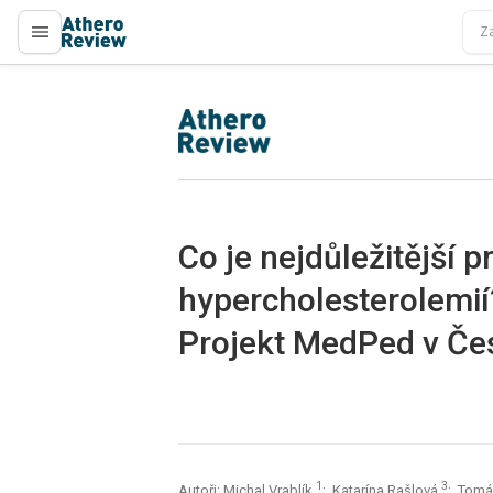
proLékaře.cz
proLékaře.cz
Co je nejdůležitější p
hypercholesterolemií
Projekt MedPed v Čes
1
3
Autoři: Michal Vrablík
; Katarína Rašlová
; Tomá