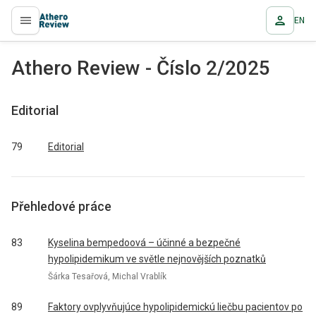
EN
proLékaře.cz
Athero Review - Číslo 2/2025
Editorial
79
Editorial
Přehledové práce
83
Kyselina bempedoová – účinné a bezpečné
hypolipidemikum ve světle nejnovějších poznatků
Šárka Tesařová, Michal Vrablík
89
Faktory ovplyvňujúce hypolipidemickú liečbu pacientov po