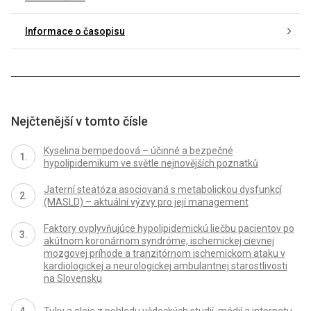
Informace o časopisu
Nejčtenější v tomto čísle
Kyselina bempedoová – účinné a bezpečné
hypolipidemikum ve světle nejnovějších poznatků
Jaterní steatóza asociovaná s metabolickou dysfunkcí
(MASLD) – aktuální výzvy pro její management
Faktory ovplyvňujúce hypolipidemickú liečbu pacientov po
akútnom koronárnom syndróme, ischemickej cievnej
mozgovej príhode a tranzitórnom ischemickom ataku v
kardiologickej a neurologickej ambulantnej starostlivosti
na Slovensku
Tuky a oleje z pohledu vědeckých studií, médií a internetu