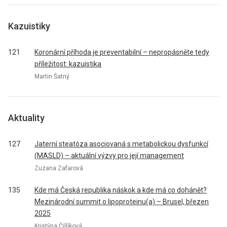
Kazuistiky
121
Koronární příhoda je preventabilní – nepropásněte tedy
příležitost: kazuistika
Martin Šatný
Aktuality
127
Jaterní steatóza asociovaná s metabolickou dysfunkcí
(MASLD) – aktuální výzvy pro její management
Zuzana Zafarová
135
Kde má Česká republika náskok a kde má co dohánět?
Mezinárodní summit o lipoproteinu(a) – Brusel, březen
2025
Kristýna Čillíková