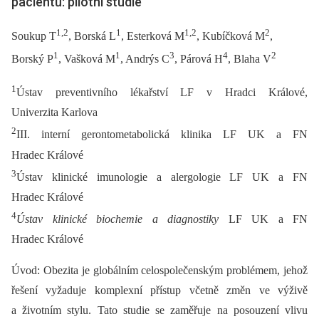
pacientů: pilotní studie
1,2
1
1,2
2
Soukup T
, Borská L
, Esterková M
, Kubíčková M
,
1
1
3
4
2
Borský P
, Vašková M
, Andrýs C
, Párová H
, Blaha V
1
Ústav preventivního lékařství LF v Hradci Králové,
Univerzita Karlova
2
III. interní gerontometabolická klinika LF UK a FN
Hradec Králové
3
Ústav klinické imunologie a alergologie LF UK a FN
Hradec Králové
4
Ústav klinické biochemie a diagnostiky
LF UK a FN
Hradec Králové
Úvod: Obezita je globálním celospolečenským problémem, jehož
řešení vyžaduje komplexní přístup včetně změn ve výživě
a životním stylu. Tato studie se zaměřuje na posouzení vlivu