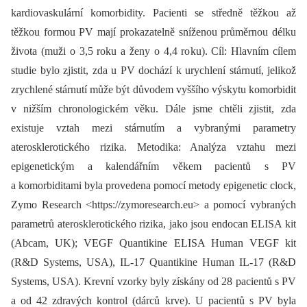
kardiovaskulární komorbidity. Pacienti se středně těžkou až
těžkou formou PV mají prokazatelně sníženou průměrnou délku
života (muži o 3,5 roku a ženy o 4,4 roku). Cíl: Hlavním cílem
studie bylo zjistit, zda u PV dochází k urychlení stárnutí, jelikož
zrychlené stárnutí může být důvodem vyššího výskytu komorbidit
v nižším chronologickém věku. Dále jsme chtěli zjistit, zda
existuje vztah mezi stárnutím a vybranými parametry
aterosklerotického rizika. Metodika: Analýza vztahu mezi
epigenetickým a kalendářním věkem pacientů s PV
a komorbiditami byla provedena pomocí metody epigenetic clock,
Zymo Research <https://zymoresearch.eu> a pomocí vybraných
parametrů aterosklerotického rizika, jako jsou endocan ELISA kit
(Abcam, UK); VEGF Quantikine ELISA Human VEGF kit
(R&D Systems, USA), IL-17 Quantikine Human IL-17 (R&D
Systems, USA). Krevní vzorky byly získány od 28 pacientů s PV
a od 42 zdravých kontrol (dárců krve). U pacientů s PV byla