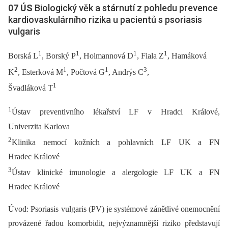
07 ÚS
Biologický věk a stárnutí z pohledu prevence
kardiovaskulárního rizika u pacientů s psoriasis
vulgaris
1
1
1
1
Borská L
, Borský P
, Holmannová D
, Fiala Z
, Hamáková
2
1
1
3
K
, Esterková M
, Počtová G
, Andrýs C
,
1
Švadláková T
1
Ústav preventivního lékařství LF v Hradci Králové,
Univerzita Karlova
2
Klinika nemocí kožních a pohlavních LF UK a FN
Hradec Králové
3
Ústav klinické imunologie a alergologie LF UK a FN
Hradec Králové
Úvod: Psoriasis vulgaris (PV) je systémové zánětlivé onemocnění
provázené řadou komorbidit, nejvýznamnější riziko představují