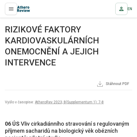
EN
proLékaře.cz
RIZIKOVÉ FAKTORY
KARDIOVASKULÁRNÍCH
ONEMOCNĚNÍ A JEJICH
INTERVENCE
Stáhnout PDF
Vyšlo v časopise:
AtheroRev 2023; 8(Supplementum 1): 7-8
06 ÚS
Vliv cirkadiánního stravování s regulovaným
příjmem sacharidů na biologický věk obézních