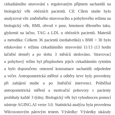
cirkadiánního stravování s regulovaným příjmem sacharidů na
biologický věk obézních pacientů. Cíl: Cílem studie bylo
analyzovat vliv změněného stravovacího a pohybového režimu na
biologický věk, BMI, obvod v pase, hmotnost tělesného tuku,
glykemii na lačno, TAG a LDL u obézních pacientů. Materiál
a metodika: Celkem 36 pacientů (nediabetiků) s BMI > 30 bylo
edukováno v režimu cirkadiánního stravování 11/13 (13 hodin
lačnění denně) a po dobu 3 měsíců sledováno. Stravovací
a pohybový režim byl přizpůsoben jejich cirkadiánním rytmům
a bylo doporučeno omezení konzumace sacharidů odpoledne
a večer. Antropometrická měření a odběry krve byly provedeny
při zahájení studie a po 3měsíční intervenci. Průběžná
antropometrická měření a motivační pohovory s pacienty
probíhaly každé 3 týdny. Biologický věk byl vyhodnocen pomocí
nástroje AGING.AI verze 3.0. Statistická analýza byla provedena
Wilcoxonovým párovým testem. Výsledky: Výsledky ukázaly