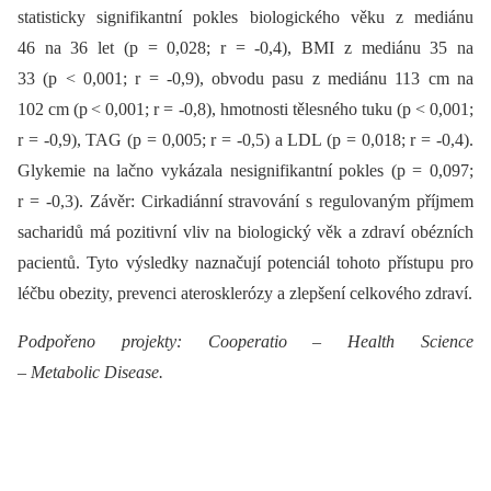
statisticky signifikantní pokles biologického věku z mediánu
46 na 36 let (p = 0,028; r = -0,4), BMI z mediánu 35 na
33 (p < 0,001; r = -0,9), obvodu pasu z mediánu 113 cm na
102 cm (p < 0,001; r = -0,8), hmotnosti tělesného tuku (p < 0,001;
r = -0,9), TAG (p = 0,005; r = -0,5) a LDL (p = 0,018; r = -0,4).
Glyk­emie na lačno vykázala nesignifikantní pokles (p = 0,097;
r = -0,3). Závěr: Cirkadiánní stravování s regulovaným příjmem
sacharidů má pozitivní vliv na biologický věk a zdraví obézních
pacientů. Tyto výsledky naznačují potenciál tohoto přístupu pro
léčbu obezity, prevenci aterosklerózy a zlepšení celkového zdraví.
Podpořeno projekty: Cooperatio –⁠ Health Science
–⁠ Metabolic Disease.