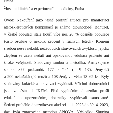
Praha
2
Institut klinické a experimentální medicíny, Praha
Úvod: Nekouření jako jasně profitní situace pro manifestaci
aterosklerotických komplikací je známo dlouhodobě. Bohužel,
v české populaci stále kouří více než 20 % dospělé populace
(číslo osciluje o několik procent v různých letech). Kouření
s sebou nese i několik nežádoucích stravovacích zvyklostí, jejichž
zlepšení se zcela nedaří ani opakovanou edukací pacientů ani
široké veřejnosti. Sledovaný soubor a metodika: Analyzujeme
soubor 377 probandů, 177 kuřáků (muži 135, ženy 42)
a 200 nekuřáků (92 mužů a 108 žen), ve věku 18–65 let. Byly
sledovány kuřácké a stravovací zvyklosti. Všichni dobrovolníci
jsou zaměstnanci IKEM. Před vyplněním dotazníku prošli
edukačním upozorněním, dotazníky vyplňovali samostatně.
Šetření proběhlo dotazníkovou akcí od 1. 1. 2023 do 30. 4. 2023,
data byla zpracována metodou ANOVA. Výsledky: Skupina