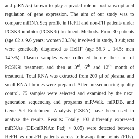
and piRNAs) known to play a pivotal role in posttranscriptional
regulation of gene expression. The aim of our study was to
compare miRNA Seq profile in HeFH and non-FH patients under
PCSK9 inhibitor (PCSK9i) treatment. Methods: From 30 patients
(age 62 ± 9.6 years; women 33.3%) involved in study, 8 subjects
were genetically diagnosed as HeHF (age 56.3 ± 14.5; men
14.3%). Plasma samples were collected before the start of
rd
th
th
PCSK9i treatment, and then at 3
, 6
and 12
month of
treatment. Total RNA was extracted from 200 µl of plasma, and
small RNA libraries were prepared. After pre-sequencing quality
control, 75 samples were selected and examined by the next-
generation sequencing and programs miRWalk, miRDB, and
Gene Set Enrichment Analysis (GSEA) have been used to
analyze the results. Results: Totally 103 differently expressed
miRNAs (DE-miRNAs; Padj < 0.05) were detected between
HeFH vs non-FH patients across follow-up time points (FUs).