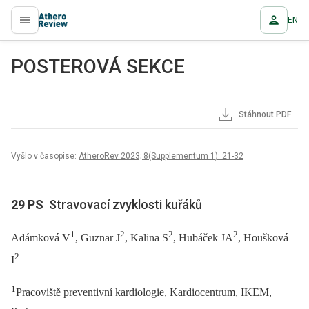
EN
proLékaře.cz
POSTEROVÁ SEKCE
Stáhnout PDF
Vyšlo v časopise:
AtheroRev 2023; 8(Supplementum 1): 21-32
29 PS
Stravovací zvyklosti kuřáků
1
2
2
2
Adámková V
, Guznar J
, Kalina S
, Hubáček JA
, Houšková
2
I
1
Pracoviště preventivní kardiologie, Kardiocentrum, IKEM,