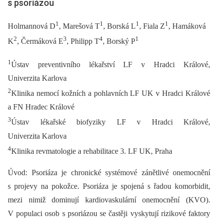
s psoriázou
1
1
1
1
Holmannová D
, Marešová T
, Borská L
, Fiala Z
, Hamáková
2
3
4
1
K
, Čermáková E
, Philipp T
, Borský P
1
Ústav preventivního lékařství LF v Hradci Králové,
Univerzita Karlova
2
Klinika nemocí kožních a pohlavních LF UK v Hradci Králové
a FN Hradec Králové
3
Ústav lékařské biofyziky LF v Hradci Králové,
Univerzita Karlova
4
Klinika revmatologie a rehabilitace 3. LF UK, Praha
Úvod: Psoriáza je chronické systémové zánětlivé onemocnění
s projevy na pokožce. Psoriáza je spojená s řadou komorbidit,
mezi nimiž dominují kardiovaskulární onemocnění (KVO).
V populaci osob s psoriázou se častěji vyskytují rizikové faktory