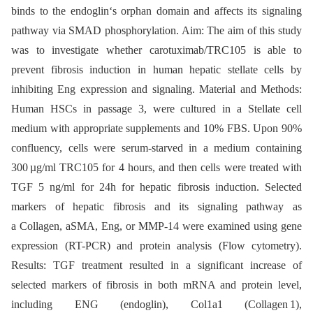
binds to the endoglin‘s orphan domain and affects its signaling
pathway via SMAD phosphorylation. Aim: The aim of this study
was to investigate whether carotuximab/TRC105 is able to
prevent fibrosis induction in human hepatic stellate cells by
inhibiting Eng expression and signaling. Material and Methods:
Human HSCs in passage 3, were cultured in a Stellate cell
medium with appropriate supplements and 10% FBS. Upon 90%
confluency, cells were serum-starved in a medium containing
300 µg/ml TRC105 for 4 hours, and then cells were treated with
TGF 5 ng/ml for 24h for hepatic fibrosis induction. Selected
markers of hepatic fibrosis and its signaling pathway as
a Collagen, aSMA, Eng, or MMP-14 were examined using gene
expression (RT-PCR) and protein analysis (Flow cytometry).
Results: TGF treatment resulted in a significant increase of
selected markers of fibrosis in both mRNA and protein level,
including ENG (endoglin), Col1a1 (Collagen 1),