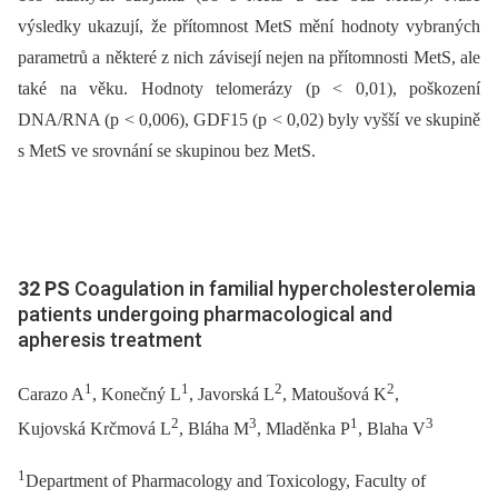
výsledky ukazují, že přítomnost MetS mění hodnoty vybraných
parametrů a některé z nich závisejí nejen na přítomnosti MetS, ale
také na věku. Hodnoty telomerázy (p < 0,01), poškození
DNA/RNA (p < 0,006), GDF15 (p < 0,02) byly vyšší ve skupině
s MetS ve srovnání se skupinou bez MetS.
32 PS
Coagulation in familial hypercholesterolemia
patients undergoing pharmacological and
apheresis treatment
1
1
2
2
Carazo A
, Konečný L
, Javorská L
, Matoušová K
,
2
3
1
3
Kujovská Krčmová L
, Bláha M
, Mladěnka P
, Blaha V
1
Department of Pharmacology and Toxicology, Faculty of