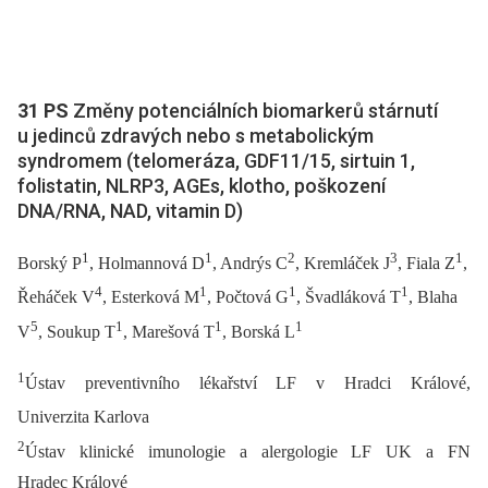
31 PS
Změny potenciálních biomarkerů stárnutí
u jedinců zdravých nebo s metabolickým
syndromem (telomeráza, GDF11/15, sirtuin 1,
folistatin, NLRP3, AGEs, klotho, poškození
DNA/RNA, NAD, vitamin D)
1
1
2
3
1
Borský P
, Holmannová D
, Andrýs C
, Kremláček J
, Fiala Z
,
4
1
1
1
Řeháček V
, Esterková M
, Počtová G
, Švadláková T
, Blaha
5
1
1
1
V
, Soukup T
, Marešová T
, Borská L
1
Ústav preventivního lékařství LF v Hradci Králové,
Univerzita Karlova
2
Ústav klinické imunologie a alergologie LF UK a FN
Hradec Králové