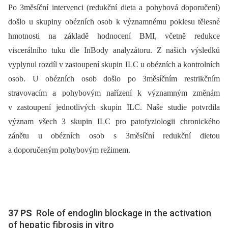
Po 3měsíční intervenci (redukční dieta a pohybová doporučení)
došlo u skupiny obézních osob k významnému poklesu tělesné
hmotnosti na základě hodnocení BMI, včetně redukce
viscerálního tuku dle InBody analyzátoru. Z našich výsledků
vyplynul rozdíl v zastoupení skupin ILC u obézních a kontrolních
osob. U obézních osob došlo po 3měsíčním restrikčním
stravovacím a pohybovým nařízení k významným změnám
v zastoupení jednotlivých skupin ILC. Naše studie potvrdila
význam všech 3 skupin ILC pro patofyziologii chronického
zánětu u obézních osob s 3měsíční redukční dietou
a doporučeným pohybovým režimem.
37 PS
Role of endoglin blockage in the activation
of hepatic fibrosis in vitro