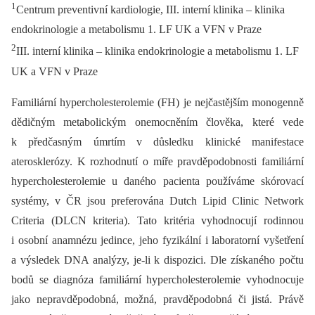
1
Centrum preventivní kardiologie, III. interní klinika –⁠ klinika
endokrinologie a metabolismu 1. LF UK a VFN v Praze
2
III. interní klinika –⁠ klinika endokrinologie a metabolismu 1. LF
UK a VFN v Praze
Familiární hypercholesterolemie (FH) je nejčastějším monogenně
dědičným metabolickým onemocněním člověka, které vede
k předčasným úmrtím v důsledku klinické manifestace
aterosklerózy. K rozhodnutí o míře pravděpodobnosti familiární
hypercholesterolemie u daného pacienta používáme skórovací
systémy, v ČR jsou preferována Dutch Lipid Clinic Network
Criteria (DLCN kriteria). Tato kritéria vyhodnocují rodinnou
i osobní anamnézu jedince, jeho fyzikální i laboratorní vyšetření
a výsledek DNA analýzy, je-li k dispozici. Dle získaného počtu
bodů se diagnóza familiární hypercholesterolemie vyhodnocuje
jako nepravděpodobná, možná, pravděpodobná či jistá. Právě