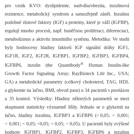
pro vznik KVO: dyslipidemie, nadváha/obezita, inzulinová
rezistence, metabolický syndrom a samozřejmě zánět. Inzulinu
podobné růstové faktory (IGF) a proteiny, které je váží (IGFBP),
regulují mnoho procesů, např. buněčnou proliferaci, diferenciaci,
metabolizmus a aktivitu imunitního systému. Metodika: Ve studii
byly hodnoceny hladiny faktorů IGF signální dráhy IGF1,
IGF1R, IGF2, IGF2R, IGFBP1, IGFBP2, IGFBP3, IGFBP4,
®
IGFBP6, inzulin (the Quantibody
Human Insulin-like
Growth Factor Signaling Array; RayBiotech Life Inc., USA;
GA) a metabolické parametry (celkový cholesterol, TAG, HDL
a glykemie na lačno, BMI, obvod pasu) u 34 pacientů s psoriázou
a 35 kontrol. Výsledky: Hladiny některých parametrů se mezi
skupinami statisticky významně lišily. Jednalo se o glykemii na
lačno, hladiny inzulinu, IGFBP3 a IGFBP6 (< 0,05; < 0,001;
< 0,001; < 0,05; <0,05; < 0,05; < 0,05). U pacientů byly zvýšené
hodnoty IGFBP1, IGFBP2, IGFBP3, IGFBP6 a inzulinu