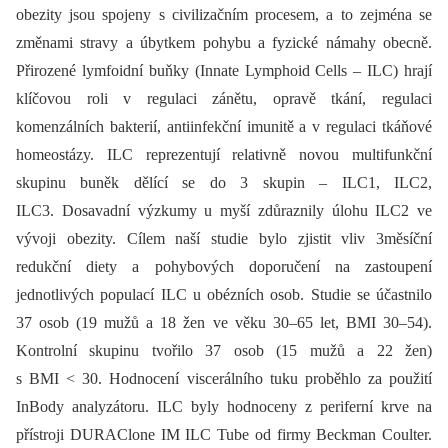
obezity jsou spojeny s civilizačním procesem, a to zejména se
změnami stravy a úbytkem pohybu a fyzické námahy obecně.
Přirozené lymfoidní buňky (Innate Lymphoid Cells –⁠ ILC) hrají
klíčovou roli v regulaci zánětu, opravě tkání, regulaci
komenzálních bakterií, antiinfekční imunitě a v regulaci tkáňové
homeostázy. ILC reprezentují relativně novou multifunkční
skupinu buněk dělící se do 3 skupin –⁠ ILC1, ILC2,
ILC3. Dosavadní výzkumy u myší zdůraznily úlohu ILC2 ve
vývoji obezity. Cílem naší studie bylo zjistit vliv 3měsíční
redukční diety a pohybových doporučení na zastoupení
jednotlivých populací ILC u obézních osob. Studie se účastnilo
37 osob (19 mužů a 18 žen ve věku 30–65 let, BMI 30–54).
Kontrolní skupinu tvořilo 37 osob (15 mužů a 22 žen)
s BMI < 30. Hodnocení viscerálního tuku proběhlo za použití
InBody analyzátoru. ILC byly hodnoceny z periferní krve na
přístroji DURAClone IM ILC Tube od firmy Beckman Coulter.