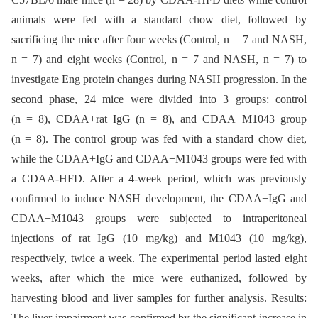
animals were fed with a standard chow diet, followed by
sacrificing the mice after four weeks (Control, n = 7 and NASH,
n = 7) and eight weeks (Control, n = 7 and NASH, n = 7) to
investigate Eng protein changes during NASH progression. In the
second phase, 24 mice were divided into 3 groups: control
(n = 8), CDAA+rat IgG (n = 8), and CDAA+M1043 group
(n = 8). The control group was fed with a standard chow diet,
while the CDAA+IgG and CDAA+M1043 groups were fed with
a CDAA-HFD. After a 4-week period, which was previously
confirmed to induce NASH development, the CDAA+IgG and
CDAA+M1043 groups were subjected to intraperitoneal
injections of rat IgG (10 mg/kg) and M1043 (10 mg/kg),
respectively, twice a week. The experimental period lasted eight
weeks, after which the mice were euthanized, followed by
harvesting blood and liver samples for further analysis. Results:
The liver impairment was confirmed by the significant increase in