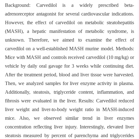
Background: Carvedilol is a widely prescribed beta-
adrenoreceptor antagonist for several cardiovascular indications.
However, the effect of carvedilol on metabolic steatohepatitis
(MASH), a hepatic manifestation of metabolic syndrome, is
unknown. Therefore, we aimed to examine the effect of
carvedilol on a well-established MASH murine model. Methods:
Mice with MASH and controls received carvedilol (10 mg/kg) or
vehicle by daily oral gavage for 3 weeks while continuing diet.
After the treatment period, blood and liver tissue were harvested.
Then, we analyzed samples for liver enzyme activity in plasma.
Additionally, steatosis, triglyceride content, inflammation, and
fibrosis were evaluated in the liver. Results: Carvedilol reduced
liver weight and liver-to-body weight ratio in MASH-induced
mice. Also, we observed similar trend in liver enzymes
concentration reflecting liver injury. Interestingly, elevated liver
steatosis measured by percent of parenchyma and triglycerides