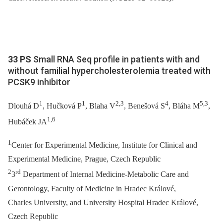
33 PS
Small RNA Seq profile in patients with and
without familial hypercholesterolemia treated with
PCSK9 inhibitor
1
1
2,3
4
5,3
Dlouhá D
, Hučková P
, Blaha V
, Benešová S
, Bláha M
,
1,6
Hubáček JA
1
Center for Experimental Medicine, Institute for Clinical and
Experimental Medicine, Prague, Czech Republic
2
rd
3
Department of Internal Medicine-Metabolic Care and
Gerontology, Faculty of Medicine in Hradec Králové,
Charles University, and University Hospital Hradec Králové,
Czech Republic