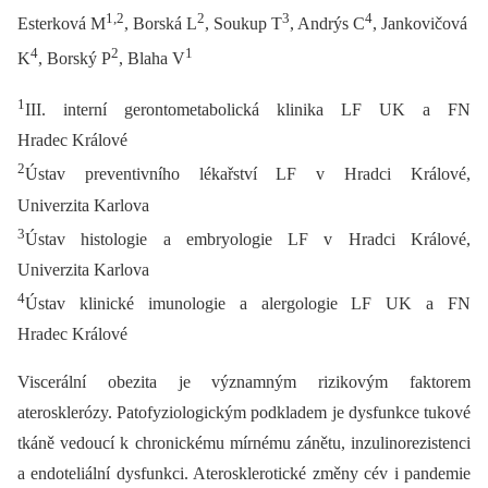
1,2
2
3
4
Esterková M
, Borská L
, Soukup T
, Andrýs C
, Jankovičová
4
2
1
K
, Borský P
, Blaha V
1
III. interní gerontometabolická klinika LF UK a FN
Hradec Králové
2
Ústav preventivního lékařství LF v Hradci Králové,
Univerzita Karlova
3
Ústav histologie a embryologie LF v Hradci Králové,
Univerzita Karlova
4
Ústav klinické imunologie a alergologie LF UK a FN
Hradec Králové
Viscerální obezita je významným rizikovým faktorem
aterosklerózy. Patofyziologickým podkladem je dysfunkce tukové
tkáně vedoucí k chronickému mírnému zánětu, inzulinorezistenci
a endoteliální dysfunkci. Aterosklerotické změny cév i pandemie