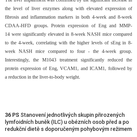
the level of liver enzymes along with elevated expression of
fibrosis and inflammation markers in both 4-week and 8-week
CDAA-HFD groups. Protein expression of Eng and MMP-
14 were significantly elevated in 8-week NASH mice compared
to the 4-week, correlating with the higher levels of sEng in 8-
week NASH mice compared to four -⁠ the 4-week group.
Interestingly, the M1043 treatment significantly reduced the
protein expression of Eng, VCAM1, and ICAM1, followed by
a reduction in the liver-to-body weight.
36 PS
Stanovení jednotlivých skupin přirozených
lymfoidních buněk (ILC) u obézních osob před a po
redukční dietě s doporučeným pohybovým režimem