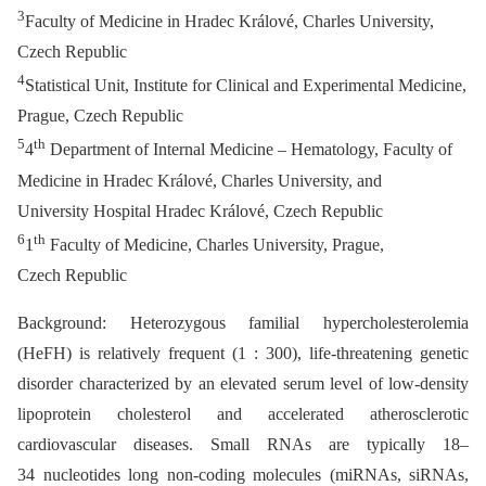
3
Faculty of Medicine in Hradec Králové, Charles University,
Czech Republic
4
Statistical Unit, Institute for Clinical and Experimental Medicine,
Prague, Czech Republic
5
th
4
Department of Internal Medicine –⁠ Hematology, Faculty of
Medicine in Hradec Králové, Charles University, and
University Hospital Hradec Králové, Czech Republic
6
th
1
Faculty of Medicine, Charles University, Prague,
Czech Republic
Background: Heterozygous familial hypercholesterolemia
(HeFH) is relatively frequent (1 : 300), life-threatening genetic
disorder characterized by an elevated serum level of low-density
lipoprotein cholesterol and accelerated atherosclerotic
cardiovascular diseases. Small RNAs are typically 18–
34 nucleotides long non-coding molecules (miRNAs, siRNAs,