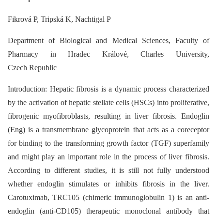
Fikrová P, Tripská K, Nachtigal P
Department of Biological and Medical Sciences, Faculty of
Pharmacy in Hradec Králové, Charles University,
Czech Republic
Introduction: Hepatic fibrosis is a dynamic process characterized
by the activation of hepatic stellate cells (HSCs) into proliferative,
fibrogenic myofibroblasts, resulting in liver fibrosis. Endoglin
(Eng) is a transmembrane glycoprotein that acts as a coreceptor
for binding to the transforming growth factor (TGF) superfamily
and might play an important role in the process of liver fibrosis.
According to different studies, it is still not fully understood
whether endoglin stimulates or inhibits fibrosis in the liver.
Carotuximab, TRC105 (chimeric immunoglobulin 1) is an anti-
endoglin (anti-CD105) therapeutic monoclonal antibody that