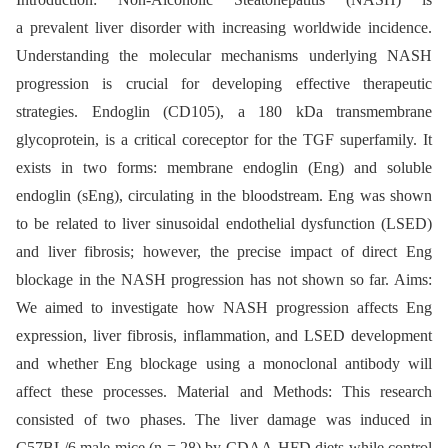
a prevalent liver disorder with increasing worldwide incidence.
Understanding the molecular mechanisms underlying NASH
progression is crucial for developing effective therapeutic
strategies. Endoglin (CD105), a 180 kDa transmembrane
glycoprotein, is a critical coreceptor for the TGF superfamily. It
exists in two forms: membrane endoglin (Eng) and soluble
endoglin (sEng), circulating in the bloodstream. Eng was shown
to be related to liver sinusoidal endothelial dysfunction (LSED)
and liver fibrosis; however, the precise impact of direct Eng
blockage in the NASH progression has not shown so far. Aims:
We aimed to investigate how NASH progression affects Eng
expression, liver fibrosis, inflammation, and LSED development
and whether Eng blockage using a monoclonal antibody will
affect these processes. Material and Methods: This research
consisted of two phases. The liver damage was induced in
C57BL/6 male mice (n = 28) by CDAA-HFD diets while control