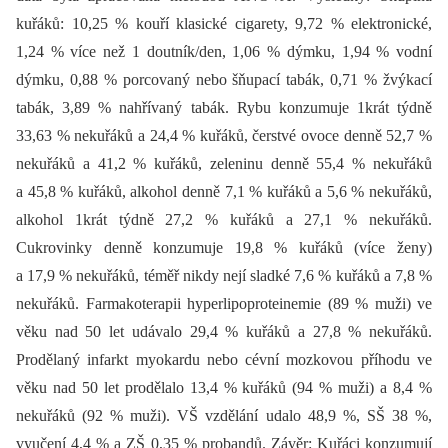
kuřáků: 10,25 % kouří klasické cigarety, 9,72 % elektronické,
1,24 % více než 1 doutník/den, 1,06 % dýmku, 1,94 % vodní
dýmku, 0,88 % porcovaný nebo šňupací tabák, 0,71 % žvýkací
tabák, 3,89 % nahřívaný tabák. Rybu konzumuje 1krát týdně
33,63 % nekuřáků a 24,4 % kuřáků, čerstvé ovoce denně 52,7 %
nekuřáků a 41,2 % kuřáků, zeleninu denně 55,4 % nekuřáků
a 45,8 % kuřáků, alkohol denně 7,1 % kuřáků a 5,6 % nekuřáků,
alkohol 1krát týdně 27,2 % kuřáků a 27,1 % nekuřáků.
Cukrovinky denně konzumuje 19,8 % kuřáků (více ženy)
a 17,9 % nekuřáků, téměř nikdy nejí sladké 7,6 % kuřáků a 7,8 %
nekuřáků. Farmakoterapii hyperlipoproteinemie (89 % muži) ve
věku nad 50 let udávalo 29,4 % kuřáků a 27,8 % nekuřáků.
Prodělaný infarkt myokardu nebo cévní mozkovou příhodu ve
věku nad 50 let prodělalo 13,4 % kuřáků (94 % muži) a 8,4 %
nekuřáků (92 % muži). VŠ vzdělání udalo 48,9 %, SŠ 38 %,
vyučení 4,4 % a ZŠ 0,35 % probandů. Závěr: Kuřáci konzumují