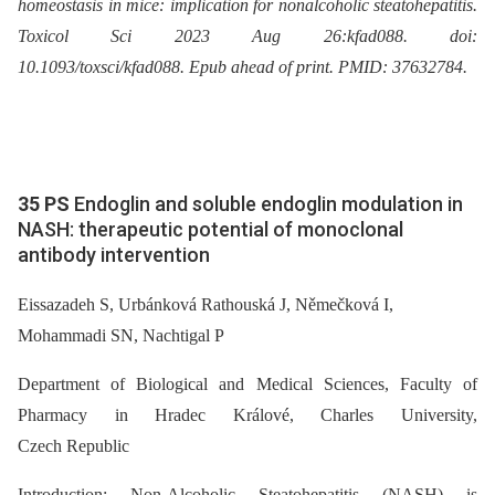
homeostasis in mice: implication for nonalcoholic steatohepatitis.
Toxicol Sci 2023 Aug 26:kfad088. doi:
10.1093/toxsci/kfad088. Epub ahead of print. PMID: 37632784.
35 PS
Endoglin and soluble endoglin modulation in
NASH: therapeutic potential of monoclonal
antibody intervention
Eissazadeh S, Urbánková Rathouská J, Němečková I,
Mohammadi SN, Nachtigal P
Department of Biological and Medical Sciences, Faculty of
Pharmacy in Hradec Králové, Charles University,
Czech Republic
Introduction: Non-Alcoholic Steatohepatitis (NASH) is