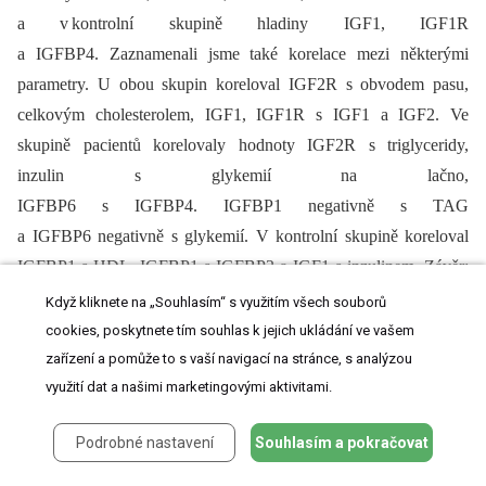
a v kontrolní skupině hladiny IGF1, IGF1R
a IGFBP4. Zaznamenali jsme také korelace mezi některými
parametry. U obou skupin koreloval IGF2R s obvodem pasu,
celkovým cholesterolem, IGF1, IGF1R s IGF1 a IGF2. Ve
skupině pacientů korelovaly hodnoty IGF2R s triglyceridy,
inzulin s glykemií na lačno,
IGFBP6 s IGFBP4. IGFBP1 negativně s TAG
a IGFBP6 negativně s glykemií. V kontrolní skupině koreloval
IGFBP1 s HDL, IGFBP1 s IGFBP2 a IGF1 s inzulinem. Závěr:
Tato studie přináší komplexní pohled na problematiku zapojení
Když kliknete na „Souhlasím“ s využitím všech souborů
IGF1 signální dráhy do psoriázy a jejích komorbidit. Výsledky
cookies, poskytnete tím souhlas k jejich ukládání ve vašem
naznačují, že signální dráha IGF1 se může podílet na patogenezi
zařízení a pomůže to s vaší navigací na stránce, s analýzou
využití dat a našimi marketingovými aktivitami.
psoriázy a jejích komorbidit, zejména metabolických poruch,
které jsou výrazným rizikovým faktorem pro rozvoj KVO. Další
Podrobné nastavení
Souhlasím a pokračovat
výzkum by mohl pomoci odhalit možné terapeutické cíle v této
signální cestě pro snížení morbidity spojené s psoriázou.