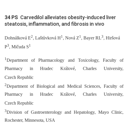
34 PS
Carvedilol alleviates obesity-induced liver
steatosis, inflammation, and fibrosis in vivo
2
1
1
3
Dohnálková E
, Laštůvková H
, Nová Z
, Bayer RL
, Hiršová
3
1
P
, Mičuda S
1
Department of Pharmacology and Toxicology, Faculty of
Pharmacy in Hradec Králové, Charles University,
Czech Republic
2
Department of Biological and Medical Sciences, Faculty of
Pharmacy in Hradec Králové, Charles University,
Czech Republic
3
Division of Gastroenterology and Hepatology, Mayo Clinic,
Rochester, Minnesota, USA