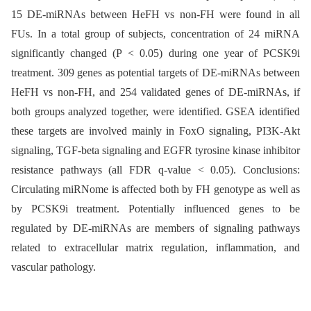
15 DE-miRNAs between HeFH vs non-FH were found in all
FUs. In a total group of subjects, concentration of 24 miRNA
significantly changed (P < 0.05) during one year of PCSK9i
treatment. 309 genes as potential targets of DE-miRNAs between
HeFH vs non-FH, and 254 validated genes of DE-miRNAs, if
both groups analyzed together, were identified. GSEA identified
these targets are involved mainly in FoxO signaling, PI3K-Akt
signaling, TGF-beta signaling and EGFR tyrosine kinase inhibitor
resistance pathways (all FDR q-value < 0.05). Conclusions:
Circulating miRNome is affected both by FH genotype as well as
by PCSK9i treatment. Potentially influenced genes to be
regulated by DE-miRNAs are members of signaling pathways
related to extracellular matrix regulation, inflammation, and
vascular pathology.