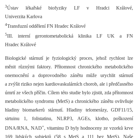
3
Ústav lékařské biofyziky LF v Hradci Králové,
Univerzita Karlova
4
Transfuzní oddělení FN Hradec Králové
5
III. interní gerontometabolická klinika LF UK a FN
Hradec Králové
Biologické stárnutí je fyziologický proces, jehož rychlost lze
měnit různými faktory. Přítomnost chronického metabolického
onemocnění a doprovodného zánětu může urychlit stárnutí
a zvýšit riziko nejen kardiovaskulárních chorob, ale i předčasného
úmrtí ze všech příčin. Cílem této studie bylo zjistit, zda přítomnost
metabolického syndromu (MetS) a chronického zánětu ovlivňuje
hladiny biomarkerů stárnutí. Hladiny telomerázy, GDF11/15,
sirtuinu 1, folistatinu, NLRP3, AGEs, klotho, poškození
+
DNA/RNA, NAD
, vitaminu D byly hodnoceny ze vzorků krve
169 lidských subjektů (58 s MetS a 111 bez MetS). Naše