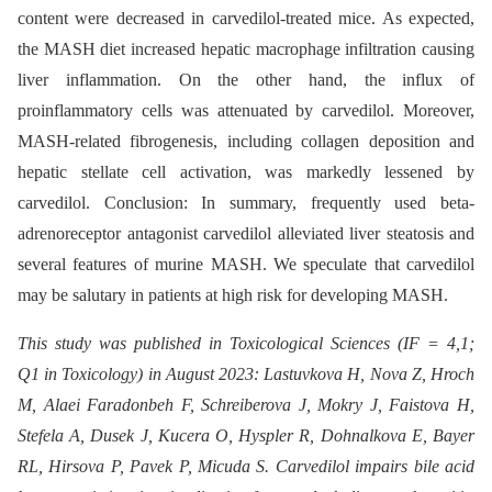
content were decreased in carvedilol-treated mice. As expected,
the MASH diet increased hepatic macrophage infiltration causing
liver inflammation. On the other hand, the influx of
proinflammatory cells was attenuated by carvedilol. Moreover,
MASH-related fibrogenesis, including collagen deposition and
hepatic stellate cell activation, was markedly lessened by
carvedilol. Conclusion: In summary, frequently used beta-
adrenoreceptor antagonist carvedilol alleviated liver steatosis and
several features of murine MASH. We speculate that carvedilol
may be salutary in patients at high risk for developing MASH.
This study was published in Toxicological Sciences (IF = 4,1;
Q1 in Toxicology) in August 2023: Lastuvkova H, Nova Z, Hroch
M, Alaei Faradonbeh F, Schreiberova J, Mokry J, Faistova H,
Stefela A, Dusek J, Kucera O, Hyspler R, Dohnalkova E, Bayer
RL, Hirsova P, Pavek P, Micuda S. Carvedilol impairs bile acid