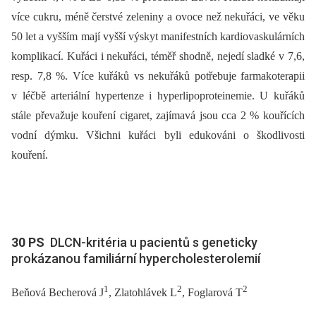
více cukru, méně čerstvé zeleniny a ovoce než nekuřáci, ve věku
50 let a vyšším mají vyšší výskyt manifestních kardiovaskulárních
komplikací. Kuřáci i nekuřáci, téměř shodně, nejedí sladké v 7,6,
resp. 7,8 %. Více kuřáků vs nekuřáků potřebuje farmakoterapii
v léčbě arteriální hypertenze i hyperlipoproteinemie. U kuřáků
stále převažuje kouření cigaret, zajímavá jsou cca 2 % kouřících
vodní dýmku. Všichni kuřáci byli edukováni o škodlivosti
kouření.
30 PS
DLCN-kritéria u pacientů s geneticky
prokázanou familiární hypercholesterolemií
1
2
2
Beňová Becherová J
, Zlatohlávek L
, Foglarová T