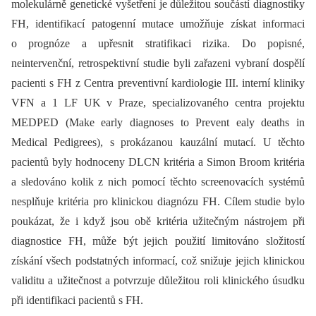
molekulárně genetické vyšetření je důležitou součástí diagnostiky
FH, identifikací patogenní mutace umožňuje získat informaci
o prognóze a upřesnit stratifikaci rizika. Do popisné,
neintervenční, retrospektivní studie byli zařazeni vybraní dospělí
pacienti s FH z Centra preventivní kardiologie III. interní kliniky
VFN a 1 LF UK v Praze, specializovaného centra projektu
MEDPED (Make early diagnoses to Prevent ealy deaths in
Medical Pedigrees), s prokázanou kauzální mutací. U těchto
pacientů byly hodnoceny DLCN kritéria a Simon Broom kritéria
a sledováno kolik z nich pomocí těchto screenovacích systémů
nesplňuje kritéria pro klinickou diagnózu FH. Cílem studie bylo
poukázat, že i když jsou obě kritéria užitečným nástrojem při
diagnostice FH, může být jejich použití limitováno složitostí
získání všech podstatných informací, což snižuje jejich klinickou
validitu a užitečnost a potvrzuje důležitou roli klinického úsudku
při identifikaci pacientů s FH.